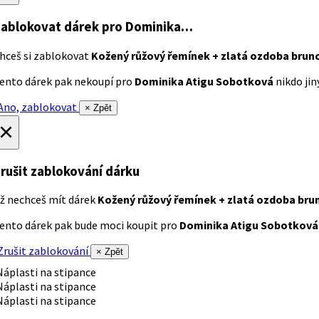
ablokovat dárek
pro Dominika…
hceš si zablokovat
Kožený růžový řemínek + zlatá ozdoba brun
ento dárek pak nekoupí pro
Dominika Atigu Sobotková
nikdo jiný
no, zablokovat
× Zpět
×
rušit zablokování dárku
ž nechceš mít dárek
Kožený růžový řemínek + zlatá ozdoba bru
ento dárek pak bude moci koupit pro
Dominika Atigu Sobotková
rušit zablokování
× Zpět