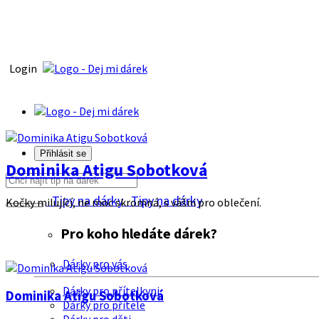
Login
Přihlásit se
Dominika Atigu Sobotková
Tipy na dárky
Tipy na dárky
Kočky milující, ne moc skromná, s vášni pro oblečení.
Pro koho hledáte dárek?
Dárky pro vás
Dárky pro přítelkyni
Dominika Atigu Sobotková
Dárky pro přítele