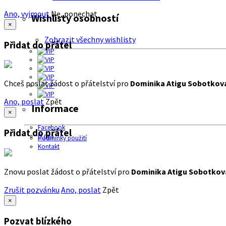
Ano, vyjmout
Ne, ponechat
Wishlisty osobností
×
Zobrazit všechny wishlisty
Přidat do přátel
Chceš poslat žádost o přátelství pro
Dominika Atigu Sobotkov
Ano, poslat
Zpět
Informace
×
Facebook
Přidat do přátel
O nás
Podmínky použití
Kontakt
Znovu poslat žádost o přátelství pro
Dominika Atigu Sobotkov
Zrušit pozvánku
Ano, poslat
Zpět
×
Pozvat blízkého