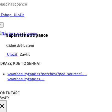
lasti na stipance
Eshop
Uložit
×
Náplasti na stipance
klidně dvě balení
Uložit
Zavřít
DKAZY, KDE TO SEHNAT
www.beautytape.cz/patches/?gad_source=1…
www.beautytape.cz…
OMENTÁŘE
avřít
×