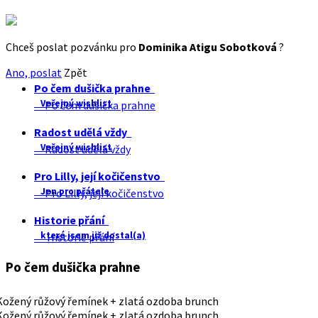
Chceš poslat pozvánku pro
Dominika Atigu Sobotková
?
Ano, poslat
Zpět
Po čem dušička prahne
Veřejný wishlist
Po čem dušička prahne
Radost udělá vždy
Veřejný wishlist
Radost udělá vždy
Pro Lilly, její kočičenstvo
Jen pro přátele
Pro Lilly, její kočičenstvo
Historie přání
které jsem již dostal(a)
Historie přání
Po čem dušička prahne