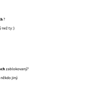
ch
?
 než ty :)
nch
zablokovaný?
někdo jiný.