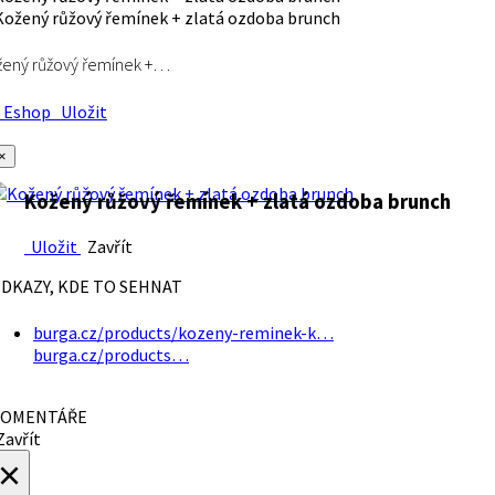
ený růžový řemínek +…
Eshop
Uložit
×
Kožený růžový řemínek + zlatá ozdoba brunch
Uložit
Zavřít
DKAZY, KDE TO SEHNAT
burga.cz/products/kozeny-reminek-k…
burga.cz/products…
OMENTÁŘE
avřít
×