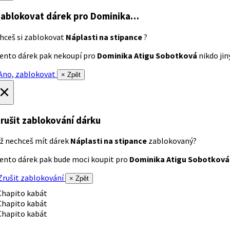
ablokovat dárek
pro Dominika…
hceš si zablokovat
Náplasti na stipance
?
ento dárek pak nekoupí pro
Dominika Atigu Sobotková
nikdo jiný
no, zablokovat
× Zpět
×
rušit zablokování dárku
ž nechceš mít dárek
Náplasti na stipance
zablokovaný?
ento dárek pak bude moci koupit pro
Dominika Atigu Sobotková
rušit zablokování
× Zpět