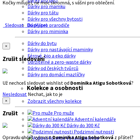
Dárky pro děti
Kočky milující, ne moc skromná, s vášni pro oblečení.
Dárky pro mamku
Dárky pro tátu
Dárky pro všechny bytosti
Sledovat
Do přátel
Dárky pro prarodiče
Dárky pro miminka
Dárky do bytu
×
Dárky pro nastávající maminky
Férové, bio a eko dárky
Zrušit sledování
Udržitelné a zero-waste dárky
Dárky od českých tvůrců
Dárky pro domácí mazlíčky
Už nechceš sledovat wishlist od
Dominika Atigu Sobotková
?
Kolekce a osobnosti
Nesledovat
Nechat, jak to je
Zobrazit všechny kolekce
×
Zrušit
Pro muže
Adventní kalendáře
Dárky do 300 Kč
Podzimní nutnosti
Opravdu chceš vyjmout
Dominika Atigu Sobotková
z přátel?
Voňavá kolekce