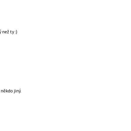
 než ty :)
někdo jiný.