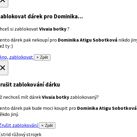
ablokovat dárek
pro Dominika…
hceš si zablokovat
Vivaia botky
?
ento dárek pak nekoupí pro
Dominika Atigu Sobotková
nikdo jin
ež ty :)
no, zablokovat
× Zpět
×
rušit zablokování dárku
ž nechceš mít dárek
Vivaia botky
zablokovaný?
ento dárek pak bude moci koupit pro
Dominika Atigu Sobotková
ěkdo jiný.
rušit zablokování
× Zpět