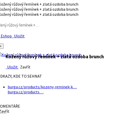
ený růžový řemínek +…
Eshop
Uložit
×
Kožený růžový řemínek + zlatá ozdoba brunch
Uložit
Zavřít
DKAZY, KDE TO SEHNAT
burga.cz/products/kozeny-reminek-k…
burga.cz/products…
OMENTÁŘE
avřít