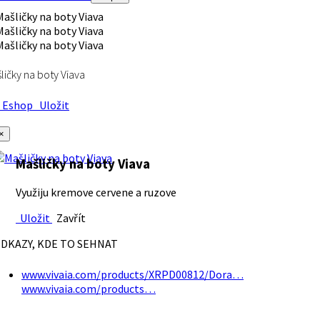
ličky na boty Viava
Eshop
Uložit
×
Mašličky na boty Viava
Využiju kremove cervene a ruzove
Uložit
Zavřít
DKAZY, KDE TO SEHNAT
www.vivaia.com/products/XRPD00812/Dora…
www.vivaia.com/products…