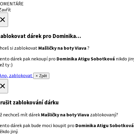
OMENTÁŘE
avřít
×
ablokovat dárek
pro Dominika…
hceš si zablokovat
Mašličky na boty Viava
?
ento dárek pak nekoupí pro
Dominika Atigu Sobotková
nikdo jin
ež ty :)
no, zablokovat
× Zpět
×
rušit zablokování dárku
ž nechceš mít dárek
Mašličky na boty Viava
zablokovaný?
ento dárek pak bude moci koupit pro
Dominika Atigu Sobotková
ěkdo jiný.