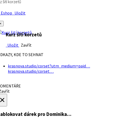
z šití korzetů
Eshop
Uložit
×
Kurz šití korzetů
Uložit
Zavřít
DKAZY, KDE TO SEHNAT
krasnova.studio/corset?utm_medium=paid…
krasnova.studio/corset…
OMENTÁŘE
avřít
×
ablokovat dárek
pro Dominika…