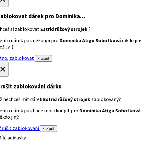
ablokovat dárek
pro Dominika…
hceš si zablokovat
Estrid růžový strojek
?
ento dárek pak nekoupí pro
Dominika Atigu Sobotková
nikdo jin
ež ty :)
no, zablokovat
× Zpět
×
rušit zablokování dárku
ž nechceš mít dárek
Estrid růžový strojek
zablokovaný?
ento dárek pak bude moci koupit pro
Dominika Atigu Sobotková
ěkdo jiný.
rušit zablokování
× Zpět