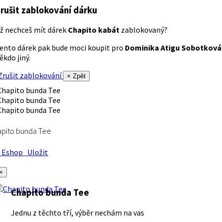
rušit zablokování dárku
ž nechceš mít dárek
Chapito kabát
zablokovaný?
ento dárek pak bude moci koupit pro
Dominika Atigu Sobotková
ěkdo jiný.
rušit zablokování
× Zpět
apito bunda Tee
Eshop
Uložit
×
Chapito bunda Tee
Jednu z těchto tří, výběr nechám na vas