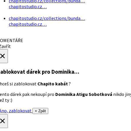
chapitostudio.cz/collections/bunda…
chapitostudio.cz…
chapitostudio.cz/collections/bunda…
chapitostudio.cz…
OMENTÁŘE
avřít
×
ablokovat dárek
pro Dominika…
hceš si zablokovat
Chapito kabát
?
ento dárek pak nekoupí pro
Dominika Atigu Sobotková
nikdo jin
ež ty :)
no, zablokovat
× Zpět
×