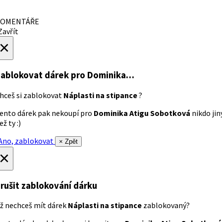
OMENTÁŘE
avřít
×
ablokovat dárek
pro Dominika…
hceš si zablokovat
Náplasti na stipance
?
ento dárek pak nekoupí pro
Dominika Atigu Sobotková
nikdo jin
ež ty :)
no, zablokovat
× Zpět
×
rušit zablokování dárku
ž nechceš mít dárek
Náplasti na stipance
zablokovaný?