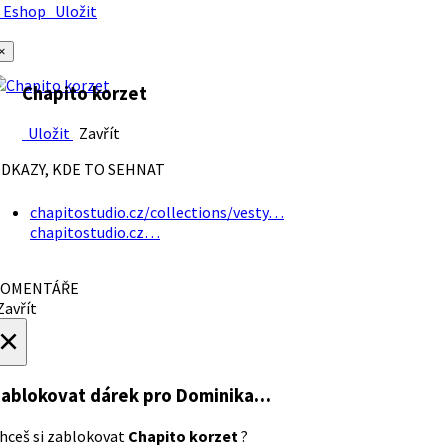
Eshop
Uložit
×
Chapito korzet
Uložit
Zavřít
DKAZY, KDE TO SEHNAT
chapitostudio.cz/collections/vesty…
chapitostudio.cz…
OMENTÁŘE
avřít
×
ablokovat dárek
pro Dominika…
hceš si zablokovat
Chapito korzet
?