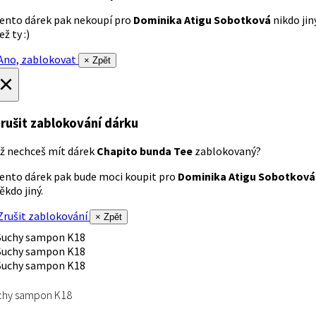
ento dárek pak nekoupí pro
Dominika Atigu Sobotková
nikdo jin
ež ty :)
no, zablokovat
× Zpět
×
rušit zablokování dárku
ž nechceš mít dárek
Chapito bunda Tee
zablokovaný?
ento dárek pak bude moci koupit pro
Dominika Atigu Sobotková
ěkdo jiný.
rušit zablokování
× Zpět
chy sampon K18