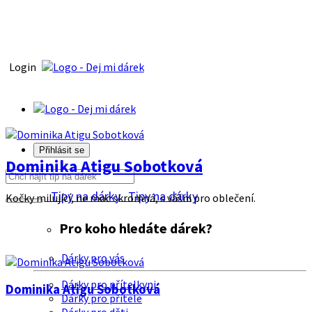
Login
Přihlásit se
Dominika Atigu Sobotková
Tipy na dárky
Tipy na dárky
Kočky milující, ne moc skromná, s vášni pro oblečení.
Pro koho hledáte dárek?
Dárky pro vás
Dárky pro přítelkyni
Dominika Atigu Sobotková
Dárky pro přítele