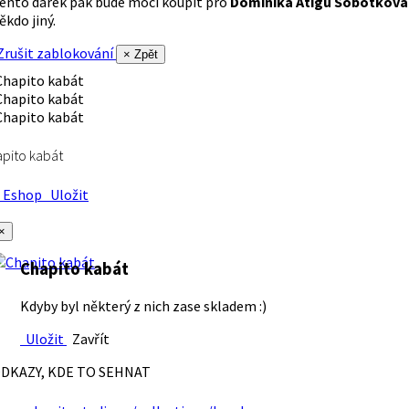
ento dárek pak bude moci koupit pro
Dominika Atigu Sobotková
ěkdo jiný.
rušit zablokování
× Zpět
pito kabát
Eshop
Uložit
×
Chapito kabát
Kdyby byl některý z nich zase skladem :)
Uložit
Zavřít
DKAZY, KDE TO SEHNAT