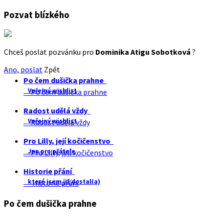
Pozvat blízkého
Chceš poslat pozvánku pro
Dominika Atigu Sobotková
?
Ano, poslat
Zpět
Po čem dušička prahne
Veřejný wishlist
Po čem dušička prahne
Radost udělá vždy
Veřejný wishlist
Radost udělá vždy
Pro Lilly, její kočičenstvo
Jen pro přátele
Pro Lilly, její kočičenstvo
Historie přání
které jsem již dostal(a)
Historie přání
Po čem dušička prahne