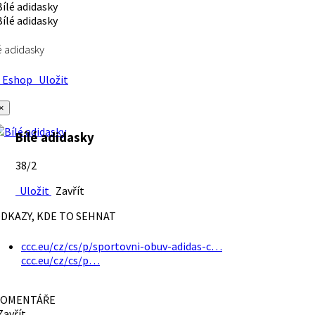
é adidasky
Eshop
Uložit
×
Bílé adidasky
38/2
Uložit
Zavřít
DKAZY, KDE TO SEHNAT
ccc.eu/cz/cs/p/sportovni-obuv-adidas-c…
ccc.eu/cz/cs/p…
OMENTÁŘE
avřít