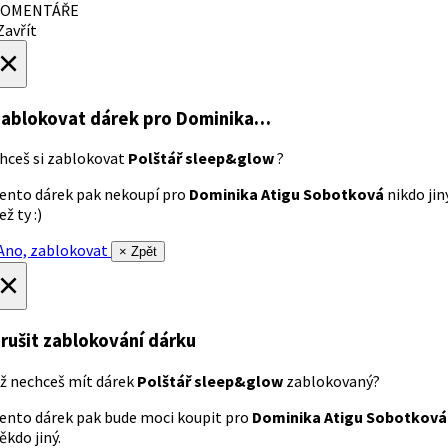
OMENTÁŘE
avřít
×
ablokovat dárek
pro Dominika…
hceš si zablokovat
Polštář sleep&glow
?
ento dárek pak nekoupí pro
Dominika Atigu Sobotková
nikdo jin
ež ty :)
no, zablokovat
× Zpět
×
rušit zablokování dárku
ž nechceš mít dárek
Polštář sleep&glow
zablokovaný?
ento dárek pak bude moci koupit pro
Dominika Atigu Sobotková
ěkdo jiný.