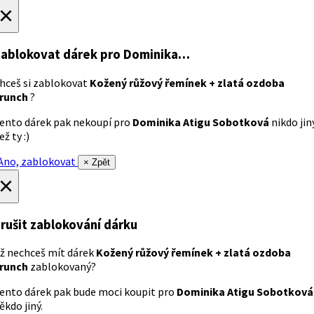
×
ablokovat dárek
pro Dominika…
hceš si zablokovat
Kožený růžový řemínek + zlatá ozdoba
runch
?
ento dárek pak nekoupí pro
Dominika Atigu Sobotková
nikdo jin
ež ty :)
no, zablokovat
× Zpět
×
rušit zablokování dárku
ž nechceš mít dárek
Kožený růžový řemínek + zlatá ozdoba
runch
zablokovaný?
ento dárek pak bude moci koupit pro
Dominika Atigu Sobotková
ěkdo jiný.