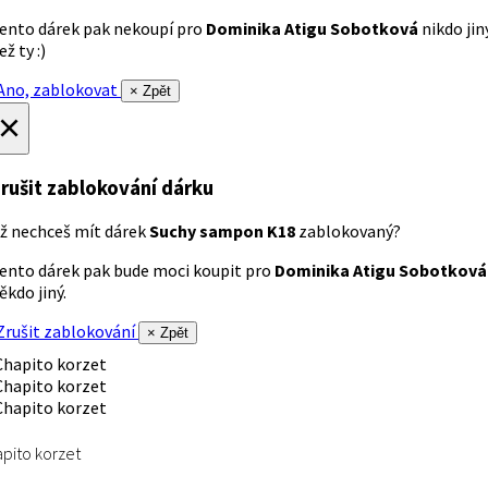
ento dárek pak nekoupí pro
Dominika Atigu Sobotková
nikdo jin
ež ty :)
no, zablokovat
× Zpět
×
rušit zablokování dárku
ž nechceš mít dárek
Suchy sampon K18
zablokovaný?
ento dárek pak bude moci koupit pro
Dominika Atigu Sobotková
ěkdo jiný.
rušit zablokování
× Zpět
pito korzet