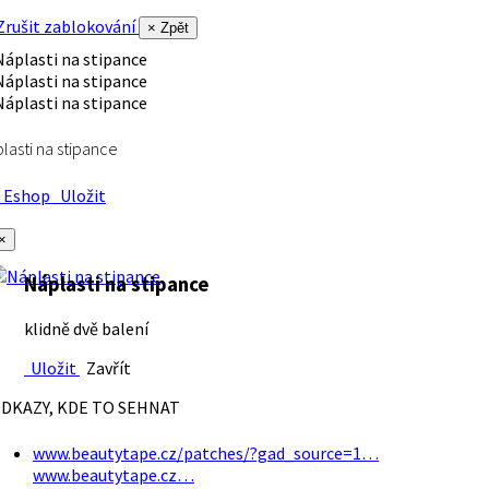
rušit zablokování
× Zpět
lasti na stipance
Eshop
Uložit
×
Náplasti na stipance
klidně dvě balení
Uložit
Zavřít
DKAZY, KDE TO SEHNAT
www.beautytape.cz/patches/?gad_source=1…
www.beautytape.cz…