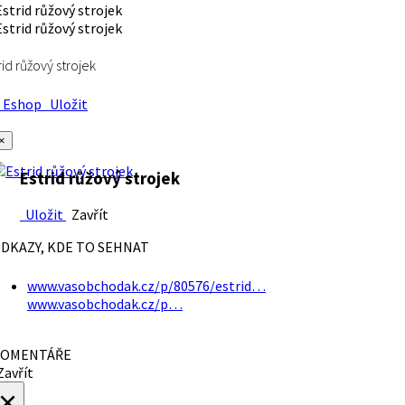
rid růžový strojek
Eshop
Uložit
×
Estrid růžový strojek
Uložit
Zavřít
DKAZY, KDE TO SEHNAT
www.vasobchodak.cz/p/80576/estrid…
www.vasobchodak.cz/p…
OMENTÁŘE
avřít
×