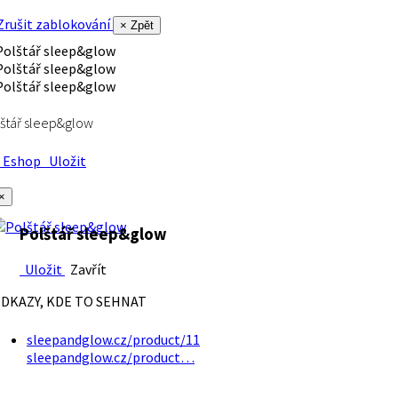
rušit zablokování
× Zpět
štář sleep&glow
Eshop
Uložit
×
Polštář sleep&glow
Uložit
Zavřít
DKAZY, KDE TO SEHNAT
sleepandglow.cz/product/11
sleepandglow.cz/product…