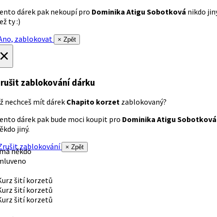
ento dárek pak nekoupí pro
Dominika Atigu Sobotková
nikdo jin
ež ty :)
no, zablokovat
× Zpět
×
rušit zablokování dárku
ž nechceš mít dárek
Chapito korzet
zablokovaný?
ento dárek pak bude moci koupit pro
Dominika Atigu Sobotková
ěkdo jiný.
rušit zablokování
× Zpět
 má někdo
mluveno