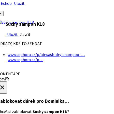
Eshop
Uložit
×
Suchy sampon K18
Uložit
Zavřít
DKAZY, KDE TO SEHNAT
www.sephora.cz/p/airwash-dry-shampoo-…
www.sephora.cz/p…
OMENTÁŘE
avřít
×
ablokovat dárek
pro Dominika…
hceš si zablokovat
Suchy sampon K18
?