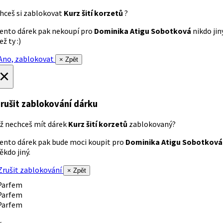
hceš si zablokovat
Kurz šití korzetů
?
ento dárek pak nekoupí pro
Dominika Atigu Sobotková
nikdo jin
ež ty :)
no, zablokovat
× Zpět
×
rušit zablokování dárku
ž nechceš mít dárek
Kurz šití korzetů
zablokovaný?
ento dárek pak bude moci koupit pro
Dominika Atigu Sobotková
ěkdo jiný.
rušit zablokování
× Zpět