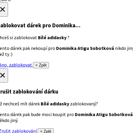
×
ablokovat dárek
pro Dominika…
hceš si zablokovat
Bílé adidasky
?
ento dárek pak nekoupí pro
Dominika Atigu Sobotková
nikdo jin
ež ty :)
no, zablokovat
× Zpět
×
rušit zablokování dárku
ž nechceš mít dárek
Bílé adidasky
zablokovaný?
ento dárek pak bude moci koupit pro
Dominika Atigu Sobotková
ěkdo jiný.
rušit zablokování
× Zpět