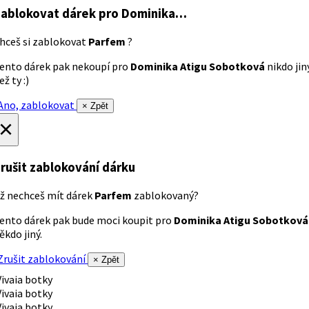
ablokovat dárek
pro Dominika…
hceš si zablokovat
Parfem
?
ento dárek pak nekoupí pro
Dominika Atigu Sobotková
nikdo jin
ež ty :)
no, zablokovat
× Zpět
×
rušit zablokování dárku
ž nechceš mít dárek
Parfem
zablokovaný?
ento dárek pak bude moci koupit pro
Dominika Atigu Sobotková
ěkdo jiný.
rušit zablokování
× Zpět