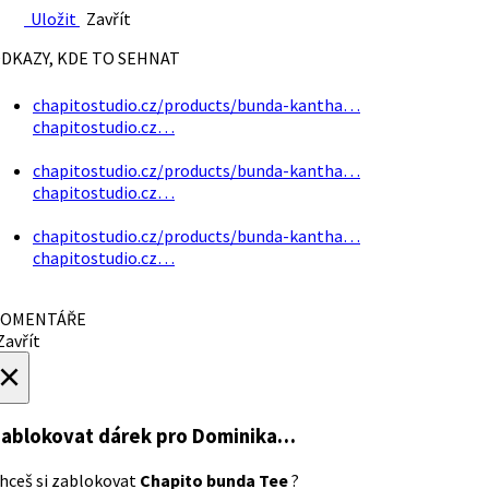
Uložit
Zavřít
DKAZY, KDE TO SEHNAT
chapitostudio.cz/products/bunda-kantha…
chapitostudio.cz…
chapitostudio.cz/products/bunda-kantha…
chapitostudio.cz…
chapitostudio.cz/products/bunda-kantha…
chapitostudio.cz…
OMENTÁŘE
avřít
×
ablokovat dárek
pro Dominika…
hceš si zablokovat
Chapito bunda Tee
?