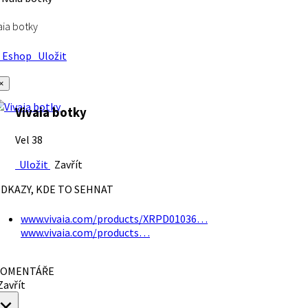
aia botky
Eshop
Uložit
×
Vivaia botky
Vel 38
Uložit
Zavřít
DKAZY, KDE TO SEHNAT
www.vivaia.com/products/XRPD01036…
www.vivaia.com/products…
OMENTÁŘE
avřít
×