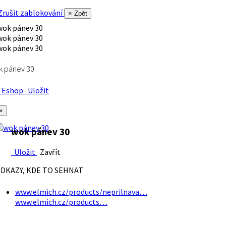
rušit zablokování
× Zpět
k pánev 30
Eshop
Uložit
×
wok pánev 30
Uložit
Zavřít
DKAZY, KDE TO SEHNAT
www.elmich.cz/products/neprilnava…
www.elmich.cz/products…