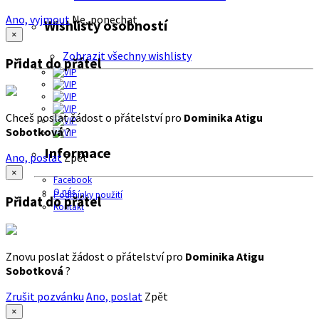
Ano, vyjmout
Ne, ponechat
Wishlisty osobností
×
Zobrazit všechny wishlisty
Přidat do přátel
Chceš poslat žádost o přátelství pro
Dominika Atigu
Sobotková
?
Informace
Ano, poslat
Zpět
×
Facebook
O nás
Podmínky použití
Přidat do přátel
Kontakt
Znovu poslat žádost o přátelství pro
Dominika Atigu
Sobotková
?
Zrušit pozvánku
Ano, poslat
Zpět
×