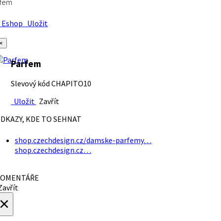
rfem
Eshop
Uložit
×
Parfem
Slevový kód CHAPITO10
Uložit
Zavřít
DKAZY, KDE TO SEHNAT
shop.czechdesign.cz/damske-parfemy…
shop.czechdesign.cz…
OMENTÁŘE
avřít
×