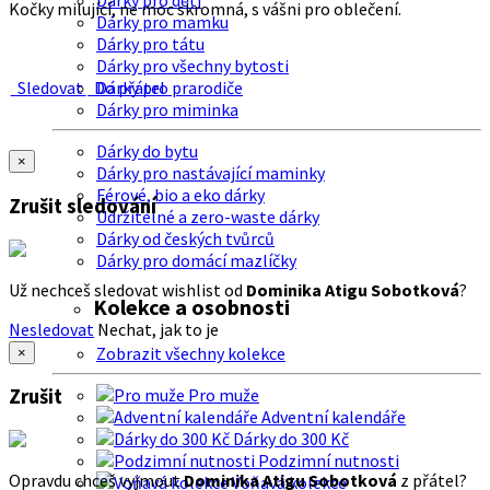
Dárky pro děti
Kočky milující, ne moc skromná, s vášni pro oblečení.
Dárky pro mamku
Dárky pro tátu
Dárky pro všechny bytosti
Sledovat
Do přátel
Dárky pro prarodiče
Dárky pro miminka
Dárky do bytu
×
Dárky pro nastávající maminky
Férové, bio a eko dárky
Zrušit sledování
Udržitelné a zero-waste dárky
Dárky od českých tvůrců
Dárky pro domácí mazlíčky
Už nechceš sledovat wishlist od
Dominika Atigu Sobotková
?
Kolekce a osobnosti
Nesledovat
Nechat, jak to je
Zobrazit všechny kolekce
×
Zrušit
Pro muže
Adventní kalendáře
Dárky do 300 Kč
Podzimní nutnosti
Opravdu chceš vyjmout
Dominika Atigu Sobotková
z přátel?
Voňavá kolekce