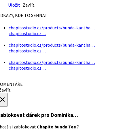
Uložit
Zavřít
DKAZY, KDE TO SEHNAT
chapitostudio.cz/products/bunda-kantha…
chapitostudio.cz…
chapitostudio.cz/products/bunda-kantha…
chapitostudio.cz…
chapitostudio.cz/products/bunda-kantha…
chapitostudio.cz…
OMENTÁŘE
avřít
×
ablokovat dárek
pro Dominika…
hceš si zablokovat
Chapito bunda Tee
?