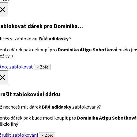
×
ablokovat dárek
pro Dominika…
hceš si zablokovat
Bílé adidasky
?
ento dárek pak nekoupí pro
Dominika Atigu Sobotková
nikdo jin
ež ty :)
no, zablokovat
× Zpět
×
rušit zablokování dárku
ž nechceš mít dárek
Bílé adidasky
zablokovaný?
ento dárek pak bude moci koupit pro
Dominika Atigu Sobotková
ěkdo jiný.
rušit zablokování
× Zpět