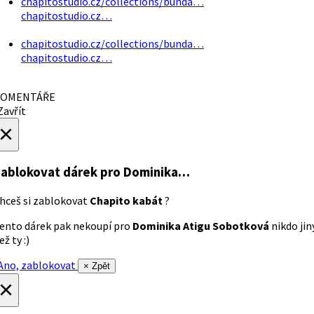
chapitostudio.cz/collections/bunda…
chapitostudio.cz…
chapitostudio.cz/collections/bunda…
chapitostudio.cz…
OMENTÁŘE
avřít
×
ablokovat dárek
pro Dominika…
hceš si zablokovat
Chapito kabát
?
ento dárek pak nekoupí pro
Dominika Atigu Sobotková
nikdo jin
ež ty :)
no, zablokovat
× Zpět
×