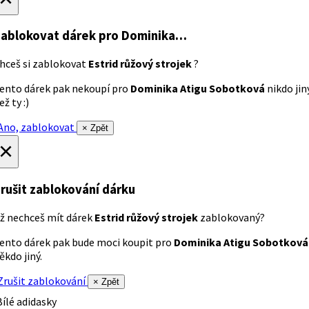
ablokovat dárek
pro Dominika…
hceš si zablokovat
Estrid růžový strojek
?
ento dárek pak nekoupí pro
Dominika Atigu Sobotková
nikdo jin
ež ty :)
no, zablokovat
× Zpět
×
rušit zablokování dárku
ž nechceš mít dárek
Estrid růžový strojek
zablokovaný?
ento dárek pak bude moci koupit pro
Dominika Atigu Sobotková
ěkdo jiný.
rušit zablokování
× Zpět