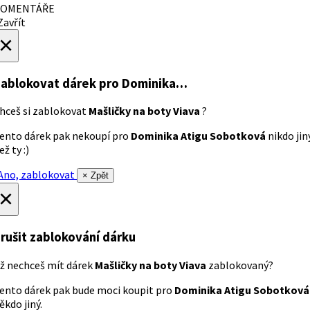
OMENTÁŘE
avřít
×
ablokovat dárek
pro Dominika…
hceš si zablokovat
Mašličky na boty Viava
?
ento dárek pak nekoupí pro
Dominika Atigu Sobotková
nikdo jin
ež ty :)
no, zablokovat
× Zpět
×
rušit zablokování dárku
ž nechceš mít dárek
Mašličky na boty Viava
zablokovaný?
ento dárek pak bude moci koupit pro
Dominika Atigu Sobotková
ěkdo jiný.