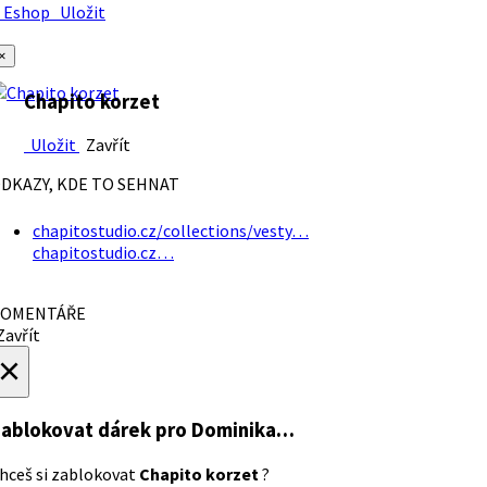
Eshop
Uložit
×
Chapito korzet
Uložit
Zavřít
DKAZY, KDE TO SEHNAT
chapitostudio.cz/collections/vesty…
chapitostudio.cz…
OMENTÁŘE
avřít
×
ablokovat dárek
pro Dominika…
hceš si zablokovat
Chapito korzet
?