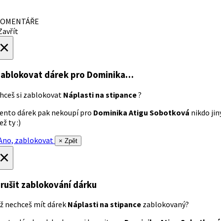
OMENTÁŘE
avřít
×
ablokovat dárek
pro Dominika…
hceš si zablokovat
Náplasti na stipance
?
ento dárek pak nekoupí pro
Dominika Atigu Sobotková
nikdo jin
ež ty :)
no, zablokovat
× Zpět
×
rušit zablokování dárku
ž nechceš mít dárek
Náplasti na stipance
zablokovaný?