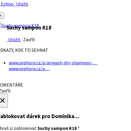
Eshop
Uložit
×
Suchy sampon K18
Uložit
Zavřít
DKAZY, KDE TO SEHNAT
www.sephora.cz/p/airwash-dry-shampoo-…
www.sephora.cz/p…
OMENTÁŘE
avřít
×
ablokovat dárek
pro Dominika…
hceš si zablokovat
Suchy sampon K18
?