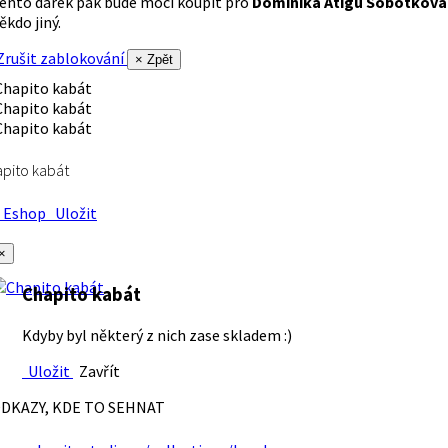
ento dárek pak bude moci koupit pro
Dominika Atigu Sobotková
ěkdo jiný.
rušit zablokování
× Zpět
pito kabát
Eshop
Uložit
×
Chapito kabát
Kdyby byl některý z nich zase skladem :)
Uložit
Zavřít
DKAZY, KDE TO SEHNAT