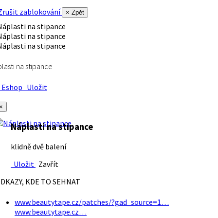
rušit zablokování
× Zpět
lasti na stipance
Eshop
Uložit
×
Náplasti na stipance
klidně dvě balení
Uložit
Zavřít
DKAZY, KDE TO SEHNAT
www.beautytape.cz/patches/?gad_source=1…
www.beautytape.cz…