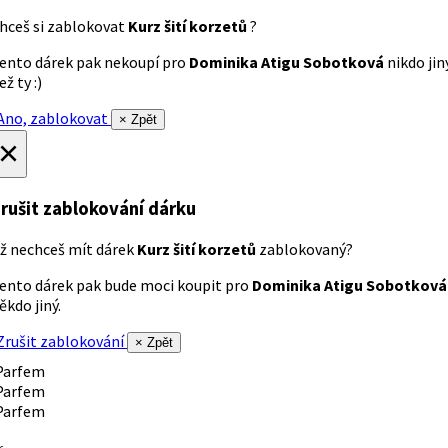
hceš si zablokovat
Kurz šití korzetů
?
ento dárek pak nekoupí pro
Dominika Atigu Sobotková
nikdo jin
ež ty :)
no, zablokovat
× Zpět
×
rušit zablokování dárku
ž nechceš mít dárek
Kurz šití korzetů
zablokovaný?
ento dárek pak bude moci koupit pro
Dominika Atigu Sobotková
ěkdo jiný.
rušit zablokování
× Zpět