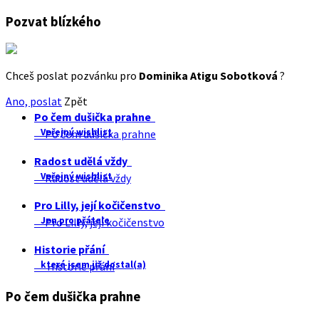
Pozvat blízkého
Chceš poslat pozvánku pro
Dominika Atigu Sobotková
?
Ano, poslat
Zpět
Po čem dušička prahne
Veřejný wishlist
Po čem dušička prahne
Radost udělá vždy
Veřejný wishlist
Radost udělá vždy
Pro Lilly, její kočičenstvo
Jen pro přátele
Pro Lilly, její kočičenstvo
Historie přání
které jsem již dostal(a)
Historie přání
Po čem dušička prahne