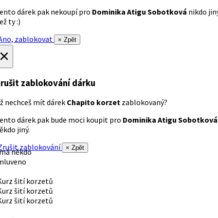
ento dárek pak nekoupí pro
Dominika Atigu Sobotková
nikdo jin
ež ty :)
no, zablokovat
× Zpět
×
rušit zablokování dárku
ž nechceš mít dárek
Chapito korzet
zablokovaný?
ento dárek pak bude moci koupit pro
Dominika Atigu Sobotková
ěkdo jiný.
rušit zablokování
× Zpět
 má někdo
mluveno