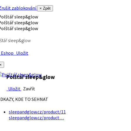
rušit zablokování
× Zpět
štář sleep&glow
Eshop
Uložit
×
Polštář sleep&glow
Uložit
Zavřít
DKAZY, KDE TO SEHNAT
sleepandglow.cz/product/11
sleepandglow.cz/product…