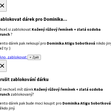
×
ablokovat dárek
pro Dominika…
hceš si zablokovat
Kožený růžový řemínek + zlatá ozdoba
runch
?
ento dárek pak nekoupí pro
Dominika Atigu Sobotková
nikdo jin
ež ty :)
no, zablokovat
× Zpět
×
rušit zablokování dárku
ž nechceš mít dárek
Kožený růžový řemínek + zlatá ozdoba
runch
zablokovaný?
ento dárek pak bude moci koupit pro
Dominika Atigu Sobotková
ěkdo jiný.