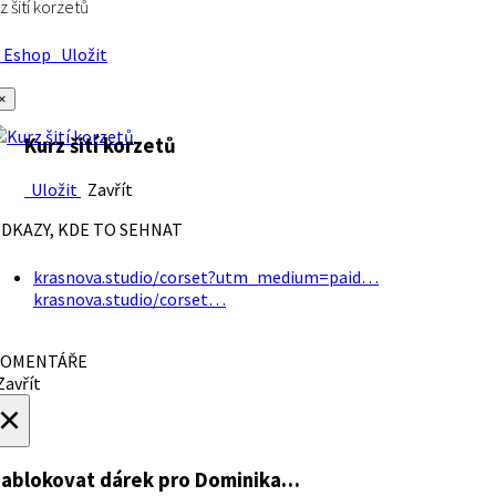
z šití korzetů
Eshop
Uložit
×
Kurz šití korzetů
Uložit
Zavřít
DKAZY, KDE TO SEHNAT
krasnova.studio/corset?utm_medium=paid…
krasnova.studio/corset…
OMENTÁŘE
avřít
×
ablokovat dárek
pro Dominika…