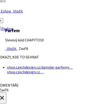
rfem
Eshop
Uložit
×
Parfem
Slevový kód CHAPITO10
Uložit
Zavřít
DKAZY, KDE TO SEHNAT
shop.czechdesign.cz/damske-parfemy…
shop.czechdesign.cz…
OMENTÁŘE
avřít
×