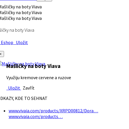
ličky na boty Viava
Eshop
Uložit
×
Mašličky na boty Viava
Využiju kremove cervene a ruzove
Uložit
Zavřít
DKAZY, KDE TO SEHNAT
www.vivaia.com/products/XRPD00812/Dora…
www.vivaia.com/products…