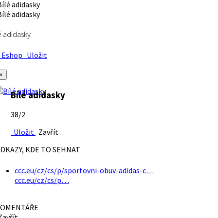
é adidasky
Eshop
Uložit
×
Bílé adidasky
38/2
Uložit
Zavřít
DKAZY, KDE TO SEHNAT
ccc.eu/cz/cs/p/sportovni-obuv-adidas-c…
ccc.eu/cz/cs/p…
OMENTÁŘE
avřít