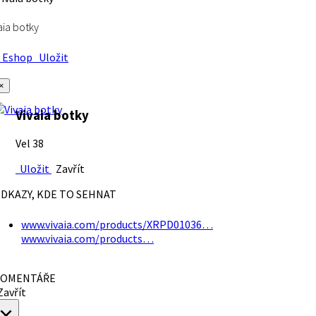
aia botky
Eshop
Uložit
×
Vivaia botky
Vel 38
Uložit
Zavřít
DKAZY, KDE TO SEHNAT
www.vivaia.com/products/XRPD01036…
www.vivaia.com/products…
OMENTÁŘE
avřít
×