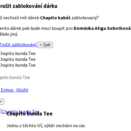
rušit zablokování dárku
ž nechceš mít dárek
Chapito kabát
zablokovaný?
ento dárek pak bude moci koupit pro
Dominika Atigu Sobotková
ěkdo jiný.
rušit zablokování
× Zpět
apito bunda Tee
Eshop
Uložit
×
Chapito bunda Tee
Jednu z těchto tří, výběr nechám na vas