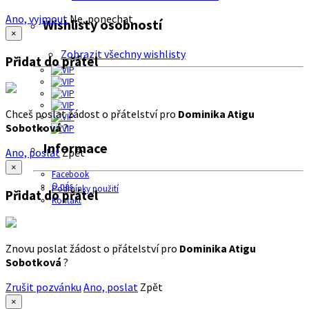
Ano, vyjmout
Ne, ponechat
Wishlisty osobností
×
Zobrazit všechny wishlisty
Přidat do přátel
Chceš poslat žádost o přátelství pro
Dominika Atigu
Sobotková
?
Informace
Ano, poslat
Zpět
×
Facebook
O nás
Podmínky použití
Přidat do přátel
Kontakt
Znovu poslat žádost o přátelství pro
Dominika Atigu
Sobotková
?
Zrušit pozvánku
Ano, poslat
Zpět
×