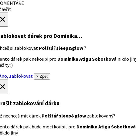
OMENTÁŘE
avřít
×
ablokovat dárek
pro Dominika…
hceš si zablokovat
Polštář sleep&glow
?
ento dárek pak nekoupí pro
Dominika Atigu Sobotková
nikdo jin
ež ty :)
no, zablokovat
× Zpět
×
rušit zablokování dárku
ž nechceš mít dárek
Polštář sleep&glow
zablokovaný?
ento dárek pak bude moci koupit pro
Dominika Atigu Sobotková
ěkdo jiný.