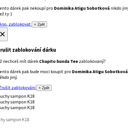
ento dárek pak nekoupí pro
Dominika Atigu Sobotková
nikdo jin
ež ty :)
no, zablokovat
× Zpět
×
rušit zablokování dárku
ž nechceš mít dárek
Chapito bunda Tee
zablokovaný?
ento dárek pak bude moci koupit pro
Dominika Atigu Sobotková
ěkdo jiný.
rušit zablokování
× Zpět
chy sampon K18