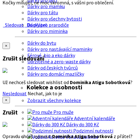
Dárky pro děti
Kočky milující, ne moc skromná, s vášni pro oblečení.
Dárky pro mamku
Dárky pro tátu
Dárky pro všechny bytosti
Sledovat
Do přátel
Dárky pro prarodiče
Dárky pro miminka
Dárky do bytu
×
Dárky pro nastávající maminky
Férové, bio a eko dárky
Zrušit sledování
Udržitelné a zero-waste dárky
Dárky od českých tvůrců
Dárky pro domácí mazlíčky
Už nechceš sledovat wishlist od
Dominika Atigu Sobotková
?
Kolekce a osobnosti
Nesledovat
Nechat, jak to je
Zobrazit všechny kolekce
×
Zrušit
Pro muže
Adventní kalendáře
Dárky do 300 Kč
Podzimní nutnosti
Opravdu chceš vyjmout
Dominika Atigu Sobotková
z přátel?
Voňavá kolekce