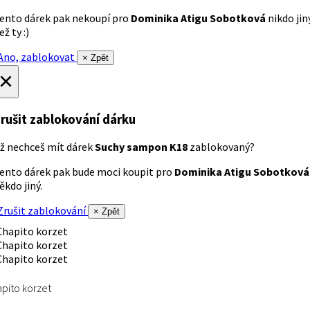
ento dárek pak nekoupí pro
Dominika Atigu Sobotková
nikdo jin
ež ty :)
no, zablokovat
× Zpět
×
rušit zablokování dárku
ž nechceš mít dárek
Suchy sampon K18
zablokovaný?
ento dárek pak bude moci koupit pro
Dominika Atigu Sobotková
ěkdo jiný.
rušit zablokování
× Zpět
pito korzet