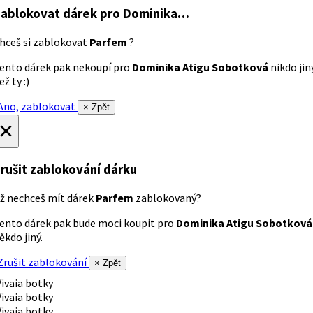
ablokovat dárek
pro Dominika…
hceš si zablokovat
Parfem
?
ento dárek pak nekoupí pro
Dominika Atigu Sobotková
nikdo jin
ež ty :)
no, zablokovat
× Zpět
×
rušit zablokování dárku
ž nechceš mít dárek
Parfem
zablokovaný?
ento dárek pak bude moci koupit pro
Dominika Atigu Sobotková
ěkdo jiný.
rušit zablokování
× Zpět