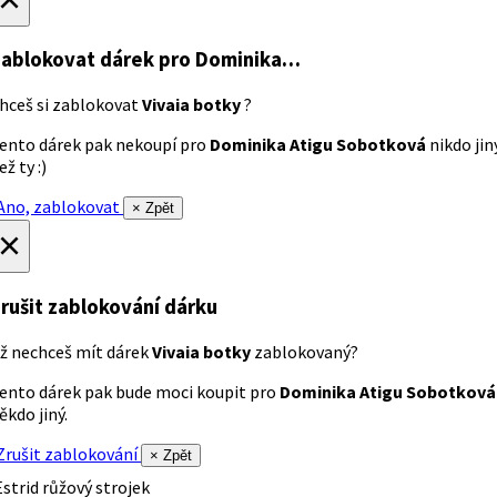
ablokovat dárek
pro Dominika…
hceš si zablokovat
Vivaia botky
?
ento dárek pak nekoupí pro
Dominika Atigu Sobotková
nikdo jin
ež ty :)
no, zablokovat
× Zpět
×
rušit zablokování dárku
ž nechceš mít dárek
Vivaia botky
zablokovaný?
ento dárek pak bude moci koupit pro
Dominika Atigu Sobotková
ěkdo jiný.
rušit zablokování
× Zpět