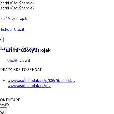
rid růžový strojek
Eshop
Uložit
×
Estrid růžový strojek
Uložit
Zavřít
DKAZY, KDE TO SEHNAT
www.vasobchodak.cz/p/80576/estrid…
www.vasobchodak.cz/p…
OMENTÁŘE
avřít
×