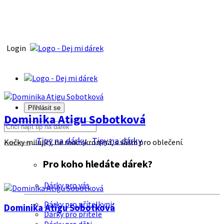
Login
Přihlásit se
Dominika Atigu Sobotková
Tipy na dárky
Tipy na dárky
Kočky milující, ne moc skromná, s vášni pro oblečení.
Pro koho hledáte dárek?
Dárky pro vás
Dárky pro přítelkyni
Dominika Atigu Sobotková
Dárky pro přítele