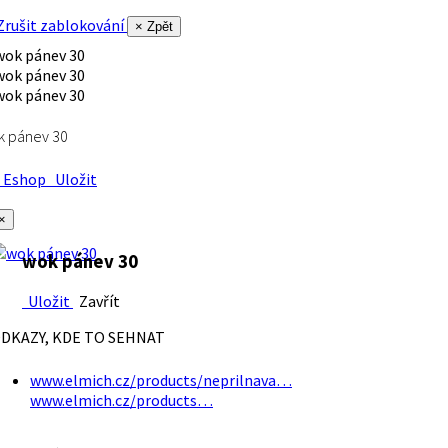
rušit zablokování
× Zpět
k pánev 30
Eshop
Uložit
×
wok pánev 30
Uložit
Zavřít
DKAZY, KDE TO SEHNAT
www.elmich.cz/products/neprilnava…
www.elmich.cz/products…