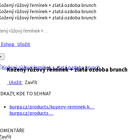
ený růžový řemínek +…
Eshop
Uložit
×
Kožený růžový řemínek + zlatá ozdoba brunch
Uložit
Zavřít
DKAZY, KDE TO SEHNAT
burga.cz/products/kozeny-reminek-k…
burga.cz/products…
OMENTÁŘE
avřít