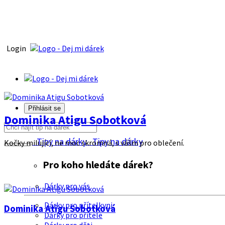
Login
Přihlásit se
Dominika Atigu Sobotková
Tipy na dárky
Tipy na dárky
Kočky milující, ne moc skromná, s vášni pro oblečení.
Pro koho hledáte dárek?
Dárky pro vás
Dárky pro přítelkyni
Dominika Atigu Sobotková
Dárky pro přítele