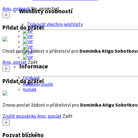
Ano, vyjmout
Ne, ponechat
Wishlisty osobností
×
Zobrazit všechny wishlisty
Přidat do přátel
Chceš poslat žádost o přátelství pro
Dominika Atigu Sobotkov
Ano, poslat
Zpět
Informace
×
Facebook
Přidat do přátel
O nás
Podmínky použití
Kontakt
Znovu poslat žádost o přátelství pro
Dominika Atigu Sobotkov
Zrušit pozvánku
Ano, poslat
Zpět
×
Pozvat blízkého