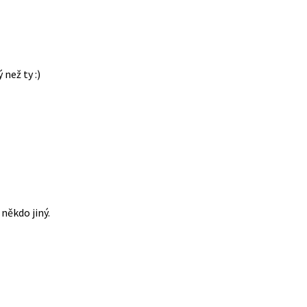
 než ty :)
někdo jiný.