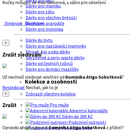
Dárky pro děti
Kočky milující, ne moc skromná, s vášni pro oblečení.
Dárky pro mamku
Dárky pro tátu
Dárky pro všechny bytosti
Sledovat
Do přátel
Dárky pro prarodiče
Dárky pro miminka
Dárky do bytu
×
Dárky pro nastávající maminky
Férové, bio a eko dárky
Zrušit sledování
Udržitelné a zero-waste dárky
Dárky od českých tvůrců
Dárky pro domácí mazlíčky
Už nechceš sledovat wishlist od
Dominika Atigu Sobotková
?
Kolekce a osobnosti
Nesledovat
Nechat, jak to je
Zobrazit všechny kolekce
×
Zrušit
Pro muže
Adventní kalendáře
Dárky do 300 Kč
Podzimní nutnosti
Opravdu chceš vyjmout
Dominika Atigu Sobotková
z přátel?
Voňavá kolekce