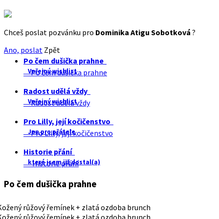
Chceš poslat pozvánku pro
Dominika Atigu Sobotková
?
Ano, poslat
Zpět
Po čem dušička prahne
Veřejný wishlist
Po čem dušička prahne
Radost udělá vždy
Veřejný wishlist
Radost udělá vždy
Pro Lilly, její kočičenstvo
Jen pro přátele
Pro Lilly, její kočičenstvo
Historie přání
které jsem již dostal(a)
Historie přání
Po čem dušička prahne