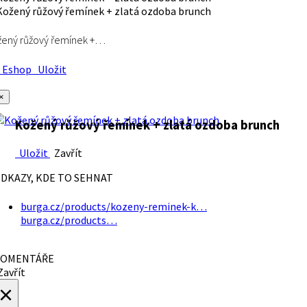
ený růžový řemínek +…
Eshop
Uložit
×
Kožený růžový řemínek + zlatá ozdoba brunch
Uložit
Zavřít
DKAZY, KDE TO SEHNAT
burga.cz/products/kozeny-reminek-k…
burga.cz/products…
OMENTÁŘE
avřít
×