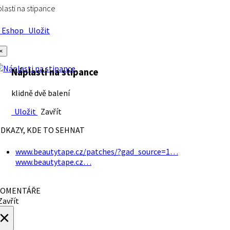
lasti na stipance
Eshop
Uložit
×
Náplasti na stipance
klidně dvě balení
Uložit
Zavřít
DKAZY, KDE TO SEHNAT
www.beautytape.cz/patches/?gad_source=1…
www.beautytape.cz…
OMENTÁŘE
avřít
×