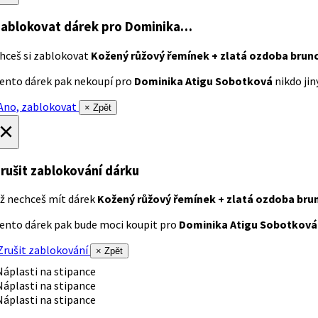
ablokovat dárek
pro Dominika…
hceš si zablokovat
Kožený růžový řemínek + zlatá ozdoba brun
ento dárek pak nekoupí pro
Dominika Atigu Sobotková
nikdo jiný
no, zablokovat
× Zpět
×
rušit zablokování dárku
ž nechceš mít dárek
Kožený růžový řemínek + zlatá ozdoba bru
ento dárek pak bude moci koupit pro
Dominika Atigu Sobotková
rušit zablokování
× Zpět