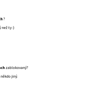
ch
?
 než ty :)
nch
zablokovaný?
někdo jiný.