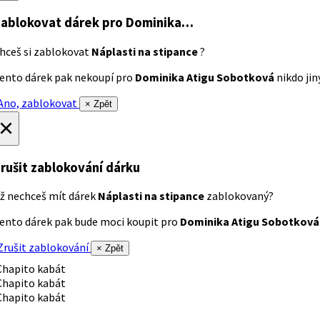
ablokovat dárek
pro Dominika…
hceš si zablokovat
Náplasti na stipance
?
ento dárek pak nekoupí pro
Dominika Atigu Sobotková
nikdo jiný
no, zablokovat
× Zpět
×
rušit zablokování dárku
ž nechceš mít dárek
Náplasti na stipance
zablokovaný?
ento dárek pak bude moci koupit pro
Dominika Atigu Sobotková
rušit zablokování
× Zpět