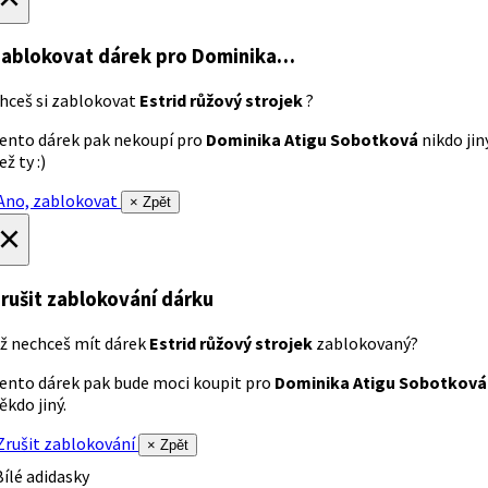
ablokovat dárek
pro Dominika…
hceš si zablokovat
Estrid růžový strojek
?
ento dárek pak nekoupí pro
Dominika Atigu Sobotková
nikdo jin
ež ty :)
no, zablokovat
× Zpět
×
rušit zablokování dárku
ž nechceš mít dárek
Estrid růžový strojek
zablokovaný?
ento dárek pak bude moci koupit pro
Dominika Atigu Sobotková
ěkdo jiný.
rušit zablokování
× Zpět