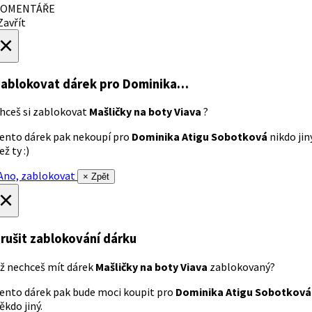
OMENTÁŘE
avřít
×
ablokovat dárek
pro Dominika…
hceš si zablokovat
Mašličky na boty Viava
?
ento dárek pak nekoupí pro
Dominika Atigu Sobotková
nikdo jin
ež ty :)
no, zablokovat
× Zpět
×
rušit zablokování dárku
ž nechceš mít dárek
Mašličky na boty Viava
zablokovaný?
ento dárek pak bude moci koupit pro
Dominika Atigu Sobotková
ěkdo jiný.