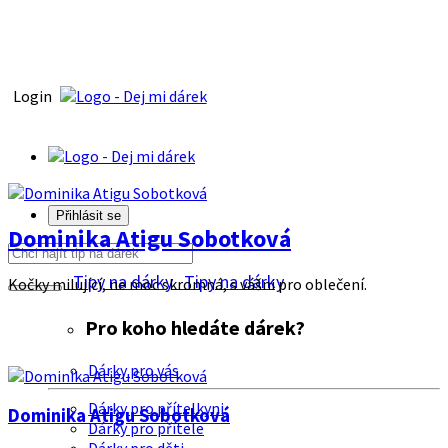
Login
Přihlásit se
Dominika Atigu Sobotková
Tipy na dárky
Tipy na dárky
Kočky milující, ne moc skromná, s vášni pro oblečení.
Pro koho hledáte dárek?
Dárky pro vás
Dárky pro přítelkyni
Dominika Atigu Sobotková
Dárky pro přítele