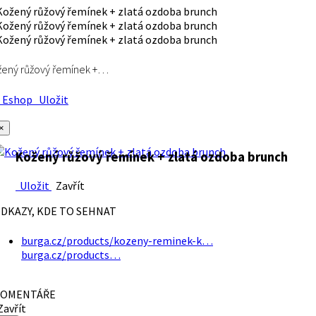
ený růžový řemínek +…
Eshop
Uložit
×
Kožený růžový řemínek + zlatá ozdoba brunch
Uložit
Zavřít
DKAZY, KDE TO SEHNAT
burga.cz/products/kozeny-reminek-k…
burga.cz/products…
OMENTÁŘE
avřít