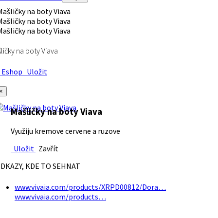
ličky na boty Viava
Eshop
Uložit
×
Mašličky na boty Viava
Využiju kremove cervene a ruzove
Uložit
Zavřít
DKAZY, KDE TO SEHNAT
www.vivaia.com/products/XRPD00812/Dora…
www.vivaia.com/products…