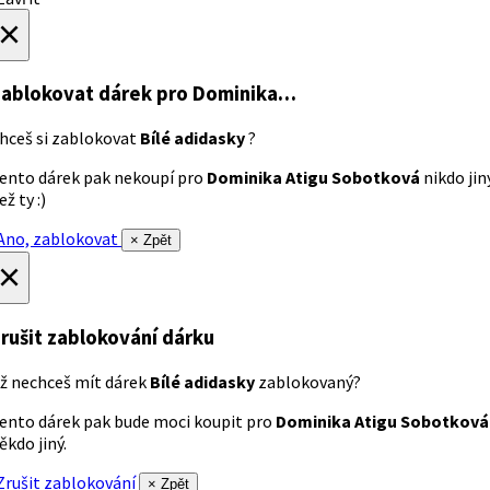
×
ablokovat dárek
pro Dominika…
hceš si zablokovat
Bílé adidasky
?
ento dárek pak nekoupí pro
Dominika Atigu Sobotková
nikdo jin
ež ty :)
no, zablokovat
× Zpět
×
rušit zablokování dárku
ž nechceš mít dárek
Bílé adidasky
zablokovaný?
ento dárek pak bude moci koupit pro
Dominika Atigu Sobotková
ěkdo jiný.
rušit zablokování
× Zpět