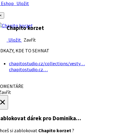
Eshop
Uložit
×
Chapito korzet
Uložit
Zavřít
DKAZY, KDE TO SEHNAT
chapitostudio.cz/collections/vesty…
chapitostudio.cz…
OMENTÁŘE
avřít
×
ablokovat dárek
pro Dominika…
hceš si zablokovat
Chapito korzet
?