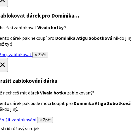
ablokovat dárek
pro Dominika…
hceš si zablokovat
Vivaia botky
?
ento dárek pak nekoupí pro
Dominika Atigu Sobotková
nikdo jin
ež ty :)
no, zablokovat
× Zpět
×
rušit zablokování dárku
ž nechceš mít dárek
Vivaia botky
zablokovaný?
ento dárek pak bude moci koupit pro
Dominika Atigu Sobotková
ěkdo jiný.
rušit zablokování
× Zpět