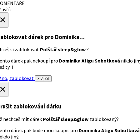
OMENTÁŘE
avřít
×
ablokovat dárek
pro Dominika…
hceš si zablokovat
Polštář sleep&glow
?
ento dárek pak nekoupí pro
Dominika Atigu Sobotková
nikdo jin
ež ty :)
no, zablokovat
× Zpět
×
rušit zablokování dárku
ž nechceš mít dárek
Polštář sleep&glow
zablokovaný?
ento dárek pak bude moci koupit pro
Dominika Atigu Sobotková
ěkdo jiný.