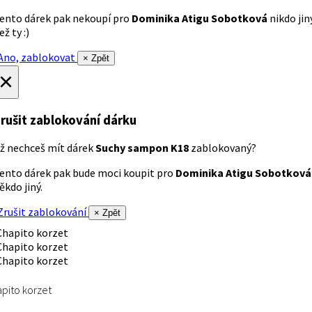
ento dárek pak nekoupí pro
Dominika Atigu Sobotková
nikdo jin
ež ty :)
no, zablokovat
× Zpět
×
rušit zablokování dárku
ž nechceš mít dárek
Suchy sampon K18
zablokovaný?
ento dárek pak bude moci koupit pro
Dominika Atigu Sobotková
ěkdo jiný.
rušit zablokování
× Zpět
pito korzet