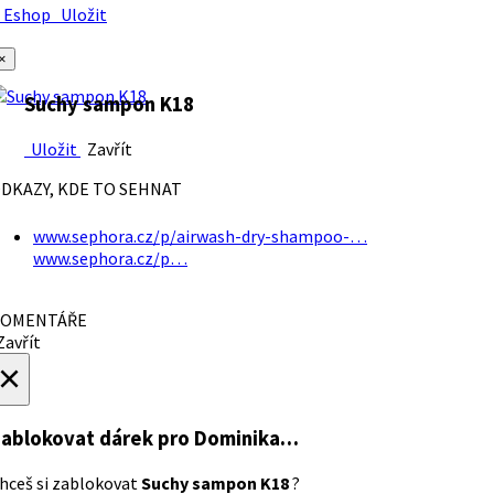
Eshop
Uložit
×
Suchy sampon K18
Uložit
Zavřít
DKAZY, KDE TO SEHNAT
www.sephora.cz/p/airwash-dry-shampoo-…
www.sephora.cz/p…
OMENTÁŘE
avřít
×
ablokovat dárek
pro Dominika…
hceš si zablokovat
Suchy sampon K18
?