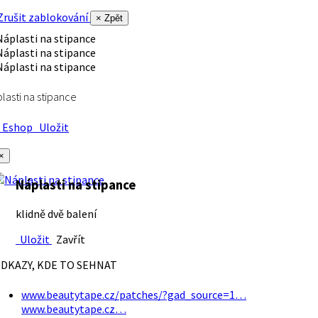
rušit zablokování
× Zpět
lasti na stipance
Eshop
Uložit
×
Náplasti na stipance
klidně dvě balení
Uložit
Zavřít
DKAZY, KDE TO SEHNAT
www.beautytape.cz/patches/?gad_source=1…
www.beautytape.cz…