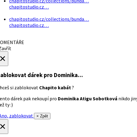
chapitostudio.cz/collections/bunda…
chapitostudio.cz…
chapitostudio.cz/collections/bunda…
chapitostudio.cz…
OMENTÁŘE
avřít
×
ablokovat dárek
pro Dominika…
hceš si zablokovat
Chapito kabát
?
ento dárek pak nekoupí pro
Dominika Atigu Sobotková
nikdo jin
ež ty :)
no, zablokovat
× Zpět
×