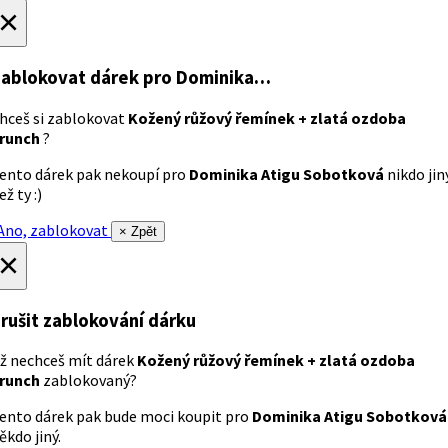
×
ablokovat dárek
pro Dominika…
hceš si zablokovat
Kožený růžový řemínek + zlatá ozdoba
runch
?
ento dárek pak nekoupí pro
Dominika Atigu Sobotková
nikdo jin
ež ty :)
no, zablokovat
× Zpět
×
rušit zablokování dárku
ž nechceš mít dárek
Kožený růžový řemínek + zlatá ozdoba
runch
zablokovaný?
ento dárek pak bude moci koupit pro
Dominika Atigu Sobotková
ěkdo jiný.