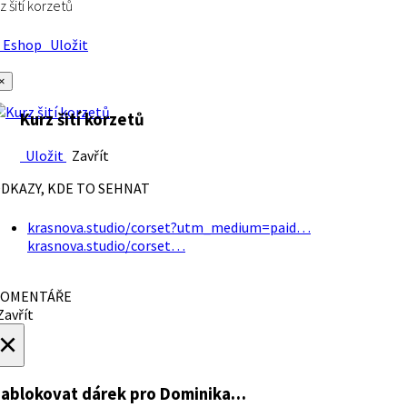
z šití korzetů
Eshop
Uložit
×
Kurz šití korzetů
Uložit
Zavřít
DKAZY, KDE TO SEHNAT
krasnova.studio/corset?utm_medium=paid…
krasnova.studio/corset…
OMENTÁŘE
avřít
×
ablokovat dárek
pro Dominika…