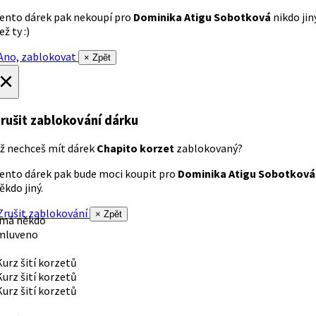
ento dárek pak nekoupí pro
Dominika Atigu Sobotková
nikdo jin
ež ty :)
no, zablokovat
× Zpět
×
rušit zablokování dárku
ž nechceš mít dárek
Chapito korzet
zablokovaný?
ento dárek pak bude moci koupit pro
Dominika Atigu Sobotková
ěkdo jiný.
rušit zablokování
× Zpět
 má někdo
mluveno