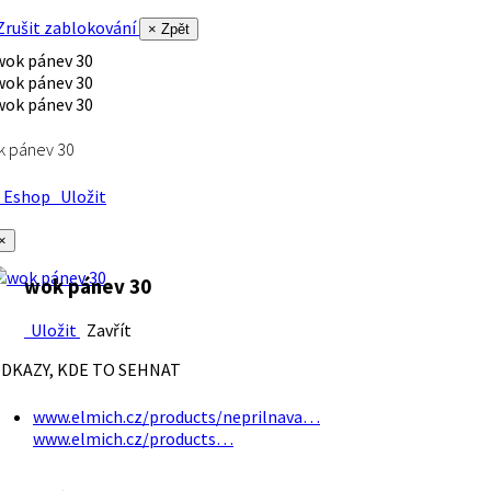
rušit zablokování
× Zpět
k pánev 30
Eshop
Uložit
×
wok pánev 30
Uložit
Zavřít
DKAZY, KDE TO SEHNAT
www.elmich.cz/products/neprilnava…
www.elmich.cz/products…