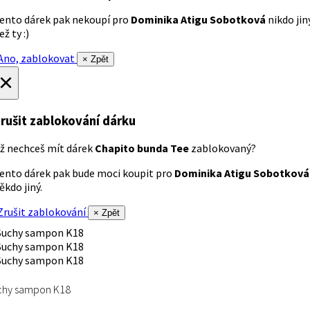
ento dárek pak nekoupí pro
Dominika Atigu Sobotková
nikdo jin
ež ty :)
no, zablokovat
× Zpět
×
rušit zablokování dárku
ž nechceš mít dárek
Chapito bunda Tee
zablokovaný?
ento dárek pak bude moci koupit pro
Dominika Atigu Sobotková
ěkdo jiný.
rušit zablokování
× Zpět
chy sampon K18