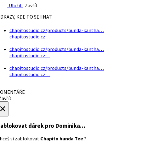
Uložit
Zavřít
DKAZY, KDE TO SEHNAT
chapitostudio.cz/products/bunda-kantha…
chapitostudio.cz…
chapitostudio.cz/products/bunda-kantha…
chapitostudio.cz…
chapitostudio.cz/products/bunda-kantha…
chapitostudio.cz…
OMENTÁŘE
avřít
×
ablokovat dárek
pro Dominika…
hceš si zablokovat
Chapito bunda Tee
?