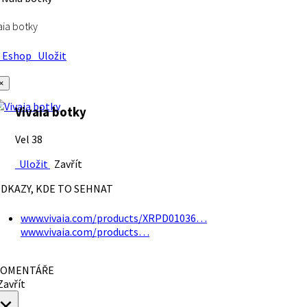
aia botky
Eshop
Uložit
×
Vivaia botky
Vel 38
Uložit
Zavřít
DKAZY, KDE TO SEHNAT
www.vivaia.com/products/XRPD01036…
www.vivaia.com/products…
OMENTÁŘE
avřít
×