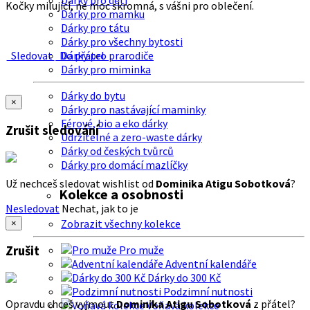
Dárky pro děti
Kočky milující, ne moc skromná, s vášni pro oblečení.
Dárky pro mamku
Dárky pro tátu
Dárky pro všechny bytosti
Sledovat
Do přátel
Dárky pro prarodiče
Dárky pro miminka
Dárky do bytu
×
Dárky pro nastávající maminky
Férové, bio a eko dárky
Zrušit sledování
Udržitelné a zero-waste dárky
Dárky od českých tvůrců
Dárky pro domácí mazlíčky
Už nechceš sledovat wishlist od
Dominika Atigu Sobotková
?
Kolekce a osobnosti
Nesledovat
Nechat, jak to je
Zobrazit všechny kolekce
×
Zrušit
Pro muže
Adventní kalendáře
Dárky do 300 Kč
Podzimní nutnosti
Opravdu chceš vyjmout
Dominika Atigu Sobotková
z přátel?
Voňavá kolekce