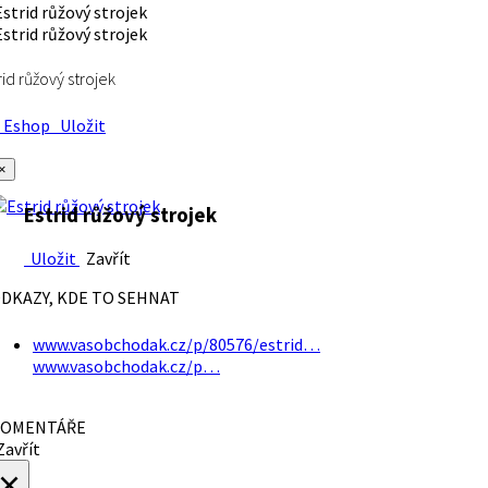
rid růžový strojek
Eshop
Uložit
×
Estrid růžový strojek
Uložit
Zavřít
DKAZY, KDE TO SEHNAT
www.vasobchodak.cz/p/80576/estrid…
www.vasobchodak.cz/p…
OMENTÁŘE
avřít
×