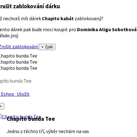
rušit zablokování dárku
ž nechceš mít dárek
Chapito kabát
zablokovaný?
ento dárek pak bude moci koupit pro
Dominika Atigu Sobotková
ěkdo jiný.
rušit zablokování
× Zpět
apito bunda Tee
Eshop
Uložit
×
Chapito bunda Tee
Jednu z těchto tří, výběr nechám na vas