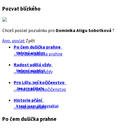
Pozvat blízkého
Chceš poslat pozvánku pro
Dominika Atigu Sobotková
?
Ano, poslat
Zpět
Po čem dušička prahne
Veřejný wishlist
Po čem dušička prahne
Radost udělá vždy
Veřejný wishlist
Radost udělá vždy
Pro Lilly, její kočičenstvo
Jen pro přátele
Pro Lilly, její kočičenstvo
Historie přání
které jsem již dostal(a)
Historie přání
Po čem dušička prahne