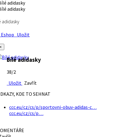
é adidasky
Eshop
Uložit
×
Bílé adidasky
38/2
Uložit
Zavřít
DKAZY, KDE TO SEHNAT
ccc.eu/cz/cs/p/sportovni-obuv-adidas-c…
ccc.eu/cz/cs/p…
OMENTÁŘE
avřít