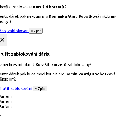
hceš si zablokovat
Kurz šití korzetů
?
ento dárek pak nekoupí pro
Dominika Atigu Sobotková
nikdo jin
ež ty :)
no, zablokovat
× Zpět
×
rušit zablokování dárku
ž nechceš mít dárek
Kurz šití korzetů
zablokovaný?
ento dárek pak bude moci koupit pro
Dominika Atigu Sobotková
ěkdo jiný.
rušit zablokování
× Zpět