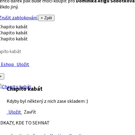
ento dárek pak bude moci koupit pro
Dominika Atigu Sobotková
ěkdo jiný.
rušit zablokování
× Zpět
pito kabát
Eshop
Uložit
×
Chapito kabát
Kdyby byl některý z nich zase skladem :)
Uložit
Zavřít
DKAZY, KDE TO SEHNAT