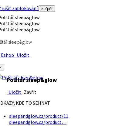
rušit zablokování
× Zpět
štář sleep&glow
Eshop
Uložit
×
Polštář sleep&glow
Uložit
Zavřít
DKAZY, KDE TO SEHNAT
sleepandglow.cz/product/11
sleepandglow.cz/product…