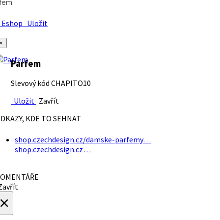
rfem
Eshop
Uložit
×
Parfem
Slevový kód CHAPITO10
Uložit
Zavřít
DKAZY, KDE TO SEHNAT
shop.czechdesign.cz/damske-parfemy…
shop.czechdesign.cz…
OMENTÁŘE
avřít
×