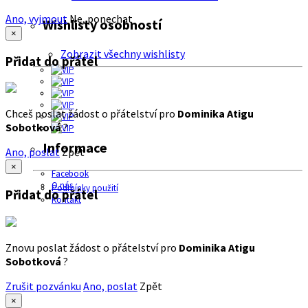
Ano, vyjmout
Ne, ponechat
Wishlisty osobností
×
Zobrazit všechny wishlisty
Přidat do přátel
Chceš poslat žádost o přátelství pro
Dominika Atigu
Sobotková
?
Informace
Ano, poslat
Zpět
×
Facebook
O nás
Podmínky použití
Přidat do přátel
Kontakt
Znovu poslat žádost o přátelství pro
Dominika Atigu
Sobotková
?
Zrušit pozvánku
Ano, poslat
Zpět
×