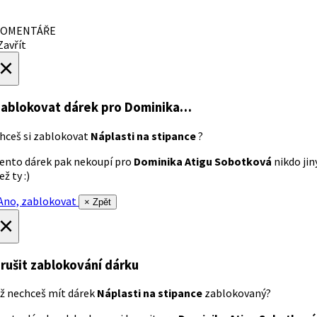
OMENTÁŘE
avřít
×
ablokovat dárek
pro Dominika…
hceš si zablokovat
Náplasti na stipance
?
ento dárek pak nekoupí pro
Dominika Atigu Sobotková
nikdo jin
ež ty :)
no, zablokovat
× Zpět
×
rušit zablokování dárku
ž nechceš mít dárek
Náplasti na stipance
zablokovaný?