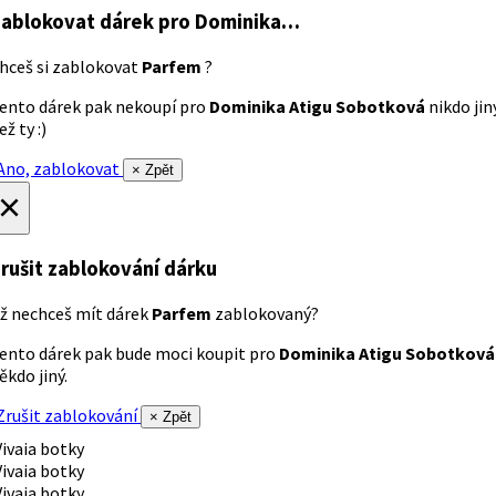
ablokovat dárek
pro Dominika…
hceš si zablokovat
Parfem
?
ento dárek pak nekoupí pro
Dominika Atigu Sobotková
nikdo jin
ež ty :)
no, zablokovat
× Zpět
×
rušit zablokování dárku
ž nechceš mít dárek
Parfem
zablokovaný?
ento dárek pak bude moci koupit pro
Dominika Atigu Sobotková
ěkdo jiný.
rušit zablokování
× Zpět