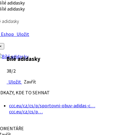
é adidasky
Eshop
Uložit
×
Bílé adidasky
38/2
Uložit
Zavřít
DKAZY, KDE TO SEHNAT
ccc.eu/cz/cs/p/sportovni-obuv-adidas-c…
ccc.eu/cz/cs/p…
OMENTÁŘE
avřít