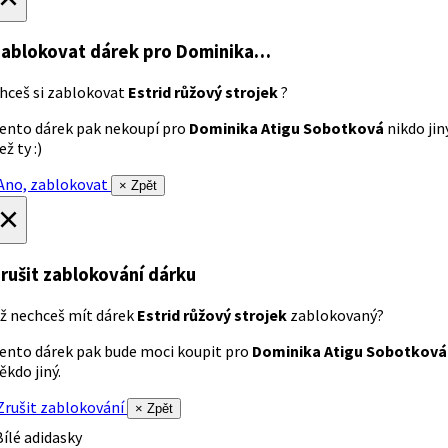
ablokovat dárek
pro Dominika…
hceš si zablokovat
Estrid růžový strojek
?
ento dárek pak nekoupí pro
Dominika Atigu Sobotková
nikdo jin
ež ty :)
no, zablokovat
× Zpět
×
rušit zablokování dárku
ž nechceš mít dárek
Estrid růžový strojek
zablokovaný?
ento dárek pak bude moci koupit pro
Dominika Atigu Sobotková
ěkdo jiný.
rušit zablokování
× Zpět