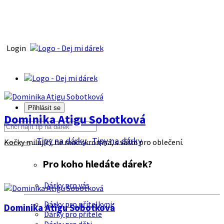
Login
Přihlásit se
Dominika Atigu Sobotková
Tipy na dárky
Tipy na dárky
Kočky milující, ne moc skromná, s vášni pro oblečení.
Pro koho hledáte dárek?
Dárky pro vás
Dárky pro přítelkyni
Dominika Atigu Sobotková
Dárky pro přítele