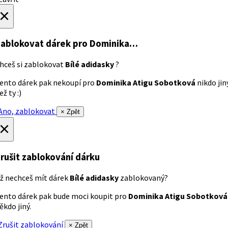
×
ablokovat dárek
pro Dominika…
hceš si zablokovat
Bílé adidasky
?
ento dárek pak nekoupí pro
Dominika Atigu Sobotková
nikdo jin
ež ty :)
no, zablokovat
× Zpět
×
rušit zablokování dárku
ž nechceš mít dárek
Bílé adidasky
zablokovaný?
ento dárek pak bude moci koupit pro
Dominika Atigu Sobotková
ěkdo jiný.
rušit zablokování
× Zpět