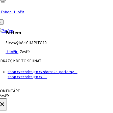
rfem
Eshop
Uložit
×
Parfem
Slevový kód CHAPITO10
Uložit
Zavřít
DKAZY, KDE TO SEHNAT
shop.czechdesign.cz/damske-parfemy…
shop.czechdesign.cz…
OMENTÁŘE
avřít
×