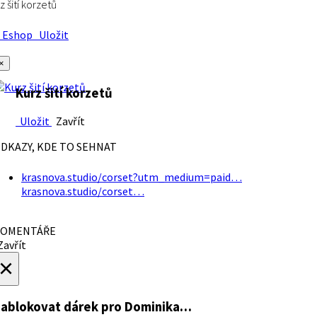
z šití korzetů
Eshop
Uložit
×
Kurz šití korzetů
Uložit
Zavřít
DKAZY, KDE TO SEHNAT
krasnova.studio/corset?utm_medium=paid…
krasnova.studio/corset…
OMENTÁŘE
avřít
×
ablokovat dárek
pro Dominika…