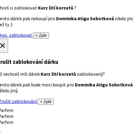
hceš si zablokovat
Kurz šití korzetů
?
ento dárek pak nekoupí pro
Dominika Atigu Sobotková
nikdo jin
ež ty :)
no, zablokovat
× Zpět
×
rušit zablokování dárku
ž nechceš mít dárek
Kurz šití korzetů
zablokovaný?
ento dárek pak bude moci koupit pro
Dominika Atigu Sobotková
ěkdo jiný.
rušit zablokování
× Zpět