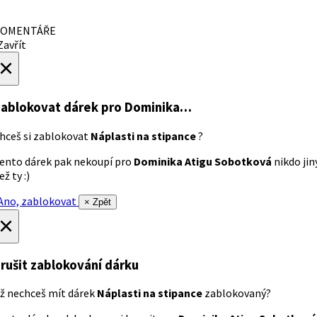
OMENTÁŘE
avřít
×
ablokovat dárek
pro Dominika…
hceš si zablokovat
Náplasti na stipance
?
ento dárek pak nekoupí pro
Dominika Atigu Sobotková
nikdo jin
ež ty :)
no, zablokovat
× Zpět
×
rušit zablokování dárku
ž nechceš mít dárek
Náplasti na stipance
zablokovaný?