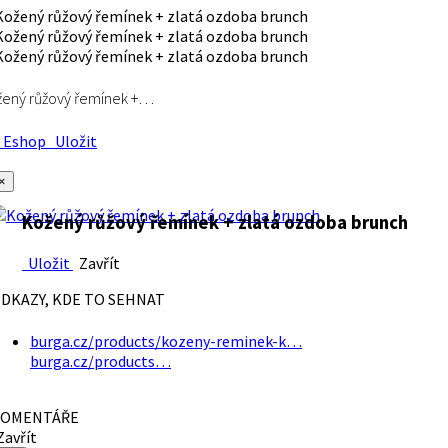
ený růžový řemínek +…
Eshop
Uložit
×
Kožený růžový řemínek + zlatá ozdoba brunch
Uložit
Zavřít
DKAZY, KDE TO SEHNAT
burga.cz/products/kozeny-reminek-k…
burga.cz/products…
OMENTÁŘE
avřít