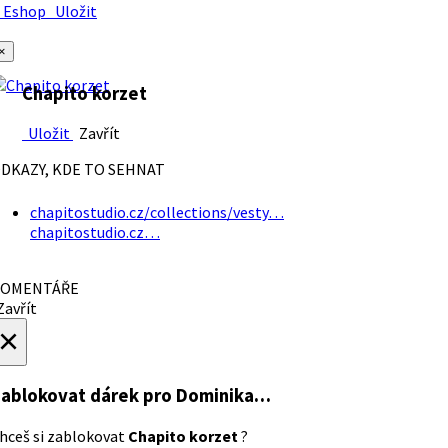
Eshop
Uložit
×
Chapito korzet
Uložit
Zavřít
DKAZY, KDE TO SEHNAT
chapitostudio.cz/collections/vesty…
chapitostudio.cz…
OMENTÁŘE
avřít
×
ablokovat dárek
pro Dominika…
hceš si zablokovat
Chapito korzet
?