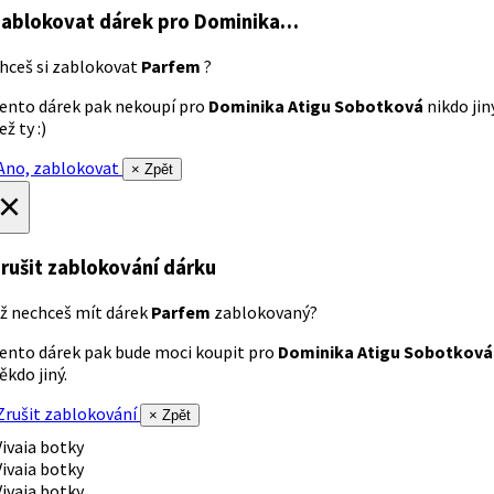
ablokovat dárek
pro Dominika…
hceš si zablokovat
Parfem
?
ento dárek pak nekoupí pro
Dominika Atigu Sobotková
nikdo jin
ež ty :)
no, zablokovat
× Zpět
×
rušit zablokování dárku
ž nechceš mít dárek
Parfem
zablokovaný?
ento dárek pak bude moci koupit pro
Dominika Atigu Sobotková
ěkdo jiný.
rušit zablokování
× Zpět