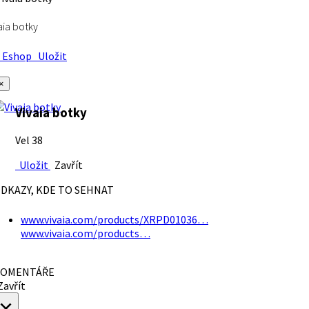
aia botky
Eshop
Uložit
×
Vivaia botky
Vel 38
Uložit
Zavřít
DKAZY, KDE TO SEHNAT
www.vivaia.com/products/XRPD01036…
www.vivaia.com/products…
OMENTÁŘE
avřít
×