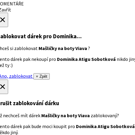
OMENTÁŘE
avřít
×
ablokovat dárek
pro Dominika…
hceš si zablokovat
Mašličky na boty Viava
?
ento dárek pak nekoupí pro
Dominika Atigu Sobotková
nikdo jin
ež ty :)
no, zablokovat
× Zpět
×
rušit zablokování dárku
ž nechceš mít dárek
Mašličky na boty Viava
zablokovaný?
ento dárek pak bude moci koupit pro
Dominika Atigu Sobotková
ěkdo jiný.