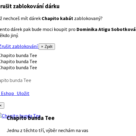
rušit zablokování dárku
ž nechceš mít dárek
Chapito kabát
zablokovaný?
ento dárek pak bude moci koupit pro
Dominika Atigu Sobotková
ěkdo jiný.
rušit zablokování
× Zpět
apito bunda Tee
Eshop
Uložit
×
Chapito bunda Tee
Jednu z těchto tří, výběr nechám na vas