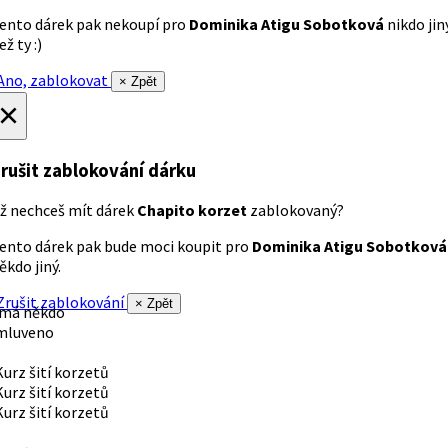
ento dárek pak nekoupí pro
Dominika Atigu Sobotková
nikdo jin
ež ty :)
no, zablokovat
× Zpět
×
rušit zablokování dárku
ž nechceš mít dárek
Chapito korzet
zablokovaný?
ento dárek pak bude moci koupit pro
Dominika Atigu Sobotková
ěkdo jiný.
rušit zablokování
× Zpět
 má někdo
mluveno