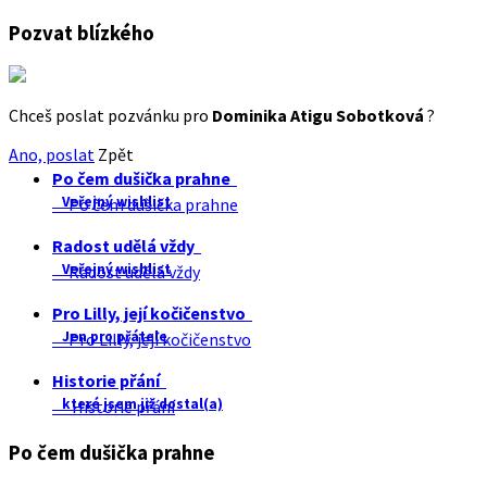
Pozvat blízkého
Chceš poslat pozvánku pro
Dominika Atigu Sobotková
?
Ano, poslat
Zpět
Po čem dušička prahne
Veřejný wishlist
Po čem dušička prahne
Radost udělá vždy
Veřejný wishlist
Radost udělá vždy
Pro Lilly, její kočičenstvo
Jen pro přátele
Pro Lilly, její kočičenstvo
Historie přání
které jsem již dostal(a)
Historie přání
Po čem dušička prahne