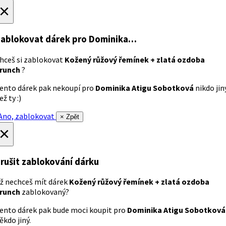
×
ablokovat dárek
pro Dominika…
hceš si zablokovat
Kožený růžový řemínek + zlatá ozdoba
runch
?
ento dárek pak nekoupí pro
Dominika Atigu Sobotková
nikdo jin
ež ty :)
no, zablokovat
× Zpět
×
rušit zablokování dárku
ž nechceš mít dárek
Kožený růžový řemínek + zlatá ozdoba
runch
zablokovaný?
ento dárek pak bude moci koupit pro
Dominika Atigu Sobotková
ěkdo jiný.