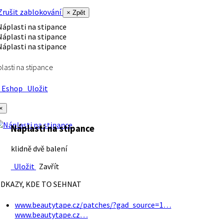
rušit zablokování
× Zpět
lasti na stipance
Eshop
Uložit
×
Náplasti na stipance
klidně dvě balení
Uložit
Zavřít
DKAZY, KDE TO SEHNAT
www.beautytape.cz/patches/?gad_source=1…
www.beautytape.cz…