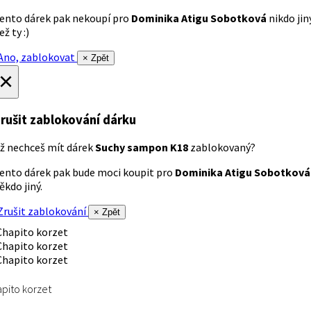
ento dárek pak nekoupí pro
Dominika Atigu Sobotková
nikdo jin
ež ty :)
no, zablokovat
× Zpět
×
rušit zablokování dárku
ž nechceš mít dárek
Suchy sampon K18
zablokovaný?
ento dárek pak bude moci koupit pro
Dominika Atigu Sobotková
ěkdo jiný.
rušit zablokování
× Zpět
pito korzet