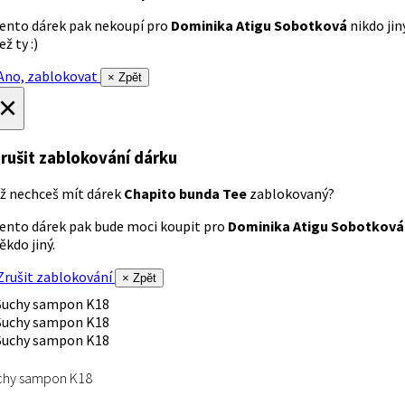
ento dárek pak nekoupí pro
Dominika Atigu Sobotková
nikdo jin
ež ty :)
no, zablokovat
× Zpět
×
rušit zablokování dárku
ž nechceš mít dárek
Chapito bunda Tee
zablokovaný?
ento dárek pak bude moci koupit pro
Dominika Atigu Sobotková
ěkdo jiný.
rušit zablokování
× Zpět
chy sampon K18