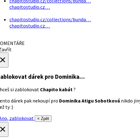
chapitostudio.cz/collections/bunda…
chapitostudio.cz…
chapitostudio.cz/collections/bunda…
chapitostudio.cz…
OMENTÁŘE
avřít
×
ablokovat dárek
pro Dominika…
hceš si zablokovat
Chapito kabát
?
ento dárek pak nekoupí pro
Dominika Atigu Sobotková
nikdo jin
ež ty :)
no, zablokovat
× Zpět
×