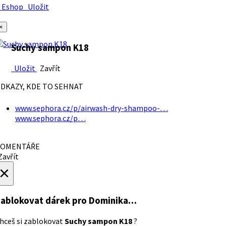
Eshop
Uložit
×
Suchy sampon K18
Uložit
Zavřít
DKAZY, KDE TO SEHNAT
www.sephora.cz/p/airwash-dry-shampoo-…
www.sephora.cz/p…
OMENTÁŘE
avřít
×
ablokovat dárek
pro Dominika…
hceš si zablokovat
Suchy sampon K18
?