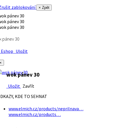
rušit zablokování
× Zpět
k pánev 30
Eshop
Uložit
×
wok pánev 30
Uložit
Zavřít
DKAZY, KDE TO SEHNAT
www.elmich.cz/products/neprilnava…
www.elmich.cz/products…