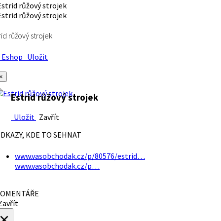
rid růžový strojek
Eshop
Uložit
×
Estrid růžový strojek
Uložit
Zavřít
DKAZY, KDE TO SEHNAT
www.vasobchodak.cz/p/80576/estrid…
www.vasobchodak.cz/p…
OMENTÁŘE
avřít
×