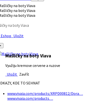
ličky na boty Viava
Eshop
Uložit
×
Mašličky na boty Viava
Využiju kremove cervene a ruzove
Uložit
Zavřít
DKAZY, KDE TO SEHNAT
www.vivaia.com/products/XRPD00812/Dora…
www.vivaia.com/products…