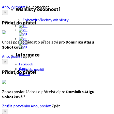
Ano, vyjmout
Ne, ponechat
Wishlisty osobností
×
Zobrazit všechny wishlisty
Přidat do přátel
Chceš poslat žádost o přátelství pro
Dominika Atigu
Sobotková
?
Informace
Ano, poslat
Zpět
×
Facebook
O nás
Podmínky použití
Přidat do přátel
Kontakt
Znovu poslat žádost o přátelství pro
Dominika Atigu
Sobotková
?
Zrušit pozvánku
Ano, poslat
Zpět
×