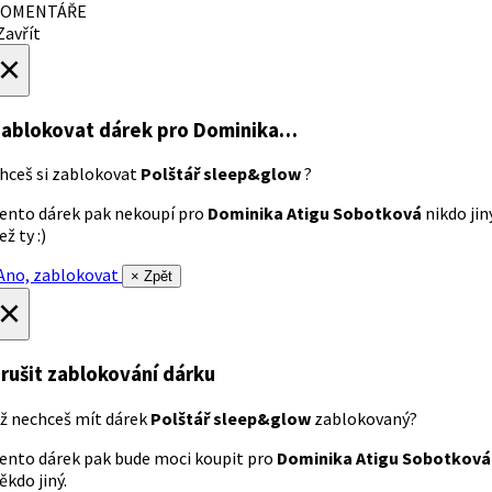
OMENTÁŘE
avřít
×
ablokovat dárek
pro Dominika…
hceš si zablokovat
Polštář sleep&glow
?
ento dárek pak nekoupí pro
Dominika Atigu Sobotková
nikdo jin
ež ty :)
no, zablokovat
× Zpět
×
rušit zablokování dárku
ž nechceš mít dárek
Polštář sleep&glow
zablokovaný?
ento dárek pak bude moci koupit pro
Dominika Atigu Sobotková
ěkdo jiný.