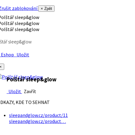
rušit zablokování
× Zpět
štář sleep&glow
Eshop
Uložit
×
Polštář sleep&glow
Uložit
Zavřít
DKAZY, KDE TO SEHNAT
sleepandglow.cz/product/11
sleepandglow.cz/product…