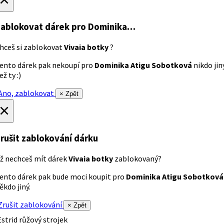
ablokovat dárek
pro Dominika…
hceš si zablokovat
Vivaia botky
?
ento dárek pak nekoupí pro
Dominika Atigu Sobotková
nikdo jin
ež ty :)
no, zablokovat
× Zpět
×
rušit zablokování dárku
ž nechceš mít dárek
Vivaia botky
zablokovaný?
ento dárek pak bude moci koupit pro
Dominika Atigu Sobotková
ěkdo jiný.
rušit zablokování
× Zpět