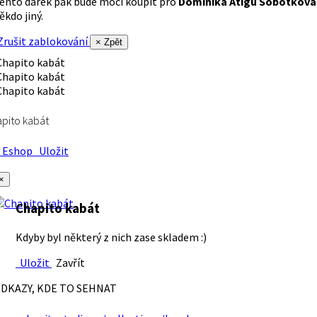
ento dárek pak bude moci koupit pro
Dominika Atigu Sobotková
ěkdo jiný.
rušit zablokování
× Zpět
pito kabát
Eshop
Uložit
×
Chapito kabát
Kdyby byl některý z nich zase skladem :)
Uložit
Zavřít
DKAZY, KDE TO SEHNAT