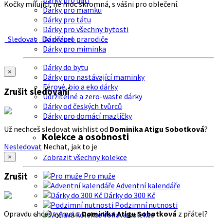
Dárky pro děti
Kočky milující, ne moc skromná, s vášni pro oblečení.
Dárky pro mamku
Dárky pro tátu
Dárky pro všechny bytosti
Sledovat
Do přátel
Dárky pro prarodiče
Dárky pro miminka
Dárky do bytu
×
Dárky pro nastávající maminky
Férové, bio a eko dárky
Zrušit sledování
Udržitelné a zero-waste dárky
Dárky od českých tvůrců
Dárky pro domácí mazlíčky
Už nechceš sledovat wishlist od
Dominika Atigu Sobotková
?
Kolekce a osobnosti
Nesledovat
Nechat, jak to je
Zobrazit všechny kolekce
×
Zrušit
Pro muže
Adventní kalendáře
Dárky do 300 Kč
Podzimní nutnosti
Opravdu chceš vyjmout
Dominika Atigu Sobotková
z přátel?
Voňavá kolekce