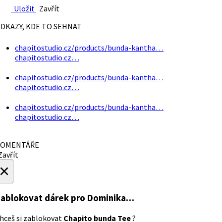
Uložit
Zavřít
DKAZY, KDE TO SEHNAT
chapitostudio.cz/products/bunda-kantha…
chapitostudio.cz…
chapitostudio.cz/products/bunda-kantha…
chapitostudio.cz…
chapitostudio.cz/products/bunda-kantha…
chapitostudio.cz…
OMENTÁŘE
avřít
×
ablokovat dárek
pro Dominika…
hceš si zablokovat
Chapito bunda Tee
?