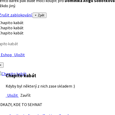
ento dárek pak bude moci koupit pro
Dominika Atigu Sobotková
ěkdo jiný.
rušit zablokování
× Zpět
pito kabát
Eshop
Uložit
×
Chapito kabát
Kdyby byl některý z nich zase skladem :)
Uložit
Zavřít
DKAZY, KDE TO SEHNAT