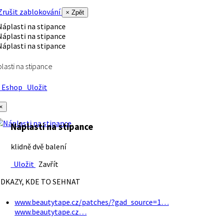
rušit zablokování
× Zpět
lasti na stipance
Eshop
Uložit
×
Náplasti na stipance
klidně dvě balení
Uložit
Zavřít
DKAZY, KDE TO SEHNAT
www.beautytape.cz/patches/?gad_source=1…
www.beautytape.cz…