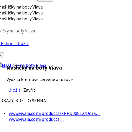
ličky na boty Viava
Eshop
Uložit
×
Mašličky na boty Viava
Využiju kremove cervene a ruzove
Uložit
Zavřít
DKAZY, KDE TO SEHNAT
www.vivaia.com/products/XRPD00812/Dora…
www.vivaia.com/products…