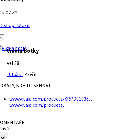
aia botky
Eshop
Uložit
×
Vivaia botky
Vel 38
Uložit
Zavřít
DKAZY, KDE TO SEHNAT
www.vivaia.com/products/XRPD01036…
www.vivaia.com/products…
OMENTÁŘE
avřít
×