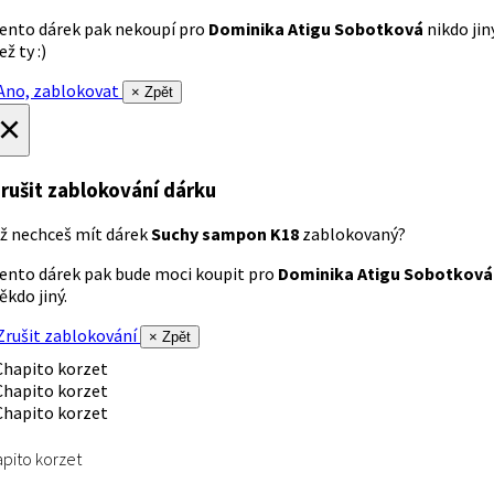
ento dárek pak nekoupí pro
Dominika Atigu Sobotková
nikdo jin
ež ty :)
no, zablokovat
× Zpět
×
rušit zablokování dárku
ž nechceš mít dárek
Suchy sampon K18
zablokovaný?
ento dárek pak bude moci koupit pro
Dominika Atigu Sobotková
ěkdo jiný.
rušit zablokování
× Zpět
pito korzet