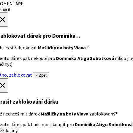
OMENTÁŘE
avřít
×
ablokovat dárek
pro Dominika…
hceš si zablokovat
Mašličky na boty Viava
?
ento dárek pak nekoupí pro
Dominika Atigu Sobotková
nikdo jin
ež ty :)
no, zablokovat
× Zpět
×
rušit zablokování dárku
ž nechceš mít dárek
Mašličky na boty Viava
zablokovaný?
ento dárek pak bude moci koupit pro
Dominika Atigu Sobotková
ěkdo jiný.