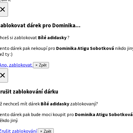
×
ablokovat dárek
pro Dominika…
hceš si zablokovat
Bílé adidasky
?
ento dárek pak nekoupí pro
Dominika Atigu Sobotková
nikdo jin
ež ty :)
no, zablokovat
× Zpět
×
rušit zablokování dárku
ž nechceš mít dárek
Bílé adidasky
zablokovaný?
ento dárek pak bude moci koupit pro
Dominika Atigu Sobotková
ěkdo jiný.
rušit zablokování
× Zpět