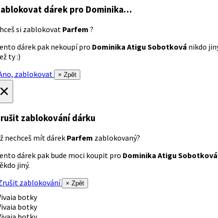
ablokovat dárek
pro Dominika…
hceš si zablokovat
Parfem
?
ento dárek pak nekoupí pro
Dominika Atigu Sobotková
nikdo jin
ež ty :)
no, zablokovat
× Zpět
×
rušit zablokování dárku
ž nechceš mít dárek
Parfem
zablokovaný?
ento dárek pak bude moci koupit pro
Dominika Atigu Sobotková
ěkdo jiný.
rušit zablokování
× Zpět