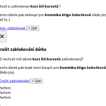
hceš si zablokovat
Kurz šití korzetů
?
ento dárek pak nekoupí pro
Dominika Atigu Sobotková
nikdo jin
ež ty :)
no, zablokovat
× Zpět
×
rušit zablokování dárku
ž nechceš mít dárek
Kurz šití korzetů
zablokovaný?
ento dárek pak bude moci koupit pro
Dominika Atigu Sobotková
ěkdo jiný.
rušit zablokování
× Zpět