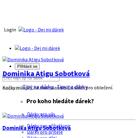
Login
Přihlásit se
Dominika Atigu Sobotková
Tipy na dárky
Tipy na dárky
Kočky milující, ne moc skromná, s vášni pro oblečení.
Pro koho hledáte dárek?
Dárky pro vás
Dárky pro přítelkyni
Dominika Atigu Sobotková
Dárky pro přítele