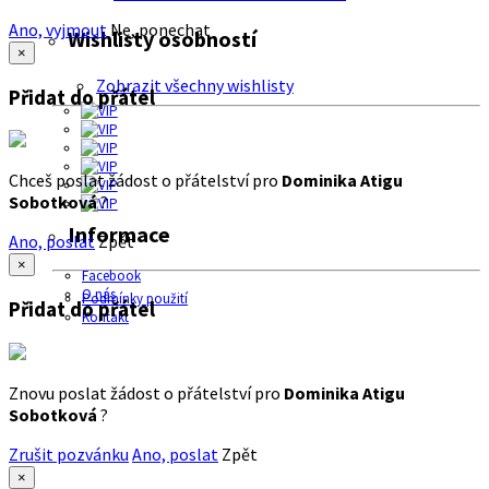
Ano, vyjmout
Ne, ponechat
Wishlisty osobností
×
Zobrazit všechny wishlisty
Přidat do přátel
Chceš poslat žádost o přátelství pro
Dominika Atigu
Sobotková
?
Informace
Ano, poslat
Zpět
×
Facebook
O nás
Podmínky použití
Přidat do přátel
Kontakt
Znovu poslat žádost o přátelství pro
Dominika Atigu
Sobotková
?
Zrušit pozvánku
Ano, poslat
Zpět
×