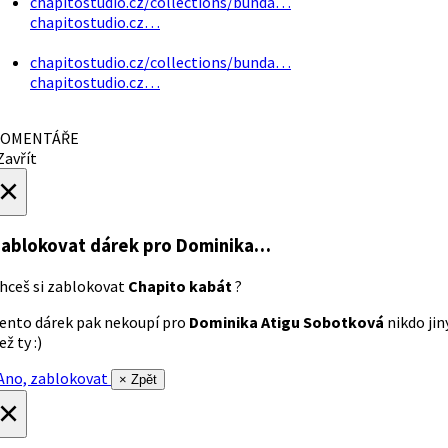
chapitostudio.cz/collections/bunda…
chapitostudio.cz…
chapitostudio.cz/collections/bunda…
chapitostudio.cz…
OMENTÁŘE
avřít
×
ablokovat dárek
pro Dominika…
hceš si zablokovat
Chapito kabát
?
ento dárek pak nekoupí pro
Dominika Atigu Sobotková
nikdo jin
ež ty :)
no, zablokovat
× Zpět
×