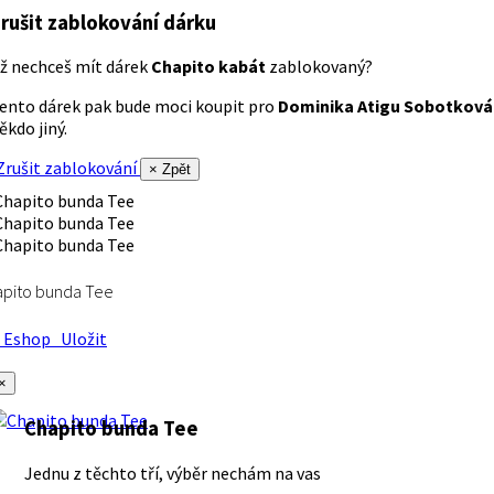
rušit zablokování dárku
ž nechceš mít dárek
Chapito kabát
zablokovaný?
ento dárek pak bude moci koupit pro
Dominika Atigu Sobotková
ěkdo jiný.
rušit zablokování
× Zpět
apito bunda Tee
Eshop
Uložit
×
Chapito bunda Tee
Jednu z těchto tří, výběr nechám na vas