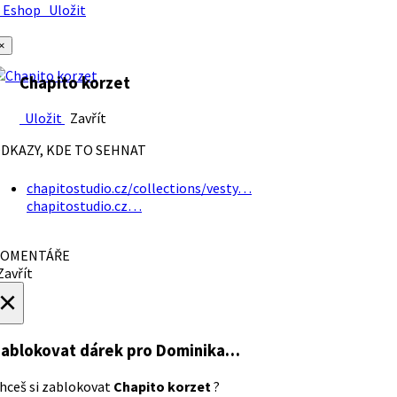
Eshop
Uložit
×
Chapito korzet
Uložit
Zavřít
DKAZY, KDE TO SEHNAT
chapitostudio.cz/collections/vesty…
chapitostudio.cz…
OMENTÁŘE
avřít
×
ablokovat dárek
pro Dominika…
hceš si zablokovat
Chapito korzet
?