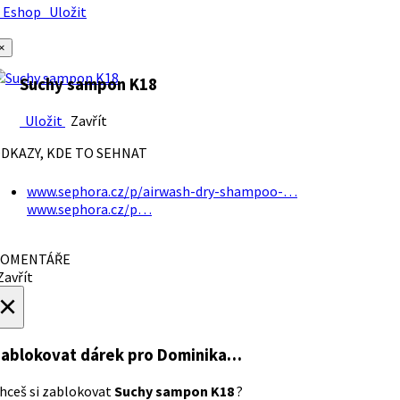
Eshop
Uložit
×
Suchy sampon K18
Uložit
Zavřít
DKAZY, KDE TO SEHNAT
www.sephora.cz/p/airwash-dry-shampoo-…
www.sephora.cz/p…
OMENTÁŘE
avřít
×
ablokovat dárek
pro Dominika…
hceš si zablokovat
Suchy sampon K18
?