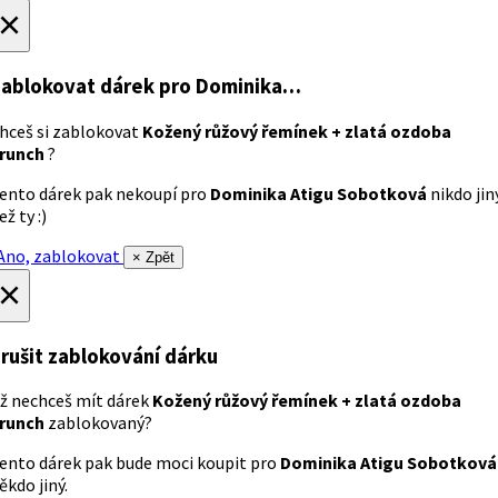
×
ablokovat dárek
pro Dominika…
hceš si zablokovat
Kožený růžový řemínek + zlatá ozdoba
runch
?
ento dárek pak nekoupí pro
Dominika Atigu Sobotková
nikdo jin
ež ty :)
no, zablokovat
× Zpět
×
rušit zablokování dárku
ž nechceš mít dárek
Kožený růžový řemínek + zlatá ozdoba
runch
zablokovaný?
ento dárek pak bude moci koupit pro
Dominika Atigu Sobotková
ěkdo jiný.