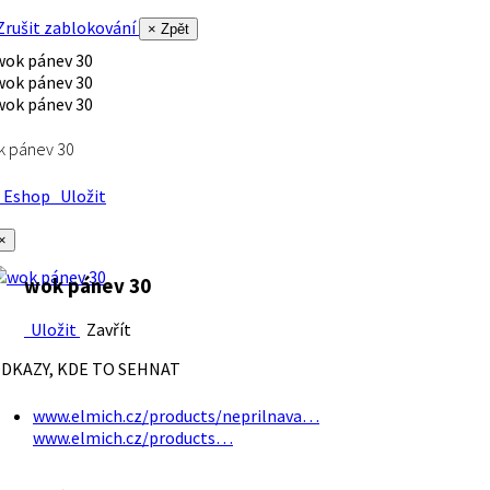
rušit zablokování
× Zpět
k pánev 30
Eshop
Uložit
×
wok pánev 30
Uložit
Zavřít
DKAZY, KDE TO SEHNAT
www.elmich.cz/products/neprilnava…
www.elmich.cz/products…