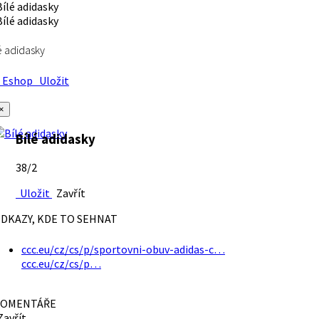
é adidasky
Eshop
Uložit
×
Bílé adidasky
38/2
Uložit
Zavřít
DKAZY, KDE TO SEHNAT
ccc.eu/cz/cs/p/sportovni-obuv-adidas-c…
ccc.eu/cz/cs/p…
OMENTÁŘE
avřít