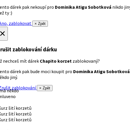
ento dárek pak nekoupí pro
Dominika Atigu Sobotková
nikdo jin
ež ty :)
no, zablokovat
× Zpět
×
rušit zablokování dárku
ž nechceš mít dárek
Chapito korzet
zablokovaný?
ento dárek pak bude moci koupit pro
Dominika Atigu Sobotková
ěkdo jiný.
rušit zablokování
× Zpět
 má někdo
mluveno