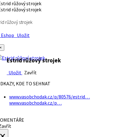
rid růžový strojek
Eshop
Uložit
×
Estrid růžový strojek
Uložit
Zavřít
DKAZY, KDE TO SEHNAT
www.vasobchodak.cz/p/80576/estrid…
www.vasobchodak.cz/p…
OMENTÁŘE
avřít
×