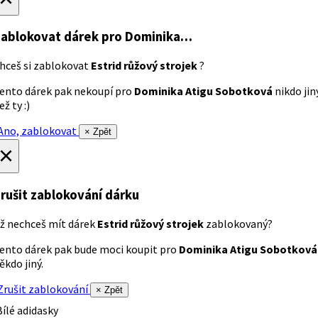
ablokovat dárek
pro Dominika…
hceš si zablokovat
Estrid růžový strojek
?
ento dárek pak nekoupí pro
Dominika Atigu Sobotková
nikdo jin
ež ty :)
no, zablokovat
× Zpět
×
rušit zablokování dárku
ž nechceš mít dárek
Estrid růžový strojek
zablokovaný?
ento dárek pak bude moci koupit pro
Dominika Atigu Sobotková
ěkdo jiný.
rušit zablokování
× Zpět