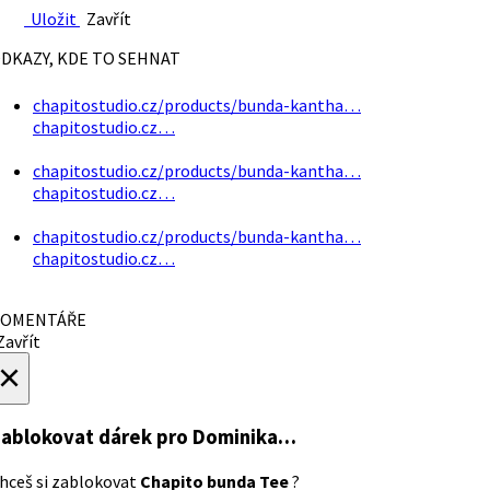
Uložit
Zavřít
DKAZY, KDE TO SEHNAT
chapitostudio.cz/products/bunda-kantha…
chapitostudio.cz…
chapitostudio.cz/products/bunda-kantha…
chapitostudio.cz…
chapitostudio.cz/products/bunda-kantha…
chapitostudio.cz…
OMENTÁŘE
avřít
×
ablokovat dárek
pro Dominika…
hceš si zablokovat
Chapito bunda Tee
?