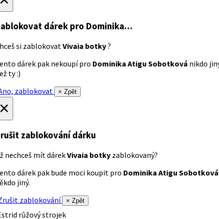
ablokovat dárek
pro Dominika…
hceš si zablokovat
Vivaia botky
?
ento dárek pak nekoupí pro
Dominika Atigu Sobotková
nikdo jin
ež ty :)
no, zablokovat
× Zpět
×
rušit zablokování dárku
ž nechceš mít dárek
Vivaia botky
zablokovaný?
ento dárek pak bude moci koupit pro
Dominika Atigu Sobotková
ěkdo jiný.
rušit zablokování
× Zpět