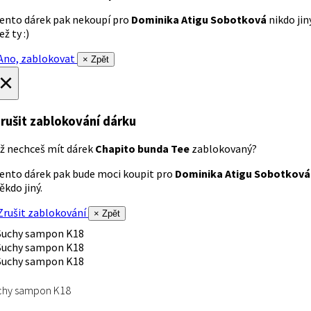
ento dárek pak nekoupí pro
Dominika Atigu Sobotková
nikdo jin
ež ty :)
no, zablokovat
× Zpět
×
rušit zablokování dárku
ž nechceš mít dárek
Chapito bunda Tee
zablokovaný?
ento dárek pak bude moci koupit pro
Dominika Atigu Sobotková
ěkdo jiný.
rušit zablokování
× Zpět
chy sampon K18