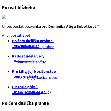
Pozvat blízkého
Chceš poslat pozvánku pro
Dominika Atigu Sobotková
?
Ano, poslat
Zpět
Po čem dušička prahne
Veřejný wishlist
Po čem dušička prahne
Radost udělá vždy
Veřejný wishlist
Radost udělá vždy
Pro Lilly, její kočičenstvo
Jen pro přátele
Pro Lilly, její kočičenstvo
Historie přání
které jsem již dostal(a)
Historie přání
Po čem dušička prahne