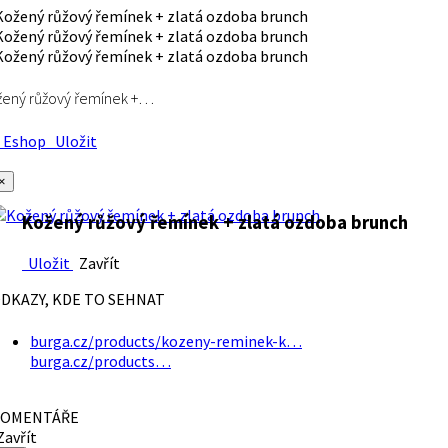
ený růžový řemínek +…
Eshop
Uložit
×
Kožený růžový řemínek + zlatá ozdoba brunch
Uložit
Zavřít
DKAZY, KDE TO SEHNAT
burga.cz/products/kozeny-reminek-k…
burga.cz/products…
OMENTÁŘE
avřít