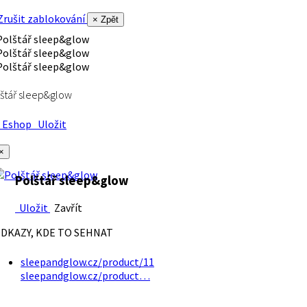
rušit zablokování
× Zpět
štář sleep&glow
Eshop
Uložit
×
Polštář sleep&glow
Uložit
Zavřít
DKAZY, KDE TO SEHNAT
sleepandglow.cz/product/11
sleepandglow.cz/product…