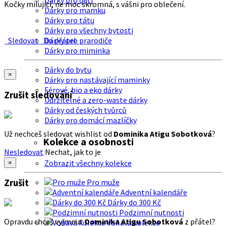
Dárky pro děti
Kočky milující, ne moc skromná, s vášni pro oblečení.
Dárky pro mamku
Dárky pro tátu
Dárky pro všechny bytosti
Sledovat
Do přátel
Dárky pro prarodiče
Dárky pro miminka
Dárky do bytu
×
Dárky pro nastávající maminky
Férové, bio a eko dárky
Zrušit sledování
Udržitelné a zero-waste dárky
Dárky od českých tvůrců
Dárky pro domácí mazlíčky
Už nechceš sledovat wishlist od
Dominika Atigu Sobotková
?
Kolekce a osobnosti
Nesledovat
Nechat, jak to je
Zobrazit všechny kolekce
×
Zrušit
Pro muže
Adventní kalendáře
Dárky do 300 Kč
Podzimní nutnosti
Opravdu chceš vyjmout
Dominika Atigu Sobotková
z přátel?
Voňavá kolekce