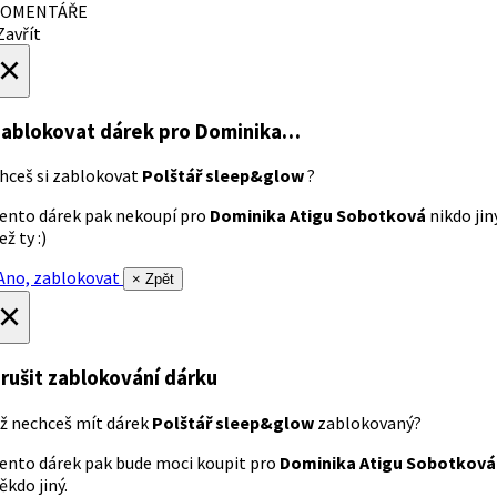
OMENTÁŘE
avřít
×
ablokovat dárek
pro Dominika…
hceš si zablokovat
Polštář sleep&glow
?
ento dárek pak nekoupí pro
Dominika Atigu Sobotková
nikdo jin
ež ty :)
no, zablokovat
× Zpět
×
rušit zablokování dárku
ž nechceš mít dárek
Polštář sleep&glow
zablokovaný?
ento dárek pak bude moci koupit pro
Dominika Atigu Sobotková
ěkdo jiný.