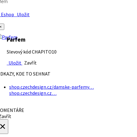
rfem
Eshop
Uložit
×
Parfem
Slevový kód CHAPITO10
Uložit
Zavřít
DKAZY, KDE TO SEHNAT
shop.czechdesign.cz/damske-parfemy…
shop.czechdesign.cz…
OMENTÁŘE
avřít
×