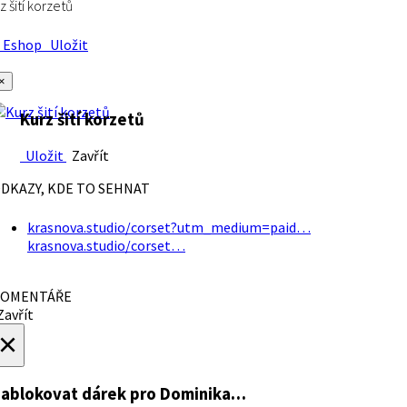
z šití korzetů
Eshop
Uložit
×
Kurz šití korzetů
Uložit
Zavřít
DKAZY, KDE TO SEHNAT
krasnova.studio/corset?utm_medium=paid…
krasnova.studio/corset…
OMENTÁŘE
avřít
×
ablokovat dárek
pro Dominika…