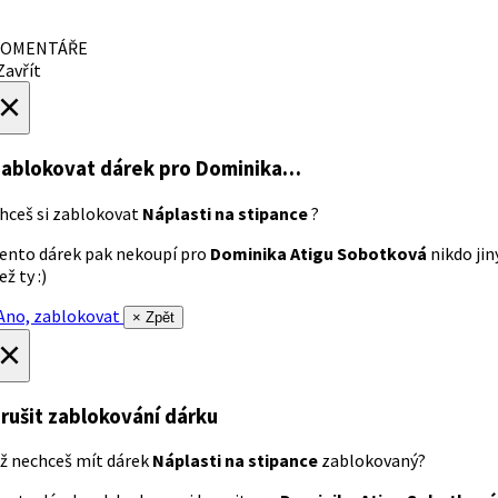
OMENTÁŘE
avřít
×
ablokovat dárek
pro Dominika…
hceš si zablokovat
Náplasti na stipance
?
ento dárek pak nekoupí pro
Dominika Atigu Sobotková
nikdo jin
ež ty :)
no, zablokovat
× Zpět
×
rušit zablokování dárku
ž nechceš mít dárek
Náplasti na stipance
zablokovaný?