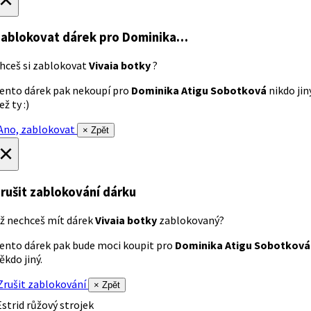
ablokovat dárek
pro Dominika…
hceš si zablokovat
Vivaia botky
?
ento dárek pak nekoupí pro
Dominika Atigu Sobotková
nikdo jin
ež ty :)
no, zablokovat
× Zpět
×
rušit zablokování dárku
ž nechceš mít dárek
Vivaia botky
zablokovaný?
ento dárek pak bude moci koupit pro
Dominika Atigu Sobotková
ěkdo jiný.
rušit zablokování
× Zpět