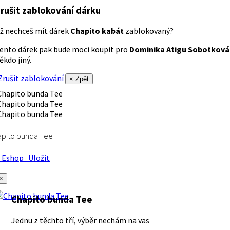
rušit zablokování dárku
ž nechceš mít dárek
Chapito kabát
zablokovaný?
ento dárek pak bude moci koupit pro
Dominika Atigu Sobotková
ěkdo jiný.
rušit zablokování
× Zpět
apito bunda Tee
Eshop
Uložit
×
Chapito bunda Tee
Jednu z těchto tří, výběr nechám na vas