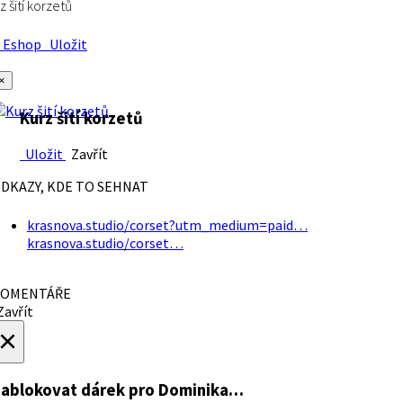
z šití korzetů
Eshop
Uložit
×
Kurz šití korzetů
Uložit
Zavřít
DKAZY, KDE TO SEHNAT
krasnova.studio/corset?utm_medium=paid…
krasnova.studio/corset…
OMENTÁŘE
avřít
×
ablokovat dárek
pro Dominika…