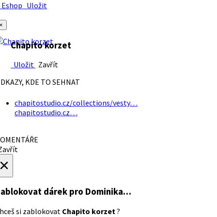
Eshop
Uložit
×
Chapito korzet
Uložit
Zavřít
DKAZY, KDE TO SEHNAT
chapitostudio.cz/collections/vesty…
chapitostudio.cz…
OMENTÁŘE
avřít
×
ablokovat dárek
pro Dominika…
hceš si zablokovat
Chapito korzet
?