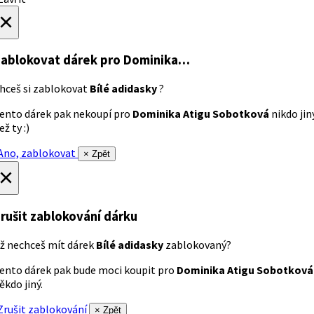
×
ablokovat dárek
pro Dominika…
hceš si zablokovat
Bílé adidasky
?
ento dárek pak nekoupí pro
Dominika Atigu Sobotková
nikdo jin
ež ty :)
no, zablokovat
× Zpět
×
rušit zablokování dárku
ž nechceš mít dárek
Bílé adidasky
zablokovaný?
ento dárek pak bude moci koupit pro
Dominika Atigu Sobotková
ěkdo jiný.
rušit zablokování
× Zpět