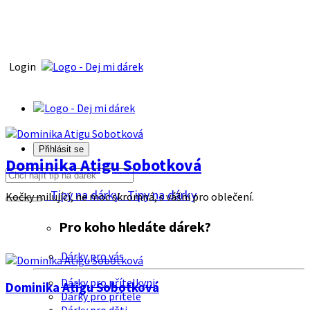
Login
Přihlásit se
Dominika Atigu Sobotková
Tipy na dárky
Tipy na dárky
Kočky milující, ne moc skromná, s vášni pro oblečení.
Pro koho hledáte dárek?
Dárky pro vás
Dárky pro přítelkyni
Dominika Atigu Sobotková
Dárky pro přítele