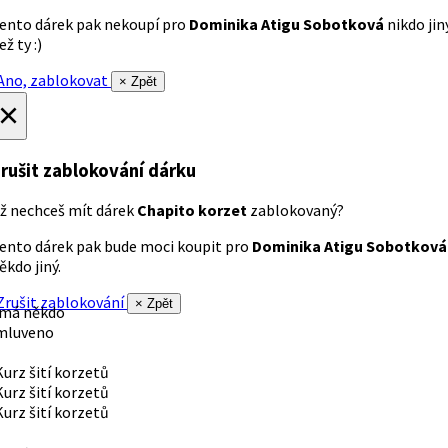
ento dárek pak nekoupí pro
Dominika Atigu Sobotková
nikdo jin
ež ty :)
no, zablokovat
× Zpět
×
rušit zablokování dárku
ž nechceš mít dárek
Chapito korzet
zablokovaný?
ento dárek pak bude moci koupit pro
Dominika Atigu Sobotková
ěkdo jiný.
rušit zablokování
× Zpět
 má někdo
mluveno