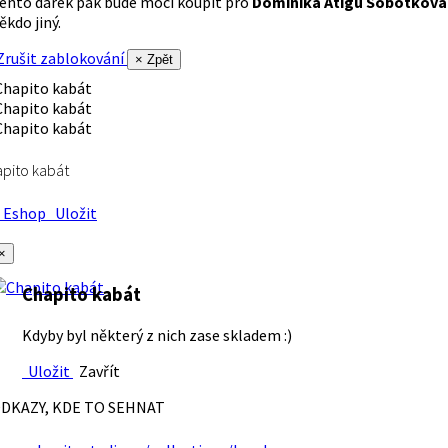
ento dárek pak bude moci koupit pro
Dominika Atigu Sobotková
ěkdo jiný.
rušit zablokování
× Zpět
pito kabát
Eshop
Uložit
×
Chapito kabát
Kdyby byl některý z nich zase skladem :)
Uložit
Zavřít
DKAZY, KDE TO SEHNAT