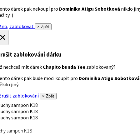
ento dárek pak nekoupí pro
Dominika Atigu Sobotková
nikdo jin
ež ty :)
no, zablokovat
× Zpět
×
rušit zablokování dárku
ž nechceš mít dárek
Chapito bunda Tee
zablokovaný?
ento dárek pak bude moci koupit pro
Dominika Atigu Sobotková
ěkdo jiný.
rušit zablokování
× Zpět
chy sampon K18