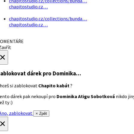
chapitostudio.cz/collections/bunda…
chapitostudio.cz…
chapitostudio.cz/collections/bunda…
chapitostudio.cz…
OMENTÁŘE
avřít
×
ablokovat dárek
pro Dominika…
hceš si zablokovat
Chapito kabát
?
ento dárek pak nekoupí pro
Dominika Atigu Sobotková
nikdo jin
ež ty :)
no, zablokovat
× Zpět
×