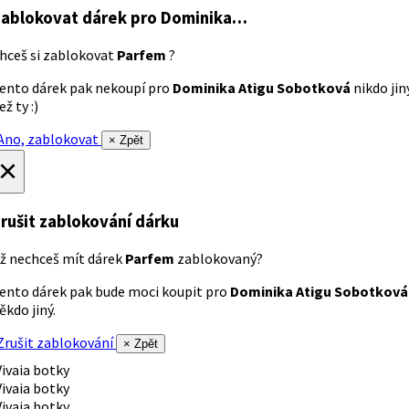
ablokovat dárek
pro Dominika…
hceš si zablokovat
Parfem
?
ento dárek pak nekoupí pro
Dominika Atigu Sobotková
nikdo jin
ež ty :)
no, zablokovat
× Zpět
×
rušit zablokování dárku
ž nechceš mít dárek
Parfem
zablokovaný?
ento dárek pak bude moci koupit pro
Dominika Atigu Sobotková
ěkdo jiný.
rušit zablokování
× Zpět