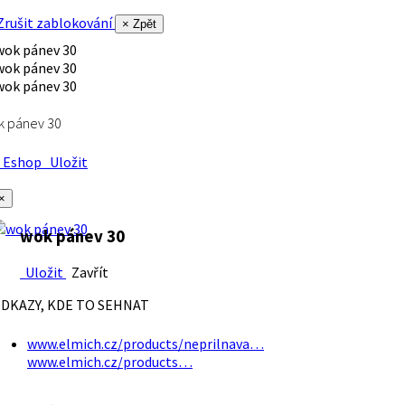
rušit zablokování
× Zpět
k pánev 30
Eshop
Uložit
×
wok pánev 30
Uložit
Zavřít
DKAZY, KDE TO SEHNAT
www.elmich.cz/products/neprilnava…
www.elmich.cz/products…