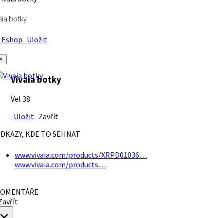
aia botky
Eshop
Uložit
×
Vivaia botky
Vel 38
Uložit
Zavřít
DKAZY, KDE TO SEHNAT
www.vivaia.com/products/XRPD01036…
www.vivaia.com/products…
OMENTÁŘE
avřít
×