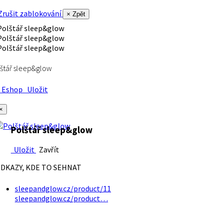
rušit zablokování
× Zpět
štář sleep&glow
Eshop
Uložit
×
Polštář sleep&glow
Uložit
Zavřít
DKAZY, KDE TO SEHNAT
sleepandglow.cz/product/11
sleepandglow.cz/product…