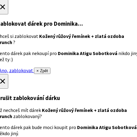
×
ablokovat dárek
pro Dominika…
hceš si zablokovat
Kožený růžový řemínek + zlatá ozdoba
runch
?
ento dárek pak nekoupí pro
Dominika Atigu Sobotková
nikdo jin
ež ty :)
no, zablokovat
× Zpět
×
rušit zablokování dárku
ž nechceš mít dárek
Kožený růžový řemínek + zlatá ozdoba
runch
zablokovaný?
ento dárek pak bude moci koupit pro
Dominika Atigu Sobotková
ěkdo jiný.