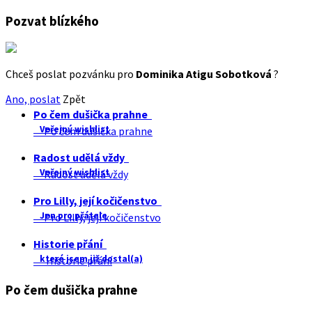
Pozvat blízkého
Chceš poslat pozvánku pro
Dominika Atigu Sobotková
?
Ano, poslat
Zpět
Po čem dušička prahne
Veřejný wishlist
Po čem dušička prahne
Radost udělá vždy
Veřejný wishlist
Radost udělá vždy
Pro Lilly, její kočičenstvo
Jen pro přátele
Pro Lilly, její kočičenstvo
Historie přání
které jsem již dostal(a)
Historie přání
Po čem dušička prahne