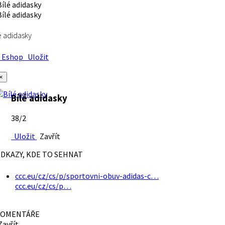
é adidasky
Eshop
Uložit
×
Bílé adidasky
38/2
Uložit
Zavřít
DKAZY, KDE TO SEHNAT
ccc.eu/cz/cs/p/sportovni-obuv-adidas-c…
ccc.eu/cz/cs/p…
OMENTÁŘE
avřít