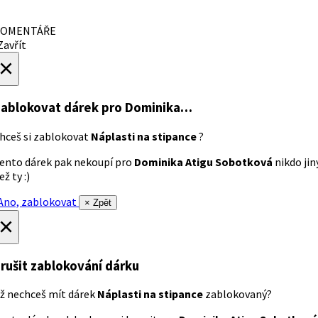
OMENTÁŘE
avřít
×
ablokovat dárek
pro Dominika…
hceš si zablokovat
Náplasti na stipance
?
ento dárek pak nekoupí pro
Dominika Atigu Sobotková
nikdo jin
ež ty :)
no, zablokovat
× Zpět
×
rušit zablokování dárku
ž nechceš mít dárek
Náplasti na stipance
zablokovaný?