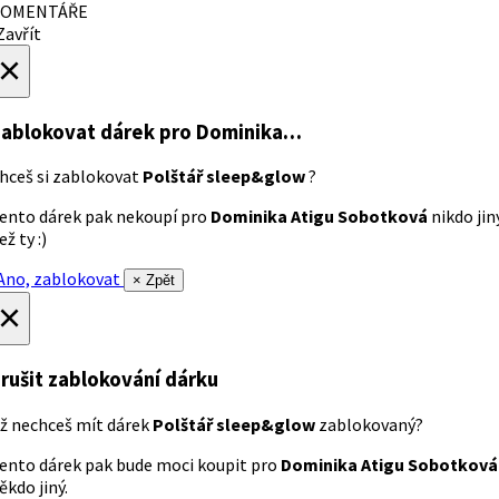
OMENTÁŘE
avřít
×
ablokovat dárek
pro Dominika…
hceš si zablokovat
Polštář sleep&glow
?
ento dárek pak nekoupí pro
Dominika Atigu Sobotková
nikdo jin
ež ty :)
no, zablokovat
× Zpět
×
rušit zablokování dárku
ž nechceš mít dárek
Polštář sleep&glow
zablokovaný?
ento dárek pak bude moci koupit pro
Dominika Atigu Sobotková
ěkdo jiný.