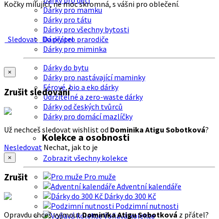
Dárky pro děti
Kočky milující, ne moc skromná, s vášni pro oblečení.
Dárky pro mamku
Dárky pro tátu
Dárky pro všechny bytosti
Sledovat
Do přátel
Dárky pro prarodiče
Dárky pro miminka
Dárky do bytu
×
Dárky pro nastávající maminky
Férové, bio a eko dárky
Zrušit sledování
Udržitelné a zero-waste dárky
Dárky od českých tvůrců
Dárky pro domácí mazlíčky
Už nechceš sledovat wishlist od
Dominika Atigu Sobotková
?
Kolekce a osobnosti
Nesledovat
Nechat, jak to je
Zobrazit všechny kolekce
×
Zrušit
Pro muže
Adventní kalendáře
Dárky do 300 Kč
Podzimní nutnosti
Opravdu chceš vyjmout
Dominika Atigu Sobotková
z přátel?
Voňavá kolekce