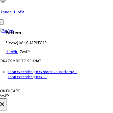
rfem
Eshop
Uložit
×
Parfem
Slevový kód CHAPITO10
Uložit
Zavřít
DKAZY, KDE TO SEHNAT
shop.czechdesign.cz/damske-parfemy…
shop.czechdesign.cz…
OMENTÁŘE
avřít
×