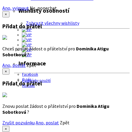
Ano, vyjmout
Ne, ponechat
Wishlisty osobností
×
Zobrazit všechny wishlisty
Přidat do přátel
Chceš poslat žádost o přátelství pro
Dominika Atigu
Sobotková
?
Informace
Ano, poslat
Zpět
×
Facebook
O nás
Podmínky použití
Přidat do přátel
Kontakt
Znovu poslat žádost o přátelství pro
Dominika Atigu
Sobotková
?
Zrušit pozvánku
Ano, poslat
Zpět
×