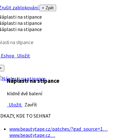
rušit zablokování
× Zpět
lasti na stipance
Eshop
Uložit
×
Náplasti na stipance
klidně dvě balení
Uložit
Zavřít
DKAZY, KDE TO SEHNAT
www.beautytape.cz/patches/?gad_source=1…
www.beautytape.cz…