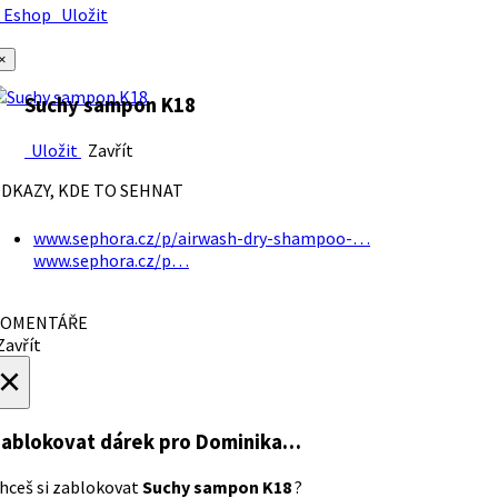
Eshop
Uložit
×
Suchy sampon K18
Uložit
Zavřít
DKAZY, KDE TO SEHNAT
www.sephora.cz/p/airwash-dry-shampoo-…
www.sephora.cz/p…
OMENTÁŘE
avřít
×
ablokovat dárek
pro Dominika…
hceš si zablokovat
Suchy sampon K18
?