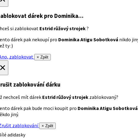
ablokovat dárek
pro Dominika…
hceš si zablokovat
Estrid růžový strojek
?
ento dárek pak nekoupí pro
Dominika Atigu Sobotková
nikdo jin
ež ty :)
no, zablokovat
× Zpět
×
rušit zablokování dárku
ž nechceš mít dárek
Estrid růžový strojek
zablokovaný?
ento dárek pak bude moci koupit pro
Dominika Atigu Sobotková
ěkdo jiný.
rušit zablokování
× Zpět