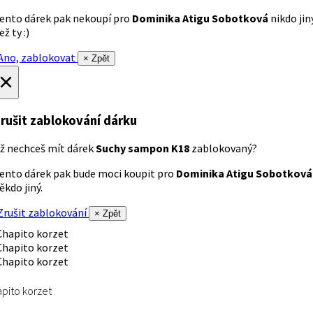
ento dárek pak nekoupí pro
Dominika Atigu Sobotková
nikdo jin
ež ty :)
no, zablokovat
× Zpět
×
rušit zablokování dárku
ž nechceš mít dárek
Suchy sampon K18
zablokovaný?
ento dárek pak bude moci koupit pro
Dominika Atigu Sobotková
ěkdo jiný.
rušit zablokování
× Zpět
pito korzet