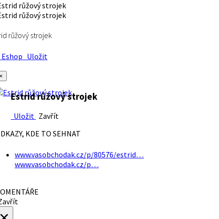
rid růžový strojek
Eshop
Uložit
×
Estrid růžový strojek
Uložit
Zavřít
DKAZY, KDE TO SEHNAT
www.vasobchodak.cz/p/80576/estrid…
www.vasobchodak.cz/p…
OMENTÁŘE
avřít
×