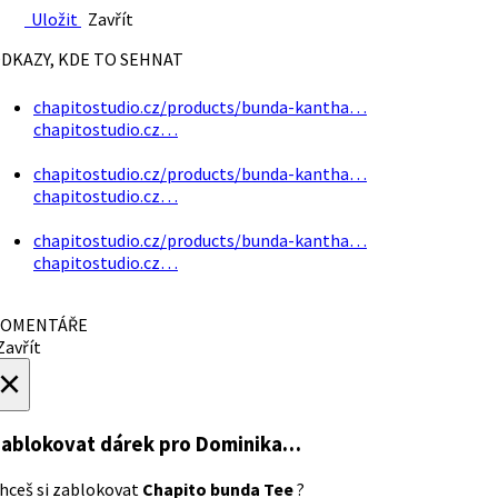
Uložit
Zavřít
DKAZY, KDE TO SEHNAT
chapitostudio.cz/products/bunda-kantha…
chapitostudio.cz…
chapitostudio.cz/products/bunda-kantha…
chapitostudio.cz…
chapitostudio.cz/products/bunda-kantha…
chapitostudio.cz…
OMENTÁŘE
avřít
×
ablokovat dárek
pro Dominika…
hceš si zablokovat
Chapito bunda Tee
?