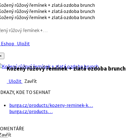
ený růžový řemínek +…
Eshop
Uložit
×
Kožený růžový řemínek + zlatá ozdoba brunch
Uložit
Zavřít
DKAZY, KDE TO SEHNAT
burga.cz/products/kozeny-reminek-k…
burga.cz/products…
OMENTÁŘE
avřít