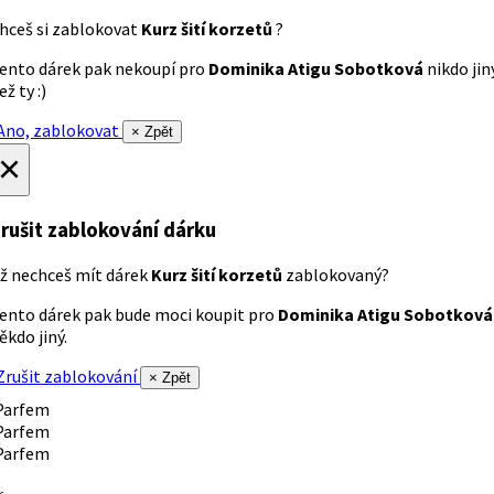
hceš si zablokovat
Kurz šití korzetů
?
ento dárek pak nekoupí pro
Dominika Atigu Sobotková
nikdo jin
ež ty :)
no, zablokovat
× Zpět
×
rušit zablokování dárku
ž nechceš mít dárek
Kurz šití korzetů
zablokovaný?
ento dárek pak bude moci koupit pro
Dominika Atigu Sobotková
ěkdo jiný.
rušit zablokování
× Zpět