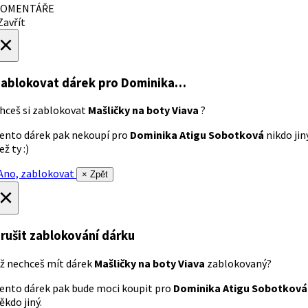
OMENTÁŘE
avřít
×
ablokovat dárek
pro Dominika…
hceš si zablokovat
Mašličky na boty Viava
?
ento dárek pak nekoupí pro
Dominika Atigu Sobotková
nikdo jin
ež ty :)
no, zablokovat
× Zpět
×
rušit zablokování dárku
ž nechceš mít dárek
Mašličky na boty Viava
zablokovaný?
ento dárek pak bude moci koupit pro
Dominika Atigu Sobotková
ěkdo jiný.