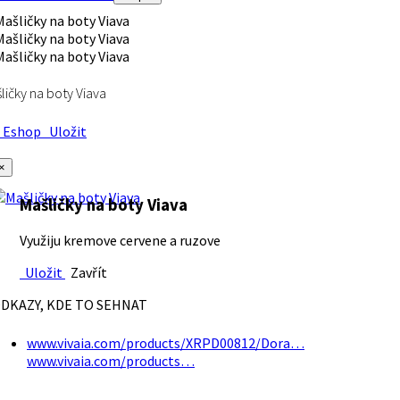
ličky na boty Viava
Eshop
Uložit
×
Mašličky na boty Viava
Využiju kremove cervene a ruzove
Uložit
Zavřít
DKAZY, KDE TO SEHNAT
www.vivaia.com/products/XRPD00812/Dora…
www.vivaia.com/products…