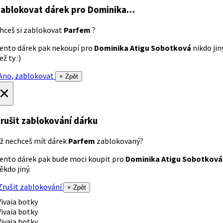
ablokovat dárek
pro Dominika…
hceš si zablokovat
Parfem
?
ento dárek pak nekoupí pro
Dominika Atigu Sobotková
nikdo jin
ež ty :)
no, zablokovat
× Zpět
×
rušit zablokování dárku
ž nechceš mít dárek
Parfem
zablokovaný?
ento dárek pak bude moci koupit pro
Dominika Atigu Sobotková
ěkdo jiný.
rušit zablokování
× Zpět