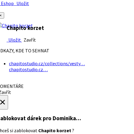
Eshop
Uložit
×
Chapito korzet
Uložit
Zavřít
DKAZY, KDE TO SEHNAT
chapitostudio.cz/collections/vesty…
chapitostudio.cz…
OMENTÁŘE
avřít
×
ablokovat dárek
pro Dominika…
hceš si zablokovat
Chapito korzet
?