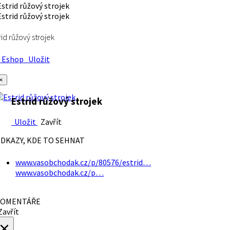
rid růžový strojek
Eshop
Uložit
×
Estrid růžový strojek
Uložit
Zavřít
DKAZY, KDE TO SEHNAT
www.vasobchodak.cz/p/80576/estrid…
www.vasobchodak.cz/p…
OMENTÁŘE
avřít
×