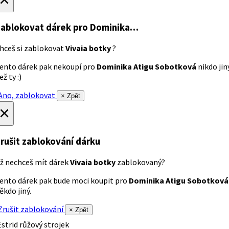
ablokovat dárek
pro Dominika…
hceš si zablokovat
Vivaia botky
?
ento dárek pak nekoupí pro
Dominika Atigu Sobotková
nikdo jin
ež ty :)
no, zablokovat
× Zpět
×
rušit zablokování dárku
ž nechceš mít dárek
Vivaia botky
zablokovaný?
ento dárek pak bude moci koupit pro
Dominika Atigu Sobotková
ěkdo jiný.
rušit zablokování
× Zpět