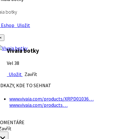
aia botky
Eshop
Uložit
×
Vivaia botky
Vel 38
Uložit
Zavřít
DKAZY, KDE TO SEHNAT
www.vivaia.com/products/XRPD01036…
www.vivaia.com/products…
OMENTÁŘE
avřít
×