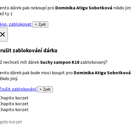
ento dárek pak nekoupí pro
Dominika Atigu Sobotková
nikdo jin
ež ty :)
no, zablokovat
× Zpět
×
rušit zablokování dárku
ž nechceš mít dárek
Suchy sampon K18
zablokovaný?
ento dárek pak bude moci koupit pro
Dominika Atigu Sobotková
ěkdo jiný.
rušit zablokování
× Zpět
pito korzet