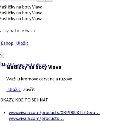
ličky na boty Viava
Eshop
Uložit
×
Mašličky na boty Viava
Využiju kremove cervene a ruzove
Uložit
Zavřít
DKAZY, KDE TO SEHNAT
www.vivaia.com/products/XRPD00812/Dora…
www.vivaia.com/products…