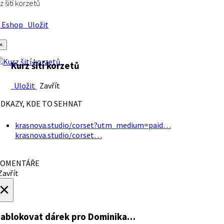
z šití korzetů
Eshop
Uložit
×
Kurz šití korzetů
Uložit
Zavřít
DKAZY, KDE TO SEHNAT
krasnova.studio/corset?utm_medium=paid…
krasnova.studio/corset…
OMENTÁŘE
avřít
×
ablokovat dárek
pro Dominika…