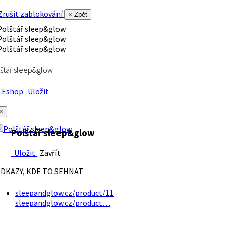
rušit zablokování
× Zpět
štář sleep&glow
Eshop
Uložit
×
Polštář sleep&glow
Uložit
Zavřít
DKAZY, KDE TO SEHNAT
sleepandglow.cz/product/11
sleepandglow.cz/product…