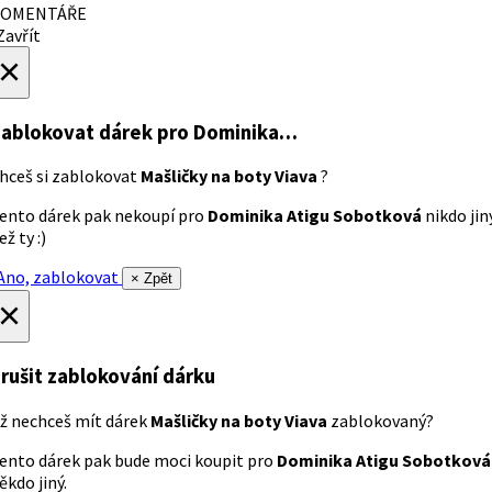
OMENTÁŘE
avřít
×
ablokovat dárek
pro Dominika…
hceš si zablokovat
Mašličky na boty Viava
?
ento dárek pak nekoupí pro
Dominika Atigu Sobotková
nikdo jin
ež ty :)
no, zablokovat
× Zpět
×
rušit zablokování dárku
ž nechceš mít dárek
Mašličky na boty Viava
zablokovaný?
ento dárek pak bude moci koupit pro
Dominika Atigu Sobotková
ěkdo jiný.