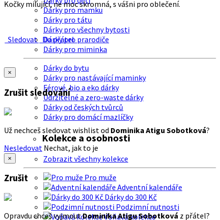
Dárky pro děti
Kočky milující, ne moc skromná, s vášni pro oblečení.
Dárky pro mamku
Dárky pro tátu
Dárky pro všechny bytosti
Sledovat
Do přátel
Dárky pro prarodiče
Dárky pro miminka
Dárky do bytu
×
Dárky pro nastávající maminky
Férové, bio a eko dárky
Zrušit sledování
Udržitelné a zero-waste dárky
Dárky od českých tvůrců
Dárky pro domácí mazlíčky
Už nechceš sledovat wishlist od
Dominika Atigu Sobotková
?
Kolekce a osobnosti
Nesledovat
Nechat, jak to je
Zobrazit všechny kolekce
×
Zrušit
Pro muže
Adventní kalendáře
Dárky do 300 Kč
Podzimní nutnosti
Opravdu chceš vyjmout
Dominika Atigu Sobotková
z přátel?
Voňavá kolekce