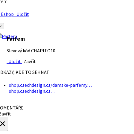
rfem
Eshop
Uložit
×
Parfem
Slevový kód CHAPITO10
Uložit
Zavřít
DKAZY, KDE TO SEHNAT
shop.czechdesign.cz/damske-parfemy…
shop.czechdesign.cz…
OMENTÁŘE
avřít
×