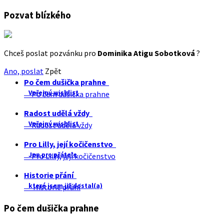
Pozvat blízkého
Chceš poslat pozvánku pro
Dominika Atigu Sobotková
?
Ano, poslat
Zpět
Po čem dušička prahne
Veřejný wishlist
Po čem dušička prahne
Radost udělá vždy
Veřejný wishlist
Radost udělá vždy
Pro Lilly, její kočičenstvo
Jen pro přátele
Pro Lilly, její kočičenstvo
Historie přání
které jsem již dostal(a)
Historie přání
Po čem dušička prahne