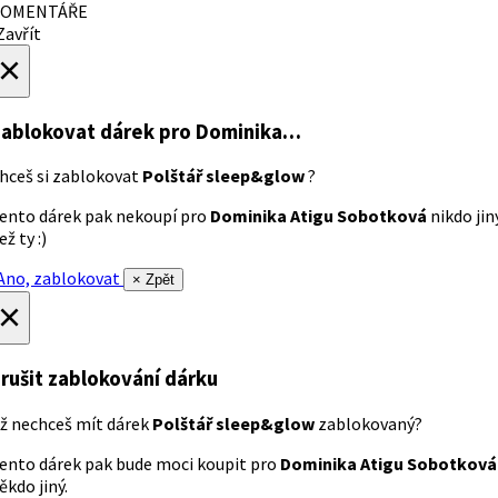
OMENTÁŘE
avřít
×
ablokovat dárek
pro Dominika…
hceš si zablokovat
Polštář sleep&glow
?
ento dárek pak nekoupí pro
Dominika Atigu Sobotková
nikdo jin
ež ty :)
no, zablokovat
× Zpět
×
rušit zablokování dárku
ž nechceš mít dárek
Polštář sleep&glow
zablokovaný?
ento dárek pak bude moci koupit pro
Dominika Atigu Sobotková
ěkdo jiný.