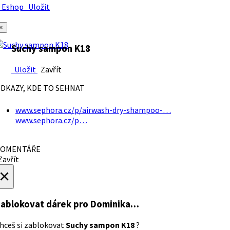
Eshop
Uložit
×
Suchy sampon K18
Uložit
Zavřít
DKAZY, KDE TO SEHNAT
www.sephora.cz/p/airwash-dry-shampoo-…
www.sephora.cz/p…
OMENTÁŘE
avřít
×
ablokovat dárek
pro Dominika…
hceš si zablokovat
Suchy sampon K18
?