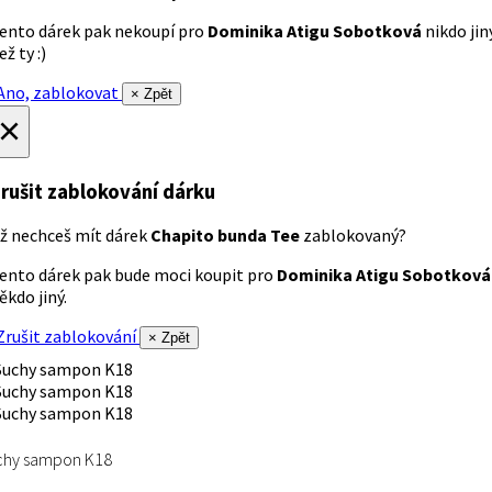
ento dárek pak nekoupí pro
Dominika Atigu Sobotková
nikdo jin
ež ty :)
no, zablokovat
× Zpět
×
rušit zablokování dárku
ž nechceš mít dárek
Chapito bunda Tee
zablokovaný?
ento dárek pak bude moci koupit pro
Dominika Atigu Sobotková
ěkdo jiný.
rušit zablokování
× Zpět
chy sampon K18