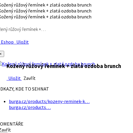
ený růžový řemínek +…
Eshop
Uložit
×
Kožený růžový řemínek + zlatá ozdoba brunch
Uložit
Zavřít
DKAZY, KDE TO SEHNAT
burga.cz/products/kozeny-reminek-k…
burga.cz/products…
OMENTÁŘE
avřít