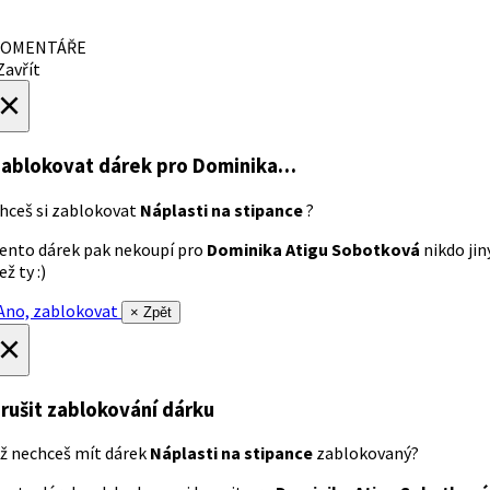
OMENTÁŘE
avřít
×
ablokovat dárek
pro Dominika…
hceš si zablokovat
Náplasti na stipance
?
ento dárek pak nekoupí pro
Dominika Atigu Sobotková
nikdo jin
ež ty :)
no, zablokovat
× Zpět
×
rušit zablokování dárku
ž nechceš mít dárek
Náplasti na stipance
zablokovaný?