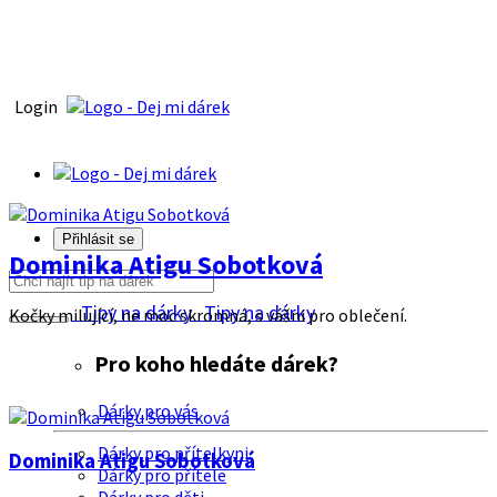
Login
Přihlásit se
Dominika Atigu Sobotková
Tipy na dárky
Tipy na dárky
Kočky milující, ne moc skromná, s vášni pro oblečení.
Pro koho hledáte dárek?
Dárky pro vás
Dárky pro přítelkyni
Dominika Atigu Sobotková
Dárky pro přítele