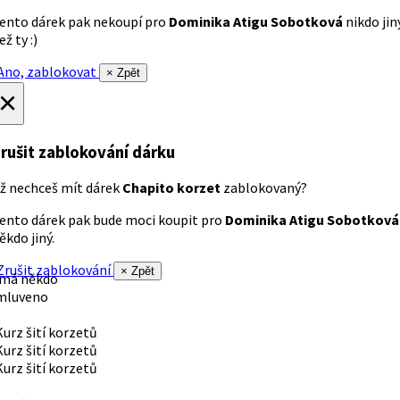
ento dárek pak nekoupí pro
Dominika Atigu Sobotková
nikdo jin
ež ty :)
no, zablokovat
× Zpět
×
rušit zablokování dárku
ž nechceš mít dárek
Chapito korzet
zablokovaný?
ento dárek pak bude moci koupit pro
Dominika Atigu Sobotková
ěkdo jiný.
rušit zablokování
× Zpět
 má někdo
mluveno