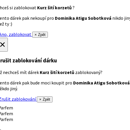
hceš si zablokovat
Kurz šití korzetů
?
ento dárek pak nekoupí pro
Dominika Atigu Sobotková
nikdo jin
ež ty :)
no, zablokovat
× Zpět
×
rušit zablokování dárku
ž nechceš mít dárek
Kurz šití korzetů
zablokovaný?
ento dárek pak bude moci koupit pro
Dominika Atigu Sobotková
ěkdo jiný.
rušit zablokování
× Zpět