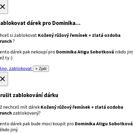
×
ablokovat dárek
pro Dominika…
hceš si zablokovat
Kožený růžový řemínek + zlatá ozdoba
runch
?
ento dárek pak nekoupí pro
Dominika Atigu Sobotková
nikdo jin
ež ty :)
no, zablokovat
× Zpět
×
rušit zablokování dárku
ž nechceš mít dárek
Kožený růžový řemínek + zlatá ozdoba
runch
zablokovaný?
ento dárek pak bude moci koupit pro
Dominika Atigu Sobotková
ěkdo jiný.