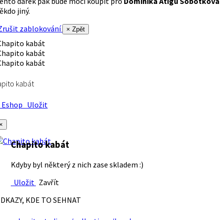
ento dárek pak bude moci koupit pro
Dominika Atigu Sobotková
ěkdo jiný.
rušit zablokování
× Zpět
pito kabát
Eshop
Uložit
×
Chapito kabát
Kdyby byl některý z nich zase skladem :)
Uložit
Zavřít
DKAZY, KDE TO SEHNAT