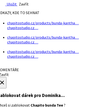
Uložit
Zavřít
DKAZY, KDE TO SEHNAT
chapitostudio.cz/products/bunda-kantha…
chapitostudio.cz…
chapitostudio.cz/products/bunda-kantha…
chapitostudio.cz…
chapitostudio.cz/products/bunda-kantha…
chapitostudio.cz…
OMENTÁŘE
avřít
×
ablokovat dárek
pro Dominika…
hceš si zablokovat
Chapito bunda Tee
?