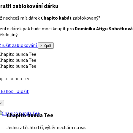
rušit zablokování dárku
ž nechceš mít dárek
Chapito kabát
zablokovaný?
ento dárek pak bude moci koupit pro
Dominika Atigu Sobotková
ěkdo jiný.
rušit zablokování
× Zpět
apito bunda Tee
Eshop
Uložit
×
Chapito bunda Tee
Jednu z těchto tří, výběr nechám na vas