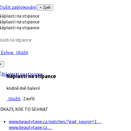
rušit zablokování
× Zpět
lasti na stipance
Eshop
Uložit
×
Náplasti na stipance
klidně dvě balení
Uložit
Zavřít
DKAZY, KDE TO SEHNAT
www.beautytape.cz/patches/?gad_source=1…
www.beautytape.cz…