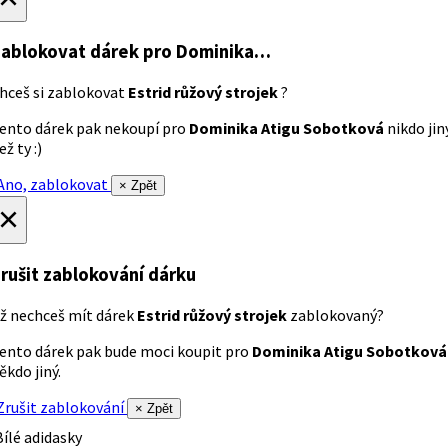
ablokovat dárek
pro Dominika…
hceš si zablokovat
Estrid růžový strojek
?
ento dárek pak nekoupí pro
Dominika Atigu Sobotková
nikdo jin
ež ty :)
no, zablokovat
× Zpět
×
rušit zablokování dárku
ž nechceš mít dárek
Estrid růžový strojek
zablokovaný?
ento dárek pak bude moci koupit pro
Dominika Atigu Sobotková
ěkdo jiný.
rušit zablokování
× Zpět