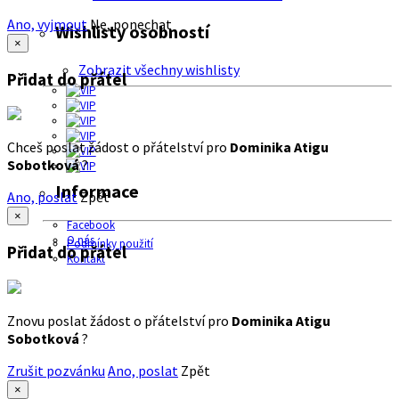
Ano, vyjmout
Ne, ponechat
Wishlisty osobností
×
Zobrazit všechny wishlisty
Přidat do přátel
Chceš poslat žádost o přátelství pro
Dominika Atigu
Sobotková
?
Informace
Ano, poslat
Zpět
×
Facebook
O nás
Podmínky použití
Přidat do přátel
Kontakt
Znovu poslat žádost o přátelství pro
Dominika Atigu
Sobotková
?
Zrušit pozvánku
Ano, poslat
Zpět
×