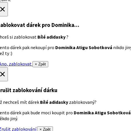
×
ablokovat dárek
pro Dominika…
hceš si zablokovat
Bílé adidasky
?
ento dárek pak nekoupí pro
Dominika Atigu Sobotková
nikdo jin
ež ty :)
no, zablokovat
× Zpět
×
rušit zablokování dárku
ž nechceš mít dárek
Bílé adidasky
zablokovaný?
ento dárek pak bude moci koupit pro
Dominika Atigu Sobotková
ěkdo jiný.
rušit zablokování
× Zpět