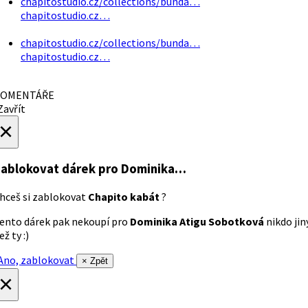
chapitostudio.cz/collections/bunda…
chapitostudio.cz…
chapitostudio.cz/collections/bunda…
chapitostudio.cz…
OMENTÁŘE
avřít
×
ablokovat dárek
pro Dominika…
hceš si zablokovat
Chapito kabát
?
ento dárek pak nekoupí pro
Dominika Atigu Sobotková
nikdo jin
ež ty :)
no, zablokovat
× Zpět
×