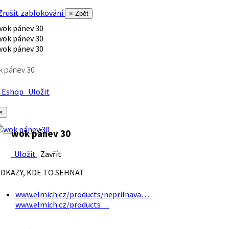
rušit zablokování
× Zpět
k pánev 30
Eshop
Uložit
×
wok pánev 30
Uložit
Zavřít
DKAZY, KDE TO SEHNAT
www.elmich.cz/products/neprilnava…
www.elmich.cz/products…