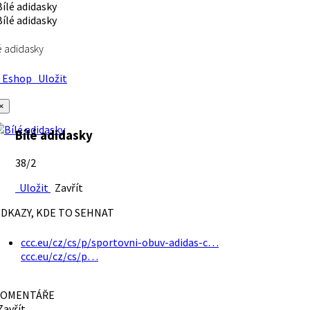
é adidasky
Eshop
Uložit
×
Bílé adidasky
38/2
Uložit
Zavřít
DKAZY, KDE TO SEHNAT
ccc.eu/cz/cs/p/sportovni-obuv-adidas-c…
ccc.eu/cz/cs/p…
OMENTÁŘE
avřít