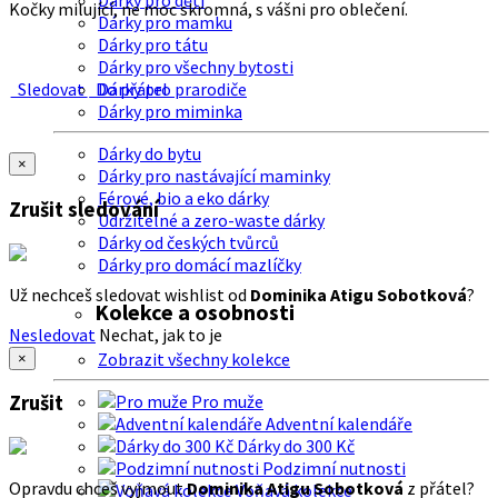
Dárky pro děti
Kočky milující, ne moc skromná, s vášni pro oblečení.
Dárky pro mamku
Dárky pro tátu
Dárky pro všechny bytosti
Sledovat
Do přátel
Dárky pro prarodiče
Dárky pro miminka
Dárky do bytu
×
Dárky pro nastávající maminky
Férové, bio a eko dárky
Zrušit sledování
Udržitelné a zero-waste dárky
Dárky od českých tvůrců
Dárky pro domácí mazlíčky
Už nechceš sledovat wishlist od
Dominika Atigu Sobotková
?
Kolekce a osobnosti
Nesledovat
Nechat, jak to je
Zobrazit všechny kolekce
×
Zrušit
Pro muže
Adventní kalendáře
Dárky do 300 Kč
Podzimní nutnosti
Opravdu chceš vyjmout
Dominika Atigu Sobotková
z přátel?
Voňavá kolekce