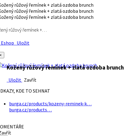
ený růžový řemínek +…
Eshop
Uložit
×
Kožený růžový řemínek + zlatá ozdoba brunch
Uložit
Zavřít
DKAZY, KDE TO SEHNAT
burga.cz/products/kozeny-reminek-k…
burga.cz/products…
OMENTÁŘE
avřít