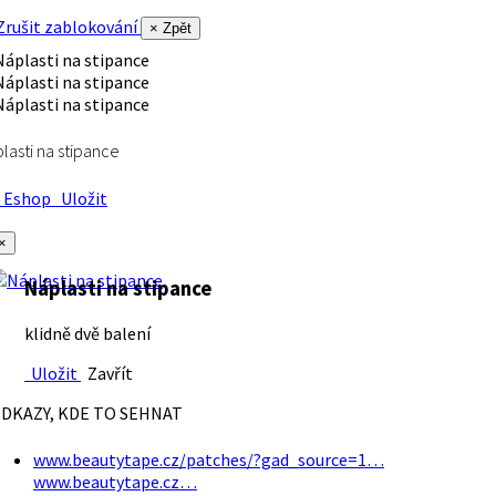
rušit zablokování
× Zpět
lasti na stipance
Eshop
Uložit
×
Náplasti na stipance
klidně dvě balení
Uložit
Zavřít
DKAZY, KDE TO SEHNAT
www.beautytape.cz/patches/?gad_source=1…
www.beautytape.cz…