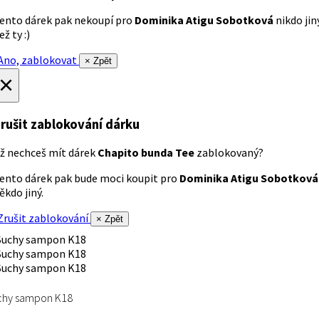
ento dárek pak nekoupí pro
Dominika Atigu Sobotková
nikdo jin
ež ty :)
no, zablokovat
× Zpět
×
rušit zablokování dárku
ž nechceš mít dárek
Chapito bunda Tee
zablokovaný?
ento dárek pak bude moci koupit pro
Dominika Atigu Sobotková
ěkdo jiný.
rušit zablokování
× Zpět
chy sampon K18