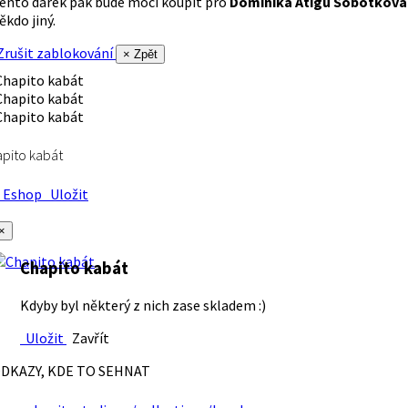
ento dárek pak bude moci koupit pro
Dominika Atigu Sobotková
ěkdo jiný.
rušit zablokování
× Zpět
pito kabát
Eshop
Uložit
×
Chapito kabát
Kdyby byl některý z nich zase skladem :)
Uložit
Zavřít
DKAZY, KDE TO SEHNAT