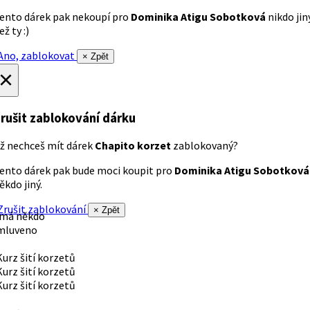
ento dárek pak nekoupí pro
Dominika Atigu Sobotková
nikdo jin
ež ty :)
no, zablokovat
× Zpět
×
rušit zablokování dárku
ž nechceš mít dárek
Chapito korzet
zablokovaný?
ento dárek pak bude moci koupit pro
Dominika Atigu Sobotková
ěkdo jiný.
rušit zablokování
× Zpět
 má někdo
mluveno