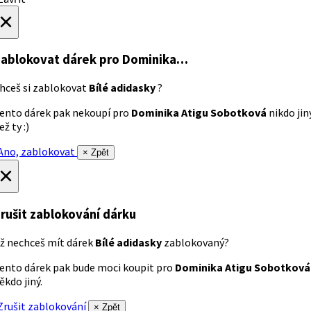
×
ablokovat dárek
pro Dominika…
hceš si zablokovat
Bílé adidasky
?
ento dárek pak nekoupí pro
Dominika Atigu Sobotková
nikdo jin
ež ty :)
no, zablokovat
× Zpět
×
rušit zablokování dárku
ž nechceš mít dárek
Bílé adidasky
zablokovaný?
ento dárek pak bude moci koupit pro
Dominika Atigu Sobotková
ěkdo jiný.
rušit zablokování
× Zpět