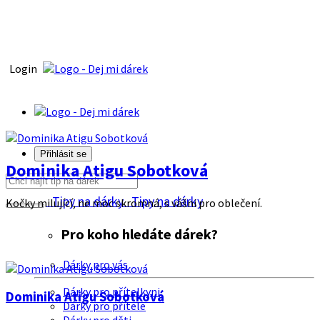
Login
Přihlásit se
Dominika Atigu Sobotková
Tipy na dárky
Tipy na dárky
Kočky milující, ne moc skromná, s vášni pro oblečení.
Pro koho hledáte dárek?
Dárky pro vás
Dárky pro přítelkyni
Dominika Atigu Sobotková
Dárky pro přítele