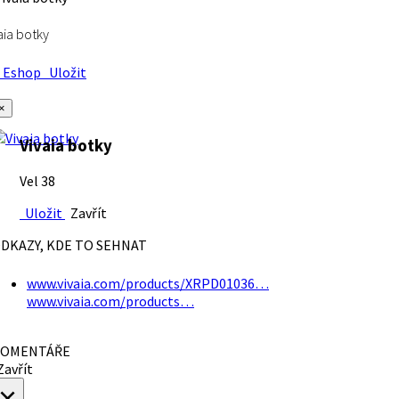
aia botky
Eshop
Uložit
×
Vivaia botky
Vel 38
Uložit
Zavřít
DKAZY, KDE TO SEHNAT
www.vivaia.com/products/XRPD01036…
www.vivaia.com/products…
OMENTÁŘE
avřít
×