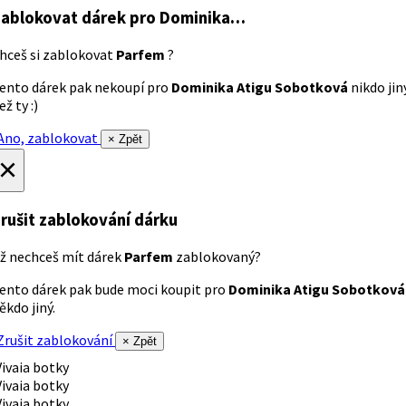
ablokovat dárek
pro Dominika…
hceš si zablokovat
Parfem
?
ento dárek pak nekoupí pro
Dominika Atigu Sobotková
nikdo jin
ež ty :)
no, zablokovat
× Zpět
×
rušit zablokování dárku
ž nechceš mít dárek
Parfem
zablokovaný?
ento dárek pak bude moci koupit pro
Dominika Atigu Sobotková
ěkdo jiný.
rušit zablokování
× Zpět