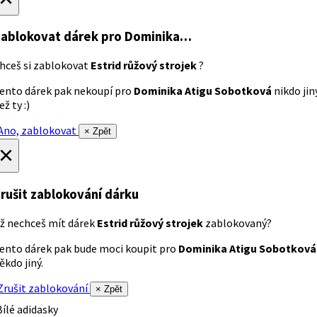
ablokovat dárek
pro Dominika…
hceš si zablokovat
Estrid růžový strojek
?
ento dárek pak nekoupí pro
Dominika Atigu Sobotková
nikdo jin
ež ty :)
no, zablokovat
× Zpět
×
rušit zablokování dárku
ž nechceš mít dárek
Estrid růžový strojek
zablokovaný?
ento dárek pak bude moci koupit pro
Dominika Atigu Sobotková
ěkdo jiný.
rušit zablokování
× Zpět