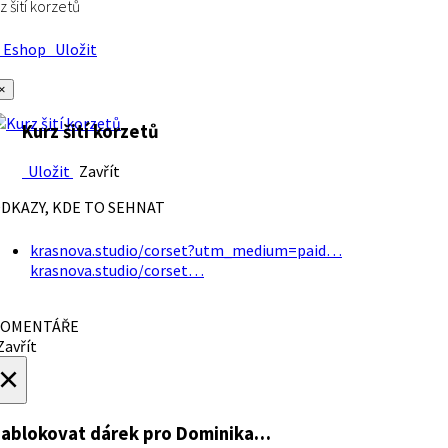
z šití korzetů
Eshop
Uložit
×
Kurz šití korzetů
Uložit
Zavřít
DKAZY, KDE TO SEHNAT
krasnova.studio/corset?utm_medium=paid…
krasnova.studio/corset…
OMENTÁŘE
avřít
×
ablokovat dárek
pro Dominika…