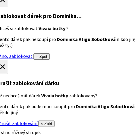
ablokovat dárek
pro Dominika…
hceš si zablokovat
Vivaia botky
?
ento dárek pak nekoupí pro
Dominika Atigu Sobotková
nikdo jin
ež ty :)
no, zablokovat
× Zpět
×
rušit zablokování dárku
ž nechceš mít dárek
Vivaia botky
zablokovaný?
ento dárek pak bude moci koupit pro
Dominika Atigu Sobotková
ěkdo jiný.
rušit zablokování
× Zpět