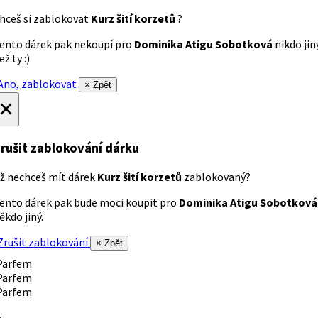
hceš si zablokovat
Kurz šití korzetů
?
ento dárek pak nekoupí pro
Dominika Atigu Sobotková
nikdo jin
ež ty :)
no, zablokovat
× Zpět
×
rušit zablokování dárku
ž nechceš mít dárek
Kurz šití korzetů
zablokovaný?
ento dárek pak bude moci koupit pro
Dominika Atigu Sobotková
ěkdo jiný.
rušit zablokování
× Zpět