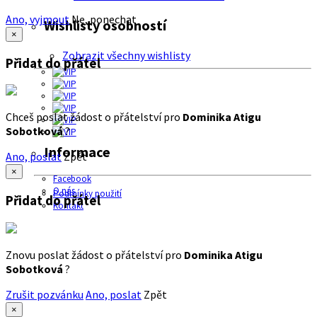
Ano, vyjmout
Ne, ponechat
Wishlisty osobností
×
Zobrazit všechny wishlisty
Přidat do přátel
Chceš poslat žádost o přátelství pro
Dominika Atigu
Sobotková
?
Informace
Ano, poslat
Zpět
×
Facebook
O nás
Podmínky použití
Přidat do přátel
Kontakt
Znovu poslat žádost o přátelství pro
Dominika Atigu
Sobotková
?
Zrušit pozvánku
Ano, poslat
Zpět
×