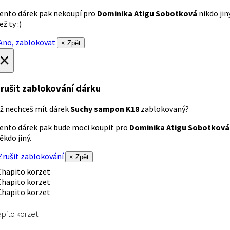
ento dárek pak nekoupí pro
Dominika Atigu Sobotková
nikdo jin
ež ty :)
no, zablokovat
× Zpět
×
rušit zablokování dárku
ž nechceš mít dárek
Suchy sampon K18
zablokovaný?
ento dárek pak bude moci koupit pro
Dominika Atigu Sobotková
ěkdo jiný.
rušit zablokování
× Zpět
pito korzet