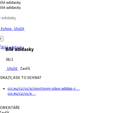
é adidasky
Eshop
Uložit
×
Bílé adidasky
38/2
Uložit
Zavřít
DKAZY, KDE TO SEHNAT
ccc.eu/cz/cs/p/sportovni-obuv-adidas-c…
ccc.eu/cz/cs/p…
OMENTÁŘE
avřít