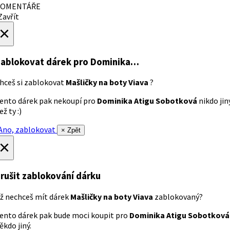
OMENTÁŘE
avřít
×
ablokovat dárek
pro Dominika…
hceš si zablokovat
Mašličky na boty Viava
?
ento dárek pak nekoupí pro
Dominika Atigu Sobotková
nikdo jin
ež ty :)
no, zablokovat
× Zpět
×
rušit zablokování dárku
ž nechceš mít dárek
Mašličky na boty Viava
zablokovaný?
ento dárek pak bude moci koupit pro
Dominika Atigu Sobotková
ěkdo jiný.