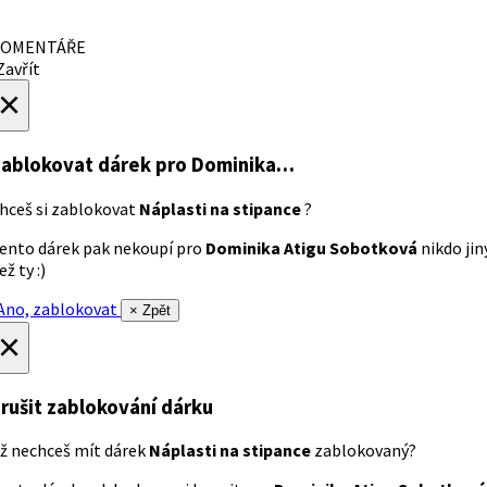
OMENTÁŘE
avřít
×
ablokovat dárek
pro Dominika…
hceš si zablokovat
Náplasti na stipance
?
ento dárek pak nekoupí pro
Dominika Atigu Sobotková
nikdo jin
ež ty :)
no, zablokovat
× Zpět
×
rušit zablokování dárku
ž nechceš mít dárek
Náplasti na stipance
zablokovaný?