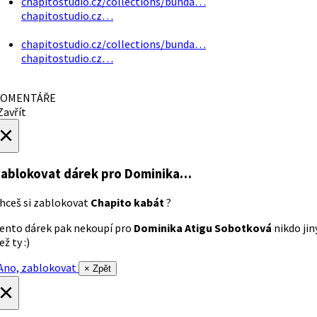
chapitostudio.cz/collections/bunda…
chapitostudio.cz…
chapitostudio.cz/collections/bunda…
chapitostudio.cz…
OMENTÁŘE
avřít
×
ablokovat dárek
pro Dominika…
hceš si zablokovat
Chapito kabát
?
ento dárek pak nekoupí pro
Dominika Atigu Sobotková
nikdo jin
ež ty :)
no, zablokovat
× Zpět
×