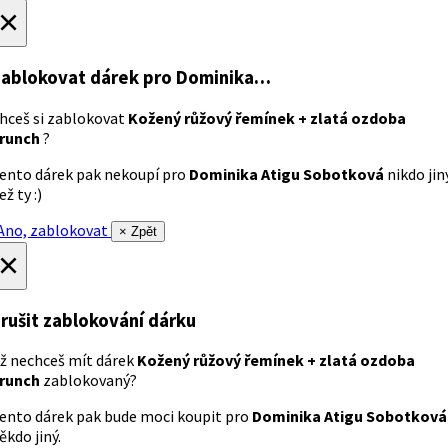
×
ablokovat dárek
pro Dominika…
hceš si zablokovat
Kožený růžový řemínek + zlatá ozdoba
runch
?
ento dárek pak nekoupí pro
Dominika Atigu Sobotková
nikdo jin
ež ty :)
no, zablokovat
× Zpět
×
rušit zablokování dárku
ž nechceš mít dárek
Kožený růžový řemínek + zlatá ozdoba
runch
zablokovaný?
ento dárek pak bude moci koupit pro
Dominika Atigu Sobotková
ěkdo jiný.