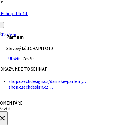
rfem
Eshop
Uložit
×
Parfem
Slevový kód CHAPITO10
Uložit
Zavřít
DKAZY, KDE TO SEHNAT
shop.czechdesign.cz/damske-parfemy…
shop.czechdesign.cz…
OMENTÁŘE
avřít
×