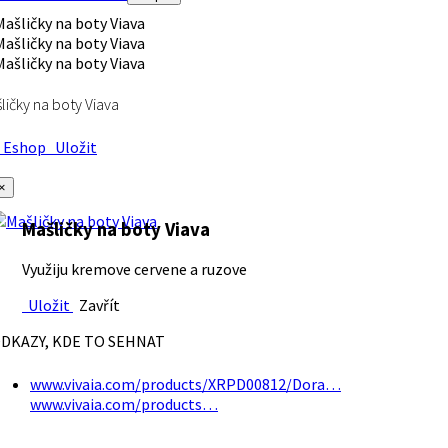
ličky na boty Viava
Eshop
Uložit
×
Mašličky na boty Viava
Využiju kremove cervene a ruzove
Uložit
Zavřít
DKAZY, KDE TO SEHNAT
www.vivaia.com/products/XRPD00812/Dora…
www.vivaia.com/products…