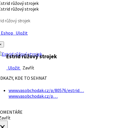
rid růžový strojek
Eshop
Uložit
×
Estrid růžový strojek
Uložit
Zavřít
DKAZY, KDE TO SEHNAT
www.vasobchodak.cz/p/80576/estrid…
www.vasobchodak.cz/p…
OMENTÁŘE
avřít
×