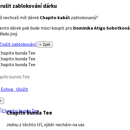
rušit zablokování dárku
ž nechceš mít dárek
Chapito kabát
zablokovaný?
ento dárek pak bude moci koupit pro
Dominika Atigu Sobotková
ěkdo jiný.
rušit zablokování
× Zpět
apito bunda Tee
Eshop
Uložit
×
Chapito bunda Tee
Jednu z těchto tří, výběr nechám na vas