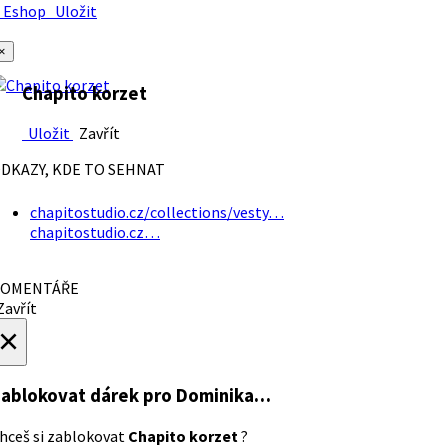
Eshop
Uložit
×
Chapito korzet
Uložit
Zavřít
DKAZY, KDE TO SEHNAT
chapitostudio.cz/collections/vesty…
chapitostudio.cz…
OMENTÁŘE
avřít
×
ablokovat dárek
pro Dominika…
hceš si zablokovat
Chapito korzet
?