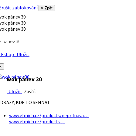
rušit zablokování
× Zpět
k pánev 30
Eshop
Uložit
×
wok pánev 30
Uložit
Zavřít
DKAZY, KDE TO SEHNAT
www.elmich.cz/products/neprilnava…
www.elmich.cz/products…