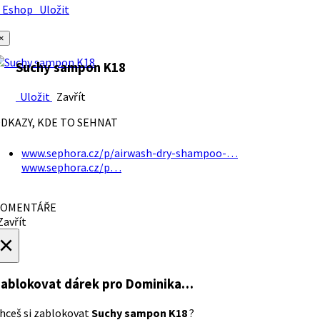
Eshop
Uložit
×
Suchy sampon K18
Uložit
Zavřít
DKAZY, KDE TO SEHNAT
www.sephora.cz/p/airwash-dry-shampoo-…
www.sephora.cz/p…
OMENTÁŘE
avřít
×
ablokovat dárek
pro Dominika…
hceš si zablokovat
Suchy sampon K18
?