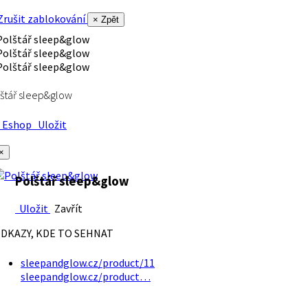
rušit zablokování
× Zpět
štář sleep&glow
Eshop
Uložit
×
Polštář sleep&glow
Uložit
Zavřít
DKAZY, KDE TO SEHNAT
sleepandglow.cz/product/11
sleepandglow.cz/product…