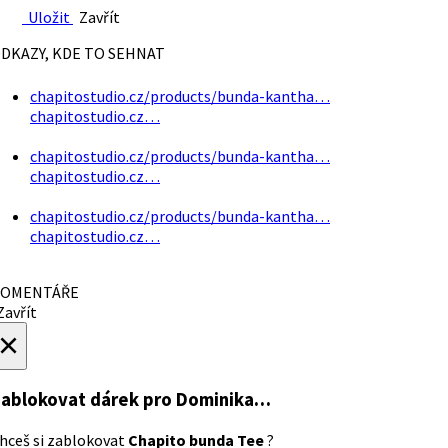
Uložit
Zavřít
DKAZY, KDE TO SEHNAT
chapitostudio.cz/products/bunda-kantha…
chapitostudio.cz…
chapitostudio.cz/products/bunda-kantha…
chapitostudio.cz…
chapitostudio.cz/products/bunda-kantha…
chapitostudio.cz…
OMENTÁŘE
avřít
×
ablokovat dárek
pro Dominika…
hceš si zablokovat
Chapito bunda Tee
?