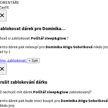
OMENTÁŘE
avřít
×
ablokovat dárek
pro Dominika…
hceš si zablokovat
Polštář sleep&glow
?
ento dárek pak nekoupí pro
Dominika Atigu Sobotková
nikdo jin
ež ty :)
no, zablokovat
× Zpět
×
rušit zablokování dárku
ž nechceš mít dárek
Polštář sleep&glow
zablokovaný?
ento dárek pak bude moci koupit pro
Dominika Atigu Sobotková
ěkdo jiný.