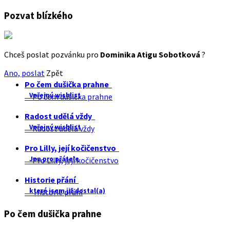
Pozvat blízkého
Chceš poslat pozvánku pro
Dominika Atigu Sobotková
?
Ano, poslat
Zpět
Po čem dušička prahne
Veřejný wishlist
Po čem dušička prahne
Radost udělá vždy
Veřejný wishlist
Radost udělá vždy
Pro Lilly, její kočičenstvo
Jen pro přátele
Pro Lilly, její kočičenstvo
Historie přání
které jsem již dostal(a)
Historie přání
Po čem dušička prahne