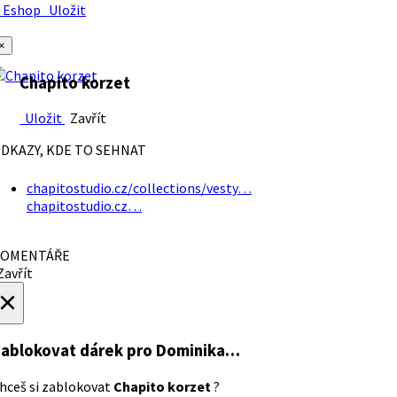
Eshop
Uložit
×
Chapito korzet
Uložit
Zavřít
DKAZY, KDE TO SEHNAT
chapitostudio.cz/collections/vesty…
chapitostudio.cz…
OMENTÁŘE
avřít
×
ablokovat dárek
pro Dominika…
hceš si zablokovat
Chapito korzet
?