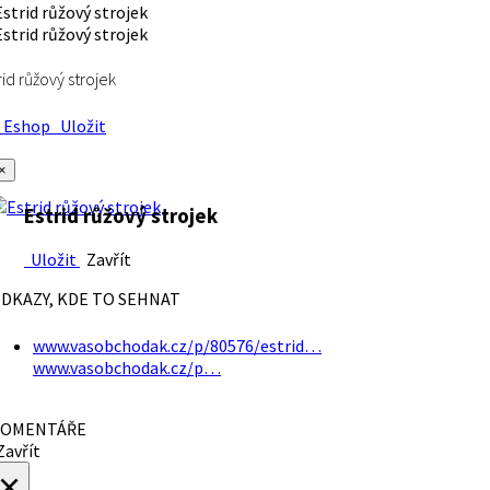
rid růžový strojek
Eshop
Uložit
×
Estrid růžový strojek
Uložit
Zavřít
DKAZY, KDE TO SEHNAT
www.vasobchodak.cz/p/80576/estrid…
www.vasobchodak.cz/p…
OMENTÁŘE
avřít
×