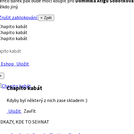
ento dárek pak bude moci koupit pro
Dominika Atigu Sobotková
ěkdo jiný.
rušit zablokování
× Zpět
pito kabát
Eshop
Uložit
×
Chapito kabát
Kdyby byl některý z nich zase skladem :)
Uložit
Zavřít
DKAZY, KDE TO SEHNAT