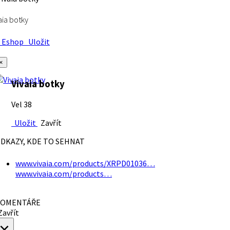
aia botky
Eshop
Uložit
×
Vivaia botky
Vel 38
Uložit
Zavřít
DKAZY, KDE TO SEHNAT
www.vivaia.com/products/XRPD01036…
www.vivaia.com/products…
OMENTÁŘE
avřít
×