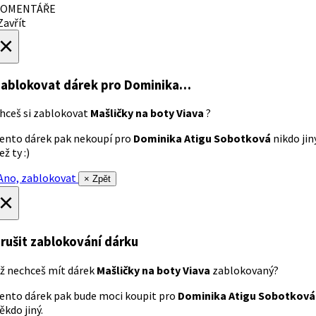
OMENTÁŘE
avřít
×
ablokovat dárek
pro Dominika…
hceš si zablokovat
Mašličky na boty Viava
?
ento dárek pak nekoupí pro
Dominika Atigu Sobotková
nikdo jin
ež ty :)
no, zablokovat
× Zpět
×
rušit zablokování dárku
ž nechceš mít dárek
Mašličky na boty Viava
zablokovaný?
ento dárek pak bude moci koupit pro
Dominika Atigu Sobotková
ěkdo jiný.