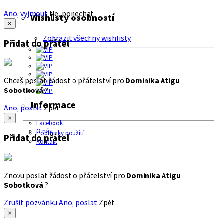
Ano, vyjmout
Ne, ponechat
Wishlisty osobností
×
Zobrazit všechny wishlisty
Přidat do přátel
Chceš poslat žádost o přátelství pro
Dominika Atigu
Sobotková
?
Informace
Ano, poslat
Zpět
×
Facebook
O nás
Podmínky použití
Přidat do přátel
Kontakt
Znovu poslat žádost o přátelství pro
Dominika Atigu
Sobotková
?
Zrušit pozvánku
Ano, poslat
Zpět
×