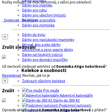
Dárky pro děti
Kočky milující, ne moc skromná, s vášni pro oblečení.
Dárky pro mamku
Dárky pro tátu
Dárky pro všechny bytosti
Sledovat
Do přátel
Dárky pro prarodiče
Dárky pro miminka
Dárky do bytu
×
Dárky pro nastávající maminky
Férové, bio a eko dárky
Zrušit sledování
Udržitelné a zero-waste dárky
Dárky od českých tvůrců
Dárky pro domácí mazlíčky
Už nechceš sledovat wishlist od
Dominika Atigu Sobotková
?
Kolekce a osobnosti
Nesledovat
Nechat, jak to je
Zobrazit všechny kolekce
×
Zrušit
Pro muže
Adventní kalendáře
Dárky do 300 Kč
Podzimní nutnosti
Opravdu chceš vyjmout
Dominika Atigu Sobotková
z přátel?
Voňavá kolekce