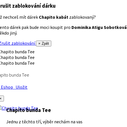
rušit zablokování dárku
ž nechceš mít dárek
Chapito kabát
zablokovaný?
ento dárek pak bude moci koupit pro
Dominika Atigu Sobotková
ěkdo jiný.
rušit zablokování
× Zpět
apito bunda Tee
Eshop
Uložit
×
Chapito bunda Tee
Jednu z těchto tří, výběr nechám na vas