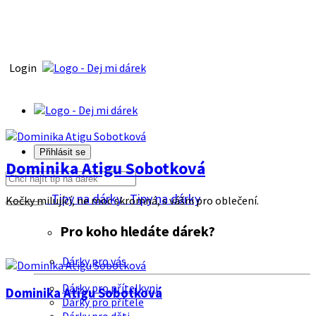
Login
Přihlásit se
Dominika Atigu Sobotková
Tipy na dárky
Tipy na dárky
Kočky milující, ne moc skromná, s vášni pro oblečení.
Pro koho hledáte dárek?
Dárky pro vás
Dárky pro přítelkyni
Dominika Atigu Sobotková
Dárky pro přítele