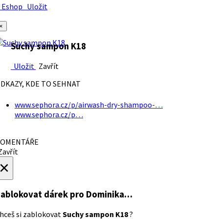
Eshop
Uložit
×
Suchy sampon K18
Uložit
Zavřít
DKAZY, KDE TO SEHNAT
www.sephora.cz/p/airwash-dry-shampoo-…
www.sephora.cz/p…
OMENTÁŘE
avřít
×
ablokovat dárek
pro Dominika…
hceš si zablokovat
Suchy sampon K18
?