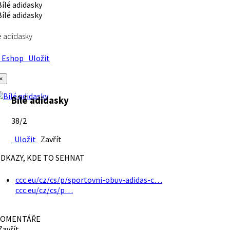
é adidasky
Eshop
Uložit
×
Bílé adidasky
38/2
Uložit
Zavřít
DKAZY, KDE TO SEHNAT
ccc.eu/cz/cs/p/sportovni-obuv-adidas-c…
ccc.eu/cz/cs/p…
OMENTÁŘE
avřít