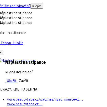
rušit zablokování
× Zpět
lasti na stipance
Eshop
Uložit
×
Náplasti na stipance
klidně dvě balení
Uložit
Zavřít
DKAZY, KDE TO SEHNAT
www.beautytape.cz/patches/?gad_source=1…
www.beautytape.cz…