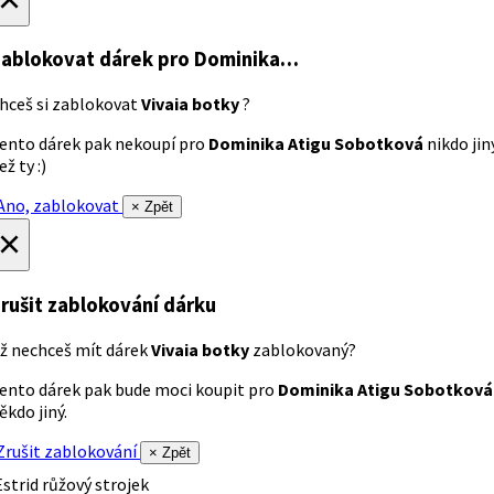
ablokovat dárek
pro Dominika…
hceš si zablokovat
Vivaia botky
?
ento dárek pak nekoupí pro
Dominika Atigu Sobotková
nikdo jin
ež ty :)
no, zablokovat
× Zpět
×
rušit zablokování dárku
ž nechceš mít dárek
Vivaia botky
zablokovaný?
ento dárek pak bude moci koupit pro
Dominika Atigu Sobotková
ěkdo jiný.
rušit zablokování
× Zpět