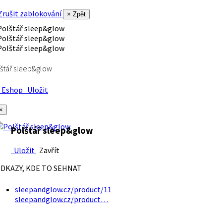
rušit zablokování
× Zpět
štář sleep&glow
Eshop
Uložit
×
Polštář sleep&glow
Uložit
Zavřít
DKAZY, KDE TO SEHNAT
sleepandglow.cz/product/11
sleepandglow.cz/product…