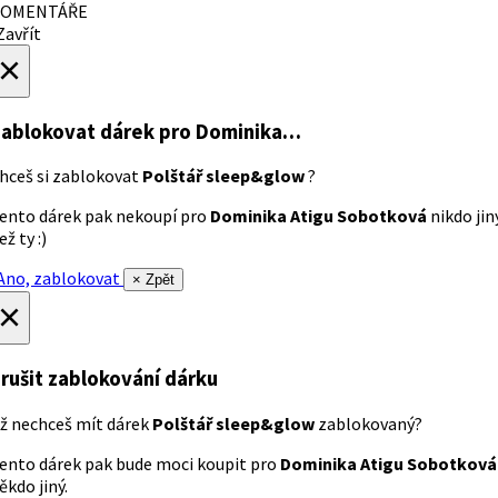
OMENTÁŘE
avřít
×
ablokovat dárek
pro Dominika…
hceš si zablokovat
Polštář sleep&glow
?
ento dárek pak nekoupí pro
Dominika Atigu Sobotková
nikdo jin
ež ty :)
no, zablokovat
× Zpět
×
rušit zablokování dárku
ž nechceš mít dárek
Polštář sleep&glow
zablokovaný?
ento dárek pak bude moci koupit pro
Dominika Atigu Sobotková
ěkdo jiný.