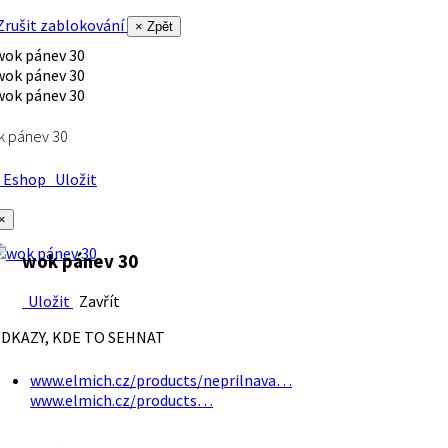
rušit zablokování
× Zpět
k pánev 30
Eshop
Uložit
×
wok pánev 30
Uložit
Zavřít
DKAZY, KDE TO SEHNAT
www.elmich.cz/products/neprilnava…
www.elmich.cz/products…