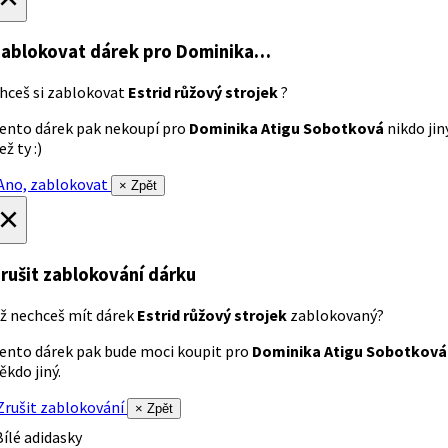
ablokovat dárek
pro Dominika…
hceš si zablokovat
Estrid růžový strojek
?
ento dárek pak nekoupí pro
Dominika Atigu Sobotková
nikdo jin
ež ty :)
no, zablokovat
× Zpět
×
rušit zablokování dárku
ž nechceš mít dárek
Estrid růžový strojek
zablokovaný?
ento dárek pak bude moci koupit pro
Dominika Atigu Sobotková
ěkdo jiný.
rušit zablokování
× Zpět