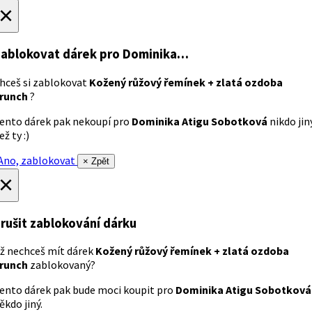
×
ablokovat dárek
pro Dominika…
hceš si zablokovat
Kožený růžový řemínek + zlatá ozdoba
runch
?
ento dárek pak nekoupí pro
Dominika Atigu Sobotková
nikdo jin
ež ty :)
no, zablokovat
× Zpět
×
rušit zablokování dárku
ž nechceš mít dárek
Kožený růžový řemínek + zlatá ozdoba
runch
zablokovaný?
ento dárek pak bude moci koupit pro
Dominika Atigu Sobotková
ěkdo jiný.