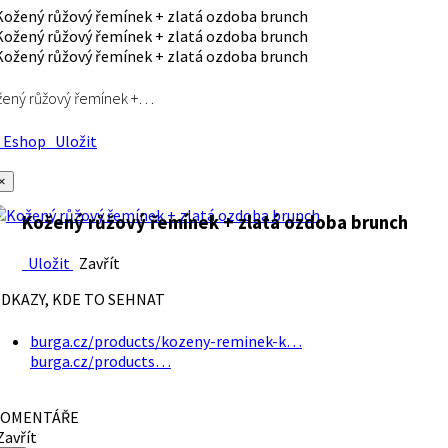
ený růžový řemínek +…
Eshop
Uložit
×
Kožený růžový řemínek + zlatá ozdoba brunch
Uložit
Zavřít
DKAZY, KDE TO SEHNAT
burga.cz/products/kozeny-reminek-k…
burga.cz/products…
OMENTÁŘE
avřít