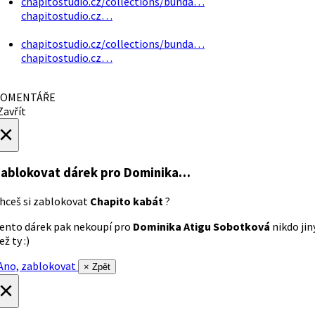
chapitostudio.cz/collections/bunda…
chapitostudio.cz…
chapitostudio.cz/collections/bunda…
chapitostudio.cz…
OMENTÁŘE
avřít
×
ablokovat dárek
pro Dominika…
hceš si zablokovat
Chapito kabát
?
ento dárek pak nekoupí pro
Dominika Atigu Sobotková
nikdo jin
ež ty :)
no, zablokovat
× Zpět
×