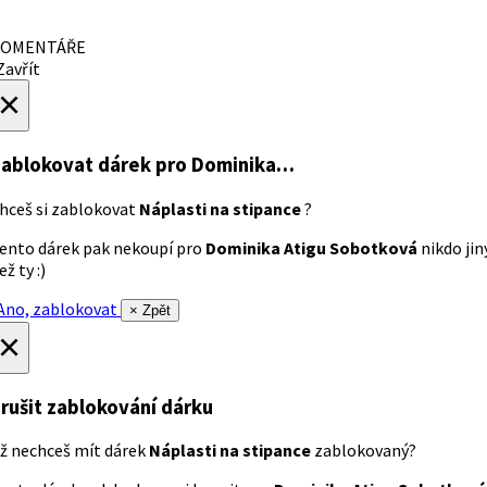
OMENTÁŘE
avřít
×
ablokovat dárek
pro Dominika…
hceš si zablokovat
Náplasti na stipance
?
ento dárek pak nekoupí pro
Dominika Atigu Sobotková
nikdo jin
ež ty :)
no, zablokovat
× Zpět
×
rušit zablokování dárku
ž nechceš mít dárek
Náplasti na stipance
zablokovaný?