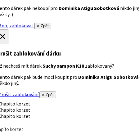
ento dárek pak nekoupí pro
Dominika Atigu Sobotková
nikdo jin
ež ty :)
no, zablokovat
× Zpět
×
rušit zablokování dárku
ž nechceš mít dárek
Suchy sampon K18
zablokovaný?
ento dárek pak bude moci koupit pro
Dominika Atigu Sobotková
ěkdo jiný.
rušit zablokování
× Zpět
pito korzet