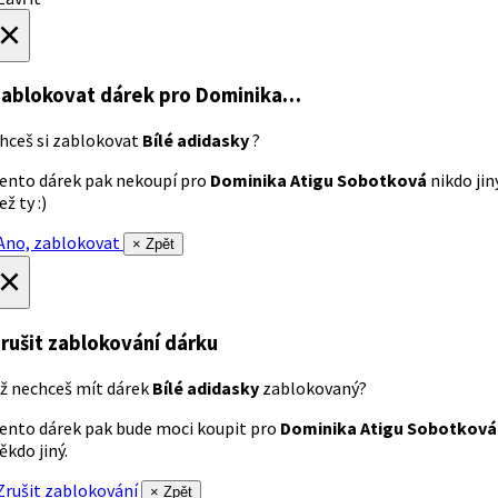
×
ablokovat dárek
pro Dominika…
hceš si zablokovat
Bílé adidasky
?
ento dárek pak nekoupí pro
Dominika Atigu Sobotková
nikdo jin
ež ty :)
no, zablokovat
× Zpět
×
rušit zablokování dárku
ž nechceš mít dárek
Bílé adidasky
zablokovaný?
ento dárek pak bude moci koupit pro
Dominika Atigu Sobotková
ěkdo jiný.
rušit zablokování
× Zpět