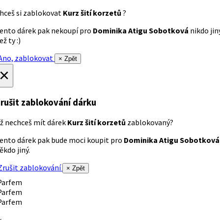
hceš si zablokovat
Kurz šití korzetů
?
ento dárek pak nekoupí pro
Dominika Atigu Sobotková
nikdo jin
ež ty :)
no, zablokovat
× Zpět
×
rušit zablokování dárku
ž nechceš mít dárek
Kurz šití korzetů
zablokovaný?
ento dárek pak bude moci koupit pro
Dominika Atigu Sobotková
ěkdo jiný.
rušit zablokování
× Zpět