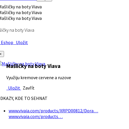
ličky na boty Viava
Eshop
Uložit
×
Mašličky na boty Viava
Využiju kremove cervene a ruzove
Uložit
Zavřít
DKAZY, KDE TO SEHNAT
www.vivaia.com/products/XRPD00812/Dora…
www.vivaia.com/products…