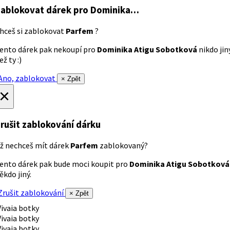
ablokovat dárek
pro Dominika…
hceš si zablokovat
Parfem
?
ento dárek pak nekoupí pro
Dominika Atigu Sobotková
nikdo jin
ež ty :)
no, zablokovat
× Zpět
×
rušit zablokování dárku
ž nechceš mít dárek
Parfem
zablokovaný?
ento dárek pak bude moci koupit pro
Dominika Atigu Sobotková
ěkdo jiný.
rušit zablokování
× Zpět