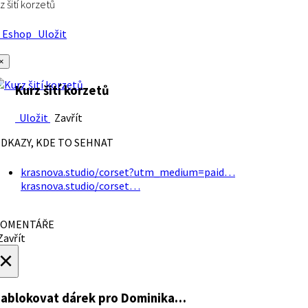
z šití korzetů
Eshop
Uložit
×
Kurz šití korzetů
Uložit
Zavřít
DKAZY, KDE TO SEHNAT
krasnova.studio/corset?utm_medium=paid…
krasnova.studio/corset…
OMENTÁŘE
avřít
×
ablokovat dárek
pro Dominika…