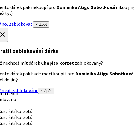
ento dárek pak nekoupí pro
Dominika Atigu Sobotková
nikdo jin
ež ty :)
no, zablokovat
× Zpět
×
rušit zablokování dárku
ž nechceš mít dárek
Chapito korzet
zablokovaný?
ento dárek pak bude moci koupit pro
Dominika Atigu Sobotková
ěkdo jiný.
rušit zablokování
× Zpět
 má někdo
mluveno