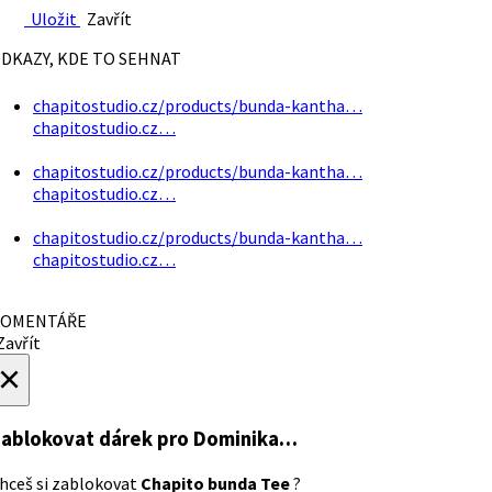
Uložit
Zavřít
DKAZY, KDE TO SEHNAT
chapitostudio.cz/products/bunda-kantha…
chapitostudio.cz…
chapitostudio.cz/products/bunda-kantha…
chapitostudio.cz…
chapitostudio.cz/products/bunda-kantha…
chapitostudio.cz…
OMENTÁŘE
avřít
×
ablokovat dárek
pro Dominika…
hceš si zablokovat
Chapito bunda Tee
?