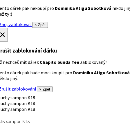
ento dárek pak nekoupí pro
Dominika Atigu Sobotková
nikdo jin
ež ty :)
no, zablokovat
× Zpět
×
rušit zablokování dárku
ž nechceš mít dárek
Chapito bunda Tee
zablokovaný?
ento dárek pak bude moci koupit pro
Dominika Atigu Sobotková
ěkdo jiný.
rušit zablokování
× Zpět
chy sampon K18