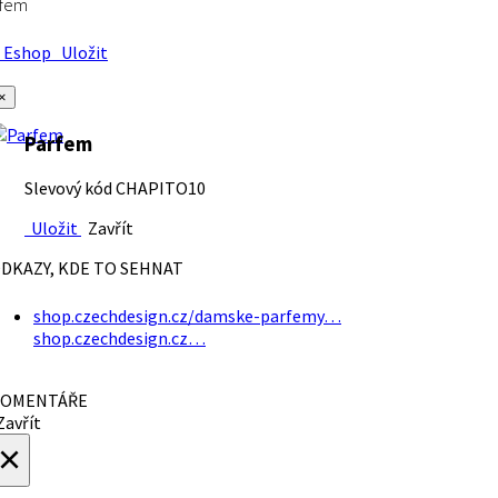
rfem
Eshop
Uložit
×
Parfem
Slevový kód CHAPITO10
Uložit
Zavřít
DKAZY, KDE TO SEHNAT
shop.czechdesign.cz/damske-parfemy…
shop.czechdesign.cz…
OMENTÁŘE
avřít
×