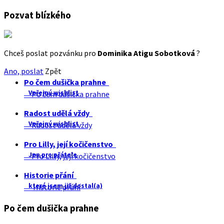
Pozvat blízkého
Chceš poslat pozvánku pro
Dominika Atigu Sobotková
?
Ano, poslat
Zpět
Po čem dušička prahne
Veřejný wishlist
Po čem dušička prahne
Radost udělá vždy
Veřejný wishlist
Radost udělá vždy
Pro Lilly, její kočičenstvo
Jen pro přátele
Pro Lilly, její kočičenstvo
Historie přání
které jsem již dostal(a)
Historie přání
Po čem dušička prahne