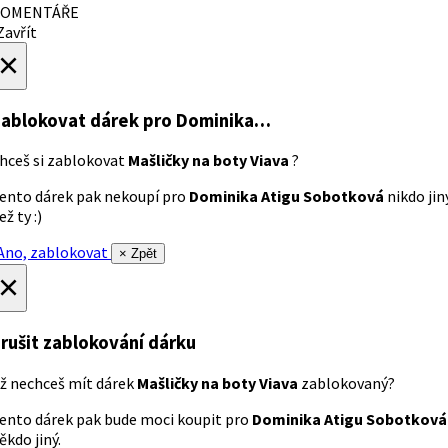
OMENTÁŘE
avřít
×
ablokovat dárek
pro Dominika…
hceš si zablokovat
Mašličky na boty Viava
?
ento dárek pak nekoupí pro
Dominika Atigu Sobotková
nikdo jin
ež ty :)
no, zablokovat
× Zpět
×
rušit zablokování dárku
ž nechceš mít dárek
Mašličky na boty Viava
zablokovaný?
ento dárek pak bude moci koupit pro
Dominika Atigu Sobotková
ěkdo jiný.