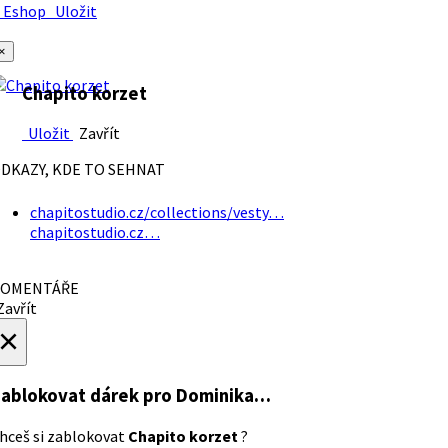
Eshop
Uložit
×
Chapito korzet
Uložit
Zavřít
DKAZY, KDE TO SEHNAT
chapitostudio.cz/collections/vesty…
chapitostudio.cz…
OMENTÁŘE
avřít
×
ablokovat dárek
pro Dominika…
hceš si zablokovat
Chapito korzet
?