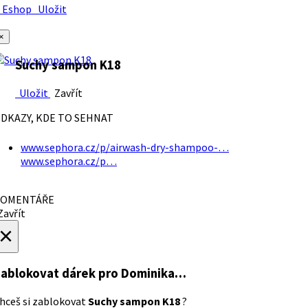
Eshop
Uložit
×
Suchy sampon K18
Uložit
Zavřít
DKAZY, KDE TO SEHNAT
www.sephora.cz/p/airwash-dry-shampoo-…
www.sephora.cz/p…
OMENTÁŘE
avřít
×
ablokovat dárek
pro Dominika…
hceš si zablokovat
Suchy sampon K18
?