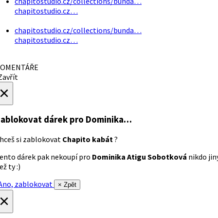
chapitostudio.cz/collections/bunda…
chapitostudio.cz…
chapitostudio.cz/collections/bunda…
chapitostudio.cz…
OMENTÁŘE
avřít
×
ablokovat dárek
pro Dominika…
hceš si zablokovat
Chapito kabát
?
ento dárek pak nekoupí pro
Dominika Atigu Sobotková
nikdo jin
ež ty :)
no, zablokovat
× Zpět
×