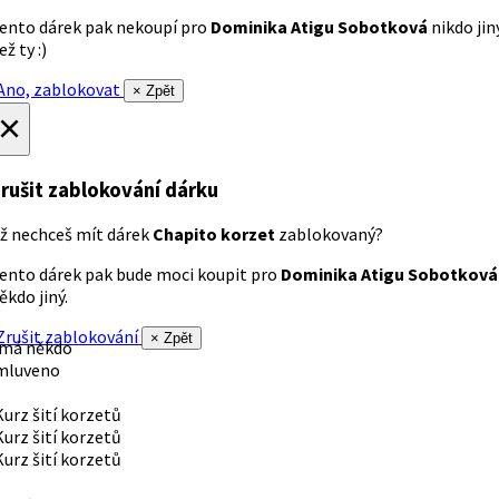
ento dárek pak nekoupí pro
Dominika Atigu Sobotková
nikdo jin
ež ty :)
no, zablokovat
× Zpět
×
rušit zablokování dárku
ž nechceš mít dárek
Chapito korzet
zablokovaný?
ento dárek pak bude moci koupit pro
Dominika Atigu Sobotková
ěkdo jiný.
rušit zablokování
× Zpět
 má někdo
mluveno