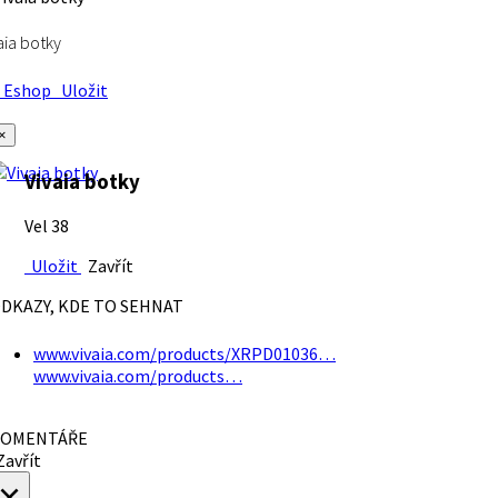
aia botky
Eshop
Uložit
×
Vivaia botky
Vel 38
Uložit
Zavřít
DKAZY, KDE TO SEHNAT
www.vivaia.com/products/XRPD01036…
www.vivaia.com/products…
OMENTÁŘE
avřít
×