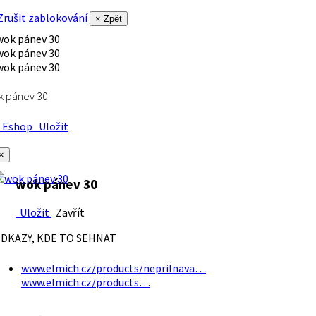
rušit zablokování
× Zpět
k pánev 30
Eshop
Uložit
×
wok pánev 30
Uložit
Zavřít
DKAZY, KDE TO SEHNAT
www.elmich.cz/products/neprilnava…
www.elmich.cz/products…