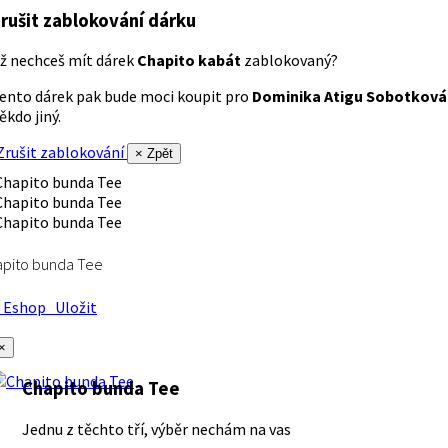
rušit zablokování dárku
ž nechceš mít dárek
Chapito kabát
zablokovaný?
ento dárek pak bude moci koupit pro
Dominika Atigu Sobotková
ěkdo jiný.
rušit zablokování
× Zpět
apito bunda Tee
Eshop
Uložit
×
Chapito bunda Tee
Jednu z těchto tří, výběr nechám na vas