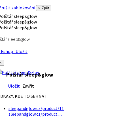
rušit zablokování
× Zpět
štář sleep&glow
Eshop
Uložit
×
Polštář sleep&glow
Uložit
Zavřít
DKAZY, KDE TO SEHNAT
sleepandglow.cz/product/11
sleepandglow.cz/product…