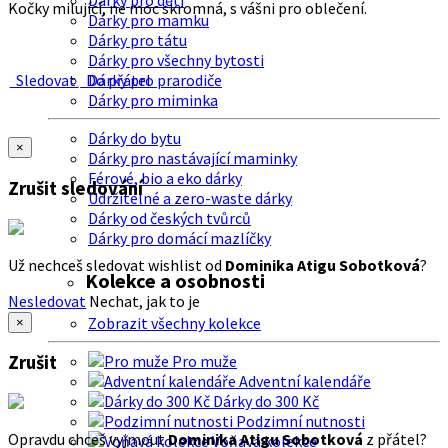
Dárky pro děti
Kočky milující, ne moc skromná, s vášni pro oblečení.
Dárky pro mamku
Dárky pro tátu
Dárky pro všechny bytosti
Sledovat
Do přátel
Dárky pro prarodiče
Dárky pro miminka
Dárky do bytu
×
Dárky pro nastávající maminky
Férové, bio a eko dárky
Zrušit sledování
Udržitelné a zero-waste dárky
Dárky od českých tvůrců
Dárky pro domácí mazlíčky
Už nechceš sledovat wishlist od
Dominika Atigu Sobotková
?
Kolekce a osobnosti
Nesledovat
Nechat, jak to je
Zobrazit všechny kolekce
×
Zrušit
Pro muže
Adventní kalendáře
Dárky do 300 Kč
Podzimní nutnosti
Opravdu chceš vyjmout
Dominika Atigu Sobotková
z přátel?
Voňavá kolekce