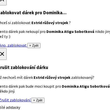
ablokovat dárek
pro Dominika…
hceš si zablokovat
Estrid růžový strojek
?
ento dárek pak nekoupí pro
Dominika Atigu Sobotková
nikdo jin
ež ty :)
no, zablokovat
× Zpět
×
rušit zablokování dárku
ž nechceš mít dárek
Estrid růžový strojek
zablokovaný?
ento dárek pak bude moci koupit pro
Dominika Atigu Sobotková
ěkdo jiný.
rušit zablokování
× Zpět