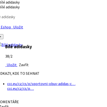
é adidasky
Eshop
Uložit
×
Bílé adidasky
38/2
Uložit
Zavřít
DKAZY, KDE TO SEHNAT
ccc.eu/cz/cs/p/sportovni-obuv-adidas-c…
ccc.eu/cz/cs/p…
OMENTÁŘE
avřít