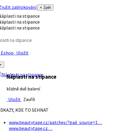
rušit zablokování
× Zpět
lasti na stipance
Eshop
Uložit
×
Náplasti na stipance
klidně dvě balení
Uložit
Zavřít
DKAZY, KDE TO SEHNAT
www.beautytape.cz/patches/?gad_source=1…
www.beautytape.cz…