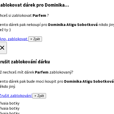
ablokovat dárek
pro Dominika…
hceš si zablokovat
Parfem
?
ento dárek pak nekoupí pro
Dominika Atigu Sobotková
nikdo jin
ež ty :)
no, zablokovat
× Zpět
×
rušit zablokování dárku
ž nechceš mít dárek
Parfem
zablokovaný?
ento dárek pak bude moci koupit pro
Dominika Atigu Sobotková
ěkdo jiný.
rušit zablokování
× Zpět