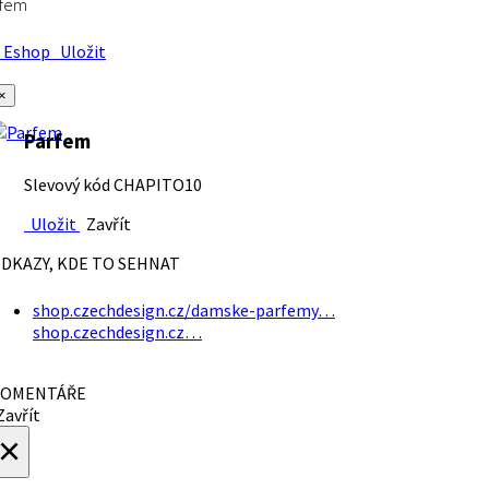
rfem
Eshop
Uložit
×
Parfem
Slevový kód CHAPITO10
Uložit
Zavřít
DKAZY, KDE TO SEHNAT
shop.czechdesign.cz/damske-parfemy…
shop.czechdesign.cz…
OMENTÁŘE
avřít
×