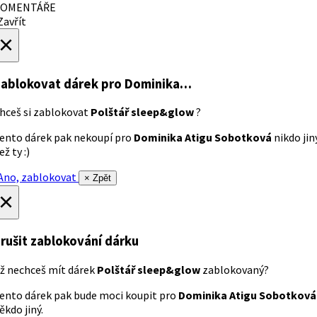
OMENTÁŘE
avřít
×
ablokovat dárek
pro Dominika…
hceš si zablokovat
Polštář sleep&glow
?
ento dárek pak nekoupí pro
Dominika Atigu Sobotková
nikdo jin
ež ty :)
no, zablokovat
× Zpět
×
rušit zablokování dárku
ž nechceš mít dárek
Polštář sleep&glow
zablokovaný?
ento dárek pak bude moci koupit pro
Dominika Atigu Sobotková
ěkdo jiný.