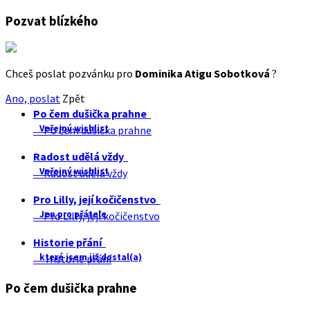
Pozvat blízkého
Chceš poslat pozvánku pro
Dominika Atigu Sobotková
?
Ano, poslat
Zpět
Po čem dušička prahne
Veřejný wishlist
Po čem dušička prahne
Radost udělá vždy
Veřejný wishlist
Radost udělá vždy
Pro Lilly, její kočičenstvo
Jen pro přátele
Pro Lilly, její kočičenstvo
Historie přání
které jsem již dostal(a)
Historie přání
Po čem dušička prahne