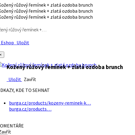
ený růžový řemínek +…
Eshop
Uložit
×
Kožený růžový řemínek + zlatá ozdoba brunch
Uložit
Zavřít
DKAZY, KDE TO SEHNAT
burga.cz/products/kozeny-reminek-k…
burga.cz/products…
OMENTÁŘE
avřít