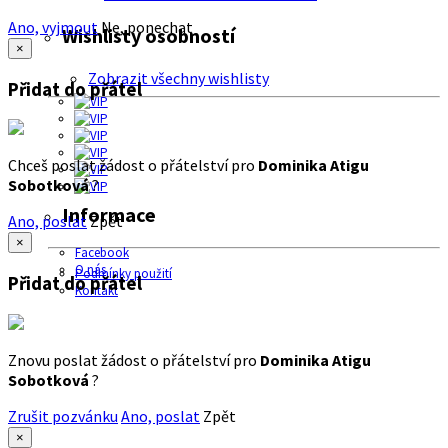
Ano, vyjmout
Ne, ponechat
Wishlisty osobností
×
Zobrazit všechny wishlisty
Přidat do přátel
Chceš poslat žádost o přátelství pro
Dominika Atigu
Sobotková
?
Informace
Ano, poslat
Zpět
×
Facebook
O nás
Podmínky použití
Přidat do přátel
Kontakt
Znovu poslat žádost o přátelství pro
Dominika Atigu
Sobotková
?
Zrušit pozvánku
Ano, poslat
Zpět
×