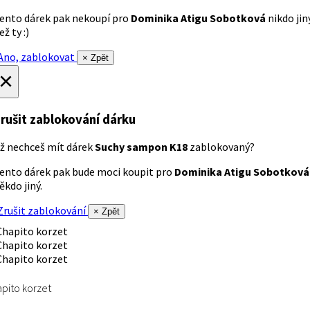
ento dárek pak nekoupí pro
Dominika Atigu Sobotková
nikdo jin
ež ty :)
no, zablokovat
× Zpět
×
rušit zablokování dárku
ž nechceš mít dárek
Suchy sampon K18
zablokovaný?
ento dárek pak bude moci koupit pro
Dominika Atigu Sobotková
ěkdo jiný.
rušit zablokování
× Zpět
pito korzet