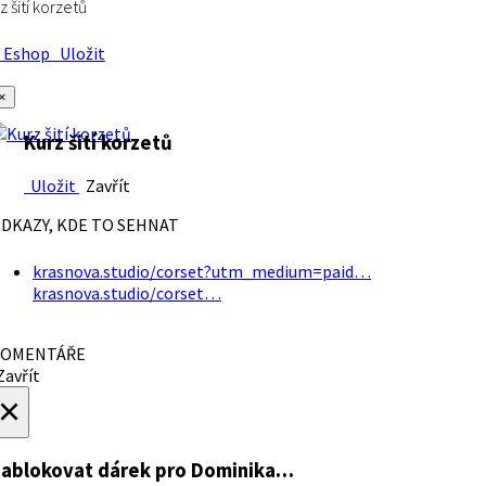
z šití korzetů
Eshop
Uložit
×
Kurz šití korzetů
Uložit
Zavřít
DKAZY, KDE TO SEHNAT
krasnova.studio/corset?utm_medium=paid…
krasnova.studio/corset…
OMENTÁŘE
avřít
×
ablokovat dárek
pro Dominika…