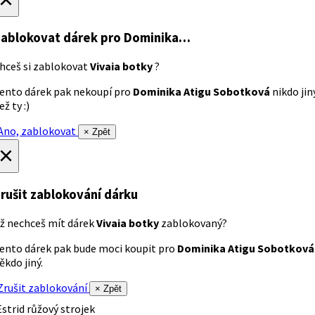
ablokovat dárek
pro Dominika…
hceš si zablokovat
Vivaia botky
?
ento dárek pak nekoupí pro
Dominika Atigu Sobotková
nikdo jin
ež ty :)
no, zablokovat
× Zpět
×
rušit zablokování dárku
ž nechceš mít dárek
Vivaia botky
zablokovaný?
ento dárek pak bude moci koupit pro
Dominika Atigu Sobotková
ěkdo jiný.
rušit zablokování
× Zpět