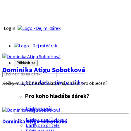
Login
Přihlásit se
Dominika Atigu Sobotková
Tipy na dárky
Tipy na dárky
Kočky milující, ne moc skromná, s vášni pro oblečení.
Pro koho hledáte dárek?
Dárky pro vás
Dárky pro přítelkyni
Dominika Atigu Sobotková
Dárky pro přítele