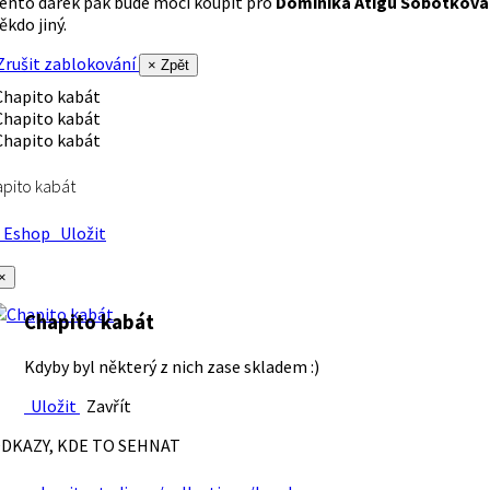
ento dárek pak bude moci koupit pro
Dominika Atigu Sobotková
ěkdo jiný.
rušit zablokování
× Zpět
pito kabát
Eshop
Uložit
×
Chapito kabát
Kdyby byl některý z nich zase skladem :)
Uložit
Zavřít
DKAZY, KDE TO SEHNAT