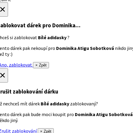
×
ablokovat dárek
pro Dominika…
hceš si zablokovat
Bílé adidasky
?
ento dárek pak nekoupí pro
Dominika Atigu Sobotková
nikdo jin
ež ty :)
no, zablokovat
× Zpět
×
rušit zablokování dárku
ž nechceš mít dárek
Bílé adidasky
zablokovaný?
ento dárek pak bude moci koupit pro
Dominika Atigu Sobotková
ěkdo jiný.
rušit zablokování
× Zpět