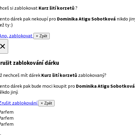
hceš si zablokovat
Kurz šití korzetů
?
ento dárek pak nekoupí pro
Dominika Atigu Sobotková
nikdo jin
ež ty :)
no, zablokovat
× Zpět
×
rušit zablokování dárku
ž nechceš mít dárek
Kurz šití korzetů
zablokovaný?
ento dárek pak bude moci koupit pro
Dominika Atigu Sobotková
ěkdo jiný.
rušit zablokování
× Zpět