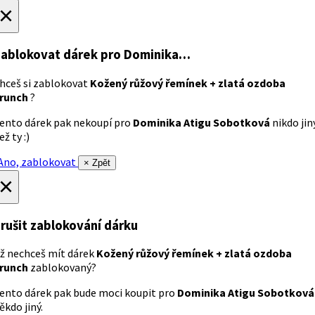
×
ablokovat dárek
pro Dominika…
hceš si zablokovat
Kožený růžový řemínek + zlatá ozdoba
runch
?
ento dárek pak nekoupí pro
Dominika Atigu Sobotková
nikdo jin
ež ty :)
no, zablokovat
× Zpět
×
rušit zablokování dárku
ž nechceš mít dárek
Kožený růžový řemínek + zlatá ozdoba
runch
zablokovaný?
ento dárek pak bude moci koupit pro
Dominika Atigu Sobotková
ěkdo jiný.