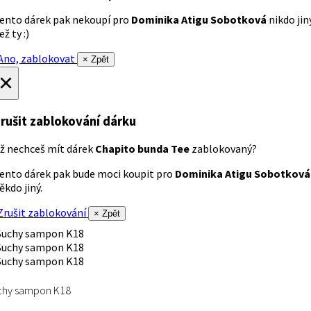
ento dárek pak nekoupí pro
Dominika Atigu Sobotková
nikdo jin
ež ty :)
no, zablokovat
× Zpět
×
rušit zablokování dárku
ž nechceš mít dárek
Chapito bunda Tee
zablokovaný?
ento dárek pak bude moci koupit pro
Dominika Atigu Sobotková
ěkdo jiný.
rušit zablokování
× Zpět
chy sampon K18