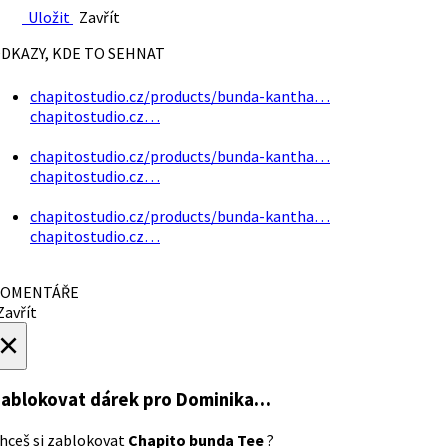
Uložit
Zavřít
DKAZY, KDE TO SEHNAT
chapitostudio.cz/products/bunda-kantha…
chapitostudio.cz…
chapitostudio.cz/products/bunda-kantha…
chapitostudio.cz…
chapitostudio.cz/products/bunda-kantha…
chapitostudio.cz…
OMENTÁŘE
avřít
×
ablokovat dárek
pro Dominika…
hceš si zablokovat
Chapito bunda Tee
?