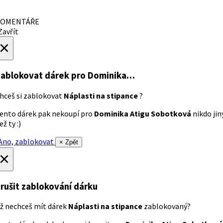
OMENTÁŘE
avřít
×
ablokovat dárek
pro Dominika…
hceš si zablokovat
Náplasti na stipance
?
ento dárek pak nekoupí pro
Dominika Atigu Sobotková
nikdo jin
ež ty :)
no, zablokovat
× Zpět
×
rušit zablokování dárku
ž nechceš mít dárek
Náplasti na stipance
zablokovaný?