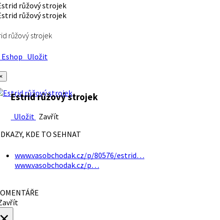
rid růžový strojek
Eshop
Uložit
×
Estrid růžový strojek
Uložit
Zavřít
DKAZY, KDE TO SEHNAT
www.vasobchodak.cz/p/80576/estrid…
www.vasobchodak.cz/p…
OMENTÁŘE
avřít
×