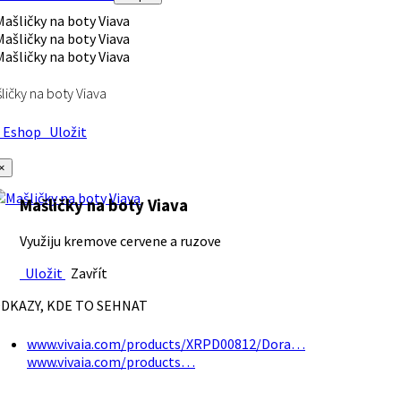
ličky na boty Viava
Eshop
Uložit
×
Mašličky na boty Viava
Využiju kremove cervene a ruzove
Uložit
Zavřít
DKAZY, KDE TO SEHNAT
www.vivaia.com/products/XRPD00812/Dora…
www.vivaia.com/products…