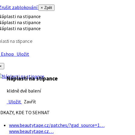
rušit zablokování
× Zpět
lasti na stipance
Eshop
Uložit
×
Náplasti na stipance
klidně dvě balení
Uložit
Zavřít
DKAZY, KDE TO SEHNAT
www.beautytape.cz/patches/?gad_source=1…
www.beautytape.cz…