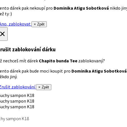
ento dárek pak nekoupí pro
Dominika Atigu Sobotková
nikdo jin
ež ty :)
no, zablokovat
× Zpět
×
rušit zablokování dárku
ž nechceš mít dárek
Chapito bunda Tee
zablokovaný?
ento dárek pak bude moci koupit pro
Dominika Atigu Sobotková
ěkdo jiný.
rušit zablokování
× Zpět
chy sampon K18