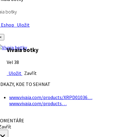
aia botky
Eshop
Uložit
×
Vivaia botky
Vel 38
Uložit
Zavřít
DKAZY, KDE TO SEHNAT
www.vivaia.com/products/XRPD01036…
www.vivaia.com/products…
OMENTÁŘE
avřít
×