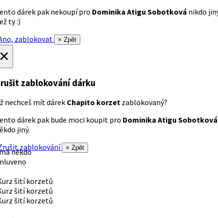
ento dárek pak nekoupí pro
Dominika Atigu Sobotková
nikdo jin
ež ty :)
no, zablokovat
× Zpět
×
rušit zablokování dárku
ž nechceš mít dárek
Chapito korzet
zablokovaný?
ento dárek pak bude moci koupit pro
Dominika Atigu Sobotková
ěkdo jiný.
rušit zablokování
× Zpět
 má někdo
mluveno