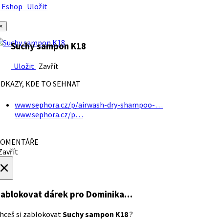
Eshop
Uložit
×
Suchy sampon K18
Uložit
Zavřít
DKAZY, KDE TO SEHNAT
www.sephora.cz/p/airwash-dry-shampoo-…
www.sephora.cz/p…
OMENTÁŘE
avřít
×
ablokovat dárek
pro Dominika…
hceš si zablokovat
Suchy sampon K18
?