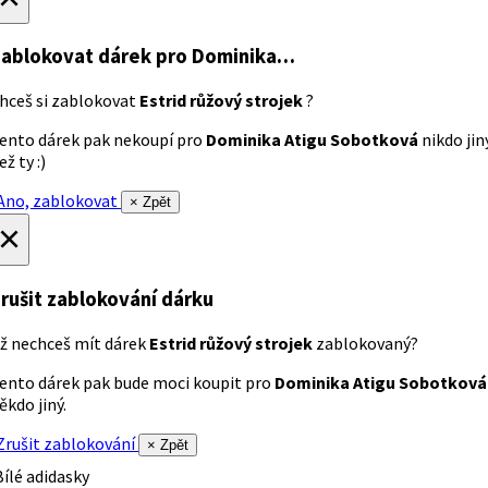
ablokovat dárek
pro Dominika…
hceš si zablokovat
Estrid růžový strojek
?
ento dárek pak nekoupí pro
Dominika Atigu Sobotková
nikdo jin
ež ty :)
no, zablokovat
× Zpět
×
rušit zablokování dárku
ž nechceš mít dárek
Estrid růžový strojek
zablokovaný?
ento dárek pak bude moci koupit pro
Dominika Atigu Sobotková
ěkdo jiný.
rušit zablokování
× Zpět