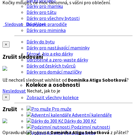
Dárky pro děti
Kočky milující, ne moc skromná, s vášni pro oblečení.
Dárky pro mamku
Dárky pro tátu
Dárky pro všechny bytosti
Sledovat
Do přátel
Dárky pro prarodiče
Dárky pro miminka
Dárky do bytu
×
Dárky pro nastávající maminky
Férové, bio a eko dárky
Zrušit sledování
Udržitelné a zero-waste dárky
Dárky od českých tvůrců
Dárky pro domácí mazlíčky
Už nechceš sledovat wishlist od
Dominika Atigu Sobotková
?
Kolekce a osobnosti
Nesledovat
Nechat, jak to je
Zobrazit všechny kolekce
×
Zrušit
Pro muže
Adventní kalendáře
Dárky do 300 Kč
Podzimní nutnosti
Opravdu chceš vyjmout
Dominika Atigu Sobotková
z přátel?
Voňavá kolekce