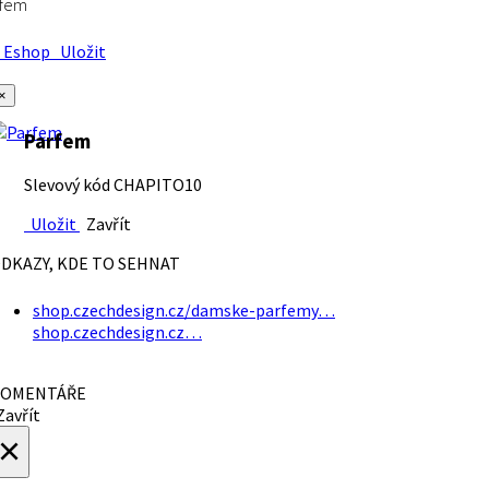
rfem
Eshop
Uložit
×
Parfem
Slevový kód CHAPITO10
Uložit
Zavřít
DKAZY, KDE TO SEHNAT
shop.czechdesign.cz/damske-parfemy…
shop.czechdesign.cz…
OMENTÁŘE
avřít
×