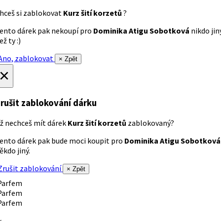
hceš si zablokovat
Kurz šití korzetů
?
ento dárek pak nekoupí pro
Dominika Atigu Sobotková
nikdo jin
ež ty :)
no, zablokovat
× Zpět
×
rušit zablokování dárku
ž nechceš mít dárek
Kurz šití korzetů
zablokovaný?
ento dárek pak bude moci koupit pro
Dominika Atigu Sobotková
ěkdo jiný.
rušit zablokování
× Zpět