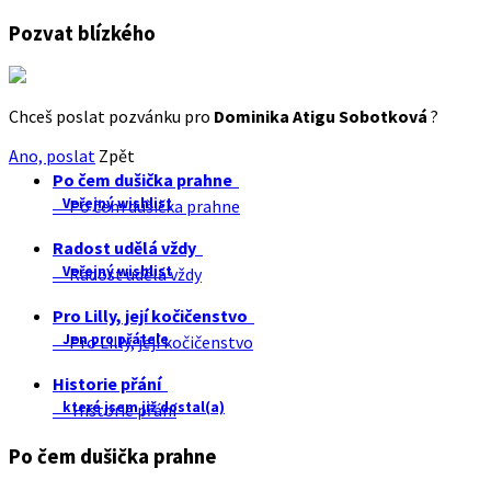
Pozvat blízkého
Chceš poslat pozvánku pro
Dominika Atigu Sobotková
?
Ano, poslat
Zpět
Po čem dušička prahne
Veřejný wishlist
Po čem dušička prahne
Radost udělá vždy
Veřejný wishlist
Radost udělá vždy
Pro Lilly, její kočičenstvo
Jen pro přátele
Pro Lilly, její kočičenstvo
Historie přání
které jsem již dostal(a)
Historie přání
Po čem dušička prahne