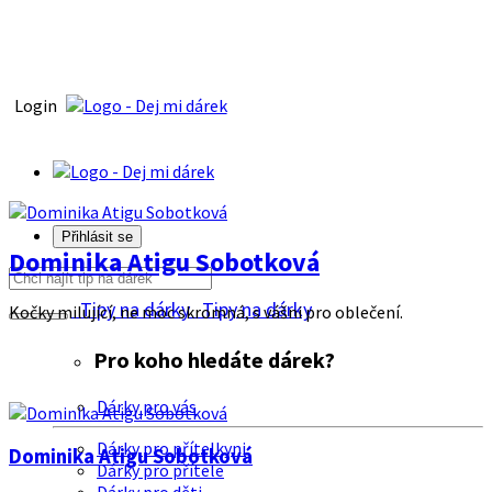
Login
Přihlásit se
Dominika Atigu Sobotková
Tipy na dárky
Tipy na dárky
Kočky milující, ne moc skromná, s vášni pro oblečení.
Pro koho hledáte dárek?
Dárky pro vás
Dárky pro přítelkyni
Dominika Atigu Sobotková
Dárky pro přítele