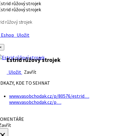
rid růžový strojek
Eshop
Uložit
×
Estrid růžový strojek
Uložit
Zavřít
DKAZY, KDE TO SEHNAT
www.vasobchodak.cz/p/80576/estrid…
www.vasobchodak.cz/p…
OMENTÁŘE
avřít
×