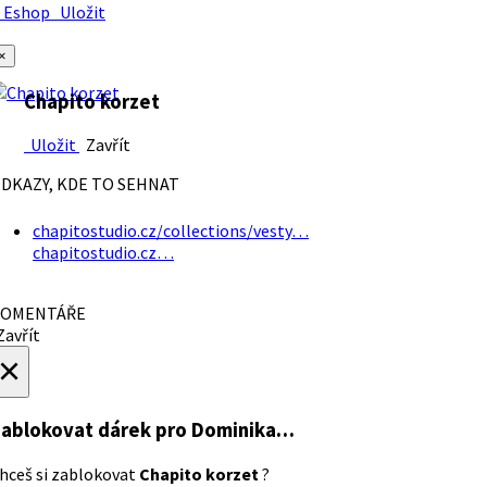
Eshop
Uložit
×
Chapito korzet
Uložit
Zavřít
DKAZY, KDE TO SEHNAT
chapitostudio.cz/collections/vesty…
chapitostudio.cz…
OMENTÁŘE
avřít
×
ablokovat dárek
pro Dominika…
hceš si zablokovat
Chapito korzet
?