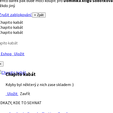
ento dárek pak bude moci koupit pro
Dominika Atigu Sobotková
ěkdo jiný.
rušit zablokování
× Zpět
pito kabát
Eshop
Uložit
×
Chapito kabát
Kdyby byl některý z nich zase skladem :)
Uložit
Zavřít
DKAZY, KDE TO SEHNAT