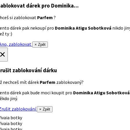
ablokovat dárek
pro Dominika…
hceš si zablokovat
Parfem
?
ento dárek pak nekoupí pro
Dominika Atigu Sobotková
nikdo jin
ež ty :)
no, zablokovat
× Zpět
×
rušit zablokování dárku
ž nechceš mít dárek
Parfem
zablokovaný?
ento dárek pak bude moci koupit pro
Dominika Atigu Sobotková
ěkdo jiný.
rušit zablokování
× Zpět