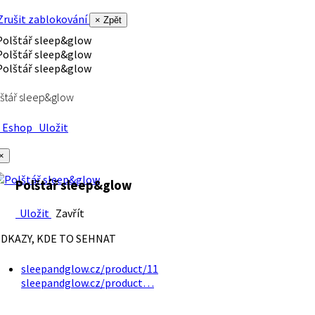
rušit zablokování
× Zpět
štář sleep&glow
Eshop
Uložit
×
Polštář sleep&glow
Uložit
Zavřít
DKAZY, KDE TO SEHNAT
sleepandglow.cz/product/11
sleepandglow.cz/product…