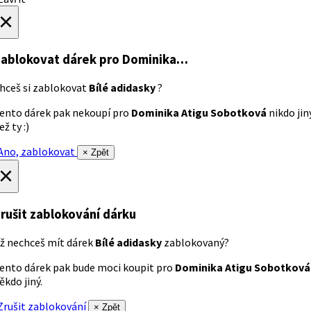
×
ablokovat dárek
pro Dominika…
hceš si zablokovat
Bílé adidasky
?
ento dárek pak nekoupí pro
Dominika Atigu Sobotková
nikdo jin
ež ty :)
no, zablokovat
× Zpět
×
rušit zablokování dárku
ž nechceš mít dárek
Bílé adidasky
zablokovaný?
ento dárek pak bude moci koupit pro
Dominika Atigu Sobotková
ěkdo jiný.
rušit zablokování
× Zpět