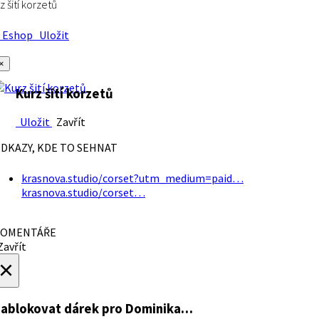
z šití korzetů
Eshop
Uložit
×
Kurz šití korzetů
Uložit
Zavřít
DKAZY, KDE TO SEHNAT
krasnova.studio/corset?utm_medium=paid…
krasnova.studio/corset…
OMENTÁŘE
avřít
×
ablokovat dárek
pro Dominika…