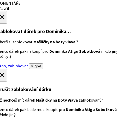
OMENTÁŘE
avřít
×
ablokovat dárek
pro Dominika…
hceš si zablokovat
Mašličky na boty Viava
?
ento dárek pak nekoupí pro
Dominika Atigu Sobotková
nikdo jin
ež ty :)
no, zablokovat
× Zpět
×
rušit zablokování dárku
ž nechceš mít dárek
Mašličky na boty Viava
zablokovaný?
ento dárek pak bude moci koupit pro
Dominika Atigu Sobotková
ěkdo jiný.