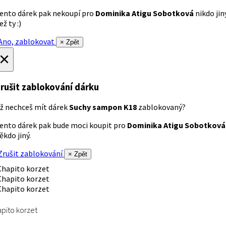
ento dárek pak nekoupí pro
Dominika Atigu Sobotková
nikdo jin
ež ty :)
no, zablokovat
× Zpět
×
rušit zablokování dárku
ž nechceš mít dárek
Suchy sampon K18
zablokovaný?
ento dárek pak bude moci koupit pro
Dominika Atigu Sobotková
ěkdo jiný.
rušit zablokování
× Zpět
pito korzet