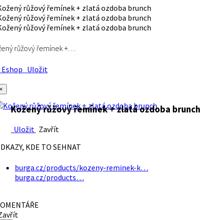
ený růžový řemínek +…
Eshop
Uložit
×
Kožený růžový řemínek + zlatá ozdoba brunch
Uložit
Zavřít
DKAZY, KDE TO SEHNAT
burga.cz/products/kozeny-reminek-k…
burga.cz/products…
OMENTÁŘE
avřít