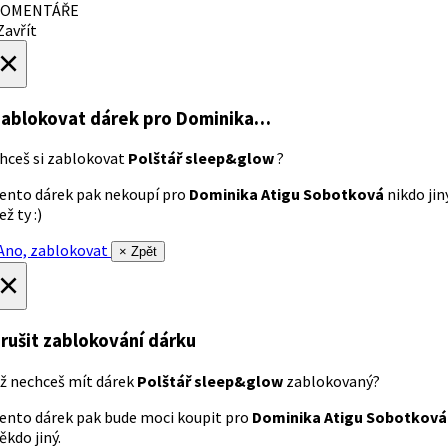
OMENTÁŘE
avřít
×
ablokovat dárek
pro Dominika…
hceš si zablokovat
Polštář sleep&glow
?
ento dárek pak nekoupí pro
Dominika Atigu Sobotková
nikdo jin
ež ty :)
no, zablokovat
× Zpět
×
rušit zablokování dárku
ž nechceš mít dárek
Polštář sleep&glow
zablokovaný?
ento dárek pak bude moci koupit pro
Dominika Atigu Sobotková
ěkdo jiný.