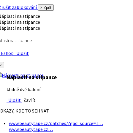
rušit zablokování
× Zpět
lasti na stipance
Eshop
Uložit
×
Náplasti na stipance
klidně dvě balení
Uložit
Zavřít
DKAZY, KDE TO SEHNAT
www.beautytape.cz/patches/?gad_source=1…
www.beautytape.cz…