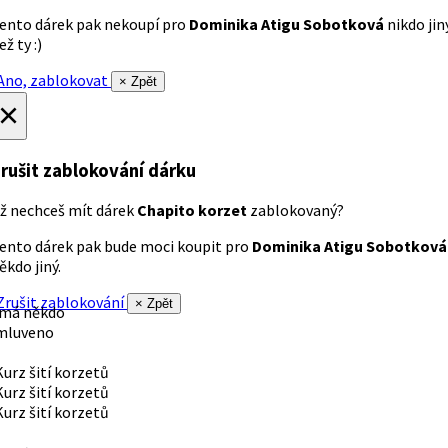
ento dárek pak nekoupí pro
Dominika Atigu Sobotková
nikdo jin
ež ty :)
no, zablokovat
× Zpět
×
rušit zablokování dárku
ž nechceš mít dárek
Chapito korzet
zablokovaný?
ento dárek pak bude moci koupit pro
Dominika Atigu Sobotková
ěkdo jiný.
rušit zablokování
× Zpět
 má někdo
mluveno