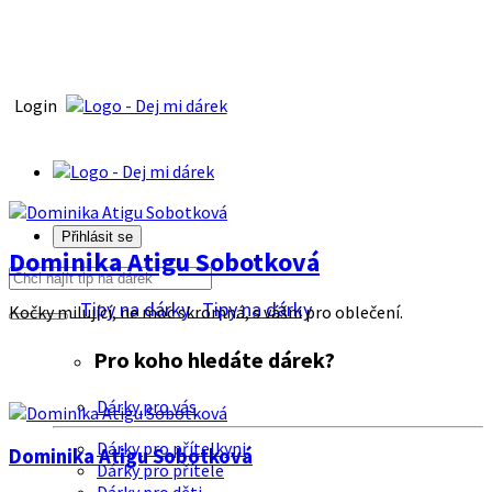
Login
Přihlásit se
Dominika Atigu Sobotková
Tipy na dárky
Tipy na dárky
Kočky milující, ne moc skromná, s vášni pro oblečení.
Pro koho hledáte dárek?
Dárky pro vás
Dárky pro přítelkyni
Dominika Atigu Sobotková
Dárky pro přítele