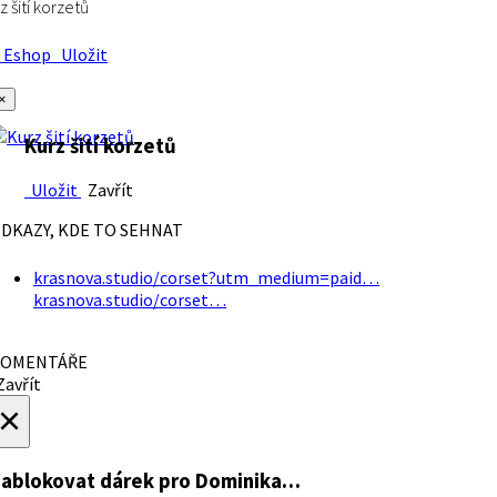
z šití korzetů
Eshop
Uložit
×
Kurz šití korzetů
Uložit
Zavřít
DKAZY, KDE TO SEHNAT
krasnova.studio/corset?utm_medium=paid…
krasnova.studio/corset…
OMENTÁŘE
avřít
×
ablokovat dárek
pro Dominika…