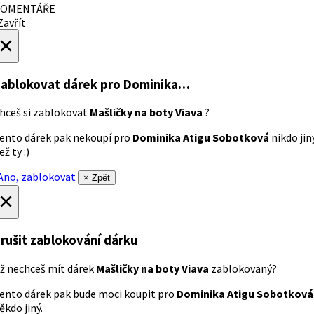
OMENTÁŘE
avřít
×
ablokovat dárek
pro Dominika…
hceš si zablokovat
Mašličky na boty Viava
?
ento dárek pak nekoupí pro
Dominika Atigu Sobotková
nikdo jin
ež ty :)
no, zablokovat
× Zpět
×
rušit zablokování dárku
ž nechceš mít dárek
Mašličky na boty Viava
zablokovaný?
ento dárek pak bude moci koupit pro
Dominika Atigu Sobotková
ěkdo jiný.