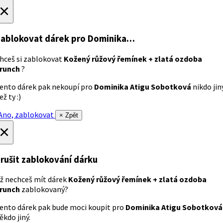
×
ablokovat dárek
pro Dominika…
hceš si zablokovat
Kožený růžový řemínek + zlatá ozdoba
runch
?
ento dárek pak nekoupí pro
Dominika Atigu Sobotková
nikdo jin
ež ty :)
no, zablokovat
× Zpět
×
rušit zablokování dárku
ž nechceš mít dárek
Kožený růžový řemínek + zlatá ozdoba
runch
zablokovaný?
ento dárek pak bude moci koupit pro
Dominika Atigu Sobotková
ěkdo jiný.