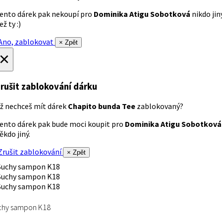
ento dárek pak nekoupí pro
Dominika Atigu Sobotková
nikdo jin
ež ty :)
no, zablokovat
× Zpět
×
rušit zablokování dárku
ž nechceš mít dárek
Chapito bunda Tee
zablokovaný?
ento dárek pak bude moci koupit pro
Dominika Atigu Sobotková
ěkdo jiný.
rušit zablokování
× Zpět
chy sampon K18