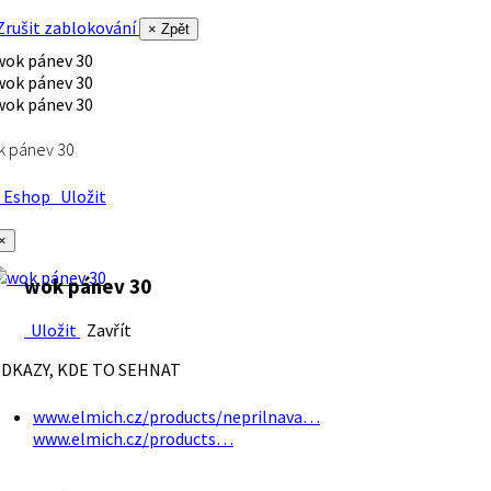
rušit zablokování
× Zpět
k pánev 30
Eshop
Uložit
×
wok pánev 30
Uložit
Zavřít
DKAZY, KDE TO SEHNAT
www.elmich.cz/products/neprilnava…
www.elmich.cz/products…