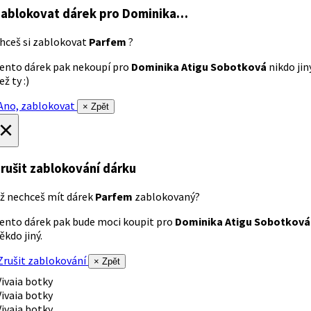
ablokovat dárek
pro Dominika…
hceš si zablokovat
Parfem
?
ento dárek pak nekoupí pro
Dominika Atigu Sobotková
nikdo jin
ež ty :)
no, zablokovat
× Zpět
×
rušit zablokování dárku
ž nechceš mít dárek
Parfem
zablokovaný?
ento dárek pak bude moci koupit pro
Dominika Atigu Sobotková
ěkdo jiný.
rušit zablokování
× Zpět