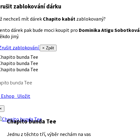
rušit zablokování dárku
ž nechceš mít dárek
Chapito kabát
zablokovaný?
ento dárek pak bude moci koupit pro
Dominika Atigu Sobotková
ěkdo jiný.
rušit zablokování
× Zpět
apito bunda Tee
Eshop
Uložit
×
Chapito bunda Tee
Jednu z těchto tří, výběr nechám na vas