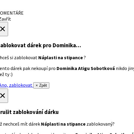
OMENTÁŘE
avřít
×
ablokovat dárek
pro Dominika…
hceš si zablokovat
Náplasti na stipance
?
ento dárek pak nekoupí pro
Dominika Atigu Sobotková
nikdo jin
ež ty :)
no, zablokovat
× Zpět
×
rušit zablokování dárku
ž nechceš mít dárek
Náplasti na stipance
zablokovaný?