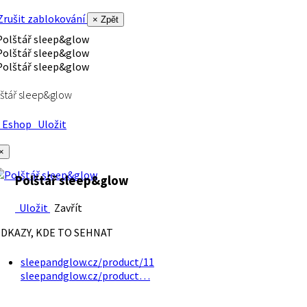
rušit zablokování
× Zpět
štář sleep&glow
Eshop
Uložit
×
Polštář sleep&glow
Uložit
Zavřít
DKAZY, KDE TO SEHNAT
sleepandglow.cz/product/11
sleepandglow.cz/product…