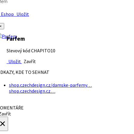
rfem
Eshop
Uložit
×
Parfem
Slevový kód CHAPITO10
Uložit
Zavřít
DKAZY, KDE TO SEHNAT
shop.czechdesign.cz/damske-parfemy…
shop.czechdesign.cz…
OMENTÁŘE
avřít
×