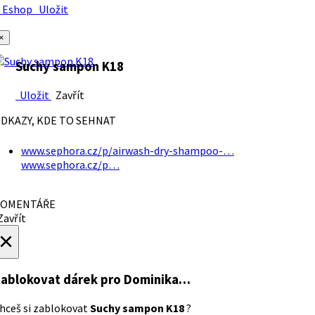
Eshop
Uložit
×
Suchy sampon K18
Uložit
Zavřít
DKAZY, KDE TO SEHNAT
www.sephora.cz/p/airwash-dry-shampoo-…
www.sephora.cz/p…
OMENTÁŘE
avřít
×
ablokovat dárek
pro Dominika…
hceš si zablokovat
Suchy sampon K18
?