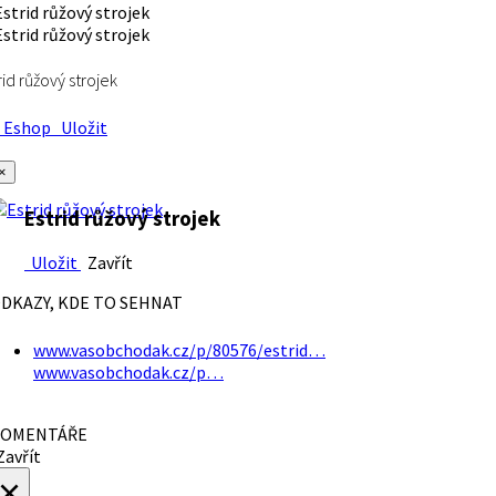
rid růžový strojek
Eshop
Uložit
×
Estrid růžový strojek
Uložit
Zavřít
DKAZY, KDE TO SEHNAT
www.vasobchodak.cz/p/80576/estrid…
www.vasobchodak.cz/p…
OMENTÁŘE
avřít
×