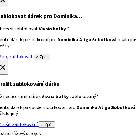
ablokovat dárek
pro Dominika…
hceš si zablokovat
Vivaia botky
?
ento dárek pak nekoupí pro
Dominika Atigu Sobotková
nikdo jin
ež ty :)
no, zablokovat
× Zpět
×
rušit zablokování dárku
ž nechceš mít dárek
Vivaia botky
zablokovaný?
ento dárek pak bude moci koupit pro
Dominika Atigu Sobotková
ěkdo jiný.
rušit zablokování
× Zpět