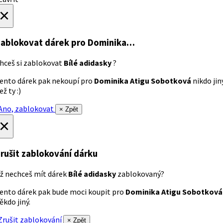
×
ablokovat dárek
pro Dominika…
hceš si zablokovat
Bílé adidasky
?
ento dárek pak nekoupí pro
Dominika Atigu Sobotková
nikdo jin
ež ty :)
no, zablokovat
× Zpět
×
rušit zablokování dárku
ž nechceš mít dárek
Bílé adidasky
zablokovaný?
ento dárek pak bude moci koupit pro
Dominika Atigu Sobotková
ěkdo jiný.
rušit zablokování
× Zpět