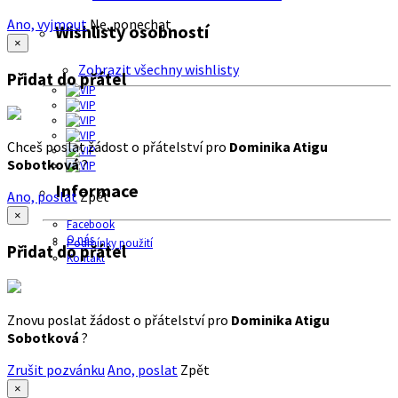
Ano, vyjmout
Ne, ponechat
Wishlisty osobností
×
Zobrazit všechny wishlisty
Přidat do přátel
Chceš poslat žádost o přátelství pro
Dominika Atigu
Sobotková
?
Informace
Ano, poslat
Zpět
×
Facebook
O nás
Podmínky použití
Přidat do přátel
Kontakt
Znovu poslat žádost o přátelství pro
Dominika Atigu
Sobotková
?
Zrušit pozvánku
Ano, poslat
Zpět
×