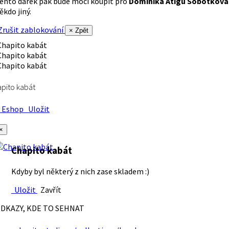
ento dárek pak bude moci koupit pro
Dominika Atigu Sobotková
ěkdo jiný.
rušit zablokování
× Zpět
pito kabát
Eshop
Uložit
×
Chapito kabát
Kdyby byl některý z nich zase skladem :)
Uložit
Zavřít
DKAZY, KDE TO SEHNAT