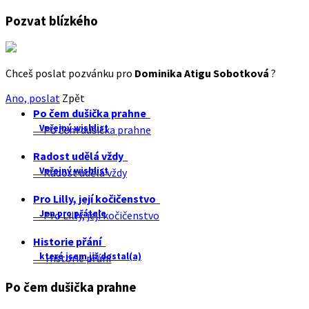
Pozvat blízkého
Chceš poslat pozvánku pro
Dominika Atigu Sobotková
?
Ano, poslat
Zpět
Po čem dušička prahne
Veřejný wishlist
Po čem dušička prahne
Radost udělá vždy
Veřejný wishlist
Radost udělá vždy
Pro Lilly, její kočičenstvo
Jen pro přátele
Pro Lilly, její kočičenstvo
Historie přání
které jsem již dostal(a)
Historie přání
Po čem dušička prahne