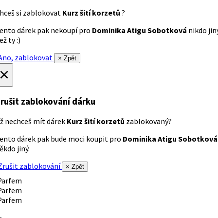
hceš si zablokovat
Kurz šití korzetů
?
ento dárek pak nekoupí pro
Dominika Atigu Sobotková
nikdo jin
ež ty :)
no, zablokovat
× Zpět
×
rušit zablokování dárku
ž nechceš mít dárek
Kurz šití korzetů
zablokovaný?
ento dárek pak bude moci koupit pro
Dominika Atigu Sobotková
ěkdo jiný.
rušit zablokování
× Zpět