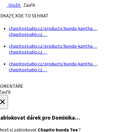
Uložit
Zavřít
DKAZY, KDE TO SEHNAT
chapitostudio.cz/products/bunda-kantha…
chapitostudio.cz…
chapitostudio.cz/products/bunda-kantha…
chapitostudio.cz…
chapitostudio.cz/products/bunda-kantha…
chapitostudio.cz…
OMENTÁŘE
avřít
×
ablokovat dárek
pro Dominika…
hceš si zablokovat
Chapito bunda Tee
?