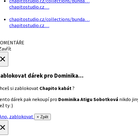
chapitostudio.cz/collections/bunda…
chapitostudio.cz…
chapitostudio.cz/collections/bunda…
chapitostudio.cz…
OMENTÁŘE
avřít
×
ablokovat dárek
pro Dominika…
hceš si zablokovat
Chapito kabát
?
ento dárek pak nekoupí pro
Dominika Atigu Sobotková
nikdo jin
ež ty :)
no, zablokovat
× Zpět
×