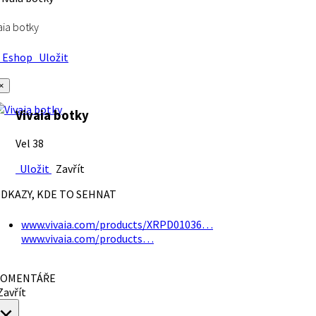
aia botky
Eshop
Uložit
×
Vivaia botky
Vel 38
Uložit
Zavřít
DKAZY, KDE TO SEHNAT
www.vivaia.com/products/XRPD01036…
www.vivaia.com/products…
OMENTÁŘE
avřít
×