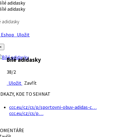
é adidasky
Eshop
Uložit
×
Bílé adidasky
38/2
Uložit
Zavřít
DKAZY, KDE TO SEHNAT
ccc.eu/cz/cs/p/sportovni-obuv-adidas-c…
ccc.eu/cz/cs/p…
OMENTÁŘE
avřít