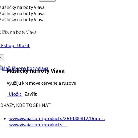
ličky na boty Viava
Eshop
Uložit
×
Mašličky na boty Viava
Využiju kremove cervene a ruzove
Uložit
Zavřít
DKAZY, KDE TO SEHNAT
www.vivaia.com/products/XRPD00812/Dora…
www.vivaia.com/products…