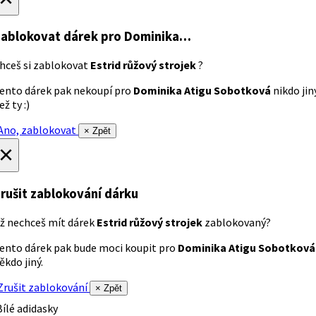
ablokovat dárek
pro Dominika…
hceš si zablokovat
Estrid růžový strojek
?
ento dárek pak nekoupí pro
Dominika Atigu Sobotková
nikdo jin
ež ty :)
no, zablokovat
× Zpět
×
rušit zablokování dárku
ž nechceš mít dárek
Estrid růžový strojek
zablokovaný?
ento dárek pak bude moci koupit pro
Dominika Atigu Sobotková
ěkdo jiný.
rušit zablokování
× Zpět