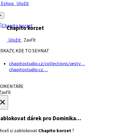
Eshop
Uložit
×
Chapito korzet
Uložit
Zavřít
DKAZY, KDE TO SEHNAT
chapitostudio.cz/collections/vesty…
chapitostudio.cz…
OMENTÁŘE
avřít
×
ablokovat dárek
pro Dominika…
hceš si zablokovat
Chapito korzet
?