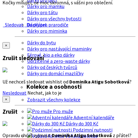
Dárky pro děti
Kočky milující, ne moc skromná, s vášni pro oblečení.
Dárky pro mamku
Dárky pro tátu
Dárky pro všechny bytosti
Sledovat
Do přátel
Dárky pro prarodiče
Dárky pro miminka
Dárky do bytu
×
Dárky pro nastávající maminky
Férové, bio a eko dárky
Zrušit sledování
Udržitelné a zero-waste dárky
Dárky od českých tvůrců
Dárky pro domácí mazlíčky
Už nechceš sledovat wishlist od
Dominika Atigu Sobotková
?
Kolekce a osobnosti
Nesledovat
Nechat, jak to je
Zobrazit všechny kolekce
×
Zrušit
Pro muže
Adventní kalendáře
Dárky do 300 Kč
Podzimní nutnosti
Opravdu chceš vyjmout
Dominika Atigu Sobotková
z přátel?
Voňavá kolekce