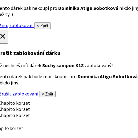
ento dárek pak nekoupí pro
Dominika Atigu Sobotková
nikdo jin
ež ty :)
no, zablokovat
× Zpět
×
rušit zablokování dárku
ž nechceš mít dárek
Suchy sampon K18
zablokovaný?
ento dárek pak bude moci koupit pro
Dominika Atigu Sobotková
ěkdo jiný.
rušit zablokování
× Zpět
pito korzet