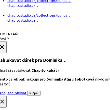
chapitostudio.cz/collections/bunda…
chapitostudio.cz…
chapitostudio.cz/collections/bunda…
chapitostudio.cz…
OMENTÁŘE
avřít
×
ablokovat dárek
pro Dominika…
hceš si zablokovat
Chapito kabát
?
ento dárek pak nekoupí pro
Dominika Atigu Sobotková
nikdo jin
ež ty :)
no, zablokovat
× Zpět
×