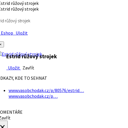
rid růžový strojek
Eshop
Uložit
×
Estrid růžový strojek
Uložit
Zavřít
DKAZY, KDE TO SEHNAT
www.vasobchodak.cz/p/80576/estrid…
www.vasobchodak.cz/p…
OMENTÁŘE
avřít
×