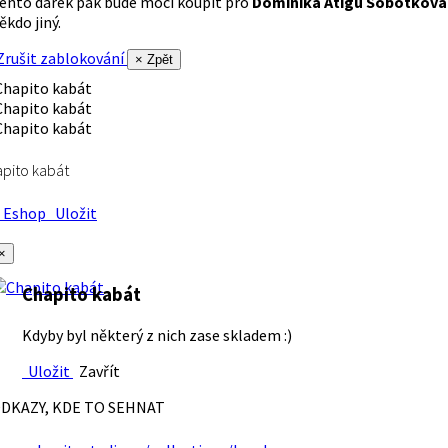
ento dárek pak bude moci koupit pro
Dominika Atigu Sobotková
ěkdo jiný.
rušit zablokování
× Zpět
pito kabát
Eshop
Uložit
×
Chapito kabát
Kdyby byl některý z nich zase skladem :)
Uložit
Zavřít
DKAZY, KDE TO SEHNAT