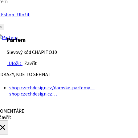
rfem
Eshop
Uložit
×
Parfem
Slevový kód CHAPITO10
Uložit
Zavřít
DKAZY, KDE TO SEHNAT
shop.czechdesign.cz/damske-parfemy…
shop.czechdesign.cz…
OMENTÁŘE
avřít
×