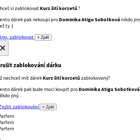
hceš si zablokovat
Kurz šití korzetů
?
ento dárek pak nekoupí pro
Dominika Atigu Sobotková
nikdo jin
ež ty :)
no, zablokovat
× Zpět
×
rušit zablokování dárku
ž nechceš mít dárek
Kurz šití korzetů
zablokovaný?
ento dárek pak bude moci koupit pro
Dominika Atigu Sobotková
ěkdo jiný.
rušit zablokování
× Zpět