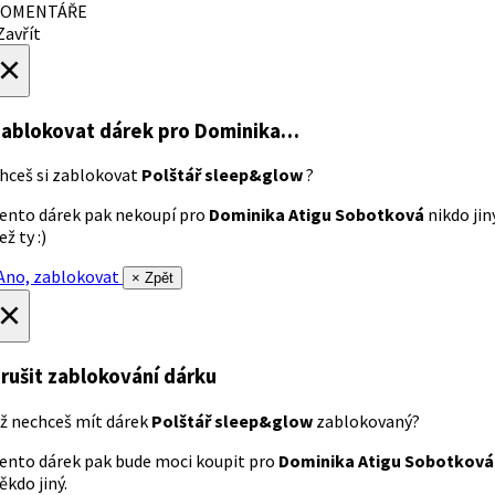
OMENTÁŘE
avřít
×
ablokovat dárek
pro Dominika…
hceš si zablokovat
Polštář sleep&glow
?
ento dárek pak nekoupí pro
Dominika Atigu Sobotková
nikdo jin
ež ty :)
no, zablokovat
× Zpět
×
rušit zablokování dárku
ž nechceš mít dárek
Polštář sleep&glow
zablokovaný?
ento dárek pak bude moci koupit pro
Dominika Atigu Sobotková
ěkdo jiný.