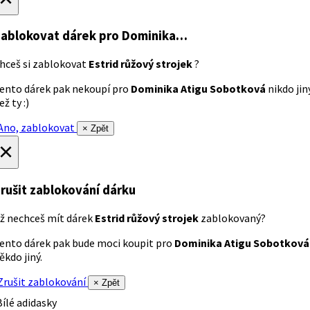
ablokovat dárek
pro Dominika…
hceš si zablokovat
Estrid růžový strojek
?
ento dárek pak nekoupí pro
Dominika Atigu Sobotková
nikdo jin
ež ty :)
no, zablokovat
× Zpět
×
rušit zablokování dárku
ž nechceš mít dárek
Estrid růžový strojek
zablokovaný?
ento dárek pak bude moci koupit pro
Dominika Atigu Sobotková
ěkdo jiný.
rušit zablokování
× Zpět