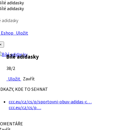
é adidasky
Eshop
Uložit
×
Bílé adidasky
38/2
Uložit
Zavřít
DKAZY, KDE TO SEHNAT
ccc.eu/cz/cs/p/sportovni-obuv-adidas-c…
ccc.eu/cz/cs/p…
OMENTÁŘE
avřít