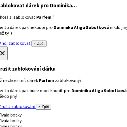
ablokovat dárek
pro Dominika…
hceš si zablokovat
Parfem
?
ento dárek pak nekoupí pro
Dominika Atigu Sobotková
nikdo jin
ež ty :)
no, zablokovat
× Zpět
×
rušit zablokování dárku
ž nechceš mít dárek
Parfem
zablokovaný?
ento dárek pak bude moci koupit pro
Dominika Atigu Sobotková
ěkdo jiný.
rušit zablokování
× Zpět