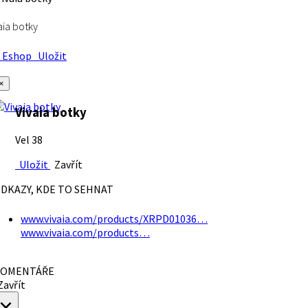
aia botky
Eshop
Uložit
×
Vivaia botky
Vel 38
Uložit
Zavřít
DKAZY, KDE TO SEHNAT
www.vivaia.com/products/XRPD01036…
www.vivaia.com/products…
OMENTÁŘE
avřít
×