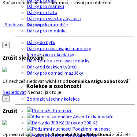
Dárky pro děti
Kočky milující, ne moc skromná, s vášni pro oblečení.
Dárky pro mamku
Dárky pro tátu
Dárky pro všechny bytosti
Sledovat
Do přátel
Dárky pro prarodiče
Dárky pro miminka
Dárky do bytu
×
Dárky pro nastávající maminky
Férové, bio a eko dárky
Zrušit sledování
Udržitelné a zero-waste dárky
Dárky od českých tvůrců
Dárky pro domácí mazlíčky
Už nechceš sledovat wishlist od
Dominika Atigu Sobotková
?
Kolekce a osobnosti
Nesledovat
Nechat, jak to je
Zobrazit všechny kolekce
×
Zrušit
Pro muže
Adventní kalendáře
Dárky do 300 Kč
Podzimní nutnosti
Opravdu chceš vyjmout
Dominika Atigu Sobotková
z přátel?
Voňavá kolekce