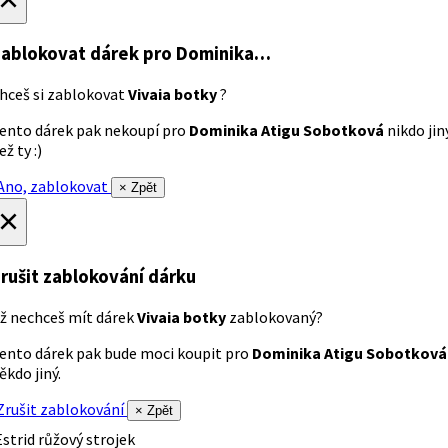
ablokovat dárek
pro Dominika…
hceš si zablokovat
Vivaia botky
?
ento dárek pak nekoupí pro
Dominika Atigu Sobotková
nikdo jin
ež ty :)
no, zablokovat
× Zpět
×
rušit zablokování dárku
ž nechceš mít dárek
Vivaia botky
zablokovaný?
ento dárek pak bude moci koupit pro
Dominika Atigu Sobotková
ěkdo jiný.
rušit zablokování
× Zpět