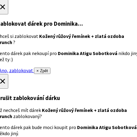
×
ablokovat dárek
pro Dominika…
hceš si zablokovat
Kožený růžový řemínek + zlatá ozdoba
runch
?
ento dárek pak nekoupí pro
Dominika Atigu Sobotková
nikdo jin
ež ty :)
no, zablokovat
× Zpět
×
rušit zablokování dárku
ž nechceš mít dárek
Kožený růžový řemínek + zlatá ozdoba
runch
zablokovaný?
ento dárek pak bude moci koupit pro
Dominika Atigu Sobotková
ěkdo jiný.