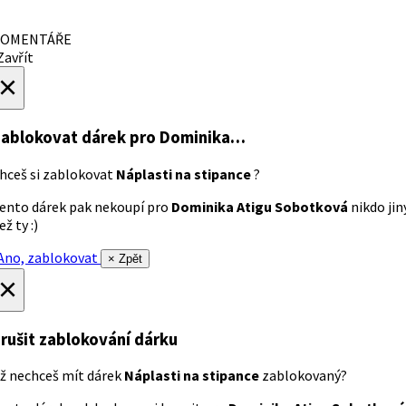
OMENTÁŘE
avřít
×
ablokovat dárek
pro Dominika…
hceš si zablokovat
Náplasti na stipance
?
ento dárek pak nekoupí pro
Dominika Atigu Sobotková
nikdo jin
ež ty :)
no, zablokovat
× Zpět
×
rušit zablokování dárku
ž nechceš mít dárek
Náplasti na stipance
zablokovaný?