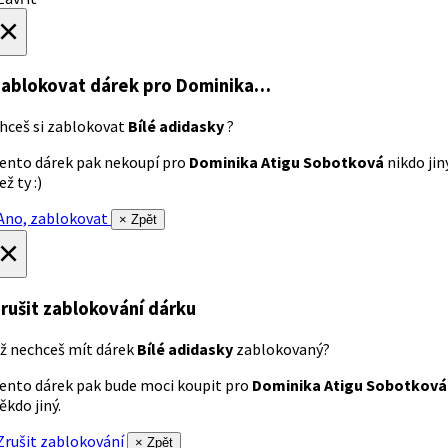
×
ablokovat dárek
pro Dominika…
hceš si zablokovat
Bílé adidasky
?
ento dárek pak nekoupí pro
Dominika Atigu Sobotková
nikdo jin
ež ty :)
no, zablokovat
× Zpět
×
rušit zablokování dárku
ž nechceš mít dárek
Bílé adidasky
zablokovaný?
ento dárek pak bude moci koupit pro
Dominika Atigu Sobotková
ěkdo jiný.
rušit zablokování
× Zpět