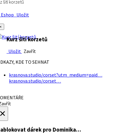
z šití korzetů
Eshop
Uložit
×
Kurz šití korzetů
Uložit
Zavřít
DKAZY, KDE TO SEHNAT
krasnova.studio/corset?utm_medium=paid…
krasnova.studio/corset…
OMENTÁŘE
avřít
×
ablokovat dárek
pro Dominika…