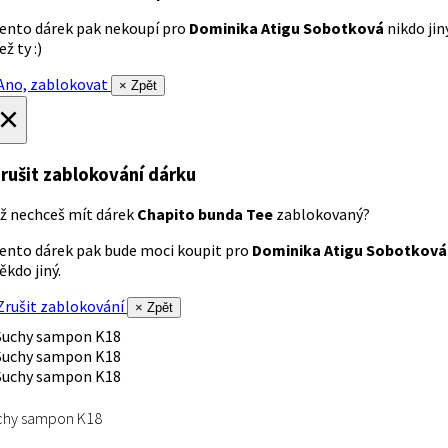
ento dárek pak nekoupí pro
Dominika Atigu Sobotková
nikdo jin
ež ty :)
no, zablokovat
× Zpět
×
rušit zablokování dárku
ž nechceš mít dárek
Chapito bunda Tee
zablokovaný?
ento dárek pak bude moci koupit pro
Dominika Atigu Sobotková
ěkdo jiný.
rušit zablokování
× Zpět
chy sampon K18