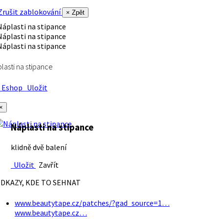
rušit zablokování
× Zpět
lasti na stipance
Eshop
Uložit
×
Náplasti na stipance
klidně dvě balení
Uložit
Zavřít
DKAZY, KDE TO SEHNAT
www.beautytape.cz/patches/?gad_source=1…
www.beautytape.cz…