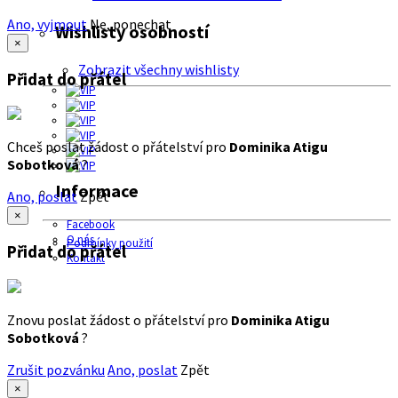
Ano, vyjmout
Ne, ponechat
Wishlisty osobností
×
Zobrazit všechny wishlisty
Přidat do přátel
Chceš poslat žádost o přátelství pro
Dominika Atigu
Sobotková
?
Informace
Ano, poslat
Zpět
×
Facebook
O nás
Podmínky použití
Přidat do přátel
Kontakt
Znovu poslat žádost o přátelství pro
Dominika Atigu
Sobotková
?
Zrušit pozvánku
Ano, poslat
Zpět
×