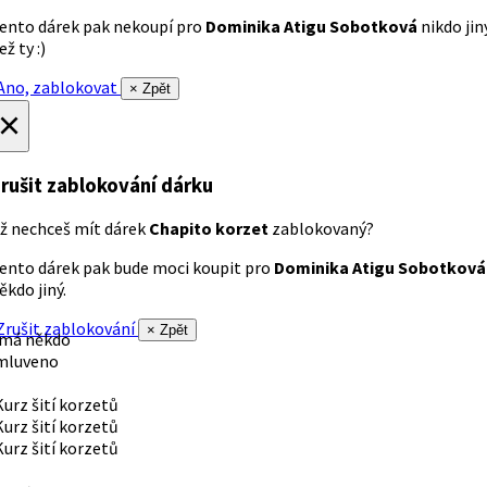
ento dárek pak nekoupí pro
Dominika Atigu Sobotková
nikdo jin
ež ty :)
no, zablokovat
× Zpět
×
rušit zablokování dárku
ž nechceš mít dárek
Chapito korzet
zablokovaný?
ento dárek pak bude moci koupit pro
Dominika Atigu Sobotková
ěkdo jiný.
rušit zablokování
× Zpět
 má někdo
mluveno