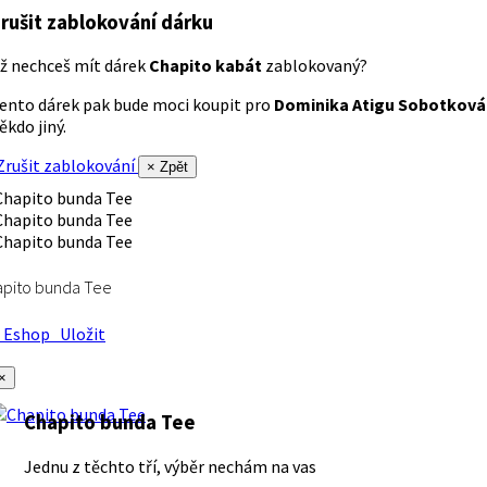
rušit zablokování dárku
ž nechceš mít dárek
Chapito kabát
zablokovaný?
ento dárek pak bude moci koupit pro
Dominika Atigu Sobotková
ěkdo jiný.
rušit zablokování
× Zpět
apito bunda Tee
Eshop
Uložit
×
Chapito bunda Tee
Jednu z těchto tří, výběr nechám na vas