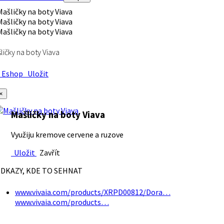
ličky na boty Viava
Eshop
Uložit
×
Mašličky na boty Viava
Využiju kremove cervene a ruzove
Uložit
Zavřít
DKAZY, KDE TO SEHNAT
www.vivaia.com/products/XRPD00812/Dora…
www.vivaia.com/products…