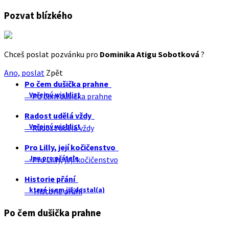
Pozvat blízkého
Chceš poslat pozvánku pro
Dominika Atigu Sobotková
?
Ano, poslat
Zpět
Po čem dušička prahne
Veřejný wishlist
Po čem dušička prahne
Radost udělá vždy
Veřejný wishlist
Radost udělá vždy
Pro Lilly, její kočičenstvo
Jen pro přátele
Pro Lilly, její kočičenstvo
Historie přání
které jsem již dostal(a)
Historie přání
Po čem dušička prahne