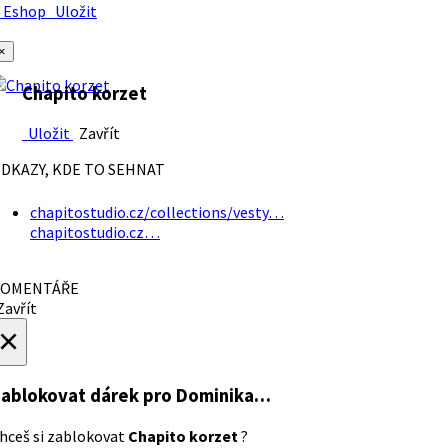
Eshop
Uložit
×
Chapito korzet
Uložit
Zavřít
DKAZY, KDE TO SEHNAT
chapitostudio.cz/collections/vesty…
chapitostudio.cz…
OMENTÁŘE
avřít
×
ablokovat dárek
pro Dominika…
hceš si zablokovat
Chapito korzet
?