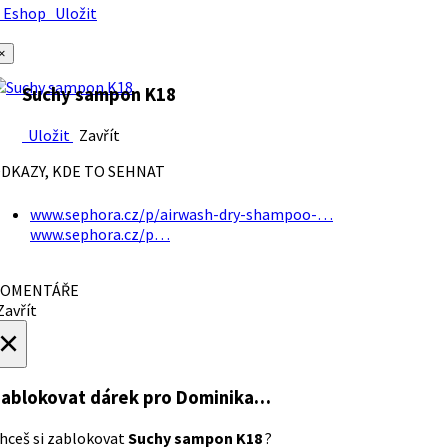
Eshop
Uložit
×
Suchy sampon K18
Uložit
Zavřít
DKAZY, KDE TO SEHNAT
www.sephora.cz/p/airwash-dry-shampoo-…
www.sephora.cz/p…
OMENTÁŘE
avřít
×
ablokovat dárek
pro Dominika…
hceš si zablokovat
Suchy sampon K18
?