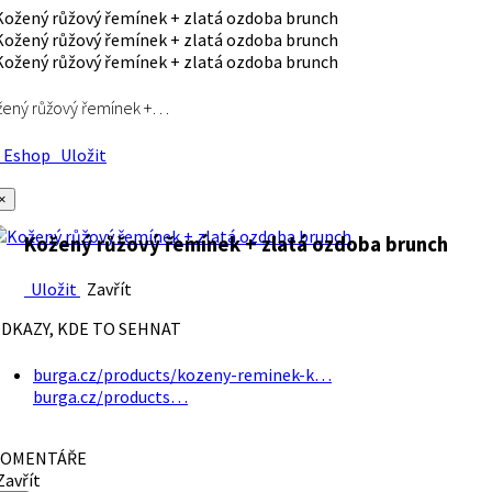
ený růžový řemínek +…
Eshop
Uložit
×
Kožený růžový řemínek + zlatá ozdoba brunch
Uložit
Zavřít
DKAZY, KDE TO SEHNAT
burga.cz/products/kozeny-reminek-k…
burga.cz/products…
OMENTÁŘE
avřít