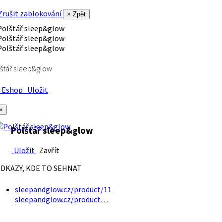
rušit zablokování
× Zpět
štář sleep&glow
Eshop
Uložit
×
Polštář sleep&glow
Uložit
Zavřít
DKAZY, KDE TO SEHNAT
sleepandglow.cz/product/11
sleepandglow.cz/product…