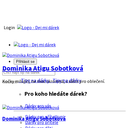
Login
Přihlásit se
Dominika Atigu Sobotková
Tipy na dárky
Tipy na dárky
Kočky milující, ne moc skromná, s vášni pro oblečení.
Pro koho hledáte dárek?
Dárky pro vás
Dárky pro přítelkyni
Dominika Atigu Sobotková
Dárky pro přítele