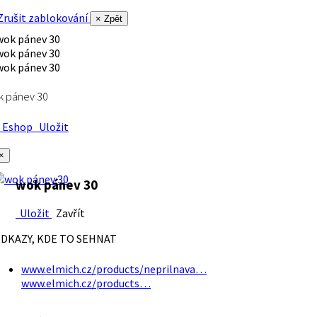
rušit zablokování
× Zpět
k pánev 30
Eshop
Uložit
×
wok pánev 30
Uložit
Zavřít
DKAZY, KDE TO SEHNAT
www.elmich.cz/products/neprilnava…
www.elmich.cz/products…