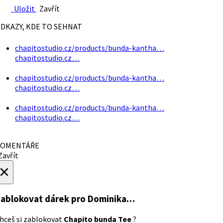
Uložit
Zavřít
DKAZY, KDE TO SEHNAT
chapitostudio.cz/products/bunda-kantha…
chapitostudio.cz…
chapitostudio.cz/products/bunda-kantha…
chapitostudio.cz…
chapitostudio.cz/products/bunda-kantha…
chapitostudio.cz…
OMENTÁŘE
avřít
×
ablokovat dárek
pro Dominika…
hceš si zablokovat
Chapito bunda Tee
?