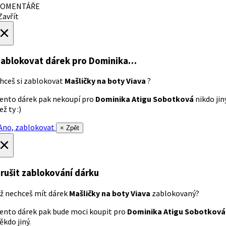
OMENTÁŘE
avřít
×
ablokovat dárek
pro Dominika…
hceš si zablokovat
Mašličky na boty Viava
?
ento dárek pak nekoupí pro
Dominika Atigu Sobotková
nikdo jin
ež ty :)
no, zablokovat
× Zpět
×
rušit zablokování dárku
ž nechceš mít dárek
Mašličky na boty Viava
zablokovaný?
ento dárek pak bude moci koupit pro
Dominika Atigu Sobotková
ěkdo jiný.