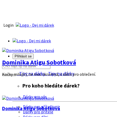
Login
Přihlásit se
Dominika Atigu Sobotková
Tipy na dárky
Tipy na dárky
Kočky milující, ne moc skromná, s vášni pro oblečení.
Pro koho hledáte dárek?
Dárky pro vás
Dárky pro přítelkyni
Dominika Atigu Sobotková
Dárky pro přítele