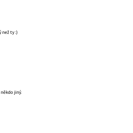
 než ty :)
někdo jiný.