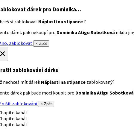
ablokovat dárek
pro Dominika…
hceš si zablokovat
Náplasti na stipance
?
ento dárek pak nekoupí pro
Dominika Atigu Sobotková
nikdo jiný
no, zablokovat
× Zpět
×
rušit zablokování dárku
ž nechceš mít dárek
Náplasti na stipance
zablokovaný?
ento dárek pak bude moci koupit pro
Dominika Atigu Sobotková
rušit zablokování
× Zpět