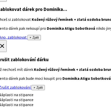
ablokovat dárek
pro Dominika…
hceš si zablokovat
Kožený růžový řemínek + zlatá ozdoba brun
ento dárek pak nekoupí pro
Dominika Atigu Sobotková
nikdo jiný
no, zablokovat
× Zpět
×
rušit zablokování dárku
ž nechceš mít dárek
Kožený růžový řemínek + zlatá ozdoba bru
ento dárek pak bude moci koupit pro
Dominika Atigu Sobotková
rušit zablokování
× Zpět