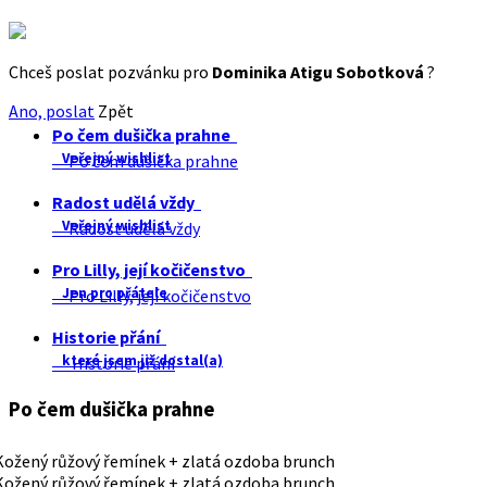
Chceš poslat pozvánku pro
Dominika Atigu Sobotková
?
Ano, poslat
Zpět
Po čem dušička prahne
Veřejný wishlist
Po čem dušička prahne
Radost udělá vždy
Veřejný wishlist
Radost udělá vždy
Pro Lilly, její kočičenstvo
Jen pro přátele
Pro Lilly, její kočičenstvo
Historie přání
které jsem již dostal(a)
Historie přání
Po čem dušička prahne