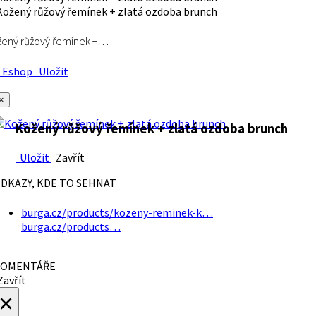
ený růžový řemínek +…
Eshop
Uložit
×
Kožený růžový řemínek + zlatá ozdoba brunch
Uložit
Zavřít
DKAZY, KDE TO SEHNAT
burga.cz/products/kozeny-reminek-k…
burga.cz/products…
OMENTÁŘE
avřít
×