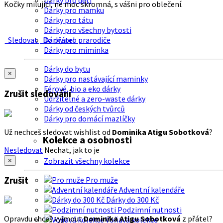
Dárky pro děti
Kočky milující, ne moc skromná, s vášni pro oblečení.
Dárky pro mamku
Dárky pro tátu
Dárky pro všechny bytosti
Sledovat
Do přátel
Dárky pro prarodiče
Dárky pro miminka
Dárky do bytu
×
Dárky pro nastávající maminky
Férové, bio a eko dárky
Zrušit sledování
Udržitelné a zero-waste dárky
Dárky od českých tvůrců
Dárky pro domácí mazlíčky
Už nechceš sledovat wishlist od
Dominika Atigu Sobotková
?
Kolekce a osobnosti
Nesledovat
Nechat, jak to je
Zobrazit všechny kolekce
×
Zrušit
Pro muže
Adventní kalendáře
Dárky do 300 Kč
Podzimní nutnosti
Opravdu chceš vyjmout
Dominika Atigu Sobotková
z přátel?
Voňavá kolekce