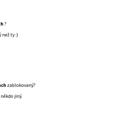
ch
?
 než ty :)
nch
zablokovaný?
někdo jiný.