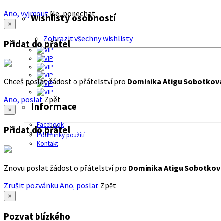
Ano, vyjmout
Ne, ponechat
Wishlisty osobností
×
Zobrazit všechny wishlisty
Přidat do přátel
Chceš poslat žádost o přátelství pro
Dominika Atigu Sobotkov
Ano, poslat
Zpět
Informace
×
Facebook
Přidat do přátel
O nás
Podmínky použití
Kontakt
Znovu poslat žádost o přátelství pro
Dominika Atigu Sobotkov
Zrušit pozvánku
Ano, poslat
Zpět
×
Pozvat blízkého