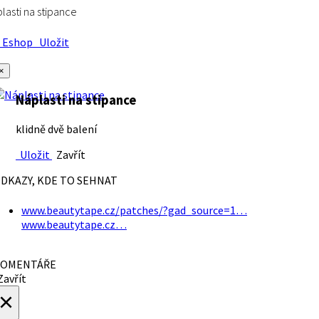
lasti na stipance
Eshop
Uložit
×
Náplasti na stipance
klidně dvě balení
Uložit
Zavřít
DKAZY, KDE TO SEHNAT
www.beautytape.cz/patches/?gad_source=1…
www.beautytape.cz…
OMENTÁŘE
avřít
×