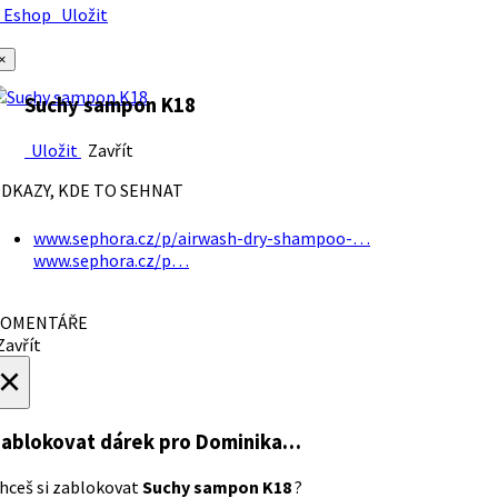
Eshop
Uložit
×
Suchy sampon K18
Uložit
Zavřít
DKAZY, KDE TO SEHNAT
www.sephora.cz/p/airwash-dry-shampoo-…
www.sephora.cz/p…
OMENTÁŘE
avřít
×
ablokovat dárek
pro Dominika…
hceš si zablokovat
Suchy sampon K18
?