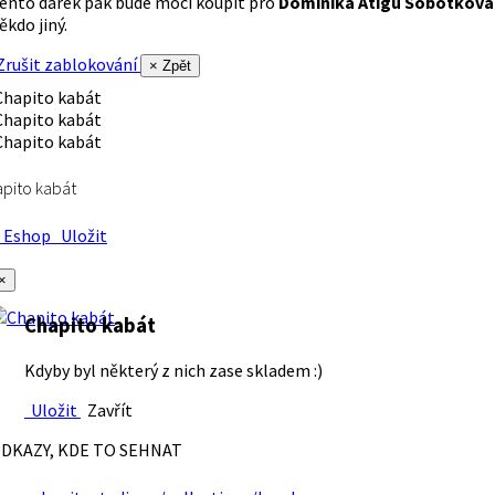
ento dárek pak bude moci koupit pro
Dominika Atigu Sobotková
ěkdo jiný.
rušit zablokování
× Zpět
pito kabát
Eshop
Uložit
×
Chapito kabát
Kdyby byl některý z nich zase skladem :)
Uložit
Zavřít
DKAZY, KDE TO SEHNAT