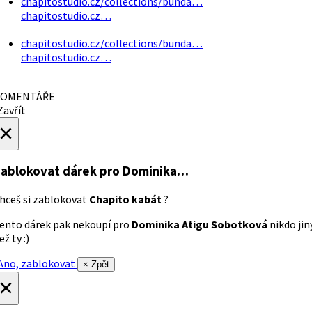
chapitostudio.cz/collections/bunda…
chapitostudio.cz…
chapitostudio.cz/collections/bunda…
chapitostudio.cz…
OMENTÁŘE
avřít
×
ablokovat dárek
pro Dominika…
hceš si zablokovat
Chapito kabát
?
ento dárek pak nekoupí pro
Dominika Atigu Sobotková
nikdo jin
ež ty :)
no, zablokovat
× Zpět
×