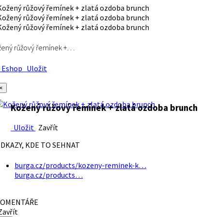
ený růžový řemínek +…
Eshop
Uložit
×
Kožený růžový řemínek + zlatá ozdoba brunch
Uložit
Zavřít
DKAZY, KDE TO SEHNAT
burga.cz/products/kozeny-reminek-k…
burga.cz/products…
OMENTÁŘE
avřít