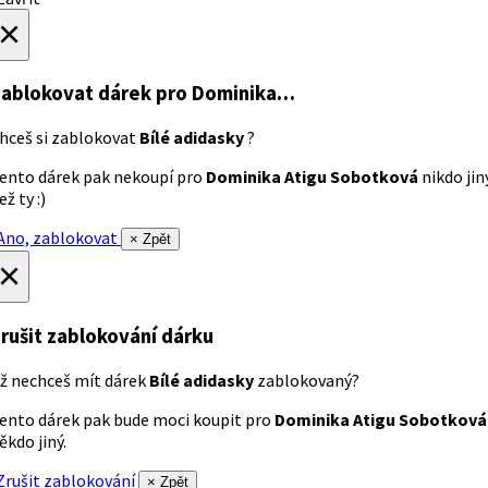
×
ablokovat dárek
pro Dominika…
hceš si zablokovat
Bílé adidasky
?
ento dárek pak nekoupí pro
Dominika Atigu Sobotková
nikdo jin
ež ty :)
no, zablokovat
× Zpět
×
rušit zablokování dárku
ž nechceš mít dárek
Bílé adidasky
zablokovaný?
ento dárek pak bude moci koupit pro
Dominika Atigu Sobotková
ěkdo jiný.
rušit zablokování
× Zpět