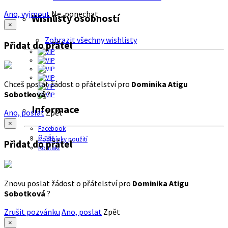
Ano, vyjmout
Ne, ponechat
Wishlisty osobností
×
Zobrazit všechny wishlisty
Přidat do přátel
Chceš poslat žádost o přátelství pro
Dominika Atigu
Sobotková
?
Informace
Ano, poslat
Zpět
×
Facebook
O nás
Podmínky použití
Přidat do přátel
Kontakt
Znovu poslat žádost o přátelství pro
Dominika Atigu
Sobotková
?
Zrušit pozvánku
Ano, poslat
Zpět
×