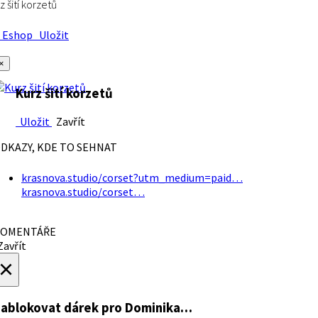
z šití korzetů
Eshop
Uložit
×
Kurz šití korzetů
Uložit
Zavřít
DKAZY, KDE TO SEHNAT
krasnova.studio/corset?utm_medium=paid…
krasnova.studio/corset…
OMENTÁŘE
avřít
×
ablokovat dárek
pro Dominika…