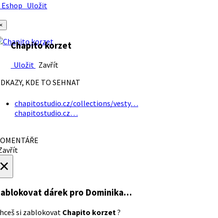
Eshop
Uložit
×
Chapito korzet
Uložit
Zavřít
DKAZY, KDE TO SEHNAT
chapitostudio.cz/collections/vesty…
chapitostudio.cz…
OMENTÁŘE
avřít
×
ablokovat dárek
pro Dominika…
hceš si zablokovat
Chapito korzet
?