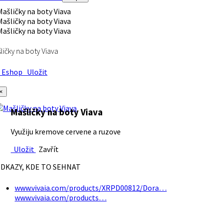
ličky na boty Viava
Eshop
Uložit
×
Mašličky na boty Viava
Využiju kremove cervene a ruzove
Uložit
Zavřít
DKAZY, KDE TO SEHNAT
www.vivaia.com/products/XRPD00812/Dora…
www.vivaia.com/products…