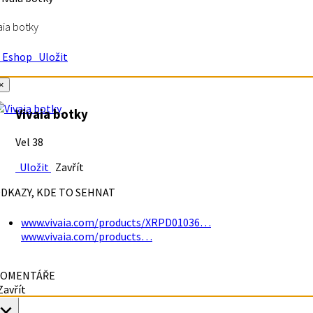
aia botky
Eshop
Uložit
×
Vivaia botky
Vel 38
Uložit
Zavřít
DKAZY, KDE TO SEHNAT
www.vivaia.com/products/XRPD01036…
www.vivaia.com/products…
OMENTÁŘE
avřít
×