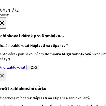
OMENTÁŘE
avřít
×
ablokovat dárek
pro Dominika…
hceš si zablokovat
Náplasti na stipance
?
ento dárek pak nekoupí pro
Dominika Atigu Sobotková
nikdo jin
ež ty :)
no, zablokovat
× Zpět
×
rušit zablokování dárku
ž nechceš mít dárek
Náplasti na stipance
zablokovaný?