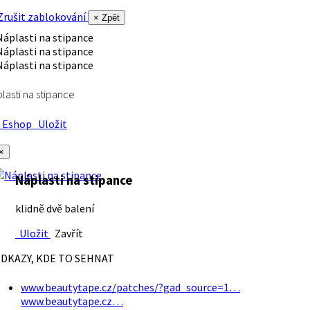
rušit zablokování
× Zpět
lasti na stipance
Eshop
Uložit
×
Náplasti na stipance
klidně dvě balení
Uložit
Zavřít
DKAZY, KDE TO SEHNAT
www.beautytape.cz/patches/?gad_source=1…
www.beautytape.cz…