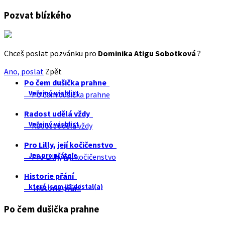
Pozvat blízkého
Chceš poslat pozvánku pro
Dominika Atigu Sobotková
?
Ano, poslat
Zpět
Po čem dušička prahne
Veřejný wishlist
Po čem dušička prahne
Radost udělá vždy
Veřejný wishlist
Radost udělá vždy
Pro Lilly, její kočičenstvo
Jen pro přátele
Pro Lilly, její kočičenstvo
Historie přání
které jsem již dostal(a)
Historie přání
Po čem dušička prahne