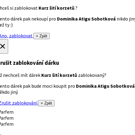
hceš si zablokovat
Kurz šití korzetů
?
ento dárek pak nekoupí pro
Dominika Atigu Sobotková
nikdo jin
ež ty :)
no, zablokovat
× Zpět
×
rušit zablokování dárku
ž nechceš mít dárek
Kurz šití korzetů
zablokovaný?
ento dárek pak bude moci koupit pro
Dominika Atigu Sobotková
ěkdo jiný.
rušit zablokování
× Zpět