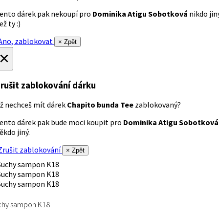
ento dárek pak nekoupí pro
Dominika Atigu Sobotková
nikdo jin
ež ty :)
no, zablokovat
× Zpět
×
rušit zablokování dárku
ž nechceš mít dárek
Chapito bunda Tee
zablokovaný?
ento dárek pak bude moci koupit pro
Dominika Atigu Sobotková
ěkdo jiný.
rušit zablokování
× Zpět
chy sampon K18