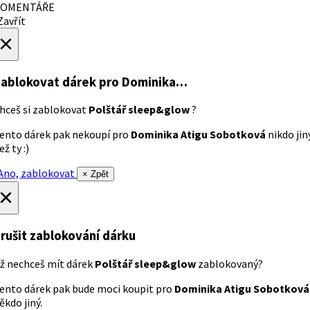
OMENTÁŘE
avřít
×
ablokovat dárek
pro Dominika…
hceš si zablokovat
Polštář sleep&glow
?
ento dárek pak nekoupí pro
Dominika Atigu Sobotková
nikdo jin
ež ty :)
no, zablokovat
× Zpět
×
rušit zablokování dárku
ž nechceš mít dárek
Polštář sleep&glow
zablokovaný?
ento dárek pak bude moci koupit pro
Dominika Atigu Sobotková
ěkdo jiný.