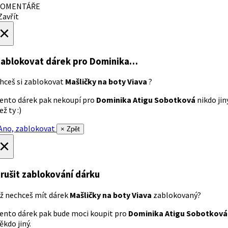
OMENTÁŘE
avřít
×
ablokovat dárek
pro Dominika…
hceš si zablokovat
Mašličky na boty Viava
?
ento dárek pak nekoupí pro
Dominika Atigu Sobotková
nikdo jin
ež ty :)
no, zablokovat
× Zpět
×
rušit zablokování dárku
ž nechceš mít dárek
Mašličky na boty Viava
zablokovaný?
ento dárek pak bude moci koupit pro
Dominika Atigu Sobotková
ěkdo jiný.