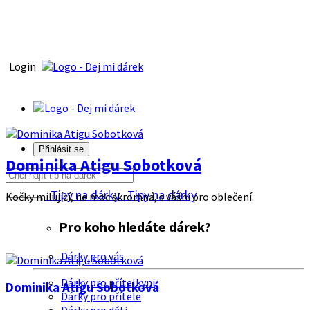
Login
Přihlásit se
Dominika Atigu Sobotková
Tipy na dárky
Tipy na dárky
Kočky milující, ne moc skromná, s vášni pro oblečení.
Pro koho hledáte dárek?
Dárky pro vás
Dárky pro přítelkyni
Dominika Atigu Sobotková
Dárky pro přítele