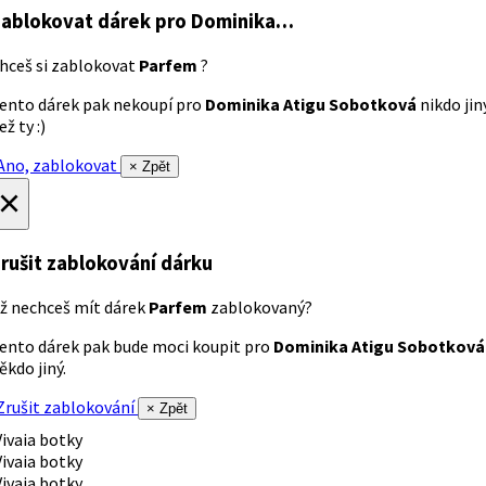
ablokovat dárek
pro Dominika…
hceš si zablokovat
Parfem
?
ento dárek pak nekoupí pro
Dominika Atigu Sobotková
nikdo jin
ež ty :)
no, zablokovat
× Zpět
×
rušit zablokování dárku
ž nechceš mít dárek
Parfem
zablokovaný?
ento dárek pak bude moci koupit pro
Dominika Atigu Sobotková
ěkdo jiný.
rušit zablokování
× Zpět