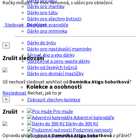
Dárky pro děti
Kočky milující, ne moc skromná, s vášni pro oblečení.
Dárky pro mamku
Dárky pro tátu
Dárky pro všechny bytosti
Sledovat
Do přátel
Dárky pro prarodiče
Dárky pro miminka
Dárky do bytu
×
Dárky pro nastávající maminky
Férové, bio a eko dárky
Zrušit sledování
Udržitelné a zero-waste dárky
Dárky od českých tvůrců
Dárky pro domácí mazlíčky
Už nechceš sledovat wishlist od
Dominika Atigu Sobotková
?
Kolekce a osobnosti
Nesledovat
Nechat, jak to je
Zobrazit všechny kolekce
×
Zrušit
Pro muže
Adventní kalendáře
Dárky do 300 Kč
Podzimní nutnosti
Opravdu chceš vyjmout
Dominika Atigu Sobotková
z přátel?
Voňavá kolekce