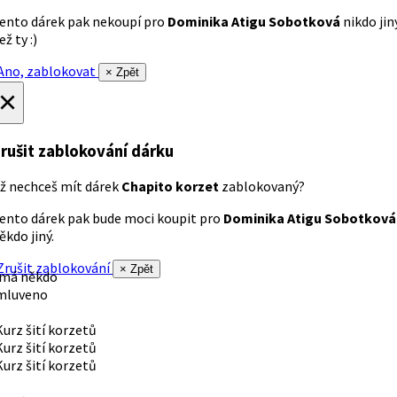
ento dárek pak nekoupí pro
Dominika Atigu Sobotková
nikdo jin
ež ty :)
no, zablokovat
× Zpět
×
rušit zablokování dárku
ž nechceš mít dárek
Chapito korzet
zablokovaný?
ento dárek pak bude moci koupit pro
Dominika Atigu Sobotková
ěkdo jiný.
rušit zablokování
× Zpět
 má někdo
mluveno