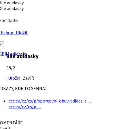
é adidasky
Eshop
Uložit
×
Bílé adidasky
38/2
Uložit
Zavřít
DKAZY, KDE TO SEHNAT
ccc.eu/cz/cs/p/sportovni-obuv-adidas-c…
ccc.eu/cz/cs/p…
OMENTÁŘE
avřít