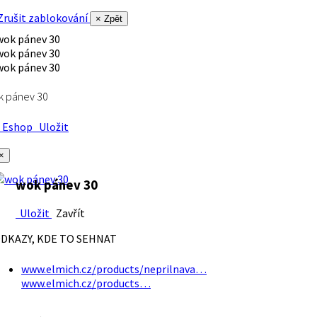
rušit zablokování
× Zpět
k pánev 30
Eshop
Uložit
×
wok pánev 30
Uložit
Zavřít
DKAZY, KDE TO SEHNAT
www.elmich.cz/products/neprilnava…
www.elmich.cz/products…