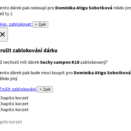
ento dárek pak nekoupí pro
Dominika Atigu Sobotková
nikdo jin
ež ty :)
no, zablokovat
× Zpět
×
rušit zablokování dárku
ž nechceš mít dárek
Suchy sampon K18
zablokovaný?
ento dárek pak bude moci koupit pro
Dominika Atigu Sobotková
ěkdo jiný.
rušit zablokování
× Zpět
pito korzet