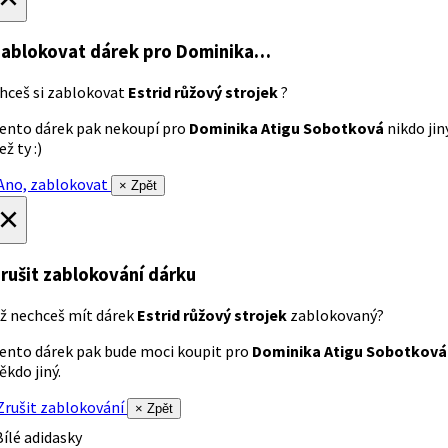
ablokovat dárek
pro Dominika…
hceš si zablokovat
Estrid růžový strojek
?
ento dárek pak nekoupí pro
Dominika Atigu Sobotková
nikdo jin
ež ty :)
no, zablokovat
× Zpět
×
rušit zablokování dárku
ž nechceš mít dárek
Estrid růžový strojek
zablokovaný?
ento dárek pak bude moci koupit pro
Dominika Atigu Sobotková
ěkdo jiný.
rušit zablokování
× Zpět