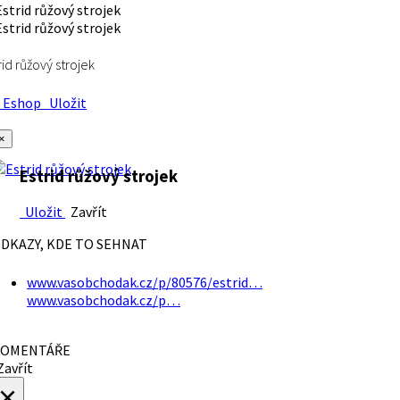
rid růžový strojek
Eshop
Uložit
×
Estrid růžový strojek
Uložit
Zavřít
DKAZY, KDE TO SEHNAT
www.vasobchodak.cz/p/80576/estrid…
www.vasobchodak.cz/p…
OMENTÁŘE
avřít
×