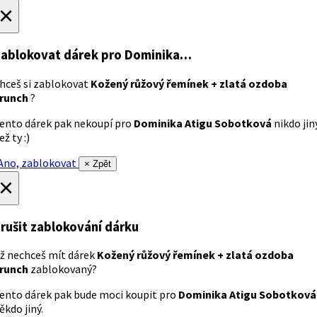
×
ablokovat dárek
pro Dominika…
hceš si zablokovat
Kožený růžový řemínek + zlatá ozdoba
runch
?
ento dárek pak nekoupí pro
Dominika Atigu Sobotková
nikdo jin
ež ty :)
no, zablokovat
× Zpět
×
rušit zablokování dárku
ž nechceš mít dárek
Kožený růžový řemínek + zlatá ozdoba
runch
zablokovaný?
ento dárek pak bude moci koupit pro
Dominika Atigu Sobotková
ěkdo jiný.