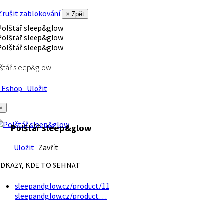
rušit zablokování
× Zpět
štář sleep&glow
Eshop
Uložit
×
Polštář sleep&glow
Uložit
Zavřít
DKAZY, KDE TO SEHNAT
sleepandglow.cz/product/11
sleepandglow.cz/product…