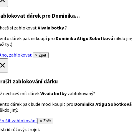
ablokovat dárek
pro Dominika…
hceš si zablokovat
Vivaia botky
?
ento dárek pak nekoupí pro
Dominika Atigu Sobotková
nikdo jin
ež ty :)
no, zablokovat
× Zpět
×
rušit zablokování dárku
ž nechceš mít dárek
Vivaia botky
zablokovaný?
ento dárek pak bude moci koupit pro
Dominika Atigu Sobotková
ěkdo jiný.
rušit zablokování
× Zpět