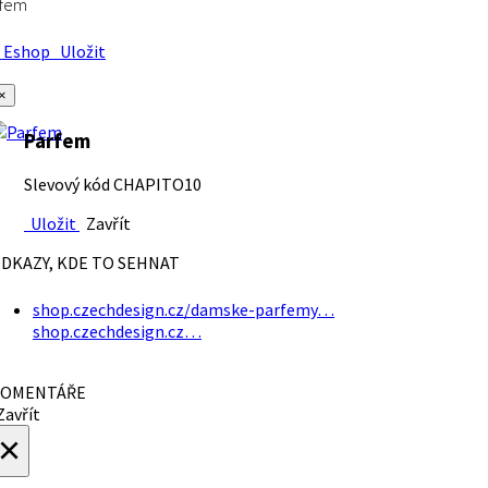
rfem
Eshop
Uložit
×
Parfem
Slevový kód CHAPITO10
Uložit
Zavřít
DKAZY, KDE TO SEHNAT
shop.czechdesign.cz/damske-parfemy…
shop.czechdesign.cz…
OMENTÁŘE
avřít
×