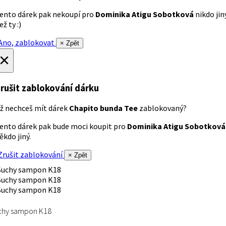
ento dárek pak nekoupí pro
Dominika Atigu Sobotková
nikdo jin
ež ty :)
no, zablokovat
× Zpět
×
rušit zablokování dárku
ž nechceš mít dárek
Chapito bunda Tee
zablokovaný?
ento dárek pak bude moci koupit pro
Dominika Atigu Sobotková
ěkdo jiný.
rušit zablokování
× Zpět
chy sampon K18