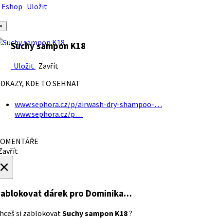
Eshop
Uložit
×
Suchy sampon K18
Uložit
Zavřít
DKAZY, KDE TO SEHNAT
www.sephora.cz/p/airwash-dry-shampoo-…
www.sephora.cz/p…
OMENTÁŘE
avřít
×
ablokovat dárek
pro Dominika…
hceš si zablokovat
Suchy sampon K18
?