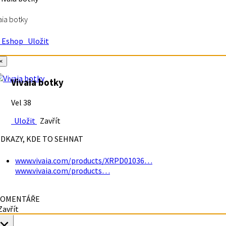
aia botky
Eshop
Uložit
×
Vivaia botky
Vel 38
Uložit
Zavřít
DKAZY, KDE TO SEHNAT
www.vivaia.com/products/XRPD01036…
www.vivaia.com/products…
OMENTÁŘE
avřít
×