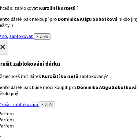
hceš si zablokovat
Kurz šití korzetů
?
ento dárek pak nekoupí pro
Dominika Atigu Sobotková
nikdo jin
ež ty :)
no, zablokovat
× Zpět
×
rušit zablokování dárku
ž nechceš mít dárek
Kurz šití korzetů
zablokovaný?
ento dárek pak bude moci koupit pro
Dominika Atigu Sobotková
ěkdo jiný.
rušit zablokování
× Zpět