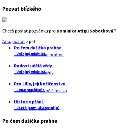
Pozvat blízkého
Chceš poslat pozvánku pro
Dominika Atigu Sobotková
?
Ano, poslat
Zpět
Po čem dušička prahne
Veřejný wishlist
Po čem dušička prahne
Radost udělá vždy
Veřejný wishlist
Radost udělá vždy
Pro Lilly, její kočičenstvo
Jen pro přátele
Pro Lilly, její kočičenstvo
Historie přání
které jsem již dostal(a)
Historie přání
Po čem dušička prahne