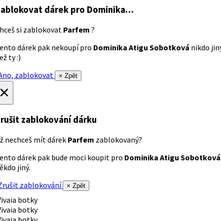
ablokovat dárek
pro Dominika…
hceš si zablokovat
Parfem
?
ento dárek pak nekoupí pro
Dominika Atigu Sobotková
nikdo jin
ež ty :)
no, zablokovat
× Zpět
×
rušit zablokování dárku
ž nechceš mít dárek
Parfem
zablokovaný?
ento dárek pak bude moci koupit pro
Dominika Atigu Sobotková
ěkdo jiný.
rušit zablokování
× Zpět