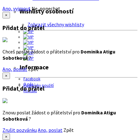
Ano, vyjmout
Ne, ponechat
Wishlisty osobností
×
Zobrazit všechny wishlisty
Přidat do přátel
Chceš poslat žádost o přátelství pro
Dominika Atigu
Sobotková
?
Informace
Ano, poslat
Zpět
×
Facebook
O nás
Podmínky použití
Přidat do přátel
Kontakt
Znovu poslat žádost o přátelství pro
Dominika Atigu
Sobotková
?
Zrušit pozvánku
Ano, poslat
Zpět
×