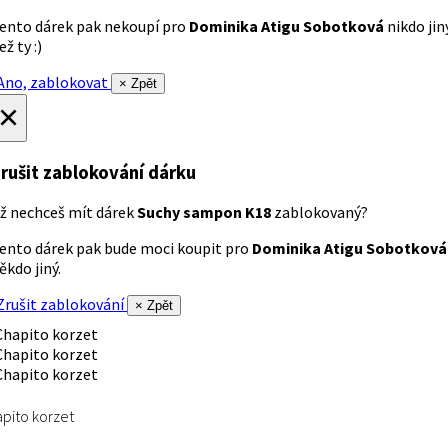
ento dárek pak nekoupí pro
Dominika Atigu Sobotková
nikdo jin
ež ty :)
no, zablokovat
× Zpět
×
rušit zablokování dárku
ž nechceš mít dárek
Suchy sampon K18
zablokovaný?
ento dárek pak bude moci koupit pro
Dominika Atigu Sobotková
ěkdo jiný.
rušit zablokování
× Zpět
pito korzet