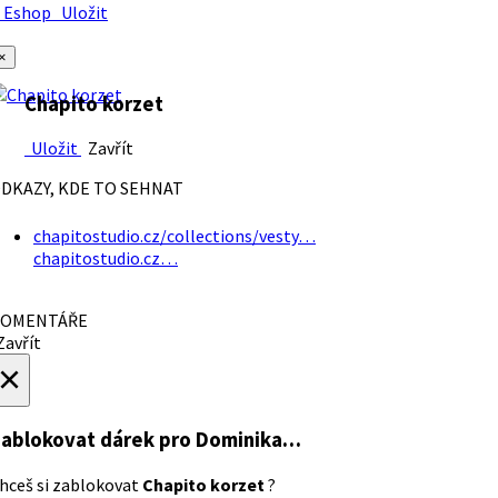
Eshop
Uložit
×
Chapito korzet
Uložit
Zavřít
DKAZY, KDE TO SEHNAT
chapitostudio.cz/collections/vesty…
chapitostudio.cz…
OMENTÁŘE
avřít
×
ablokovat dárek
pro Dominika…
hceš si zablokovat
Chapito korzet
?