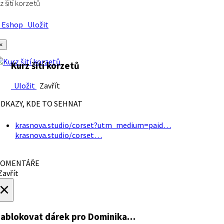
z šití korzetů
Eshop
Uložit
×
Kurz šití korzetů
Uložit
Zavřít
DKAZY, KDE TO SEHNAT
krasnova.studio/corset?utm_medium=paid…
krasnova.studio/corset…
OMENTÁŘE
avřít
×
ablokovat dárek
pro Dominika…