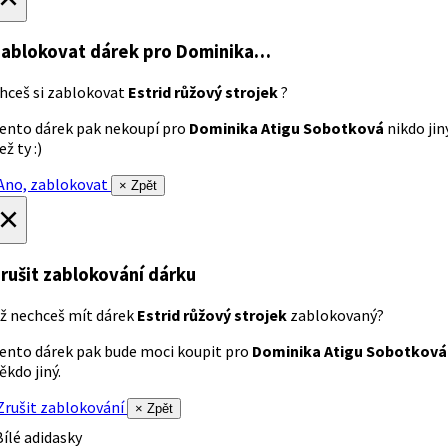
ablokovat dárek
pro Dominika…
hceš si zablokovat
Estrid růžový strojek
?
ento dárek pak nekoupí pro
Dominika Atigu Sobotková
nikdo jin
ež ty :)
no, zablokovat
× Zpět
×
rušit zablokování dárku
ž nechceš mít dárek
Estrid růžový strojek
zablokovaný?
ento dárek pak bude moci koupit pro
Dominika Atigu Sobotková
ěkdo jiný.
rušit zablokování
× Zpět