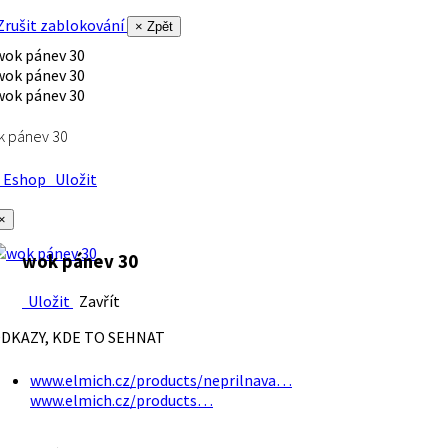
rušit zablokování
× Zpět
k pánev 30
Eshop
Uložit
×
wok pánev 30
Uložit
Zavřít
DKAZY, KDE TO SEHNAT
www.elmich.cz/products/neprilnava…
www.elmich.cz/products…