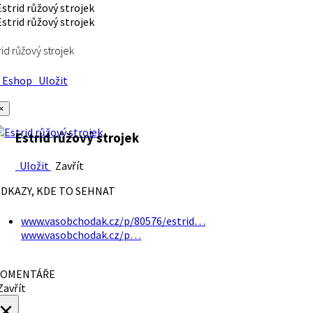
rid růžový strojek
Eshop
Uložit
×
Estrid růžový strojek
Uložit
Zavřít
DKAZY, KDE TO SEHNAT
www.vasobchodak.cz/p/80576/estrid…
www.vasobchodak.cz/p…
OMENTÁŘE
avřít
×