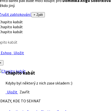
ento dárek pak bude moci koupit pro
Dominika Atigu Sobotková
ěkdo jiný.
rušit zablokování
× Zpět
pito kabát
Eshop
Uložit
×
Chapito kabát
Kdyby byl některý z nich zase skladem :)
Uložit
Zavřít
DKAZY, KDE TO SEHNAT