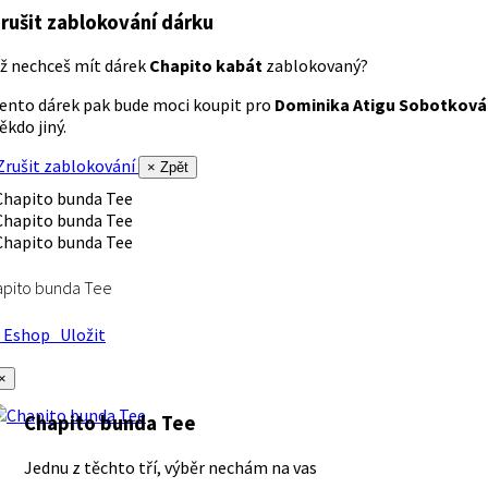
rušit zablokování dárku
ž nechceš mít dárek
Chapito kabát
zablokovaný?
ento dárek pak bude moci koupit pro
Dominika Atigu Sobotková
ěkdo jiný.
rušit zablokování
× Zpět
apito bunda Tee
Eshop
Uložit
×
Chapito bunda Tee
Jednu z těchto tří, výběr nechám na vas