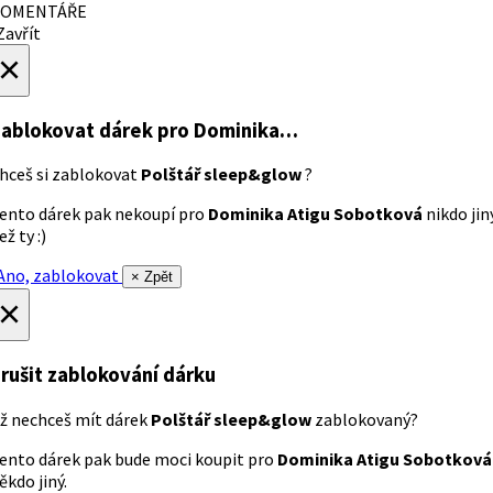
OMENTÁŘE
avřít
×
ablokovat dárek
pro Dominika…
hceš si zablokovat
Polštář sleep&glow
?
ento dárek pak nekoupí pro
Dominika Atigu Sobotková
nikdo jin
ež ty :)
no, zablokovat
× Zpět
×
rušit zablokování dárku
ž nechceš mít dárek
Polštář sleep&glow
zablokovaný?
ento dárek pak bude moci koupit pro
Dominika Atigu Sobotková
ěkdo jiný.