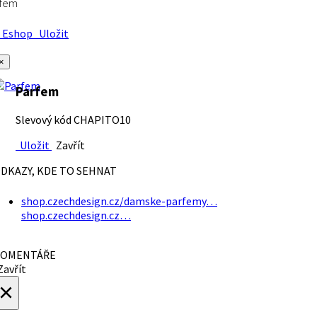
rfem
Eshop
Uložit
×
Parfem
Slevový kód CHAPITO10
Uložit
Zavřít
DKAZY, KDE TO SEHNAT
shop.czechdesign.cz/damske-parfemy…
shop.czechdesign.cz…
OMENTÁŘE
avřít
×