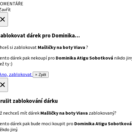
OMENTÁŘE
avřít
×
ablokovat dárek
pro Dominika…
hceš si zablokovat
Mašličky na boty Viava
?
ento dárek pak nekoupí pro
Dominika Atigu Sobotková
nikdo jin
ež ty :)
no, zablokovat
× Zpět
×
rušit zablokování dárku
ž nechceš mít dárek
Mašličky na boty Viava
zablokovaný?
ento dárek pak bude moci koupit pro
Dominika Atigu Sobotková
ěkdo jiný.