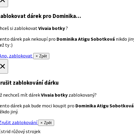
ablokovat dárek
pro Dominika…
hceš si zablokovat
Vivaia botky
?
ento dárek pak nekoupí pro
Dominika Atigu Sobotková
nikdo jin
ež ty :)
no, zablokovat
× Zpět
×
rušit zablokování dárku
ž nechceš mít dárek
Vivaia botky
zablokovaný?
ento dárek pak bude moci koupit pro
Dominika Atigu Sobotková
ěkdo jiný.
rušit zablokování
× Zpět