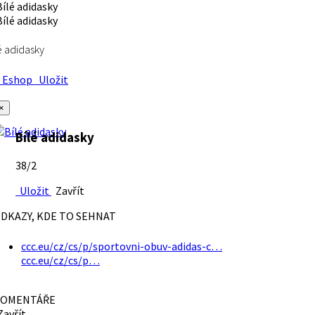
é adidasky
Eshop
Uložit
×
Bílé adidasky
38/2
Uložit
Zavřít
DKAZY, KDE TO SEHNAT
ccc.eu/cz/cs/p/sportovni-obuv-adidas-c…
ccc.eu/cz/cs/p…
OMENTÁŘE
avřít