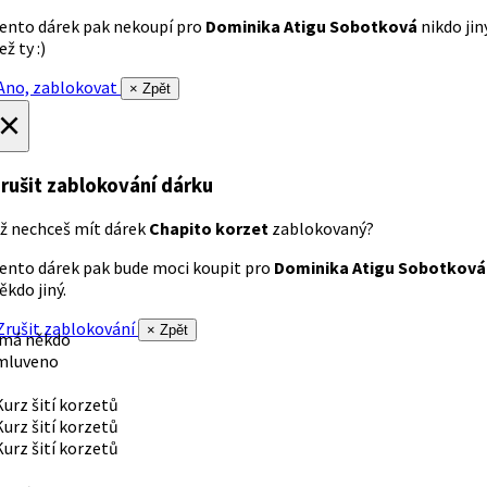
ento dárek pak nekoupí pro
Dominika Atigu Sobotková
nikdo jin
ež ty :)
no, zablokovat
× Zpět
×
rušit zablokování dárku
ž nechceš mít dárek
Chapito korzet
zablokovaný?
ento dárek pak bude moci koupit pro
Dominika Atigu Sobotková
ěkdo jiný.
rušit zablokování
× Zpět
 má někdo
mluveno