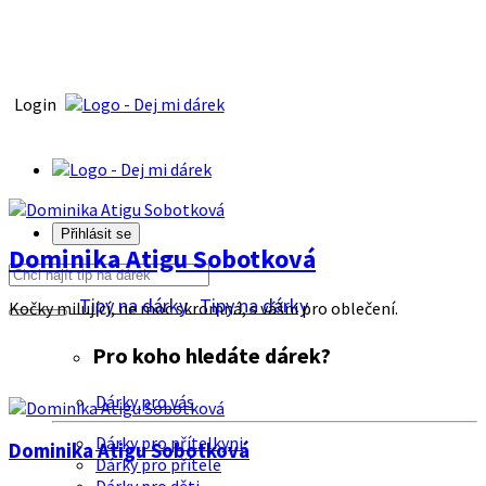
Login
Přihlásit se
Dominika Atigu Sobotková
Tipy na dárky
Tipy na dárky
Kočky milující, ne moc skromná, s vášni pro oblečení.
Pro koho hledáte dárek?
Dárky pro vás
Dárky pro přítelkyni
Dominika Atigu Sobotková
Dárky pro přítele