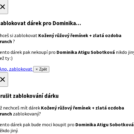
×
ablokovat dárek
pro Dominika…
hceš si zablokovat
Kožený růžový řemínek + zlatá ozdoba
runch
?
ento dárek pak nekoupí pro
Dominika Atigu Sobotková
nikdo jin
ež ty :)
no, zablokovat
× Zpět
×
rušit zablokování dárku
ž nechceš mít dárek
Kožený růžový řemínek + zlatá ozdoba
runch
zablokovaný?
ento dárek pak bude moci koupit pro
Dominika Atigu Sobotková
ěkdo jiný.