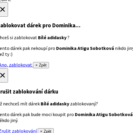
×
ablokovat dárek
pro Dominika…
hceš si zablokovat
Bílé adidasky
?
ento dárek pak nekoupí pro
Dominika Atigu Sobotková
nikdo jin
ež ty :)
no, zablokovat
× Zpět
×
rušit zablokování dárku
ž nechceš mít dárek
Bílé adidasky
zablokovaný?
ento dárek pak bude moci koupit pro
Dominika Atigu Sobotková
ěkdo jiný.
rušit zablokování
× Zpět