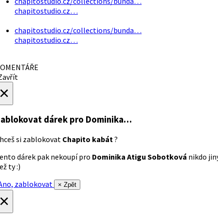
chapitostudio.cz/collections/bunda…
chapitostudio.cz…
chapitostudio.cz/collections/bunda…
chapitostudio.cz…
OMENTÁŘE
avřít
×
ablokovat dárek
pro Dominika…
hceš si zablokovat
Chapito kabát
?
ento dárek pak nekoupí pro
Dominika Atigu Sobotková
nikdo jin
ež ty :)
no, zablokovat
× Zpět
×