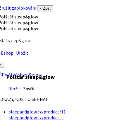
rušit zablokování
× Zpět
štář sleep&glow
Eshop
Uložit
×
Polštář sleep&glow
Uložit
Zavřít
DKAZY, KDE TO SEHNAT
sleepandglow.cz/product/11
sleepandglow.cz/product…