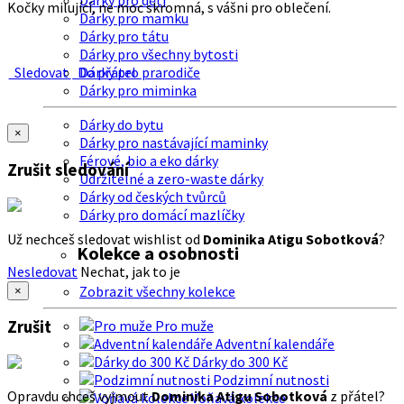
Dárky pro děti
Kočky milující, ne moc skromná, s vášni pro oblečení.
Dárky pro mamku
Dárky pro tátu
Dárky pro všechny bytosti
Sledovat
Do přátel
Dárky pro prarodiče
Dárky pro miminka
Dárky do bytu
×
Dárky pro nastávající maminky
Férové, bio a eko dárky
Zrušit sledování
Udržitelné a zero-waste dárky
Dárky od českých tvůrců
Dárky pro domácí mazlíčky
Už nechceš sledovat wishlist od
Dominika Atigu Sobotková
?
Kolekce a osobnosti
Nesledovat
Nechat, jak to je
Zobrazit všechny kolekce
×
Zrušit
Pro muže
Adventní kalendáře
Dárky do 300 Kč
Podzimní nutnosti
Opravdu chceš vyjmout
Dominika Atigu Sobotková
z přátel?
Voňavá kolekce