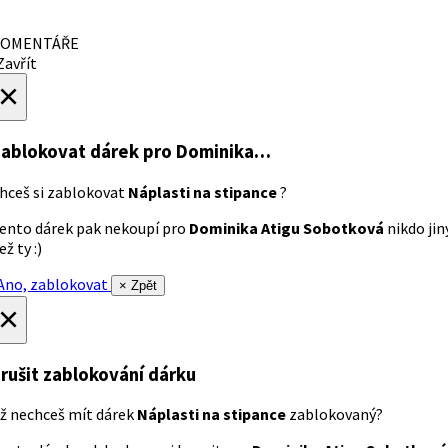
OMENTÁŘE
avřít
×
ablokovat dárek
pro Dominika…
hceš si zablokovat
Náplasti na stipance
?
ento dárek pak nekoupí pro
Dominika Atigu Sobotková
nikdo jin
ež ty :)
no, zablokovat
× Zpět
×
rušit zablokování dárku
ž nechceš mít dárek
Náplasti na stipance
zablokovaný?