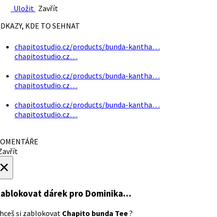
Uložit
Zavřít
DKAZY, KDE TO SEHNAT
chapitostudio.cz/products/bunda-kantha…
chapitostudio.cz…
chapitostudio.cz/products/bunda-kantha…
chapitostudio.cz…
chapitostudio.cz/products/bunda-kantha…
chapitostudio.cz…
OMENTÁŘE
avřít
×
ablokovat dárek
pro Dominika…
hceš si zablokovat
Chapito bunda Tee
?