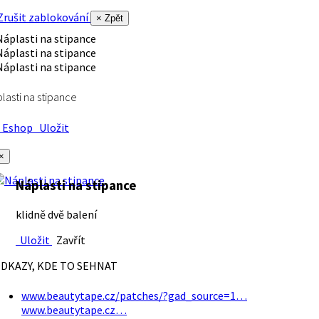
rušit zablokování
× Zpět
lasti na stipance
Eshop
Uložit
×
Náplasti na stipance
klidně dvě balení
Uložit
Zavřít
DKAZY, KDE TO SEHNAT
www.beautytape.cz/patches/?gad_source=1…
www.beautytape.cz…