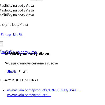
ličky na boty Viava
Eshop
Uložit
×
Mašličky na boty Viava
Využiju kremove cervene a ruzove
Uložit
Zavřít
DKAZY, KDE TO SEHNAT
www.vivaia.com/products/XRPD00812/Dora…
www.vivaia.com/products…