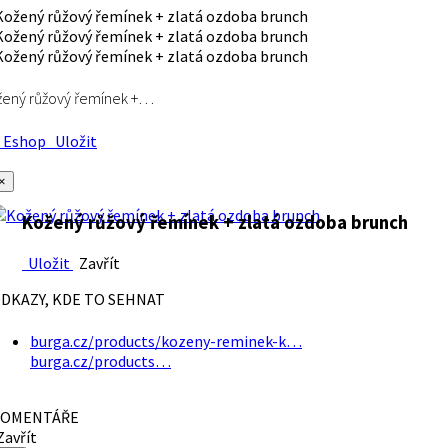
ený růžový řemínek +…
Eshop
Uložit
×
Kožený růžový řemínek + zlatá ozdoba brunch
Uložit
Zavřít
DKAZY, KDE TO SEHNAT
burga.cz/products/kozeny-reminek-k…
burga.cz/products…
OMENTÁŘE
avřít