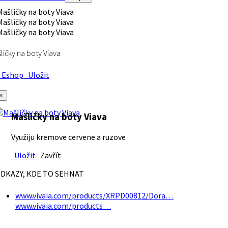
ličky na boty Viava
Eshop
Uložit
×
Mašličky na boty Viava
Využiju kremove cervene a ruzove
Uložit
Zavřít
DKAZY, KDE TO SEHNAT
www.vivaia.com/products/XRPD00812/Dora…
www.vivaia.com/products…