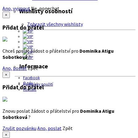
Ano, vyjmout
Ne, ponechat
Wishlisty osobností
×
Zobrazit všechny wishlisty
Přidat do přátel
Chceš poslat žádost o přátelství pro
Dominika Atigu
Sobotková
?
Informace
Ano, poslat
Zpět
×
Facebook
O nás
Podmínky použití
Přidat do přátel
Kontakt
Znovu poslat žádost o přátelství pro
Dominika Atigu
Sobotková
?
Zrušit pozvánku
Ano, poslat
Zpět
×