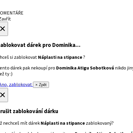
OMENTÁŘE
avřít
×
ablokovat dárek
pro Dominika…
hceš si zablokovat
Náplasti na stipance
?
ento dárek pak nekoupí pro
Dominika Atigu Sobotková
nikdo jin
ež ty :)
no, zablokovat
× Zpět
×
rušit zablokování dárku
ž nechceš mít dárek
Náplasti na stipance
zablokovaný?