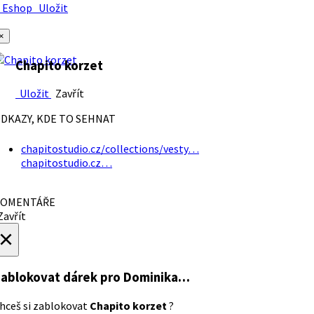
Eshop
Uložit
×
Chapito korzet
Uložit
Zavřít
DKAZY, KDE TO SEHNAT
chapitostudio.cz/collections/vesty…
chapitostudio.cz…
OMENTÁŘE
avřít
×
ablokovat dárek
pro Dominika…
hceš si zablokovat
Chapito korzet
?