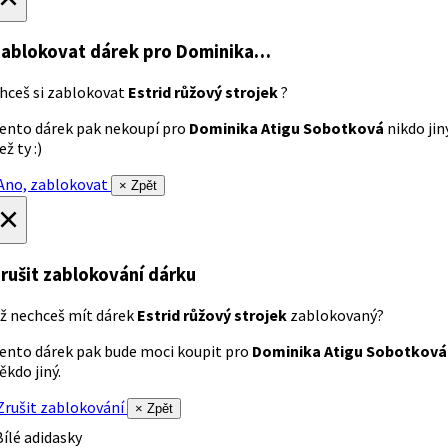
ablokovat dárek
pro Dominika…
hceš si zablokovat
Estrid růžový strojek
?
ento dárek pak nekoupí pro
Dominika Atigu Sobotková
nikdo jin
ež ty :)
no, zablokovat
× Zpět
×
rušit zablokování dárku
ž nechceš mít dárek
Estrid růžový strojek
zablokovaný?
ento dárek pak bude moci koupit pro
Dominika Atigu Sobotková
ěkdo jiný.
rušit zablokování
× Zpět