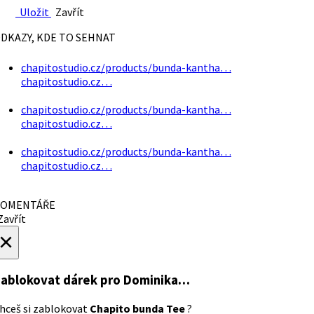
Uložit
Zavřít
DKAZY, KDE TO SEHNAT
chapitostudio.cz/products/bunda-kantha…
chapitostudio.cz…
chapitostudio.cz/products/bunda-kantha…
chapitostudio.cz…
chapitostudio.cz/products/bunda-kantha…
chapitostudio.cz…
OMENTÁŘE
avřít
×
ablokovat dárek
pro Dominika…
hceš si zablokovat
Chapito bunda Tee
?