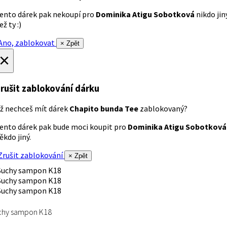
ento dárek pak nekoupí pro
Dominika Atigu Sobotková
nikdo jin
ež ty :)
no, zablokovat
× Zpět
×
rušit zablokování dárku
ž nechceš mít dárek
Chapito bunda Tee
zablokovaný?
ento dárek pak bude moci koupit pro
Dominika Atigu Sobotková
ěkdo jiný.
rušit zablokování
× Zpět
chy sampon K18