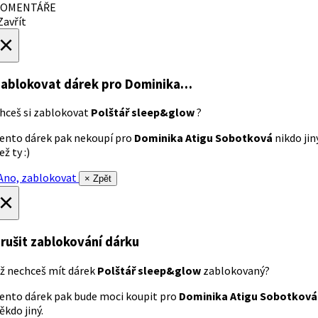
OMENTÁŘE
avřít
×
ablokovat dárek
pro Dominika…
hceš si zablokovat
Polštář sleep&glow
?
ento dárek pak nekoupí pro
Dominika Atigu Sobotková
nikdo jin
ež ty :)
no, zablokovat
× Zpět
×
rušit zablokování dárku
ž nechceš mít dárek
Polštář sleep&glow
zablokovaný?
ento dárek pak bude moci koupit pro
Dominika Atigu Sobotková
ěkdo jiný.