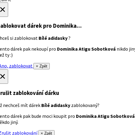
×
ablokovat dárek
pro Dominika…
hceš si zablokovat
Bílé adidasky
?
ento dárek pak nekoupí pro
Dominika Atigu Sobotková
nikdo jin
ež ty :)
no, zablokovat
× Zpět
×
rušit zablokování dárku
ž nechceš mít dárek
Bílé adidasky
zablokovaný?
ento dárek pak bude moci koupit pro
Dominika Atigu Sobotková
ěkdo jiný.
rušit zablokování
× Zpět