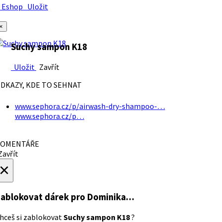
Eshop
Uložit
×
Suchy sampon K18
Uložit
Zavřít
DKAZY, KDE TO SEHNAT
www.sephora.cz/p/airwash-dry-shampoo-…
www.sephora.cz/p…
OMENTÁŘE
avřít
×
ablokovat dárek
pro Dominika…
hceš si zablokovat
Suchy sampon K18
?