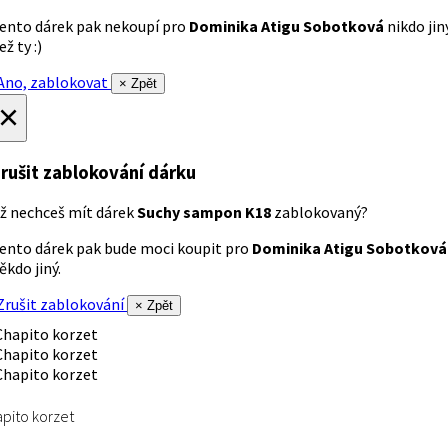
ento dárek pak nekoupí pro
Dominika Atigu Sobotková
nikdo jin
ež ty :)
no, zablokovat
× Zpět
×
rušit zablokování dárku
ž nechceš mít dárek
Suchy sampon K18
zablokovaný?
ento dárek pak bude moci koupit pro
Dominika Atigu Sobotková
ěkdo jiný.
rušit zablokování
× Zpět
pito korzet