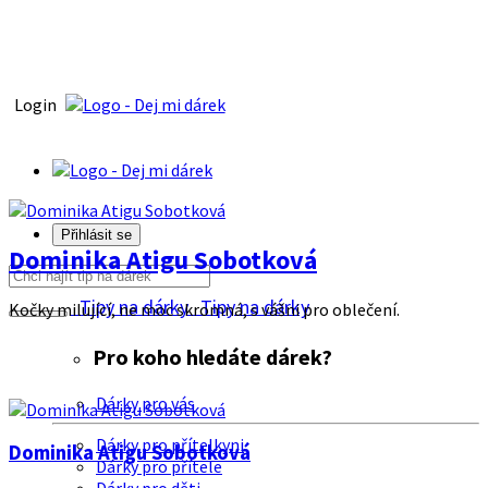
Login
Přihlásit se
Dominika Atigu Sobotková
Tipy na dárky
Tipy na dárky
Kočky milující, ne moc skromná, s vášni pro oblečení.
Pro koho hledáte dárek?
Dárky pro vás
Dárky pro přítelkyni
Dominika Atigu Sobotková
Dárky pro přítele