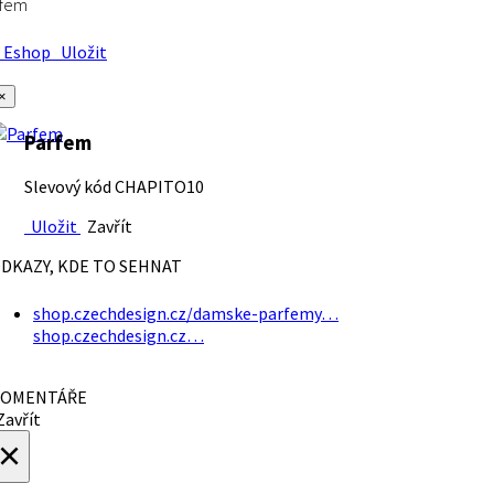
rfem
Eshop
Uložit
×
Parfem
Slevový kód CHAPITO10
Uložit
Zavřít
DKAZY, KDE TO SEHNAT
shop.czechdesign.cz/damske-parfemy…
shop.czechdesign.cz…
OMENTÁŘE
avřít
×