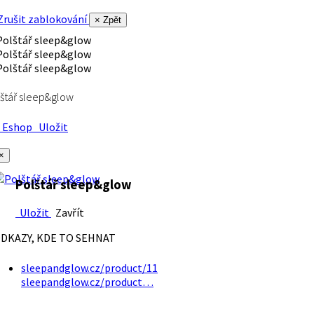
rušit zablokování
× Zpět
štář sleep&glow
Eshop
Uložit
×
Polštář sleep&glow
Uložit
Zavřít
DKAZY, KDE TO SEHNAT
sleepandglow.cz/product/11
sleepandglow.cz/product…