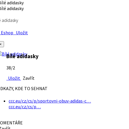
é adidasky
Eshop
Uložit
×
Bílé adidasky
38/2
Uložit
Zavřít
DKAZY, KDE TO SEHNAT
ccc.eu/cz/cs/p/sportovni-obuv-adidas-c…
ccc.eu/cz/cs/p…
OMENTÁŘE
avřít