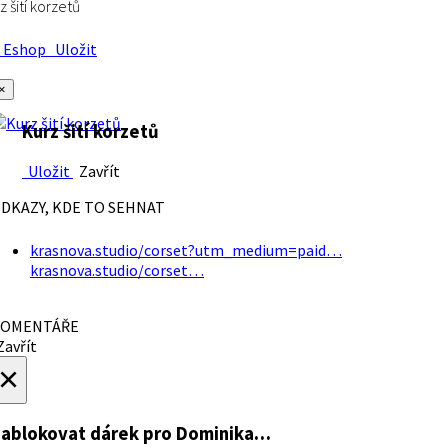
z šití korzetů
Eshop
Uložit
×
Kurz šití korzetů
Uložit
Zavřít
DKAZY, KDE TO SEHNAT
krasnova.studio/corset?utm_medium=paid…
krasnova.studio/corset…
OMENTÁŘE
avřít
×
ablokovat dárek
pro Dominika…