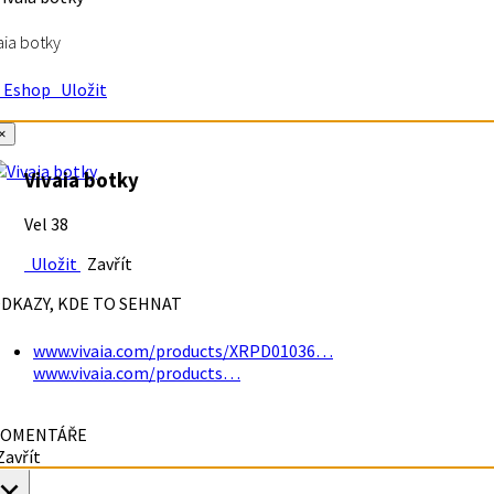
aia botky
Eshop
Uložit
×
Vivaia botky
Vel 38
Uložit
Zavřít
DKAZY, KDE TO SEHNAT
www.vivaia.com/products/XRPD01036…
www.vivaia.com/products…
OMENTÁŘE
avřít
×