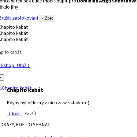
ento dárek pak bude moci koupit pro
Dominika Atigu Sobotková
ěkdo jiný.
rušit zablokování
× Zpět
pito kabát
Eshop
Uložit
×
Chapito kabát
Kdyby byl některý z nich zase skladem :)
Uložit
Zavřít
DKAZY, KDE TO SEHNAT