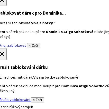
ablokovat dárek
pro Dominika…
hceš si zablokovat
Vivaia botky
?
ento dárek pak nekoupí pro
Dominika Atigu Sobotková
nikdo jin
ež ty :)
no, zablokovat
× Zpět
×
rušit zablokování dárku
ž nechceš mít dárek
Vivaia botky
zablokovaný?
ento dárek pak bude moci koupit pro
Dominika Atigu Sobotková
ěkdo jiný.
rušit zablokování
× Zpět