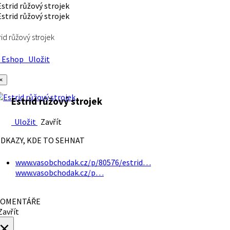
rid růžový strojek
Eshop
Uložit
×
Estrid růžový strojek
Uložit
Zavřít
DKAZY, KDE TO SEHNAT
www.vasobchodak.cz/p/80576/estrid…
www.vasobchodak.cz/p…
OMENTÁŘE
avřít
×