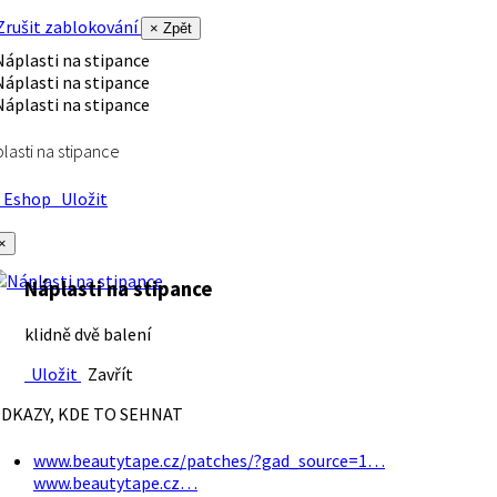
rušit zablokování
× Zpět
lasti na stipance
Eshop
Uložit
×
Náplasti na stipance
klidně dvě balení
Uložit
Zavřít
DKAZY, KDE TO SEHNAT
www.beautytape.cz/patches/?gad_source=1…
www.beautytape.cz…