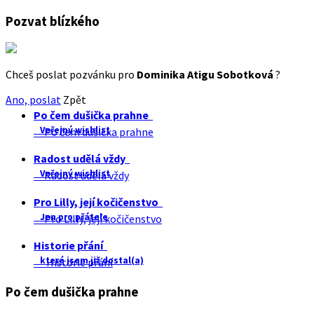
Pozvat blízkého
Chceš poslat pozvánku pro
Dominika Atigu Sobotková
?
Ano, poslat
Zpět
Po čem dušička prahne
Veřejný wishlist
Po čem dušička prahne
Radost udělá vždy
Veřejný wishlist
Radost udělá vždy
Pro Lilly, její kočičenstvo
Jen pro přátele
Pro Lilly, její kočičenstvo
Historie přání
které jsem již dostal(a)
Historie přání
Po čem dušička prahne