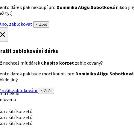
ento dárek pak nekoupí pro
Dominika Atigu Sobotková
nikdo jin
ež ty :)
no, zablokovat
× Zpět
×
rušit zablokování dárku
ž nechceš mít dárek
Chapito korzet
zablokovaný?
ento dárek pak bude moci koupit pro
Dominika Atigu Sobotková
ěkdo jiný.
rušit zablokování
× Zpět
 má někdo
mluveno