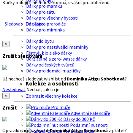
Dárky pro děti
Kočky milující, ne moc skromná, s vášni pro oblečení.
Dárky pro mamku
Dárky pro tátu
Dárky pro všechny bytosti
Sledovat
Do přátel
Dárky pro prarodiče
Dárky pro miminka
Dárky do bytu
×
Dárky pro nastávající maminky
Férové, bio a eko dárky
Zrušit sledování
Udržitelné a zero-waste dárky
Dárky od českých tvůrců
Dárky pro domácí mazlíčky
Už nechceš sledovat wishlist od
Dominika Atigu Sobotková
?
Kolekce a osobnosti
Nesledovat
Nechat, jak to je
Zobrazit všechny kolekce
×
Zrušit
Pro muže
Adventní kalendáře
Dárky do 300 Kč
Podzimní nutnosti
Opravdu chceš vyjmout
Dominika Atigu Sobotková
z přátel?
Voňavá kolekce