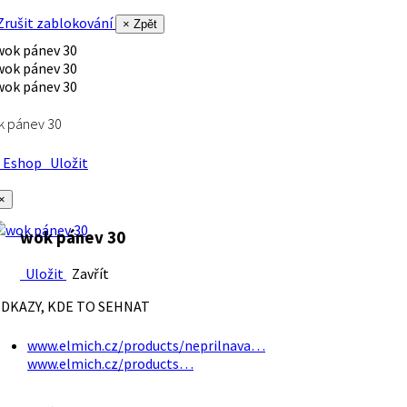
rušit zablokování
× Zpět
k pánev 30
Eshop
Uložit
×
wok pánev 30
Uložit
Zavřít
DKAZY, KDE TO SEHNAT
www.elmich.cz/products/neprilnava…
www.elmich.cz/products…