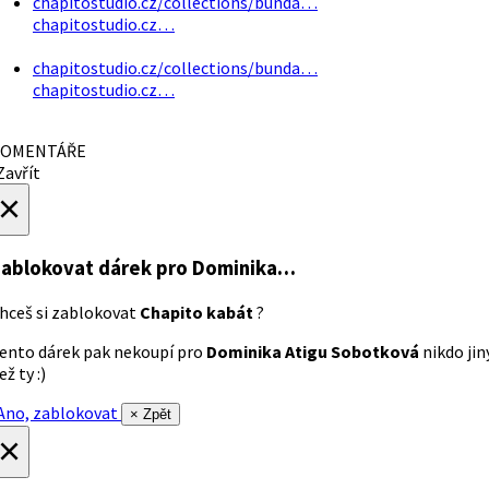
chapitostudio.cz/collections/bunda…
chapitostudio.cz…
chapitostudio.cz/collections/bunda…
chapitostudio.cz…
OMENTÁŘE
avřít
×
ablokovat dárek
pro Dominika…
hceš si zablokovat
Chapito kabát
?
ento dárek pak nekoupí pro
Dominika Atigu Sobotková
nikdo jin
ež ty :)
no, zablokovat
× Zpět
×