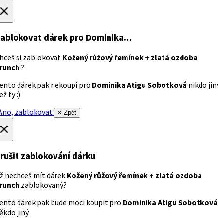
×
ablokovat dárek
pro Dominika…
hceš si zablokovat
Kožený růžový řemínek + zlatá ozdoba
runch
?
ento dárek pak nekoupí pro
Dominika Atigu Sobotková
nikdo jin
ež ty :)
no, zablokovat
× Zpět
×
rušit zablokování dárku
ž nechceš mít dárek
Kožený růžový řemínek + zlatá ozdoba
runch
zablokovaný?
ento dárek pak bude moci koupit pro
Dominika Atigu Sobotková
ěkdo jiný.