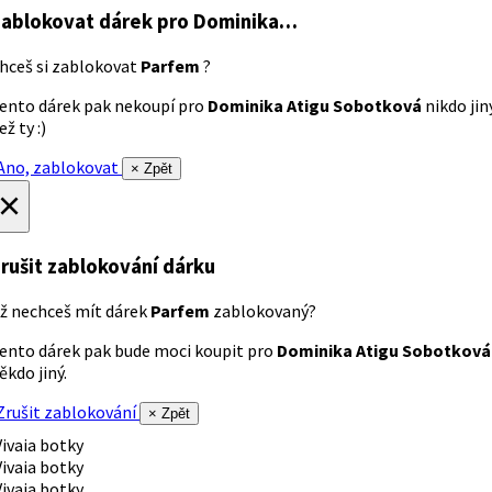
ablokovat dárek
pro Dominika…
hceš si zablokovat
Parfem
?
ento dárek pak nekoupí pro
Dominika Atigu Sobotková
nikdo jin
ež ty :)
no, zablokovat
× Zpět
×
rušit zablokování dárku
ž nechceš mít dárek
Parfem
zablokovaný?
ento dárek pak bude moci koupit pro
Dominika Atigu Sobotková
ěkdo jiný.
rušit zablokování
× Zpět