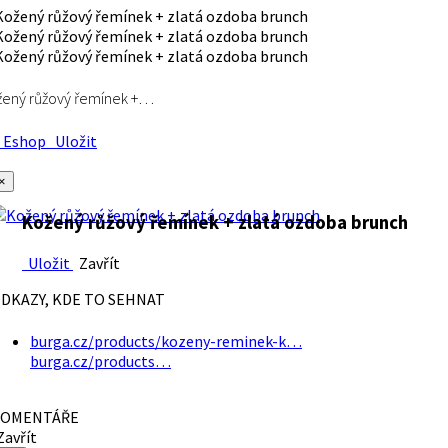
ený růžový řemínek +…
Eshop
Uložit
×
Kožený růžový řemínek + zlatá ozdoba brunch
Uložit
Zavřít
DKAZY, KDE TO SEHNAT
burga.cz/products/kozeny-reminek-k…
burga.cz/products…
OMENTÁŘE
avřít