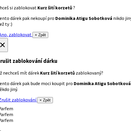
hceš si zablokovat
Kurz šití korzetů
?
ento dárek pak nekoupí pro
Dominika Atigu Sobotková
nikdo jin
ež ty :)
no, zablokovat
× Zpět
×
rušit zablokování dárku
ž nechceš mít dárek
Kurz šití korzetů
zablokovaný?
ento dárek pak bude moci koupit pro
Dominika Atigu Sobotková
ěkdo jiný.
rušit zablokování
× Zpět