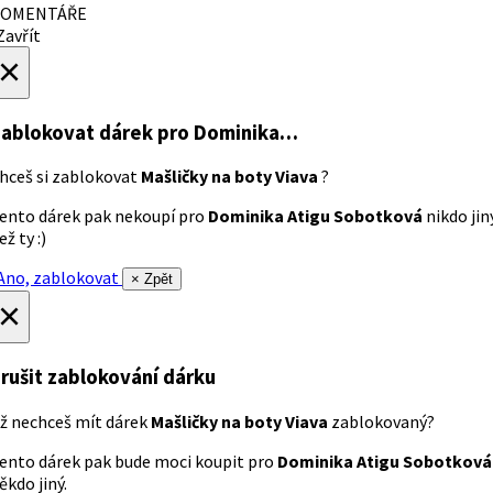
OMENTÁŘE
avřít
×
ablokovat dárek
pro Dominika…
hceš si zablokovat
Mašličky na boty Viava
?
ento dárek pak nekoupí pro
Dominika Atigu Sobotková
nikdo jin
ež ty :)
no, zablokovat
× Zpět
×
rušit zablokování dárku
ž nechceš mít dárek
Mašličky na boty Viava
zablokovaný?
ento dárek pak bude moci koupit pro
Dominika Atigu Sobotková
ěkdo jiný.