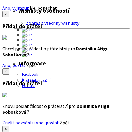
Ano, vyjmout
Ne, ponechat
Wishlisty osobností
×
Zobrazit všechny wishlisty
Přidat do přátel
Chceš poslat žádost o přátelství pro
Dominika Atigu
Sobotková
?
Informace
Ano, poslat
Zpět
×
Facebook
O nás
Podmínky použití
Přidat do přátel
Kontakt
Znovu poslat žádost o přátelství pro
Dominika Atigu
Sobotková
?
Zrušit pozvánku
Ano, poslat
Zpět
×