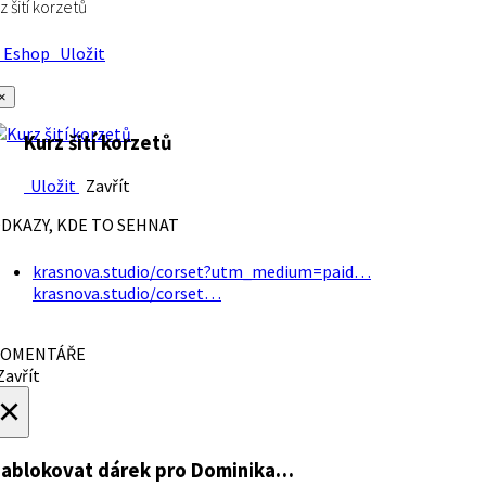
z šití korzetů
Eshop
Uložit
×
Kurz šití korzetů
Uložit
Zavřít
DKAZY, KDE TO SEHNAT
krasnova.studio/corset?utm_medium=paid…
krasnova.studio/corset…
OMENTÁŘE
avřít
×
ablokovat dárek
pro Dominika…