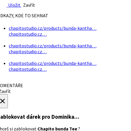
Uložit
Zavřít
DKAZY, KDE TO SEHNAT
chapitostudio.cz/products/bunda-kantha…
chapitostudio.cz…
chapitostudio.cz/products/bunda-kantha…
chapitostudio.cz…
chapitostudio.cz/products/bunda-kantha…
chapitostudio.cz…
OMENTÁŘE
avřít
×
ablokovat dárek
pro Dominika…
hceš si zablokovat
Chapito bunda Tee
?