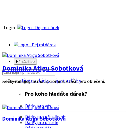
Login
Přihlásit se
Dominika Atigu Sobotková
Tipy na dárky
Tipy na dárky
Kočky milující, ne moc skromná, s vášni pro oblečení.
Pro koho hledáte dárek?
Dárky pro vás
Dárky pro přítelkyni
Dominika Atigu Sobotková
Dárky pro přítele