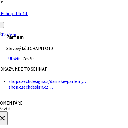
rfem
Eshop
Uložit
×
Parfem
Slevový kód CHAPITO10
Uložit
Zavřít
DKAZY, KDE TO SEHNAT
shop.czechdesign.cz/damske-parfemy…
shop.czechdesign.cz…
OMENTÁŘE
avřít
×