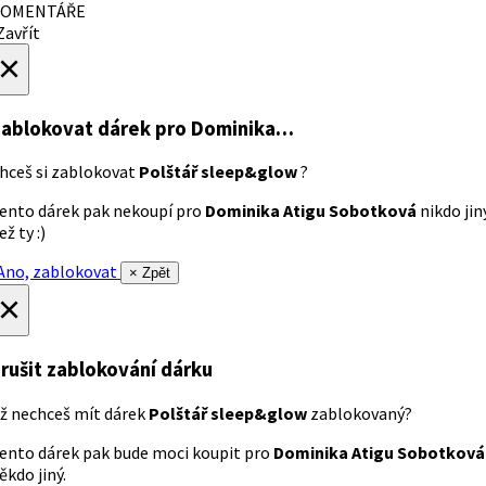
OMENTÁŘE
avřít
×
ablokovat dárek
pro Dominika…
hceš si zablokovat
Polštář sleep&glow
?
ento dárek pak nekoupí pro
Dominika Atigu Sobotková
nikdo jin
ež ty :)
no, zablokovat
× Zpět
×
rušit zablokování dárku
ž nechceš mít dárek
Polštář sleep&glow
zablokovaný?
ento dárek pak bude moci koupit pro
Dominika Atigu Sobotková
ěkdo jiný.