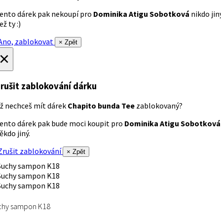
ento dárek pak nekoupí pro
Dominika Atigu Sobotková
nikdo jin
ež ty :)
no, zablokovat
× Zpět
×
rušit zablokování dárku
ž nechceš mít dárek
Chapito bunda Tee
zablokovaný?
ento dárek pak bude moci koupit pro
Dominika Atigu Sobotková
ěkdo jiný.
rušit zablokování
× Zpět
chy sampon K18