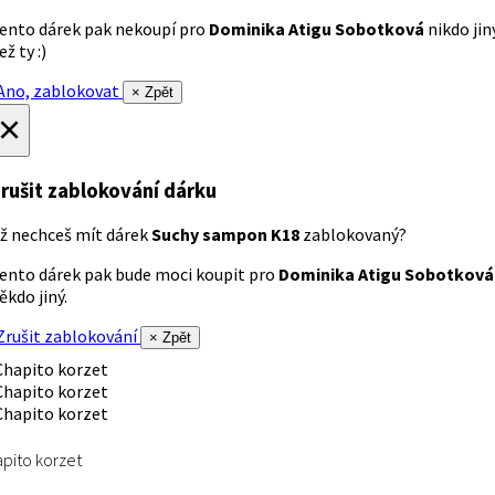
ento dárek pak nekoupí pro
Dominika Atigu Sobotková
nikdo jin
ež ty :)
no, zablokovat
× Zpět
×
rušit zablokování dárku
ž nechceš mít dárek
Suchy sampon K18
zablokovaný?
ento dárek pak bude moci koupit pro
Dominika Atigu Sobotková
ěkdo jiný.
rušit zablokování
× Zpět
pito korzet