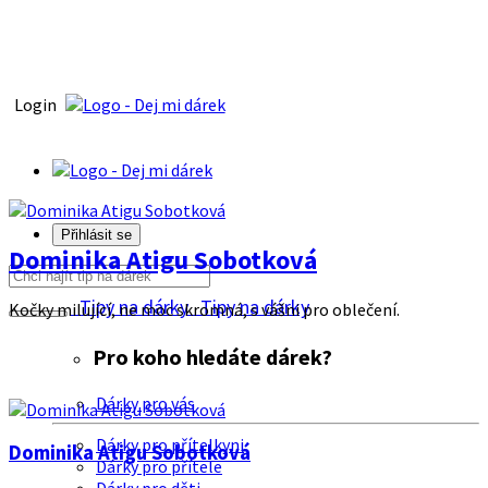
Login
Přihlásit se
Dominika Atigu Sobotková
Tipy na dárky
Tipy na dárky
Kočky milující, ne moc skromná, s vášni pro oblečení.
Pro koho hledáte dárek?
Dárky pro vás
Dárky pro přítelkyni
Dominika Atigu Sobotková
Dárky pro přítele