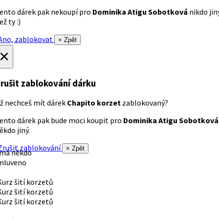
ento dárek pak nekoupí pro
Dominika Atigu Sobotková
nikdo jin
ež ty :)
no, zablokovat
× Zpět
×
rušit zablokování dárku
ž nechceš mít dárek
Chapito korzet
zablokovaný?
ento dárek pak bude moci koupit pro
Dominika Atigu Sobotková
ěkdo jiný.
rušit zablokování
× Zpět
 má někdo
mluveno