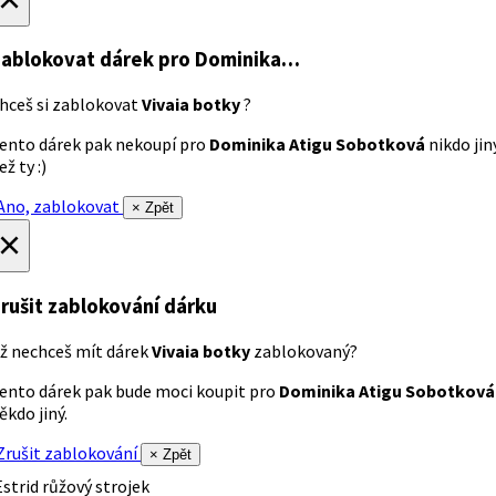
ablokovat dárek
pro Dominika…
hceš si zablokovat
Vivaia botky
?
ento dárek pak nekoupí pro
Dominika Atigu Sobotková
nikdo jin
ež ty :)
no, zablokovat
× Zpět
×
rušit zablokování dárku
ž nechceš mít dárek
Vivaia botky
zablokovaný?
ento dárek pak bude moci koupit pro
Dominika Atigu Sobotková
ěkdo jiný.
rušit zablokování
× Zpět