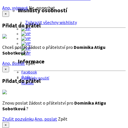
Ano, vyjmout
Ne, ponechat
Wishlisty osobností
×
Zobrazit všechny wishlisty
Přidat do přátel
Chceš poslat žádost o přátelství pro
Dominika Atigu
Sobotková
?
Informace
Ano, poslat
Zpět
×
Facebook
O nás
Podmínky použití
Přidat do přátel
Kontakt
Znovu poslat žádost o přátelství pro
Dominika Atigu
Sobotková
?
Zrušit pozvánku
Ano, poslat
Zpět
×