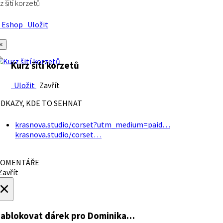
z šití korzetů
Eshop
Uložit
×
Kurz šití korzetů
Uložit
Zavřít
DKAZY, KDE TO SEHNAT
krasnova.studio/corset?utm_medium=paid…
krasnova.studio/corset…
OMENTÁŘE
avřít
×
ablokovat dárek
pro Dominika…