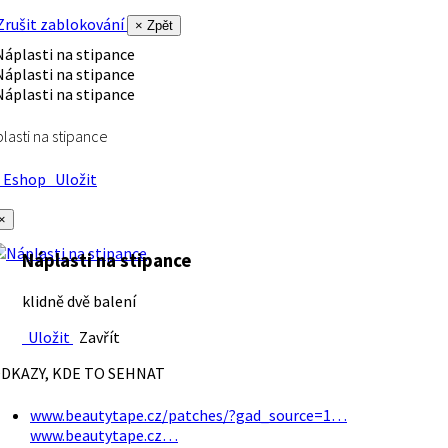
rušit zablokování
× Zpět
lasti na stipance
Eshop
Uložit
×
Náplasti na stipance
klidně dvě balení
Uložit
Zavřít
DKAZY, KDE TO SEHNAT
www.beautytape.cz/patches/?gad_source=1…
www.beautytape.cz…