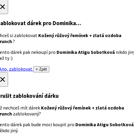
×
ablokovat dárek
pro Dominika…
hceš si zablokovat
Kožený růžový řemínek + zlatá ozdoba
runch
?
ento dárek pak nekoupí pro
Dominika Atigu Sobotková
nikdo jin
ež ty :)
no, zablokovat
× Zpět
×
rušit zablokování dárku
ž nechceš mít dárek
Kožený růžový řemínek + zlatá ozdoba
runch
zablokovaný?
ento dárek pak bude moci koupit pro
Dominika Atigu Sobotková
ěkdo jiný.