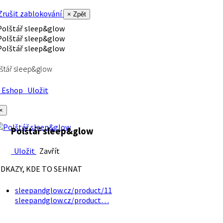
rušit zablokování
× Zpět
štář sleep&glow
Eshop
Uložit
×
Polštář sleep&glow
Uložit
Zavřít
DKAZY, KDE TO SEHNAT
sleepandglow.cz/product/11
sleepandglow.cz/product…