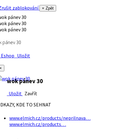
rušit zablokování
× Zpět
k pánev 30
Eshop
Uložit
×
wok pánev 30
Uložit
Zavřít
DKAZY, KDE TO SEHNAT
www.elmich.cz/products/neprilnava…
www.elmich.cz/products…