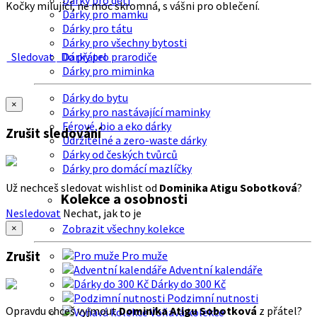
Dárky pro děti
Kočky milující, ne moc skromná, s vášni pro oblečení.
Dárky pro mamku
Dárky pro tátu
Dárky pro všechny bytosti
Sledovat
Do přátel
Dárky pro prarodiče
Dárky pro miminka
Dárky do bytu
×
Dárky pro nastávající maminky
Férové, bio a eko dárky
Zrušit sledování
Udržitelné a zero-waste dárky
Dárky od českých tvůrců
Dárky pro domácí mazlíčky
Už nechceš sledovat wishlist od
Dominika Atigu Sobotková
?
Kolekce a osobnosti
Nesledovat
Nechat, jak to je
Zobrazit všechny kolekce
×
Zrušit
Pro muže
Adventní kalendáře
Dárky do 300 Kč
Podzimní nutnosti
Opravdu chceš vyjmout
Dominika Atigu Sobotková
z přátel?
Voňavá kolekce