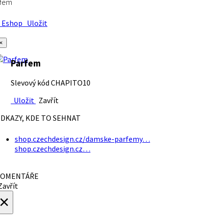
rfem
Eshop
Uložit
×
Parfem
Slevový kód CHAPITO10
Uložit
Zavřít
DKAZY, KDE TO SEHNAT
shop.czechdesign.cz/damske-parfemy…
shop.czechdesign.cz…
OMENTÁŘE
avřít
×