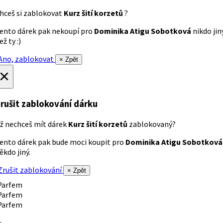
hceš si zablokovat
Kurz šití korzetů
?
ento dárek pak nekoupí pro
Dominika Atigu Sobotková
nikdo jin
ež ty :)
no, zablokovat
× Zpět
×
rušit zablokování dárku
ž nechceš mít dárek
Kurz šití korzetů
zablokovaný?
ento dárek pak bude moci koupit pro
Dominika Atigu Sobotková
ěkdo jiný.
rušit zablokování
× Zpět