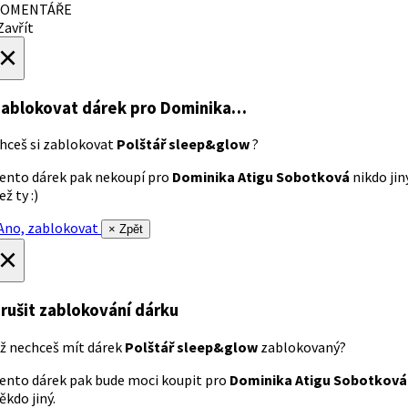
OMENTÁŘE
avřít
×
ablokovat dárek
pro Dominika…
hceš si zablokovat
Polštář sleep&glow
?
ento dárek pak nekoupí pro
Dominika Atigu Sobotková
nikdo jin
ež ty :)
no, zablokovat
× Zpět
×
rušit zablokování dárku
ž nechceš mít dárek
Polštář sleep&glow
zablokovaný?
ento dárek pak bude moci koupit pro
Dominika Atigu Sobotková
ěkdo jiný.