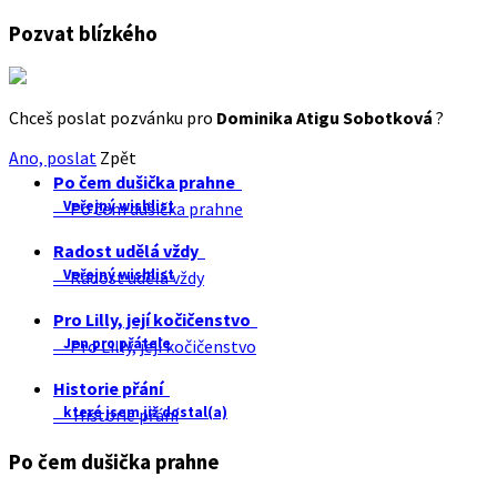
Pozvat blízkého
Chceš poslat pozvánku pro
Dominika Atigu Sobotková
?
Ano, poslat
Zpět
Po čem dušička prahne
Veřejný wishlist
Po čem dušička prahne
Radost udělá vždy
Veřejný wishlist
Radost udělá vždy
Pro Lilly, její kočičenstvo
Jen pro přátele
Pro Lilly, její kočičenstvo
Historie přání
které jsem již dostal(a)
Historie přání
Po čem dušička prahne