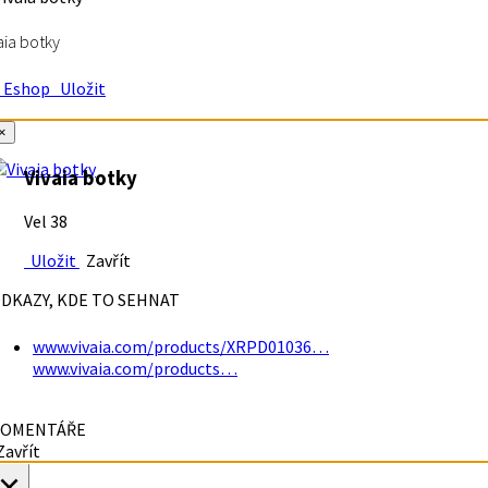
aia botky
Eshop
Uložit
×
Vivaia botky
Vel 38
Uložit
Zavřít
DKAZY, KDE TO SEHNAT
www.vivaia.com/products/XRPD01036…
www.vivaia.com/products…
OMENTÁŘE
avřít
×