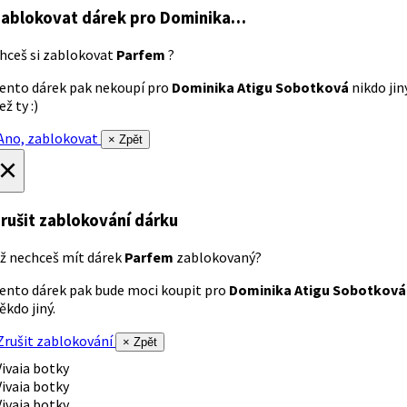
ablokovat dárek
pro Dominika…
hceš si zablokovat
Parfem
?
ento dárek pak nekoupí pro
Dominika Atigu Sobotková
nikdo jin
ež ty :)
no, zablokovat
× Zpět
×
rušit zablokování dárku
ž nechceš mít dárek
Parfem
zablokovaný?
ento dárek pak bude moci koupit pro
Dominika Atigu Sobotková
ěkdo jiný.
rušit zablokování
× Zpět