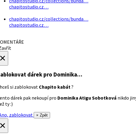
chapitostudio.cz/collections/bunda…
chapitostudio.cz…
chapitostudio.cz/collections/bunda…
chapitostudio.cz…
OMENTÁŘE
avřít
×
ablokovat dárek
pro Dominika…
hceš si zablokovat
Chapito kabát
?
ento dárek pak nekoupí pro
Dominika Atigu Sobotková
nikdo jin
ež ty :)
no, zablokovat
× Zpět
×