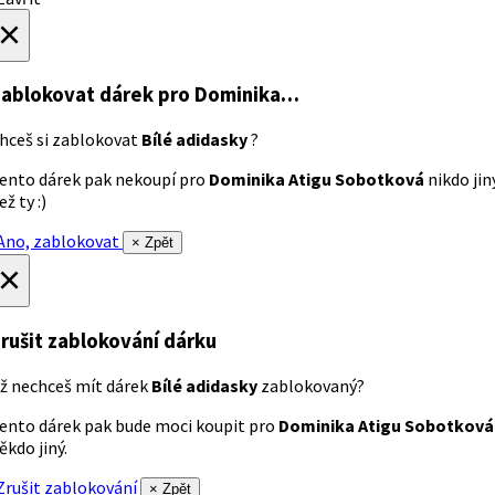
×
ablokovat dárek
pro Dominika…
hceš si zablokovat
Bílé adidasky
?
ento dárek pak nekoupí pro
Dominika Atigu Sobotková
nikdo jin
ež ty :)
no, zablokovat
× Zpět
×
rušit zablokování dárku
ž nechceš mít dárek
Bílé adidasky
zablokovaný?
ento dárek pak bude moci koupit pro
Dominika Atigu Sobotková
ěkdo jiný.
rušit zablokování
× Zpět