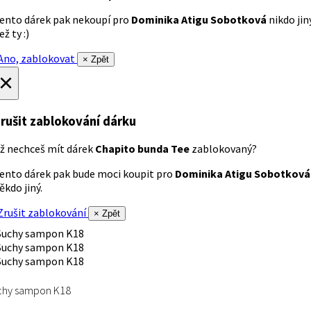
ento dárek pak nekoupí pro
Dominika Atigu Sobotková
nikdo jin
ež ty :)
no, zablokovat
× Zpět
×
rušit zablokování dárku
ž nechceš mít dárek
Chapito bunda Tee
zablokovaný?
ento dárek pak bude moci koupit pro
Dominika Atigu Sobotková
ěkdo jiný.
rušit zablokování
× Zpět
chy sampon K18