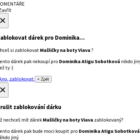
OMENTÁŘE
avřít
×
ablokovat dárek
pro Dominika…
hceš si zablokovat
Mašličky na boty Viava
?
ento dárek pak nekoupí pro
Dominika Atigu Sobotková
nikdo jin
ež ty :)
no, zablokovat
× Zpět
×
rušit zablokování dárku
ž nechceš mít dárek
Mašličky na boty Viava
zablokovaný?
ento dárek pak bude moci koupit pro
Dominika Atigu Sobotková
ěkdo jiný.