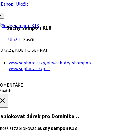
Eshop
Uložit
×
Suchy sampon K18
Uložit
Zavřít
DKAZY, KDE TO SEHNAT
www.sephora.cz/p/airwash-dry-shampoo-…
www.sephora.cz/p…
OMENTÁŘE
avřít
×
ablokovat dárek
pro Dominika…
hceš si zablokovat
Suchy sampon K18
?