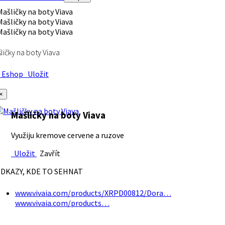
ličky na boty Viava
Eshop
Uložit
×
Mašličky na boty Viava
Využiju kremove cervene a ruzove
Uložit
Zavřít
DKAZY, KDE TO SEHNAT
www.vivaia.com/products/XRPD00812/Dora…
www.vivaia.com/products…