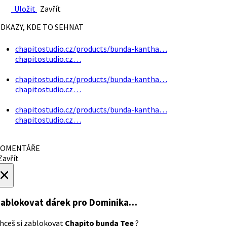
Uložit
Zavřít
DKAZY, KDE TO SEHNAT
chapitostudio.cz/products/bunda-kantha…
chapitostudio.cz…
chapitostudio.cz/products/bunda-kantha…
chapitostudio.cz…
chapitostudio.cz/products/bunda-kantha…
chapitostudio.cz…
OMENTÁŘE
avřít
×
ablokovat dárek
pro Dominika…
hceš si zablokovat
Chapito bunda Tee
?