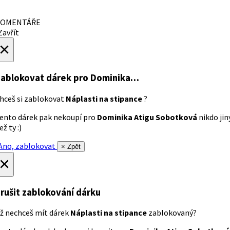
OMENTÁŘE
avřít
×
ablokovat dárek
pro Dominika…
hceš si zablokovat
Náplasti na stipance
?
ento dárek pak nekoupí pro
Dominika Atigu Sobotková
nikdo jin
ež ty :)
no, zablokovat
× Zpět
×
rušit zablokování dárku
ž nechceš mít dárek
Náplasti na stipance
zablokovaný?