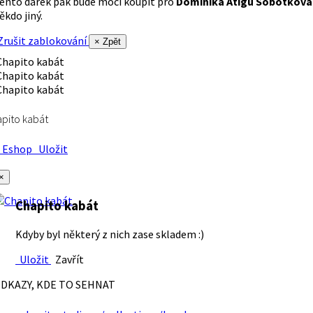
ento dárek pak bude moci koupit pro
Dominika Atigu Sobotková
ěkdo jiný.
rušit zablokování
× Zpět
pito kabát
Eshop
Uložit
×
Chapito kabát
Kdyby byl některý z nich zase skladem :)
Uložit
Zavřít
DKAZY, KDE TO SEHNAT