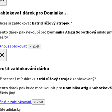
ablokovat dárek
pro Dominika…
hceš si zablokovat
Estrid růžový strojek
?
ento dárek pak nekoupí pro
Dominika Atigu Sobotková
nikdo jin
ež ty :)
no, zablokovat
× Zpět
×
rušit zablokování dárku
ž nechceš mít dárek
Estrid růžový strojek
zablokovaný?
ento dárek pak bude moci koupit pro
Dominika Atigu Sobotková
ěkdo jiný.
rušit zablokování
× Zpět