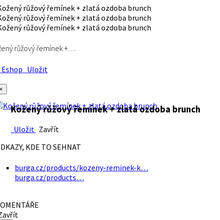
ený růžový řemínek +…
Eshop
Uložit
×
Kožený růžový řemínek + zlatá ozdoba brunch
Uložit
Zavřít
DKAZY, KDE TO SEHNAT
burga.cz/products/kozeny-reminek-k…
burga.cz/products…
OMENTÁŘE
avřít