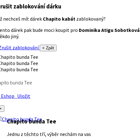
rušit zablokování dárku
ž nechceš mít dárek
Chapito kabát
zablokovaný?
ento dárek pak bude moci koupit pro
Dominika Atigu Sobotková
ěkdo jiný.
rušit zablokování
× Zpět
apito bunda Tee
Eshop
Uložit
×
Chapito bunda Tee
Jednu z těchto tří, výběr nechám na vas