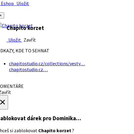
Eshop
Uložit
×
Chapito korzet
Uložit
Zavřít
DKAZY, KDE TO SEHNAT
chapitostudio.cz/collections/vesty…
chapitostudio.cz…
OMENTÁŘE
avřít
×
ablokovat dárek
pro Dominika…
hceš si zablokovat
Chapito korzet
?