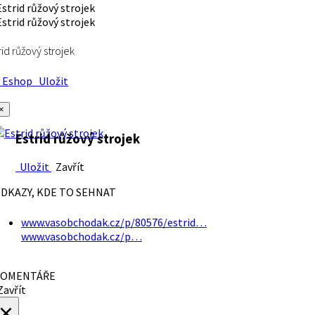
rid růžový strojek
Eshop
Uložit
×
Estrid růžový strojek
Uložit
Zavřít
DKAZY, KDE TO SEHNAT
www.vasobchodak.cz/p/80576/estrid…
www.vasobchodak.cz/p…
OMENTÁŘE
avřít
×