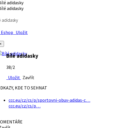
é adidasky
Eshop
Uložit
×
Bílé adidasky
38/2
Uložit
Zavřít
DKAZY, KDE TO SEHNAT
ccc.eu/cz/cs/p/sportovni-obuv-adidas-c…
ccc.eu/cz/cs/p…
OMENTÁŘE
avřít