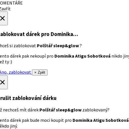
OMENTÁŘE
avřít
×
ablokovat dárek
pro Dominika…
hceš si zablokovat
Polštář sleep&glow
?
ento dárek pak nekoupí pro
Dominika Atigu Sobotková
nikdo jin
ež ty :)
no, zablokovat
× Zpět
×
rušit zablokování dárku
ž nechceš mít dárek
Polštář sleep&glow
zablokovaný?
ento dárek pak bude moci koupit pro
Dominika Atigu Sobotková
ěkdo jiný.