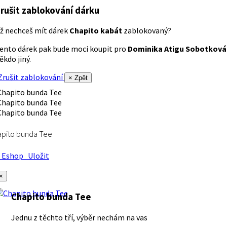
rušit zablokování dárku
ž nechceš mít dárek
Chapito kabát
zablokovaný?
ento dárek pak bude moci koupit pro
Dominika Atigu Sobotková
ěkdo jiný.
rušit zablokování
× Zpět
apito bunda Tee
Eshop
Uložit
×
Chapito bunda Tee
Jednu z těchto tří, výběr nechám na vas