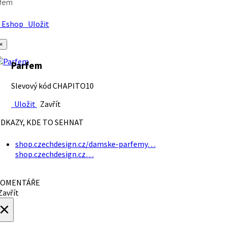
rfem
Eshop
Uložit
×
Parfem
Slevový kód CHAPITO10
Uložit
Zavřít
DKAZY, KDE TO SEHNAT
shop.czechdesign.cz/damske-parfemy…
shop.czechdesign.cz…
OMENTÁŘE
avřít
×