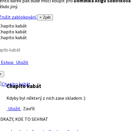
ento dárek pak bude moci koupit pro
Dominika Atigu Sobotková
ěkdo jiný.
rušit zablokování
× Zpět
pito kabát
Eshop
Uložit
×
Chapito kabát
Kdyby byl některý z nich zase skladem :)
Uložit
Zavřít
DKAZY, KDE TO SEHNAT