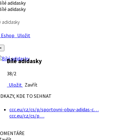
é adidasky
Eshop
Uložit
×
Bílé adidasky
38/2
Uložit
Zavřít
DKAZY, KDE TO SEHNAT
ccc.eu/cz/cs/p/sportovni-obuv-adidas-c…
ccc.eu/cz/cs/p…
OMENTÁŘE
avřít