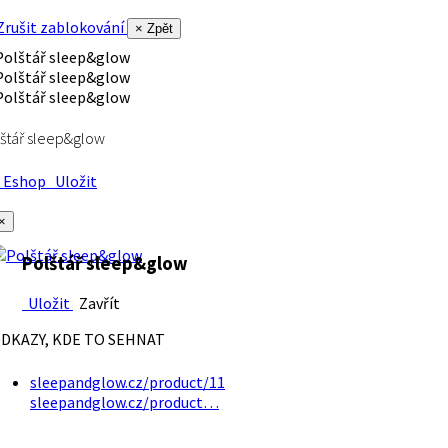
rušit zablokování
× Zpět
štář sleep&glow
Eshop
Uložit
×
Polštář sleep&glow
Uložit
Zavřít
DKAZY, KDE TO SEHNAT
sleepandglow.cz/product/11
sleepandglow.cz/product…