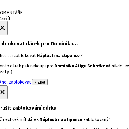
OMENTÁŘE
avřít
×
ablokovat dárek
pro Dominika…
hceš si zablokovat
Náplasti na stipance
?
ento dárek pak nekoupí pro
Dominika Atigu Sobotková
nikdo jin
ež ty :)
no, zablokovat
× Zpět
×
rušit zablokování dárku
ž nechceš mít dárek
Náplasti na stipance
zablokovaný?