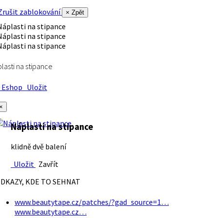
rušit zablokování
× Zpět
lasti na stipance
Eshop
Uložit
×
Náplasti na stipance
klidně dvě balení
Uložit
Zavřít
DKAZY, KDE TO SEHNAT
www.beautytape.cz/patches/?gad_source=1…
www.beautytape.cz…