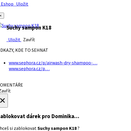
Eshop
Uložit
×
Suchy sampon K18
Uložit
Zavřít
DKAZY, KDE TO SEHNAT
www.sephora.cz/p/airwash-dry-shampoo-…
www.sephora.cz/p…
OMENTÁŘE
avřít
×
ablokovat dárek
pro Dominika…
hceš si zablokovat
Suchy sampon K18
?