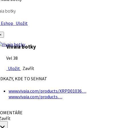
aia botky
Eshop
Uložit
×
Vivaia botky
Vel 38
Uložit
Zavřít
DKAZY, KDE TO SEHNAT
www.vivaia.com/products/XRPD01036…
www.vivaia.com/products…
OMENTÁŘE
avřít
×