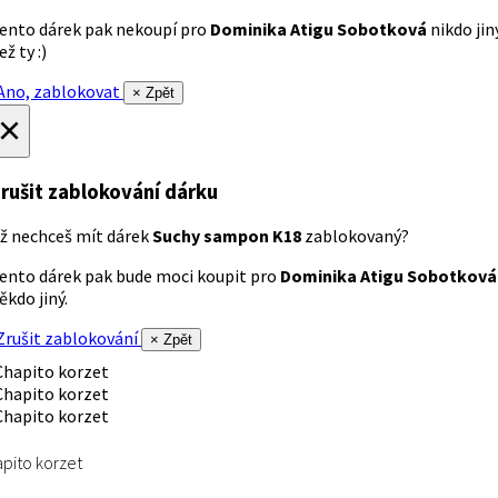
ento dárek pak nekoupí pro
Dominika Atigu Sobotková
nikdo jin
ež ty :)
no, zablokovat
× Zpět
×
rušit zablokování dárku
ž nechceš mít dárek
Suchy sampon K18
zablokovaný?
ento dárek pak bude moci koupit pro
Dominika Atigu Sobotková
ěkdo jiný.
rušit zablokování
× Zpět
pito korzet