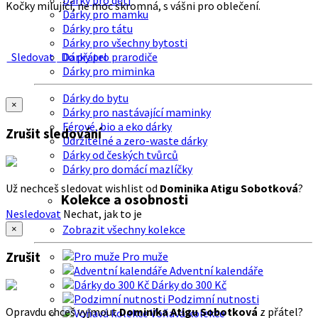
Dárky pro děti
Kočky milující, ne moc skromná, s vášni pro oblečení.
Dárky pro mamku
Dárky pro tátu
Dárky pro všechny bytosti
Sledovat
Do přátel
Dárky pro prarodiče
Dárky pro miminka
Dárky do bytu
×
Dárky pro nastávající maminky
Férové, bio a eko dárky
Zrušit sledování
Udržitelné a zero-waste dárky
Dárky od českých tvůrců
Dárky pro domácí mazlíčky
Už nechceš sledovat wishlist od
Dominika Atigu Sobotková
?
Kolekce a osobnosti
Nesledovat
Nechat, jak to je
Zobrazit všechny kolekce
×
Zrušit
Pro muže
Adventní kalendáře
Dárky do 300 Kč
Podzimní nutnosti
Opravdu chceš vyjmout
Dominika Atigu Sobotková
z přátel?
Voňavá kolekce