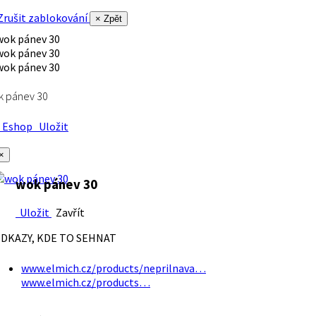
rušit zablokování
× Zpět
k pánev 30
Eshop
Uložit
×
wok pánev 30
Uložit
Zavřít
DKAZY, KDE TO SEHNAT
www.elmich.cz/products/neprilnava…
www.elmich.cz/products…