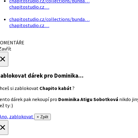
chapitostudio.cz/collections/bunda…
chapitostudio.cz…
chapitostudio.cz/collections/bunda…
chapitostudio.cz…
OMENTÁŘE
avřít
×
ablokovat dárek
pro Dominika…
hceš si zablokovat
Chapito kabát
?
ento dárek pak nekoupí pro
Dominika Atigu Sobotková
nikdo jin
ež ty :)
no, zablokovat
× Zpět
×