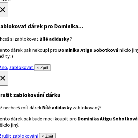
×
ablokovat dárek
pro Dominika…
hceš si zablokovat
Bílé adidasky
?
ento dárek pak nekoupí pro
Dominika Atigu Sobotková
nikdo jin
ež ty :)
no, zablokovat
× Zpět
×
rušit zablokování dárku
ž nechceš mít dárek
Bílé adidasky
zablokovaný?
ento dárek pak bude moci koupit pro
Dominika Atigu Sobotková
ěkdo jiný.
rušit zablokování
× Zpět