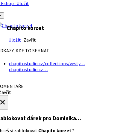
Eshop
Uložit
×
Chapito korzet
Uložit
Zavřít
DKAZY, KDE TO SEHNAT
chapitostudio.cz/collections/vesty…
chapitostudio.cz…
OMENTÁŘE
avřít
×
ablokovat dárek
pro Dominika…
hceš si zablokovat
Chapito korzet
?