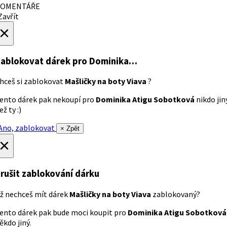
OMENTÁŘE
avřít
×
ablokovat dárek
pro Dominika…
hceš si zablokovat
Mašličky na boty Viava
?
ento dárek pak nekoupí pro
Dominika Atigu Sobotková
nikdo jin
ež ty :)
no, zablokovat
× Zpět
×
rušit zablokování dárku
ž nechceš mít dárek
Mašličky na boty Viava
zablokovaný?
ento dárek pak bude moci koupit pro
Dominika Atigu Sobotková
ěkdo jiný.