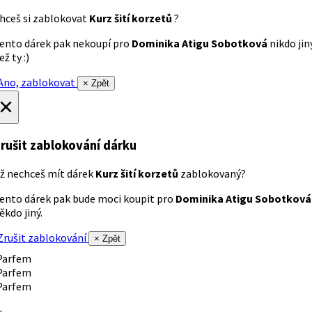
hceš si zablokovat
Kurz šití korzetů
?
ento dárek pak nekoupí pro
Dominika Atigu Sobotková
nikdo jin
ež ty :)
no, zablokovat
× Zpět
×
rušit zablokování dárku
ž nechceš mít dárek
Kurz šití korzetů
zablokovaný?
ento dárek pak bude moci koupit pro
Dominika Atigu Sobotková
ěkdo jiný.
rušit zablokování
× Zpět