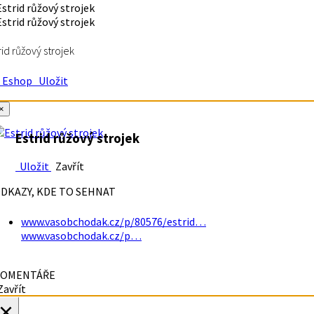
rid růžový strojek
Eshop
Uložit
×
Estrid růžový strojek
Uložit
Zavřít
DKAZY, KDE TO SEHNAT
www.vasobchodak.cz/p/80576/estrid…
www.vasobchodak.cz/p…
OMENTÁŘE
avřít
×