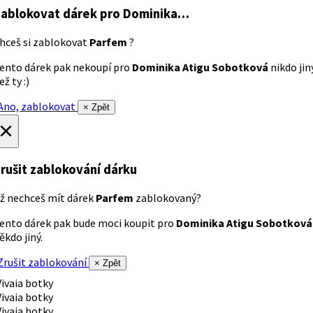
ablokovat dárek
pro Dominika…
hceš si zablokovat
Parfem
?
ento dárek pak nekoupí pro
Dominika Atigu Sobotková
nikdo jin
ež ty :)
no, zablokovat
× Zpět
×
rušit zablokování dárku
ž nechceš mít dárek
Parfem
zablokovaný?
ento dárek pak bude moci koupit pro
Dominika Atigu Sobotková
ěkdo jiný.
rušit zablokování
× Zpět