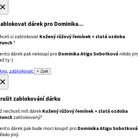
×
ablokovat dárek
pro Dominika…
hceš si zablokovat
Kožený růžový řemínek + zlatá ozdoba
runch
?
ento dárek pak nekoupí pro
Dominika Atigu Sobotková
nikdo jin
ež ty :)
no, zablokovat
× Zpět
×
rušit zablokování dárku
ž nechceš mít dárek
Kožený růžový řemínek + zlatá ozdoba
runch
zablokovaný?
ento dárek pak bude moci koupit pro
Dominika Atigu Sobotková
ěkdo jiný.