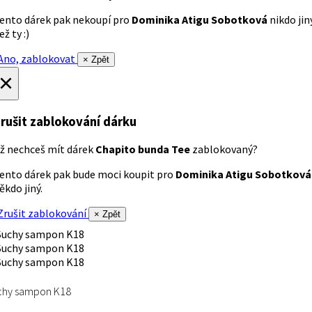
ento dárek pak nekoupí pro
Dominika Atigu Sobotková
nikdo jin
ež ty :)
no, zablokovat
× Zpět
×
rušit zablokování dárku
ž nechceš mít dárek
Chapito bunda Tee
zablokovaný?
ento dárek pak bude moci koupit pro
Dominika Atigu Sobotková
ěkdo jiný.
rušit zablokování
× Zpět
chy sampon K18