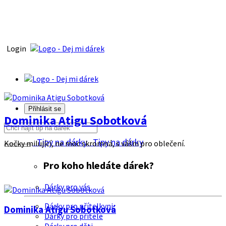
Login
Přihlásit se
Dominika Atigu Sobotková
Tipy na dárky
Tipy na dárky
Kočky milující, ne moc skromná, s vášni pro oblečení.
Pro koho hledáte dárek?
Dárky pro vás
Dárky pro přítelkyni
Dominika Atigu Sobotková
Dárky pro přítele