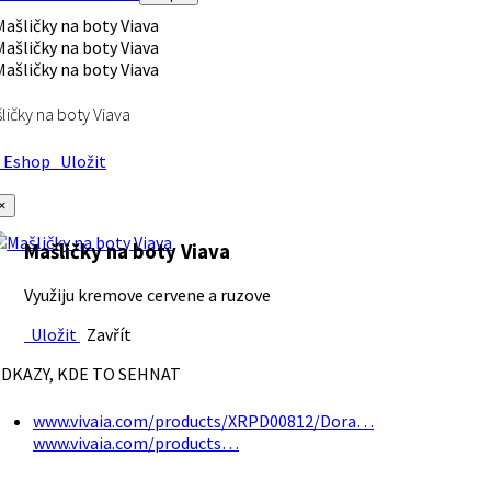
ličky na boty Viava
Eshop
Uložit
×
Mašličky na boty Viava
Využiju kremove cervene a ruzove
Uložit
Zavřít
DKAZY, KDE TO SEHNAT
www.vivaia.com/products/XRPD00812/Dora…
www.vivaia.com/products…