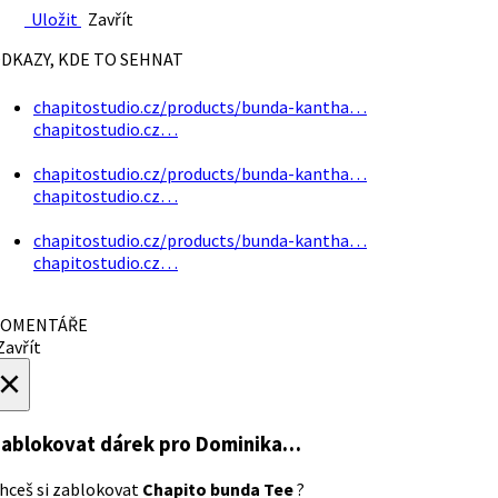
Uložit
Zavřít
DKAZY, KDE TO SEHNAT
chapitostudio.cz/products/bunda-kantha…
chapitostudio.cz…
chapitostudio.cz/products/bunda-kantha…
chapitostudio.cz…
chapitostudio.cz/products/bunda-kantha…
chapitostudio.cz…
OMENTÁŘE
avřít
×
ablokovat dárek
pro Dominika…
hceš si zablokovat
Chapito bunda Tee
?