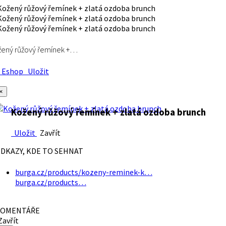
ený růžový řemínek +…
Eshop
Uložit
×
Kožený růžový řemínek + zlatá ozdoba brunch
Uložit
Zavřít
DKAZY, KDE TO SEHNAT
burga.cz/products/kozeny-reminek-k…
burga.cz/products…
OMENTÁŘE
avřít