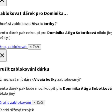
ablokovat dárek
pro Dominika…
hceš si zablokovat
Vivaia botky
?
ento dárek pak nekoupí pro
Dominika Atigu Sobotková
nikdo jin
ež ty :)
no, zablokovat
× Zpět
×
rušit zablokování dárku
ž nechceš mít dárek
Vivaia botky
zablokovaný?
ento dárek pak bude moci koupit pro
Dominika Atigu Sobotková
ěkdo jiný.
rušit zablokování
× Zpět