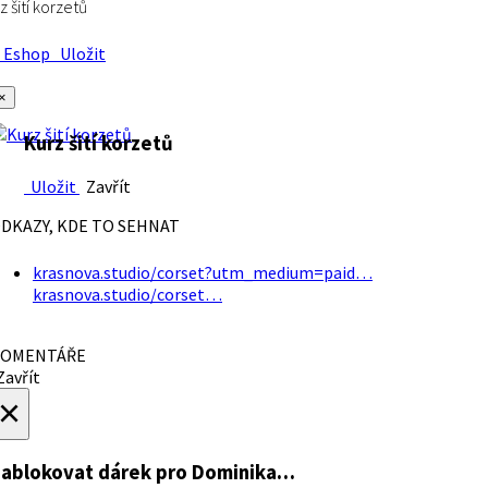
z šití korzetů
Eshop
Uložit
×
Kurz šití korzetů
Uložit
Zavřít
DKAZY, KDE TO SEHNAT
krasnova.studio/corset?utm_medium=paid…
krasnova.studio/corset…
OMENTÁŘE
avřít
×
ablokovat dárek
pro Dominika…