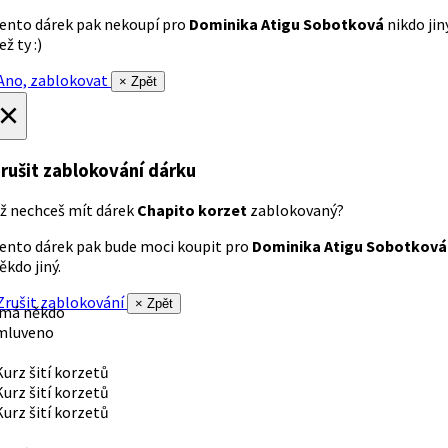
ento dárek pak nekoupí pro
Dominika Atigu Sobotková
nikdo jin
ež ty :)
no, zablokovat
× Zpět
×
rušit zablokování dárku
ž nechceš mít dárek
Chapito korzet
zablokovaný?
ento dárek pak bude moci koupit pro
Dominika Atigu Sobotková
ěkdo jiný.
rušit zablokování
× Zpět
 má někdo
mluveno