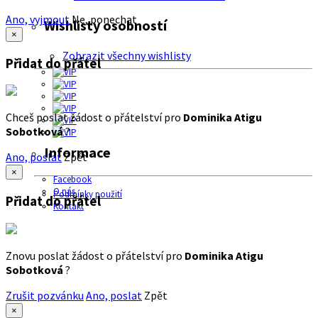
Ano, vyjmout
Ne, ponechat
Wishlisty osobností
×
Zobrazit všechny wishlisty
Přidat do přátel
Chceš poslat žádost o přátelství pro
Dominika Atigu
Sobotková
?
Informace
Ano, poslat
Zpět
×
Facebook
O nás
Podmínky použití
Přidat do přátel
Kontakt
Znovu poslat žádost o přátelství pro
Dominika Atigu
Sobotková
?
Zrušit pozvánku
Ano, poslat
Zpět
×