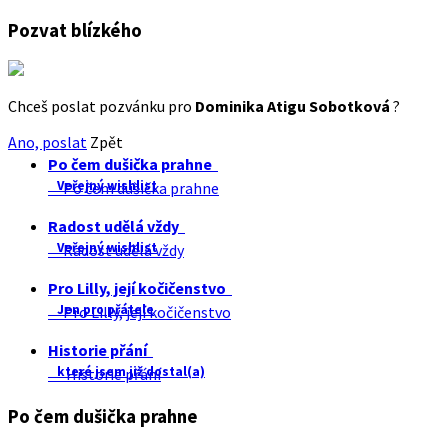
Pozvat blízkého
Chceš poslat pozvánku pro
Dominika Atigu Sobotková
?
Ano, poslat
Zpět
Po čem dušička prahne
Veřejný wishlist
Po čem dušička prahne
Radost udělá vždy
Veřejný wishlist
Radost udělá vždy
Pro Lilly, její kočičenstvo
Jen pro přátele
Pro Lilly, její kočičenstvo
Historie přání
které jsem již dostal(a)
Historie přání
Po čem dušička prahne