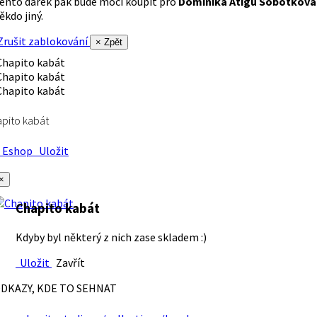
ento dárek pak bude moci koupit pro
Dominika Atigu Sobotková
ěkdo jiný.
rušit zablokování
× Zpět
pito kabát
Eshop
Uložit
×
Chapito kabát
Kdyby byl některý z nich zase skladem :)
Uložit
Zavřít
DKAZY, KDE TO SEHNAT