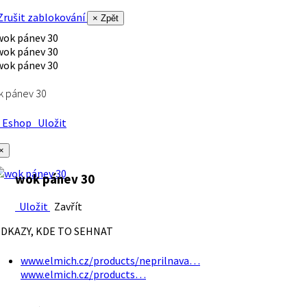
rušit zablokování
× Zpět
k pánev 30
Eshop
Uložit
×
wok pánev 30
Uložit
Zavřít
DKAZY, KDE TO SEHNAT
www.elmich.cz/products/neprilnava…
www.elmich.cz/products…