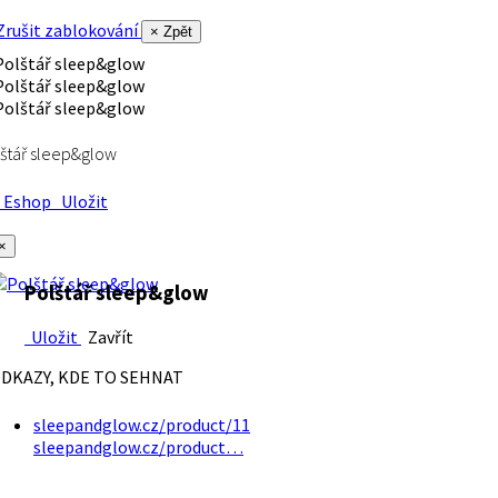
rušit zablokování
× Zpět
štář sleep&glow
Eshop
Uložit
×
Polštář sleep&glow
Uložit
Zavřít
DKAZY, KDE TO SEHNAT
sleepandglow.cz/product/11
sleepandglow.cz/product…