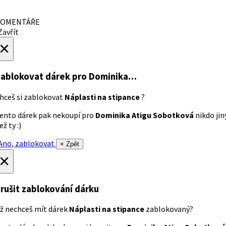
OMENTÁŘE
avřít
×
ablokovat dárek
pro Dominika…
hceš si zablokovat
Náplasti na stipance
?
ento dárek pak nekoupí pro
Dominika Atigu Sobotková
nikdo jin
ež ty :)
no, zablokovat
× Zpět
×
rušit zablokování dárku
ž nechceš mít dárek
Náplasti na stipance
zablokovaný?