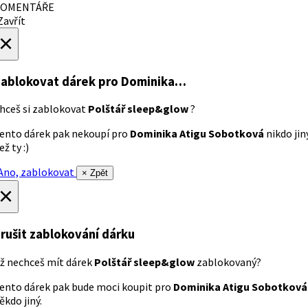
OMENTÁŘE
avřít
×
ablokovat dárek
pro Dominika…
hceš si zablokovat
Polštář sleep&glow
?
ento dárek pak nekoupí pro
Dominika Atigu Sobotková
nikdo jin
ež ty :)
no, zablokovat
× Zpět
×
rušit zablokování dárku
ž nechceš mít dárek
Polštář sleep&glow
zablokovaný?
ento dárek pak bude moci koupit pro
Dominika Atigu Sobotková
ěkdo jiný.