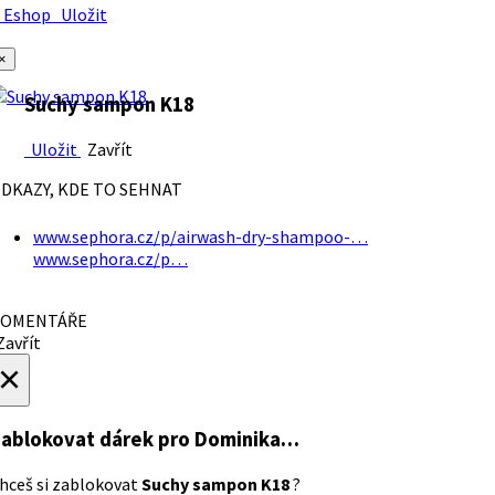
Eshop
Uložit
×
Suchy sampon K18
Uložit
Zavřít
DKAZY, KDE TO SEHNAT
www.sephora.cz/p/airwash-dry-shampoo-…
www.sephora.cz/p…
OMENTÁŘE
avřít
×
ablokovat dárek
pro Dominika…
hceš si zablokovat
Suchy sampon K18
?