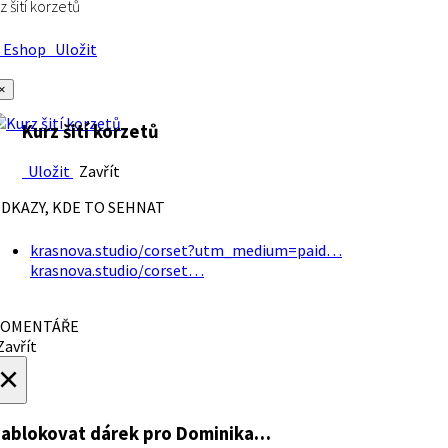
z šití korzetů
Eshop
Uložit
×
Kurz šití korzetů
Uložit
Zavřít
DKAZY, KDE TO SEHNAT
krasnova.studio/corset?utm_medium=paid…
krasnova.studio/corset…
OMENTÁŘE
avřít
×
ablokovat dárek
pro Dominika…