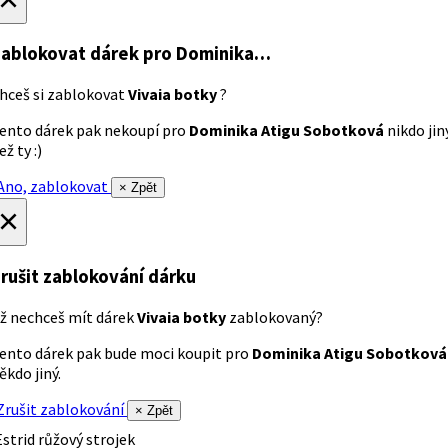
ablokovat dárek
pro Dominika…
hceš si zablokovat
Vivaia botky
?
ento dárek pak nekoupí pro
Dominika Atigu Sobotková
nikdo jin
ež ty :)
no, zablokovat
× Zpět
×
rušit zablokování dárku
ž nechceš mít dárek
Vivaia botky
zablokovaný?
ento dárek pak bude moci koupit pro
Dominika Atigu Sobotková
ěkdo jiný.
rušit zablokování
× Zpět