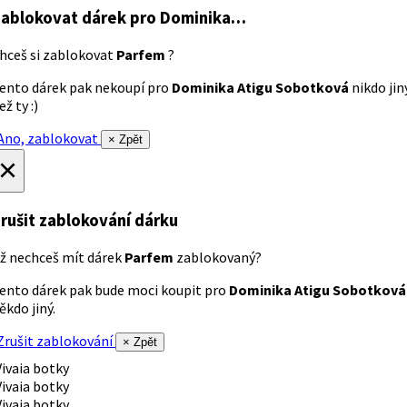
ablokovat dárek
pro Dominika…
hceš si zablokovat
Parfem
?
ento dárek pak nekoupí pro
Dominika Atigu Sobotková
nikdo jin
ež ty :)
no, zablokovat
× Zpět
×
rušit zablokování dárku
ž nechceš mít dárek
Parfem
zablokovaný?
ento dárek pak bude moci koupit pro
Dominika Atigu Sobotková
ěkdo jiný.
rušit zablokování
× Zpět