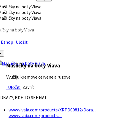
ličky na boty Viava
Eshop
Uložit
×
Mašličky na boty Viava
Využiju kremove cervene a ruzove
Uložit
Zavřít
DKAZY, KDE TO SEHNAT
www.vivaia.com/products/XRPD00812/Dora…
www.vivaia.com/products…