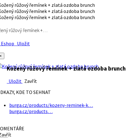
ený růžový řemínek +…
Eshop
Uložit
×
Kožený růžový řemínek + zlatá ozdoba brunch
Uložit
Zavřít
DKAZY, KDE TO SEHNAT
burga.cz/products/kozeny-reminek-k…
burga.cz/products…
OMENTÁŘE
avřít