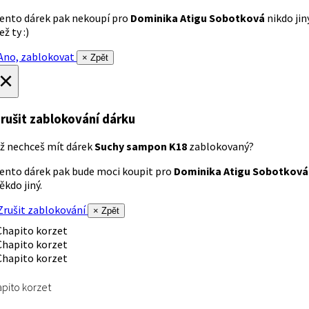
ento dárek pak nekoupí pro
Dominika Atigu Sobotková
nikdo jin
ež ty :)
no, zablokovat
× Zpět
×
rušit zablokování dárku
ž nechceš mít dárek
Suchy sampon K18
zablokovaný?
ento dárek pak bude moci koupit pro
Dominika Atigu Sobotková
ěkdo jiný.
rušit zablokování
× Zpět
pito korzet