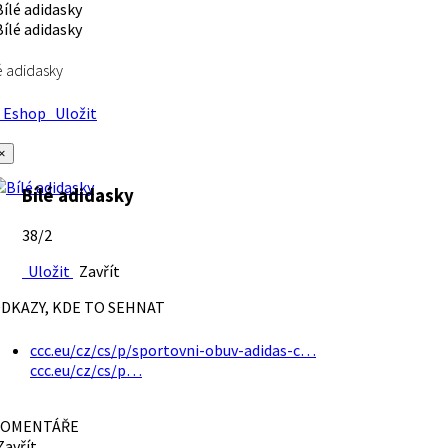
é adidasky
Eshop
Uložit
×
Bílé adidasky
38/2
Uložit
Zavřít
DKAZY, KDE TO SEHNAT
ccc.eu/cz/cs/p/sportovni-obuv-adidas-c…
ccc.eu/cz/cs/p…
OMENTÁŘE
avřít