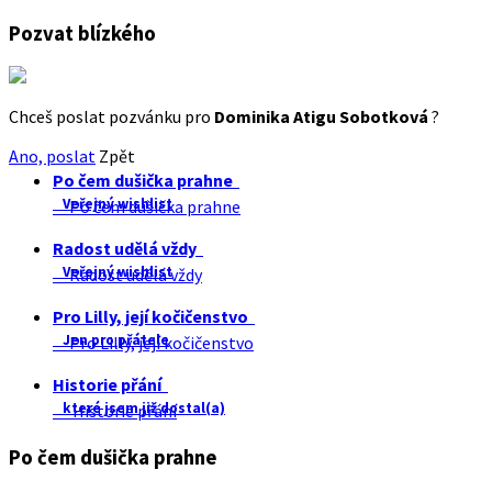
Pozvat blízkého
Chceš poslat pozvánku pro
Dominika Atigu Sobotková
?
Ano, poslat
Zpět
Po čem dušička prahne
Veřejný wishlist
Po čem dušička prahne
Radost udělá vždy
Veřejný wishlist
Radost udělá vždy
Pro Lilly, její kočičenstvo
Jen pro přátele
Pro Lilly, její kočičenstvo
Historie přání
které jsem již dostal(a)
Historie přání
Po čem dušička prahne