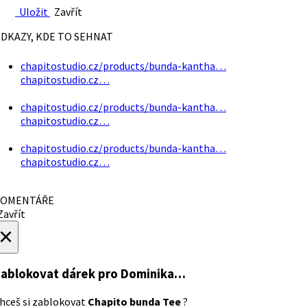
Uložit
Zavřít
DKAZY, KDE TO SEHNAT
chapitostudio.cz/products/bunda-kantha…
chapitostudio.cz…
chapitostudio.cz/products/bunda-kantha…
chapitostudio.cz…
chapitostudio.cz/products/bunda-kantha…
chapitostudio.cz…
OMENTÁŘE
avřít
×
ablokovat dárek
pro Dominika…
hceš si zablokovat
Chapito bunda Tee
?