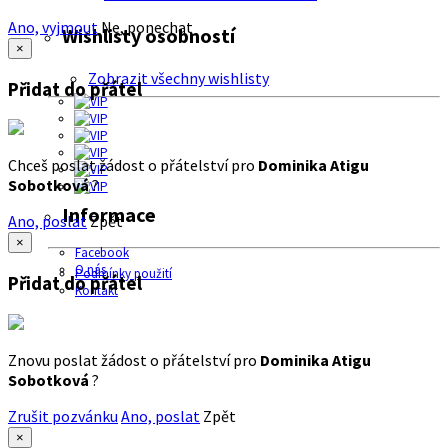
Ano, vyjmout
Ne, ponechat
Wishlisty osobností
×
Zobrazit všechny wishlisty
Přidat do přátel
Chceš poslat žádost o přátelství pro
Dominika Atigu
Sobotková
?
Informace
Ano, poslat
Zpět
×
Facebook
O nás
Podmínky použití
Přidat do přátel
Kontakt
Znovu poslat žádost o přátelství pro
Dominika Atigu
Sobotková
?
Zrušit pozvánku
Ano, poslat
Zpět
×