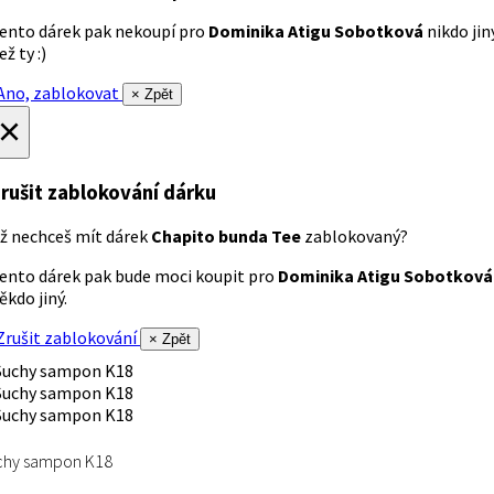
ento dárek pak nekoupí pro
Dominika Atigu Sobotková
nikdo jin
ež ty :)
no, zablokovat
× Zpět
×
rušit zablokování dárku
ž nechceš mít dárek
Chapito bunda Tee
zablokovaný?
ento dárek pak bude moci koupit pro
Dominika Atigu Sobotková
ěkdo jiný.
rušit zablokování
× Zpět
chy sampon K18