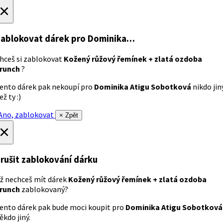
×
ablokovat dárek
pro Dominika…
hceš si zablokovat
Kožený růžový řemínek + zlatá ozdoba
runch
?
ento dárek pak nekoupí pro
Dominika Atigu Sobotková
nikdo jin
ež ty :)
no, zablokovat
× Zpět
×
rušit zablokování dárku
ž nechceš mít dárek
Kožený růžový řemínek + zlatá ozdoba
runch
zablokovaný?
ento dárek pak bude moci koupit pro
Dominika Atigu Sobotková
ěkdo jiný.