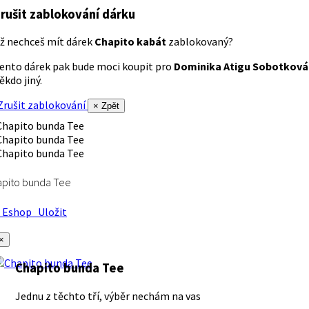
rušit zablokování dárku
ž nechceš mít dárek
Chapito kabát
zablokovaný?
ento dárek pak bude moci koupit pro
Dominika Atigu Sobotková
ěkdo jiný.
rušit zablokování
× Zpět
apito bunda Tee
Eshop
Uložit
×
Chapito bunda Tee
Jednu z těchto tří, výběr nechám na vas