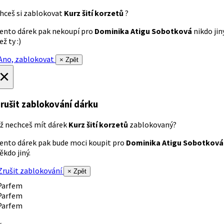
hceš si zablokovat
Kurz šití korzetů
?
ento dárek pak nekoupí pro
Dominika Atigu Sobotková
nikdo jin
ež ty :)
no, zablokovat
× Zpět
×
rušit zablokování dárku
ž nechceš mít dárek
Kurz šití korzetů
zablokovaný?
ento dárek pak bude moci koupit pro
Dominika Atigu Sobotková
ěkdo jiný.
rušit zablokování
× Zpět