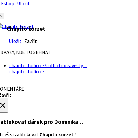
Eshop
Uložit
×
Chapito korzet
Uložit
Zavřít
DKAZY, KDE TO SEHNAT
chapitostudio.cz/collections/vesty…
chapitostudio.cz…
OMENTÁŘE
avřít
×
ablokovat dárek
pro Dominika…
hceš si zablokovat
Chapito korzet
?