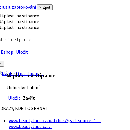
rušit zablokování
× Zpět
lasti na stipance
Eshop
Uložit
×
Náplasti na stipance
klidně dvě balení
Uložit
Zavřít
DKAZY, KDE TO SEHNAT
www.beautytape.cz/patches/?gad_source=1…
www.beautytape.cz…