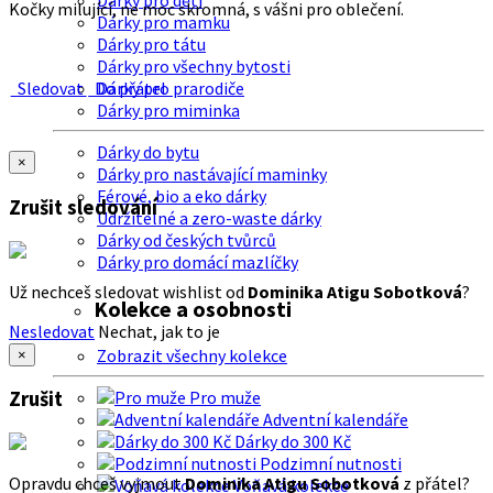
Dárky pro děti
Kočky milující, ne moc skromná, s vášni pro oblečení.
Dárky pro mamku
Dárky pro tátu
Dárky pro všechny bytosti
Sledovat
Do přátel
Dárky pro prarodiče
Dárky pro miminka
Dárky do bytu
×
Dárky pro nastávající maminky
Férové, bio a eko dárky
Zrušit sledování
Udržitelné a zero-waste dárky
Dárky od českých tvůrců
Dárky pro domácí mazlíčky
Už nechceš sledovat wishlist od
Dominika Atigu Sobotková
?
Kolekce a osobnosti
Nesledovat
Nechat, jak to je
Zobrazit všechny kolekce
×
Zrušit
Pro muže
Adventní kalendáře
Dárky do 300 Kč
Podzimní nutnosti
Opravdu chceš vyjmout
Dominika Atigu Sobotková
z přátel?
Voňavá kolekce