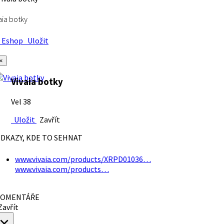
aia botky
Eshop
Uložit
×
Vivaia botky
Vel 38
Uložit
Zavřít
DKAZY, KDE TO SEHNAT
www.vivaia.com/products/XRPD01036…
www.vivaia.com/products…
OMENTÁŘE
avřít
×