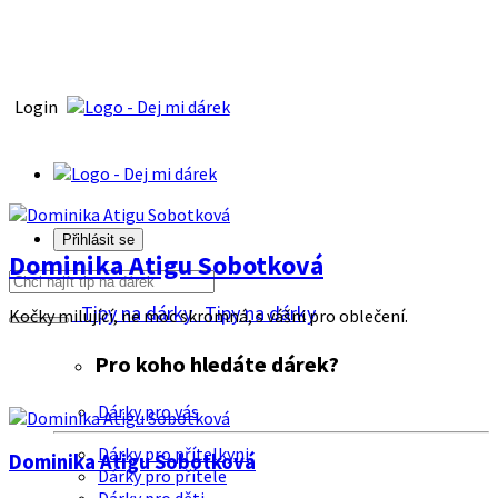
Login
Přihlásit se
Dominika Atigu Sobotková
Tipy na dárky
Tipy na dárky
Kočky milující, ne moc skromná, s vášni pro oblečení.
Pro koho hledáte dárek?
Dárky pro vás
Dárky pro přítelkyni
Dominika Atigu Sobotková
Dárky pro přítele