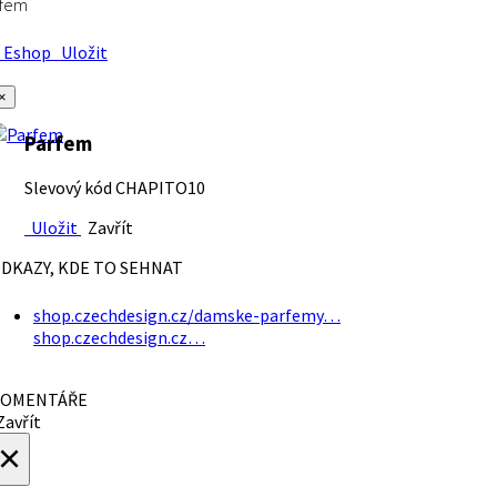
rfem
Eshop
Uložit
×
Parfem
Slevový kód CHAPITO10
Uložit
Zavřít
DKAZY, KDE TO SEHNAT
shop.czechdesign.cz/damske-parfemy…
shop.czechdesign.cz…
OMENTÁŘE
avřít
×