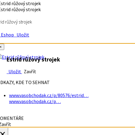
rid růžový strojek
Eshop
Uložit
×
Estrid růžový strojek
Uložit
Zavřít
DKAZY, KDE TO SEHNAT
www.vasobchodak.cz/p/80576/estrid…
www.vasobchodak.cz/p…
OMENTÁŘE
avřít
×