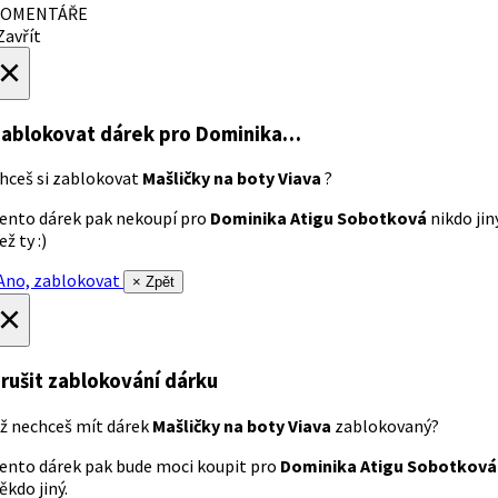
OMENTÁŘE
avřít
×
ablokovat dárek
pro Dominika…
hceš si zablokovat
Mašličky na boty Viava
?
ento dárek pak nekoupí pro
Dominika Atigu Sobotková
nikdo jin
ež ty :)
no, zablokovat
× Zpět
×
rušit zablokování dárku
ž nechceš mít dárek
Mašličky na boty Viava
zablokovaný?
ento dárek pak bude moci koupit pro
Dominika Atigu Sobotková
ěkdo jiný.