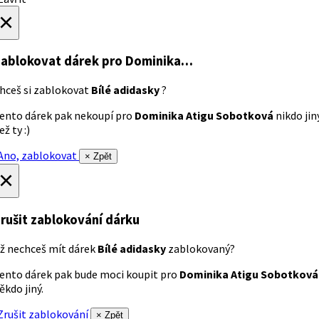
×
ablokovat dárek
pro Dominika…
hceš si zablokovat
Bílé adidasky
?
ento dárek pak nekoupí pro
Dominika Atigu Sobotková
nikdo jin
ež ty :)
no, zablokovat
× Zpět
×
rušit zablokování dárku
ž nechceš mít dárek
Bílé adidasky
zablokovaný?
ento dárek pak bude moci koupit pro
Dominika Atigu Sobotková
ěkdo jiný.
rušit zablokování
× Zpět