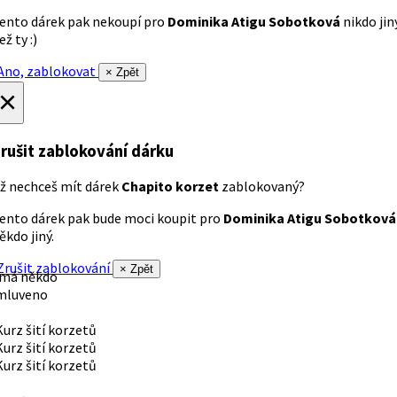
ento dárek pak nekoupí pro
Dominika Atigu Sobotková
nikdo jin
ež ty :)
no, zablokovat
× Zpět
×
rušit zablokování dárku
ž nechceš mít dárek
Chapito korzet
zablokovaný?
ento dárek pak bude moci koupit pro
Dominika Atigu Sobotková
ěkdo jiný.
rušit zablokování
× Zpět
 má někdo
mluveno