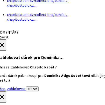
chapitostudio.cz/collections/bunda…
chapitostudio.cz…
chapitostudio.cz/collections/bunda…
chapitostudio.cz…
OMENTÁŘE
avřít
×
ablokovat dárek
pro Dominika…
hceš si zablokovat
Chapito kabát
?
ento dárek pak nekoupí pro
Dominika Atigu Sobotková
nikdo jin
ež ty :)
no, zablokovat
× Zpět
×