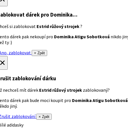
ablokovat dárek
pro Dominika…
hceš si zablokovat
Estrid růžový strojek
?
ento dárek pak nekoupí pro
Dominika Atigu Sobotková
nikdo jin
ež ty :)
no, zablokovat
× Zpět
×
rušit zablokování dárku
ž nechceš mít dárek
Estrid růžový strojek
zablokovaný?
ento dárek pak bude moci koupit pro
Dominika Atigu Sobotková
ěkdo jiný.
rušit zablokování
× Zpět