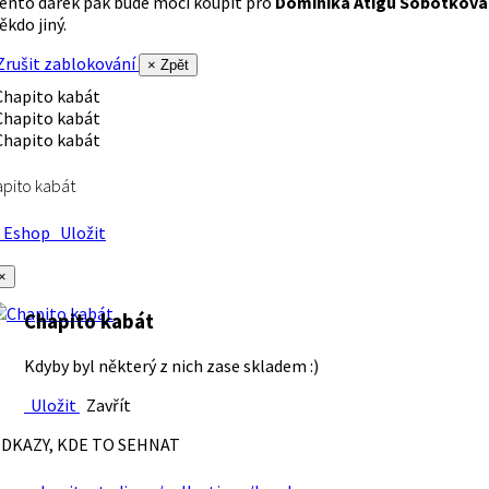
ento dárek pak bude moci koupit pro
Dominika Atigu Sobotková
ěkdo jiný.
rušit zablokování
× Zpět
pito kabát
Eshop
Uložit
×
Chapito kabát
Kdyby byl některý z nich zase skladem :)
Uložit
Zavřít
DKAZY, KDE TO SEHNAT