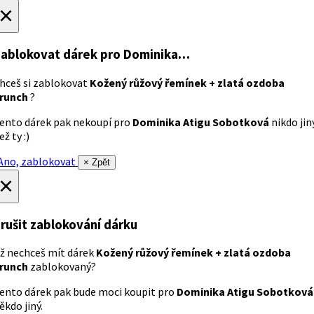
×
ablokovat dárek
pro Dominika…
hceš si zablokovat
Kožený růžový řemínek + zlatá ozdoba
runch
?
ento dárek pak nekoupí pro
Dominika Atigu Sobotková
nikdo jin
ež ty :)
no, zablokovat
× Zpět
×
rušit zablokování dárku
ž nechceš mít dárek
Kožený růžový řemínek + zlatá ozdoba
runch
zablokovaný?
ento dárek pak bude moci koupit pro
Dominika Atigu Sobotková
ěkdo jiný.