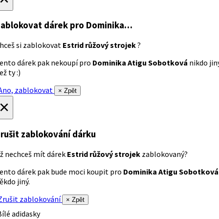
ablokovat dárek
pro Dominika…
hceš si zablokovat
Estrid růžový strojek
?
ento dárek pak nekoupí pro
Dominika Atigu Sobotková
nikdo jin
ež ty :)
no, zablokovat
× Zpět
×
rušit zablokování dárku
ž nechceš mít dárek
Estrid růžový strojek
zablokovaný?
ento dárek pak bude moci koupit pro
Dominika Atigu Sobotková
ěkdo jiný.
rušit zablokování
× Zpět