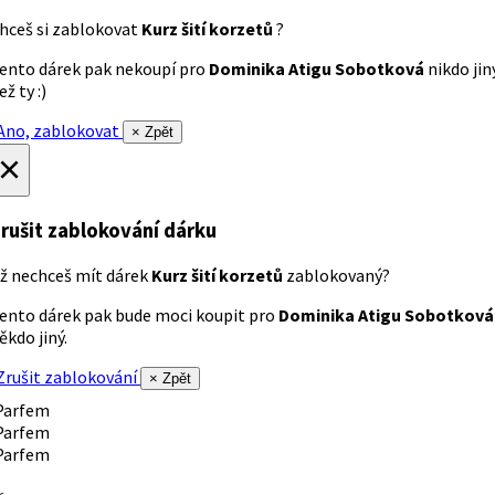
hceš si zablokovat
Kurz šití korzetů
?
ento dárek pak nekoupí pro
Dominika Atigu Sobotková
nikdo jin
ež ty :)
no, zablokovat
× Zpět
×
rušit zablokování dárku
ž nechceš mít dárek
Kurz šití korzetů
zablokovaný?
ento dárek pak bude moci koupit pro
Dominika Atigu Sobotková
ěkdo jiný.
rušit zablokování
× Zpět