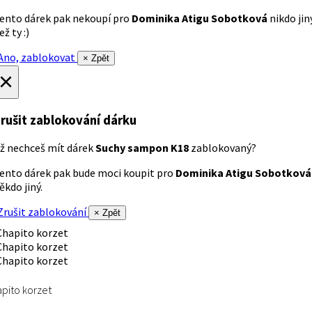
ento dárek pak nekoupí pro
Dominika Atigu Sobotková
nikdo jin
ež ty :)
no, zablokovat
× Zpět
×
rušit zablokování dárku
ž nechceš mít dárek
Suchy sampon K18
zablokovaný?
ento dárek pak bude moci koupit pro
Dominika Atigu Sobotková
ěkdo jiný.
rušit zablokování
× Zpět
pito korzet