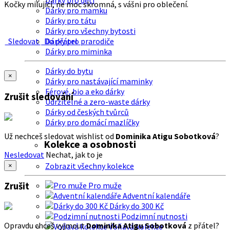
Dárky pro děti
Kočky milující, ne moc skromná, s vášni pro oblečení.
Dárky pro mamku
Dárky pro tátu
Dárky pro všechny bytosti
Sledovat
Do přátel
Dárky pro prarodiče
Dárky pro miminka
Dárky do bytu
×
Dárky pro nastávající maminky
Férové, bio a eko dárky
Zrušit sledování
Udržitelné a zero-waste dárky
Dárky od českých tvůrců
Dárky pro domácí mazlíčky
Už nechceš sledovat wishlist od
Dominika Atigu Sobotková
?
Kolekce a osobnosti
Nesledovat
Nechat, jak to je
Zobrazit všechny kolekce
×
Zrušit
Pro muže
Adventní kalendáře
Dárky do 300 Kč
Podzimní nutnosti
Opravdu chceš vyjmout
Dominika Atigu Sobotková
z přátel?
Voňavá kolekce