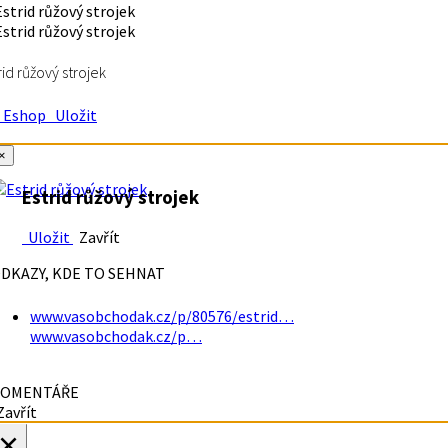
rid růžový strojek
Eshop
Uložit
×
Estrid růžový strojek
Uložit
Zavřít
DKAZY, KDE TO SEHNAT
www.vasobchodak.cz/p/80576/estrid…
www.vasobchodak.cz/p…
OMENTÁŘE
avřít
×