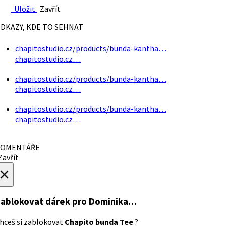
Uložit
Zavřít
DKAZY, KDE TO SEHNAT
chapitostudio.cz/products/bunda-kantha…
chapitostudio.cz…
chapitostudio.cz/products/bunda-kantha…
chapitostudio.cz…
chapitostudio.cz/products/bunda-kantha…
chapitostudio.cz…
OMENTÁŘE
avřít
×
ablokovat dárek
pro Dominika…
hceš si zablokovat
Chapito bunda Tee
?