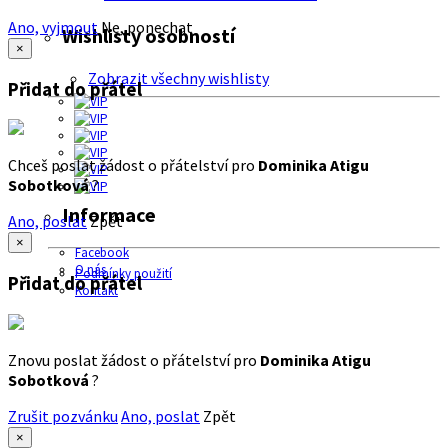
Ano, vyjmout
Ne, ponechat
Wishlisty osobností
×
Zobrazit všechny wishlisty
Přidat do přátel
Chceš poslat žádost o přátelství pro
Dominika Atigu
Sobotková
?
Informace
Ano, poslat
Zpět
×
Facebook
O nás
Podmínky použití
Přidat do přátel
Kontakt
Znovu poslat žádost o přátelství pro
Dominika Atigu
Sobotková
?
Zrušit pozvánku
Ano, poslat
Zpět
×