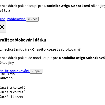
ento dárek pak nekoupí pro
Dominika Atigu Sobotková
nikdo jin
ež ty :)
no, zablokovat
× Zpět
×
rušit zablokování dárku
ž nechceš mít dárek
Chapito korzet
zablokovaný?
ento dárek pak bude moci koupit pro
Dominika Atigu Sobotková
ěkdo jiný.
rušit zablokování
× Zpět
 má někdo
mluveno