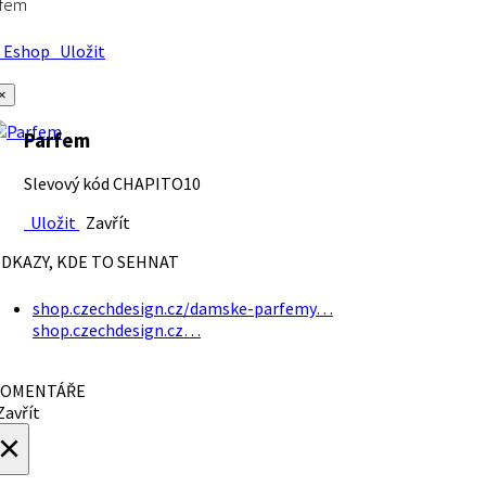
rfem
Eshop
Uložit
×
Parfem
Slevový kód CHAPITO10
Uložit
Zavřít
DKAZY, KDE TO SEHNAT
shop.czechdesign.cz/damske-parfemy…
shop.czechdesign.cz…
OMENTÁŘE
avřít
×