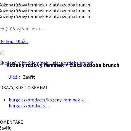
ený růžový řemínek +…
Eshop
Uložit
×
Kožený růžový řemínek + zlatá ozdoba brunch
Uložit
Zavřít
DKAZY, KDE TO SEHNAT
burga.cz/products/kozeny-reminek-k…
burga.cz/products…
OMENTÁŘE
avřít