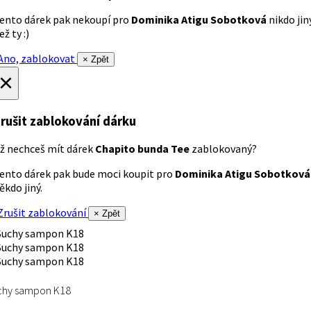
ento dárek pak nekoupí pro
Dominika Atigu Sobotková
nikdo jin
ež ty :)
no, zablokovat
× Zpět
×
rušit zablokování dárku
ž nechceš mít dárek
Chapito bunda Tee
zablokovaný?
ento dárek pak bude moci koupit pro
Dominika Atigu Sobotková
ěkdo jiný.
rušit zablokování
× Zpět
chy sampon K18