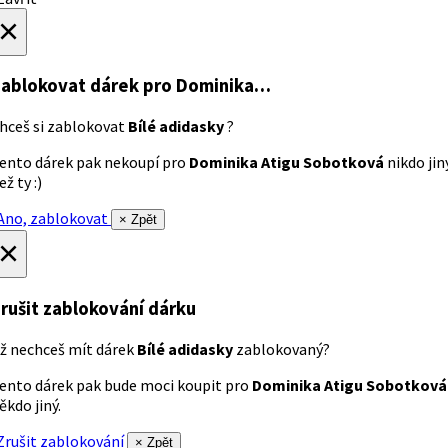
×
ablokovat dárek
pro Dominika…
hceš si zablokovat
Bílé adidasky
?
ento dárek pak nekoupí pro
Dominika Atigu Sobotková
nikdo jin
ež ty :)
no, zablokovat
× Zpět
×
rušit zablokování dárku
ž nechceš mít dárek
Bílé adidasky
zablokovaný?
ento dárek pak bude moci koupit pro
Dominika Atigu Sobotková
ěkdo jiný.
rušit zablokování
× Zpět