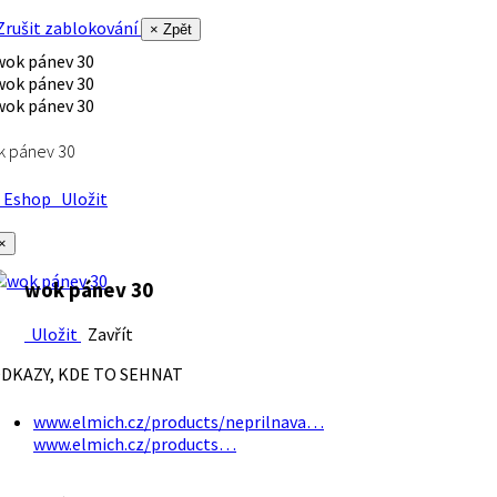
rušit zablokování
× Zpět
k pánev 30
Eshop
Uložit
×
wok pánev 30
Uložit
Zavřít
DKAZY, KDE TO SEHNAT
www.elmich.cz/products/neprilnava…
www.elmich.cz/products…