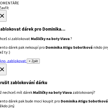
OMENTÁŘE
avřít
×
ablokovat dárek
pro Dominika…
hceš si zablokovat
Mašličky na boty Viava
?
ento dárek pak nekoupí pro
Dominika Atigu Sobotková
nikdo jin
ež ty :)
no, zablokovat
× Zpět
×
rušit zablokování dárku
ž nechceš mít dárek
Mašličky na boty Viava
zablokovaný?
ento dárek pak bude moci koupit pro
Dominika Atigu Sobotková
ěkdo jiný.