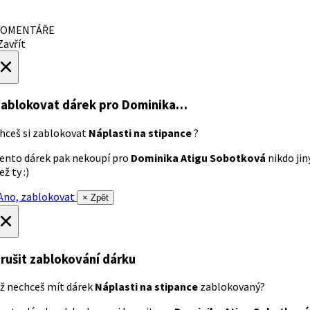
OMENTÁŘE
avřít
×
ablokovat dárek
pro Dominika…
hceš si zablokovat
Náplasti na stipance
?
ento dárek pak nekoupí pro
Dominika Atigu Sobotková
nikdo jin
ež ty :)
no, zablokovat
× Zpět
×
rušit zablokování dárku
ž nechceš mít dárek
Náplasti na stipance
zablokovaný?