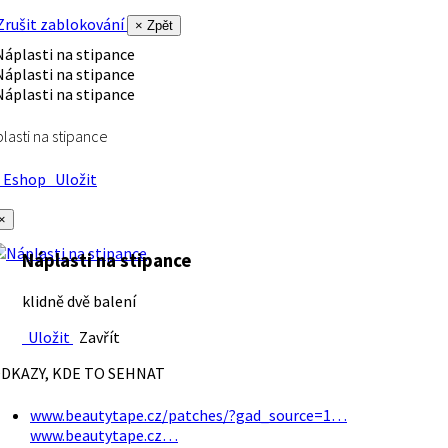
rušit zablokování
× Zpět
lasti na stipance
Eshop
Uložit
×
Náplasti na stipance
klidně dvě balení
Uložit
Zavřít
DKAZY, KDE TO SEHNAT
www.beautytape.cz/patches/?gad_source=1…
www.beautytape.cz…