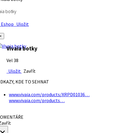
aia botky
Eshop
Uložit
×
Vivaia botky
Vel 38
Uložit
Zavřít
DKAZY, KDE TO SEHNAT
www.vivaia.com/products/XRPD01036…
www.vivaia.com/products…
OMENTÁŘE
avřít
×