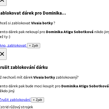
ablokovat dárek
pro Dominika…
hceš si zablokovat
Vivaia botky
?
ento dárek pak nekoupí pro
Dominika Atigu Sobotková
nikdo jin
ež ty :)
no, zablokovat
× Zpět
×
rušit zablokování dárku
ž nechceš mít dárek
Vivaia botky
zablokovaný?
ento dárek pak bude moci koupit pro
Dominika Atigu Sobotková
ěkdo jiný.
rušit zablokování
× Zpět