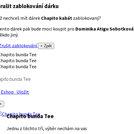
rušit zablokování dárku
ž nechceš mít dárek
Chapito kabát
zablokovaný?
ento dárek pak bude moci koupit pro
Dominika Atigu Sobotková
ěkdo jiný.
rušit zablokování
× Zpět
apito bunda Tee
Eshop
Uložit
×
Chapito bunda Tee
Jednu z těchto tří, výběr nechám na vas