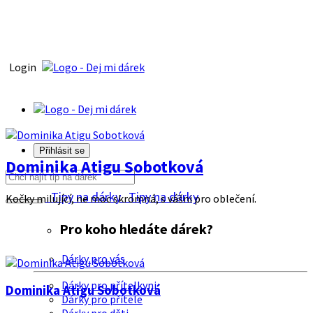
Login
Přihlásit se
Dominika Atigu Sobotková
Tipy na dárky
Tipy na dárky
Kočky milující, ne moc skromná, s vášni pro oblečení.
Pro koho hledáte dárek?
Dárky pro vás
Dárky pro přítelkyni
Dominika Atigu Sobotková
Dárky pro přítele