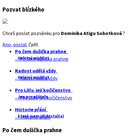
Pozvat blízkého
Chceš poslat pozvánku pro
Dominika Atigu Sobotková
?
Ano, poslat
Zpět
Po čem dušička prahne
Veřejný wishlist
Po čem dušička prahne
Radost udělá vždy
Veřejný wishlist
Radost udělá vždy
Pro Lilly, její kočičenstvo
Jen pro přátele
Pro Lilly, její kočičenstvo
Historie přání
které jsem již dostal(a)
Historie přání
Po čem dušička prahne