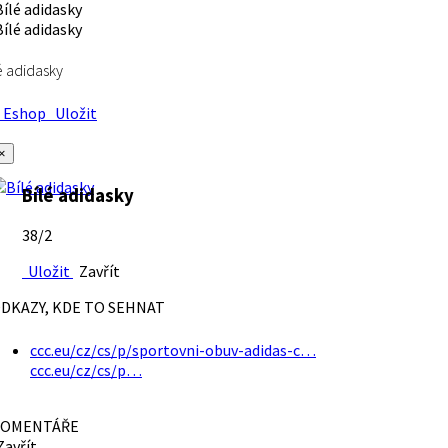
é adidasky
Eshop
Uložit
×
Bílé adidasky
38/2
Uložit
Zavřít
DKAZY, KDE TO SEHNAT
ccc.eu/cz/cs/p/sportovni-obuv-adidas-c…
ccc.eu/cz/cs/p…
OMENTÁŘE
avřít