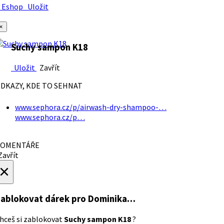
Eshop
Uložit
×
Suchy sampon K18
Uložit
Zavřít
DKAZY, KDE TO SEHNAT
www.sephora.cz/p/airwash-dry-shampoo-…
www.sephora.cz/p…
OMENTÁŘE
avřít
×
ablokovat dárek
pro Dominika…
hceš si zablokovat
Suchy sampon K18
?