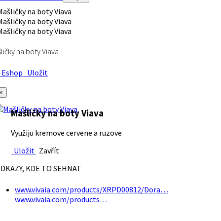
ličky na boty Viava
Eshop
Uložit
×
Mašličky na boty Viava
Využiju kremove cervene a ruzove
Uložit
Zavřít
DKAZY, KDE TO SEHNAT
www.vivaia.com/products/XRPD00812/Dora…
www.vivaia.com/products…