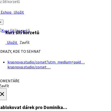
z šití korzetů
Eshop
Uložit
×
Kurz šití korzetů
Uložit
Zavřít
DKAZY, KDE TO SEHNAT
krasnova.studio/corset?utm_medium=paid…
krasnova.studio/corset…
OMENTÁŘE
avřít
×
ablokovat dárek
pro Dominika…