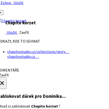
Eshop
Uložit
×
Chapito korzet
Uložit
Zavřít
DKAZY, KDE TO SEHNAT
chapitostudio.cz/collections/vesty…
chapitostudio.cz…
OMENTÁŘE
avřít
×
ablokovat dárek
pro Dominika…
hceš si zablokovat
Chapito korzet
?