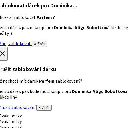
ablokovat dárek
pro Dominika…
hceš si zablokovat
Parfem
?
ento dárek pak nekoupí pro
Dominika Atigu Sobotková
nikdo jin
ež ty :)
no, zablokovat
× Zpět
×
rušit zablokování dárku
ž nechceš mít dárek
Parfem
zablokovaný?
ento dárek pak bude moci koupit pro
Dominika Atigu Sobotková
ěkdo jiný.
rušit zablokování
× Zpět