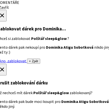
OMENTÁŘE
avřít
×
ablokovat dárek
pro Dominika…
hceš si zablokovat
Polštář sleep&glow
?
ento dárek pak nekoupí pro
Dominika Atigu Sobotková
nikdo jin
ež ty :)
no, zablokovat
× Zpět
×
rušit zablokování dárku
ž nechceš mít dárek
Polštář sleep&glow
zablokovaný?
ento dárek pak bude moci koupit pro
Dominika Atigu Sobotková
ěkdo jiný.