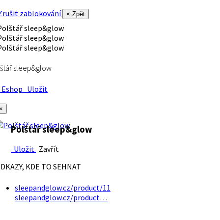
rušit zablokování
× Zpět
štář sleep&glow
Eshop
Uložit
×
Polštář sleep&glow
Uložit
Zavřít
DKAZY, KDE TO SEHNAT
sleepandglow.cz/product/11
sleepandglow.cz/product…