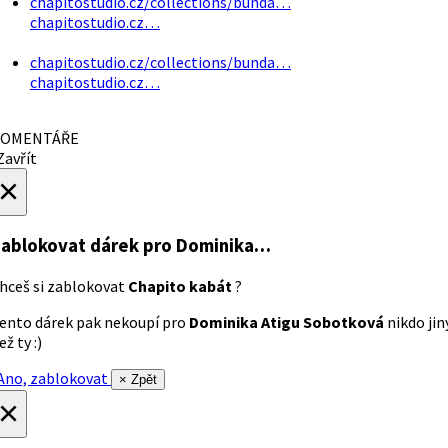
chapitostudio.cz/collections/bunda…
chapitostudio.cz…
chapitostudio.cz/collections/bunda…
chapitostudio.cz…
OMENTÁŘE
avřít
×
ablokovat dárek
pro Dominika…
hceš si zablokovat
Chapito kabát
?
ento dárek pak nekoupí pro
Dominika Atigu Sobotková
nikdo jin
ež ty :)
no, zablokovat
× Zpět
×