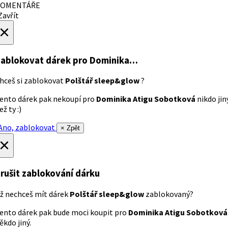
OMENTÁŘE
avřít
×
ablokovat dárek
pro Dominika…
hceš si zablokovat
Polštář sleep&glow
?
ento dárek pak nekoupí pro
Dominika Atigu Sobotková
nikdo jin
ež ty :)
no, zablokovat
× Zpět
×
rušit zablokování dárku
ž nechceš mít dárek
Polštář sleep&glow
zablokovaný?
ento dárek pak bude moci koupit pro
Dominika Atigu Sobotková
ěkdo jiný.