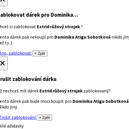
ablokovat dárek
pro Dominika…
hceš si zablokovat
Estrid růžový strojek
?
ento dárek pak nekoupí pro
Dominika Atigu Sobotková
nikdo jin
ež ty :)
no, zablokovat
× Zpět
×
rušit zablokování dárku
ž nechceš mít dárek
Estrid růžový strojek
zablokovaný?
ento dárek pak bude moci koupit pro
Dominika Atigu Sobotková
ěkdo jiný.
rušit zablokování
× Zpět