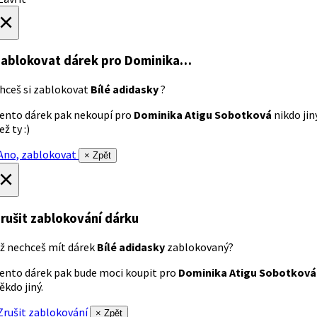
×
ablokovat dárek
pro Dominika…
hceš si zablokovat
Bílé adidasky
?
ento dárek pak nekoupí pro
Dominika Atigu Sobotková
nikdo jin
ež ty :)
no, zablokovat
× Zpět
×
rušit zablokování dárku
ž nechceš mít dárek
Bílé adidasky
zablokovaný?
ento dárek pak bude moci koupit pro
Dominika Atigu Sobotková
ěkdo jiný.
rušit zablokování
× Zpět