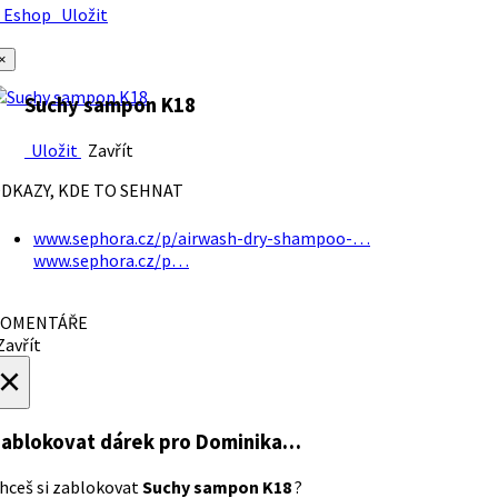
Eshop
Uložit
×
Suchy sampon K18
Uložit
Zavřít
DKAZY, KDE TO SEHNAT
www.sephora.cz/p/airwash-dry-shampoo-…
www.sephora.cz/p…
OMENTÁŘE
avřít
×
ablokovat dárek
pro Dominika…
hceš si zablokovat
Suchy sampon K18
?