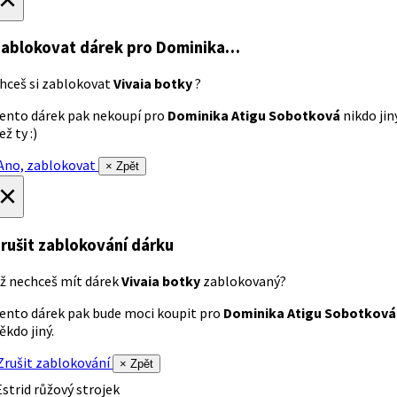
ablokovat dárek
pro Dominika…
hceš si zablokovat
Vivaia botky
?
ento dárek pak nekoupí pro
Dominika Atigu Sobotková
nikdo jin
ež ty :)
no, zablokovat
× Zpět
×
rušit zablokování dárku
ž nechceš mít dárek
Vivaia botky
zablokovaný?
ento dárek pak bude moci koupit pro
Dominika Atigu Sobotková
ěkdo jiný.
rušit zablokování
× Zpět