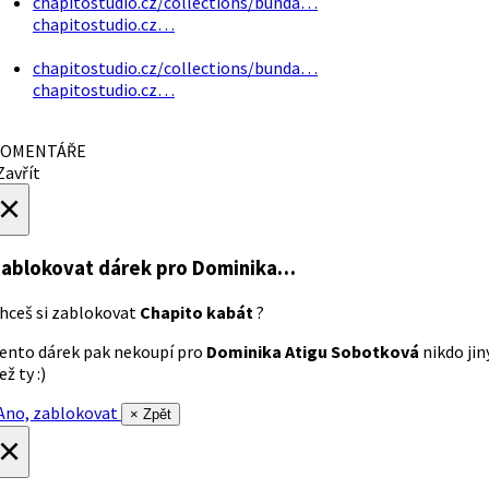
chapitostudio.cz/collections/bunda…
chapitostudio.cz…
chapitostudio.cz/collections/bunda…
chapitostudio.cz…
OMENTÁŘE
avřít
×
ablokovat dárek
pro Dominika…
hceš si zablokovat
Chapito kabát
?
ento dárek pak nekoupí pro
Dominika Atigu Sobotková
nikdo jin
ež ty :)
no, zablokovat
× Zpět
×