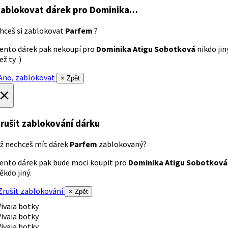
ablokovat dárek
pro Dominika…
hceš si zablokovat
Parfem
?
ento dárek pak nekoupí pro
Dominika Atigu Sobotková
nikdo jin
ež ty :)
no, zablokovat
× Zpět
×
rušit zablokování dárku
ž nechceš mít dárek
Parfem
zablokovaný?
ento dárek pak bude moci koupit pro
Dominika Atigu Sobotková
ěkdo jiný.
rušit zablokování
× Zpět