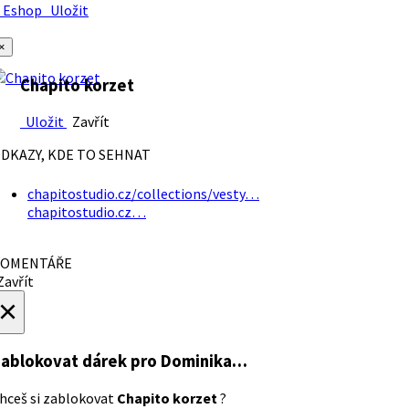
Eshop
Uložit
×
Chapito korzet
Uložit
Zavřít
DKAZY, KDE TO SEHNAT
chapitostudio.cz/collections/vesty…
chapitostudio.cz…
OMENTÁŘE
avřít
×
ablokovat dárek
pro Dominika…
hceš si zablokovat
Chapito korzet
?