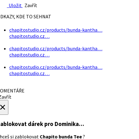
Uložit
Zavřít
DKAZY, KDE TO SEHNAT
chapitostudio.cz/products/bunda-kantha…
chapitostudio.cz…
chapitostudio.cz/products/bunda-kantha…
chapitostudio.cz…
chapitostudio.cz/products/bunda-kantha…
chapitostudio.cz…
OMENTÁŘE
avřít
×
ablokovat dárek
pro Dominika…
hceš si zablokovat
Chapito bunda Tee
?