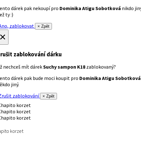
ento dárek pak nekoupí pro
Dominika Atigu Sobotková
nikdo jin
ež ty :)
no, zablokovat
× Zpět
×
rušit zablokování dárku
ž nechceš mít dárek
Suchy sampon K18
zablokovaný?
ento dárek pak bude moci koupit pro
Dominika Atigu Sobotková
ěkdo jiný.
rušit zablokování
× Zpět
pito korzet