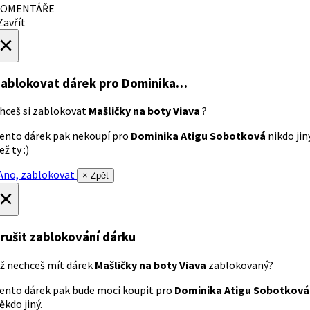
OMENTÁŘE
avřít
×
ablokovat dárek
pro Dominika…
hceš si zablokovat
Mašličky na boty Viava
?
ento dárek pak nekoupí pro
Dominika Atigu Sobotková
nikdo jin
ež ty :)
no, zablokovat
× Zpět
×
rušit zablokování dárku
ž nechceš mít dárek
Mašličky na boty Viava
zablokovaný?
ento dárek pak bude moci koupit pro
Dominika Atigu Sobotková
ěkdo jiný.