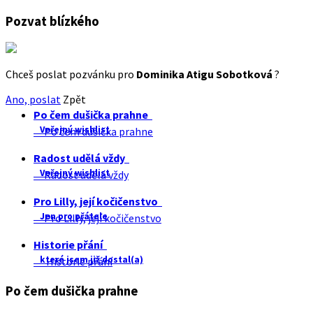
Pozvat blízkého
Chceš poslat pozvánku pro
Dominika Atigu Sobotková
?
Ano, poslat
Zpět
Po čem dušička prahne
Veřejný wishlist
Po čem dušička prahne
Radost udělá vždy
Veřejný wishlist
Radost udělá vždy
Pro Lilly, její kočičenstvo
Jen pro přátele
Pro Lilly, její kočičenstvo
Historie přání
které jsem již dostal(a)
Historie přání
Po čem dušička prahne