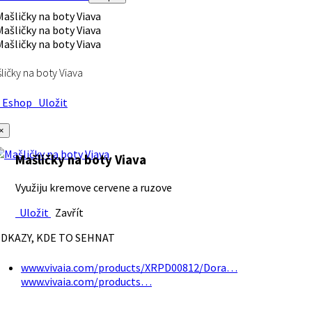
ličky na boty Viava
Eshop
Uložit
×
Mašličky na boty Viava
Využiju kremove cervene a ruzove
Uložit
Zavřít
DKAZY, KDE TO SEHNAT
www.vivaia.com/products/XRPD00812/Dora…
www.vivaia.com/products…