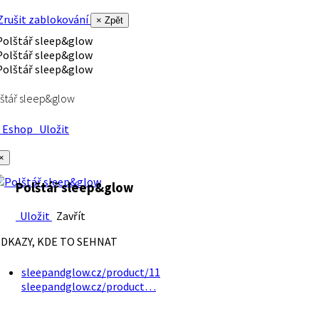
rušit zablokování
× Zpět
štář sleep&glow
Eshop
Uložit
×
Polštář sleep&glow
Uložit
Zavřít
DKAZY, KDE TO SEHNAT
sleepandglow.cz/product/11
sleepandglow.cz/product…