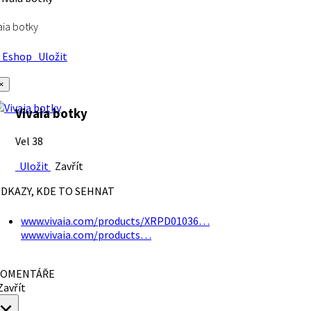
aia botky
Eshop
Uložit
×
Vivaia botky
Vel 38
Uložit
Zavřít
DKAZY, KDE TO SEHNAT
www.vivaia.com/products/XRPD01036…
www.vivaia.com/products…
OMENTÁŘE
avřít
×