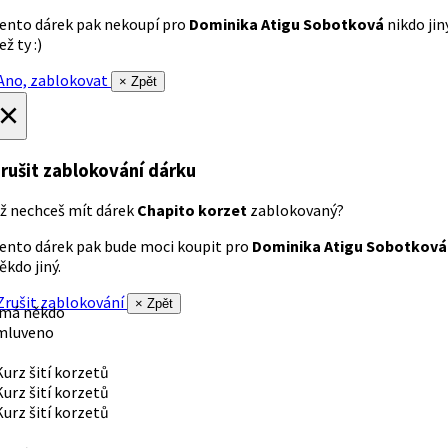
ento dárek pak nekoupí pro
Dominika Atigu Sobotková
nikdo jin
ež ty :)
no, zablokovat
× Zpět
×
rušit zablokování dárku
ž nechceš mít dárek
Chapito korzet
zablokovaný?
ento dárek pak bude moci koupit pro
Dominika Atigu Sobotková
ěkdo jiný.
rušit zablokování
× Zpět
 má někdo
mluveno