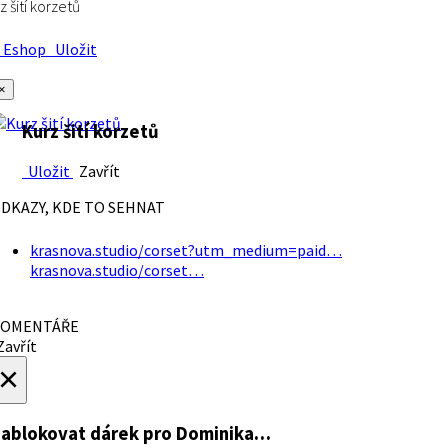
z šití korzetů
Eshop
Uložit
×
Kurz šití korzetů
Uložit
Zavřít
DKAZY, KDE TO SEHNAT
krasnova.studio/corset?utm_medium=paid…
krasnova.studio/corset…
OMENTÁŘE
avřít
×
ablokovat dárek
pro Dominika…