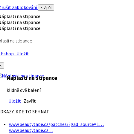
rušit zablokování
× Zpět
lasti na stipance
Eshop
Uložit
×
Náplasti na stipance
klidně dvě balení
Uložit
Zavřít
DKAZY, KDE TO SEHNAT
www.beautytape.cz/patches/?gad_source=1…
www.beautytape.cz…