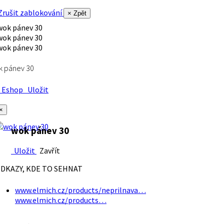
rušit zablokování
× Zpět
k pánev 30
Eshop
Uložit
×
wok pánev 30
Uložit
Zavřít
DKAZY, KDE TO SEHNAT
www.elmich.cz/products/neprilnava…
www.elmich.cz/products…