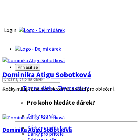
Login
Přihlásit se
Dominika Atigu Sobotková
Tipy na dárky
Tipy na dárky
Kočky milující, ne moc skromná, s vášni pro oblečení.
Pro koho hledáte dárek?
Dárky pro vás
Dárky pro přítelkyni
Dominika Atigu Sobotková
Dárky pro přítele