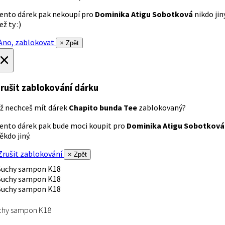
ento dárek pak nekoupí pro
Dominika Atigu Sobotková
nikdo jin
ež ty :)
no, zablokovat
× Zpět
×
rušit zablokování dárku
ž nechceš mít dárek
Chapito bunda Tee
zablokovaný?
ento dárek pak bude moci koupit pro
Dominika Atigu Sobotková
ěkdo jiný.
rušit zablokování
× Zpět
chy sampon K18