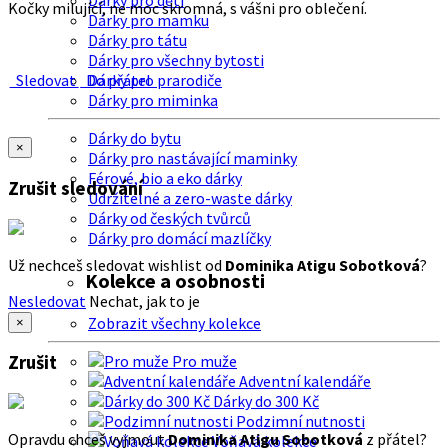
Dárky pro děti
Kočky milující, ne moc skromná, s vášni pro oblečení.
Dárky pro mamku
Dárky pro tátu
Dárky pro všechny bytosti
Sledovat
Do přátel
Dárky pro prarodiče
Dárky pro miminka
Dárky do bytu
×
Dárky pro nastávající maminky
Férové, bio a eko dárky
Zrušit sledování
Udržitelné a zero-waste dárky
Dárky od českých tvůrců
Dárky pro domácí mazlíčky
Už nechceš sledovat wishlist od
Dominika Atigu Sobotková
?
Kolekce a osobnosti
Nesledovat
Nechat, jak to je
Zobrazit všechny kolekce
×
Zrušit
Pro muže
Adventní kalendáře
Dárky do 300 Kč
Podzimní nutnosti
Opravdu chceš vyjmout
Dominika Atigu Sobotková
z přátel?
Voňavá kolekce