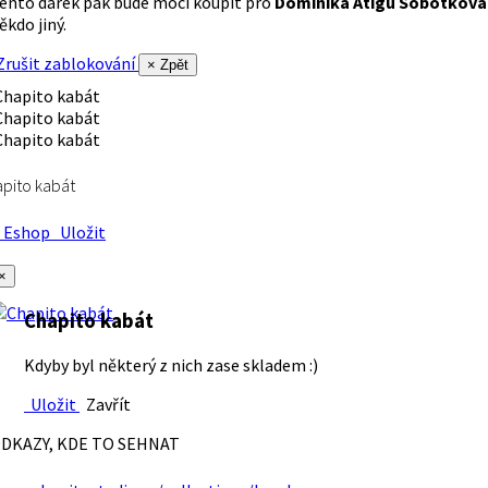
ento dárek pak bude moci koupit pro
Dominika Atigu Sobotková
ěkdo jiný.
rušit zablokování
× Zpět
pito kabát
Eshop
Uložit
×
Chapito kabát
Kdyby byl některý z nich zase skladem :)
Uložit
Zavřít
DKAZY, KDE TO SEHNAT