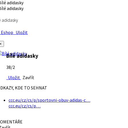
é adidasky
Eshop
Uložit
×
Bílé adidasky
38/2
Uložit
Zavřít
DKAZY, KDE TO SEHNAT
ccc.eu/cz/cs/p/sportovni-obuv-adidas-c…
ccc.eu/cz/cs/p…
OMENTÁŘE
avřít