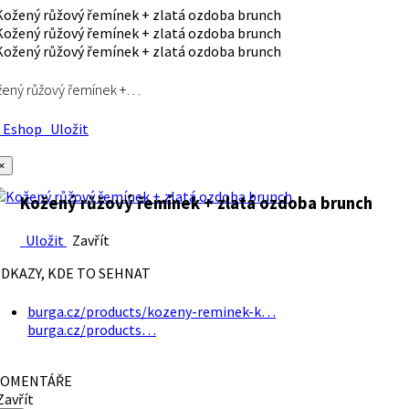
ený růžový řemínek +…
Eshop
Uložit
×
Kožený růžový řemínek + zlatá ozdoba brunch
Uložit
Zavřít
DKAZY, KDE TO SEHNAT
burga.cz/products/kozeny-reminek-k…
burga.cz/products…
OMENTÁŘE
avřít