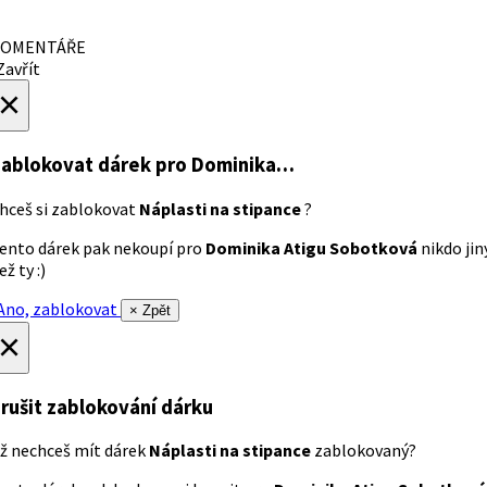
OMENTÁŘE
avřít
×
ablokovat dárek
pro Dominika…
hceš si zablokovat
Náplasti na stipance
?
ento dárek pak nekoupí pro
Dominika Atigu Sobotková
nikdo jin
ež ty :)
no, zablokovat
× Zpět
×
rušit zablokování dárku
ž nechceš mít dárek
Náplasti na stipance
zablokovaný?