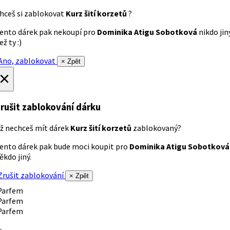
hceš si zablokovat
Kurz šití korzetů
?
ento dárek pak nekoupí pro
Dominika Atigu Sobotková
nikdo jin
ež ty :)
no, zablokovat
× Zpět
×
rušit zablokování dárku
ž nechceš mít dárek
Kurz šití korzetů
zablokovaný?
ento dárek pak bude moci koupit pro
Dominika Atigu Sobotková
ěkdo jiný.
rušit zablokování
× Zpět