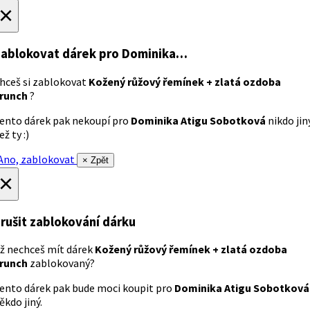
×
ablokovat dárek
pro Dominika…
hceš si zablokovat
Kožený růžový řemínek + zlatá ozdoba
runch
?
ento dárek pak nekoupí pro
Dominika Atigu Sobotková
nikdo jin
ež ty :)
no, zablokovat
× Zpět
×
rušit zablokování dárku
ž nechceš mít dárek
Kožený růžový řemínek + zlatá ozdoba
runch
zablokovaný?
ento dárek pak bude moci koupit pro
Dominika Atigu Sobotková
ěkdo jiný.