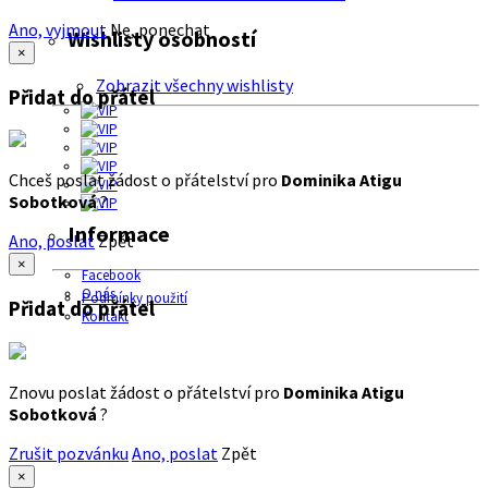
Ano, vyjmout
Ne, ponechat
Wishlisty osobností
×
Zobrazit všechny wishlisty
Přidat do přátel
Chceš poslat žádost o přátelství pro
Dominika Atigu
Sobotková
?
Informace
Ano, poslat
Zpět
×
Facebook
O nás
Podmínky použití
Přidat do přátel
Kontakt
Znovu poslat žádost o přátelství pro
Dominika Atigu
Sobotková
?
Zrušit pozvánku
Ano, poslat
Zpět
×