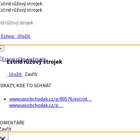
rid růžový strojek
Eshop
Uložit
×
Estrid růžový strojek
Uložit
Zavřít
DKAZY, KDE TO SEHNAT
www.vasobchodak.cz/p/80576/estrid…
www.vasobchodak.cz/p…
OMENTÁŘE
avřít
×