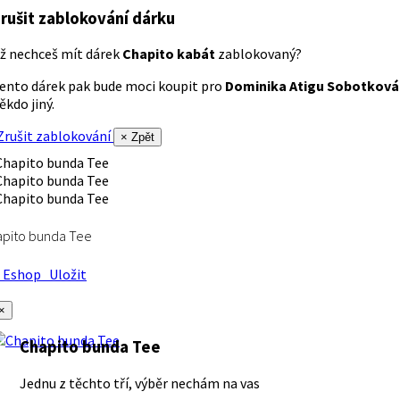
rušit zablokování dárku
ž nechceš mít dárek
Chapito kabát
zablokovaný?
ento dárek pak bude moci koupit pro
Dominika Atigu Sobotková
ěkdo jiný.
rušit zablokování
× Zpět
apito bunda Tee
Eshop
Uložit
×
Chapito bunda Tee
Jednu z těchto tří, výběr nechám na vas