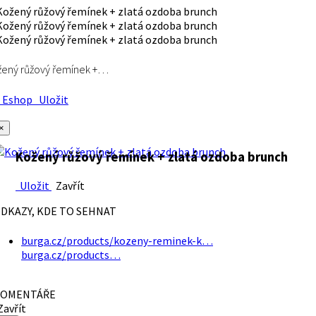
ený růžový řemínek +…
Eshop
Uložit
×
Kožený růžový řemínek + zlatá ozdoba brunch
Uložit
Zavřít
DKAZY, KDE TO SEHNAT
burga.cz/products/kozeny-reminek-k…
burga.cz/products…
OMENTÁŘE
avřít