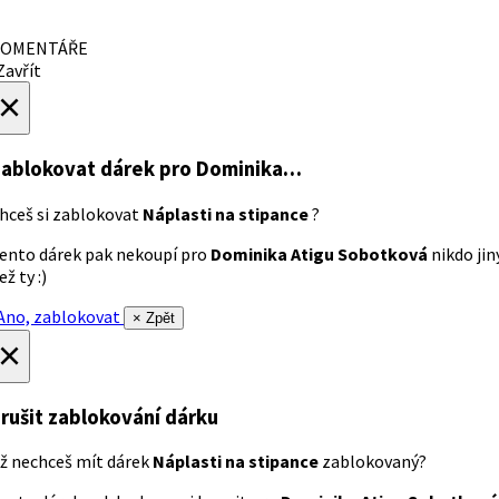
OMENTÁŘE
avřít
×
ablokovat dárek
pro Dominika…
hceš si zablokovat
Náplasti na stipance
?
ento dárek pak nekoupí pro
Dominika Atigu Sobotková
nikdo jin
ež ty :)
no, zablokovat
× Zpět
×
rušit zablokování dárku
ž nechceš mít dárek
Náplasti na stipance
zablokovaný?