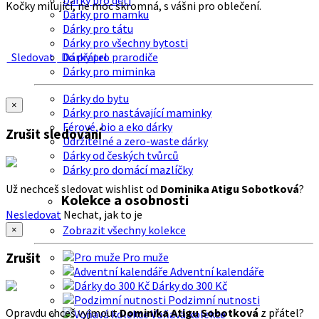
Dárky pro děti
Kočky milující, ne moc skromná, s vášni pro oblečení.
Dárky pro mamku
Dárky pro tátu
Dárky pro všechny bytosti
Sledovat
Do přátel
Dárky pro prarodiče
Dárky pro miminka
Dárky do bytu
×
Dárky pro nastávající maminky
Férové, bio a eko dárky
Zrušit sledování
Udržitelné a zero-waste dárky
Dárky od českých tvůrců
Dárky pro domácí mazlíčky
Už nechceš sledovat wishlist od
Dominika Atigu Sobotková
?
Kolekce a osobnosti
Nesledovat
Nechat, jak to je
Zobrazit všechny kolekce
×
Zrušit
Pro muže
Adventní kalendáře
Dárky do 300 Kč
Podzimní nutnosti
Opravdu chceš vyjmout
Dominika Atigu Sobotková
z přátel?
Voňavá kolekce