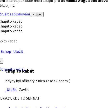
ento dárek pak bude moci koupit pro
Dominika Atigu Sobotková
ěkdo jiný.
rušit zablokování
× Zpět
pito kabát
Eshop
Uložit
×
Chapito kabát
Kdyby byl některý z nich zase skladem :)
Uložit
Zavřít
DKAZY, KDE TO SEHNAT