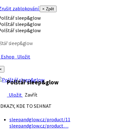
rušit zablokování
× Zpět
štář sleep&glow
Eshop
Uložit
×
Polštář sleep&glow
Uložit
Zavřít
DKAZY, KDE TO SEHNAT
sleepandglow.cz/product/11
sleepandglow.cz/product…