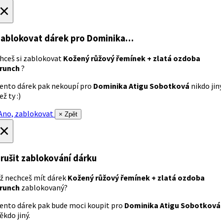
×
ablokovat dárek
pro Dominika…
hceš si zablokovat
Kožený růžový řemínek + zlatá ozdoba
runch
?
ento dárek pak nekoupí pro
Dominika Atigu Sobotková
nikdo jin
ež ty :)
no, zablokovat
× Zpět
×
rušit zablokování dárku
ž nechceš mít dárek
Kožený růžový řemínek + zlatá ozdoba
runch
zablokovaný?
ento dárek pak bude moci koupit pro
Dominika Atigu Sobotková
ěkdo jiný.