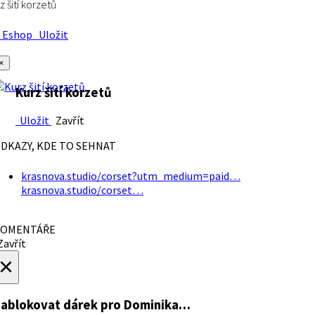
z šití korzetů
Eshop
Uložit
×
Kurz šití korzetů
Uložit
Zavřít
DKAZY, KDE TO SEHNAT
krasnova.studio/corset?utm_medium=paid…
krasnova.studio/corset…
OMENTÁŘE
avřít
×
ablokovat dárek
pro Dominika…