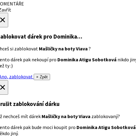
OMENTÁŘE
avřít
×
ablokovat dárek
pro Dominika…
hceš si zablokovat
Mašličky na boty Viava
?
ento dárek pak nekoupí pro
Dominika Atigu Sobotková
nikdo jin
ež ty :)
no, zablokovat
× Zpět
×
rušit zablokování dárku
ž nechceš mít dárek
Mašličky na boty Viava
zablokovaný?
ento dárek pak bude moci koupit pro
Dominika Atigu Sobotková
ěkdo jiný.