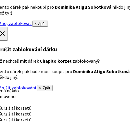
ento dárek pak nekoupí pro
Dominika Atigu Sobotková
nikdo jin
ež ty :)
no, zablokovat
× Zpět
×
rušit zablokování dárku
ž nechceš mít dárek
Chapito korzet
zablokovaný?
ento dárek pak bude moci koupit pro
Dominika Atigu Sobotková
ěkdo jiný.
rušit zablokování
× Zpět
 má někdo
mluveno