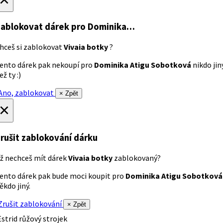
ablokovat dárek
pro Dominika…
hceš si zablokovat
Vivaia botky
?
ento dárek pak nekoupí pro
Dominika Atigu Sobotková
nikdo jin
ež ty :)
no, zablokovat
× Zpět
×
rušit zablokování dárku
ž nechceš mít dárek
Vivaia botky
zablokovaný?
ento dárek pak bude moci koupit pro
Dominika Atigu Sobotková
ěkdo jiný.
rušit zablokování
× Zpět