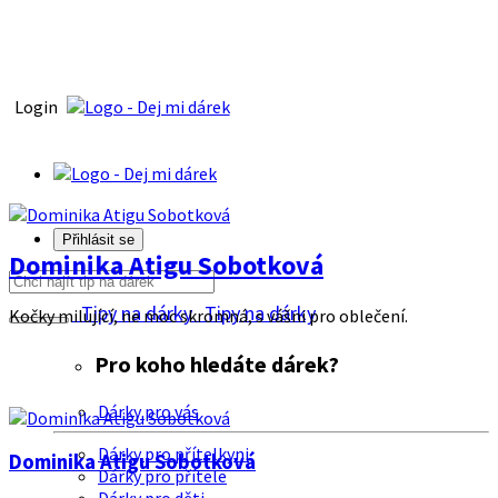
Login
Přihlásit se
Dominika Atigu Sobotková
Tipy na dárky
Tipy na dárky
Kočky milující, ne moc skromná, s vášni pro oblečení.
Pro koho hledáte dárek?
Dárky pro vás
Dárky pro přítelkyni
Dominika Atigu Sobotková
Dárky pro přítele