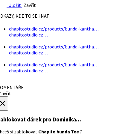
Uložit
Zavřít
DKAZY, KDE TO SEHNAT
chapitostudio.cz/products/bunda-kantha…
chapitostudio.cz…
chapitostudio.cz/products/bunda-kantha…
chapitostudio.cz…
chapitostudio.cz/products/bunda-kantha…
chapitostudio.cz…
OMENTÁŘE
avřít
×
ablokovat dárek
pro Dominika…
hceš si zablokovat
Chapito bunda Tee
?