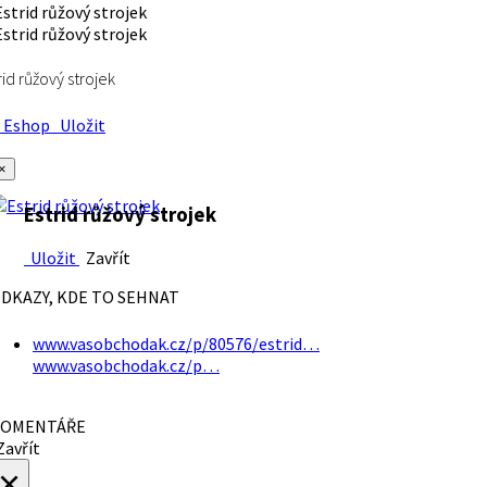
rid růžový strojek
Eshop
Uložit
×
Estrid růžový strojek
Uložit
Zavřít
DKAZY, KDE TO SEHNAT
www.vasobchodak.cz/p/80576/estrid…
www.vasobchodak.cz/p…
OMENTÁŘE
avřít
×