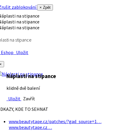
rušit zablokování
× Zpět
lasti na stipance
Eshop
Uložit
×
Náplasti na stipance
klidně dvě balení
Uložit
Zavřít
DKAZY, KDE TO SEHNAT
www.beautytape.cz/patches/?gad_source=1…
www.beautytape.cz…