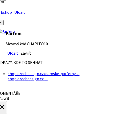
rfem
Eshop
Uložit
×
Parfem
Slevový kód CHAPITO10
Uložit
Zavřít
DKAZY, KDE TO SEHNAT
shop.czechdesign.cz/damske-parfemy…
shop.czechdesign.cz…
OMENTÁŘE
avřít
×