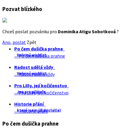
Pozvat blízkého
Chceš poslat pozvánku pro
Dominika Atigu Sobotková
?
Ano, poslat
Zpět
Po čem dušička prahne
Veřejný wishlist
Po čem dušička prahne
Radost udělá vždy
Veřejný wishlist
Radost udělá vždy
Pro Lilly, její kočičenstvo
Jen pro přátele
Pro Lilly, její kočičenstvo
Historie přání
které jsem již dostal(a)
Historie přání
Po čem dušička prahne