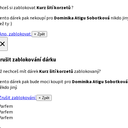
hceš si zablokovat
Kurz šití korzetů
?
ento dárek pak nekoupí pro
Dominika Atigu Sobotková
nikdo jin
ež ty :)
no, zablokovat
× Zpět
×
rušit zablokování dárku
ž nechceš mít dárek
Kurz šití korzetů
zablokovaný?
ento dárek pak bude moci koupit pro
Dominika Atigu Sobotková
ěkdo jiný.
rušit zablokování
× Zpět