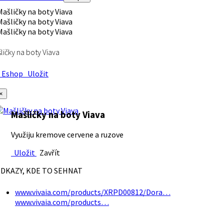
ličky na boty Viava
Eshop
Uložit
×
Mašličky na boty Viava
Využiju kremove cervene a ruzove
Uložit
Zavřít
DKAZY, KDE TO SEHNAT
www.vivaia.com/products/XRPD00812/Dora…
www.vivaia.com/products…