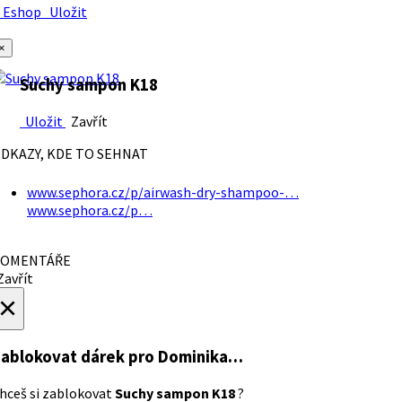
Eshop
Uložit
×
Suchy sampon K18
Uložit
Zavřít
DKAZY, KDE TO SEHNAT
www.sephora.cz/p/airwash-dry-shampoo-…
www.sephora.cz/p…
OMENTÁŘE
avřít
×
ablokovat dárek
pro Dominika…
hceš si zablokovat
Suchy sampon K18
?