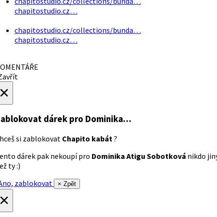
chapitostudio.cz/collections/bunda…
chapitostudio.cz…
chapitostudio.cz/collections/bunda…
chapitostudio.cz…
OMENTÁŘE
avřít
×
ablokovat dárek
pro Dominika…
hceš si zablokovat
Chapito kabát
?
ento dárek pak nekoupí pro
Dominika Atigu Sobotková
nikdo jin
ež ty :)
no, zablokovat
× Zpět
×