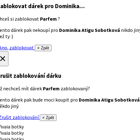
ablokovat dárek
pro Dominika…
hceš si zablokovat
Parfem
?
ento dárek pak nekoupí pro
Dominika Atigu Sobotková
nikdo jin
ež ty :)
no, zablokovat
× Zpět
×
rušit zablokování dárku
ž nechceš mít dárek
Parfem
zablokovaný?
ento dárek pak bude moci koupit pro
Dominika Atigu Sobotková
ěkdo jiný.
rušit zablokování
× Zpět