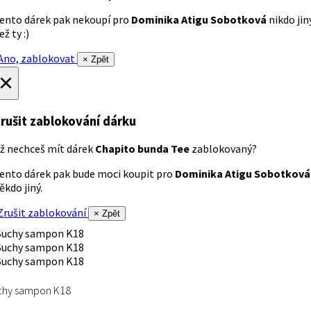
ento dárek pak nekoupí pro
Dominika Atigu Sobotková
nikdo jin
ež ty :)
no, zablokovat
× Zpět
×
rušit zablokování dárku
ž nechceš mít dárek
Chapito bunda Tee
zablokovaný?
ento dárek pak bude moci koupit pro
Dominika Atigu Sobotková
ěkdo jiný.
rušit zablokování
× Zpět
chy sampon K18