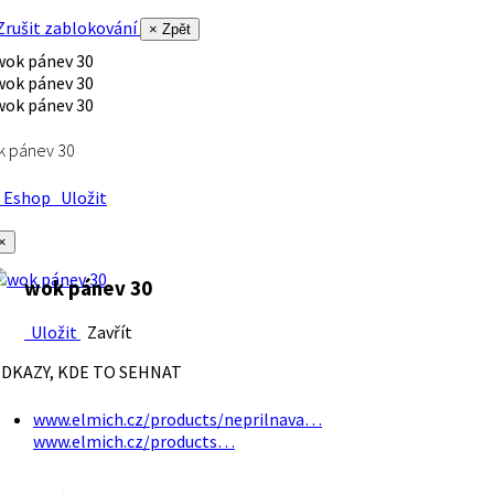
rušit zablokování
× Zpět
k pánev 30
Eshop
Uložit
×
wok pánev 30
Uložit
Zavřít
DKAZY, KDE TO SEHNAT
www.elmich.cz/products/neprilnava…
www.elmich.cz/products…