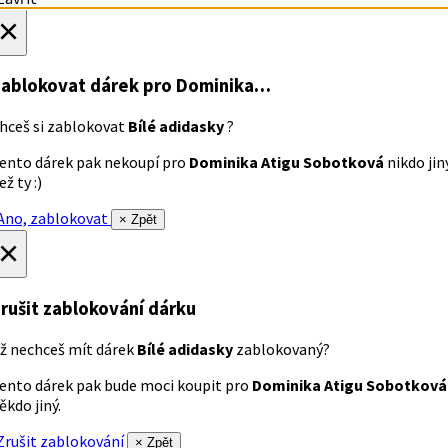
×
ablokovat dárek
pro Dominika…
hceš si zablokovat
Bílé adidasky
?
ento dárek pak nekoupí pro
Dominika Atigu Sobotková
nikdo jin
ež ty :)
no, zablokovat
× Zpět
×
rušit zablokování dárku
ž nechceš mít dárek
Bílé adidasky
zablokovaný?
ento dárek pak bude moci koupit pro
Dominika Atigu Sobotková
ěkdo jiný.
rušit zablokování
× Zpět