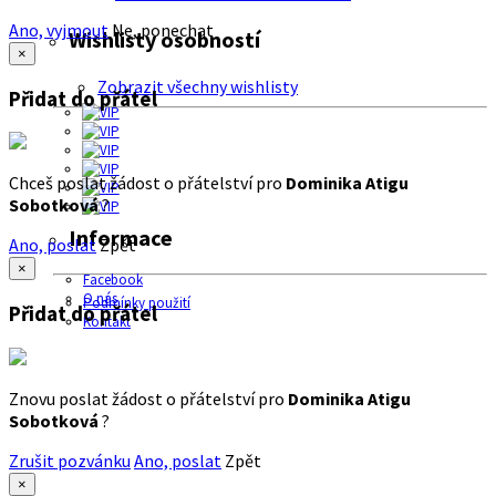
Ano, vyjmout
Ne, ponechat
Wishlisty osobností
×
Zobrazit všechny wishlisty
Přidat do přátel
Chceš poslat žádost o přátelství pro
Dominika Atigu
Sobotková
?
Informace
Ano, poslat
Zpět
×
Facebook
O nás
Podmínky použití
Přidat do přátel
Kontakt
Znovu poslat žádost o přátelství pro
Dominika Atigu
Sobotková
?
Zrušit pozvánku
Ano, poslat
Zpět
×