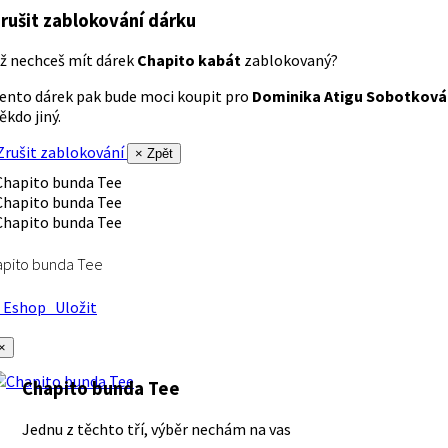
rušit zablokování dárku
ž nechceš mít dárek
Chapito kabát
zablokovaný?
ento dárek pak bude moci koupit pro
Dominika Atigu Sobotková
ěkdo jiný.
rušit zablokování
× Zpět
apito bunda Tee
Eshop
Uložit
×
Chapito bunda Tee
Jednu z těchto tří, výběr nechám na vas