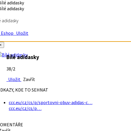
é adidasky
Eshop
Uložit
×
Bílé adidasky
38/2
Uložit
Zavřít
DKAZY, KDE TO SEHNAT
ccc.eu/cz/cs/p/sportovni-obuv-adidas-c…
ccc.eu/cz/cs/p…
OMENTÁŘE
avřít