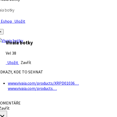
aia botky
Eshop
Uložit
×
Vivaia botky
Vel 38
Uložit
Zavřít
DKAZY, KDE TO SEHNAT
www.vivaia.com/products/XRPD01036…
www.vivaia.com/products…
OMENTÁŘE
avřít
×