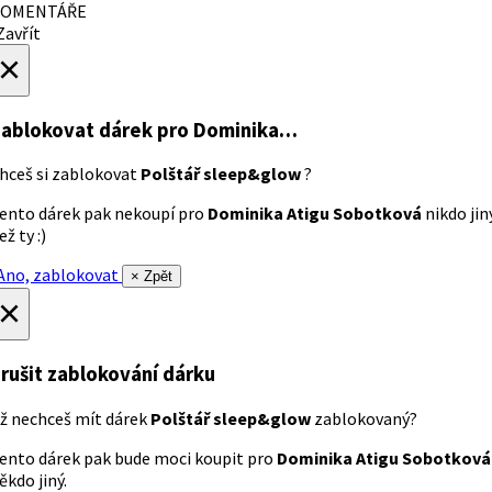
OMENTÁŘE
avřít
×
ablokovat dárek
pro Dominika…
hceš si zablokovat
Polštář sleep&glow
?
ento dárek pak nekoupí pro
Dominika Atigu Sobotková
nikdo jin
ež ty :)
no, zablokovat
× Zpět
×
rušit zablokování dárku
ž nechceš mít dárek
Polštář sleep&glow
zablokovaný?
ento dárek pak bude moci koupit pro
Dominika Atigu Sobotková
ěkdo jiný.