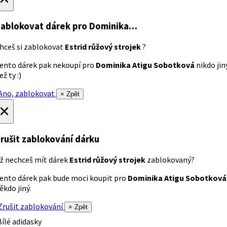
ablokovat dárek
pro Dominika…
hceš si zablokovat
Estrid růžový strojek
?
ento dárek pak nekoupí pro
Dominika Atigu Sobotková
nikdo jin
ež ty :)
no, zablokovat
× Zpět
×
rušit zablokování dárku
ž nechceš mít dárek
Estrid růžový strojek
zablokovaný?
ento dárek pak bude moci koupit pro
Dominika Atigu Sobotková
ěkdo jiný.
rušit zablokování
× Zpět