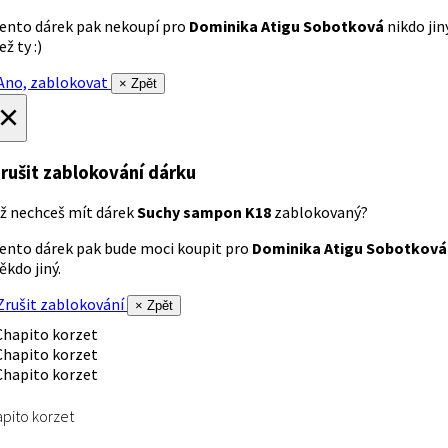
ento dárek pak nekoupí pro
Dominika Atigu Sobotková
nikdo jin
ež ty :)
no, zablokovat
× Zpět
×
rušit zablokování dárku
ž nechceš mít dárek
Suchy sampon K18
zablokovaný?
ento dárek pak bude moci koupit pro
Dominika Atigu Sobotková
ěkdo jiný.
rušit zablokování
× Zpět
pito korzet