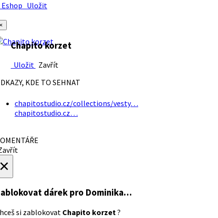
Eshop
Uložit
×
Chapito korzet
Uložit
Zavřít
DKAZY, KDE TO SEHNAT
chapitostudio.cz/collections/vesty…
chapitostudio.cz…
OMENTÁŘE
avřít
×
ablokovat dárek
pro Dominika…
hceš si zablokovat
Chapito korzet
?