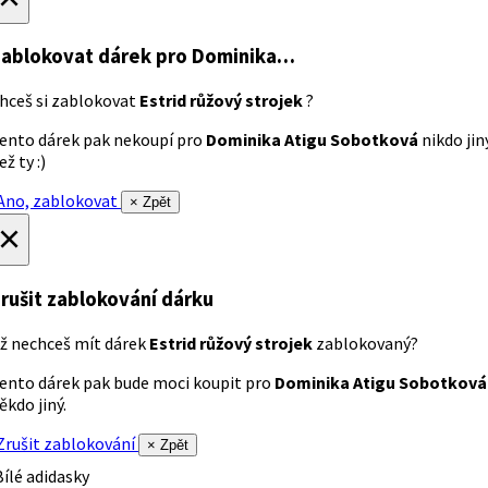
ablokovat dárek
pro Dominika…
hceš si zablokovat
Estrid růžový strojek
?
ento dárek pak nekoupí pro
Dominika Atigu Sobotková
nikdo jin
ež ty :)
no, zablokovat
× Zpět
×
rušit zablokování dárku
ž nechceš mít dárek
Estrid růžový strojek
zablokovaný?
ento dárek pak bude moci koupit pro
Dominika Atigu Sobotková
ěkdo jiný.
rušit zablokování
× Zpět