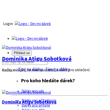
Login
Přihlásit se
Dominika Atigu Sobotková
Tipy na dárky
Tipy na dárky
Kočky milující, ne moc skromná, s vášni pro oblečení.
Pro koho hledáte dárek?
Dárky pro vás
Dárky pro přítelkyni
Dominika Atigu Sobotková
Dárky pro přítele