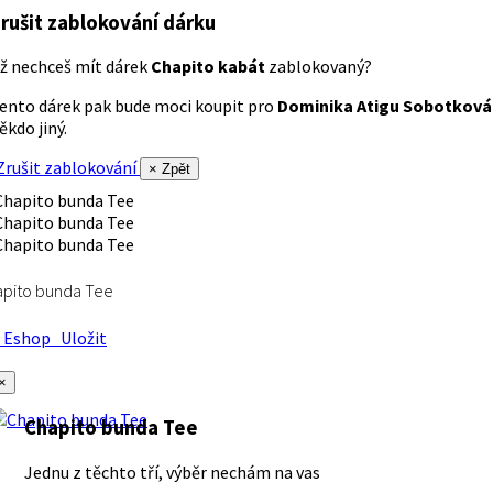
rušit zablokování dárku
ž nechceš mít dárek
Chapito kabát
zablokovaný?
ento dárek pak bude moci koupit pro
Dominika Atigu Sobotková
ěkdo jiný.
rušit zablokování
× Zpět
apito bunda Tee
Eshop
Uložit
×
Chapito bunda Tee
Jednu z těchto tří, výběr nechám na vas