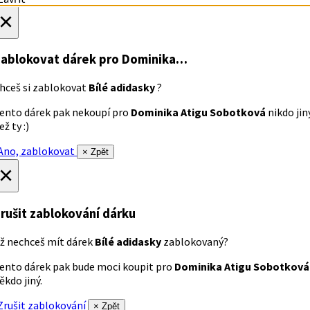
×
ablokovat dárek
pro Dominika…
hceš si zablokovat
Bílé adidasky
?
ento dárek pak nekoupí pro
Dominika Atigu Sobotková
nikdo jin
ež ty :)
no, zablokovat
× Zpět
×
rušit zablokování dárku
ž nechceš mít dárek
Bílé adidasky
zablokovaný?
ento dárek pak bude moci koupit pro
Dominika Atigu Sobotková
ěkdo jiný.
rušit zablokování
× Zpět