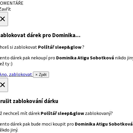
OMENTÁŘE
avřít
×
ablokovat dárek
pro Dominika…
hceš si zablokovat
Polštář sleep&glow
?
ento dárek pak nekoupí pro
Dominika Atigu Sobotková
nikdo jin
ež ty :)
no, zablokovat
× Zpět
×
rušit zablokování dárku
ž nechceš mít dárek
Polštář sleep&glow
zablokovaný?
ento dárek pak bude moci koupit pro
Dominika Atigu Sobotková
ěkdo jiný.