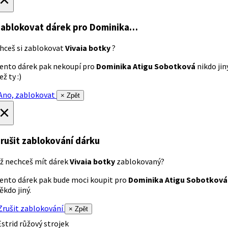
ablokovat dárek
pro Dominika…
hceš si zablokovat
Vivaia botky
?
ento dárek pak nekoupí pro
Dominika Atigu Sobotková
nikdo jin
ež ty :)
no, zablokovat
× Zpět
×
rušit zablokování dárku
ž nechceš mít dárek
Vivaia botky
zablokovaný?
ento dárek pak bude moci koupit pro
Dominika Atigu Sobotková
ěkdo jiný.
rušit zablokování
× Zpět