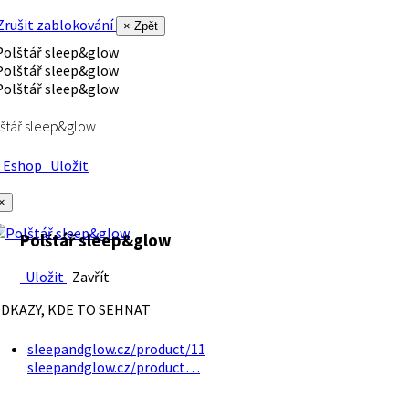
rušit zablokování
× Zpět
štář sleep&glow
Eshop
Uložit
×
Polštář sleep&glow
Uložit
Zavřít
DKAZY, KDE TO SEHNAT
sleepandglow.cz/product/11
sleepandglow.cz/product…