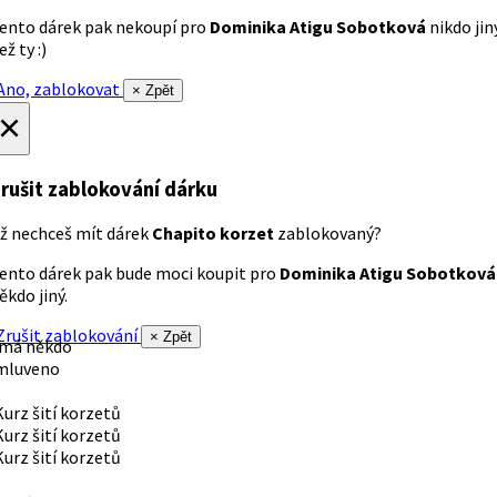
ento dárek pak nekoupí pro
Dominika Atigu Sobotková
nikdo jin
ež ty :)
no, zablokovat
× Zpět
×
rušit zablokování dárku
ž nechceš mít dárek
Chapito korzet
zablokovaný?
ento dárek pak bude moci koupit pro
Dominika Atigu Sobotková
ěkdo jiný.
rušit zablokování
× Zpět
 má někdo
mluveno