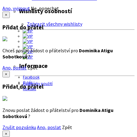
Ano, vyjmout
Ne, ponechat
Wishlisty osobností
×
Zobrazit všechny wishlisty
Přidat do přátel
Chceš poslat žádost o přátelství pro
Dominika Atigu
Sobotková
?
Informace
Ano, poslat
Zpět
×
Facebook
O nás
Podmínky použití
Přidat do přátel
Kontakt
Znovu poslat žádost o přátelství pro
Dominika Atigu
Sobotková
?
Zrušit pozvánku
Ano, poslat
Zpět
×