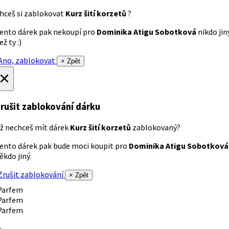
hceš si zablokovat
Kurz šití korzetů
?
ento dárek pak nekoupí pro
Dominika Atigu Sobotková
nikdo jin
ež ty :)
no, zablokovat
× Zpět
×
rušit zablokování dárku
ž nechceš mít dárek
Kurz šití korzetů
zablokovaný?
ento dárek pak bude moci koupit pro
Dominika Atigu Sobotková
ěkdo jiný.
rušit zablokování
× Zpět