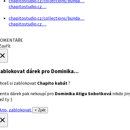
chapitostudio.cz/collections/bunda…
chapitostudio.cz…
chapitostudio.cz/collections/bunda…
chapitostudio.cz…
OMENTÁŘE
avřít
×
ablokovat dárek
pro Dominika…
hceš si zablokovat
Chapito kabát
?
ento dárek pak nekoupí pro
Dominika Atigu Sobotková
nikdo jin
ež ty :)
no, zablokovat
× Zpět
×