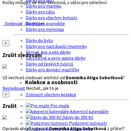
Dárky pro děti
Kočky milující, ne moc skromná, s vášni pro oblečení.
Dárky pro mamku
Dárky pro tátu
Dárky pro všechny bytosti
Sledovat
Do přátel
Dárky pro prarodiče
Dárky pro miminka
Dárky do bytu
×
Dárky pro nastávající maminky
Férové, bio a eko dárky
Zrušit sledování
Udržitelné a zero-waste dárky
Dárky od českých tvůrců
Dárky pro domácí mazlíčky
Už nechceš sledovat wishlist od
Dominika Atigu Sobotková
?
Kolekce a osobnosti
Nesledovat
Nechat, jak to je
Zobrazit všechny kolekce
×
Zrušit
Pro muže
Adventní kalendáře
Dárky do 300 Kč
Podzimní nutnosti
Opravdu chceš vyjmout
Dominika Atigu Sobotková
z přátel?
Voňavá kolekce