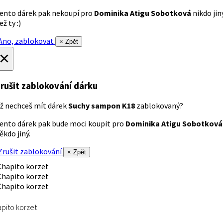
ento dárek pak nekoupí pro
Dominika Atigu Sobotková
nikdo jin
ež ty :)
no, zablokovat
× Zpět
×
rušit zablokování dárku
ž nechceš mít dárek
Suchy sampon K18
zablokovaný?
ento dárek pak bude moci koupit pro
Dominika Atigu Sobotková
ěkdo jiný.
rušit zablokování
× Zpět
pito korzet