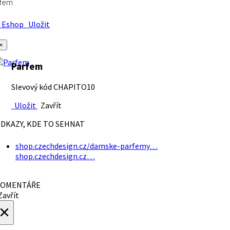
rfem
Eshop
Uložit
×
Parfem
Slevový kód CHAPITO10
Uložit
Zavřít
DKAZY, KDE TO SEHNAT
shop.czechdesign.cz/damske-parfemy…
shop.czechdesign.cz…
OMENTÁŘE
avřít
×