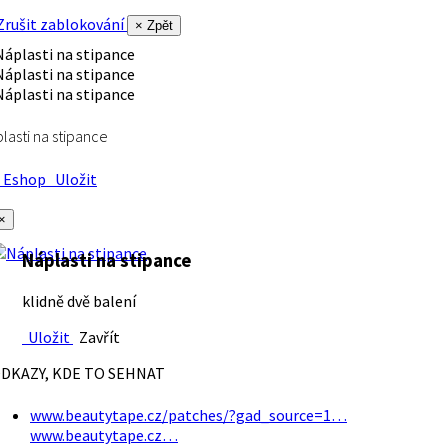
rušit zablokování
× Zpět
lasti na stipance
Eshop
Uložit
×
Náplasti na stipance
klidně dvě balení
Uložit
Zavřít
DKAZY, KDE TO SEHNAT
www.beautytape.cz/patches/?gad_source=1…
www.beautytape.cz…