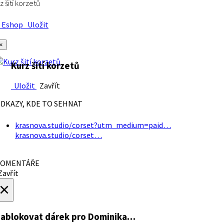
z šití korzetů
Eshop
Uložit
×
Kurz šití korzetů
Uložit
Zavřít
DKAZY, KDE TO SEHNAT
krasnova.studio/corset?utm_medium=paid…
krasnova.studio/corset…
OMENTÁŘE
avřít
×
ablokovat dárek
pro Dominika…