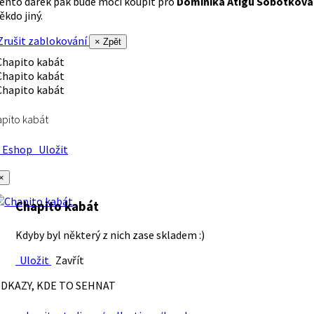
ento dárek pak bude moci koupit pro
Dominika Atigu Sobotková
ěkdo jiný.
rušit zablokování
× Zpět
pito kabát
Eshop
Uložit
×
Chapito kabát
Kdyby byl některý z nich zase skladem :)
Uložit
Zavřít
DKAZY, KDE TO SEHNAT