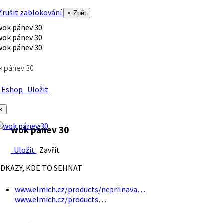
rušit zablokování
× Zpět
k pánev 30
Eshop
Uložit
×
wok pánev 30
Uložit
Zavřít
DKAZY, KDE TO SEHNAT
www.elmich.cz/products/neprilnava…
www.elmich.cz/products…