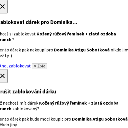
×
ablokovat dárek
pro Dominika…
hceš si zablokovat
Kožený růžový řemínek + zlatá ozdoba
runch
?
ento dárek pak nekoupí pro
Dominika Atigu Sobotková
nikdo jin
ež ty :)
no, zablokovat
× Zpět
×
rušit zablokování dárku
ž nechceš mít dárek
Kožený růžový řemínek + zlatá ozdoba
runch
zablokovaný?
ento dárek pak bude moci koupit pro
Dominika Atigu Sobotková
ěkdo jiný.