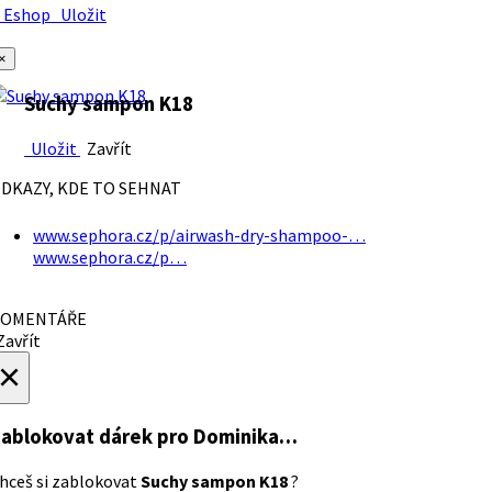
Eshop
Uložit
×
Suchy sampon K18
Uložit
Zavřít
DKAZY, KDE TO SEHNAT
www.sephora.cz/p/airwash-dry-shampoo-…
www.sephora.cz/p…
OMENTÁŘE
avřít
×
ablokovat dárek
pro Dominika…
hceš si zablokovat
Suchy sampon K18
?