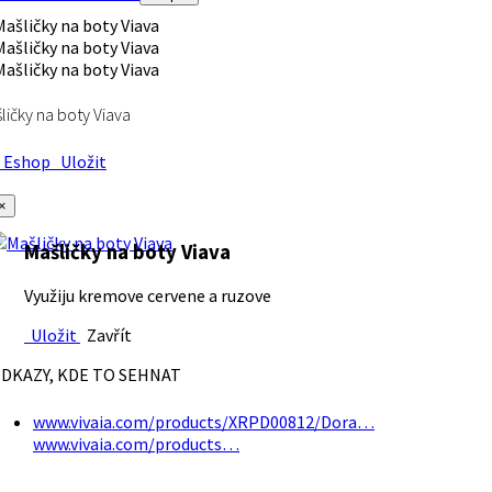
ličky na boty Viava
Eshop
Uložit
×
Mašličky na boty Viava
Využiju kremove cervene a ruzove
Uložit
Zavřít
DKAZY, KDE TO SEHNAT
www.vivaia.com/products/XRPD00812/Dora…
www.vivaia.com/products…