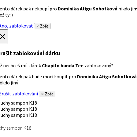
ento dárek pak nekoupí pro
Dominika Atigu Sobotková
nikdo jin
ež ty :)
no, zablokovat
× Zpět
×
rušit zablokování dárku
ž nechceš mít dárek
Chapito bunda Tee
zablokovaný?
ento dárek pak bude moci koupit pro
Dominika Atigu Sobotková
ěkdo jiný.
rušit zablokování
× Zpět
chy sampon K18