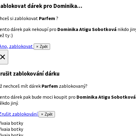
ablokovat dárek
pro Dominika…
hceš si zablokovat
Parfem
?
ento dárek pak nekoupí pro
Dominika Atigu Sobotková
nikdo jin
ež ty :)
no, zablokovat
× Zpět
×
rušit zablokování dárku
ž nechceš mít dárek
Parfem
zablokovaný?
ento dárek pak bude moci koupit pro
Dominika Atigu Sobotková
ěkdo jiný.
rušit zablokování
× Zpět