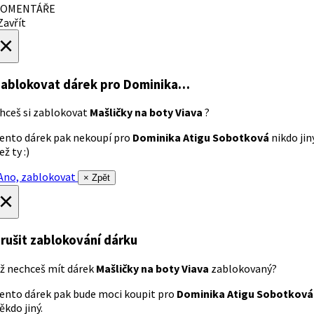
OMENTÁŘE
avřít
×
ablokovat dárek
pro Dominika…
hceš si zablokovat
Mašličky na boty Viava
?
ento dárek pak nekoupí pro
Dominika Atigu Sobotková
nikdo jin
ež ty :)
no, zablokovat
× Zpět
×
rušit zablokování dárku
ž nechceš mít dárek
Mašličky na boty Viava
zablokovaný?
ento dárek pak bude moci koupit pro
Dominika Atigu Sobotková
ěkdo jiný.