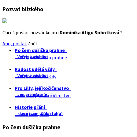
Pozvat blízkého
Chceš poslat pozvánku pro
Dominika Atigu Sobotková
?
Ano, poslat
Zpět
Po čem dušička prahne
Veřejný wishlist
Po čem dušička prahne
Radost udělá vždy
Veřejný wishlist
Radost udělá vždy
Pro Lilly, její kočičenstvo
Jen pro přátele
Pro Lilly, její kočičenstvo
Historie přání
které jsem již dostal(a)
Historie přání
Po čem dušička prahne