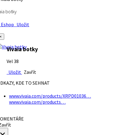
aia botky
Eshop
Uložit
×
Vivaia botky
Vel 38
Uložit
Zavřít
DKAZY, KDE TO SEHNAT
www.vivaia.com/products/XRPD01036…
www.vivaia.com/products…
OMENTÁŘE
avřít
×