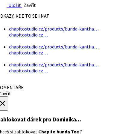
Uložit
Zavřít
DKAZY, KDE TO SEHNAT
chapitostudio.cz/products/bunda-kantha…
chapitostudio.cz…
chapitostudio.cz/products/bunda-kantha…
chapitostudio.cz…
chapitostudio.cz/products/bunda-kantha…
chapitostudio.cz…
OMENTÁŘE
avřít
×
ablokovat dárek
pro Dominika…
hceš si zablokovat
Chapito bunda Tee
?