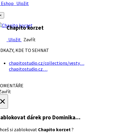
Eshop
Uložit
×
Chapito korzet
Uložit
Zavřít
DKAZY, KDE TO SEHNAT
chapitostudio.cz/collections/vesty…
chapitostudio.cz…
OMENTÁŘE
avřít
×
ablokovat dárek
pro Dominika…
hceš si zablokovat
Chapito korzet
?