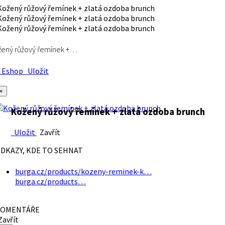
ený růžový řemínek +…
Eshop
Uložit
×
Kožený růžový řemínek + zlatá ozdoba brunch
Uložit
Zavřít
DKAZY, KDE TO SEHNAT
burga.cz/products/kozeny-reminek-k…
burga.cz/products…
OMENTÁŘE
avřít