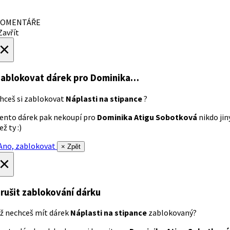
OMENTÁŘE
avřít
×
ablokovat dárek
pro Dominika…
hceš si zablokovat
Náplasti na stipance
?
ento dárek pak nekoupí pro
Dominika Atigu Sobotková
nikdo jin
ež ty :)
no, zablokovat
× Zpět
×
rušit zablokování dárku
ž nechceš mít dárek
Náplasti na stipance
zablokovaný?