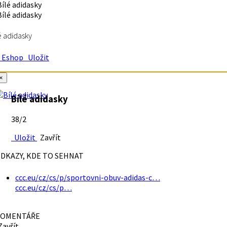
é adidasky
Eshop
Uložit
×
Bílé adidasky
38/2
Uložit
Zavřít
DKAZY, KDE TO SEHNAT
ccc.eu/cz/cs/p/sportovni-obuv-adidas-c…
ccc.eu/cz/cs/p…
OMENTÁŘE
avřít