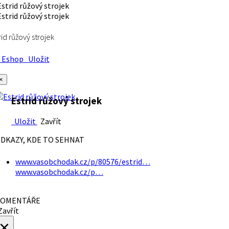
rid růžový strojek
Eshop
Uložit
×
Estrid růžový strojek
Uložit
Zavřít
DKAZY, KDE TO SEHNAT
www.vasobchodak.cz/p/80576/estrid…
www.vasobchodak.cz/p…
OMENTÁŘE
avřít
×