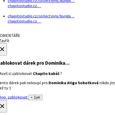
chapitostudio.cz/collections/bunda…
chapitostudio.cz…
chapitostudio.cz/collections/bunda…
chapitostudio.cz…
OMENTÁŘE
avřít
×
ablokovat dárek
pro Dominika…
hceš si zablokovat
Chapito kabát
?
ento dárek pak nekoupí pro
Dominika Atigu Sobotková
nikdo jin
ež ty :)
no, zablokovat
× Zpět
×