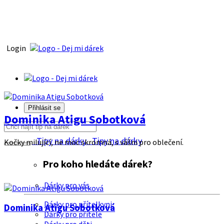
Login
Přihlásit se
Dominika Atigu Sobotková
Tipy na dárky
Tipy na dárky
Kočky milující, ne moc skromná, s vášni pro oblečení.
Pro koho hledáte dárek?
Dárky pro vás
Dárky pro přítelkyni
Dominika Atigu Sobotková
Dárky pro přítele