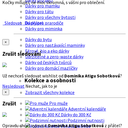
Dárky pro děti
Kočky milující, ne moc skromná, s vášni pro oblečení.
Dárky pro mamku
Dárky pro tátu
Dárky pro všechny bytosti
Sledovat
Do přátel
Dárky pro prarodiče
Dárky pro miminka
Dárky do bytu
×
Dárky pro nastávající maminky
Férové, bio a eko dárky
Zrušit sledování
Udržitelné a zero-waste dárky
Dárky od českých tvůrců
Dárky pro domácí mazlíčky
Už nechceš sledovat wishlist od
Dominika Atigu Sobotková
?
Kolekce a osobnosti
Nesledovat
Nechat, jak to je
Zobrazit všechny kolekce
×
Zrušit
Pro muže
Adventní kalendáře
Dárky do 300 Kč
Podzimní nutnosti
Opravdu chceš vyjmout
Dominika Atigu Sobotková
z přátel?
Voňavá kolekce