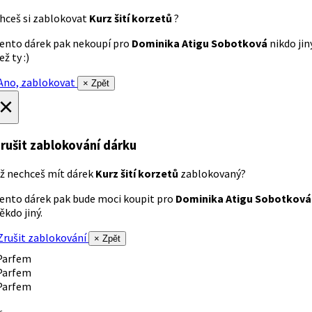
hceš si zablokovat
Kurz šití korzetů
?
ento dárek pak nekoupí pro
Dominika Atigu Sobotková
nikdo jin
ež ty :)
no, zablokovat
× Zpět
×
rušit zablokování dárku
ž nechceš mít dárek
Kurz šití korzetů
zablokovaný?
ento dárek pak bude moci koupit pro
Dominika Atigu Sobotková
ěkdo jiný.
rušit zablokování
× Zpět