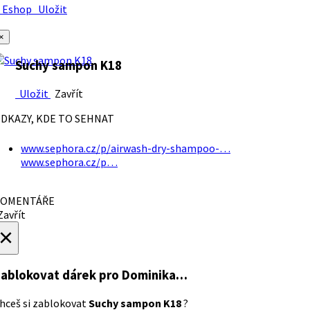
Eshop
Uložit
×
Suchy sampon K18
Uložit
Zavřít
DKAZY, KDE TO SEHNAT
www.sephora.cz/p/airwash-dry-shampoo-…
www.sephora.cz/p…
OMENTÁŘE
avřít
×
ablokovat dárek
pro Dominika…
hceš si zablokovat
Suchy sampon K18
?