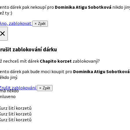
ento dárek pak nekoupí pro
Dominika Atigu Sobotková
nikdo jin
ež ty :)
no, zablokovat
× Zpět
×
rušit zablokování dárku
ž nechceš mít dárek
Chapito korzet
zablokovaný?
ento dárek pak bude moci koupit pro
Dominika Atigu Sobotková
ěkdo jiný.
rušit zablokování
× Zpět
 má někdo
mluveno