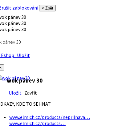
rušit zablokování
× Zpět
k pánev 30
Eshop
Uložit
×
wok pánev 30
Uložit
Zavřít
DKAZY, KDE TO SEHNAT
www.elmich.cz/products/neprilnava…
www.elmich.cz/products…