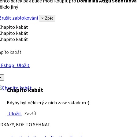
ento dárek pak bude moci koupit pro
Dominika Atigu Sobotková
ěkdo jiný.
rušit zablokování
× Zpět
pito kabát
Eshop
Uložit
×
Chapito kabát
Kdyby byl některý z nich zase skladem :)
Uložit
Zavřít
DKAZY, KDE TO SEHNAT