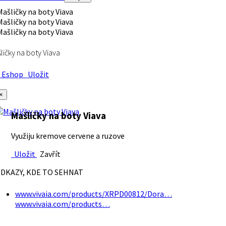
ličky na boty Viava
Eshop
Uložit
×
Mašličky na boty Viava
Využiju kremove cervene a ruzove
Uložit
Zavřít
DKAZY, KDE TO SEHNAT
www.vivaia.com/products/XRPD00812/Dora…
www.vivaia.com/products…