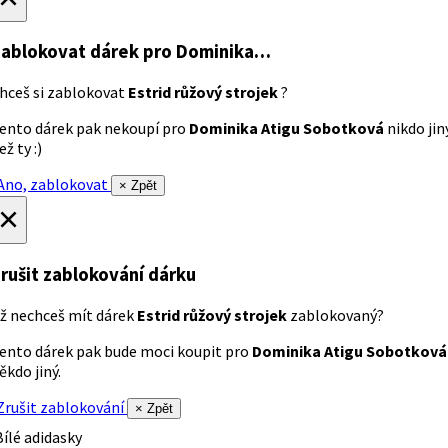
ablokovat dárek
pro Dominika…
hceš si zablokovat
Estrid růžový strojek
?
ento dárek pak nekoupí pro
Dominika Atigu Sobotková
nikdo jin
ež ty :)
no, zablokovat
× Zpět
×
rušit zablokování dárku
ž nechceš mít dárek
Estrid růžový strojek
zablokovaný?
ento dárek pak bude moci koupit pro
Dominika Atigu Sobotková
ěkdo jiný.
rušit zablokování
× Zpět