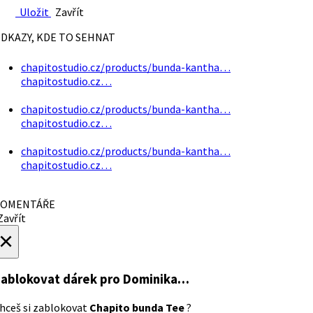
Uložit
Zavřít
DKAZY, KDE TO SEHNAT
chapitostudio.cz/products/bunda-kantha…
chapitostudio.cz…
chapitostudio.cz/products/bunda-kantha…
chapitostudio.cz…
chapitostudio.cz/products/bunda-kantha…
chapitostudio.cz…
OMENTÁŘE
avřít
×
ablokovat dárek
pro Dominika…
hceš si zablokovat
Chapito bunda Tee
?