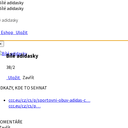
é adidasky
Eshop
Uložit
×
Bílé adidasky
38/2
Uložit
Zavřít
DKAZY, KDE TO SEHNAT
ccc.eu/cz/cs/p/sportovni-obuv-adidas-c…
ccc.eu/cz/cs/p…
OMENTÁŘE
avřít