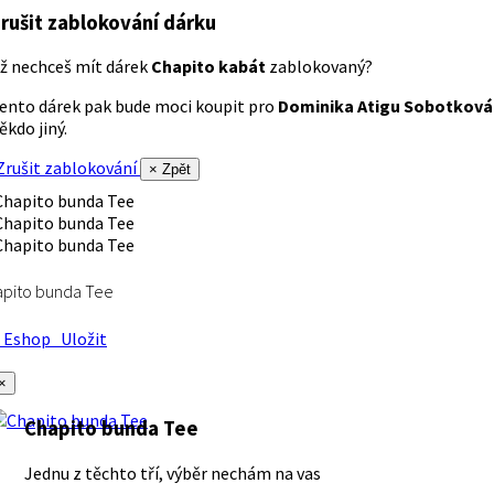
rušit zablokování dárku
ž nechceš mít dárek
Chapito kabát
zablokovaný?
ento dárek pak bude moci koupit pro
Dominika Atigu Sobotková
ěkdo jiný.
rušit zablokování
× Zpět
apito bunda Tee
Eshop
Uložit
×
Chapito bunda Tee
Jednu z těchto tří, výběr nechám na vas