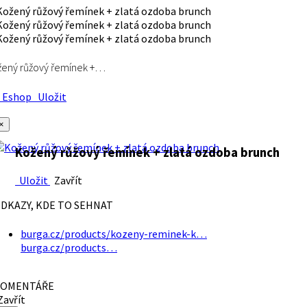
ený růžový řemínek +…
Eshop
Uložit
×
Kožený růžový řemínek + zlatá ozdoba brunch
Uložit
Zavřít
DKAZY, KDE TO SEHNAT
burga.cz/products/kozeny-reminek-k…
burga.cz/products…
OMENTÁŘE
avřít