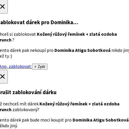
×
ablokovat dárek
pro Dominika…
hceš si zablokovat
Kožený růžový řemínek + zlatá ozdoba
runch
?
ento dárek pak nekoupí pro
Dominika Atigu Sobotková
nikdo jin
ež ty :)
no, zablokovat
× Zpět
×
rušit zablokování dárku
ž nechceš mít dárek
Kožený růžový řemínek + zlatá ozdoba
runch
zablokovaný?
ento dárek pak bude moci koupit pro
Dominika Atigu Sobotková
ěkdo jiný.