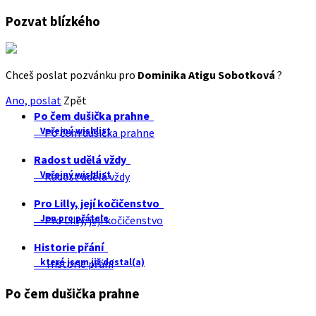
Pozvat blízkého
Chceš poslat pozvánku pro
Dominika Atigu Sobotková
?
Ano, poslat
Zpět
Po čem dušička prahne
Veřejný wishlist
Po čem dušička prahne
Radost udělá vždy
Veřejný wishlist
Radost udělá vždy
Pro Lilly, její kočičenstvo
Jen pro přátele
Pro Lilly, její kočičenstvo
Historie přání
které jsem již dostal(a)
Historie přání
Po čem dušička prahne