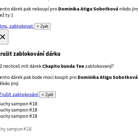
ento dárek pak nekoupí pro
Dominika Atigu Sobotková
nikdo jin
ež ty :)
no, zablokovat
× Zpět
×
rušit zablokování dárku
ž nechceš mít dárek
Chapito bunda Tee
zablokovaný?
ento dárek pak bude moci koupit pro
Dominika Atigu Sobotková
ěkdo jiný.
rušit zablokování
× Zpět
chy sampon K18