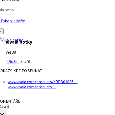
aia botky
Eshop
Uložit
×
Vivaia botky
Vel 38
Uložit
Zavřít
DKAZY, KDE TO SEHNAT
www.vivaia.com/products/XRPD01036…
www.vivaia.com/products…
OMENTÁŘE
avřít
×