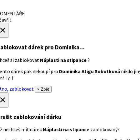
OMENTÁŘE
avřít
×
ablokovat dárek
pro Dominika…
hceš si zablokovat
Náplasti na stipance
?
ento dárek pak nekoupí pro
Dominika Atigu Sobotková
nikdo jin
ež ty :)
no, zablokovat
× Zpět
×
rušit zablokování dárku
ž nechceš mít dárek
Náplasti na stipance
zablokovaný?