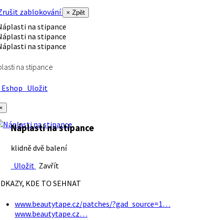
rušit zablokování
× Zpět
lasti na stipance
Eshop
Uložit
×
Náplasti na stipance
klidně dvě balení
Uložit
Zavřít
DKAZY, KDE TO SEHNAT
www.beautytape.cz/patches/?gad_source=1…
www.beautytape.cz…