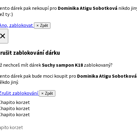
ento dárek pak nekoupí pro
Dominika Atigu Sobotková
nikdo jin
ež ty :)
no, zablokovat
× Zpět
×
rušit zablokování dárku
ž nechceš mít dárek
Suchy sampon K18
zablokovaný?
ento dárek pak bude moci koupit pro
Dominika Atigu Sobotková
ěkdo jiný.
rušit zablokování
× Zpět
pito korzet