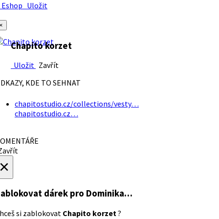
Eshop
Uložit
×
Chapito korzet
Uložit
Zavřít
DKAZY, KDE TO SEHNAT
chapitostudio.cz/collections/vesty…
chapitostudio.cz…
OMENTÁŘE
avřít
×
ablokovat dárek
pro Dominika…
hceš si zablokovat
Chapito korzet
?