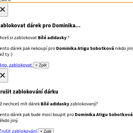
×
ablokovat dárek
pro Dominika…
hceš si zablokovat
Bílé adidasky
?
ento dárek pak nekoupí pro
Dominika Atigu Sobotková
nikdo jin
ež ty :)
no, zablokovat
× Zpět
×
rušit zablokování dárku
ž nechceš mít dárek
Bílé adidasky
zablokovaný?
ento dárek pak bude moci koupit pro
Dominika Atigu Sobotková
ěkdo jiný.
rušit zablokování
× Zpět