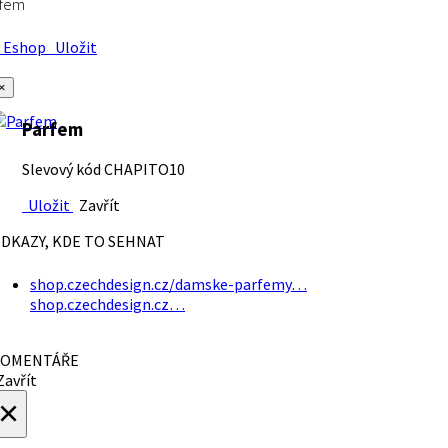
rfem
Eshop
Uložit
×
Parfem
Slevový kód CHAPITO10
Uložit
Zavřít
DKAZY, KDE TO SEHNAT
shop.czechdesign.cz/damske-parfemy…
shop.czechdesign.cz…
OMENTÁŘE
avřít
×