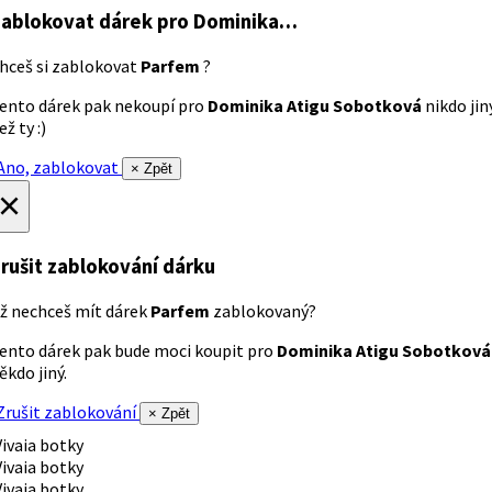
ablokovat dárek
pro Dominika…
hceš si zablokovat
Parfem
?
ento dárek pak nekoupí pro
Dominika Atigu Sobotková
nikdo jin
ež ty :)
no, zablokovat
× Zpět
×
rušit zablokování dárku
ž nechceš mít dárek
Parfem
zablokovaný?
ento dárek pak bude moci koupit pro
Dominika Atigu Sobotková
ěkdo jiný.
rušit zablokování
× Zpět