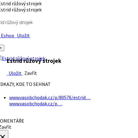
rid růžový strojek
Eshop
Uložit
×
Estrid růžový strojek
Uložit
Zavřít
DKAZY, KDE TO SEHNAT
www.vasobchodak.cz/p/80576/estrid…
www.vasobchodak.cz/p…
OMENTÁŘE
avřít
×