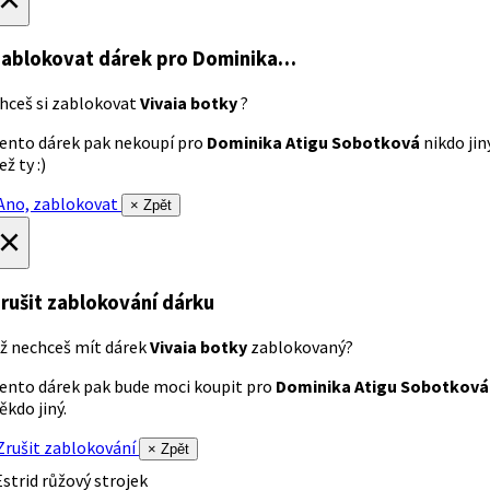
ablokovat dárek
pro Dominika…
hceš si zablokovat
Vivaia botky
?
ento dárek pak nekoupí pro
Dominika Atigu Sobotková
nikdo jin
ež ty :)
no, zablokovat
× Zpět
×
rušit zablokování dárku
ž nechceš mít dárek
Vivaia botky
zablokovaný?
ento dárek pak bude moci koupit pro
Dominika Atigu Sobotková
ěkdo jiný.
rušit zablokování
× Zpět