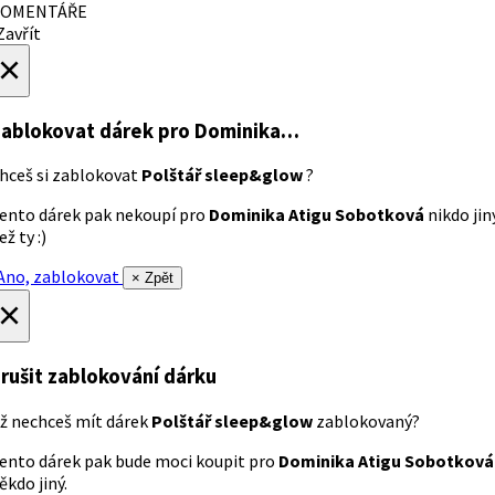
OMENTÁŘE
avřít
×
ablokovat dárek
pro Dominika…
hceš si zablokovat
Polštář sleep&glow
?
ento dárek pak nekoupí pro
Dominika Atigu Sobotková
nikdo jin
ež ty :)
no, zablokovat
× Zpět
×
rušit zablokování dárku
ž nechceš mít dárek
Polštář sleep&glow
zablokovaný?
ento dárek pak bude moci koupit pro
Dominika Atigu Sobotková
ěkdo jiný.