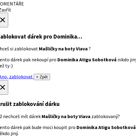
OMENTÁŘE
avřít
×
ablokovat dárek
pro Dominika…
hceš si zablokovat
Mašličky na boty Viava
?
ento dárek pak nekoupí pro
Dominika Atigu Sobotková
nikdo jin
ež ty :)
no, zablokovat
× Zpět
×
rušit zablokování dárku
ž nechceš mít dárek
Mašličky na boty Viava
zablokovaný?
ento dárek pak bude moci koupit pro
Dominika Atigu Sobotková
ěkdo jiný.