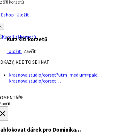
z šití korzetů
Eshop
Uložit
×
Kurz šití korzetů
Uložit
Zavřít
DKAZY, KDE TO SEHNAT
krasnova.studio/corset?utm_medium=paid…
krasnova.studio/corset…
OMENTÁŘE
avřít
×
ablokovat dárek
pro Dominika…