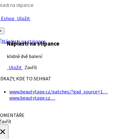
lasti na stipance
Eshop
Uložit
×
Náplasti na stipance
klidně dvě balení
Uložit
Zavřít
DKAZY, KDE TO SEHNAT
www.beautytape.cz/patches/?gad_source=1…
www.beautytape.cz…
OMENTÁŘE
avřít
×