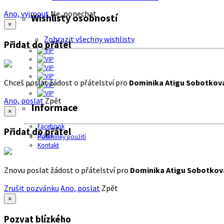
Ano, vyjmout
Ne, ponechat
Wishlisty osobností
×
Zobrazit všechny wishlisty
Přidat do přátel
Chceš poslat žádost o přátelství pro
Dominika Atigu Sobotkov
Ano, poslat
Zpět
Informace
×
Facebook
Přidat do přátel
O nás
Podmínky použití
Kontakt
Znovu poslat žádost o přátelství pro
Dominika Atigu Sobotkov
Zrušit pozvánku
Ano, poslat
Zpět
×
Pozvat blízkého