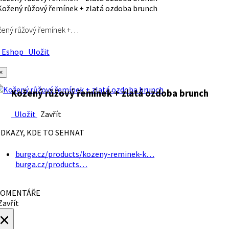
ený růžový řemínek +…
Eshop
Uložit
×
Kožený růžový řemínek + zlatá ozdoba brunch
Uložit
Zavřít
DKAZY, KDE TO SEHNAT
burga.cz/products/kozeny-reminek-k…
burga.cz/products…
OMENTÁŘE
avřít
×