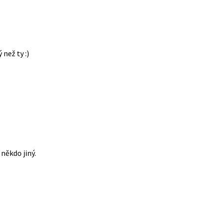
 než ty :)
někdo jiný.