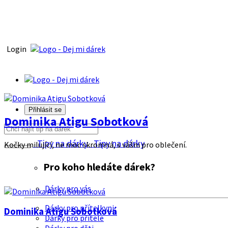
Login
Přihlásit se
Dominika Atigu Sobotková
Tipy na dárky
Tipy na dárky
Kočky milující, ne moc skromná, s vášni pro oblečení.
Pro koho hledáte dárek?
Dárky pro vás
Dárky pro přítelkyni
Dominika Atigu Sobotková
Dárky pro přítele