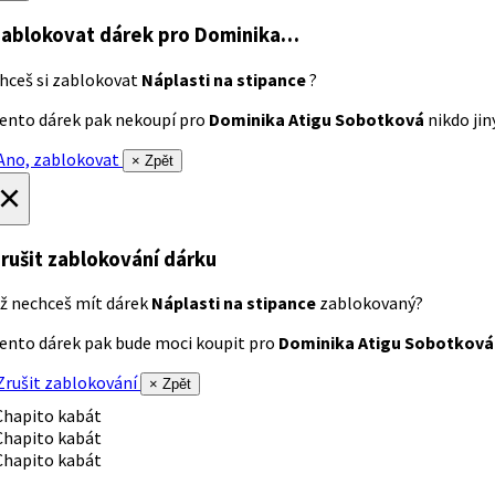
ablokovat dárek
pro Dominika…
hceš si zablokovat
Náplasti na stipance
?
ento dárek pak nekoupí pro
Dominika Atigu Sobotková
nikdo jiný
no, zablokovat
× Zpět
×
rušit zablokování dárku
ž nechceš mít dárek
Náplasti na stipance
zablokovaný?
ento dárek pak bude moci koupit pro
Dominika Atigu Sobotková
rušit zablokování
× Zpět