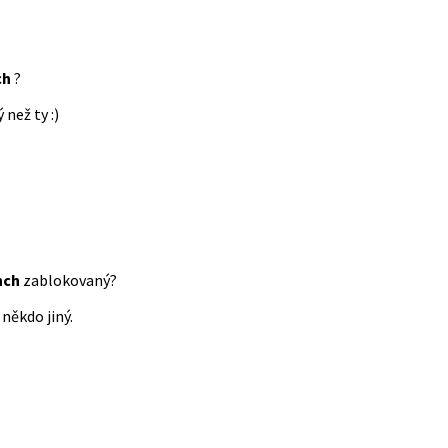
ch
?
 než ty :)
nch
zablokovaný?
někdo jiný.