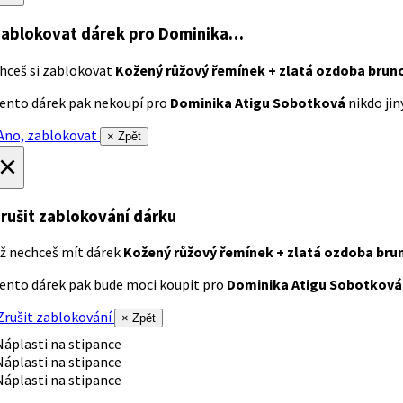
ablokovat dárek
pro Dominika…
hceš si zablokovat
Kožený růžový řemínek + zlatá ozdoba brun
ento dárek pak nekoupí pro
Dominika Atigu Sobotková
nikdo jiný
no, zablokovat
× Zpět
×
rušit zablokování dárku
ž nechceš mít dárek
Kožený růžový řemínek + zlatá ozdoba bru
ento dárek pak bude moci koupit pro
Dominika Atigu Sobotková
rušit zablokování
× Zpět