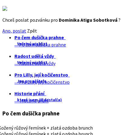
Chceš poslat pozvánku pro
Dominika Atigu Sobotková
?
Ano, poslat
Zpět
Po čem dušička prahne
Veřejný wishlist
Po čem dušička prahne
Radost udělá vždy
Veřejný wishlist
Radost udělá vždy
Pro Lilly, její kočičenstvo
Jen pro přátele
Pro Lilly, její kočičenstvo
Historie přání
které jsem již dostal(a)
Historie přání
Po čem dušička prahne