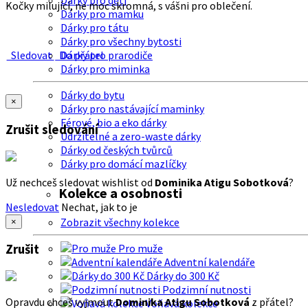
Dárky pro děti
Kočky milující, ne moc skromná, s vášni pro oblečení.
Dárky pro mamku
Dárky pro tátu
Dárky pro všechny bytosti
Sledovat
Do přátel
Dárky pro prarodiče
Dárky pro miminka
Dárky do bytu
×
Dárky pro nastávající maminky
Férové, bio a eko dárky
Zrušit sledování
Udržitelné a zero-waste dárky
Dárky od českých tvůrců
Dárky pro domácí mazlíčky
Už nechceš sledovat wishlist od
Dominika Atigu Sobotková
?
Kolekce a osobnosti
Nesledovat
Nechat, jak to je
Zobrazit všechny kolekce
×
Zrušit
Pro muže
Adventní kalendáře
Dárky do 300 Kč
Podzimní nutnosti
Opravdu chceš vyjmout
Dominika Atigu Sobotková
z přátel?
Voňavá kolekce