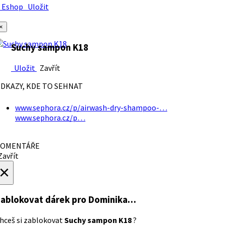
Eshop
Uložit
×
Suchy sampon K18
Uložit
Zavřít
DKAZY, KDE TO SEHNAT
www.sephora.cz/p/airwash-dry-shampoo-…
www.sephora.cz/p…
OMENTÁŘE
avřít
×
ablokovat dárek
pro Dominika…
hceš si zablokovat
Suchy sampon K18
?