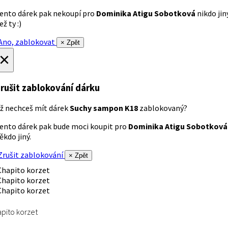
ento dárek pak nekoupí pro
Dominika Atigu Sobotková
nikdo jin
ež ty :)
no, zablokovat
× Zpět
×
rušit zablokování dárku
ž nechceš mít dárek
Suchy sampon K18
zablokovaný?
ento dárek pak bude moci koupit pro
Dominika Atigu Sobotková
ěkdo jiný.
rušit zablokování
× Zpět
pito korzet