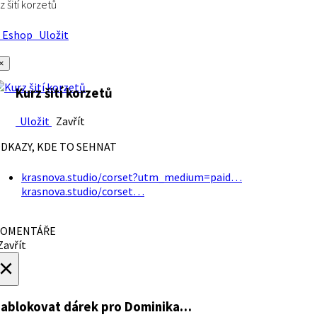
z šití korzetů
Eshop
Uložit
×
Kurz šití korzetů
Uložit
Zavřít
DKAZY, KDE TO SEHNAT
krasnova.studio/corset?utm_medium=paid…
krasnova.studio/corset…
OMENTÁŘE
avřít
×
ablokovat dárek
pro Dominika…