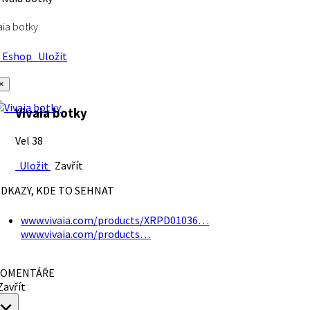
aia botky
Eshop
Uložit
×
Vivaia botky
Vel 38
Uložit
Zavřít
DKAZY, KDE TO SEHNAT
www.vivaia.com/products/XRPD01036…
www.vivaia.com/products…
OMENTÁŘE
avřít
×