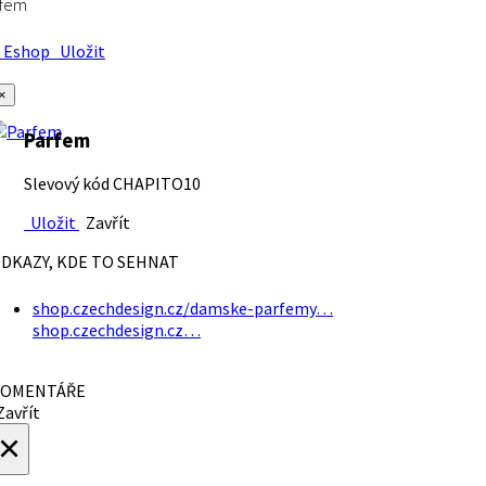
rfem
Eshop
Uložit
×
Parfem
Slevový kód CHAPITO10
Uložit
Zavřít
DKAZY, KDE TO SEHNAT
shop.czechdesign.cz/damske-parfemy…
shop.czechdesign.cz…
OMENTÁŘE
avřít
×