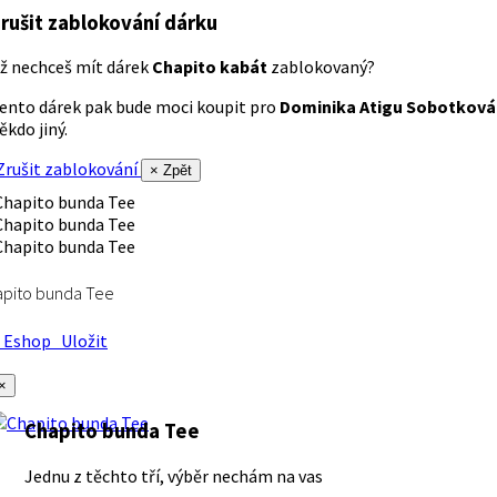
rušit zablokování dárku
ž nechceš mít dárek
Chapito kabát
zablokovaný?
ento dárek pak bude moci koupit pro
Dominika Atigu Sobotková
ěkdo jiný.
rušit zablokování
× Zpět
apito bunda Tee
Eshop
Uložit
×
Chapito bunda Tee
Jednu z těchto tří, výběr nechám na vas