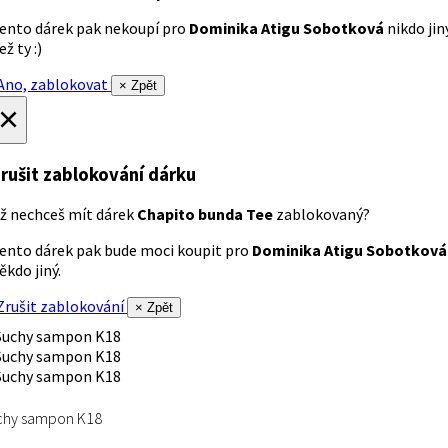
ento dárek pak nekoupí pro
Dominika Atigu Sobotková
nikdo jin
ež ty :)
no, zablokovat
× Zpět
×
rušit zablokování dárku
ž nechceš mít dárek
Chapito bunda Tee
zablokovaný?
ento dárek pak bude moci koupit pro
Dominika Atigu Sobotková
ěkdo jiný.
rušit zablokování
× Zpět
chy sampon K18