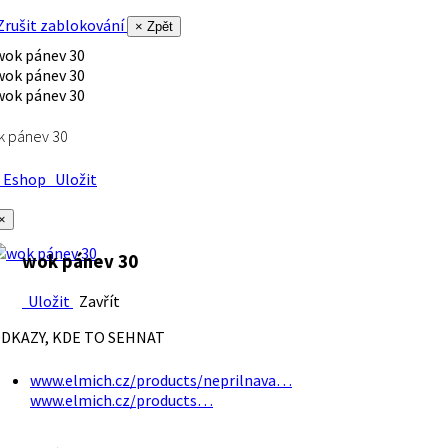
rušit zablokování
× Zpět
k pánev 30
Eshop
Uložit
×
wok pánev 30
Uložit
Zavřít
DKAZY, KDE TO SEHNAT
www.elmich.cz/products/neprilnava…
www.elmich.cz/products…