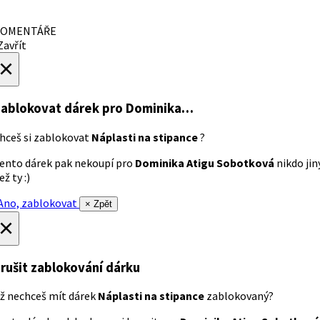
OMENTÁŘE
avřít
×
ablokovat dárek
pro Dominika…
hceš si zablokovat
Náplasti na stipance
?
ento dárek pak nekoupí pro
Dominika Atigu Sobotková
nikdo jin
ež ty :)
no, zablokovat
× Zpět
×
rušit zablokování dárku
ž nechceš mít dárek
Náplasti na stipance
zablokovaný?