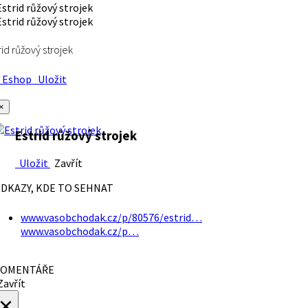
rid růžový strojek
Eshop
Uložit
×
Estrid růžový strojek
Uložit
Zavřít
DKAZY, KDE TO SEHNAT
www.vasobchodak.cz/p/80576/estrid…
www.vasobchodak.cz/p…
OMENTÁŘE
avřít
×