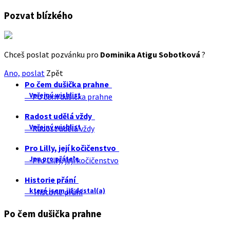
Pozvat blízkého
Chceš poslat pozvánku pro
Dominika Atigu Sobotková
?
Ano, poslat
Zpět
Po čem dušička prahne
Veřejný wishlist
Po čem dušička prahne
Radost udělá vždy
Veřejný wishlist
Radost udělá vždy
Pro Lilly, její kočičenstvo
Jen pro přátele
Pro Lilly, její kočičenstvo
Historie přání
které jsem již dostal(a)
Historie přání
Po čem dušička prahne