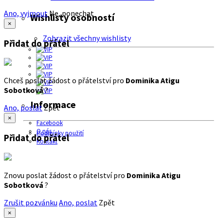
Ano, vyjmout
Ne, ponechat
Wishlisty osobností
×
Zobrazit všechny wishlisty
Přidat do přátel
Chceš poslat žádost o přátelství pro
Dominika Atigu
Sobotková
?
Informace
Ano, poslat
Zpět
×
Facebook
O nás
Podmínky použití
Přidat do přátel
Kontakt
Znovu poslat žádost o přátelství pro
Dominika Atigu
Sobotková
?
Zrušit pozvánku
Ano, poslat
Zpět
×