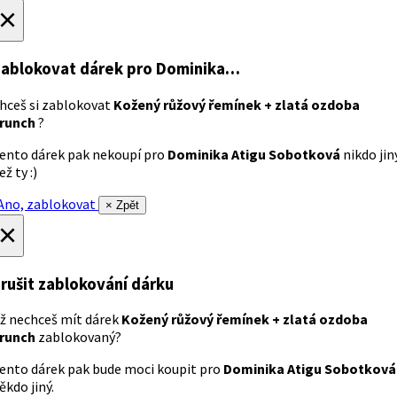
×
ablokovat dárek
pro Dominika…
hceš si zablokovat
Kožený růžový řemínek + zlatá ozdoba
runch
?
ento dárek pak nekoupí pro
Dominika Atigu Sobotková
nikdo jin
ež ty :)
no, zablokovat
× Zpět
×
rušit zablokování dárku
ž nechceš mít dárek
Kožený růžový řemínek + zlatá ozdoba
runch
zablokovaný?
ento dárek pak bude moci koupit pro
Dominika Atigu Sobotková
ěkdo jiný.