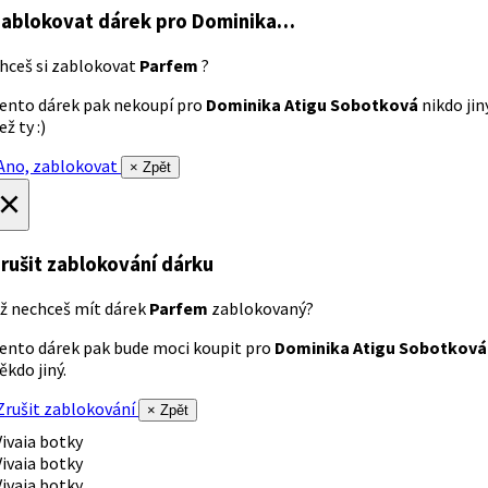
ablokovat dárek
pro Dominika…
hceš si zablokovat
Parfem
?
ento dárek pak nekoupí pro
Dominika Atigu Sobotková
nikdo jin
ež ty :)
no, zablokovat
× Zpět
×
rušit zablokování dárku
ž nechceš mít dárek
Parfem
zablokovaný?
ento dárek pak bude moci koupit pro
Dominika Atigu Sobotková
ěkdo jiný.
rušit zablokování
× Zpět