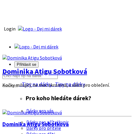
Login
Přihlásit se
Dominika Atigu Sobotková
Tipy na dárky
Tipy na dárky
Kočky milující, ne moc skromná, s vášni pro oblečení.
Pro koho hledáte dárek?
Dárky pro vás
Dárky pro přítelkyni
Dominika Atigu Sobotková
Dárky pro přítele