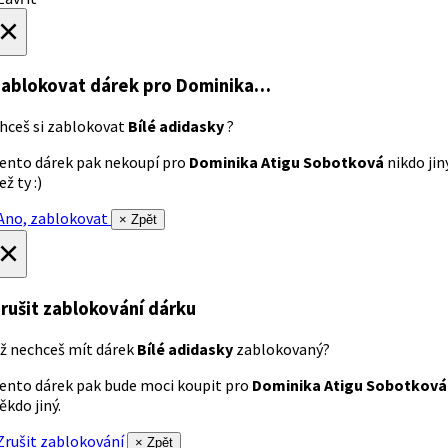
×
ablokovat dárek
pro Dominika…
hceš si zablokovat
Bílé adidasky
?
ento dárek pak nekoupí pro
Dominika Atigu Sobotková
nikdo jin
ež ty :)
no, zablokovat
× Zpět
×
rušit zablokování dárku
ž nechceš mít dárek
Bílé adidasky
zablokovaný?
ento dárek pak bude moci koupit pro
Dominika Atigu Sobotková
ěkdo jiný.
rušit zablokování
× Zpět