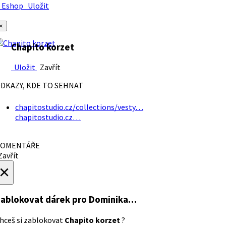
Eshop
Uložit
×
Chapito korzet
Uložit
Zavřít
DKAZY, KDE TO SEHNAT
chapitostudio.cz/collections/vesty…
chapitostudio.cz…
OMENTÁŘE
avřít
×
ablokovat dárek
pro Dominika…
hceš si zablokovat
Chapito korzet
?