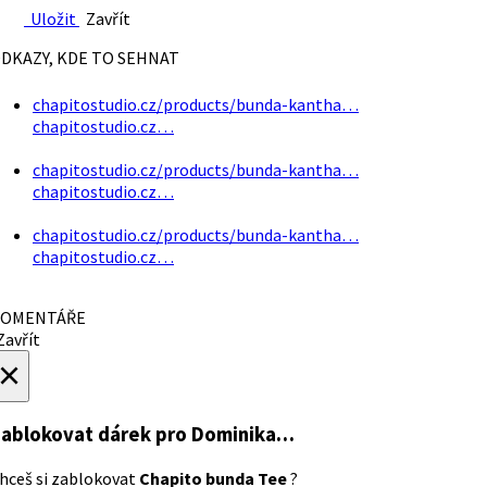
Uložit
Zavřít
DKAZY, KDE TO SEHNAT
chapitostudio.cz/products/bunda-kantha…
chapitostudio.cz…
chapitostudio.cz/products/bunda-kantha…
chapitostudio.cz…
chapitostudio.cz/products/bunda-kantha…
chapitostudio.cz…
OMENTÁŘE
avřít
×
ablokovat dárek
pro Dominika…
hceš si zablokovat
Chapito bunda Tee
?