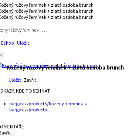
ený růžový řemínek +…
Eshop
Uložit
×
Kožený růžový řemínek + zlatá ozdoba brunch
Uložit
Zavřít
DKAZY, KDE TO SEHNAT
burga.cz/products/kozeny-reminek-k…
burga.cz/products…
OMENTÁŘE
avřít