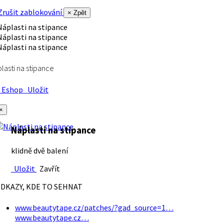
rušit zablokování
× Zpět
lasti na stipance
Eshop
Uložit
×
Náplasti na stipance
klidně dvě balení
Uložit
Zavřít
DKAZY, KDE TO SEHNAT
www.beautytape.cz/patches/?gad_source=1…
www.beautytape.cz…