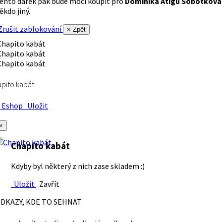
ento dárek pak bude moci koupit pro
Dominika Atigu Sobotková
ěkdo jiný.
rušit zablokování
× Zpět
pito kabát
Eshop
Uložit
×
Chapito kabát
Kdyby byl některý z nich zase skladem :)
Uložit
Zavřít
DKAZY, KDE TO SEHNAT