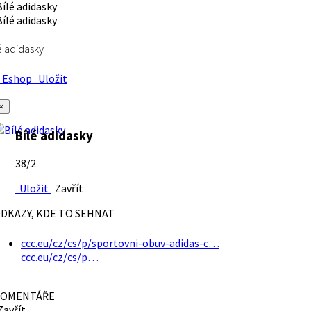
é adidasky
Eshop
Uložit
×
Bílé adidasky
38/2
Uložit
Zavřít
DKAZY, KDE TO SEHNAT
ccc.eu/cz/cs/p/sportovni-obuv-adidas-c…
ccc.eu/cz/cs/p…
OMENTÁŘE
avřít