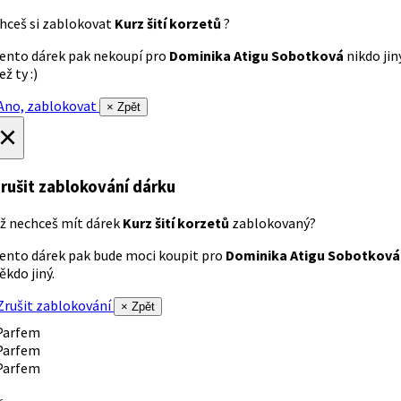
hceš si zablokovat
Kurz šití korzetů
?
ento dárek pak nekoupí pro
Dominika Atigu Sobotková
nikdo jin
ež ty :)
no, zablokovat
× Zpět
×
rušit zablokování dárku
ž nechceš mít dárek
Kurz šití korzetů
zablokovaný?
ento dárek pak bude moci koupit pro
Dominika Atigu Sobotková
ěkdo jiný.
rušit zablokování
× Zpět