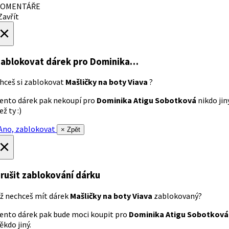
OMENTÁŘE
avřít
×
ablokovat dárek
pro Dominika…
hceš si zablokovat
Mašličky na boty Viava
?
ento dárek pak nekoupí pro
Dominika Atigu Sobotková
nikdo jin
ež ty :)
no, zablokovat
× Zpět
×
rušit zablokování dárku
ž nechceš mít dárek
Mašličky na boty Viava
zablokovaný?
ento dárek pak bude moci koupit pro
Dominika Atigu Sobotková
ěkdo jiný.