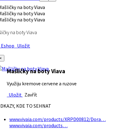
ličky na boty Viava
Eshop
Uložit
×
Mašličky na boty Viava
Využiju kremove cervene a ruzove
Uložit
Zavřít
DKAZY, KDE TO SEHNAT
www.vivaia.com/products/XRPD00812/Dora…
www.vivaia.com/products…