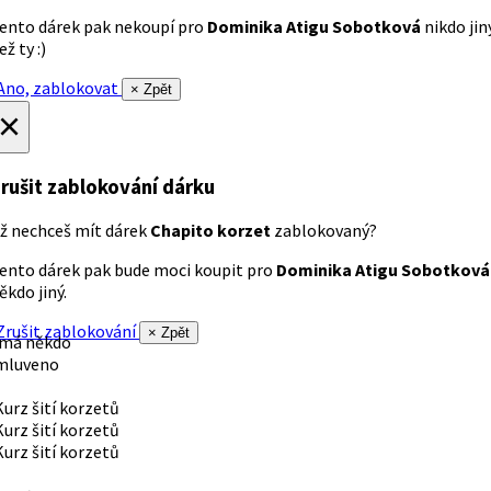
ento dárek pak nekoupí pro
Dominika Atigu Sobotková
nikdo jin
ež ty :)
no, zablokovat
× Zpět
×
rušit zablokování dárku
ž nechceš mít dárek
Chapito korzet
zablokovaný?
ento dárek pak bude moci koupit pro
Dominika Atigu Sobotková
ěkdo jiný.
rušit zablokování
× Zpět
 má někdo
mluveno