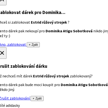
ablokovat dárek
pro Dominika…
hceš si zablokovat
Estrid růžový strojek
?
ento dárek pak nekoupí pro
Dominika Atigu Sobotková
nikdo jin
ež ty :)
no, zablokovat
× Zpět
×
rušit zablokování dárku
ž nechceš mít dárek
Estrid růžový strojek
zablokovaný?
ento dárek pak bude moci koupit pro
Dominika Atigu Sobotková
ěkdo jiný.
rušit zablokování
× Zpět