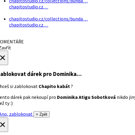
chapitostudio.cz/collections/bunda…
chapitostudio.cz…
chapitostudio.cz/collections/bunda…
chapitostudio.cz…
OMENTÁŘE
avřít
×
ablokovat dárek
pro Dominika…
hceš si zablokovat
Chapito kabát
?
ento dárek pak nekoupí pro
Dominika Atigu Sobotková
nikdo jin
ež ty :)
no, zablokovat
× Zpět
×