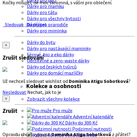
Dárky pro děti
Kočky milující, ne moc skromná, s vášni pro oblečení.
Dárky pro mamku
Dárky pro tátu
Dárky pro všechny bytosti
Sledovat
Do přátel
Dárky pro prarodiče
Dárky pro miminka
Dárky do bytu
×
Dárky pro nastávající maminky
Férové, bio a eko dárky
Zrušit sledování
Udržitelné a zero-waste dárky
Dárky od českých tvůrců
Dárky pro domácí mazlíčky
Už nechceš sledovat wishlist od
Dominika Atigu Sobotková
?
Kolekce a osobnosti
Nesledovat
Nechat, jak to je
Zobrazit všechny kolekce
×
Zrušit
Pro muže
Adventní kalendáře
Dárky do 300 Kč
Podzimní nutnosti
Opravdu chceš vyjmout
Dominika Atigu Sobotková
z přátel?
Voňavá kolekce