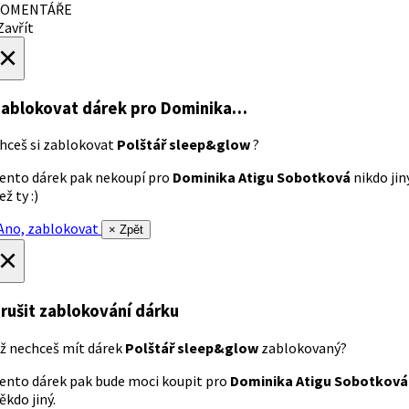
OMENTÁŘE
avřít
×
ablokovat dárek
pro Dominika…
hceš si zablokovat
Polštář sleep&glow
?
ento dárek pak nekoupí pro
Dominika Atigu Sobotková
nikdo jin
ež ty :)
no, zablokovat
× Zpět
×
rušit zablokování dárku
ž nechceš mít dárek
Polštář sleep&glow
zablokovaný?
ento dárek pak bude moci koupit pro
Dominika Atigu Sobotková
ěkdo jiný.