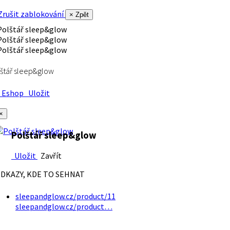
rušit zablokování
× Zpět
štář sleep&glow
Eshop
Uložit
×
Polštář sleep&glow
Uložit
Zavřít
DKAZY, KDE TO SEHNAT
sleepandglow.cz/product/11
sleepandglow.cz/product…