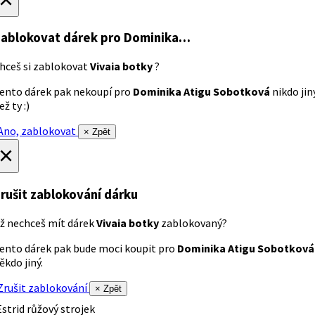
ablokovat dárek
pro Dominika…
hceš si zablokovat
Vivaia botky
?
ento dárek pak nekoupí pro
Dominika Atigu Sobotková
nikdo jin
ež ty :)
no, zablokovat
× Zpět
×
rušit zablokování dárku
ž nechceš mít dárek
Vivaia botky
zablokovaný?
ento dárek pak bude moci koupit pro
Dominika Atigu Sobotková
ěkdo jiný.
rušit zablokování
× Zpět