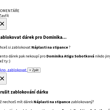
OMENTÁŘE
avřít
×
ablokovat dárek
pro Dominika…
hceš si zablokovat
Náplasti na stipance
?
ento dárek pak nekoupí pro
Dominika Atigu Sobotková
nikdo jin
ež ty :)
no, zablokovat
× Zpět
×
rušit zablokování dárku
ž nechceš mít dárek
Náplasti na stipance
zablokovaný?