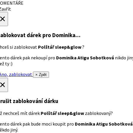
OMENTÁŘE
avřít
×
ablokovat dárek
pro Dominika…
hceš si zablokovat
Polštář sleep&glow
?
ento dárek pak nekoupí pro
Dominika Atigu Sobotková
nikdo jin
ež ty :)
no, zablokovat
× Zpět
×
rušit zablokování dárku
ž nechceš mít dárek
Polštář sleep&glow
zablokovaný?
ento dárek pak bude moci koupit pro
Dominika Atigu Sobotková
ěkdo jiný.