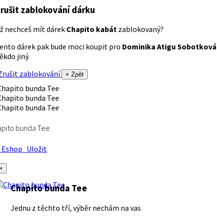
rušit zablokování dárku
ž nechceš mít dárek
Chapito kabát
zablokovaný?
ento dárek pak bude moci koupit pro
Dominika Atigu Sobotková
ěkdo jiný.
rušit zablokování
× Zpět
apito bunda Tee
Eshop
Uložit
×
Chapito bunda Tee
Jednu z těchto tří, výběr nechám na vas