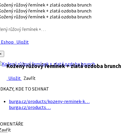
ený růžový řemínek +…
Eshop
Uložit
×
Kožený růžový řemínek + zlatá ozdoba brunch
Uložit
Zavřít
DKAZY, KDE TO SEHNAT
burga.cz/products/kozeny-reminek-k…
burga.cz/products…
OMENTÁŘE
avřít