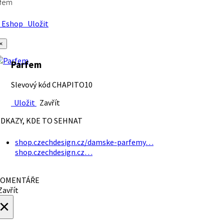
rfem
Eshop
Uložit
×
Parfem
Slevový kód CHAPITO10
Uložit
Zavřít
DKAZY, KDE TO SEHNAT
shop.czechdesign.cz/damske-parfemy…
shop.czechdesign.cz…
OMENTÁŘE
avřít
×