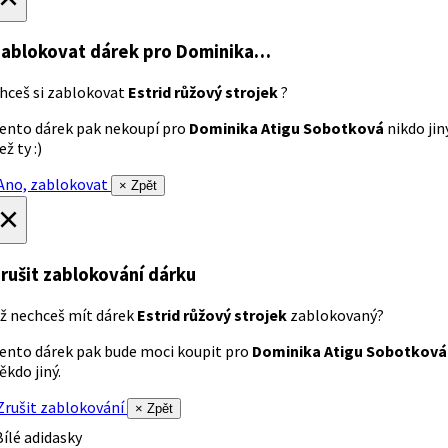
ablokovat dárek
pro Dominika…
hceš si zablokovat
Estrid růžový strojek
?
ento dárek pak nekoupí pro
Dominika Atigu Sobotková
nikdo jin
ež ty :)
no, zablokovat
× Zpět
×
rušit zablokování dárku
ž nechceš mít dárek
Estrid růžový strojek
zablokovaný?
ento dárek pak bude moci koupit pro
Dominika Atigu Sobotková
ěkdo jiný.
rušit zablokování
× Zpět