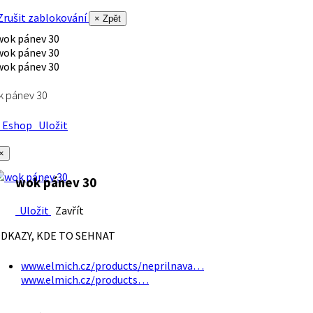
rušit zablokování
× Zpět
k pánev 30
Eshop
Uložit
×
wok pánev 30
Uložit
Zavřít
DKAZY, KDE TO SEHNAT
www.elmich.cz/products/neprilnava…
www.elmich.cz/products…