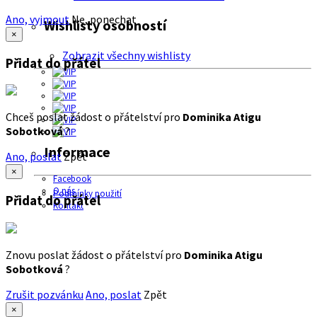
Ano, vyjmout
Ne, ponechat
Wishlisty osobností
×
Zobrazit všechny wishlisty
Přidat do přátel
Chceš poslat žádost o přátelství pro
Dominika Atigu
Sobotková
?
Informace
Ano, poslat
Zpět
×
Facebook
O nás
Podmínky použití
Přidat do přátel
Kontakt
Znovu poslat žádost o přátelství pro
Dominika Atigu
Sobotková
?
Zrušit pozvánku
Ano, poslat
Zpět
×