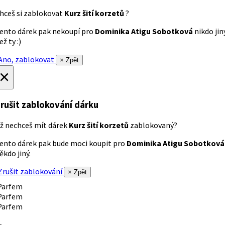
hceš si zablokovat
Kurz šití korzetů
?
ento dárek pak nekoupí pro
Dominika Atigu Sobotková
nikdo jin
ež ty :)
no, zablokovat
× Zpět
×
rušit zablokování dárku
ž nechceš mít dárek
Kurz šití korzetů
zablokovaný?
ento dárek pak bude moci koupit pro
Dominika Atigu Sobotková
ěkdo jiný.
rušit zablokování
× Zpět