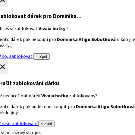
ablokovat dárek
pro Dominika…
hceš si zablokovat
Vivaia botky
?
ento dárek pak nekoupí pro
Dominika Atigu Sobotková
nikdo jin
ež ty :)
no, zablokovat
× Zpět
×
rušit zablokování dárku
ž nechceš mít dárek
Vivaia botky
zablokovaný?
ento dárek pak bude moci koupit pro
Dominika Atigu Sobotková
ěkdo jiný.
rušit zablokování
× Zpět