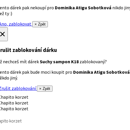
ento dárek pak nekoupí pro
Dominika Atigu Sobotková
nikdo jin
ež ty :)
no, zablokovat
× Zpět
×
rušit zablokování dárku
ž nechceš mít dárek
Suchy sampon K18
zablokovaný?
ento dárek pak bude moci koupit pro
Dominika Atigu Sobotková
ěkdo jiný.
rušit zablokování
× Zpět
pito korzet