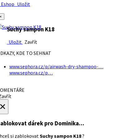
Eshop
Uložit
×
Suchy sampon K18
Uložit
Zavřít
DKAZY, KDE TO SEHNAT
www.sephora.cz/p/airwash-dry-shampoo-…
www.sephora.cz/p…
OMENTÁŘE
avřít
×
ablokovat dárek
pro Dominika…
hceš si zablokovat
Suchy sampon K18
?