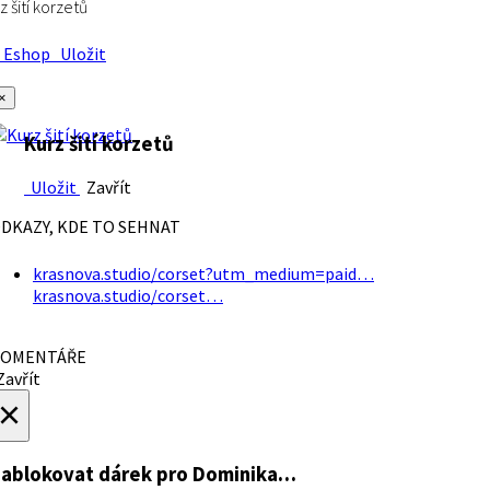
z šití korzetů
Eshop
Uložit
×
Kurz šití korzetů
Uložit
Zavřít
DKAZY, KDE TO SEHNAT
krasnova.studio/corset?utm_medium=paid…
krasnova.studio/corset…
OMENTÁŘE
avřít
×
ablokovat dárek
pro Dominika…