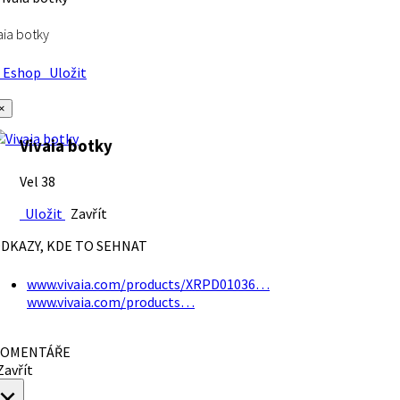
aia botky
Eshop
Uložit
×
Vivaia botky
Vel 38
Uložit
Zavřít
DKAZY, KDE TO SEHNAT
www.vivaia.com/products/XRPD01036…
www.vivaia.com/products…
OMENTÁŘE
avřít
×