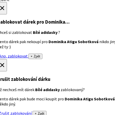
×
ablokovat dárek
pro Dominika…
hceš si zablokovat
Bílé adidasky
?
ento dárek pak nekoupí pro
Dominika Atigu Sobotková
nikdo jin
ež ty :)
no, zablokovat
× Zpět
×
rušit zablokování dárku
ž nechceš mít dárek
Bílé adidasky
zablokovaný?
ento dárek pak bude moci koupit pro
Dominika Atigu Sobotková
ěkdo jiný.
rušit zablokování
× Zpět