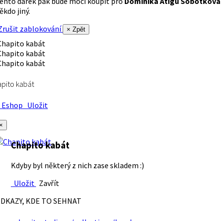
ento dárek pak bude moci koupit pro
Dominika Atigu Sobotková
ěkdo jiný.
rušit zablokování
× Zpět
pito kabát
Eshop
Uložit
×
Chapito kabát
Kdyby byl některý z nich zase skladem :)
Uložit
Zavřít
DKAZY, KDE TO SEHNAT