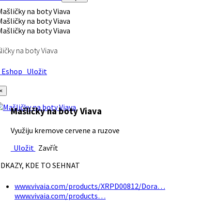
ličky na boty Viava
Eshop
Uložit
×
Mašličky na boty Viava
Využiju kremove cervene a ruzove
Uložit
Zavřít
DKAZY, KDE TO SEHNAT
www.vivaia.com/products/XRPD00812/Dora…
www.vivaia.com/products…