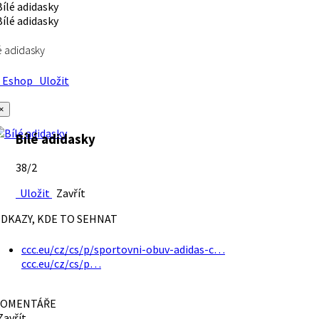
é adidasky
Eshop
Uložit
×
Bílé adidasky
38/2
Uložit
Zavřít
DKAZY, KDE TO SEHNAT
ccc.eu/cz/cs/p/sportovni-obuv-adidas-c…
ccc.eu/cz/cs/p…
OMENTÁŘE
avřít