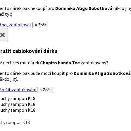
ento dárek pak nekoupí pro
Dominika Atigu Sobotková
nikdo jin
ež ty :)
no, zablokovat
× Zpět
×
rušit zablokování dárku
ž nechceš mít dárek
Chapito bunda Tee
zablokovaný?
ento dárek pak bude moci koupit pro
Dominika Atigu Sobotková
ěkdo jiný.
rušit zablokování
× Zpět
chy sampon K18