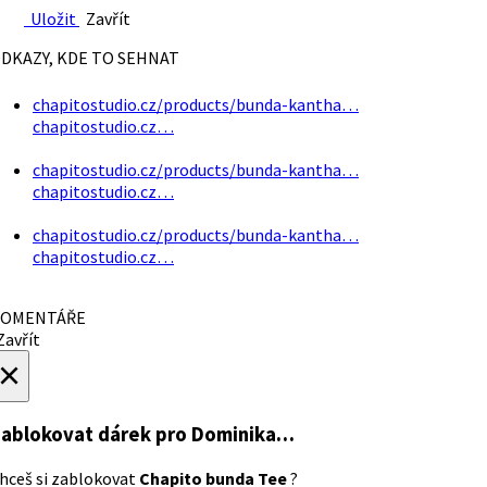
Uložit
Zavřít
DKAZY, KDE TO SEHNAT
chapitostudio.cz/products/bunda-kantha…
chapitostudio.cz…
chapitostudio.cz/products/bunda-kantha…
chapitostudio.cz…
chapitostudio.cz/products/bunda-kantha…
chapitostudio.cz…
OMENTÁŘE
avřít
×
ablokovat dárek
pro Dominika…
hceš si zablokovat
Chapito bunda Tee
?