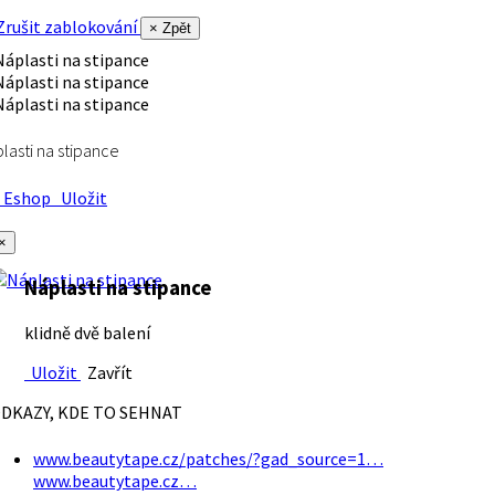
rušit zablokování
× Zpět
lasti na stipance
Eshop
Uložit
×
Náplasti na stipance
klidně dvě balení
Uložit
Zavřít
DKAZY, KDE TO SEHNAT
www.beautytape.cz/patches/?gad_source=1…
www.beautytape.cz…