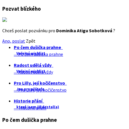
Pozvat blízkého
Chceš poslat pozvánku pro
Dominika Atigu Sobotková
?
Ano, poslat
Zpět
Po čem dušička prahne
Veřejný wishlist
Po čem dušička prahne
Radost udělá vždy
Veřejný wishlist
Radost udělá vždy
Pro Lilly, její kočičenstvo
Jen pro přátele
Pro Lilly, její kočičenstvo
Historie přání
které jsem již dostal(a)
Historie přání
Po čem dušička prahne