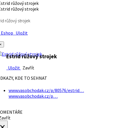
rid růžový strojek
Eshop
Uložit
×
Estrid růžový strojek
Uložit
Zavřít
DKAZY, KDE TO SEHNAT
www.vasobchodak.cz/p/80576/estrid…
www.vasobchodak.cz/p…
OMENTÁŘE
avřít
×