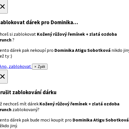
×
ablokovat dárek
pro Dominika…
hceš si zablokovat
Kožený růžový řemínek + zlatá ozdoba
runch
?
ento dárek pak nekoupí pro
Dominika Atigu Sobotková
nikdo jin
ež ty :)
no, zablokovat
× Zpět
×
rušit zablokování dárku
ž nechceš mít dárek
Kožený růžový řemínek + zlatá ozdoba
runch
zablokovaný?
ento dárek pak bude moci koupit pro
Dominika Atigu Sobotková
ěkdo jiný.