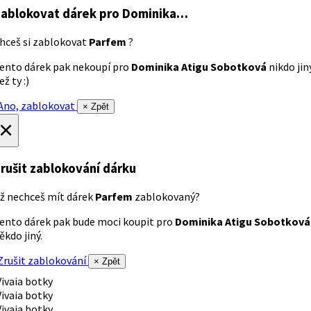
ablokovat dárek
pro Dominika…
hceš si zablokovat
Parfem
?
ento dárek pak nekoupí pro
Dominika Atigu Sobotková
nikdo jin
ež ty :)
no, zablokovat
× Zpět
×
rušit zablokování dárku
ž nechceš mít dárek
Parfem
zablokovaný?
ento dárek pak bude moci koupit pro
Dominika Atigu Sobotková
ěkdo jiný.
rušit zablokování
× Zpět