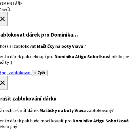
OMENTÁŘE
avřít
×
ablokovat dárek
pro Dominika…
hceš si zablokovat
Mašličky na boty Viava
?
ento dárek pak nekoupí pro
Dominika Atigu Sobotková
nikdo jin
ež ty :)
no, zablokovat
× Zpět
×
rušit zablokování dárku
ž nechceš mít dárek
Mašličky na boty Viava
zablokovaný?
ento dárek pak bude moci koupit pro
Dominika Atigu Sobotková
ěkdo jiný.