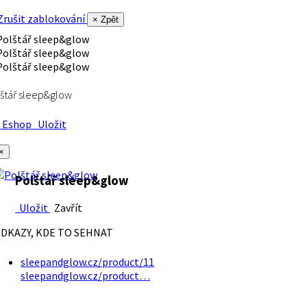
rušit zablokování
× Zpět
štář sleep&glow
Eshop
Uložit
×
Polštář sleep&glow
Uložit
Zavřít
DKAZY, KDE TO SEHNAT
sleepandglow.cz/product/11
sleepandglow.cz/product…