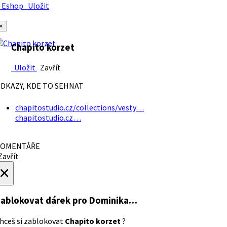
Eshop
Uložit
×
Chapito korzet
Uložit
Zavřít
DKAZY, KDE TO SEHNAT
chapitostudio.cz/collections/vesty…
chapitostudio.cz…
OMENTÁŘE
avřít
×
ablokovat dárek
pro Dominika…
hceš si zablokovat
Chapito korzet
?