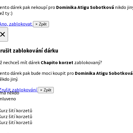
ento dárek pak nekoupí pro
Dominika Atigu Sobotková
nikdo jin
ež ty :)
no, zablokovat
× Zpět
×
rušit zablokování dárku
ž nechceš mít dárek
Chapito korzet
zablokovaný?
ento dárek pak bude moci koupit pro
Dominika Atigu Sobotková
ěkdo jiný.
rušit zablokování
× Zpět
 má někdo
mluveno