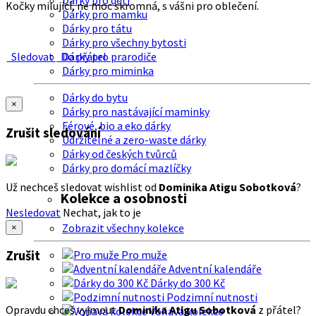
Dárky pro děti
Kočky milující, ne moc skromná, s vášni pro oblečení.
Dárky pro mamku
Dárky pro tátu
Dárky pro všechny bytosti
Sledovat
Do přátel
Dárky pro prarodiče
Dárky pro miminka
Dárky do bytu
×
Dárky pro nastávající maminky
Férové, bio a eko dárky
Zrušit sledování
Udržitelné a zero-waste dárky
Dárky od českých tvůrců
Dárky pro domácí mazlíčky
Už nechceš sledovat wishlist od
Dominika Atigu Sobotková
?
Kolekce a osobnosti
Nesledovat
Nechat, jak to je
Zobrazit všechny kolekce
×
Zrušit
Pro muže
Adventní kalendáře
Dárky do 300 Kč
Podzimní nutnosti
Opravdu chceš vyjmout
Dominika Atigu Sobotková
z přátel?
Voňavá kolekce