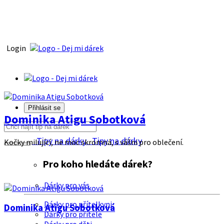
Login
Přihlásit se
Dominika Atigu Sobotková
Tipy na dárky
Tipy na dárky
Kočky milující, ne moc skromná, s vášni pro oblečení.
Pro koho hledáte dárek?
Dárky pro vás
Dárky pro přítelkyni
Dominika Atigu Sobotková
Dárky pro přítele