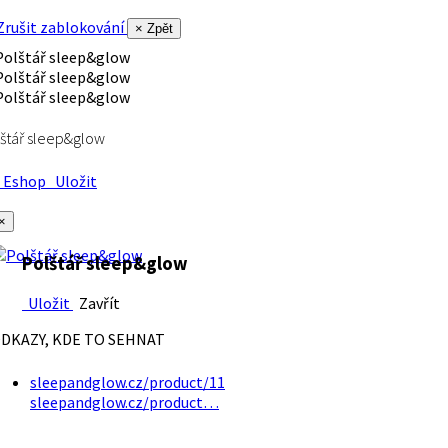
rušit zablokování
× Zpět
štář sleep&glow
Eshop
Uložit
×
Polštář sleep&glow
Uložit
Zavřít
DKAZY, KDE TO SEHNAT
sleepandglow.cz/product/11
sleepandglow.cz/product…