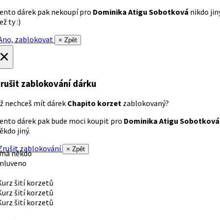
ento dárek pak nekoupí pro
Dominika Atigu Sobotková
nikdo jin
ež ty :)
no, zablokovat
× Zpět
×
rušit zablokování dárku
ž nechceš mít dárek
Chapito korzet
zablokovaný?
ento dárek pak bude moci koupit pro
Dominika Atigu Sobotková
ěkdo jiný.
rušit zablokování
× Zpět
 má někdo
mluveno