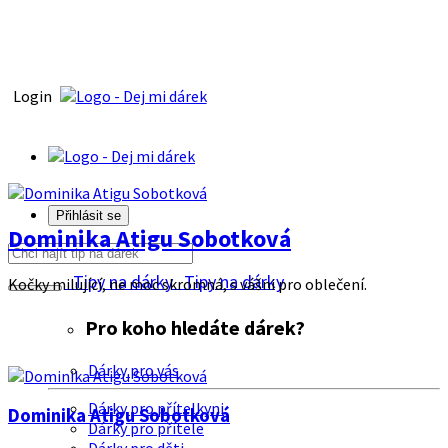
Login
Přihlásit se
Dominika Atigu Sobotková
Tipy na dárky
Tipy na dárky
Kočky milující, ne moc skromná, s vášni pro oblečení.
Pro koho hledáte dárek?
Dárky pro vás
Dárky pro přítelkyni
Dominika Atigu Sobotková
Dárky pro přítele