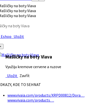
ličky na boty Viava
Eshop
Uložit
×
Mašličky na boty Viava
Využiju kremove cervene a ruzove
Uložit
Zavřít
DKAZY, KDE TO SEHNAT
www.vivaia.com/products/XRPD00812/Dora…
www.vivaia.com/products…