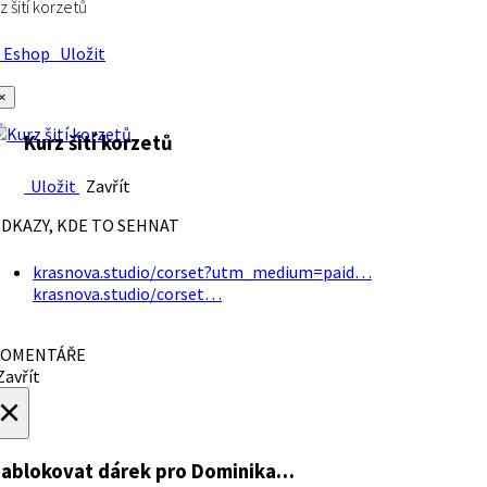
z šití korzetů
Eshop
Uložit
×
Kurz šití korzetů
Uložit
Zavřít
DKAZY, KDE TO SEHNAT
krasnova.studio/corset?utm_medium=paid…
krasnova.studio/corset…
OMENTÁŘE
avřít
×
ablokovat dárek
pro Dominika…