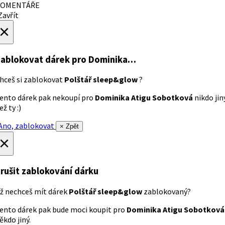
OMENTÁŘE
avřít
×
ablokovat dárek
pro Dominika…
hceš si zablokovat
Polštář sleep&glow
?
ento dárek pak nekoupí pro
Dominika Atigu Sobotková
nikdo jin
ež ty :)
no, zablokovat
× Zpět
×
rušit zablokování dárku
ž nechceš mít dárek
Polštář sleep&glow
zablokovaný?
ento dárek pak bude moci koupit pro
Dominika Atigu Sobotková
ěkdo jiný.