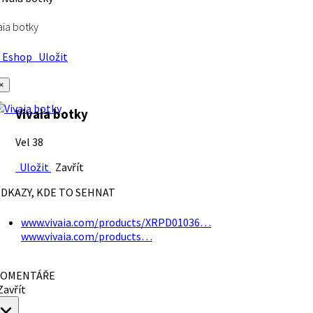
aia botky
Eshop
Uložit
×
Vivaia botky
Vel 38
Uložit
Zavřít
DKAZY, KDE TO SEHNAT
www.vivaia.com/products/XRPD01036…
www.vivaia.com/products…
OMENTÁŘE
avřít
×