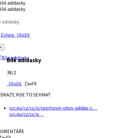
é adidasky
Eshop
Uložit
×
Bílé adidasky
38/2
Uložit
Zavřít
DKAZY, KDE TO SEHNAT
ccc.eu/cz/cs/p/sportovni-obuv-adidas-c…
ccc.eu/cz/cs/p…
OMENTÁŘE
avřít