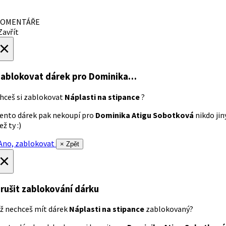
OMENTÁŘE
avřít
×
ablokovat dárek
pro Dominika…
hceš si zablokovat
Náplasti na stipance
?
ento dárek pak nekoupí pro
Dominika Atigu Sobotková
nikdo jin
ež ty :)
no, zablokovat
× Zpět
×
rušit zablokování dárku
ž nechceš mít dárek
Náplasti na stipance
zablokovaný?