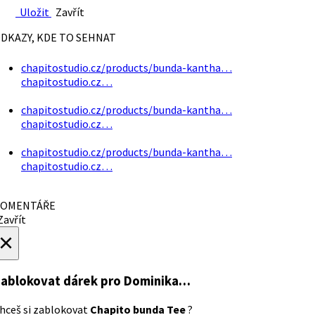
Uložit
Zavřít
DKAZY, KDE TO SEHNAT
chapitostudio.cz/products/bunda-kantha…
chapitostudio.cz…
chapitostudio.cz/products/bunda-kantha…
chapitostudio.cz…
chapitostudio.cz/products/bunda-kantha…
chapitostudio.cz…
OMENTÁŘE
avřít
×
ablokovat dárek
pro Dominika…
hceš si zablokovat
Chapito bunda Tee
?