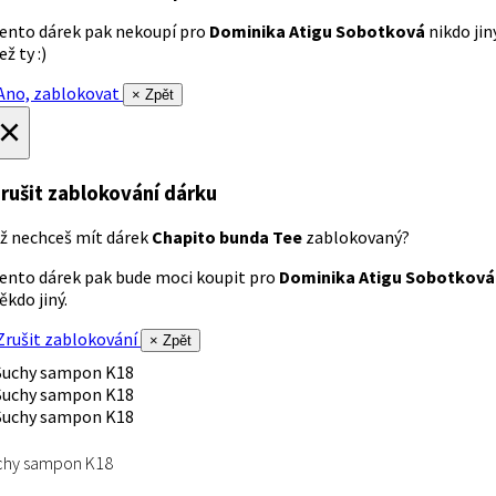
ento dárek pak nekoupí pro
Dominika Atigu Sobotková
nikdo jin
ež ty :)
no, zablokovat
× Zpět
×
rušit zablokování dárku
ž nechceš mít dárek
Chapito bunda Tee
zablokovaný?
ento dárek pak bude moci koupit pro
Dominika Atigu Sobotková
ěkdo jiný.
rušit zablokování
× Zpět
chy sampon K18