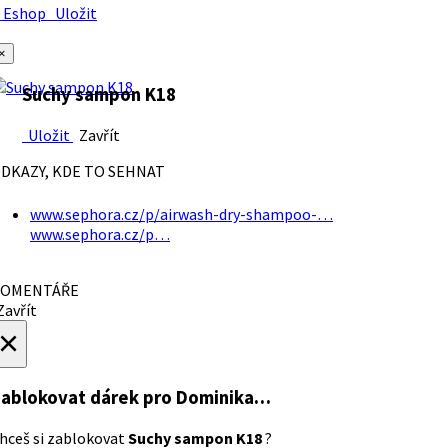
Eshop
Uložit
×
Suchy sampon K18
Uložit
Zavřít
DKAZY, KDE TO SEHNAT
www.sephora.cz/p/airwash-dry-shampoo-…
www.sephora.cz/p…
OMENTÁŘE
avřít
×
ablokovat dárek
pro Dominika…
hceš si zablokovat
Suchy sampon K18
?