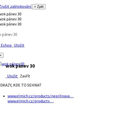
rušit zablokování
× Zpět
k pánev 30
Eshop
Uložit
×
wok pánev 30
Uložit
Zavřít
DKAZY, KDE TO SEHNAT
www.elmich.cz/products/neprilnava…
www.elmich.cz/products…