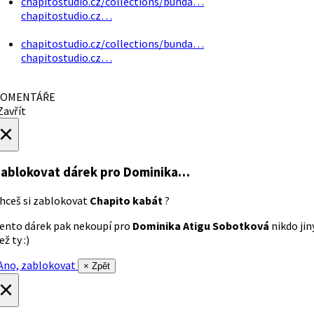
chapitostudio.cz/collections/bunda…
chapitostudio.cz…
chapitostudio.cz/collections/bunda…
chapitostudio.cz…
OMENTÁŘE
avřít
×
ablokovat dárek
pro Dominika…
hceš si zablokovat
Chapito kabát
?
ento dárek pak nekoupí pro
Dominika Atigu Sobotková
nikdo jin
ež ty :)
no, zablokovat
× Zpět
×