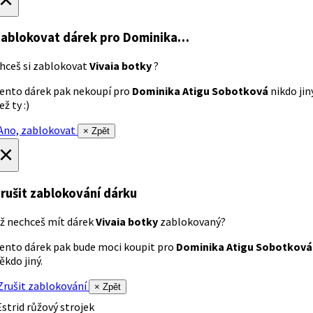
ablokovat dárek
pro Dominika…
hceš si zablokovat
Vivaia botky
?
ento dárek pak nekoupí pro
Dominika Atigu Sobotková
nikdo jin
ež ty :)
no, zablokovat
× Zpět
×
rušit zablokování dárku
ž nechceš mít dárek
Vivaia botky
zablokovaný?
ento dárek pak bude moci koupit pro
Dominika Atigu Sobotková
ěkdo jiný.
rušit zablokování
× Zpět