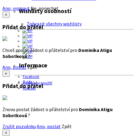
Ano, vyjmout
Ne, ponechat
Wishlisty osobností
×
Zobrazit všechny wishlisty
Přidat do přátel
Chceš poslat žádost o přátelství pro
Dominika Atigu
Sobotková
?
Informace
Ano, poslat
Zpět
×
Facebook
O nás
Podmínky použití
Přidat do přátel
Kontakt
Znovu poslat žádost o přátelství pro
Dominika Atigu
Sobotková
?
Zrušit pozvánku
Ano, poslat
Zpět
×