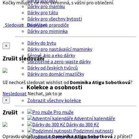
Dárky pro děti
Kočky milující, ne moc skromná, s vášni pro oblečení.
Dárky pro mamku
Dárky pro tátu
Dárky pro všechny bytosti
Sledovat
Do přátel
Dárky pro prarodiče
Dárky pro miminka
Dárky do bytu
×
Dárky pro nastávající maminky
Férové, bio a eko dárky
Zrušit sledování
Udržitelné a zero-waste dárky
Dárky od českých tvůrců
Dárky pro domácí mazlíčky
Už nechceš sledovat wishlist od
Dominika Atigu Sobotková
?
Kolekce a osobnosti
Nesledovat
Nechat, jak to je
Zobrazit všechny kolekce
×
Zrušit
Pro muže
Adventní kalendáře
Dárky do 300 Kč
Podzimní nutnosti
Opravdu chceš vyjmout
Dominika Atigu Sobotková
z přátel?
Voňavá kolekce