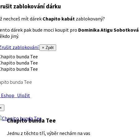
rušit zablokování dárku
ž nechceš mít dárek
Chapito kabát
zablokovaný?
ento dárek pak bude moci koupit pro
Dominika Atigu Sobotková
ěkdo jiný.
rušit zablokování
× Zpět
apito bunda Tee
Eshop
Uložit
×
Chapito bunda Tee
Jednu z těchto tří, výběr nechám na vas