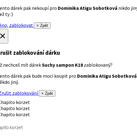
ento dárek pak nekoupí pro
Dominika Atigu Sobotková
nikdo jin
ež ty :)
no, zablokovat
× Zpět
×
rušit zablokování dárku
ž nechceš mít dárek
Suchy sampon K18
zablokovaný?
ento dárek pak bude moci koupit pro
Dominika Atigu Sobotková
ěkdo jiný.
rušit zablokování
× Zpět
pito korzet