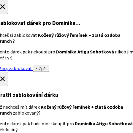
×
ablokovat dárek
pro Dominika…
hceš si zablokovat
Kožený růžový řemínek + zlatá ozdoba
runch
?
ento dárek pak nekoupí pro
Dominika Atigu Sobotková
nikdo jin
ež ty :)
no, zablokovat
× Zpět
×
rušit zablokování dárku
ž nechceš mít dárek
Kožený růžový řemínek + zlatá ozdoba
runch
zablokovaný?
ento dárek pak bude moci koupit pro
Dominika Atigu Sobotková
ěkdo jiný.