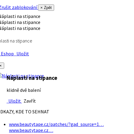
rušit zablokování
× Zpět
lasti na stipance
Eshop
Uložit
×
Náplasti na stipance
klidně dvě balení
Uložit
Zavřít
DKAZY, KDE TO SEHNAT
www.beautytape.cz/patches/?gad_source=1…
www.beautytape.cz…