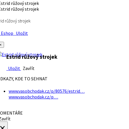
rid růžový strojek
Eshop
Uložit
×
Estrid růžový strojek
Uložit
Zavřít
DKAZY, KDE TO SEHNAT
www.vasobchodak.cz/p/80576/estrid…
www.vasobchodak.cz/p…
OMENTÁŘE
avřít
×