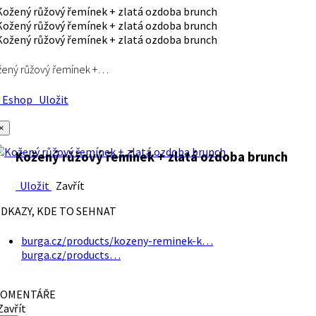
ený růžový řemínek +…
Eshop
Uložit
×
Kožený růžový řemínek + zlatá ozdoba brunch
Uložit
Zavřít
DKAZY, KDE TO SEHNAT
burga.cz/products/kozeny-reminek-k…
burga.cz/products…
OMENTÁŘE
avřít