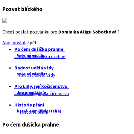
Pozvat blízkého
Chceš poslat pozvánku pro
Dominika Atigu Sobotková
?
Ano, poslat
Zpět
Po čem dušička prahne
Veřejný wishlist
Po čem dušička prahne
Radost udělá vždy
Veřejný wishlist
Radost udělá vždy
Pro Lilly, její kočičenstvo
Jen pro přátele
Pro Lilly, její kočičenstvo
Historie přání
které jsem již dostal(a)
Historie přání
Po čem dušička prahne