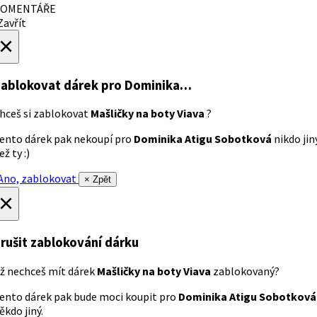
OMENTÁŘE
avřít
×
ablokovat dárek
pro Dominika…
hceš si zablokovat
Mašličky na boty Viava
?
ento dárek pak nekoupí pro
Dominika Atigu Sobotková
nikdo jin
ež ty :)
no, zablokovat
× Zpět
×
rušit zablokování dárku
ž nechceš mít dárek
Mašličky na boty Viava
zablokovaný?
ento dárek pak bude moci koupit pro
Dominika Atigu Sobotková
ěkdo jiný.