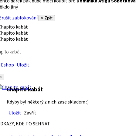
ento dárek pak bude moci koupit pro
Dominika Atigu Sobotková
ěkdo jiný.
rušit zablokování
× Zpět
pito kabát
Eshop
Uložit
×
Chapito kabát
Kdyby byl některý z nich zase skladem :)
Uložit
Zavřít
DKAZY, KDE TO SEHNAT