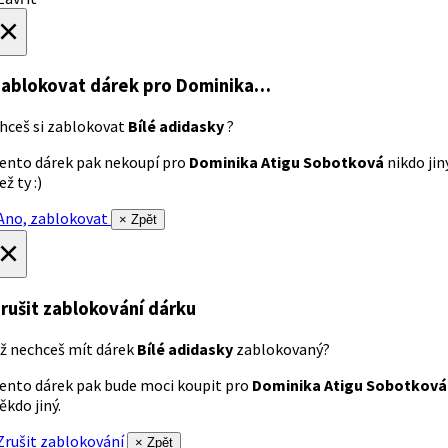
×
ablokovat dárek
pro Dominika…
hceš si zablokovat
Bílé adidasky
?
ento dárek pak nekoupí pro
Dominika Atigu Sobotková
nikdo jin
ež ty :)
no, zablokovat
× Zpět
×
rušit zablokování dárku
ž nechceš mít dárek
Bílé adidasky
zablokovaný?
ento dárek pak bude moci koupit pro
Dominika Atigu Sobotková
ěkdo jiný.
rušit zablokování
× Zpět