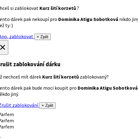
hceš si zablokovat
Kurz šití korzetů
?
ento dárek pak nekoupí pro
Dominika Atigu Sobotková
nikdo jin
ež ty :)
no, zablokovat
× Zpět
×
rušit zablokování dárku
ž nechceš mít dárek
Kurz šití korzetů
zablokovaný?
ento dárek pak bude moci koupit pro
Dominika Atigu Sobotková
ěkdo jiný.
rušit zablokování
× Zpět