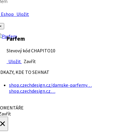
rfem
Eshop
Uložit
×
Parfem
Slevový kód CHAPITO10
Uložit
Zavřít
DKAZY, KDE TO SEHNAT
shop.czechdesign.cz/damske-parfemy…
shop.czechdesign.cz…
OMENTÁŘE
avřít
×