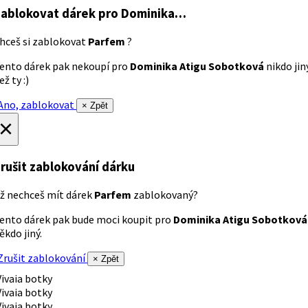
ablokovat dárek
pro Dominika…
hceš si zablokovat
Parfem
?
ento dárek pak nekoupí pro
Dominika Atigu Sobotková
nikdo jin
ež ty :)
no, zablokovat
× Zpět
×
rušit zablokování dárku
ž nechceš mít dárek
Parfem
zablokovaný?
ento dárek pak bude moci koupit pro
Dominika Atigu Sobotková
ěkdo jiný.
rušit zablokování
× Zpět