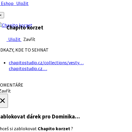
Eshop
Uložit
×
Chapito korzet
Uložit
Zavřít
DKAZY, KDE TO SEHNAT
chapitostudio.cz/collections/vesty…
chapitostudio.cz…
OMENTÁŘE
avřít
×
ablokovat dárek
pro Dominika…
hceš si zablokovat
Chapito korzet
?