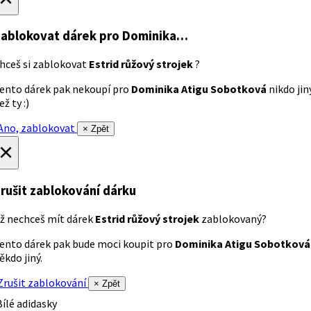
ablokovat dárek
pro Dominika…
hceš si zablokovat
Estrid růžový strojek
?
ento dárek pak nekoupí pro
Dominika Atigu Sobotková
nikdo jin
ež ty :)
no, zablokovat
× Zpět
×
rušit zablokování dárku
ž nechceš mít dárek
Estrid růžový strojek
zablokovaný?
ento dárek pak bude moci koupit pro
Dominika Atigu Sobotková
ěkdo jiný.
rušit zablokování
× Zpět