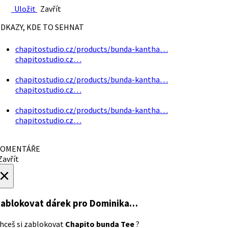
Uložit
Zavřít
DKAZY, KDE TO SEHNAT
chapitostudio.cz/products/bunda-kantha…
chapitostudio.cz…
chapitostudio.cz/products/bunda-kantha…
chapitostudio.cz…
chapitostudio.cz/products/bunda-kantha…
chapitostudio.cz…
OMENTÁŘE
avřít
×
ablokovat dárek
pro Dominika…
hceš si zablokovat
Chapito bunda Tee
?