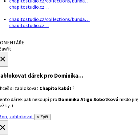
chapitostudio.cz/collections/bunda…
chapitostudio.cz…
chapitostudio.cz/collections/bunda…
chapitostudio.cz…
OMENTÁŘE
avřít
×
ablokovat dárek
pro Dominika…
hceš si zablokovat
Chapito kabát
?
ento dárek pak nekoupí pro
Dominika Atigu Sobotková
nikdo jin
ež ty :)
no, zablokovat
× Zpět
×