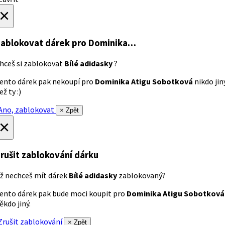
×
ablokovat dárek
pro Dominika…
hceš si zablokovat
Bílé adidasky
?
ento dárek pak nekoupí pro
Dominika Atigu Sobotková
nikdo jin
ež ty :)
no, zablokovat
× Zpět
×
rušit zablokování dárku
ž nechceš mít dárek
Bílé adidasky
zablokovaný?
ento dárek pak bude moci koupit pro
Dominika Atigu Sobotková
ěkdo jiný.
rušit zablokování
× Zpět