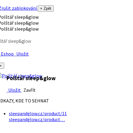
rušit zablokování
× Zpět
štář sleep&glow
Eshop
Uložit
×
Polštář sleep&glow
Uložit
Zavřít
DKAZY, KDE TO SEHNAT
sleepandglow.cz/product/11
sleepandglow.cz/product…