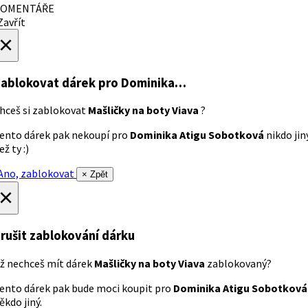
OMENTÁŘE
avřít
×
ablokovat dárek
pro Dominika…
hceš si zablokovat
Mašličky na boty Viava
?
ento dárek pak nekoupí pro
Dominika Atigu Sobotková
nikdo jin
ež ty :)
no, zablokovat
× Zpět
×
rušit zablokování dárku
ž nechceš mít dárek
Mašličky na boty Viava
zablokovaný?
ento dárek pak bude moci koupit pro
Dominika Atigu Sobotková
ěkdo jiný.