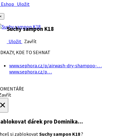
Eshop
Uložit
×
Suchy sampon K18
Uložit
Zavřít
DKAZY, KDE TO SEHNAT
www.sephora.cz/p/airwash-dry-shampoo-…
www.sephora.cz/p…
OMENTÁŘE
avřít
×
ablokovat dárek
pro Dominika…
hceš si zablokovat
Suchy sampon K18
?