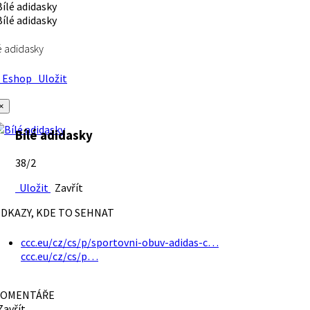
é adidasky
Eshop
Uložit
×
Bílé adidasky
38/2
Uložit
Zavřít
DKAZY, KDE TO SEHNAT
ccc.eu/cz/cs/p/sportovni-obuv-adidas-c…
ccc.eu/cz/cs/p…
OMENTÁŘE
avřít