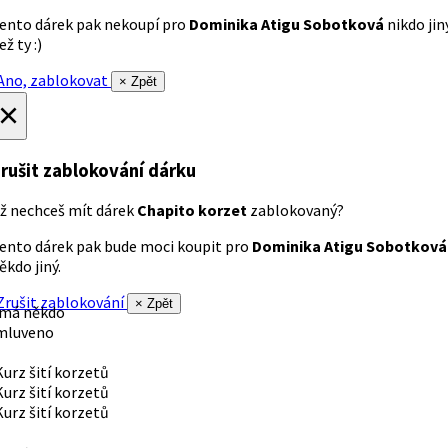
ento dárek pak nekoupí pro
Dominika Atigu Sobotková
nikdo jin
ež ty :)
no, zablokovat
× Zpět
×
rušit zablokování dárku
ž nechceš mít dárek
Chapito korzet
zablokovaný?
ento dárek pak bude moci koupit pro
Dominika Atigu Sobotková
ěkdo jiný.
rušit zablokování
× Zpět
 má někdo
mluveno