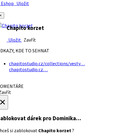
Eshop
Uložit
×
Chapito korzet
Uložit
Zavřít
DKAZY, KDE TO SEHNAT
chapitostudio.cz/collections/vesty…
chapitostudio.cz…
OMENTÁŘE
avřít
×
ablokovat dárek
pro Dominika…
hceš si zablokovat
Chapito korzet
?