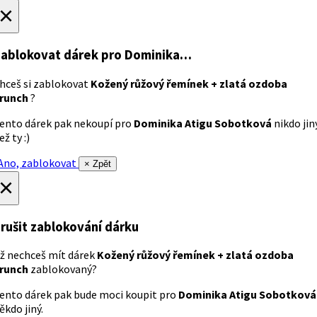
×
ablokovat dárek
pro Dominika…
hceš si zablokovat
Kožený růžový řemínek + zlatá ozdoba
runch
?
ento dárek pak nekoupí pro
Dominika Atigu Sobotková
nikdo jin
ež ty :)
no, zablokovat
× Zpět
×
rušit zablokování dárku
ž nechceš mít dárek
Kožený růžový řemínek + zlatá ozdoba
runch
zablokovaný?
ento dárek pak bude moci koupit pro
Dominika Atigu Sobotková
ěkdo jiný.