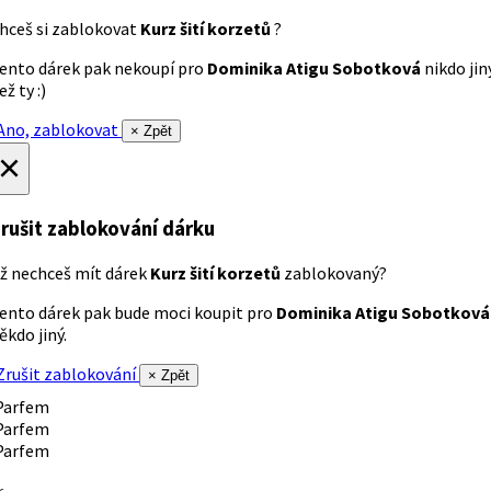
hceš si zablokovat
Kurz šití korzetů
?
ento dárek pak nekoupí pro
Dominika Atigu Sobotková
nikdo jin
ež ty :)
no, zablokovat
× Zpět
×
rušit zablokování dárku
ž nechceš mít dárek
Kurz šití korzetů
zablokovaný?
ento dárek pak bude moci koupit pro
Dominika Atigu Sobotková
ěkdo jiný.
rušit zablokování
× Zpět