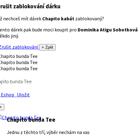
rušit zablokování dárku
ž nechceš mít dárek
Chapito kabát
zablokovaný?
ento dárek pak bude moci koupit pro
Dominika Atigu Sobotková
ěkdo jiný.
rušit zablokování
× Zpět
apito bunda Tee
Eshop
Uložit
×
Chapito bunda Tee
Jednu z těchto tří, výběr nechám na vas