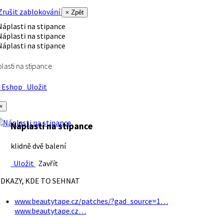
rušit zablokování
× Zpět
lasti na stipance
Eshop
Uložit
×
Náplasti na stipance
klidně dvě balení
Uložit
Zavřít
DKAZY, KDE TO SEHNAT
www.beautytape.cz/patches/?gad_source=1…
www.beautytape.cz…