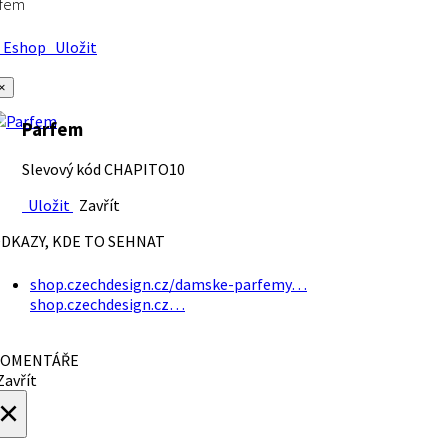
rfem
Eshop
Uložit
×
Parfem
Slevový kód CHAPITO10
Uložit
Zavřít
DKAZY, KDE TO SEHNAT
shop.czechdesign.cz/damske-parfemy…
shop.czechdesign.cz…
OMENTÁŘE
avřít
×