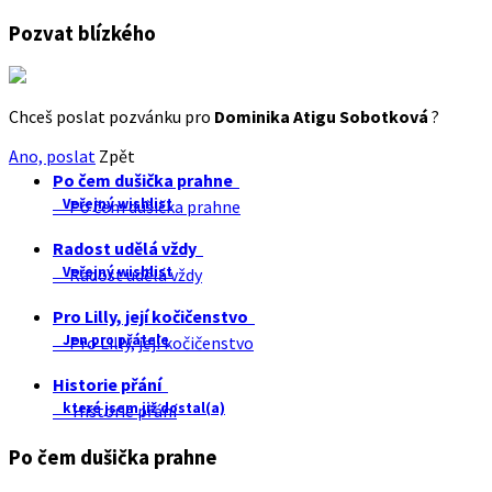
Pozvat blízkého
Chceš poslat pozvánku pro
Dominika Atigu Sobotková
?
Ano, poslat
Zpět
Po čem dušička prahne
Veřejný wishlist
Po čem dušička prahne
Radost udělá vždy
Veřejný wishlist
Radost udělá vždy
Pro Lilly, její kočičenstvo
Jen pro přátele
Pro Lilly, její kočičenstvo
Historie přání
které jsem již dostal(a)
Historie přání
Po čem dušička prahne