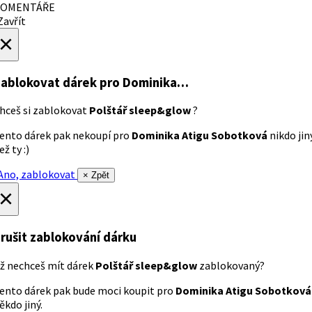
OMENTÁŘE
avřít
×
ablokovat dárek
pro Dominika…
hceš si zablokovat
Polštář sleep&glow
?
ento dárek pak nekoupí pro
Dominika Atigu Sobotková
nikdo jin
ež ty :)
no, zablokovat
× Zpět
×
rušit zablokování dárku
ž nechceš mít dárek
Polštář sleep&glow
zablokovaný?
ento dárek pak bude moci koupit pro
Dominika Atigu Sobotková
ěkdo jiný.