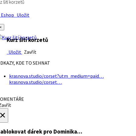
z šití korzetů
Eshop
Uložit
×
Kurz šití korzetů
Uložit
Zavřít
DKAZY, KDE TO SEHNAT
krasnova.studio/corset?utm_medium=paid…
krasnova.studio/corset…
OMENTÁŘE
avřít
×
ablokovat dárek
pro Dominika…