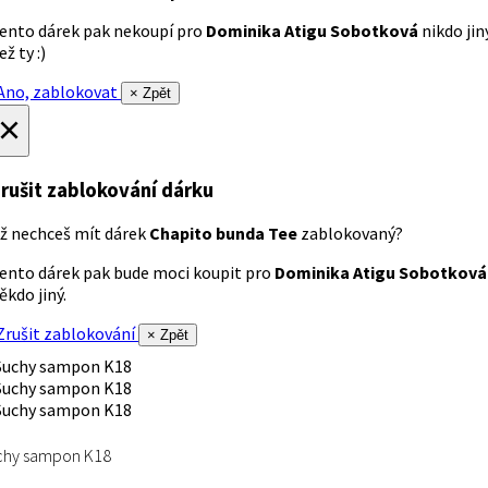
ento dárek pak nekoupí pro
Dominika Atigu Sobotková
nikdo jin
ež ty :)
no, zablokovat
× Zpět
×
rušit zablokování dárku
ž nechceš mít dárek
Chapito bunda Tee
zablokovaný?
ento dárek pak bude moci koupit pro
Dominika Atigu Sobotková
ěkdo jiný.
rušit zablokování
× Zpět
chy sampon K18