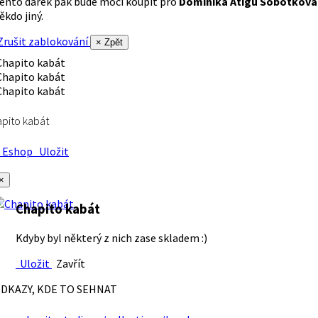
ento dárek pak bude moci koupit pro
Dominika Atigu Sobotková
ěkdo jiný.
rušit zablokování
× Zpět
pito kabát
Eshop
Uložit
×
Chapito kabát
Kdyby byl některý z nich zase skladem :)
Uložit
Zavřít
DKAZY, KDE TO SEHNAT