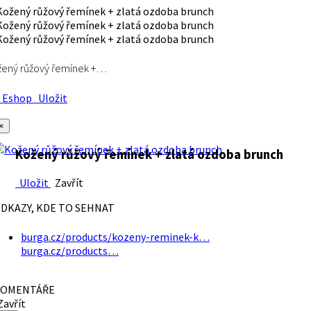
ený růžový řemínek +…
Eshop
Uložit
×
Kožený růžový řemínek + zlatá ozdoba brunch
Uložit
Zavřít
DKAZY, KDE TO SEHNAT
burga.cz/products/kozeny-reminek-k…
burga.cz/products…
OMENTÁŘE
avřít