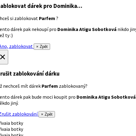
ablokovat dárek
pro Dominika…
hceš si zablokovat
Parfem
?
ento dárek pak nekoupí pro
Dominika Atigu Sobotková
nikdo jin
ež ty :)
no, zablokovat
× Zpět
×
rušit zablokování dárku
ž nechceš mít dárek
Parfem
zablokovaný?
ento dárek pak bude moci koupit pro
Dominika Atigu Sobotková
ěkdo jiný.
rušit zablokování
× Zpět