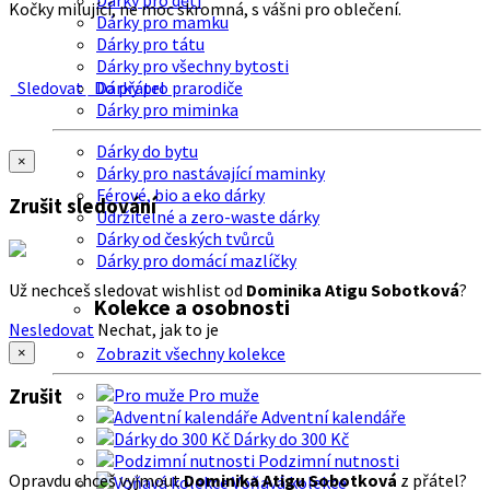
Dárky pro děti
Kočky milující, ne moc skromná, s vášni pro oblečení.
Dárky pro mamku
Dárky pro tátu
Dárky pro všechny bytosti
Sledovat
Do přátel
Dárky pro prarodiče
Dárky pro miminka
Dárky do bytu
×
Dárky pro nastávající maminky
Férové, bio a eko dárky
Zrušit sledování
Udržitelné a zero-waste dárky
Dárky od českých tvůrců
Dárky pro domácí mazlíčky
Už nechceš sledovat wishlist od
Dominika Atigu Sobotková
?
Kolekce a osobnosti
Nesledovat
Nechat, jak to je
Zobrazit všechny kolekce
×
Zrušit
Pro muže
Adventní kalendáře
Dárky do 300 Kč
Podzimní nutnosti
Opravdu chceš vyjmout
Dominika Atigu Sobotková
z přátel?
Voňavá kolekce