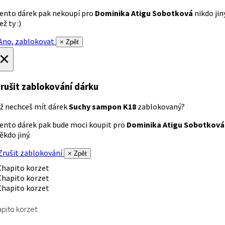
ento dárek pak nekoupí pro
Dominika Atigu Sobotková
nikdo jin
ež ty :)
no, zablokovat
× Zpět
×
rušit zablokování dárku
ž nechceš mít dárek
Suchy sampon K18
zablokovaný?
ento dárek pak bude moci koupit pro
Dominika Atigu Sobotková
ěkdo jiný.
rušit zablokování
× Zpět
pito korzet