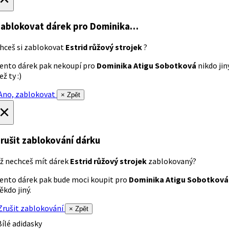
ablokovat dárek
pro Dominika…
hceš si zablokovat
Estrid růžový strojek
?
ento dárek pak nekoupí pro
Dominika Atigu Sobotková
nikdo jin
ež ty :)
no, zablokovat
× Zpět
×
rušit zablokování dárku
ž nechceš mít dárek
Estrid růžový strojek
zablokovaný?
ento dárek pak bude moci koupit pro
Dominika Atigu Sobotková
ěkdo jiný.
rušit zablokování
× Zpět