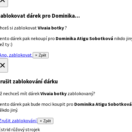
ablokovat dárek
pro Dominika…
hceš si zablokovat
Vivaia botky
?
ento dárek pak nekoupí pro
Dominika Atigu Sobotková
nikdo jin
ež ty :)
no, zablokovat
× Zpět
×
rušit zablokování dárku
ž nechceš mít dárek
Vivaia botky
zablokovaný?
ento dárek pak bude moci koupit pro
Dominika Atigu Sobotková
ěkdo jiný.
rušit zablokování
× Zpět