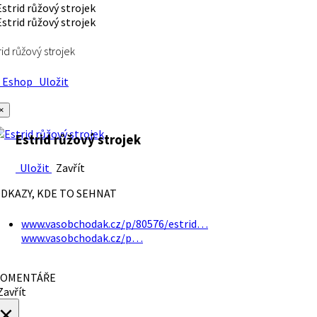
rid růžový strojek
Eshop
Uložit
×
Estrid růžový strojek
Uložit
Zavřít
DKAZY, KDE TO SEHNAT
www.vasobchodak.cz/p/80576/estrid…
www.vasobchodak.cz/p…
OMENTÁŘE
avřít
×