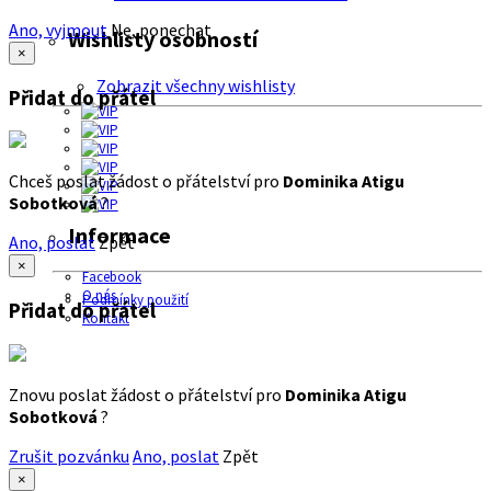
Ano, vyjmout
Ne, ponechat
Wishlisty osobností
×
Zobrazit všechny wishlisty
Přidat do přátel
Chceš poslat žádost o přátelství pro
Dominika Atigu
Sobotková
?
Informace
Ano, poslat
Zpět
×
Facebook
O nás
Podmínky použití
Přidat do přátel
Kontakt
Znovu poslat žádost o přátelství pro
Dominika Atigu
Sobotková
?
Zrušit pozvánku
Ano, poslat
Zpět
×