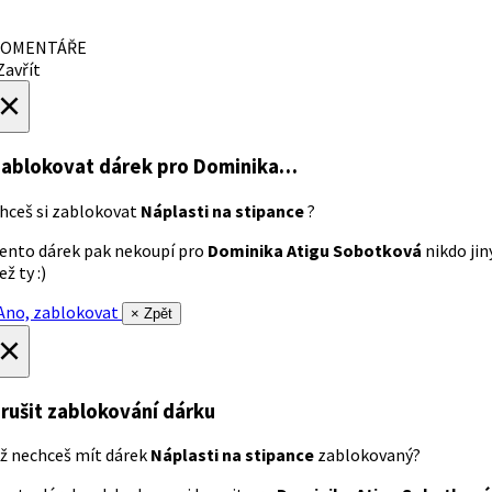
OMENTÁŘE
avřít
×
ablokovat dárek
pro Dominika…
hceš si zablokovat
Náplasti na stipance
?
ento dárek pak nekoupí pro
Dominika Atigu Sobotková
nikdo jin
ež ty :)
no, zablokovat
× Zpět
×
rušit zablokování dárku
ž nechceš mít dárek
Náplasti na stipance
zablokovaný?