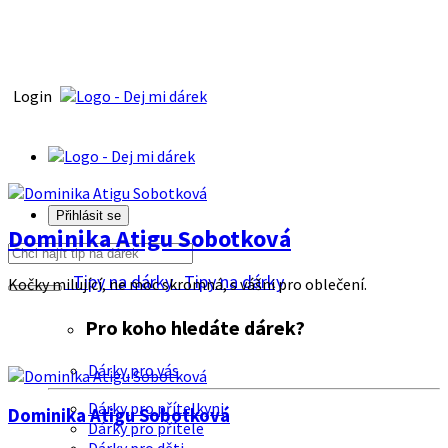
Login
Přihlásit se
Dominika Atigu Sobotková
Tipy na dárky
Tipy na dárky
Kočky milující, ne moc skromná, s vášni pro oblečení.
Pro koho hledáte dárek?
Dárky pro vás
Dárky pro přítelkyni
Dominika Atigu Sobotková
Dárky pro přítele