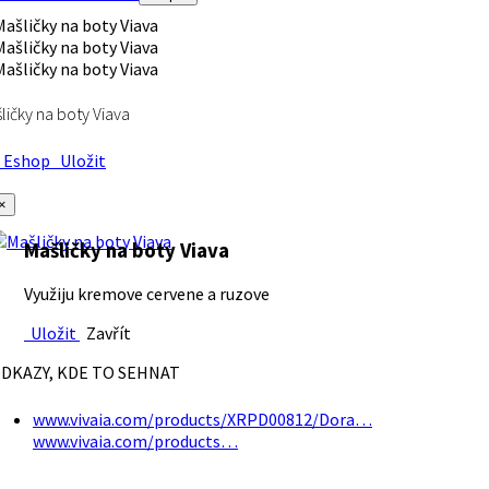
ličky na boty Viava
Eshop
Uložit
×
Mašličky na boty Viava
Využiju kremove cervene a ruzove
Uložit
Zavřít
DKAZY, KDE TO SEHNAT
www.vivaia.com/products/XRPD00812/Dora…
www.vivaia.com/products…