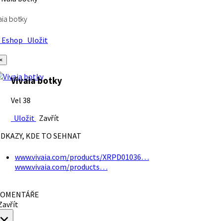
aia botky
Eshop
Uložit
×
Vivaia botky
Vel 38
Uložit
Zavřít
DKAZY, KDE TO SEHNAT
www.vivaia.com/products/XRPD01036…
www.vivaia.com/products…
OMENTÁŘE
avřít
×