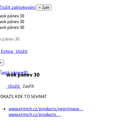
rušit zablokování
× Zpět
k pánev 30
Eshop
Uložit
×
wok pánev 30
Uložit
Zavřít
DKAZY, KDE TO SEHNAT
www.elmich.cz/products/neprilnava…
www.elmich.cz/products…