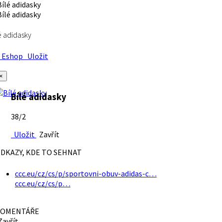
é adidasky
Eshop
Uložit
×
Bílé adidasky
38/2
Uložit
Zavřít
DKAZY, KDE TO SEHNAT
ccc.eu/cz/cs/p/sportovni-obuv-adidas-c…
ccc.eu/cz/cs/p…
OMENTÁŘE
avřít