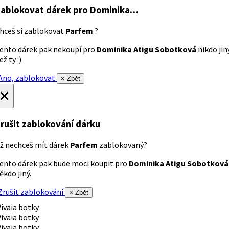
ablokovat dárek
pro Dominika…
hceš si zablokovat
Parfem
?
ento dárek pak nekoupí pro
Dominika Atigu Sobotková
nikdo jin
ež ty :)
no, zablokovat
× Zpět
×
rušit zablokování dárku
ž nechceš mít dárek
Parfem
zablokovaný?
ento dárek pak bude moci koupit pro
Dominika Atigu Sobotková
ěkdo jiný.
rušit zablokování
× Zpět