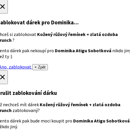
×
ablokovat dárek
pro Dominika…
hceš si zablokovat
Kožený růžový řemínek + zlatá ozdoba
runch
?
ento dárek pak nekoupí pro
Dominika Atigu Sobotková
nikdo jin
ež ty :)
no, zablokovat
× Zpět
×
rušit zablokování dárku
ž nechceš mít dárek
Kožený růžový řemínek + zlatá ozdoba
runch
zablokovaný?
ento dárek pak bude moci koupit pro
Dominika Atigu Sobotková
ěkdo jiný.