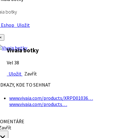
aia botky
Eshop
Uložit
×
Vivaia botky
Vel 38
Uložit
Zavřít
DKAZY, KDE TO SEHNAT
www.vivaia.com/products/XRPD01036…
www.vivaia.com/products…
OMENTÁŘE
avřít
×