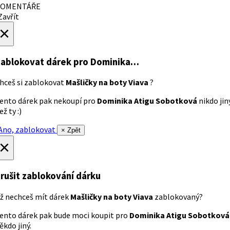
OMENTÁŘE
avřít
×
ablokovat dárek
pro Dominika…
hceš si zablokovat
Mašličky na boty Viava
?
ento dárek pak nekoupí pro
Dominika Atigu Sobotková
nikdo jin
ež ty :)
no, zablokovat
× Zpět
×
rušit zablokování dárku
ž nechceš mít dárek
Mašličky na boty Viava
zablokovaný?
ento dárek pak bude moci koupit pro
Dominika Atigu Sobotková
ěkdo jiný.