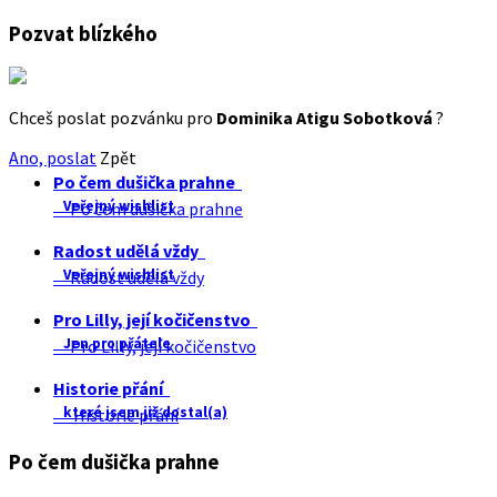
Pozvat blízkého
Chceš poslat pozvánku pro
Dominika Atigu Sobotková
?
Ano, poslat
Zpět
Po čem dušička prahne
Veřejný wishlist
Po čem dušička prahne
Radost udělá vždy
Veřejný wishlist
Radost udělá vždy
Pro Lilly, její kočičenstvo
Jen pro přátele
Pro Lilly, její kočičenstvo
Historie přání
které jsem již dostal(a)
Historie přání
Po čem dušička prahne