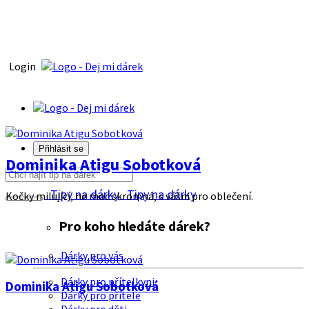
Login
Přihlásit se
Dominika Atigu Sobotková
Tipy na dárky
Tipy na dárky
Kočky milující, ne moc skromná, s vášni pro oblečení.
Pro koho hledáte dárek?
Dárky pro vás
Dárky pro přítelkyni
Dominika Atigu Sobotková
Dárky pro přítele