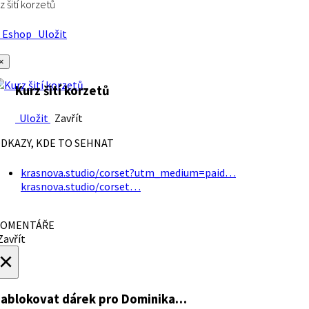
z šití korzetů
Eshop
Uložit
×
Kurz šití korzetů
Uložit
Zavřít
DKAZY, KDE TO SEHNAT
krasnova.studio/corset?utm_medium=paid…
krasnova.studio/corset…
OMENTÁŘE
avřít
×
ablokovat dárek
pro Dominika…