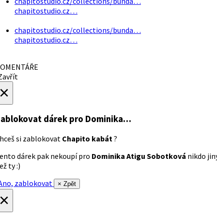
chapitostudio.cz/collections/bunda…
chapitostudio.cz…
chapitostudio.cz/collections/bunda…
chapitostudio.cz…
OMENTÁŘE
avřít
×
ablokovat dárek
pro Dominika…
hceš si zablokovat
Chapito kabát
?
ento dárek pak nekoupí pro
Dominika Atigu Sobotková
nikdo jin
ež ty :)
no, zablokovat
× Zpět
×