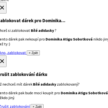
×
ablokovat dárek
pro Dominika…
hceš si zablokovat
Bílé adidasky
?
ento dárek pak nekoupí pro
Dominika Atigu Sobotková
nikdo jin
ež ty :)
no, zablokovat
× Zpět
×
rušit zablokování dárku
ž nechceš mít dárek
Bílé adidasky
zablokovaný?
ento dárek pak bude moci koupit pro
Dominika Atigu Sobotková
ěkdo jiný.
rušit zablokování
× Zpět