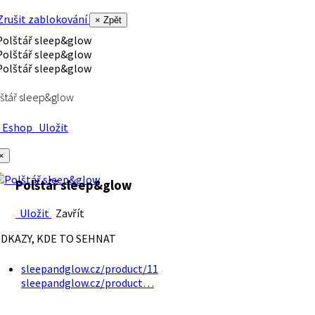
rušit zablokování
× Zpět
štář sleep&glow
Eshop
Uložit
×
Polštář sleep&glow
Uložit
Zavřít
DKAZY, KDE TO SEHNAT
sleepandglow.cz/product/11
sleepandglow.cz/product…