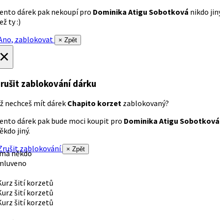
ento dárek pak nekoupí pro
Dominika Atigu Sobotková
nikdo jin
ež ty :)
no, zablokovat
× Zpět
×
rušit zablokování dárku
ž nechceš mít dárek
Chapito korzet
zablokovaný?
ento dárek pak bude moci koupit pro
Dominika Atigu Sobotková
ěkdo jiný.
rušit zablokování
× Zpět
 má někdo
mluveno