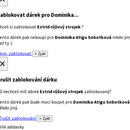
ablokovat dárek
pro Dominika…
hceš si zablokovat
Estrid růžový strojek
?
ento dárek pak nekoupí pro
Dominika Atigu Sobotková
nikdo jin
ež ty :)
no, zablokovat
× Zpět
×
rušit zablokování dárku
ž nechceš mít dárek
Estrid růžový strojek
zablokovaný?
ento dárek pak bude moci koupit pro
Dominika Atigu Sobotková
ěkdo jiný.
rušit zablokování
× Zpět