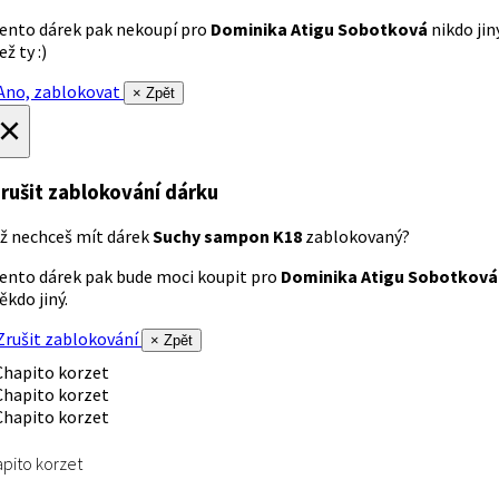
ento dárek pak nekoupí pro
Dominika Atigu Sobotková
nikdo jin
ež ty :)
no, zablokovat
× Zpět
×
rušit zablokování dárku
ž nechceš mít dárek
Suchy sampon K18
zablokovaný?
ento dárek pak bude moci koupit pro
Dominika Atigu Sobotková
ěkdo jiný.
rušit zablokování
× Zpět
pito korzet