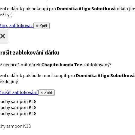
ento dárek pak nekoupí pro
Dominika Atigu Sobotková
nikdo jin
ež ty :)
no, zablokovat
× Zpět
×
rušit zablokování dárku
ž nechceš mít dárek
Chapito bunda Tee
zablokovaný?
ento dárek pak bude moci koupit pro
Dominika Atigu Sobotková
ěkdo jiný.
rušit zablokování
× Zpět
chy sampon K18