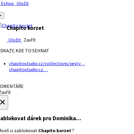
Eshop
Uložit
×
Chapito korzet
Uložit
Zavřít
DKAZY, KDE TO SEHNAT
chapitostudio.cz/collections/vesty…
chapitostudio.cz…
OMENTÁŘE
avřít
×
ablokovat dárek
pro Dominika…
hceš si zablokovat
Chapito korzet
?