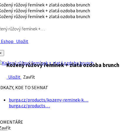
ený růžový řemínek +…
Eshop
Uložit
×
Kožený růžový řemínek + zlatá ozdoba brunch
Uložit
Zavřít
DKAZY, KDE TO SEHNAT
burga.cz/products/kozeny-reminek-k…
burga.cz/products…
OMENTÁŘE
avřít