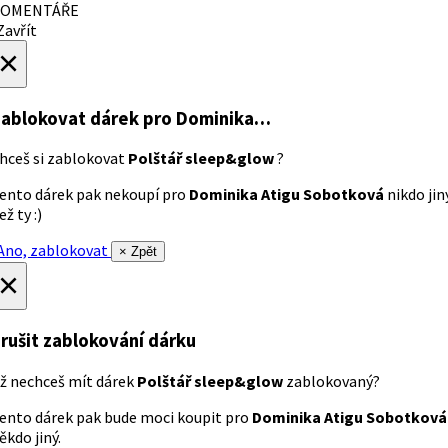
OMENTÁŘE
avřít
×
ablokovat dárek
pro Dominika…
hceš si zablokovat
Polštář sleep&glow
?
ento dárek pak nekoupí pro
Dominika Atigu Sobotková
nikdo jin
ež ty :)
no, zablokovat
× Zpět
×
rušit zablokování dárku
ž nechceš mít dárek
Polštář sleep&glow
zablokovaný?
ento dárek pak bude moci koupit pro
Dominika Atigu Sobotková
ěkdo jiný.