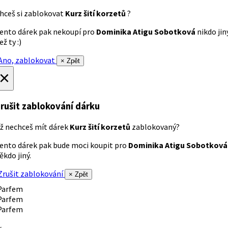
hceš si zablokovat
Kurz šití korzetů
?
ento dárek pak nekoupí pro
Dominika Atigu Sobotková
nikdo jin
ež ty :)
no, zablokovat
× Zpět
×
rušit zablokování dárku
ž nechceš mít dárek
Kurz šití korzetů
zablokovaný?
ento dárek pak bude moci koupit pro
Dominika Atigu Sobotková
ěkdo jiný.
rušit zablokování
× Zpět