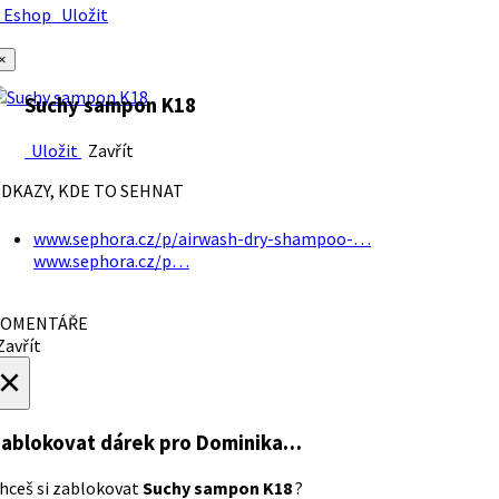
Eshop
Uložit
×
Suchy sampon K18
Uložit
Zavřít
DKAZY, KDE TO SEHNAT
www.sephora.cz/p/airwash-dry-shampoo-…
www.sephora.cz/p…
OMENTÁŘE
avřít
×
ablokovat dárek
pro Dominika…
hceš si zablokovat
Suchy sampon K18
?