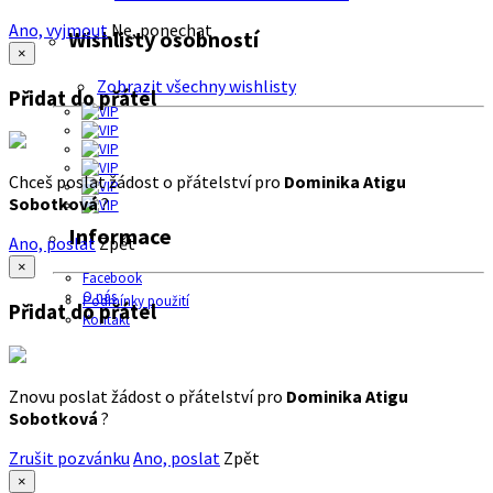
Ano, vyjmout
Ne, ponechat
Wishlisty osobností
×
Zobrazit všechny wishlisty
Přidat do přátel
Chceš poslat žádost o přátelství pro
Dominika Atigu
Sobotková
?
Informace
Ano, poslat
Zpět
×
Facebook
O nás
Podmínky použití
Přidat do přátel
Kontakt
Znovu poslat žádost o přátelství pro
Dominika Atigu
Sobotková
?
Zrušit pozvánku
Ano, poslat
Zpět
×