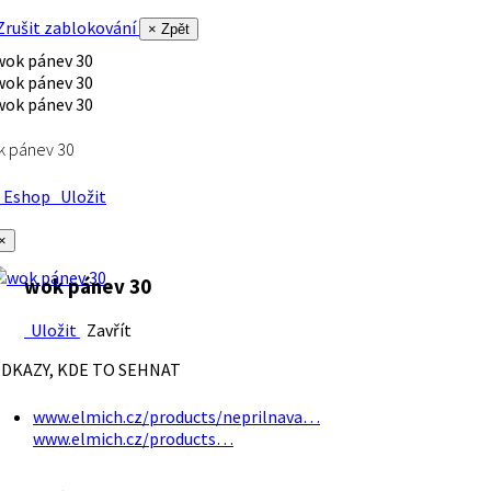
rušit zablokování
× Zpět
k pánev 30
Eshop
Uložit
×
wok pánev 30
Uložit
Zavřít
DKAZY, KDE TO SEHNAT
www.elmich.cz/products/neprilnava…
www.elmich.cz/products…