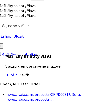
ličky na boty Viava
Eshop
Uložit
×
Mašličky na boty Viava
Využiju kremove cervene a ruzove
Uložit
Zavřít
DKAZY, KDE TO SEHNAT
www.vivaia.com/products/XRPD00812/Dora…
www.vivaia.com/products…