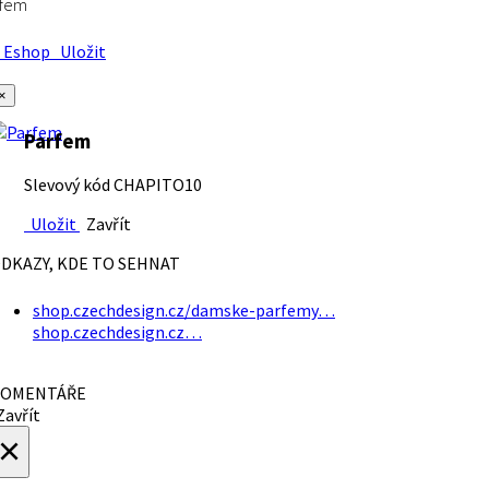
rfem
Eshop
Uložit
×
Parfem
Slevový kód CHAPITO10
Uložit
Zavřít
DKAZY, KDE TO SEHNAT
shop.czechdesign.cz/damske-parfemy…
shop.czechdesign.cz…
OMENTÁŘE
avřít
×