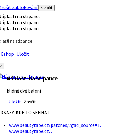
rušit zablokování
× Zpět
lasti na stipance
Eshop
Uložit
×
Náplasti na stipance
klidně dvě balení
Uložit
Zavřít
DKAZY, KDE TO SEHNAT
www.beautytape.cz/patches/?gad_source=1…
www.beautytape.cz…