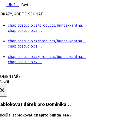
Uložit
Zavřít
DKAZY, KDE TO SEHNAT
chapitostudio.cz/products/bunda-kantha…
chapitostudio.cz…
chapitostudio.cz/products/bunda-kantha…
chapitostudio.cz…
chapitostudio.cz/products/bunda-kantha…
chapitostudio.cz…
OMENTÁŘE
avřít
×
ablokovat dárek
pro Dominika…
hceš si zablokovat
Chapito bunda Tee
?