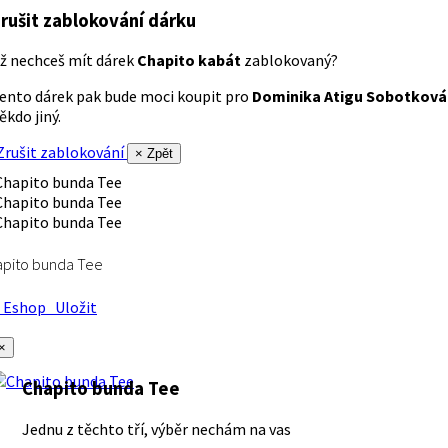
rušit zablokování dárku
ž nechceš mít dárek
Chapito kabát
zablokovaný?
ento dárek pak bude moci koupit pro
Dominika Atigu Sobotková
ěkdo jiný.
rušit zablokování
× Zpět
apito bunda Tee
Eshop
Uložit
×
Chapito bunda Tee
Jednu z těchto tří, výběr nechám na vas