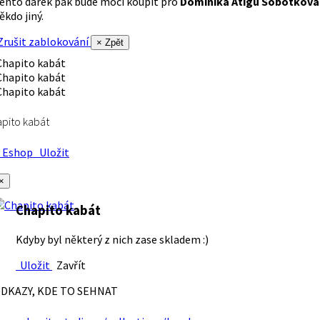
ento dárek pak bude moci koupit pro
Dominika Atigu Sobotková
ěkdo jiný.
rušit zablokování
× Zpět
pito kabát
Eshop
Uložit
×
Chapito kabát
Kdyby byl některý z nich zase skladem :)
Uložit
Zavřít
DKAZY, KDE TO SEHNAT