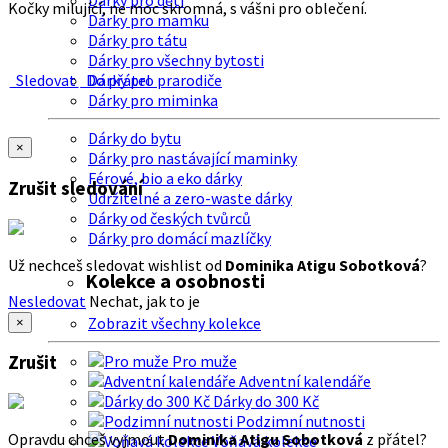
Dárky pro děti
Kočky milující, ne moc skromná, s vášni pro oblečení.
Dárky pro mamku
Dárky pro tátu
Dárky pro všechny bytosti
Sledovat
Do přátel
Dárky pro prarodiče
Dárky pro miminka
Dárky do bytu
×
Dárky pro nastávající maminky
Férové, bio a eko dárky
Zrušit sledování
Udržitelné a zero-waste dárky
Dárky od českých tvůrců
Dárky pro domácí mazlíčky
Už nechceš sledovat wishlist od
Dominika Atigu Sobotková
?
Kolekce a osobnosti
Nesledovat
Nechat, jak to je
Zobrazit všechny kolekce
×
Zrušit
Pro muže
Adventní kalendáře
Dárky do 300 Kč
Podzimní nutnosti
Opravdu chceš vyjmout
Dominika Atigu Sobotková
z přátel?
Voňavá kolekce