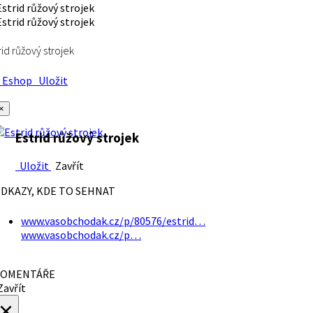
rid růžový strojek
Eshop
Uložit
×
Estrid růžový strojek
Uložit
Zavřít
DKAZY, KDE TO SEHNAT
www.vasobchodak.cz/p/80576/estrid…
www.vasobchodak.cz/p…
OMENTÁŘE
avřít
×