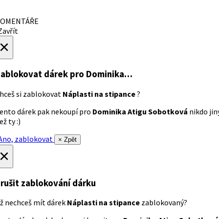
OMENTÁŘE
avřít
×
ablokovat dárek
pro Dominika…
hceš si zablokovat
Náplasti na stipance
?
ento dárek pak nekoupí pro
Dominika Atigu Sobotková
nikdo jin
ež ty :)
no, zablokovat
× Zpět
×
rušit zablokování dárku
ž nechceš mít dárek
Náplasti na stipance
zablokovaný?