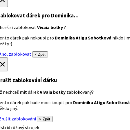
ablokovat dárek
pro Dominika…
hceš si zablokovat
Vivaia botky
?
ento dárek pak nekoupí pro
Dominika Atigu Sobotková
nikdo jin
ež ty :)
no, zablokovat
× Zpět
×
rušit zablokování dárku
ž nechceš mít dárek
Vivaia botky
zablokovaný?
ento dárek pak bude moci koupit pro
Dominika Atigu Sobotková
ěkdo jiný.
rušit zablokování
× Zpět