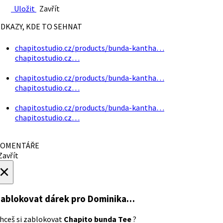
Uložit
Zavřít
DKAZY, KDE TO SEHNAT
chapitostudio.cz/products/bunda-kantha…
chapitostudio.cz…
chapitostudio.cz/products/bunda-kantha…
chapitostudio.cz…
chapitostudio.cz/products/bunda-kantha…
chapitostudio.cz…
OMENTÁŘE
avřít
×
ablokovat dárek
pro Dominika…
hceš si zablokovat
Chapito bunda Tee
?