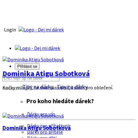
Login
Přihlásit se
Dominika Atigu Sobotková
Tipy na dárky
Tipy na dárky
Kočky milující, ne moc skromná, s vášni pro oblečení.
Pro koho hledáte dárek?
Dárky pro vás
Dárky pro přítelkyni
Dominika Atigu Sobotková
Dárky pro přítele