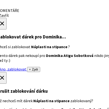
OMENTÁŘE
avřít
×
ablokovat dárek
pro Dominika…
hceš si zablokovat
Náplasti na stipance
?
ento dárek pak nekoupí pro
Dominika Atigu Sobotková
nikdo jin
ež ty :)
no, zablokovat
× Zpět
×
rušit zablokování dárku
ž nechceš mít dárek
Náplasti na stipance
zablokovaný?