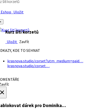
z šití korzetů
Eshop
Uložit
×
Kurz šití korzetů
Uložit
Zavřít
DKAZY, KDE TO SEHNAT
krasnova.studio/corset?utm_medium=paid…
krasnova.studio/corset…
OMENTÁŘE
avřít
×
ablokovat dárek
pro Dominika…