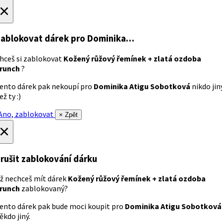
×
ablokovat dárek
pro Dominika…
hceš si zablokovat
Kožený růžový řemínek + zlatá ozdoba
runch
?
ento dárek pak nekoupí pro
Dominika Atigu Sobotková
nikdo jin
ež ty :)
no, zablokovat
× Zpět
×
rušit zablokování dárku
ž nechceš mít dárek
Kožený růžový řemínek + zlatá ozdoba
runch
zablokovaný?
ento dárek pak bude moci koupit pro
Dominika Atigu Sobotková
ěkdo jiný.