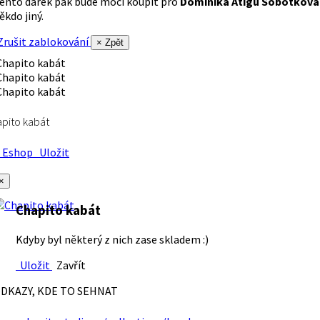
ento dárek pak bude moci koupit pro
Dominika Atigu Sobotková
ěkdo jiný.
rušit zablokování
× Zpět
pito kabát
Eshop
Uložit
×
Chapito kabát
Kdyby byl některý z nich zase skladem :)
Uložit
Zavřít
DKAZY, KDE TO SEHNAT