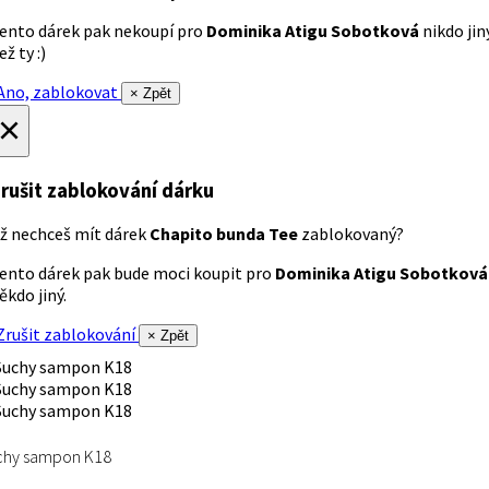
ento dárek pak nekoupí pro
Dominika Atigu Sobotková
nikdo jin
ež ty :)
no, zablokovat
× Zpět
×
rušit zablokování dárku
ž nechceš mít dárek
Chapito bunda Tee
zablokovaný?
ento dárek pak bude moci koupit pro
Dominika Atigu Sobotková
ěkdo jiný.
rušit zablokování
× Zpět
chy sampon K18