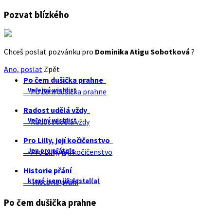
Pozvat blízkého
Chceš poslat pozvánku pro
Dominika Atigu Sobotková
?
Ano, poslat
Zpět
Po čem dušička prahne
Veřejný wishlist
Po čem dušička prahne
Radost udělá vždy
Veřejný wishlist
Radost udělá vždy
Pro Lilly, její kočičenstvo
Jen pro přátele
Pro Lilly, její kočičenstvo
Historie přání
které jsem již dostal(a)
Historie přání
Po čem dušička prahne