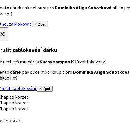
ento dárek pak nekoupí pro
Dominika Atigu Sobotková
nikdo jin
ež ty :)
no, zablokovat
× Zpět
×
rušit zablokování dárku
ž nechceš mít dárek
Suchy sampon K18
zablokovaný?
ento dárek pak bude moci koupit pro
Dominika Atigu Sobotková
ěkdo jiný.
rušit zablokování
× Zpět
pito korzet