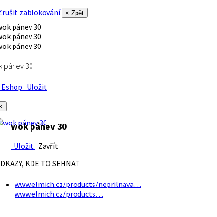
rušit zablokování
× Zpět
k pánev 30
Eshop
Uložit
×
wok pánev 30
Uložit
Zavřít
DKAZY, KDE TO SEHNAT
www.elmich.cz/products/neprilnava…
www.elmich.cz/products…