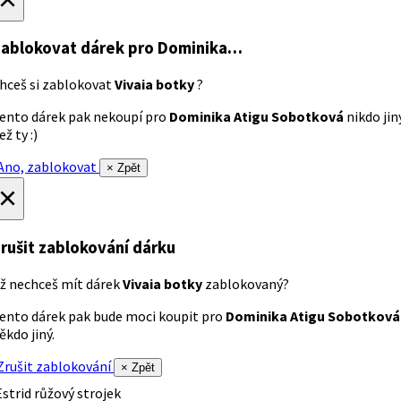
ablokovat dárek
pro Dominika…
hceš si zablokovat
Vivaia botky
?
ento dárek pak nekoupí pro
Dominika Atigu Sobotková
nikdo jin
ež ty :)
no, zablokovat
× Zpět
×
rušit zablokování dárku
ž nechceš mít dárek
Vivaia botky
zablokovaný?
ento dárek pak bude moci koupit pro
Dominika Atigu Sobotková
ěkdo jiný.
rušit zablokování
× Zpět