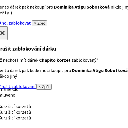
ento dárek pak nekoupí pro
Dominika Atigu Sobotková
nikdo jin
ež ty :)
no, zablokovat
× Zpět
×
rušit zablokování dárku
ž nechceš mít dárek
Chapito korzet
zablokovaný?
ento dárek pak bude moci koupit pro
Dominika Atigu Sobotková
ěkdo jiný.
rušit zablokování
× Zpět
 má někdo
mluveno