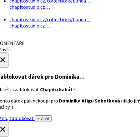
chapitostudio.cz/collections/bunda…
chapitostudio.cz…
chapitostudio.cz/collections/bunda…
chapitostudio.cz…
OMENTÁŘE
avřít
×
ablokovat dárek
pro Dominika…
hceš si zablokovat
Chapito kabát
?
ento dárek pak nekoupí pro
Dominika Atigu Sobotková
nikdo jin
ež ty :)
no, zablokovat
× Zpět
×