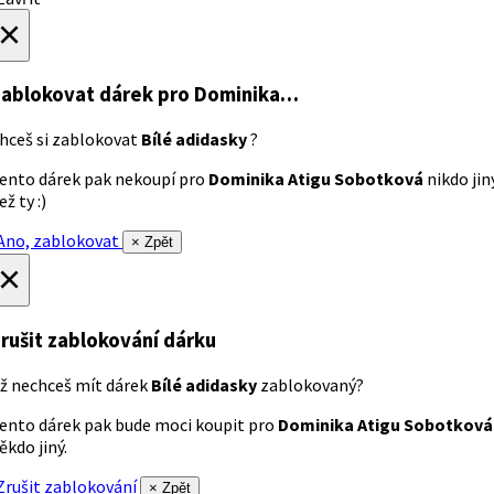
×
ablokovat dárek
pro Dominika…
hceš si zablokovat
Bílé adidasky
?
ento dárek pak nekoupí pro
Dominika Atigu Sobotková
nikdo jin
ež ty :)
no, zablokovat
× Zpět
×
rušit zablokování dárku
ž nechceš mít dárek
Bílé adidasky
zablokovaný?
ento dárek pak bude moci koupit pro
Dominika Atigu Sobotková
ěkdo jiný.
rušit zablokování
× Zpět