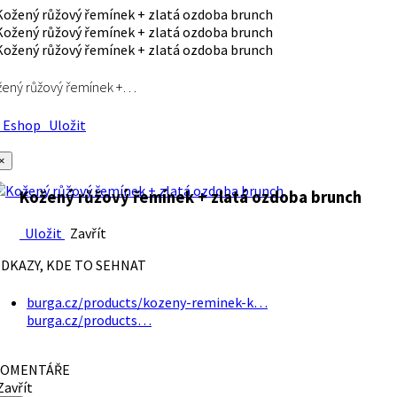
ený růžový řemínek +…
Eshop
Uložit
×
Kožený růžový řemínek + zlatá ozdoba brunch
Uložit
Zavřít
DKAZY, KDE TO SEHNAT
burga.cz/products/kozeny-reminek-k…
burga.cz/products…
OMENTÁŘE
avřít