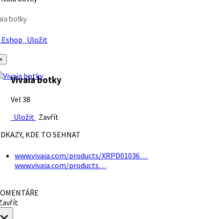
aia botky
Eshop
Uložit
×
Vivaia botky
Vel 38
Uložit
Zavřít
DKAZY, KDE TO SEHNAT
www.vivaia.com/products/XRPD01036…
www.vivaia.com/products…
OMENTÁŘE
avřít
×