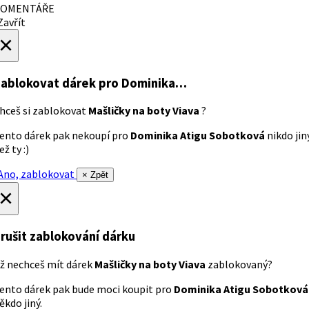
OMENTÁŘE
avřít
×
ablokovat dárek
pro Dominika…
hceš si zablokovat
Mašličky na boty Viava
?
ento dárek pak nekoupí pro
Dominika Atigu Sobotková
nikdo jin
ež ty :)
no, zablokovat
× Zpět
×
rušit zablokování dárku
ž nechceš mít dárek
Mašličky na boty Viava
zablokovaný?
ento dárek pak bude moci koupit pro
Dominika Atigu Sobotková
ěkdo jiný.