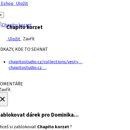
Eshop
Uložit
×
Chapito korzet
Uložit
Zavřít
DKAZY, KDE TO SEHNAT
chapitostudio.cz/collections/vesty…
chapitostudio.cz…
OMENTÁŘE
avřít
×
ablokovat dárek
pro Dominika…
hceš si zablokovat
Chapito korzet
?