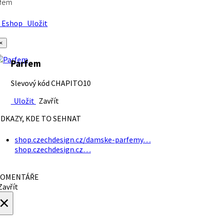
rfem
Eshop
Uložit
×
Parfem
Slevový kód CHAPITO10
Uložit
Zavřít
DKAZY, KDE TO SEHNAT
shop.czechdesign.cz/damske-parfemy…
shop.czechdesign.cz…
OMENTÁŘE
avřít
×