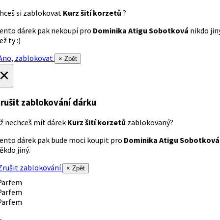
hceš si zablokovat
Kurz šití korzetů
?
ento dárek pak nekoupí pro
Dominika Atigu Sobotková
nikdo jin
ež ty :)
no, zablokovat
× Zpět
×
rušit zablokování dárku
ž nechceš mít dárek
Kurz šití korzetů
zablokovaný?
ento dárek pak bude moci koupit pro
Dominika Atigu Sobotková
ěkdo jiný.
rušit zablokování
× Zpět