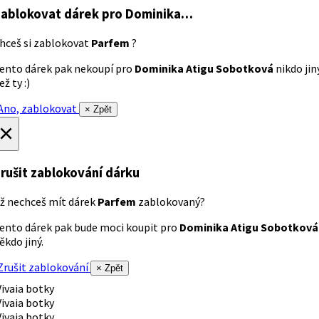
ablokovat dárek
pro Dominika…
hceš si zablokovat
Parfem
?
ento dárek pak nekoupí pro
Dominika Atigu Sobotková
nikdo jin
ež ty :)
no, zablokovat
× Zpět
×
rušit zablokování dárku
ž nechceš mít dárek
Parfem
zablokovaný?
ento dárek pak bude moci koupit pro
Dominika Atigu Sobotková
ěkdo jiný.
rušit zablokování
× Zpět