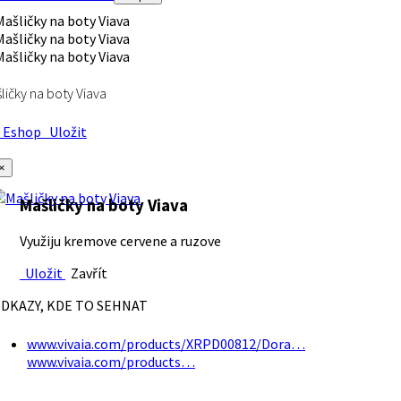
ličky na boty Viava
Eshop
Uložit
×
Mašličky na boty Viava
Využiju kremove cervene a ruzove
Uložit
Zavřít
DKAZY, KDE TO SEHNAT
www.vivaia.com/products/XRPD00812/Dora…
www.vivaia.com/products…