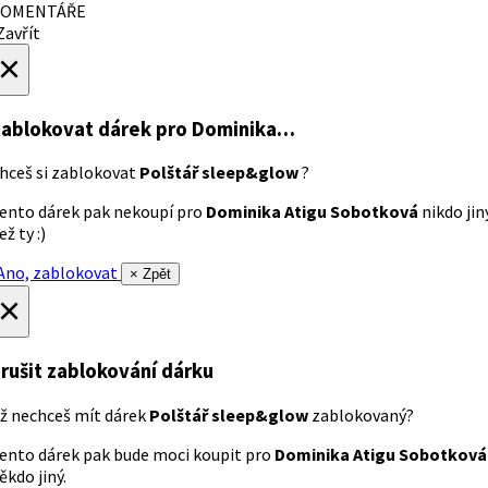
OMENTÁŘE
avřít
×
ablokovat dárek
pro Dominika…
hceš si zablokovat
Polštář sleep&glow
?
ento dárek pak nekoupí pro
Dominika Atigu Sobotková
nikdo jin
ež ty :)
no, zablokovat
× Zpět
×
rušit zablokování dárku
ž nechceš mít dárek
Polštář sleep&glow
zablokovaný?
ento dárek pak bude moci koupit pro
Dominika Atigu Sobotková
ěkdo jiný.