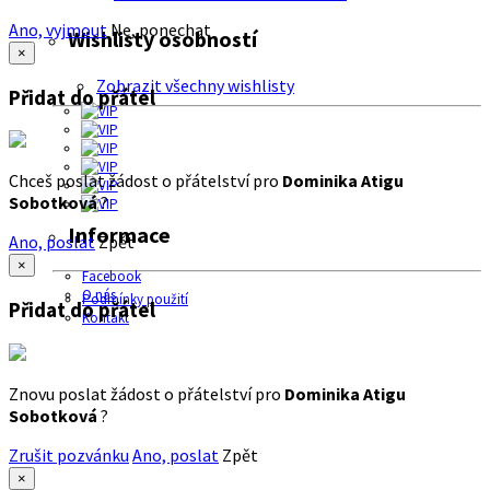
Ano, vyjmout
Ne, ponechat
Wishlisty osobností
×
Zobrazit všechny wishlisty
Přidat do přátel
Chceš poslat žádost o přátelství pro
Dominika Atigu
Sobotková
?
Informace
Ano, poslat
Zpět
×
Facebook
O nás
Podmínky použití
Přidat do přátel
Kontakt
Znovu poslat žádost o přátelství pro
Dominika Atigu
Sobotková
?
Zrušit pozvánku
Ano, poslat
Zpět
×