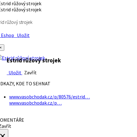
rid růžový strojek
Eshop
Uložit
×
Estrid růžový strojek
Uložit
Zavřít
DKAZY, KDE TO SEHNAT
www.vasobchodak.cz/p/80576/estrid…
www.vasobchodak.cz/p…
OMENTÁŘE
avřít
×