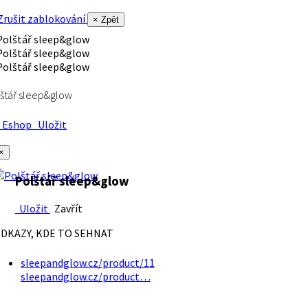
rušit zablokování
× Zpět
štář sleep&glow
Eshop
Uložit
×
Polštář sleep&glow
Uložit
Zavřít
DKAZY, KDE TO SEHNAT
sleepandglow.cz/product/11
sleepandglow.cz/product…