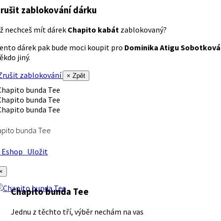
rušit zablokování dárku
ž nechceš mít dárek
Chapito kabát
zablokovaný?
ento dárek pak bude moci koupit pro
Dominika Atigu Sobotková
ěkdo jiný.
rušit zablokování
× Zpět
apito bunda Tee
Eshop
Uložit
×
Chapito bunda Tee
Jednu z těchto tří, výběr nechám na vas