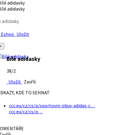
é adidasky
Eshop
Uložit
×
Bílé adidasky
38/2
Uložit
Zavřít
DKAZY, KDE TO SEHNAT
ccc.eu/cz/cs/p/sportovni-obuv-adidas-c…
ccc.eu/cz/cs/p…
OMENTÁŘE
avřít