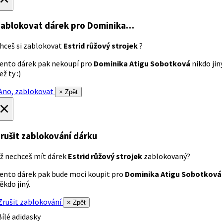
ablokovat dárek
pro Dominika…
hceš si zablokovat
Estrid růžový strojek
?
ento dárek pak nekoupí pro
Dominika Atigu Sobotková
nikdo jin
ež ty :)
no, zablokovat
× Zpět
×
rušit zablokování dárku
ž nechceš mít dárek
Estrid růžový strojek
zablokovaný?
ento dárek pak bude moci koupit pro
Dominika Atigu Sobotková
ěkdo jiný.
rušit zablokování
× Zpět