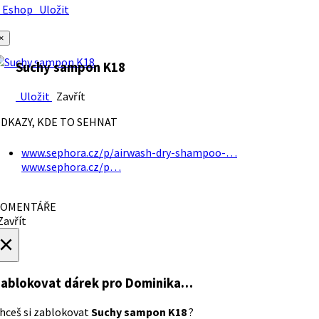
Eshop
Uložit
×
Suchy sampon K18
Uložit
Zavřít
DKAZY, KDE TO SEHNAT
www.sephora.cz/p/airwash-dry-shampoo-…
www.sephora.cz/p…
OMENTÁŘE
avřít
×
ablokovat dárek
pro Dominika…
hceš si zablokovat
Suchy sampon K18
?