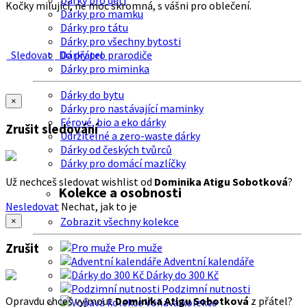
Dárky pro děti
Kočky milující, ne moc skromná, s vášni pro oblečení.
Dárky pro mamku
Dárky pro tátu
Dárky pro všechny bytosti
Sledovat
Do přátel
Dárky pro prarodiče
Dárky pro miminka
Dárky do bytu
×
Dárky pro nastávající maminky
Férové, bio a eko dárky
Zrušit sledování
Udržitelné a zero-waste dárky
Dárky od českých tvůrců
Dárky pro domácí mazlíčky
Už nechceš sledovat wishlist od
Dominika Atigu Sobotková
?
Kolekce a osobnosti
Nesledovat
Nechat, jak to je
Zobrazit všechny kolekce
×
Zrušit
Pro muže
Adventní kalendáře
Dárky do 300 Kč
Podzimní nutnosti
Opravdu chceš vyjmout
Dominika Atigu Sobotková
z přátel?
Voňavá kolekce