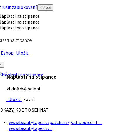
rušit zablokování
× Zpět
lasti na stipance
Eshop
Uložit
×
Náplasti na stipance
klidně dvě balení
Uložit
Zavřít
DKAZY, KDE TO SEHNAT
www.beautytape.cz/patches/?gad_source=1…
www.beautytape.cz…