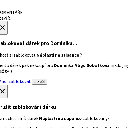
OMENTÁŘE
avřít
×
ablokovat dárek
pro Dominika…
hceš si zablokovat
Náplasti na stipance
?
ento dárek pak nekoupí pro
Dominika Atigu Sobotková
nikdo jin
ež ty :)
no, zablokovat
× Zpět
×
rušit zablokování dárku
ž nechceš mít dárek
Náplasti na stipance
zablokovaný?