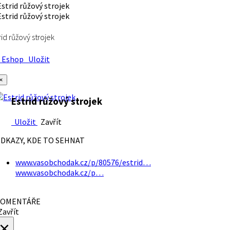
rid růžový strojek
Eshop
Uložit
×
Estrid růžový strojek
Uložit
Zavřít
DKAZY, KDE TO SEHNAT
www.vasobchodak.cz/p/80576/estrid…
www.vasobchodak.cz/p…
OMENTÁŘE
avřít
×