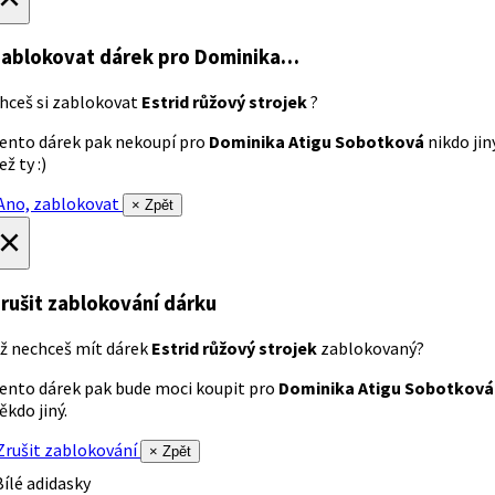
ablokovat dárek
pro Dominika…
hceš si zablokovat
Estrid růžový strojek
?
ento dárek pak nekoupí pro
Dominika Atigu Sobotková
nikdo jin
ež ty :)
no, zablokovat
× Zpět
×
rušit zablokování dárku
ž nechceš mít dárek
Estrid růžový strojek
zablokovaný?
ento dárek pak bude moci koupit pro
Dominika Atigu Sobotková
ěkdo jiný.
rušit zablokování
× Zpět