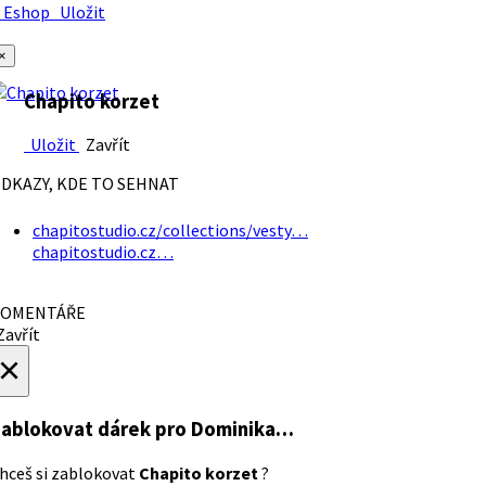
Eshop
Uložit
×
Chapito korzet
Uložit
Zavřít
DKAZY, KDE TO SEHNAT
chapitostudio.cz/collections/vesty…
chapitostudio.cz…
OMENTÁŘE
avřít
×
ablokovat dárek
pro Dominika…
hceš si zablokovat
Chapito korzet
?