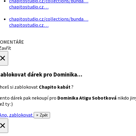
chapitostudio.cz/collections/bunda…
chapitostudio.cz…
chapitostudio.cz/collections/bunda…
chapitostudio.cz…
OMENTÁŘE
avřít
×
ablokovat dárek
pro Dominika…
hceš si zablokovat
Chapito kabát
?
ento dárek pak nekoupí pro
Dominika Atigu Sobotková
nikdo jin
ež ty :)
no, zablokovat
× Zpět
×