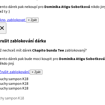
ento dárek pak nekoupí pro
Dominika Atigu Sobotková
nikdo jin
ež ty :)
no, zablokovat
× Zpět
×
rušit zablokování dárku
ž nechceš mít dárek
Chapito bunda Tee
zablokovaný?
ento dárek pak bude moci koupit pro
Dominika Atigu Sobotková
ěkdo jiný.
rušit zablokování
× Zpět
chy sampon K18