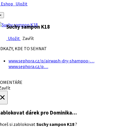
Eshop
Uložit
×
Suchy sampon K18
Uložit
Zavřít
DKAZY, KDE TO SEHNAT
www.sephora.cz/p/airwash-dry-shampoo-…
www.sephora.cz/p…
OMENTÁŘE
avřít
×
ablokovat dárek
pro Dominika…
hceš si zablokovat
Suchy sampon K18
?