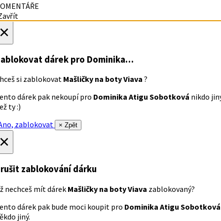
OMENTÁŘE
avřít
×
ablokovat dárek
pro Dominika…
hceš si zablokovat
Mašličky na boty Viava
?
ento dárek pak nekoupí pro
Dominika Atigu Sobotková
nikdo jin
ež ty :)
no, zablokovat
× Zpět
×
rušit zablokování dárku
ž nechceš mít dárek
Mašličky na boty Viava
zablokovaný?
ento dárek pak bude moci koupit pro
Dominika Atigu Sobotková
ěkdo jiný.