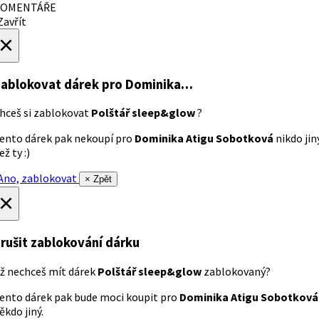
OMENTÁŘE
avřít
×
ablokovat dárek
pro Dominika…
hceš si zablokovat
Polštář sleep&glow
?
ento dárek pak nekoupí pro
Dominika Atigu Sobotková
nikdo jin
ež ty :)
no, zablokovat
× Zpět
×
rušit zablokování dárku
ž nechceš mít dárek
Polštář sleep&glow
zablokovaný?
ento dárek pak bude moci koupit pro
Dominika Atigu Sobotková
ěkdo jiný.