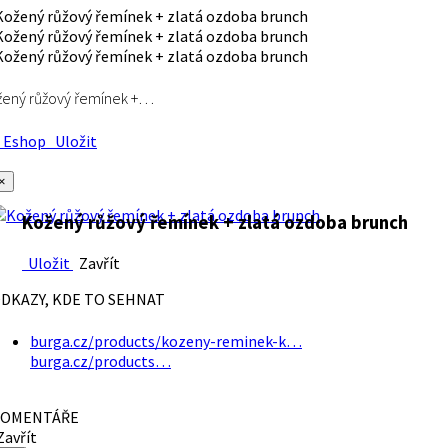
ený růžový řemínek +…
Eshop
Uložit
×
Kožený růžový řemínek + zlatá ozdoba brunch
Uložit
Zavřít
DKAZY, KDE TO SEHNAT
burga.cz/products/kozeny-reminek-k…
burga.cz/products…
OMENTÁŘE
avřít