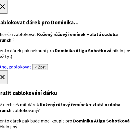
×
ablokovat dárek
pro Dominika…
hceš si zablokovat
Kožený růžový řemínek + zlatá ozdoba
runch
?
ento dárek pak nekoupí pro
Dominika Atigu Sobotková
nikdo jin
ež ty :)
no, zablokovat
× Zpět
×
rušit zablokování dárku
ž nechceš mít dárek
Kožený růžový řemínek + zlatá ozdoba
runch
zablokovaný?
ento dárek pak bude moci koupit pro
Dominika Atigu Sobotková
ěkdo jiný.