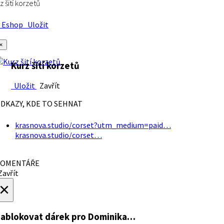
z šití korzetů
Eshop
Uložit
×
Kurz šití korzetů
Uložit
Zavřít
DKAZY, KDE TO SEHNAT
krasnova.studio/corset?utm_medium=paid…
krasnova.studio/corset…
OMENTÁŘE
avřít
×
ablokovat dárek
pro Dominika…