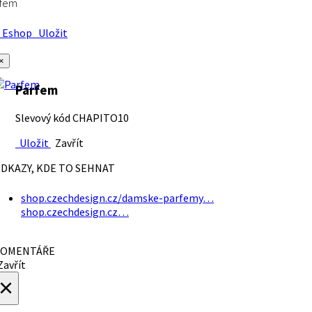
rfem
Eshop
Uložit
×
Parfem
Slevový kód CHAPITO10
Uložit
Zavřít
DKAZY, KDE TO SEHNAT
shop.czechdesign.cz/damske-parfemy…
shop.czechdesign.cz…
OMENTÁŘE
avřít
×