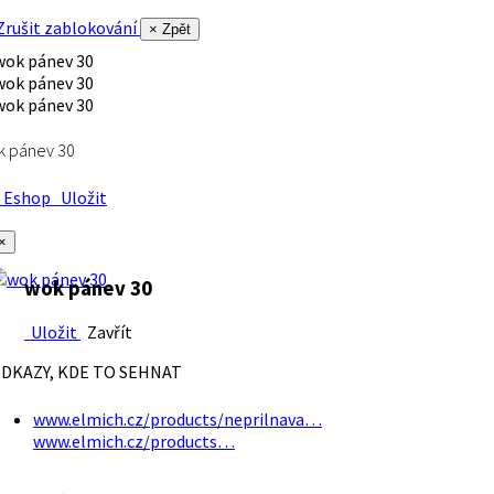
rušit zablokování
× Zpět
k pánev 30
Eshop
Uložit
×
wok pánev 30
Uložit
Zavřít
DKAZY, KDE TO SEHNAT
www.elmich.cz/products/neprilnava…
www.elmich.cz/products…