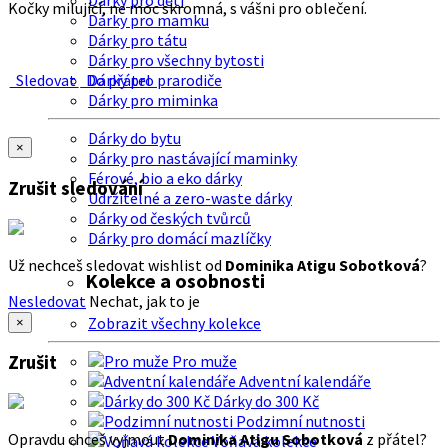
Dárky pro děti
Kočky milující, ne moc skromná, s vášni pro oblečení.
Dárky pro mamku
Dárky pro tátu
Dárky pro všechny bytosti
Sledovat
Do přátel
Dárky pro prarodiče
Dárky pro miminka
Dárky do bytu
×
Dárky pro nastávající maminky
Férové, bio a eko dárky
Zrušit sledování
Udržitelné a zero-waste dárky
Dárky od českých tvůrců
Dárky pro domácí mazlíčky
Už nechceš sledovat wishlist od
Dominika Atigu Sobotková
?
Kolekce a osobnosti
Nesledovat
Nechat, jak to je
Zobrazit všechny kolekce
×
Zrušit
Pro muže
Adventní kalendáře
Dárky do 300 Kč
Podzimní nutnosti
Opravdu chceš vyjmout
Dominika Atigu Sobotková
z přátel?
Voňavá kolekce