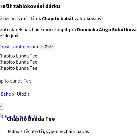
rušit zablokování dárku
ž nechceš mít dárek
Chapito kabát
zablokovaný?
ento dárek pak bude moci koupit pro
Dominika Atigu Sobotková
ěkdo jiný.
rušit zablokování
× Zpět
apito bunda Tee
Eshop
Uložit
×
Chapito bunda Tee
Jednu z těchto tří, výběr nechám na vas