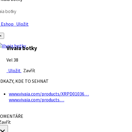
aia botky
Eshop
Uložit
×
Vivaia botky
Vel 38
Uložit
Zavřít
DKAZY, KDE TO SEHNAT
www.vivaia.com/products/XRPD01036…
www.vivaia.com/products…
OMENTÁŘE
avřít
×