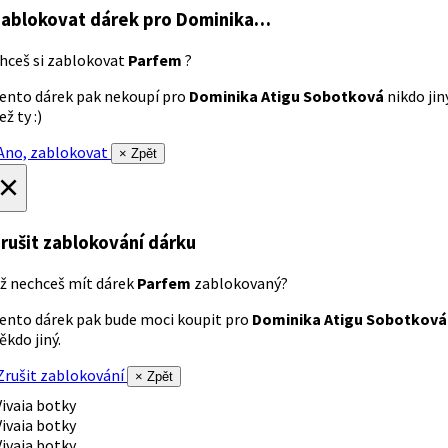
ablokovat dárek
pro Dominika…
hceš si zablokovat
Parfem
?
ento dárek pak nekoupí pro
Dominika Atigu Sobotková
nikdo jin
ež ty :)
no, zablokovat
× Zpět
×
rušit zablokování dárku
ž nechceš mít dárek
Parfem
zablokovaný?
ento dárek pak bude moci koupit pro
Dominika Atigu Sobotková
ěkdo jiný.
rušit zablokování
× Zpět