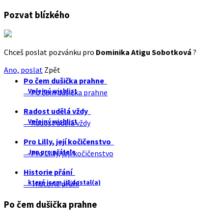
Pozvat blízkého
Chceš poslat pozvánku pro
Dominika Atigu Sobotková
?
Ano, poslat
Zpět
Po čem dušička prahne
Veřejný wishlist
Po čem dušička prahne
Radost udělá vždy
Veřejný wishlist
Radost udělá vždy
Pro Lilly, její kočičenstvo
Jen pro přátele
Pro Lilly, její kočičenstvo
Historie přání
které jsem již dostal(a)
Historie přání
Po čem dušička prahne