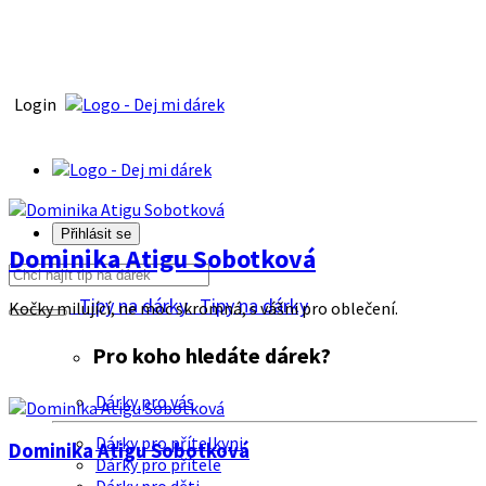
Login
Přihlásit se
Dominika Atigu Sobotková
Tipy na dárky
Tipy na dárky
Kočky milující, ne moc skromná, s vášni pro oblečení.
Pro koho hledáte dárek?
Dárky pro vás
Dárky pro přítelkyni
Dominika Atigu Sobotková
Dárky pro přítele