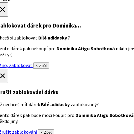
×
ablokovat dárek
pro Dominika…
hceš si zablokovat
Bílé adidasky
?
ento dárek pak nekoupí pro
Dominika Atigu Sobotková
nikdo jin
ež ty :)
no, zablokovat
× Zpět
×
rušit zablokování dárku
ž nechceš mít dárek
Bílé adidasky
zablokovaný?
ento dárek pak bude moci koupit pro
Dominika Atigu Sobotková
ěkdo jiný.
rušit zablokování
× Zpět