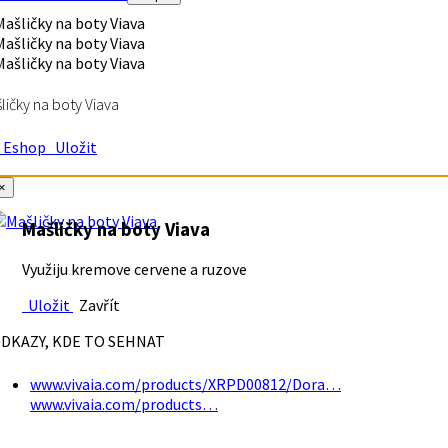
ličky na boty Viava
Eshop
Uložit
×
Mašličky na boty Viava
Využiju kremove cervene a ruzove
Uložit
Zavřít
DKAZY, KDE TO SEHNAT
www.vivaia.com/products/XRPD00812/Dora…
www.vivaia.com/products…