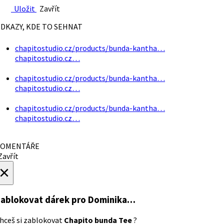
Uložit
Zavřít
DKAZY, KDE TO SEHNAT
chapitostudio.cz/products/bunda-kantha…
chapitostudio.cz…
chapitostudio.cz/products/bunda-kantha…
chapitostudio.cz…
chapitostudio.cz/products/bunda-kantha…
chapitostudio.cz…
OMENTÁŘE
avřít
×
ablokovat dárek
pro Dominika…
hceš si zablokovat
Chapito bunda Tee
?