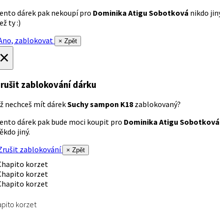
ento dárek pak nekoupí pro
Dominika Atigu Sobotková
nikdo jin
ež ty :)
no, zablokovat
× Zpět
×
rušit zablokování dárku
ž nechceš mít dárek
Suchy sampon K18
zablokovaný?
ento dárek pak bude moci koupit pro
Dominika Atigu Sobotková
ěkdo jiný.
rušit zablokování
× Zpět
pito korzet