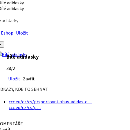
é adidasky
Eshop
Uložit
×
Bílé adidasky
38/2
Uložit
Zavřít
DKAZY, KDE TO SEHNAT
ccc.eu/cz/cs/p/sportovni-obuv-adidas-c…
ccc.eu/cz/cs/p…
OMENTÁŘE
avřít