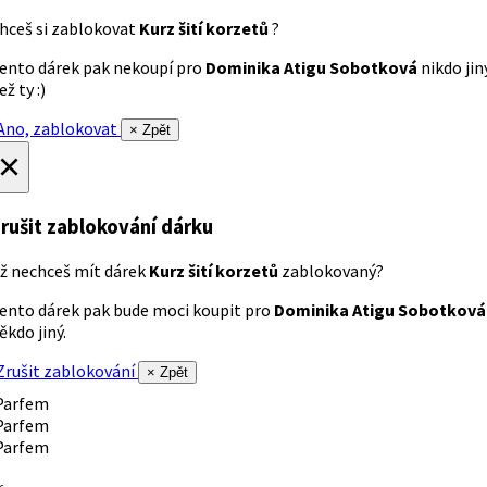
hceš si zablokovat
Kurz šití korzetů
?
ento dárek pak nekoupí pro
Dominika Atigu Sobotková
nikdo jin
ež ty :)
no, zablokovat
× Zpět
×
rušit zablokování dárku
ž nechceš mít dárek
Kurz šití korzetů
zablokovaný?
ento dárek pak bude moci koupit pro
Dominika Atigu Sobotková
ěkdo jiný.
rušit zablokování
× Zpět