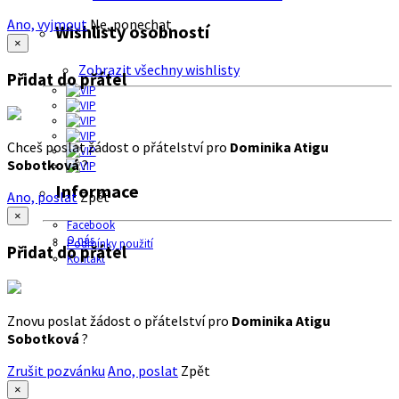
Ano, vyjmout
Ne, ponechat
Wishlisty osobností
×
Zobrazit všechny wishlisty
Přidat do přátel
Chceš poslat žádost o přátelství pro
Dominika Atigu
Sobotková
?
Informace
Ano, poslat
Zpět
×
Facebook
O nás
Podmínky použití
Přidat do přátel
Kontakt
Znovu poslat žádost o přátelství pro
Dominika Atigu
Sobotková
?
Zrušit pozvánku
Ano, poslat
Zpět
×