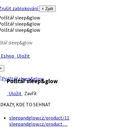
rušit zablokování
× Zpět
štář sleep&glow
Eshop
Uložit
×
Polštář sleep&glow
Uložit
Zavřít
DKAZY, KDE TO SEHNAT
sleepandglow.cz/product/11
sleepandglow.cz/product…