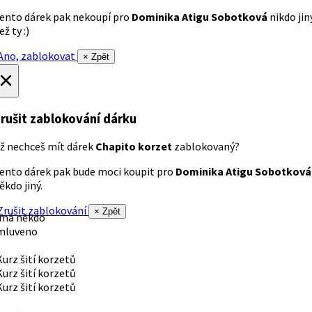
ento dárek pak nekoupí pro
Dominika Atigu Sobotková
nikdo jin
ež ty :)
no, zablokovat
× Zpět
×
rušit zablokování dárku
ž nechceš mít dárek
Chapito korzet
zablokovaný?
ento dárek pak bude moci koupit pro
Dominika Atigu Sobotková
ěkdo jiný.
rušit zablokování
× Zpět
 má někdo
mluveno