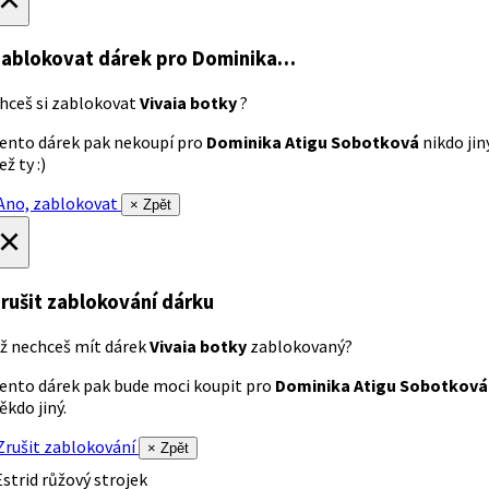
ablokovat dárek
pro Dominika…
hceš si zablokovat
Vivaia botky
?
ento dárek pak nekoupí pro
Dominika Atigu Sobotková
nikdo jin
ež ty :)
no, zablokovat
× Zpět
×
rušit zablokování dárku
ž nechceš mít dárek
Vivaia botky
zablokovaný?
ento dárek pak bude moci koupit pro
Dominika Atigu Sobotková
ěkdo jiný.
rušit zablokování
× Zpět