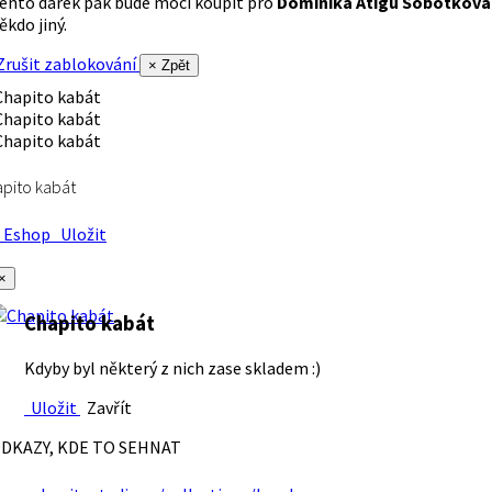
ento dárek pak bude moci koupit pro
Dominika Atigu Sobotková
ěkdo jiný.
rušit zablokování
× Zpět
pito kabát
Eshop
Uložit
×
Chapito kabát
Kdyby byl některý z nich zase skladem :)
Uložit
Zavřít
DKAZY, KDE TO SEHNAT