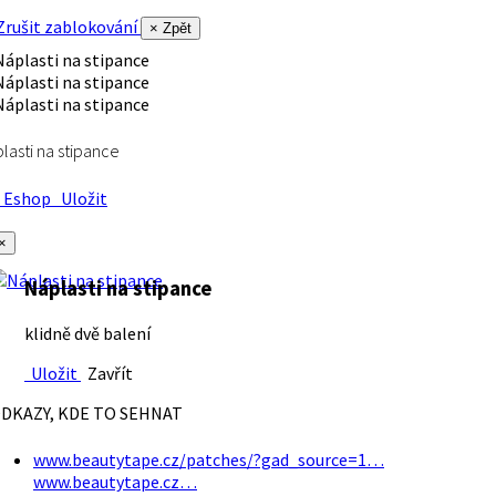
rušit zablokování
× Zpět
lasti na stipance
Eshop
Uložit
×
Náplasti na stipance
klidně dvě balení
Uložit
Zavřít
DKAZY, KDE TO SEHNAT
www.beautytape.cz/patches/?gad_source=1…
www.beautytape.cz…