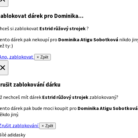
ablokovat dárek
pro Dominika…
hceš si zablokovat
Estrid růžový strojek
?
ento dárek pak nekoupí pro
Dominika Atigu Sobotková
nikdo jin
ež ty :)
no, zablokovat
× Zpět
×
rušit zablokování dárku
ž nechceš mít dárek
Estrid růžový strojek
zablokovaný?
ento dárek pak bude moci koupit pro
Dominika Atigu Sobotková
ěkdo jiný.
rušit zablokování
× Zpět