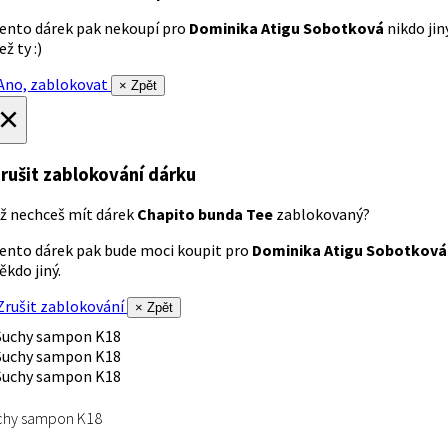
ento dárek pak nekoupí pro
Dominika Atigu Sobotková
nikdo jin
ež ty :)
no, zablokovat
× Zpět
×
rušit zablokování dárku
ž nechceš mít dárek
Chapito bunda Tee
zablokovaný?
ento dárek pak bude moci koupit pro
Dominika Atigu Sobotková
ěkdo jiný.
rušit zablokování
× Zpět
chy sampon K18