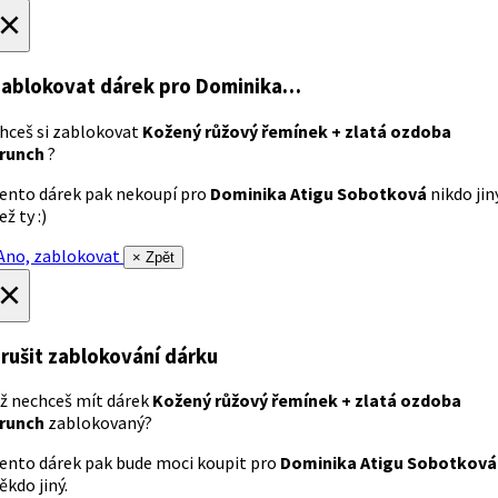
×
ablokovat dárek
pro Dominika…
hceš si zablokovat
Kožený růžový řemínek + zlatá ozdoba
runch
?
ento dárek pak nekoupí pro
Dominika Atigu Sobotková
nikdo jin
ež ty :)
no, zablokovat
× Zpět
×
rušit zablokování dárku
ž nechceš mít dárek
Kožený růžový řemínek + zlatá ozdoba
runch
zablokovaný?
ento dárek pak bude moci koupit pro
Dominika Atigu Sobotková
ěkdo jiný.