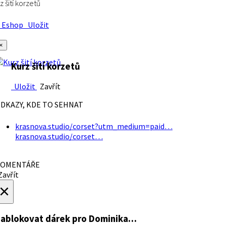
z šití korzetů
Eshop
Uložit
×
Kurz šití korzetů
Uložit
Zavřít
DKAZY, KDE TO SEHNAT
krasnova.studio/corset?utm_medium=paid…
krasnova.studio/corset…
OMENTÁŘE
avřít
×
ablokovat dárek
pro Dominika…