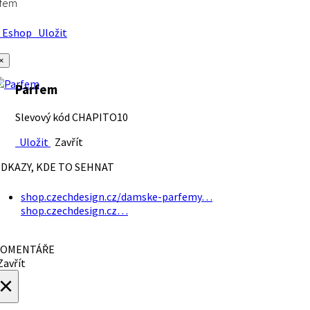
rfem
Eshop
Uložit
×
Parfem
Slevový kód CHAPITO10
Uložit
Zavřít
DKAZY, KDE TO SEHNAT
shop.czechdesign.cz/damske-parfemy…
shop.czechdesign.cz…
OMENTÁŘE
avřít
×