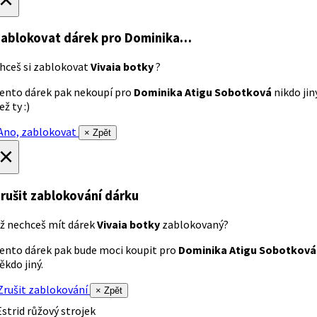
ablokovat dárek
pro Dominika…
hceš si zablokovat
Vivaia botky
?
ento dárek pak nekoupí pro
Dominika Atigu Sobotková
nikdo jin
ež ty :)
no, zablokovat
× Zpět
×
rušit zablokování dárku
ž nechceš mít dárek
Vivaia botky
zablokovaný?
ento dárek pak bude moci koupit pro
Dominika Atigu Sobotková
ěkdo jiný.
rušit zablokování
× Zpět