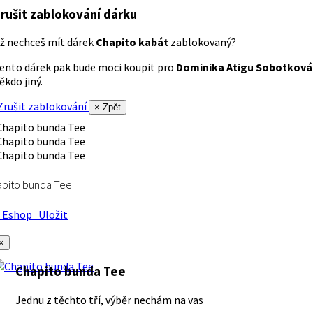
rušit zablokování dárku
ž nechceš mít dárek
Chapito kabát
zablokovaný?
ento dárek pak bude moci koupit pro
Dominika Atigu Sobotková
ěkdo jiný.
rušit zablokování
× Zpět
apito bunda Tee
Eshop
Uložit
×
Chapito bunda Tee
Jednu z těchto tří, výběr nechám na vas