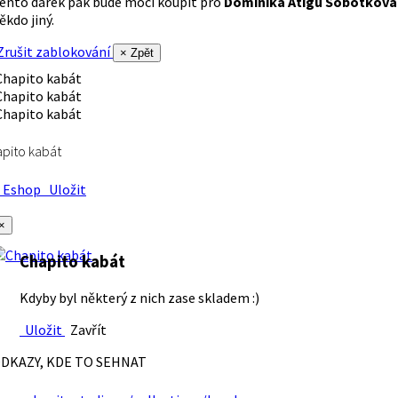
ento dárek pak bude moci koupit pro
Dominika Atigu Sobotková
ěkdo jiný.
rušit zablokování
× Zpět
pito kabát
Eshop
Uložit
×
Chapito kabát
Kdyby byl některý z nich zase skladem :)
Uložit
Zavřít
DKAZY, KDE TO SEHNAT