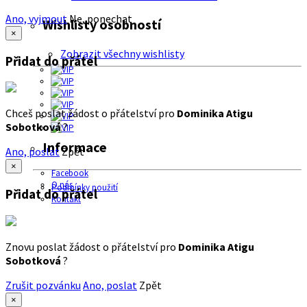
Ano, vyjmout
Ne, ponechat
Wishlisty osobností
×
Zobrazit všechny wishlisty
Přidat do přátel
Chceš poslat žádost o přátelství pro
Dominika Atigu
Sobotková
?
Informace
Ano, poslat
Zpět
×
Facebook
O nás
Podmínky použití
Přidat do přátel
Kontakt
Znovu poslat žádost o přátelství pro
Dominika Atigu
Sobotková
?
Zrušit pozvánku
Ano, poslat
Zpět
×