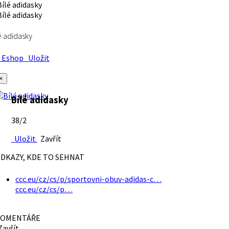
é adidasky
Eshop
Uložit
×
Bílé adidasky
38/2
Uložit
Zavřít
DKAZY, KDE TO SEHNAT
ccc.eu/cz/cs/p/sportovni-obuv-adidas-c…
ccc.eu/cz/cs/p…
OMENTÁŘE
avřít