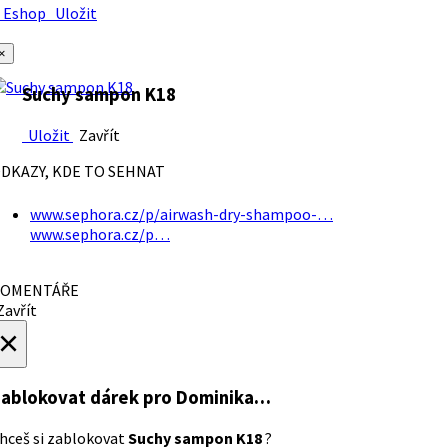
Eshop
Uložit
×
Suchy sampon K18
Uložit
Zavřít
DKAZY, KDE TO SEHNAT
www.sephora.cz/p/airwash-dry-shampoo-…
www.sephora.cz/p…
OMENTÁŘE
avřít
×
ablokovat dárek
pro Dominika…
hceš si zablokovat
Suchy sampon K18
?