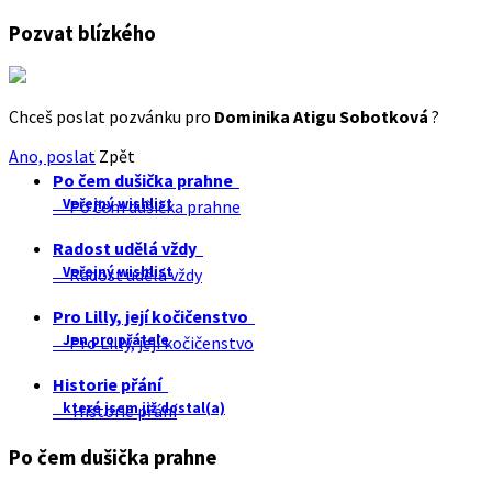
Pozvat blízkého
Chceš poslat pozvánku pro
Dominika Atigu Sobotková
?
Ano, poslat
Zpět
Po čem dušička prahne
Veřejný wishlist
Po čem dušička prahne
Radost udělá vždy
Veřejný wishlist
Radost udělá vždy
Pro Lilly, její kočičenstvo
Jen pro přátele
Pro Lilly, její kočičenstvo
Historie přání
které jsem již dostal(a)
Historie přání
Po čem dušička prahne