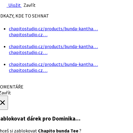
Uložit
Zavřít
DKAZY, KDE TO SEHNAT
chapitostudio.cz/products/bunda-kantha…
chapitostudio.cz…
chapitostudio.cz/products/bunda-kantha…
chapitostudio.cz…
chapitostudio.cz/products/bunda-kantha…
chapitostudio.cz…
OMENTÁŘE
avřít
×
ablokovat dárek
pro Dominika…
hceš si zablokovat
Chapito bunda Tee
?