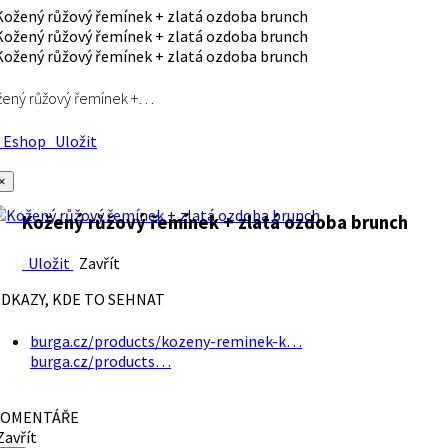
ený růžový řemínek +…
Eshop
Uložit
×
Kožený růžový řemínek + zlatá ozdoba brunch
Uložit
Zavřít
DKAZY, KDE TO SEHNAT
burga.cz/products/kozeny-reminek-k…
burga.cz/products…
OMENTÁŘE
avřít