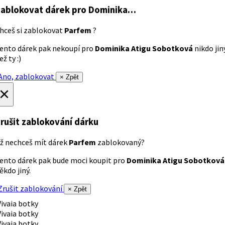
ablokovat dárek
pro Dominika…
hceš si zablokovat
Parfem
?
ento dárek pak nekoupí pro
Dominika Atigu Sobotková
nikdo jin
ež ty :)
no, zablokovat
× Zpět
×
rušit zablokování dárku
ž nechceš mít dárek
Parfem
zablokovaný?
ento dárek pak bude moci koupit pro
Dominika Atigu Sobotková
ěkdo jiný.
rušit zablokování
× Zpět