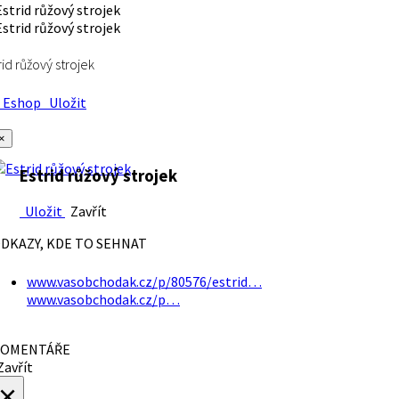
rid růžový strojek
Eshop
Uložit
×
Estrid růžový strojek
Uložit
Zavřít
DKAZY, KDE TO SEHNAT
www.vasobchodak.cz/p/80576/estrid…
www.vasobchodak.cz/p…
OMENTÁŘE
avřít
×