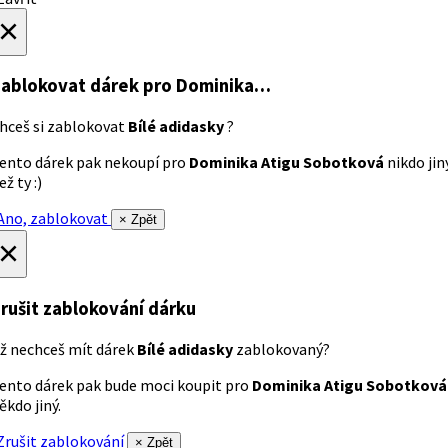
×
ablokovat dárek
pro Dominika…
hceš si zablokovat
Bílé adidasky
?
ento dárek pak nekoupí pro
Dominika Atigu Sobotková
nikdo jin
ež ty :)
no, zablokovat
× Zpět
×
rušit zablokování dárku
ž nechceš mít dárek
Bílé adidasky
zablokovaný?
ento dárek pak bude moci koupit pro
Dominika Atigu Sobotková
ěkdo jiný.
rušit zablokování
× Zpět