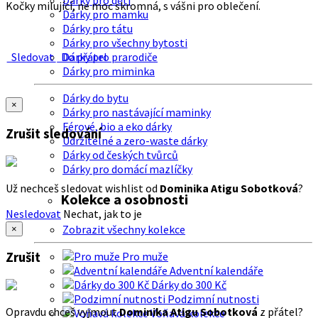
Dárky pro děti
Kočky milující, ne moc skromná, s vášni pro oblečení.
Dárky pro mamku
Dárky pro tátu
Dárky pro všechny bytosti
Sledovat
Do přátel
Dárky pro prarodiče
Dárky pro miminka
Dárky do bytu
×
Dárky pro nastávající maminky
Férové, bio a eko dárky
Zrušit sledování
Udržitelné a zero-waste dárky
Dárky od českých tvůrců
Dárky pro domácí mazlíčky
Už nechceš sledovat wishlist od
Dominika Atigu Sobotková
?
Kolekce a osobnosti
Nesledovat
Nechat, jak to je
Zobrazit všechny kolekce
×
Zrušit
Pro muže
Adventní kalendáře
Dárky do 300 Kč
Podzimní nutnosti
Opravdu chceš vyjmout
Dominika Atigu Sobotková
z přátel?
Voňavá kolekce