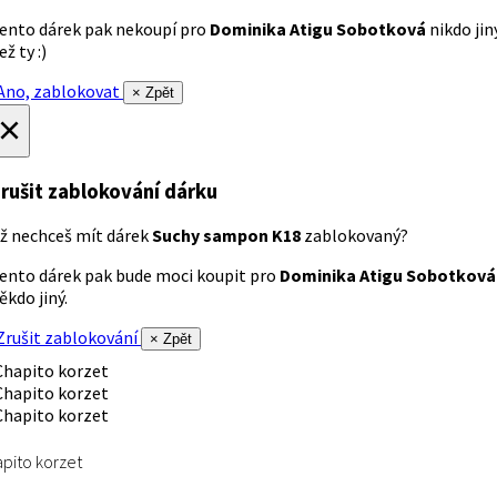
ento dárek pak nekoupí pro
Dominika Atigu Sobotková
nikdo jin
ež ty :)
no, zablokovat
× Zpět
×
rušit zablokování dárku
ž nechceš mít dárek
Suchy sampon K18
zablokovaný?
ento dárek pak bude moci koupit pro
Dominika Atigu Sobotková
ěkdo jiný.
rušit zablokování
× Zpět
pito korzet