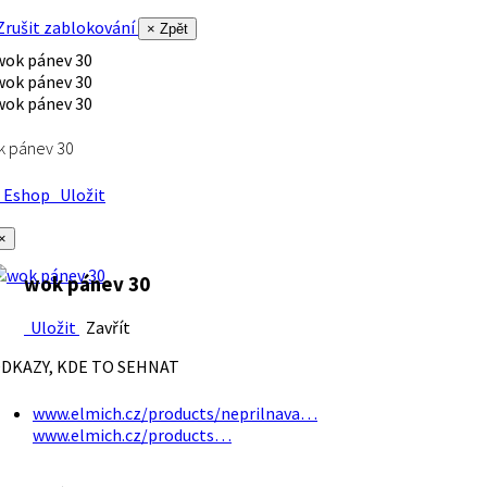
rušit zablokování
× Zpět
k pánev 30
Eshop
Uložit
×
wok pánev 30
Uložit
Zavřít
DKAZY, KDE TO SEHNAT
www.elmich.cz/products/neprilnava…
www.elmich.cz/products…