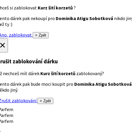
hceš si zablokovat
Kurz šití korzetů
?
ento dárek pak nekoupí pro
Dominika Atigu Sobotková
nikdo jin
ež ty :)
no, zablokovat
× Zpět
×
rušit zablokování dárku
ž nechceš mít dárek
Kurz šití korzetů
zablokovaný?
ento dárek pak bude moci koupit pro
Dominika Atigu Sobotková
ěkdo jiný.
rušit zablokování
× Zpět