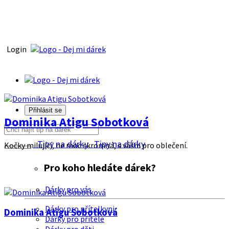
Login
Přihlásit se
Dominika Atigu Sobotková
Tipy na dárky
Tipy na dárky
Kočky milující, ne moc skromná, s vášni pro oblečení.
Pro koho hledáte dárek?
Dárky pro vás
Dárky pro přítelkyni
Dominika Atigu Sobotková
Dárky pro přítele