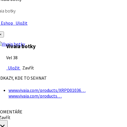
aia botky
Eshop
Uložit
×
Vivaia botky
Vel 38
Uložit
Zavřít
DKAZY, KDE TO SEHNAT
www.vivaia.com/products/XRPD01036…
www.vivaia.com/products…
OMENTÁŘE
avřít
×