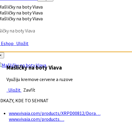
ličky na boty Viava
Eshop
Uložit
×
Mašličky na boty Viava
Využiju kremove cervene a ruzove
Uložit
Zavřít
DKAZY, KDE TO SEHNAT
www.vivaia.com/products/XRPD00812/Dora…
www.vivaia.com/products…