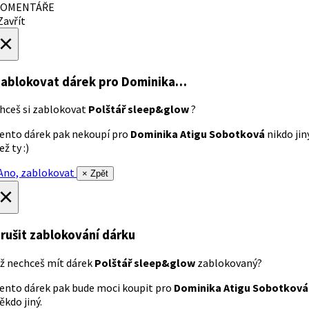
OMENTÁŘE
avřít
×
ablokovat dárek
pro Dominika…
hceš si zablokovat
Polštář sleep&glow
?
ento dárek pak nekoupí pro
Dominika Atigu Sobotková
nikdo jin
ež ty :)
no, zablokovat
× Zpět
×
rušit zablokování dárku
ž nechceš mít dárek
Polštář sleep&glow
zablokovaný?
ento dárek pak bude moci koupit pro
Dominika Atigu Sobotková
ěkdo jiný.