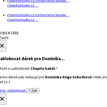
chapitostudio.cz/collections/bunda…
chapitostudio.cz…
chapitostudio.cz/collections/bunda…
chapitostudio.cz…
OMENTÁŘE
avřít
×
ablokovat dárek
pro Dominika…
hceš si zablokovat
Chapito kabát
?
ento dárek pak nekoupí pro
Dominika Atigu Sobotková
nikdo jin
ež ty :)
no, zablokovat
× Zpět
×