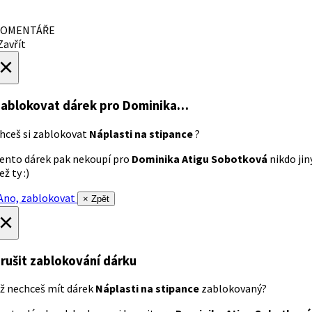
OMENTÁŘE
avřít
×
ablokovat dárek
pro Dominika…
hceš si zablokovat
Náplasti na stipance
?
ento dárek pak nekoupí pro
Dominika Atigu Sobotková
nikdo jin
ež ty :)
no, zablokovat
× Zpět
×
rušit zablokování dárku
ž nechceš mít dárek
Náplasti na stipance
zablokovaný?