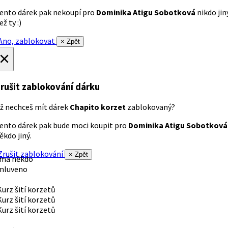
ento dárek pak nekoupí pro
Dominika Atigu Sobotková
nikdo jin
ež ty :)
no, zablokovat
× Zpět
×
rušit zablokování dárku
ž nechceš mít dárek
Chapito korzet
zablokovaný?
ento dárek pak bude moci koupit pro
Dominika Atigu Sobotková
ěkdo jiný.
rušit zablokování
× Zpět
 má někdo
mluveno