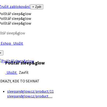
rušit zablokování
× Zpět
štář sleep&glow
Eshop
Uložit
×
Polštář sleep&glow
Uložit
Zavřít
DKAZY, KDE TO SEHNAT
sleepandglow.cz/product/11
sleepandglow.cz/product…