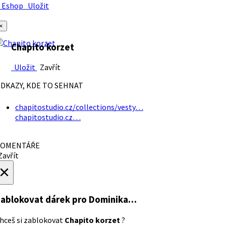
Eshop
Uložit
×
Chapito korzet
Uložit
Zavřít
DKAZY, KDE TO SEHNAT
chapitostudio.cz/collections/vesty…
chapitostudio.cz…
OMENTÁŘE
avřít
×
ablokovat dárek
pro Dominika…
hceš si zablokovat
Chapito korzet
?