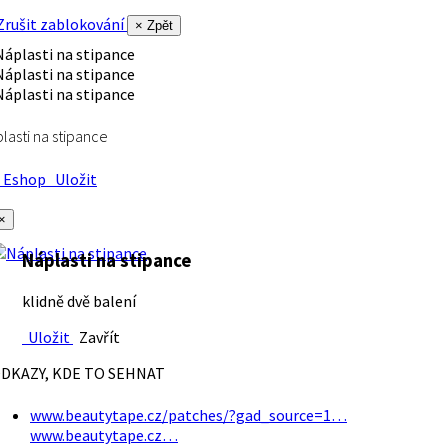
rušit zablokování
× Zpět
lasti na stipance
Eshop
Uložit
×
Náplasti na stipance
klidně dvě balení
Uložit
Zavřít
DKAZY, KDE TO SEHNAT
www.beautytape.cz/patches/?gad_source=1…
www.beautytape.cz…