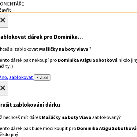
OMENTÁŘE
avřít
×
ablokovat dárek
pro Dominika…
hceš si zablokovat
Mašličky na boty Viava
?
ento dárek pak nekoupí pro
Dominika Atigu Sobotková
nikdo jin
ež ty :)
no, zablokovat
× Zpět
×
rušit zablokování dárku
ž nechceš mít dárek
Mašličky na boty Viava
zablokovaný?
ento dárek pak bude moci koupit pro
Dominika Atigu Sobotková
ěkdo jiný.