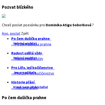
Pozvat blízkého
Chceš poslat pozvánku pro
Dominika Atigu Sobotková
?
Ano, poslat
Zpět
Po čem dušička prahne
Veřejný wishlist
Po čem dušička prahne
Radost udělá vždy
Veřejný wishlist
Radost udělá vždy
Pro Lilly, její kočičenstvo
Jen pro přátele
Pro Lilly, její kočičenstvo
Historie přání
které jsem již dostal(a)
Historie přání
Po čem dušička prahne