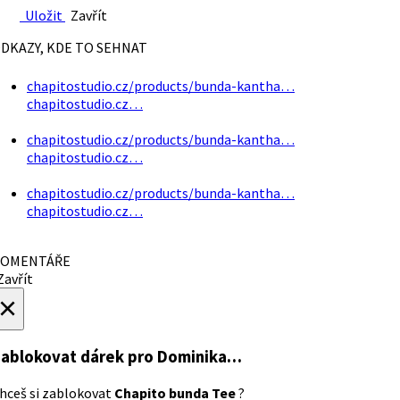
Uložit
Zavřít
DKAZY, KDE TO SEHNAT
chapitostudio.cz/products/bunda-kantha…
chapitostudio.cz…
chapitostudio.cz/products/bunda-kantha…
chapitostudio.cz…
chapitostudio.cz/products/bunda-kantha…
chapitostudio.cz…
OMENTÁŘE
avřít
×
ablokovat dárek
pro Dominika…
hceš si zablokovat
Chapito bunda Tee
?