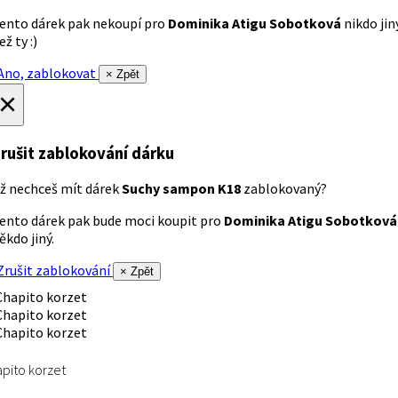
ento dárek pak nekoupí pro
Dominika Atigu Sobotková
nikdo jin
ež ty :)
no, zablokovat
× Zpět
×
rušit zablokování dárku
ž nechceš mít dárek
Suchy sampon K18
zablokovaný?
ento dárek pak bude moci koupit pro
Dominika Atigu Sobotková
ěkdo jiný.
rušit zablokování
× Zpět
pito korzet