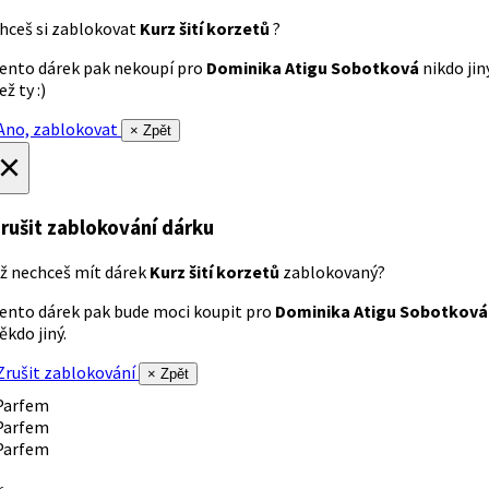
hceš si zablokovat
Kurz šití korzetů
?
ento dárek pak nekoupí pro
Dominika Atigu Sobotková
nikdo jin
ež ty :)
no, zablokovat
× Zpět
×
rušit zablokování dárku
ž nechceš mít dárek
Kurz šití korzetů
zablokovaný?
ento dárek pak bude moci koupit pro
Dominika Atigu Sobotková
ěkdo jiný.
rušit zablokování
× Zpět