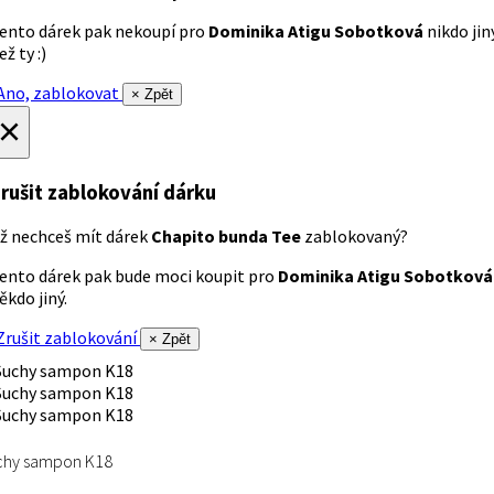
ento dárek pak nekoupí pro
Dominika Atigu Sobotková
nikdo jin
ež ty :)
no, zablokovat
× Zpět
×
rušit zablokování dárku
ž nechceš mít dárek
Chapito bunda Tee
zablokovaný?
ento dárek pak bude moci koupit pro
Dominika Atigu Sobotková
ěkdo jiný.
rušit zablokování
× Zpět
chy sampon K18