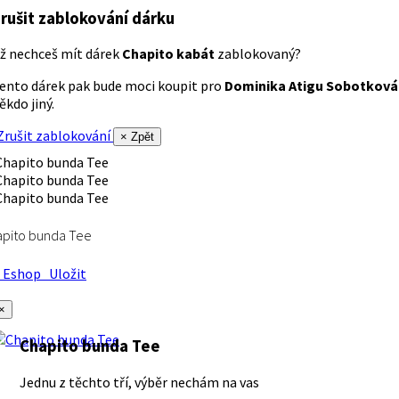
rušit zablokování dárku
ž nechceš mít dárek
Chapito kabát
zablokovaný?
ento dárek pak bude moci koupit pro
Dominika Atigu Sobotková
ěkdo jiný.
rušit zablokování
× Zpět
apito bunda Tee
Eshop
Uložit
×
Chapito bunda Tee
Jednu z těchto tří, výběr nechám na vas