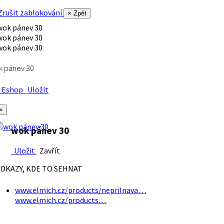
rušit zablokování
× Zpět
k pánev 30
Eshop
Uložit
×
wok pánev 30
Uložit
Zavřít
DKAZY, KDE TO SEHNAT
www.elmich.cz/products/neprilnava…
www.elmich.cz/products…