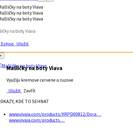
ličky na boty Viava
Eshop
Uložit
×
Mašličky na boty Viava
Využiju kremove cervene a ruzove
Uložit
Zavřít
DKAZY, KDE TO SEHNAT
www.vivaia.com/products/XRPD00812/Dora…
www.vivaia.com/products…