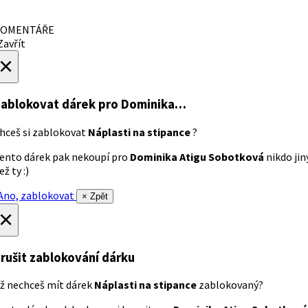
OMENTÁŘE
avřít
×
ablokovat dárek
pro Dominika…
hceš si zablokovat
Náplasti na stipance
?
ento dárek pak nekoupí pro
Dominika Atigu Sobotková
nikdo jin
ež ty :)
no, zablokovat
× Zpět
×
rušit zablokování dárku
ž nechceš mít dárek
Náplasti na stipance
zablokovaný?