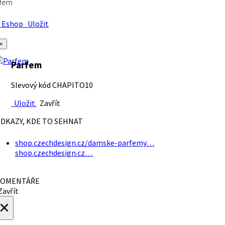
rfem
Eshop
Uložit
×
Parfem
Slevový kód CHAPITO10
Uložit
Zavřít
DKAZY, KDE TO SEHNAT
shop.czechdesign.cz/damske-parfemy…
shop.czechdesign.cz…
OMENTÁŘE
avřít
×