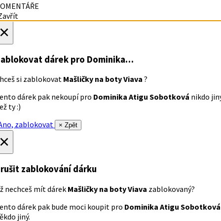
OMENTÁŘE
avřít
×
ablokovat dárek
pro Dominika…
hceš si zablokovat
Mašličky na boty Viava
?
ento dárek pak nekoupí pro
Dominika Atigu Sobotková
nikdo jin
ež ty :)
no, zablokovat
× Zpět
×
rušit zablokování dárku
ž nechceš mít dárek
Mašličky na boty Viava
zablokovaný?
ento dárek pak bude moci koupit pro
Dominika Atigu Sobotková
ěkdo jiný.