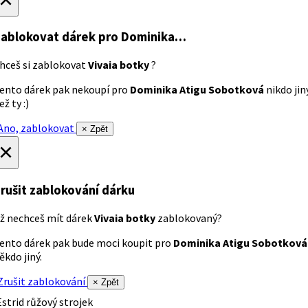
ablokovat dárek
pro Dominika…
hceš si zablokovat
Vivaia botky
?
ento dárek pak nekoupí pro
Dominika Atigu Sobotková
nikdo jin
ež ty :)
no, zablokovat
× Zpět
×
rušit zablokování dárku
ž nechceš mít dárek
Vivaia botky
zablokovaný?
ento dárek pak bude moci koupit pro
Dominika Atigu Sobotková
ěkdo jiný.
rušit zablokování
× Zpět