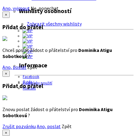
Ano, vyjmout
Ne, ponechat
Wishlisty osobností
×
Zobrazit všechny wishlisty
Přidat do přátel
Chceš poslat žádost o přátelství pro
Dominika Atigu
Sobotková
?
Informace
Ano, poslat
Zpět
×
Facebook
O nás
Podmínky použití
Přidat do přátel
Kontakt
Znovu poslat žádost o přátelství pro
Dominika Atigu
Sobotková
?
Zrušit pozvánku
Ano, poslat
Zpět
×