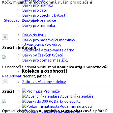
Dárky pro děti
Kočky milující, ne moc skromná, s vášni pro oblečení.
Dárky pro mamku
Dárky pro tátu
Dárky pro všechny bytosti
Sledovat
Do přátel
Dárky pro prarodiče
Dárky pro miminka
Dárky do bytu
×
Dárky pro nastávající maminky
Férové, bio a eko dárky
Zrušit sledování
Udržitelné a zero-waste dárky
Dárky od českých tvůrců
Dárky pro domácí mazlíčky
Už nechceš sledovat wishlist od
Dominika Atigu Sobotková
?
Kolekce a osobnosti
Nesledovat
Nechat, jak to je
Zobrazit všechny kolekce
×
Zrušit
Pro muže
Adventní kalendáře
Dárky do 300 Kč
Podzimní nutnosti
Opravdu chceš vyjmout
Dominika Atigu Sobotková
z přátel?
Voňavá kolekce