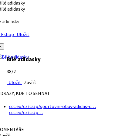
é adidasky
Eshop
Uložit
×
Bílé adidasky
38/2
Uložit
Zavřít
DKAZY, KDE TO SEHNAT
ccc.eu/cz/cs/p/sportovni-obuv-adidas-c…
ccc.eu/cz/cs/p…
OMENTÁŘE
avřít