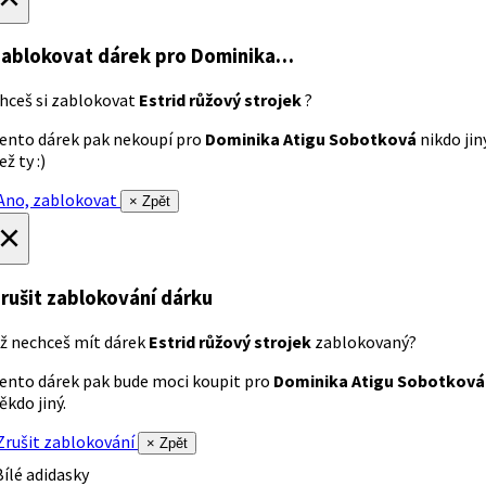
ablokovat dárek
pro Dominika…
hceš si zablokovat
Estrid růžový strojek
?
ento dárek pak nekoupí pro
Dominika Atigu Sobotková
nikdo jin
ež ty :)
no, zablokovat
× Zpět
×
rušit zablokování dárku
ž nechceš mít dárek
Estrid růžový strojek
zablokovaný?
ento dárek pak bude moci koupit pro
Dominika Atigu Sobotková
ěkdo jiný.
rušit zablokování
× Zpět