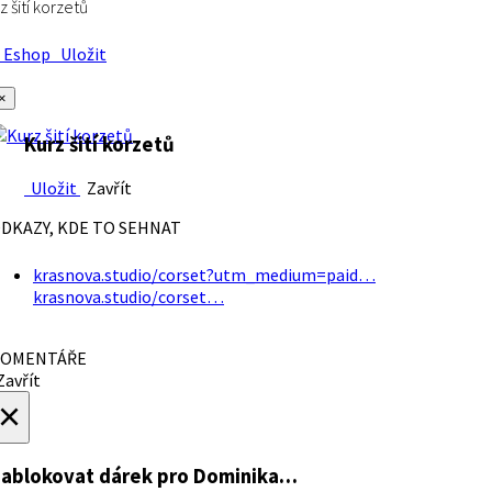
z šití korzetů
Eshop
Uložit
×
Kurz šití korzetů
Uložit
Zavřít
DKAZY, KDE TO SEHNAT
krasnova.studio/corset?utm_medium=paid…
krasnova.studio/corset…
OMENTÁŘE
avřít
×
ablokovat dárek
pro Dominika…