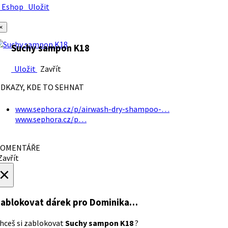
Eshop
Uložit
×
Suchy sampon K18
Uložit
Zavřít
DKAZY, KDE TO SEHNAT
www.sephora.cz/p/airwash-dry-shampoo-…
www.sephora.cz/p…
OMENTÁŘE
avřít
×
ablokovat dárek
pro Dominika…
hceš si zablokovat
Suchy sampon K18
?