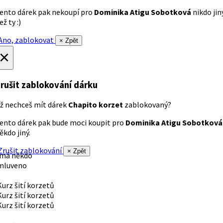
ento dárek pak nekoupí pro
Dominika Atigu Sobotková
nikdo jin
ež ty :)
no, zablokovat
× Zpět
×
rušit zablokování dárku
ž nechceš mít dárek
Chapito korzet
zablokovaný?
ento dárek pak bude moci koupit pro
Dominika Atigu Sobotková
ěkdo jiný.
rušit zablokování
× Zpět
 má někdo
mluveno