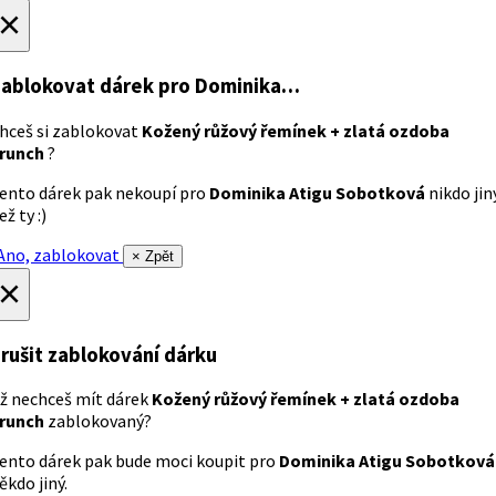
×
ablokovat dárek
pro Dominika…
hceš si zablokovat
Kožený růžový řemínek + zlatá ozdoba
runch
?
ento dárek pak nekoupí pro
Dominika Atigu Sobotková
nikdo jin
ež ty :)
no, zablokovat
× Zpět
×
rušit zablokování dárku
ž nechceš mít dárek
Kožený růžový řemínek + zlatá ozdoba
runch
zablokovaný?
ento dárek pak bude moci koupit pro
Dominika Atigu Sobotková
ěkdo jiný.