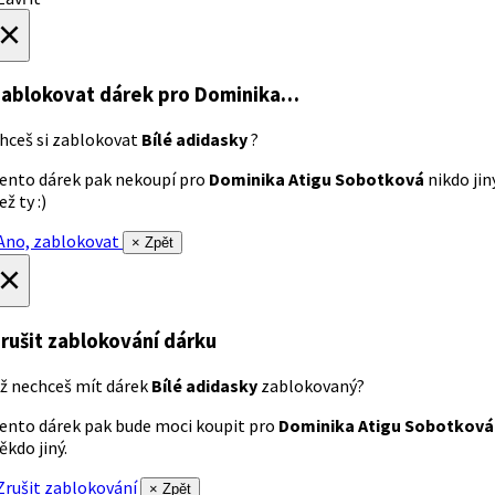
×
ablokovat dárek
pro Dominika…
hceš si zablokovat
Bílé adidasky
?
ento dárek pak nekoupí pro
Dominika Atigu Sobotková
nikdo jin
ež ty :)
no, zablokovat
× Zpět
×
rušit zablokování dárku
ž nechceš mít dárek
Bílé adidasky
zablokovaný?
ento dárek pak bude moci koupit pro
Dominika Atigu Sobotková
ěkdo jiný.
rušit zablokování
× Zpět