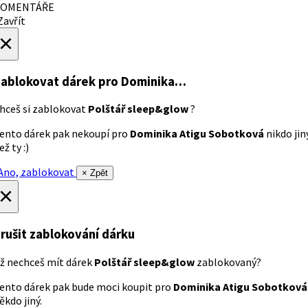
OMENTÁŘE
avřít
×
ablokovat dárek
pro Dominika…
hceš si zablokovat
Polštář sleep&glow
?
ento dárek pak nekoupí pro
Dominika Atigu Sobotková
nikdo jin
ež ty :)
no, zablokovat
× Zpět
×
rušit zablokování dárku
ž nechceš mít dárek
Polštář sleep&glow
zablokovaný?
ento dárek pak bude moci koupit pro
Dominika Atigu Sobotková
ěkdo jiný.