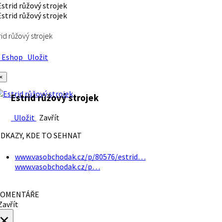
rid růžový strojek
Eshop
Uložit
×
Estrid růžový strojek
Uložit
Zavřít
DKAZY, KDE TO SEHNAT
www.vasobchodak.cz/p/80576/estrid…
www.vasobchodak.cz/p…
OMENTÁŘE
avřít
×