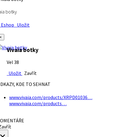
aia botky
Eshop
Uložit
×
Vivaia botky
Vel 38
Uložit
Zavřít
DKAZY, KDE TO SEHNAT
www.vivaia.com/products/XRPD01036…
www.vivaia.com/products…
OMENTÁŘE
avřít
×