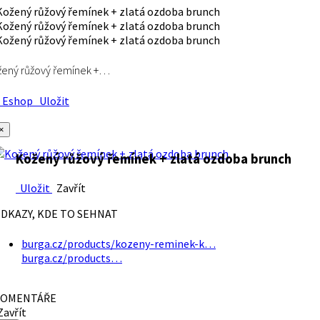
ený růžový řemínek +…
Eshop
Uložit
×
Kožený růžový řemínek + zlatá ozdoba brunch
Uložit
Zavřít
DKAZY, KDE TO SEHNAT
burga.cz/products/kozeny-reminek-k…
burga.cz/products…
OMENTÁŘE
avřít