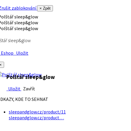
rušit zablokování
× Zpět
štář sleep&glow
Eshop
Uložit
×
Polštář sleep&glow
Uložit
Zavřít
DKAZY, KDE TO SEHNAT
sleepandglow.cz/product/11
sleepandglow.cz/product…