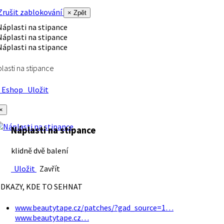
rušit zablokování
× Zpět
lasti na stipance
Eshop
Uložit
×
Náplasti na stipance
klidně dvě balení
Uložit
Zavřít
DKAZY, KDE TO SEHNAT
www.beautytape.cz/patches/?gad_source=1…
www.beautytape.cz…