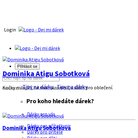
Login
Přihlásit se
Dominika Atigu Sobotková
Tipy na dárky
Tipy na dárky
Kočky milující, ne moc skromná, s vášni pro oblečení.
Pro koho hledáte dárek?
Dárky pro vás
Dárky pro přítelkyni
Dominika Atigu Sobotková
Dárky pro přítele