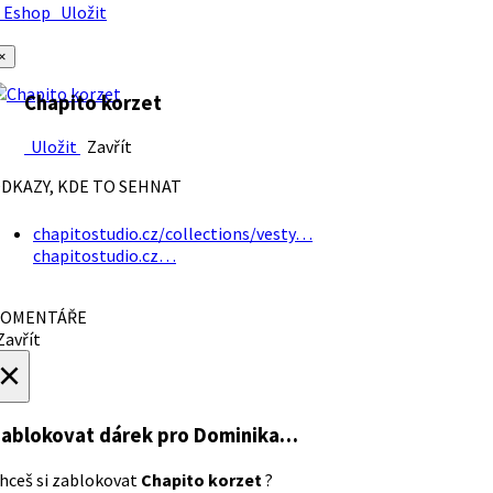
Eshop
Uložit
×
Chapito korzet
Uložit
Zavřít
DKAZY, KDE TO SEHNAT
chapitostudio.cz/collections/vesty…
chapitostudio.cz…
OMENTÁŘE
avřít
×
ablokovat dárek
pro Dominika…
hceš si zablokovat
Chapito korzet
?