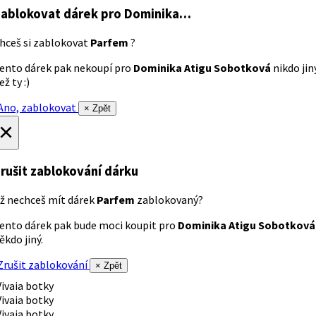
ablokovat dárek
pro Dominika…
hceš si zablokovat
Parfem
?
ento dárek pak nekoupí pro
Dominika Atigu Sobotková
nikdo jin
ež ty :)
no, zablokovat
× Zpět
×
rušit zablokování dárku
ž nechceš mít dárek
Parfem
zablokovaný?
ento dárek pak bude moci koupit pro
Dominika Atigu Sobotková
ěkdo jiný.
rušit zablokování
× Zpět