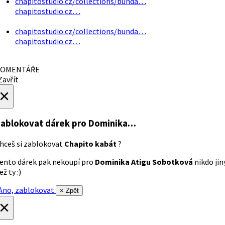
chapitostudio.cz/collections/bunda…
chapitostudio.cz…
chapitostudio.cz/collections/bunda…
chapitostudio.cz…
OMENTÁŘE
avřít
×
ablokovat dárek
pro Dominika…
hceš si zablokovat
Chapito kabát
?
ento dárek pak nekoupí pro
Dominika Atigu Sobotková
nikdo jin
ež ty :)
no, zablokovat
× Zpět
×