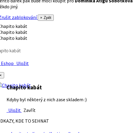
ento dárek pak bude moci koupit pro
Dominika Atigu Sobotková
ěkdo jiný.
rušit zablokování
× Zpět
pito kabát
Eshop
Uložit
×
Chapito kabát
Kdyby byl některý z nich zase skladem :)
Uložit
Zavřít
DKAZY, KDE TO SEHNAT