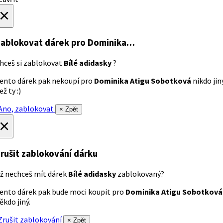
×
ablokovat dárek
pro Dominika…
hceš si zablokovat
Bílé adidasky
?
ento dárek pak nekoupí pro
Dominika Atigu Sobotková
nikdo jin
ež ty :)
no, zablokovat
× Zpět
×
rušit zablokování dárku
ž nechceš mít dárek
Bílé adidasky
zablokovaný?
ento dárek pak bude moci koupit pro
Dominika Atigu Sobotková
ěkdo jiný.
rušit zablokování
× Zpět