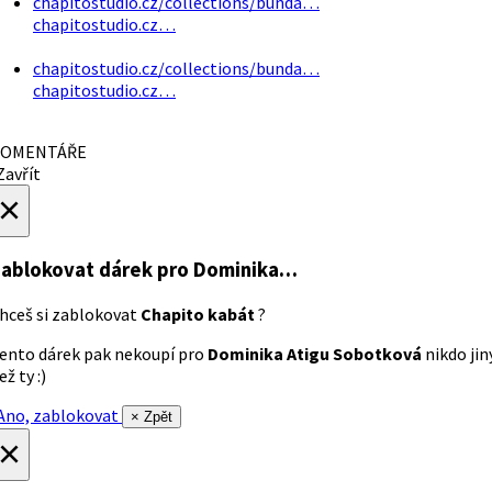
chapitostudio.cz/collections/bunda…
chapitostudio.cz…
chapitostudio.cz/collections/bunda…
chapitostudio.cz…
OMENTÁŘE
avřít
×
ablokovat dárek
pro Dominika…
hceš si zablokovat
Chapito kabát
?
ento dárek pak nekoupí pro
Dominika Atigu Sobotková
nikdo jin
ež ty :)
no, zablokovat
× Zpět
×