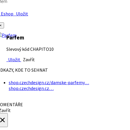
rfem
Eshop
Uložit
×
Parfem
Slevový kód CHAPITO10
Uložit
Zavřít
DKAZY, KDE TO SEHNAT
shop.czechdesign.cz/damske-parfemy…
shop.czechdesign.cz…
OMENTÁŘE
avřít
×