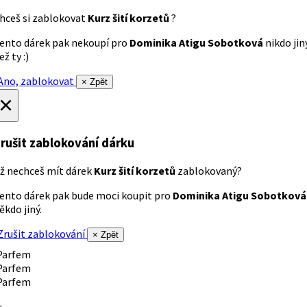
hceš si zablokovat
Kurz šití korzetů
?
ento dárek pak nekoupí pro
Dominika Atigu Sobotková
nikdo jin
ež ty :)
no, zablokovat
× Zpět
×
rušit zablokování dárku
ž nechceš mít dárek
Kurz šití korzetů
zablokovaný?
ento dárek pak bude moci koupit pro
Dominika Atigu Sobotková
ěkdo jiný.
rušit zablokování
× Zpět