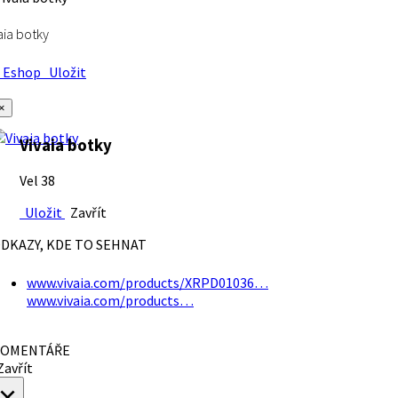
aia botky
Eshop
Uložit
×
Vivaia botky
Vel 38
Uložit
Zavřít
DKAZY, KDE TO SEHNAT
www.vivaia.com/products/XRPD01036…
www.vivaia.com/products…
OMENTÁŘE
avřít
×