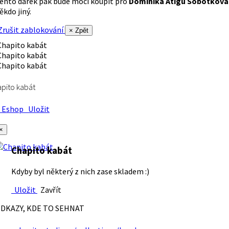
ento dárek pak bude moci koupit pro
Dominika Atigu Sobotková
ěkdo jiný.
rušit zablokování
× Zpět
pito kabát
Eshop
Uložit
×
Chapito kabát
Kdyby byl některý z nich zase skladem :)
Uložit
Zavřít
DKAZY, KDE TO SEHNAT