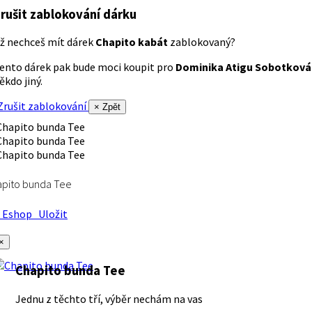
rušit zablokování dárku
ž nechceš mít dárek
Chapito kabát
zablokovaný?
ento dárek pak bude moci koupit pro
Dominika Atigu Sobotková
ěkdo jiný.
rušit zablokování
× Zpět
apito bunda Tee
Eshop
Uložit
×
Chapito bunda Tee
Jednu z těchto tří, výběr nechám na vas