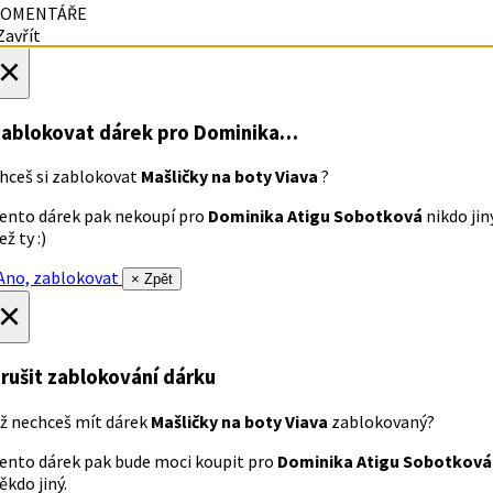
OMENTÁŘE
avřít
×
ablokovat dárek
pro Dominika…
hceš si zablokovat
Mašličky na boty Viava
?
ento dárek pak nekoupí pro
Dominika Atigu Sobotková
nikdo jin
ež ty :)
no, zablokovat
× Zpět
×
rušit zablokování dárku
ž nechceš mít dárek
Mašličky na boty Viava
zablokovaný?
ento dárek pak bude moci koupit pro
Dominika Atigu Sobotková
ěkdo jiný.