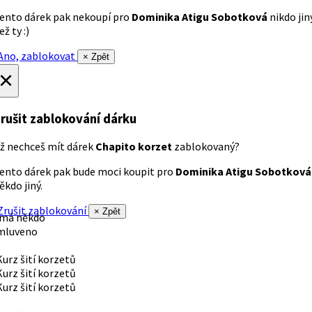
ento dárek pak nekoupí pro
Dominika Atigu Sobotková
nikdo jin
ež ty :)
no, zablokovat
× Zpět
×
rušit zablokování dárku
ž nechceš mít dárek
Chapito korzet
zablokovaný?
ento dárek pak bude moci koupit pro
Dominika Atigu Sobotková
ěkdo jiný.
rušit zablokování
× Zpět
 má někdo
mluveno