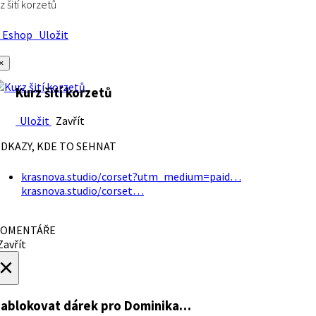
z šití korzetů
Eshop
Uložit
×
Kurz šití korzetů
Uložit
Zavřít
DKAZY, KDE TO SEHNAT
krasnova.studio/corset?utm_medium=paid…
krasnova.studio/corset…
OMENTÁŘE
avřít
×
ablokovat dárek
pro Dominika…