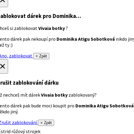
ablokovat dárek
pro Dominika…
hceš si zablokovat
Vivaia botky
?
ento dárek pak nekoupí pro
Dominika Atigu Sobotková
nikdo jin
ež ty :)
no, zablokovat
× Zpět
×
rušit zablokování dárku
ž nechceš mít dárek
Vivaia botky
zablokovaný?
ento dárek pak bude moci koupit pro
Dominika Atigu Sobotková
ěkdo jiný.
rušit zablokování
× Zpět