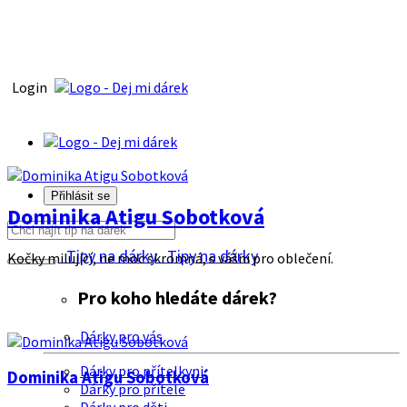
Login
Přihlásit se
Dominika Atigu Sobotková
Tipy na dárky
Tipy na dárky
Kočky milující, ne moc skromná, s vášni pro oblečení.
Pro koho hledáte dárek?
Dárky pro vás
Dárky pro přítelkyni
Dominika Atigu Sobotková
Dárky pro přítele