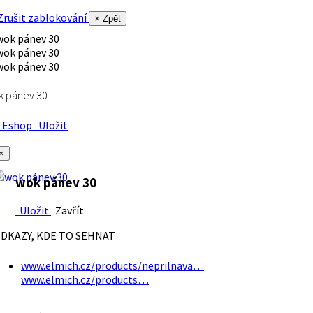
rušit zablokování
× Zpět
k pánev 30
Eshop
Uložit
×
wok pánev 30
Uložit
Zavřít
DKAZY, KDE TO SEHNAT
www.elmich.cz/products/neprilnava…
www.elmich.cz/products…