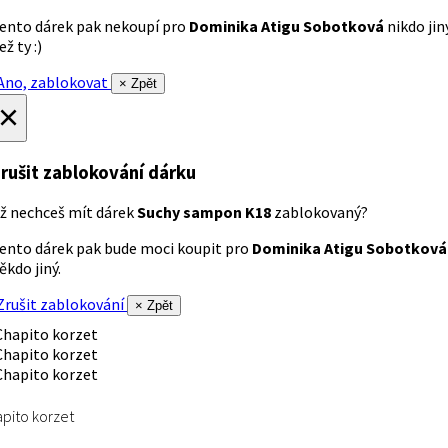
ento dárek pak nekoupí pro
Dominika Atigu Sobotková
nikdo jin
ež ty :)
no, zablokovat
× Zpět
×
rušit zablokování dárku
ž nechceš mít dárek
Suchy sampon K18
zablokovaný?
ento dárek pak bude moci koupit pro
Dominika Atigu Sobotková
ěkdo jiný.
rušit zablokování
× Zpět
pito korzet