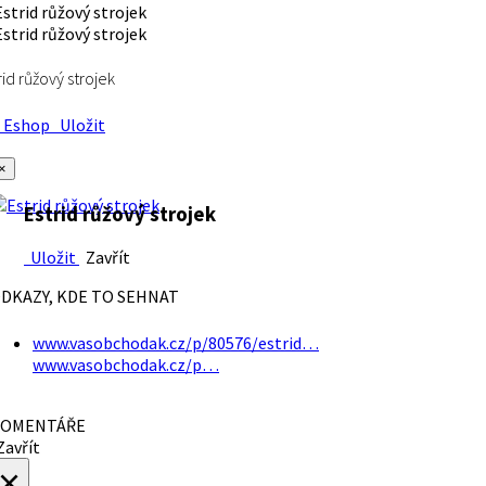
rid růžový strojek
Eshop
Uložit
×
Estrid růžový strojek
Uložit
Zavřít
DKAZY, KDE TO SEHNAT
www.vasobchodak.cz/p/80576/estrid…
www.vasobchodak.cz/p…
OMENTÁŘE
avřít
×