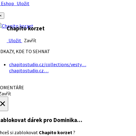
Eshop
Uložit
×
Chapito korzet
Uložit
Zavřít
DKAZY, KDE TO SEHNAT
chapitostudio.cz/collections/vesty…
chapitostudio.cz…
OMENTÁŘE
avřít
×
ablokovat dárek
pro Dominika…
hceš si zablokovat
Chapito korzet
?