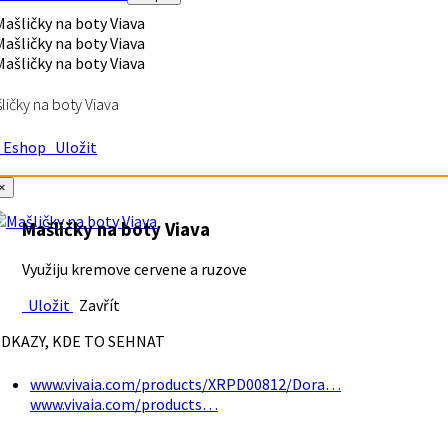
ličky na boty Viava
Eshop
Uložit
×
Mašličky na boty Viava
Využiju kremove cervene a ruzove
Uložit
Zavřít
DKAZY, KDE TO SEHNAT
www.vivaia.com/products/XRPD00812/Dora…
www.vivaia.com/products…