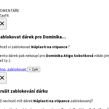
OMENTÁŘE
avřít
×
ablokovat dárek
pro Dominika…
hceš si zablokovat
Náplasti na stipance
?
ento dárek pak nekoupí pro
Dominika Atigu Sobotková
nikdo jin
ež ty :)
no, zablokovat
× Zpět
×
rušit zablokování dárku
ž nechceš mít dárek
Náplasti na stipance
zablokovaný?