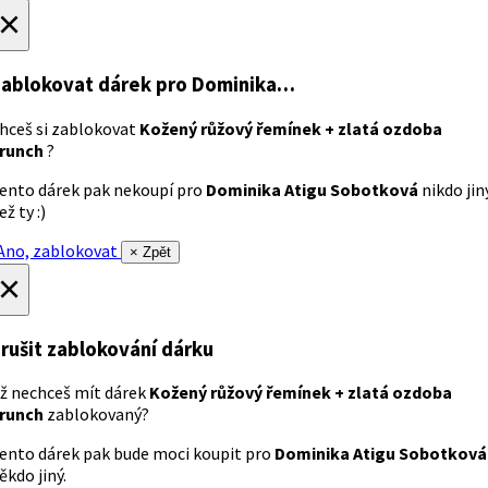
×
ablokovat dárek
pro Dominika…
hceš si zablokovat
Kožený růžový řemínek + zlatá ozdoba
runch
?
ento dárek pak nekoupí pro
Dominika Atigu Sobotková
nikdo jin
ež ty :)
no, zablokovat
× Zpět
×
rušit zablokování dárku
ž nechceš mít dárek
Kožený růžový řemínek + zlatá ozdoba
runch
zablokovaný?
ento dárek pak bude moci koupit pro
Dominika Atigu Sobotková
ěkdo jiný.