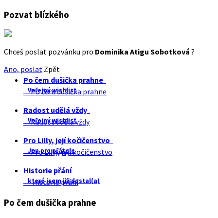
Pozvat blízkého
Chceš poslat pozvánku pro
Dominika Atigu Sobotková
?
Ano, poslat
Zpět
Po čem dušička prahne
Veřejný wishlist
Po čem dušička prahne
Radost udělá vždy
Veřejný wishlist
Radost udělá vždy
Pro Lilly, její kočičenstvo
Jen pro přátele
Pro Lilly, její kočičenstvo
Historie přání
které jsem již dostal(a)
Historie přání
Po čem dušička prahne