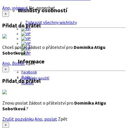
Ano, vyjmout
Ne, ponechat
Wishlisty osobností
×
Zobrazit všechny wishlisty
Přidat do přátel
Chceš poslat žádost o přátelství pro
Dominika Atigu
Sobotková
?
Informace
Ano, poslat
Zpět
×
Facebook
O nás
Podmínky použití
Přidat do přátel
Kontakt
Znovu poslat žádost o přátelství pro
Dominika Atigu
Sobotková
?
Zrušit pozvánku
Ano, poslat
Zpět
×