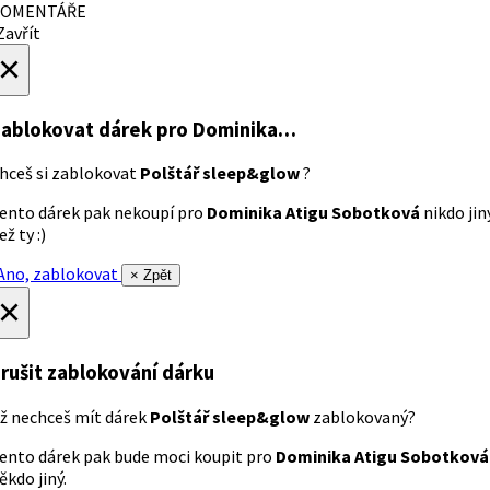
OMENTÁŘE
avřít
×
ablokovat dárek
pro Dominika…
hceš si zablokovat
Polštář sleep&glow
?
ento dárek pak nekoupí pro
Dominika Atigu Sobotková
nikdo jin
ež ty :)
no, zablokovat
× Zpět
×
rušit zablokování dárku
ž nechceš mít dárek
Polštář sleep&glow
zablokovaný?
ento dárek pak bude moci koupit pro
Dominika Atigu Sobotková
ěkdo jiný.