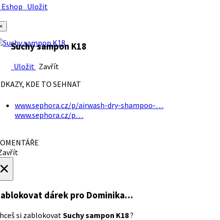
Eshop
Uložit
×
Suchy sampon K18
Uložit
Zavřít
DKAZY, KDE TO SEHNAT
www.sephora.cz/p/airwash-dry-shampoo-…
www.sephora.cz/p…
OMENTÁŘE
avřít
×
ablokovat dárek
pro Dominika…
hceš si zablokovat
Suchy sampon K18
?