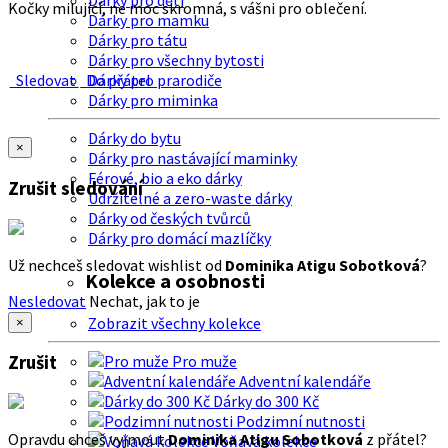
Dárky pro děti
Kočky milující, ne moc skromná, s vášni pro oblečení.
Dárky pro mamku
Dárky pro tátu
Dárky pro všechny bytosti
Sledovat
Do přátel
Dárky pro prarodiče
Dárky pro miminka
Dárky do bytu
×
Dárky pro nastávající maminky
Férové, bio a eko dárky
Zrušit sledování
Udržitelné a zero-waste dárky
Dárky od českých tvůrců
Dárky pro domácí mazlíčky
Už nechceš sledovat wishlist od
Dominika Atigu Sobotková
?
Kolekce a osobnosti
Nesledovat
Nechat, jak to je
Zobrazit všechny kolekce
×
Zrušit
Pro muže
Adventní kalendáře
Dárky do 300 Kč
Podzimní nutnosti
Opravdu chceš vyjmout
Dominika Atigu Sobotková
z přátel?
Voňavá kolekce