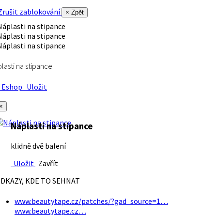
rušit zablokování
× Zpět
lasti na stipance
Eshop
Uložit
×
Náplasti na stipance
klidně dvě balení
Uložit
Zavřít
DKAZY, KDE TO SEHNAT
www.beautytape.cz/patches/?gad_source=1…
www.beautytape.cz…