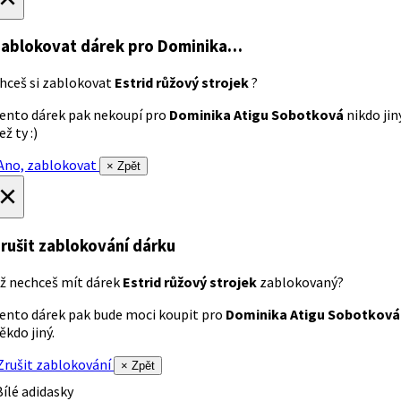
ablokovat dárek
pro Dominika…
hceš si zablokovat
Estrid růžový strojek
?
ento dárek pak nekoupí pro
Dominika Atigu Sobotková
nikdo jin
ež ty :)
no, zablokovat
× Zpět
×
rušit zablokování dárku
ž nechceš mít dárek
Estrid růžový strojek
zablokovaný?
ento dárek pak bude moci koupit pro
Dominika Atigu Sobotková
ěkdo jiný.
rušit zablokování
× Zpět