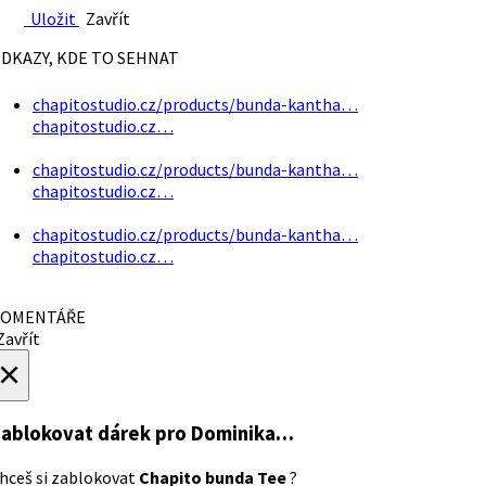
Uložit
Zavřít
DKAZY, KDE TO SEHNAT
chapitostudio.cz/products/bunda-kantha…
chapitostudio.cz…
chapitostudio.cz/products/bunda-kantha…
chapitostudio.cz…
chapitostudio.cz/products/bunda-kantha…
chapitostudio.cz…
OMENTÁŘE
avřít
×
ablokovat dárek
pro Dominika…
hceš si zablokovat
Chapito bunda Tee
?