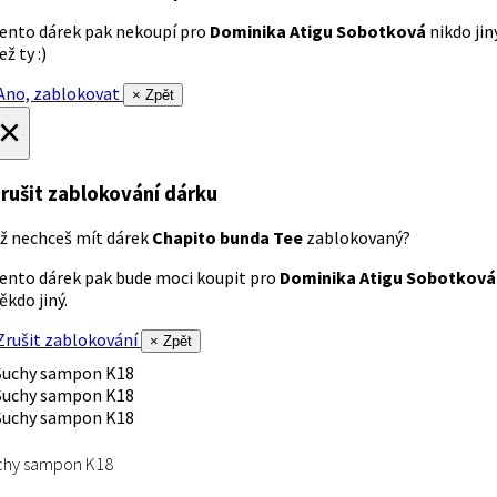
ento dárek pak nekoupí pro
Dominika Atigu Sobotková
nikdo jin
ež ty :)
no, zablokovat
× Zpět
×
rušit zablokování dárku
ž nechceš mít dárek
Chapito bunda Tee
zablokovaný?
ento dárek pak bude moci koupit pro
Dominika Atigu Sobotková
ěkdo jiný.
rušit zablokování
× Zpět
chy sampon K18