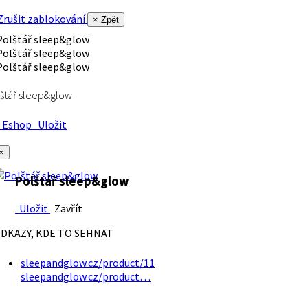
rušit zablokování
× Zpět
štář sleep&glow
Eshop
Uložit
×
Polštář sleep&glow
Uložit
Zavřít
DKAZY, KDE TO SEHNAT
sleepandglow.cz/product/11
sleepandglow.cz/product…