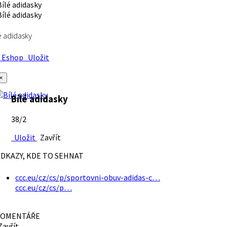
é adidasky
Eshop
Uložit
×
Bílé adidasky
38/2
Uložit
Zavřít
DKAZY, KDE TO SEHNAT
ccc.eu/cz/cs/p/sportovni-obuv-adidas-c…
ccc.eu/cz/cs/p…
OMENTÁŘE
avřít