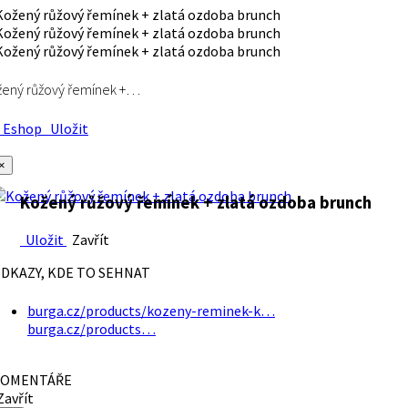
ený růžový řemínek +…
Eshop
Uložit
×
Kožený růžový řemínek + zlatá ozdoba brunch
Uložit
Zavřít
DKAZY, KDE TO SEHNAT
burga.cz/products/kozeny-reminek-k…
burga.cz/products…
OMENTÁŘE
avřít