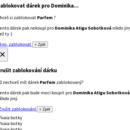
ablokovat dárek
pro Dominika…
hceš si zablokovat
Parfem
?
ento dárek pak nekoupí pro
Dominika Atigu Sobotková
nikdo jin
ež ty :)
no, zablokovat
× Zpět
×
rušit zablokování dárku
ž nechceš mít dárek
Parfem
zablokovaný?
ento dárek pak bude moci koupit pro
Dominika Atigu Sobotková
ěkdo jiný.
rušit zablokování
× Zpět