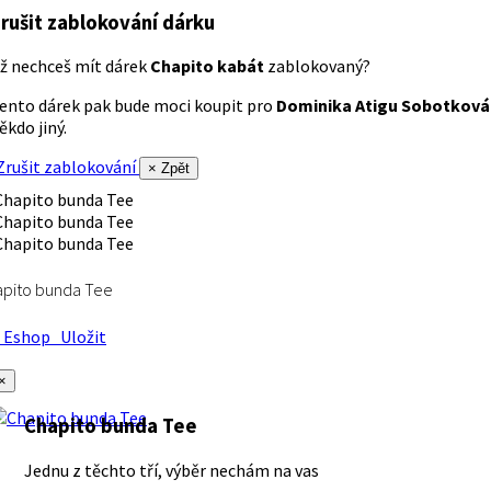
rušit zablokování dárku
ž nechceš mít dárek
Chapito kabát
zablokovaný?
ento dárek pak bude moci koupit pro
Dominika Atigu Sobotková
ěkdo jiný.
rušit zablokování
× Zpět
apito bunda Tee
Eshop
Uložit
×
Chapito bunda Tee
Jednu z těchto tří, výběr nechám na vas