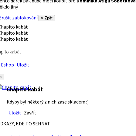
ento dárek pak bude moci koupit pro
Dominika Atigu Sobotková
ěkdo jiný.
rušit zablokování
× Zpět
pito kabát
Eshop
Uložit
×
Chapito kabát
Kdyby byl některý z nich zase skladem :)
Uložit
Zavřít
DKAZY, KDE TO SEHNAT