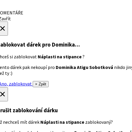
OMENTÁŘE
avřít
×
ablokovat dárek
pro Dominika…
hceš si zablokovat
Náplasti na stipance
?
ento dárek pak nekoupí pro
Dominika Atigu Sobotková
nikdo jin
ež ty :)
no, zablokovat
× Zpět
×
rušit zablokování dárku
ž nechceš mít dárek
Náplasti na stipance
zablokovaný?