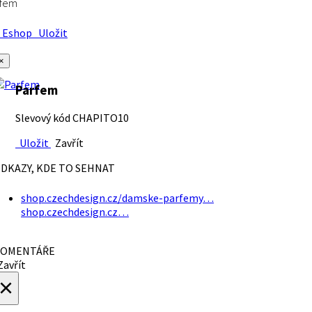
rfem
Eshop
Uložit
×
Parfem
Slevový kód CHAPITO10
Uložit
Zavřít
DKAZY, KDE TO SEHNAT
shop.czechdesign.cz/damske-parfemy…
shop.czechdesign.cz…
OMENTÁŘE
avřít
×