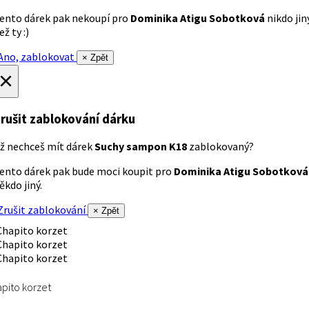
ento dárek pak nekoupí pro
Dominika Atigu Sobotková
nikdo jin
ež ty :)
no, zablokovat
× Zpět
×
rušit zablokování dárku
ž nechceš mít dárek
Suchy sampon K18
zablokovaný?
ento dárek pak bude moci koupit pro
Dominika Atigu Sobotková
ěkdo jiný.
rušit zablokování
× Zpět
pito korzet