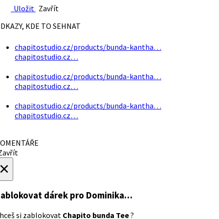
Uložit
Zavřít
DKAZY, KDE TO SEHNAT
chapitostudio.cz/products/bunda-kantha…
chapitostudio.cz…
chapitostudio.cz/products/bunda-kantha…
chapitostudio.cz…
chapitostudio.cz/products/bunda-kantha…
chapitostudio.cz…
OMENTÁŘE
avřít
×
ablokovat dárek
pro Dominika…
hceš si zablokovat
Chapito bunda Tee
?