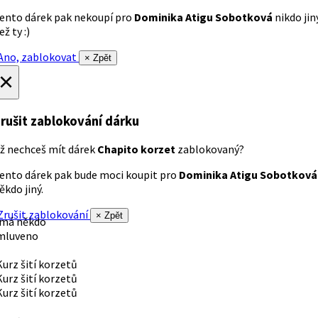
ento dárek pak nekoupí pro
Dominika Atigu Sobotková
nikdo jin
ež ty :)
no, zablokovat
× Zpět
×
rušit zablokování dárku
ž nechceš mít dárek
Chapito korzet
zablokovaný?
ento dárek pak bude moci koupit pro
Dominika Atigu Sobotková
ěkdo jiný.
rušit zablokování
× Zpět
 má někdo
mluveno