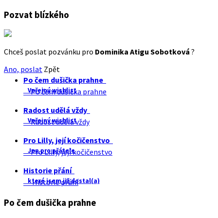
Pozvat blízkého
Chceš poslat pozvánku pro
Dominika Atigu Sobotková
?
Ano, poslat
Zpět
Po čem dušička prahne
Veřejný wishlist
Po čem dušička prahne
Radost udělá vždy
Veřejný wishlist
Radost udělá vždy
Pro Lilly, její kočičenstvo
Jen pro přátele
Pro Lilly, její kočičenstvo
Historie přání
které jsem již dostal(a)
Historie přání
Po čem dušička prahne