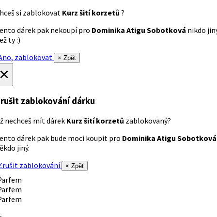
hceš si zablokovat
Kurz šití korzetů
?
ento dárek pak nekoupí pro
Dominika Atigu Sobotková
nikdo jin
ež ty :)
no, zablokovat
× Zpět
×
rušit zablokování dárku
ž nechceš mít dárek
Kurz šití korzetů
zablokovaný?
ento dárek pak bude moci koupit pro
Dominika Atigu Sobotková
ěkdo jiný.
rušit zablokování
× Zpět