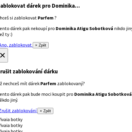
ablokovat dárek
pro Dominika…
hceš si zablokovat
Parfem
?
ento dárek pak nekoupí pro
Dominika Atigu Sobotková
nikdo jin
ež ty :)
no, zablokovat
× Zpět
×
rušit zablokování dárku
ž nechceš mít dárek
Parfem
zablokovaný?
ento dárek pak bude moci koupit pro
Dominika Atigu Sobotková
ěkdo jiný.
rušit zablokování
× Zpět