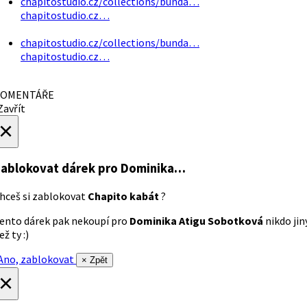
chapitostudio.cz/collections/bunda…
chapitostudio.cz…
chapitostudio.cz/collections/bunda…
chapitostudio.cz…
OMENTÁŘE
avřít
×
ablokovat dárek
pro Dominika…
hceš si zablokovat
Chapito kabát
?
ento dárek pak nekoupí pro
Dominika Atigu Sobotková
nikdo jin
ež ty :)
no, zablokovat
× Zpět
×