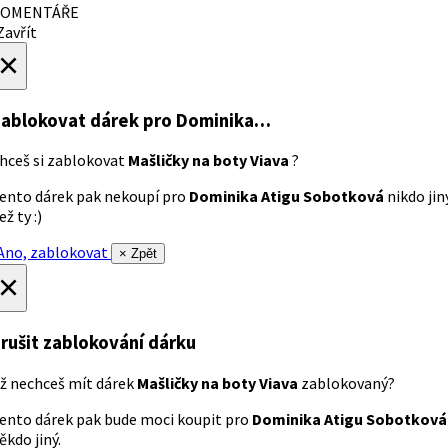
OMENTÁŘE
avřít
×
ablokovat dárek
pro Dominika…
hceš si zablokovat
Mašličky na boty Viava
?
ento dárek pak nekoupí pro
Dominika Atigu Sobotková
nikdo jin
ež ty :)
no, zablokovat
× Zpět
×
rušit zablokování dárku
ž nechceš mít dárek
Mašličky na boty Viava
zablokovaný?
ento dárek pak bude moci koupit pro
Dominika Atigu Sobotková
ěkdo jiný.