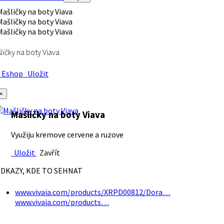
ličky na boty Viava
Eshop
Uložit
×
Mašličky na boty Viava
Využiju kremove cervene a ruzove
Uložit
Zavřít
DKAZY, KDE TO SEHNAT
www.vivaia.com/products/XRPD00812/Dora…
www.vivaia.com/products…