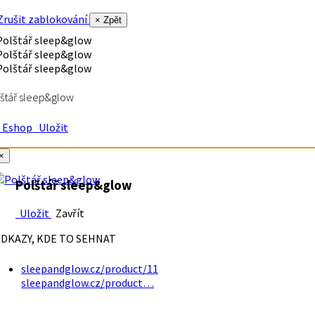
rušit zablokování
× Zpět
štář sleep&glow
Eshop
Uložit
×
Polštář sleep&glow
Uložit
Zavřít
DKAZY, KDE TO SEHNAT
sleepandglow.cz/product/11
sleepandglow.cz/product…