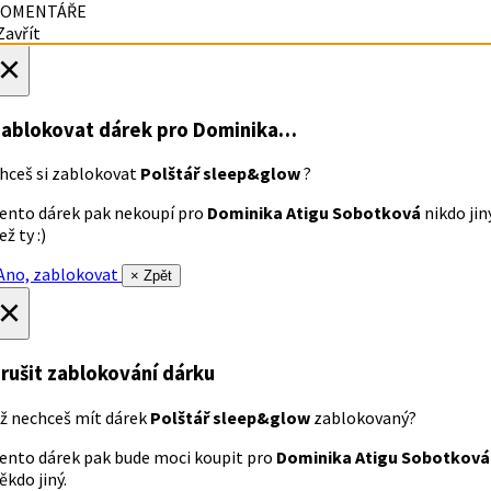
OMENTÁŘE
avřít
×
ablokovat dárek
pro Dominika…
hceš si zablokovat
Polštář sleep&glow
?
ento dárek pak nekoupí pro
Dominika Atigu Sobotková
nikdo jin
ež ty :)
no, zablokovat
× Zpět
×
rušit zablokování dárku
ž nechceš mít dárek
Polštář sleep&glow
zablokovaný?
ento dárek pak bude moci koupit pro
Dominika Atigu Sobotková
ěkdo jiný.