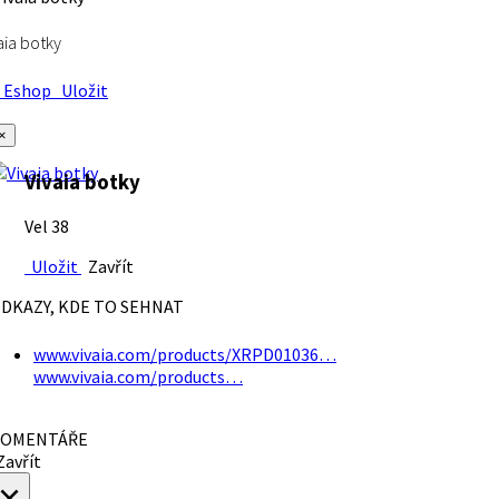
aia botky
Eshop
Uložit
×
Vivaia botky
Vel 38
Uložit
Zavřít
DKAZY, KDE TO SEHNAT
www.vivaia.com/products/XRPD01036…
www.vivaia.com/products…
OMENTÁŘE
avřít
×