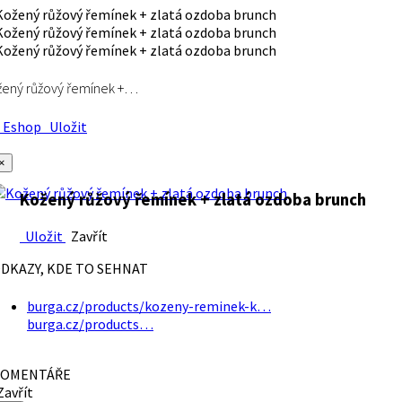
ený růžový řemínek +…
Eshop
Uložit
×
Kožený růžový řemínek + zlatá ozdoba brunch
Uložit
Zavřít
DKAZY, KDE TO SEHNAT
burga.cz/products/kozeny-reminek-k…
burga.cz/products…
OMENTÁŘE
avřít