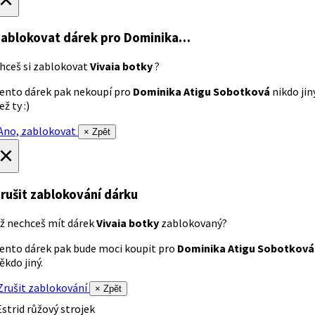
ablokovat dárek
pro Dominika…
hceš si zablokovat
Vivaia botky
?
ento dárek pak nekoupí pro
Dominika Atigu Sobotková
nikdo jin
ež ty :)
no, zablokovat
× Zpět
×
rušit zablokování dárku
ž nechceš mít dárek
Vivaia botky
zablokovaný?
ento dárek pak bude moci koupit pro
Dominika Atigu Sobotková
ěkdo jiný.
rušit zablokování
× Zpět