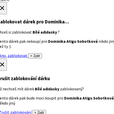
×
ablokovat dárek
pro Dominika…
hceš si zablokovat
Bílé adidasky
?
ento dárek pak nekoupí pro
Dominika Atigu Sobotková
nikdo jin
ež ty :)
no, zablokovat
× Zpět
×
rušit zablokování dárku
ž nechceš mít dárek
Bílé adidasky
zablokovaný?
ento dárek pak bude moci koupit pro
Dominika Atigu Sobotková
ěkdo jiný.
rušit zablokování
× Zpět