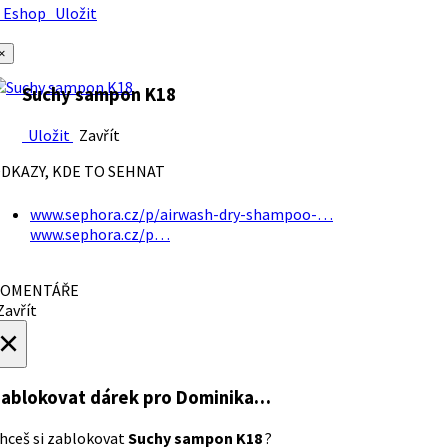
Eshop
Uložit
×
Suchy sampon K18
Uložit
Zavřít
DKAZY, KDE TO SEHNAT
www.sephora.cz/p/airwash-dry-shampoo-…
www.sephora.cz/p…
OMENTÁŘE
avřít
×
ablokovat dárek
pro Dominika…
hceš si zablokovat
Suchy sampon K18
?