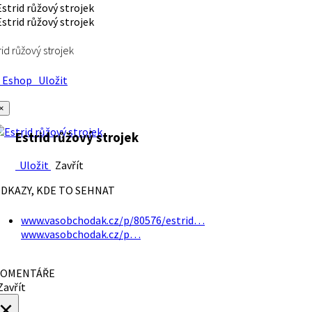
rid růžový strojek
Eshop
Uložit
×
Estrid růžový strojek
Uložit
Zavřít
DKAZY, KDE TO SEHNAT
www.vasobchodak.cz/p/80576/estrid…
www.vasobchodak.cz/p…
OMENTÁŘE
avřít
×