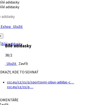
é adidasky
Eshop
Uložit
×
Bílé adidasky
38/2
Uložit
Zavřít
DKAZY, KDE TO SEHNAT
ccc.eu/cz/cs/p/sportovni-obuv-adidas-c…
ccc.eu/cz/cs/p…
OMENTÁŘE
avřít