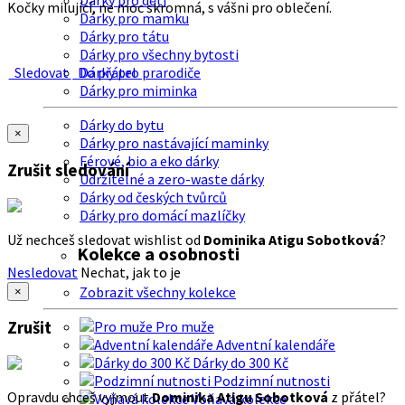
Dárky pro děti
Kočky milující, ne moc skromná, s vášni pro oblečení.
Dárky pro mamku
Dárky pro tátu
Dárky pro všechny bytosti
Sledovat
Do přátel
Dárky pro prarodiče
Dárky pro miminka
Dárky do bytu
×
Dárky pro nastávající maminky
Férové, bio a eko dárky
Zrušit sledování
Udržitelné a zero-waste dárky
Dárky od českých tvůrců
Dárky pro domácí mazlíčky
Už nechceš sledovat wishlist od
Dominika Atigu Sobotková
?
Kolekce a osobnosti
Nesledovat
Nechat, jak to je
Zobrazit všechny kolekce
×
Zrušit
Pro muže
Adventní kalendáře
Dárky do 300 Kč
Podzimní nutnosti
Opravdu chceš vyjmout
Dominika Atigu Sobotková
z přátel?
Voňavá kolekce