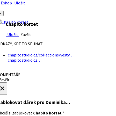
Eshop
Uložit
×
Chapito korzet
Uložit
Zavřít
DKAZY, KDE TO SEHNAT
chapitostudio.cz/collections/vesty…
chapitostudio.cz…
OMENTÁŘE
avřít
×
ablokovat dárek
pro Dominika…
hceš si zablokovat
Chapito korzet
?