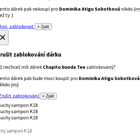
ento dárek pak nekoupí pro
Dominika Atigu Sobotková
nikdo jin
ež ty :)
no, zablokovat
× Zpět
×
rušit zablokování dárku
ž nechceš mít dárek
Chapito bunda Tee
zablokovaný?
ento dárek pak bude moci koupit pro
Dominika Atigu Sobotková
ěkdo jiný.
rušit zablokování
× Zpět
chy sampon K18