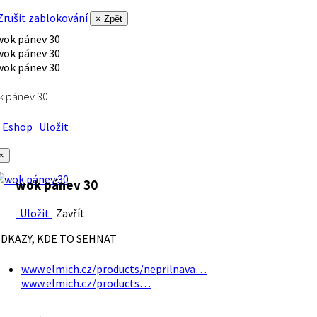
rušit zablokování
× Zpět
k pánev 30
Eshop
Uložit
×
wok pánev 30
Uložit
Zavřít
DKAZY, KDE TO SEHNAT
www.elmich.cz/products/neprilnava…
www.elmich.cz/products…