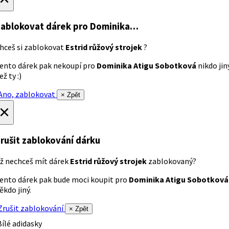
ablokovat dárek
pro Dominika…
hceš si zablokovat
Estrid růžový strojek
?
ento dárek pak nekoupí pro
Dominika Atigu Sobotková
nikdo jin
ež ty :)
no, zablokovat
× Zpět
×
rušit zablokování dárku
ž nechceš mít dárek
Estrid růžový strojek
zablokovaný?
ento dárek pak bude moci koupit pro
Dominika Atigu Sobotková
ěkdo jiný.
rušit zablokování
× Zpět