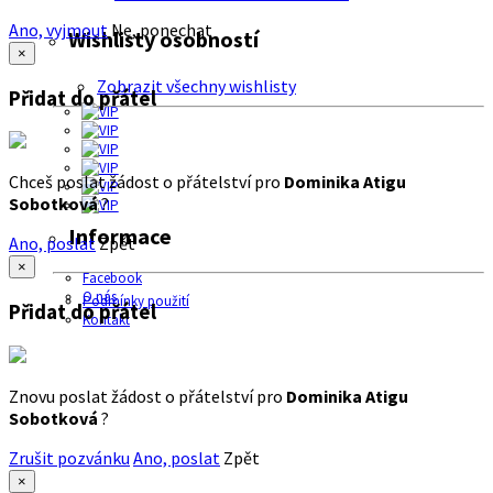
Ano, vyjmout
Ne, ponechat
Wishlisty osobností
×
Zobrazit všechny wishlisty
Přidat do přátel
Chceš poslat žádost o přátelství pro
Dominika Atigu
Sobotková
?
Informace
Ano, poslat
Zpět
×
Facebook
O nás
Podmínky použití
Přidat do přátel
Kontakt
Znovu poslat žádost o přátelství pro
Dominika Atigu
Sobotková
?
Zrušit pozvánku
Ano, poslat
Zpět
×