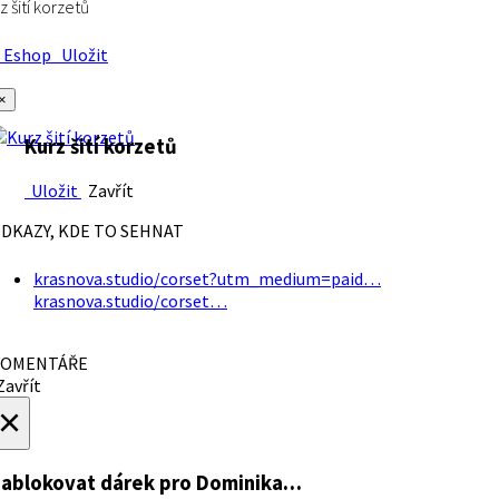
z šití korzetů
Eshop
Uložit
×
Kurz šití korzetů
Uložit
Zavřít
DKAZY, KDE TO SEHNAT
krasnova.studio/corset?utm_medium=paid…
krasnova.studio/corset…
OMENTÁŘE
avřít
×
ablokovat dárek
pro Dominika…