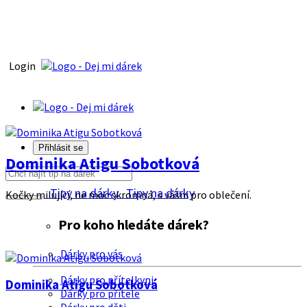
Login
Přihlásit se
Dominika Atigu Sobotková
Tipy na dárky
Tipy na dárky
Kočky milující, ne moc skromná, s vášni pro oblečení.
Pro koho hledáte dárek?
Dárky pro vás
Dárky pro přítelkyni
Dominika Atigu Sobotková
Dárky pro přítele