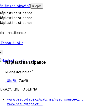
rušit zablokování
× Zpět
lasti na stipance
Eshop
Uložit
×
Náplasti na stipance
klidně dvě balení
Uložit
Zavřít
DKAZY, KDE TO SEHNAT
www.beautytape.cz/patches/?gad_source=1…
www.beautytape.cz…