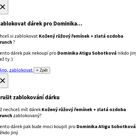
×
ablokovat dárek
pro Dominika…
hceš si zablokovat
Kožený růžový řemínek + zlatá ozdoba
runch
?
ento dárek pak nekoupí pro
Dominika Atigu Sobotková
nikdo jin
ež ty :)
no, zablokovat
× Zpět
×
rušit zablokování dárku
ž nechceš mít dárek
Kožený růžový řemínek + zlatá ozdoba
runch
zablokovaný?
ento dárek pak bude moci koupit pro
Dominika Atigu Sobotková
ěkdo jiný.