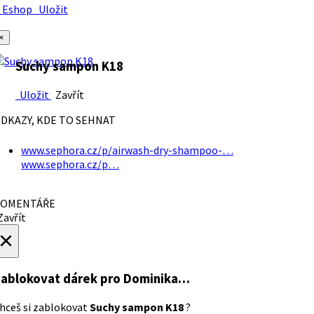
Eshop
Uložit
×
Suchy sampon K18
Uložit
Zavřít
DKAZY, KDE TO SEHNAT
www.sephora.cz/p/airwash-dry-shampoo-…
www.sephora.cz/p…
OMENTÁŘE
avřít
×
ablokovat dárek
pro Dominika…
hceš si zablokovat
Suchy sampon K18
?