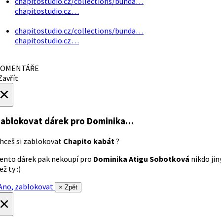
chapitostudio.cz/collections/bunda…
chapitostudio.cz…
chapitostudio.cz/collections/bunda…
chapitostudio.cz…
OMENTÁŘE
avřít
×
ablokovat dárek
pro Dominika…
hceš si zablokovat
Chapito kabát
?
ento dárek pak nekoupí pro
Dominika Atigu Sobotková
nikdo jin
ež ty :)
no, zablokovat
× Zpět
×