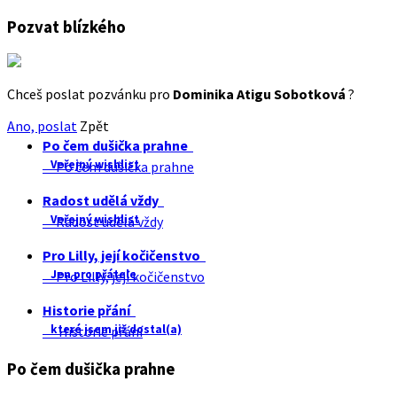
Pozvat blízkého
Chceš poslat pozvánku pro
Dominika Atigu Sobotková
?
Ano, poslat
Zpět
Po čem dušička prahne
Veřejný wishlist
Po čem dušička prahne
Radost udělá vždy
Veřejný wishlist
Radost udělá vždy
Pro Lilly, její kočičenstvo
Jen pro přátele
Pro Lilly, její kočičenstvo
Historie přání
které jsem již dostal(a)
Historie přání
Po čem dušička prahne