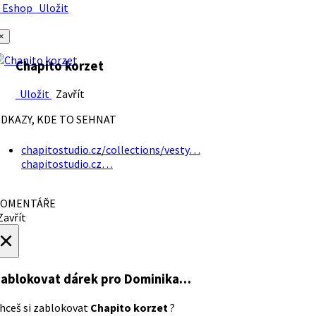
Eshop
Uložit
×
Chapito korzet
Uložit
Zavřít
DKAZY, KDE TO SEHNAT
chapitostudio.cz/collections/vesty…
chapitostudio.cz…
OMENTÁŘE
avřít
×
ablokovat dárek
pro Dominika…
hceš si zablokovat
Chapito korzet
?