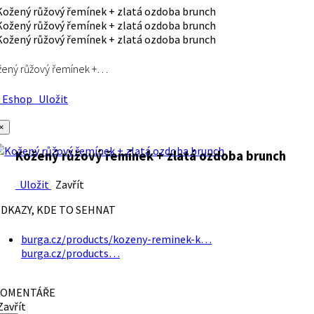
ený růžový řemínek +…
Eshop
Uložit
×
Kožený růžový řemínek + zlatá ozdoba brunch
Uložit
Zavřít
DKAZY, KDE TO SEHNAT
burga.cz/products/kozeny-reminek-k…
burga.cz/products…
OMENTÁŘE
avřít