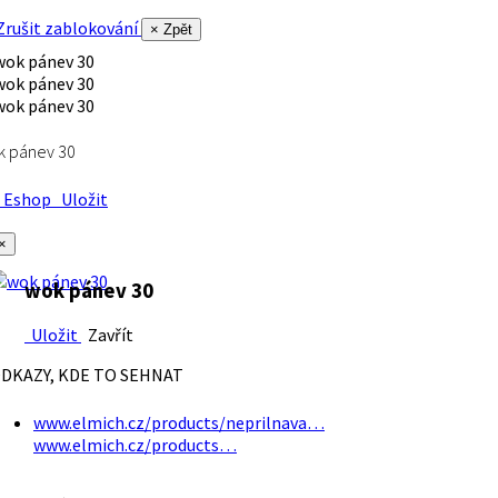
rušit zablokování
× Zpět
k pánev 30
Eshop
Uložit
×
wok pánev 30
Uložit
Zavřít
DKAZY, KDE TO SEHNAT
www.elmich.cz/products/neprilnava…
www.elmich.cz/products…