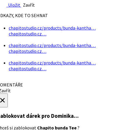
Uložit
Zavřít
DKAZY, KDE TO SEHNAT
chapitostudio.cz/products/bunda-kantha…
chapitostudio.cz…
chapitostudio.cz/products/bunda-kantha…
chapitostudio.cz…
chapitostudio.cz/products/bunda-kantha…
chapitostudio.cz…
OMENTÁŘE
avřít
×
ablokovat dárek
pro Dominika…
hceš si zablokovat
Chapito bunda Tee
?