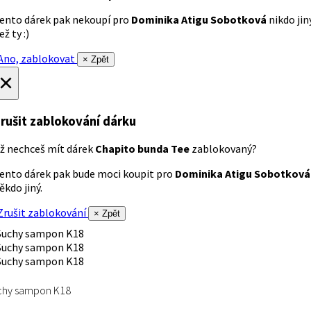
ento dárek pak nekoupí pro
Dominika Atigu Sobotková
nikdo jin
ež ty :)
no, zablokovat
× Zpět
×
rušit zablokování dárku
ž nechceš mít dárek
Chapito bunda Tee
zablokovaný?
ento dárek pak bude moci koupit pro
Dominika Atigu Sobotková
ěkdo jiný.
rušit zablokování
× Zpět
chy sampon K18