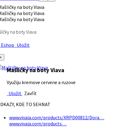
ličky na boty Viava
Eshop
Uložit
×
Mašličky na boty Viava
Využiju kremove cervene a ruzove
Uložit
Zavřít
DKAZY, KDE TO SEHNAT
www.vivaia.com/products/XRPD00812/Dora…
www.vivaia.com/products…