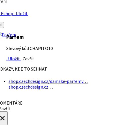
rfem
Eshop
Uložit
×
Parfem
Slevový kód CHAPITO10
Uložit
Zavřít
DKAZY, KDE TO SEHNAT
shop.czechdesign.cz/damske-parfemy…
shop.czechdesign.cz…
OMENTÁŘE
avřít
×