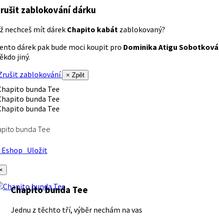
rušit zablokování dárku
ž nechceš mít dárek
Chapito kabát
zablokovaný?
ento dárek pak bude moci koupit pro
Dominika Atigu Sobotková
ěkdo jiný.
rušit zablokování
× Zpět
apito bunda Tee
Eshop
Uložit
×
Chapito bunda Tee
Jednu z těchto tří, výběr nechám na vas