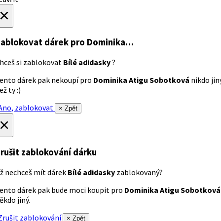
×
ablokovat dárek
pro Dominika…
hceš si zablokovat
Bílé adidasky
?
ento dárek pak nekoupí pro
Dominika Atigu Sobotková
nikdo jin
ež ty :)
no, zablokovat
× Zpět
×
rušit zablokování dárku
ž nechceš mít dárek
Bílé adidasky
zablokovaný?
ento dárek pak bude moci koupit pro
Dominika Atigu Sobotková
ěkdo jiný.
rušit zablokování
× Zpět