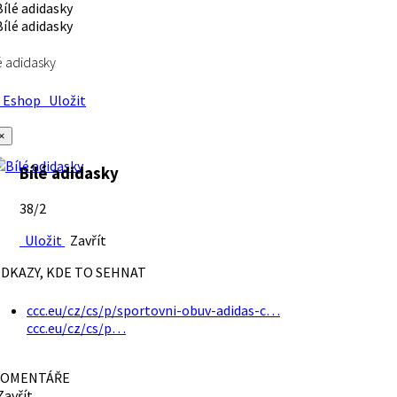
é adidasky
Eshop
Uložit
×
Bílé adidasky
38/2
Uložit
Zavřít
DKAZY, KDE TO SEHNAT
ccc.eu/cz/cs/p/sportovni-obuv-adidas-c…
ccc.eu/cz/cs/p…
OMENTÁŘE
avřít