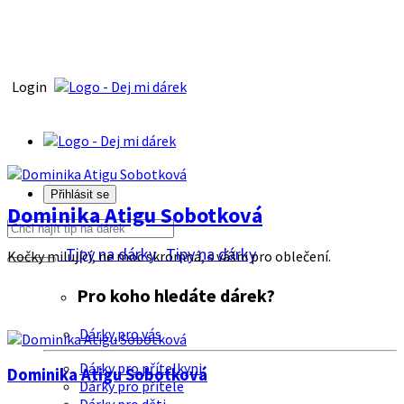
Login
Přihlásit se
Dominika Atigu Sobotková
Tipy na dárky
Tipy na dárky
Kočky milující, ne moc skromná, s vášni pro oblečení.
Pro koho hledáte dárek?
Dárky pro vás
Dárky pro přítelkyni
Dominika Atigu Sobotková
Dárky pro přítele