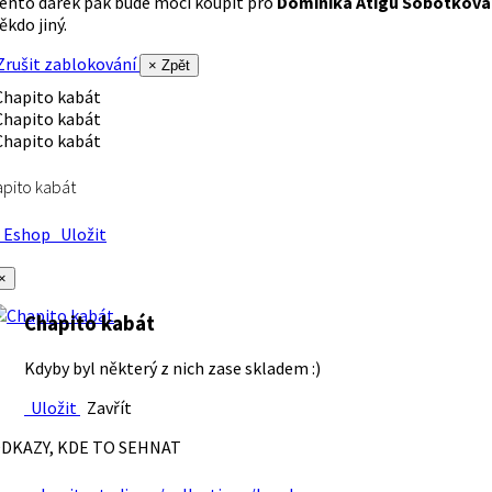
ento dárek pak bude moci koupit pro
Dominika Atigu Sobotková
ěkdo jiný.
rušit zablokování
× Zpět
pito kabát
Eshop
Uložit
×
Chapito kabát
Kdyby byl některý z nich zase skladem :)
Uložit
Zavřít
DKAZY, KDE TO SEHNAT