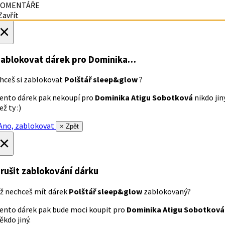
OMENTÁŘE
avřít
×
ablokovat dárek
pro Dominika…
hceš si zablokovat
Polštář sleep&glow
?
ento dárek pak nekoupí pro
Dominika Atigu Sobotková
nikdo jin
ež ty :)
no, zablokovat
× Zpět
×
rušit zablokování dárku
ž nechceš mít dárek
Polštář sleep&glow
zablokovaný?
ento dárek pak bude moci koupit pro
Dominika Atigu Sobotková
ěkdo jiný.