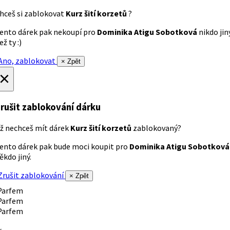
hceš si zablokovat
Kurz šití korzetů
?
ento dárek pak nekoupí pro
Dominika Atigu Sobotková
nikdo jin
ež ty :)
no, zablokovat
× Zpět
×
rušit zablokování dárku
ž nechceš mít dárek
Kurz šití korzetů
zablokovaný?
ento dárek pak bude moci koupit pro
Dominika Atigu Sobotková
ěkdo jiný.
rušit zablokování
× Zpět