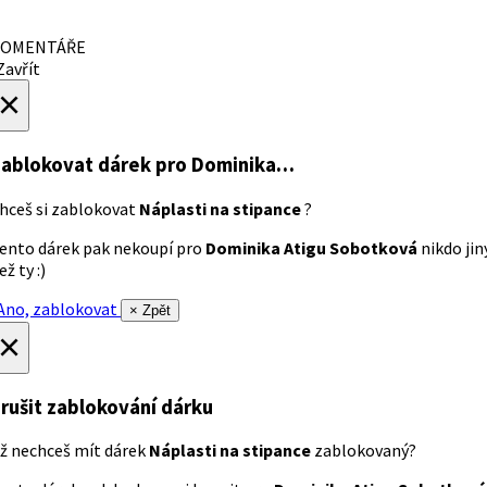
OMENTÁŘE
avřít
×
ablokovat dárek
pro Dominika…
hceš si zablokovat
Náplasti na stipance
?
ento dárek pak nekoupí pro
Dominika Atigu Sobotková
nikdo jin
ež ty :)
no, zablokovat
× Zpět
×
rušit zablokování dárku
ž nechceš mít dárek
Náplasti na stipance
zablokovaný?