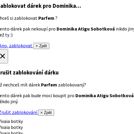
ablokovat dárek
pro Dominika…
hceš si zablokovat
Parfem
?
ento dárek pak nekoupí pro
Dominika Atigu Sobotková
nikdo jin
ež ty :)
no, zablokovat
× Zpět
×
rušit zablokování dárku
ž nechceš mít dárek
Parfem
zablokovaný?
ento dárek pak bude moci koupit pro
Dominika Atigu Sobotková
ěkdo jiný.
rušit zablokování
× Zpět