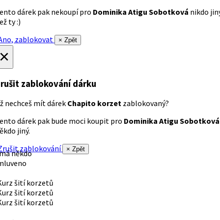
ento dárek pak nekoupí pro
Dominika Atigu Sobotková
nikdo jin
ež ty :)
no, zablokovat
× Zpět
×
rušit zablokování dárku
ž nechceš mít dárek
Chapito korzet
zablokovaný?
ento dárek pak bude moci koupit pro
Dominika Atigu Sobotková
ěkdo jiný.
rušit zablokování
× Zpět
 má někdo
mluveno