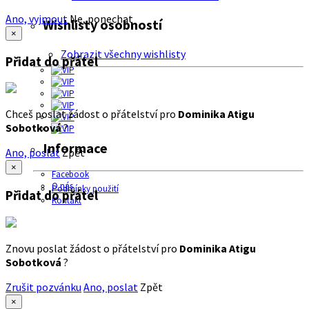
Ano, vyjmout
Ne, ponechat
Wishlisty osobností
×
Zobrazit všechny wishlisty
Přidat do přátel
Chceš poslat žádost o přátelství pro
Dominika Atigu
Sobotková
?
Informace
Ano, poslat
Zpět
×
Facebook
O nás
Podmínky použití
Přidat do přátel
Kontakt
Znovu poslat žádost o přátelství pro
Dominika Atigu
Sobotková
?
Zrušit pozvánku
Ano, poslat
Zpět
×