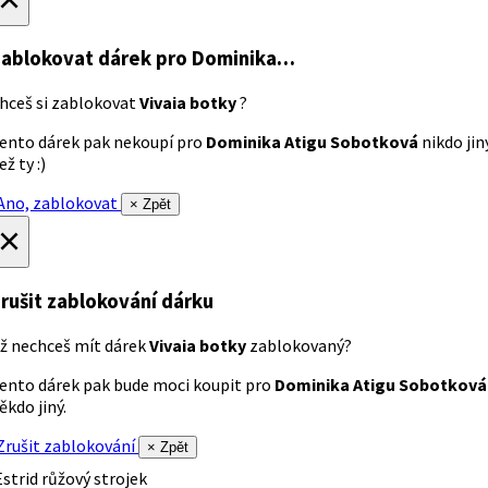
ablokovat dárek
pro Dominika…
hceš si zablokovat
Vivaia botky
?
ento dárek pak nekoupí pro
Dominika Atigu Sobotková
nikdo jin
ež ty :)
no, zablokovat
× Zpět
×
rušit zablokování dárku
ž nechceš mít dárek
Vivaia botky
zablokovaný?
ento dárek pak bude moci koupit pro
Dominika Atigu Sobotková
ěkdo jiný.
rušit zablokování
× Zpět