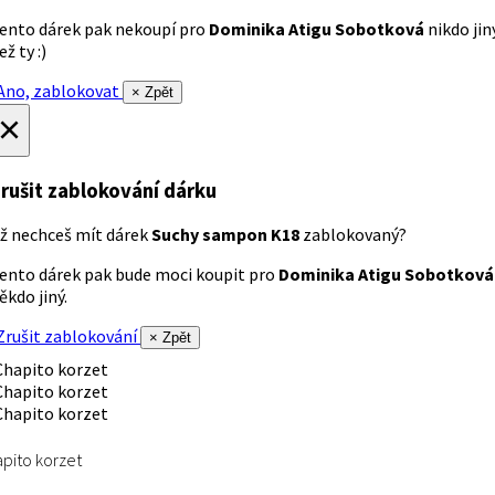
ento dárek pak nekoupí pro
Dominika Atigu Sobotková
nikdo jin
ež ty :)
no, zablokovat
× Zpět
×
rušit zablokování dárku
ž nechceš mít dárek
Suchy sampon K18
zablokovaný?
ento dárek pak bude moci koupit pro
Dominika Atigu Sobotková
ěkdo jiný.
rušit zablokování
× Zpět
pito korzet