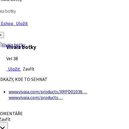
aia botky
Eshop
Uložit
×
Vivaia botky
Vel 38
Uložit
Zavřít
DKAZY, KDE TO SEHNAT
www.vivaia.com/products/XRPD01036…
www.vivaia.com/products…
OMENTÁŘE
avřít
×