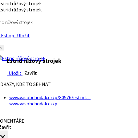
rid růžový strojek
Eshop
Uložit
×
Estrid růžový strojek
Uložit
Zavřít
DKAZY, KDE TO SEHNAT
www.vasobchodak.cz/p/80576/estrid…
www.vasobchodak.cz/p…
OMENTÁŘE
avřít
×