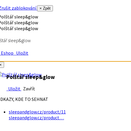
rušit zablokování
× Zpět
štář sleep&glow
Eshop
Uložit
×
Polštář sleep&glow
Uložit
Zavřít
DKAZY, KDE TO SEHNAT
sleepandglow.cz/product/11
sleepandglow.cz/product…