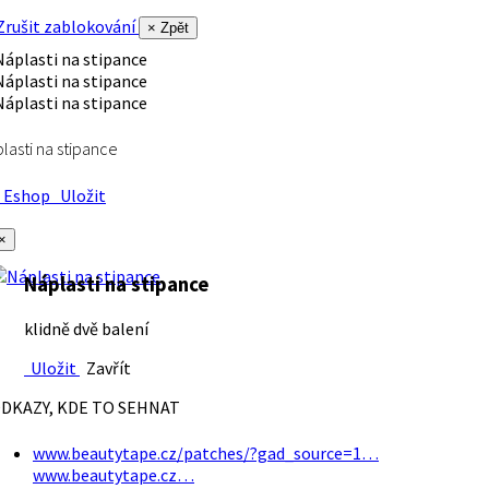
rušit zablokování
× Zpět
lasti na stipance
Eshop
Uložit
×
Náplasti na stipance
klidně dvě balení
Uložit
Zavřít
DKAZY, KDE TO SEHNAT
www.beautytape.cz/patches/?gad_source=1…
www.beautytape.cz…