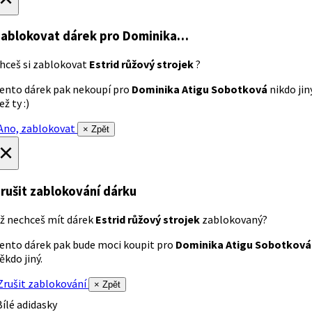
ablokovat dárek
pro Dominika…
hceš si zablokovat
Estrid růžový strojek
?
ento dárek pak nekoupí pro
Dominika Atigu Sobotková
nikdo jin
ež ty :)
no, zablokovat
× Zpět
×
rušit zablokování dárku
ž nechceš mít dárek
Estrid růžový strojek
zablokovaný?
ento dárek pak bude moci koupit pro
Dominika Atigu Sobotková
ěkdo jiný.
rušit zablokování
× Zpět