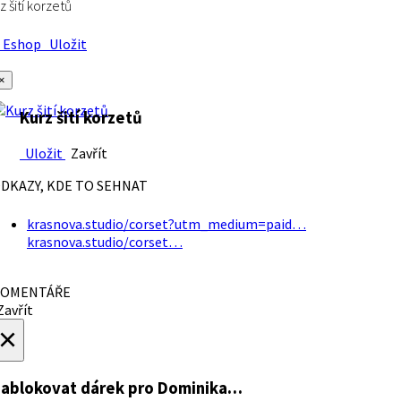
z šití korzetů
Eshop
Uložit
×
Kurz šití korzetů
Uložit
Zavřít
DKAZY, KDE TO SEHNAT
krasnova.studio/corset?utm_medium=paid…
krasnova.studio/corset…
OMENTÁŘE
avřít
×
ablokovat dárek
pro Dominika…