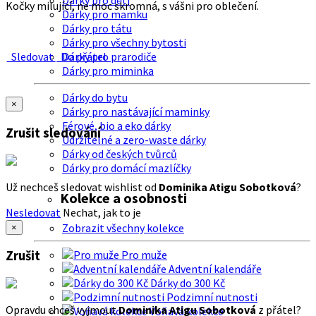
Dárky pro děti
Kočky milující, ne moc skromná, s vášni pro oblečení.
Dárky pro mamku
Dárky pro tátu
Dárky pro všechny bytosti
Sledovat
Do přátel
Dárky pro prarodiče
Dárky pro miminka
Dárky do bytu
×
Dárky pro nastávající maminky
Férové, bio a eko dárky
Zrušit sledování
Udržitelné a zero-waste dárky
Dárky od českých tvůrců
Dárky pro domácí mazlíčky
Už nechceš sledovat wishlist od
Dominika Atigu Sobotková
?
Kolekce a osobnosti
Nesledovat
Nechat, jak to je
Zobrazit všechny kolekce
×
Zrušit
Pro muže
Adventní kalendáře
Dárky do 300 Kč
Podzimní nutnosti
Opravdu chceš vyjmout
Dominika Atigu Sobotková
z přátel?
Voňavá kolekce