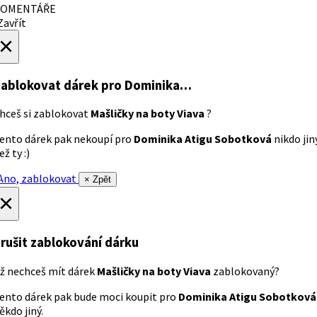
OMENTÁŘE
avřít
×
ablokovat dárek
pro Dominika…
hceš si zablokovat
Mašličky na boty Viava
?
ento dárek pak nekoupí pro
Dominika Atigu Sobotková
nikdo jin
ež ty :)
no, zablokovat
× Zpět
×
rušit zablokování dárku
ž nechceš mít dárek
Mašličky na boty Viava
zablokovaný?
ento dárek pak bude moci koupit pro
Dominika Atigu Sobotková
ěkdo jiný.