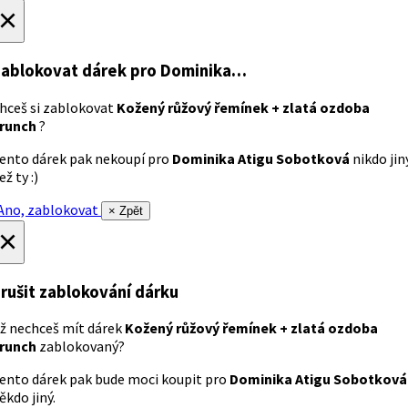
×
ablokovat dárek
pro Dominika…
hceš si zablokovat
Kožený růžový řemínek + zlatá ozdoba
runch
?
ento dárek pak nekoupí pro
Dominika Atigu Sobotková
nikdo jin
ež ty :)
no, zablokovat
× Zpět
×
rušit zablokování dárku
ž nechceš mít dárek
Kožený růžový řemínek + zlatá ozdoba
runch
zablokovaný?
ento dárek pak bude moci koupit pro
Dominika Atigu Sobotková
ěkdo jiný.