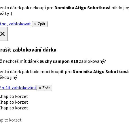
ento dárek pak nekoupí pro
Dominika Atigu Sobotková
nikdo jin
ež ty :)
no, zablokovat
× Zpět
×
rušit zablokování dárku
ž nechceš mít dárek
Suchy sampon K18
zablokovaný?
ento dárek pak bude moci koupit pro
Dominika Atigu Sobotková
ěkdo jiný.
rušit zablokování
× Zpět
pito korzet