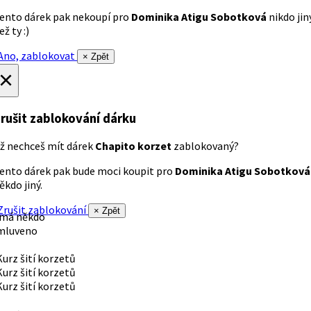
ento dárek pak nekoupí pro
Dominika Atigu Sobotková
nikdo jin
ež ty :)
no, zablokovat
× Zpět
×
rušit zablokování dárku
ž nechceš mít dárek
Chapito korzet
zablokovaný?
ento dárek pak bude moci koupit pro
Dominika Atigu Sobotková
ěkdo jiný.
rušit zablokování
× Zpět
 má někdo
mluveno