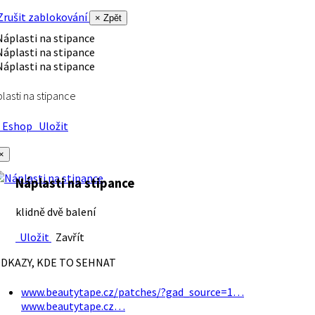
rušit zablokování
× Zpět
lasti na stipance
Eshop
Uložit
×
Náplasti na stipance
klidně dvě balení
Uložit
Zavřít
DKAZY, KDE TO SEHNAT
www.beautytape.cz/patches/?gad_source=1…
www.beautytape.cz…