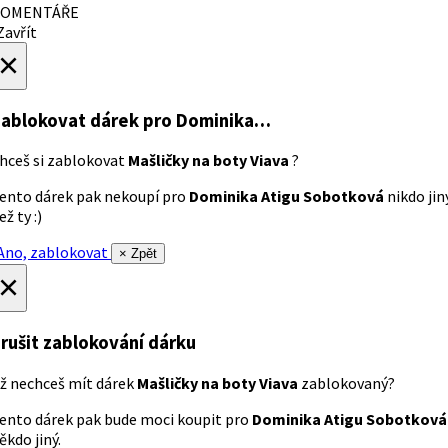
OMENTÁŘE
avřít
×
ablokovat dárek
pro Dominika…
hceš si zablokovat
Mašličky na boty Viava
?
ento dárek pak nekoupí pro
Dominika Atigu Sobotková
nikdo jin
ež ty :)
no, zablokovat
× Zpět
×
rušit zablokování dárku
ž nechceš mít dárek
Mašličky na boty Viava
zablokovaný?
ento dárek pak bude moci koupit pro
Dominika Atigu Sobotková
ěkdo jiný.