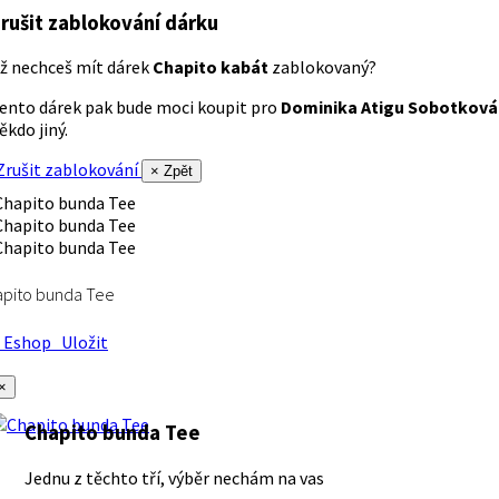
rušit zablokování dárku
ž nechceš mít dárek
Chapito kabát
zablokovaný?
ento dárek pak bude moci koupit pro
Dominika Atigu Sobotková
ěkdo jiný.
rušit zablokování
× Zpět
apito bunda Tee
Eshop
Uložit
×
Chapito bunda Tee
Jednu z těchto tří, výběr nechám na vas