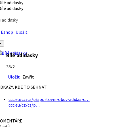
é adidasky
Eshop
Uložit
×
Bílé adidasky
38/2
Uložit
Zavřít
DKAZY, KDE TO SEHNAT
ccc.eu/cz/cs/p/sportovni-obuv-adidas-c…
ccc.eu/cz/cs/p…
OMENTÁŘE
avřít