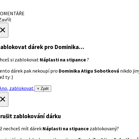
OMENTÁŘE
avřít
×
ablokovat dárek
pro Dominika…
hceš si zablokovat
Náplasti na stipance
?
ento dárek pak nekoupí pro
Dominika Atigu Sobotková
nikdo jin
ež ty :)
no, zablokovat
× Zpět
×
rušit zablokování dárku
ž nechceš mít dárek
Náplasti na stipance
zablokovaný?