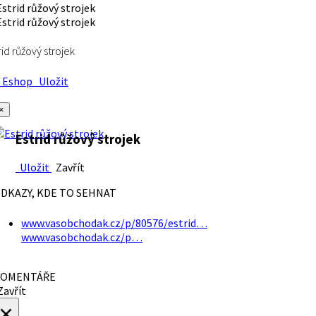
rid růžový strojek
Eshop
Uložit
×
Estrid růžový strojek
Uložit
Zavřít
DKAZY, KDE TO SEHNAT
www.vasobchodak.cz/p/80576/estrid…
www.vasobchodak.cz/p…
OMENTÁŘE
avřít
×