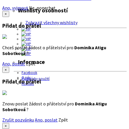
Ano, vyjmout
Ne, ponechat
Wishlisty osobností
×
Zobrazit všechny wishlisty
Přidat do přátel
Chceš poslat žádost o přátelství pro
Dominika Atigu
Sobotková
?
Informace
Ano, poslat
Zpět
×
Facebook
O nás
Podmínky použití
Přidat do přátel
Kontakt
Znovu poslat žádost o přátelství pro
Dominika Atigu
Sobotková
?
Zrušit pozvánku
Ano, poslat
Zpět
×