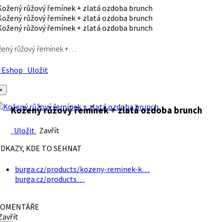
ený růžový řemínek +…
Eshop
Uložit
×
Kožený růžový řemínek + zlatá ozdoba brunch
Uložit
Zavřít
DKAZY, KDE TO SEHNAT
burga.cz/products/kozeny-reminek-k…
burga.cz/products…
OMENTÁŘE
avřít