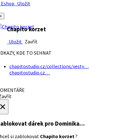
Eshop
Uložit
×
Chapito korzet
Uložit
Zavřít
DKAZY, KDE TO SEHNAT
chapitostudio.cz/collections/vesty…
chapitostudio.cz…
OMENTÁŘE
avřít
×
ablokovat dárek
pro Dominika…
hceš si zablokovat
Chapito korzet
?