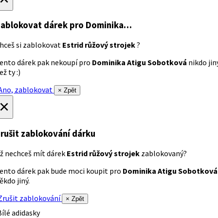
ablokovat dárek
pro Dominika…
hceš si zablokovat
Estrid růžový strojek
?
ento dárek pak nekoupí pro
Dominika Atigu Sobotková
nikdo jin
ež ty :)
no, zablokovat
× Zpět
×
rušit zablokování dárku
ž nechceš mít dárek
Estrid růžový strojek
zablokovaný?
ento dárek pak bude moci koupit pro
Dominika Atigu Sobotková
ěkdo jiný.
rušit zablokování
× Zpět