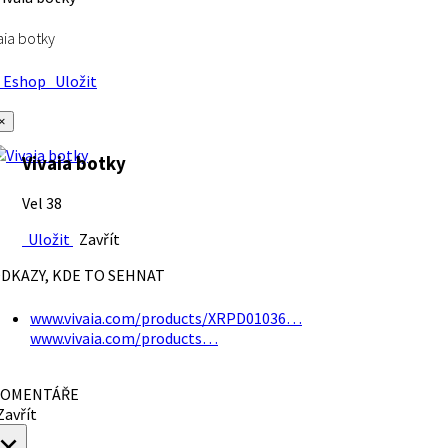
aia botky
Eshop
Uložit
×
Vivaia botky
Vel 38
Uložit
Zavřít
DKAZY, KDE TO SEHNAT
www.vivaia.com/products/XRPD01036…
www.vivaia.com/products…
OMENTÁŘE
avřít
×