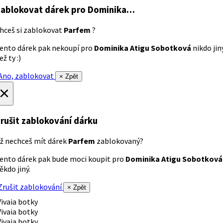
ablokovat dárek
pro Dominika…
hceš si zablokovat
Parfem
?
ento dárek pak nekoupí pro
Dominika Atigu Sobotková
nikdo jin
ež ty :)
no, zablokovat
× Zpět
×
rušit zablokování dárku
ž nechceš mít dárek
Parfem
zablokovaný?
ento dárek pak bude moci koupit pro
Dominika Atigu Sobotková
ěkdo jiný.
rušit zablokování
× Zpět