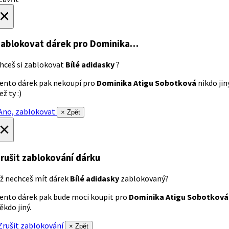
×
ablokovat dárek
pro Dominika…
hceš si zablokovat
Bílé adidasky
?
ento dárek pak nekoupí pro
Dominika Atigu Sobotková
nikdo jin
ež ty :)
no, zablokovat
× Zpět
×
rušit zablokování dárku
ž nechceš mít dárek
Bílé adidasky
zablokovaný?
ento dárek pak bude moci koupit pro
Dominika Atigu Sobotková
ěkdo jiný.
rušit zablokování
× Zpět