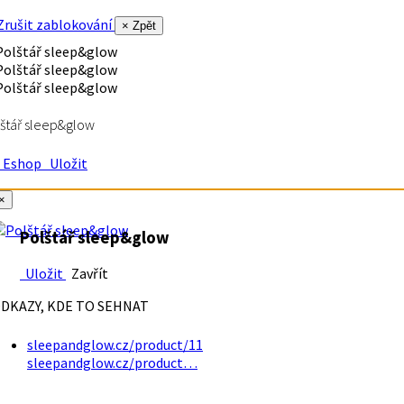
rušit zablokování
× Zpět
štář sleep&glow
Eshop
Uložit
×
Polštář sleep&glow
Uložit
Zavřít
DKAZY, KDE TO SEHNAT
sleepandglow.cz/product/11
sleepandglow.cz/product…