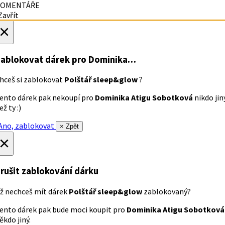
OMENTÁŘE
avřít
×
ablokovat dárek
pro Dominika…
hceš si zablokovat
Polštář sleep&glow
?
ento dárek pak nekoupí pro
Dominika Atigu Sobotková
nikdo jin
ež ty :)
no, zablokovat
× Zpět
×
rušit zablokování dárku
ž nechceš mít dárek
Polštář sleep&glow
zablokovaný?
ento dárek pak bude moci koupit pro
Dominika Atigu Sobotková
ěkdo jiný.