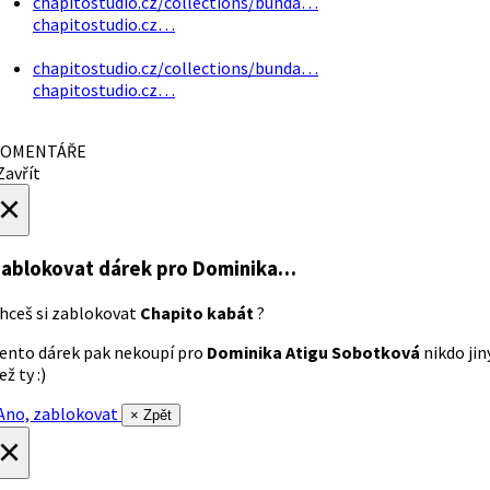
chapitostudio.cz/collections/bunda…
chapitostudio.cz…
chapitostudio.cz/collections/bunda…
chapitostudio.cz…
OMENTÁŘE
avřít
×
ablokovat dárek
pro Dominika…
hceš si zablokovat
Chapito kabát
?
ento dárek pak nekoupí pro
Dominika Atigu Sobotková
nikdo jin
ež ty :)
no, zablokovat
× Zpět
×