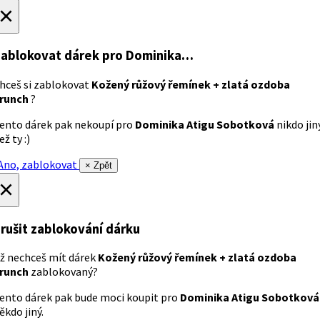
×
ablokovat dárek
pro Dominika…
hceš si zablokovat
Kožený růžový řemínek + zlatá ozdoba
runch
?
ento dárek pak nekoupí pro
Dominika Atigu Sobotková
nikdo jin
ež ty :)
no, zablokovat
× Zpět
×
rušit zablokování dárku
ž nechceš mít dárek
Kožený růžový řemínek + zlatá ozdoba
runch
zablokovaný?
ento dárek pak bude moci koupit pro
Dominika Atigu Sobotková
ěkdo jiný.