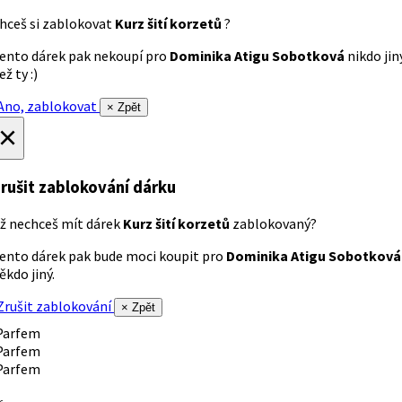
hceš si zablokovat
Kurz šití korzetů
?
ento dárek pak nekoupí pro
Dominika Atigu Sobotková
nikdo jin
ež ty :)
no, zablokovat
× Zpět
×
rušit zablokování dárku
ž nechceš mít dárek
Kurz šití korzetů
zablokovaný?
ento dárek pak bude moci koupit pro
Dominika Atigu Sobotková
ěkdo jiný.
rušit zablokování
× Zpět