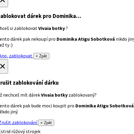
ablokovat dárek
pro Dominika…
hceš si zablokovat
Vivaia botky
?
ento dárek pak nekoupí pro
Dominika Atigu Sobotková
nikdo jin
ež ty :)
no, zablokovat
× Zpět
×
rušit zablokování dárku
ž nechceš mít dárek
Vivaia botky
zablokovaný?
ento dárek pak bude moci koupit pro
Dominika Atigu Sobotková
ěkdo jiný.
rušit zablokování
× Zpět