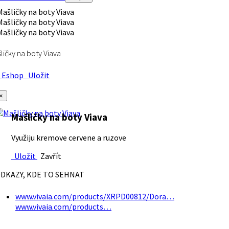
ličky na boty Viava
Eshop
Uložit
×
Mašličky na boty Viava
Využiju kremove cervene a ruzove
Uložit
Zavřít
DKAZY, KDE TO SEHNAT
www.vivaia.com/products/XRPD00812/Dora…
www.vivaia.com/products…