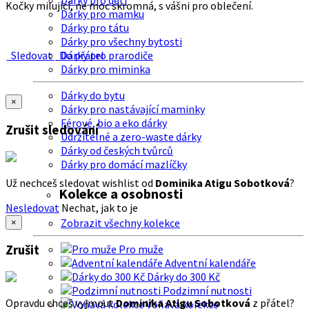
Dárky pro děti
Kočky milující, ne moc skromná, s vášni pro oblečení.
Dárky pro mamku
Dárky pro tátu
Dárky pro všechny bytosti
Sledovat
Do přátel
Dárky pro prarodiče
Dárky pro miminka
Dárky do bytu
×
Dárky pro nastávající maminky
Férové, bio a eko dárky
Zrušit sledování
Udržitelné a zero-waste dárky
Dárky od českých tvůrců
Dárky pro domácí mazlíčky
Už nechceš sledovat wishlist od
Dominika Atigu Sobotková
?
Kolekce a osobnosti
Nesledovat
Nechat, jak to je
Zobrazit všechny kolekce
×
Zrušit
Pro muže
Adventní kalendáře
Dárky do 300 Kč
Podzimní nutnosti
Opravdu chceš vyjmout
Dominika Atigu Sobotková
z přátel?
Voňavá kolekce