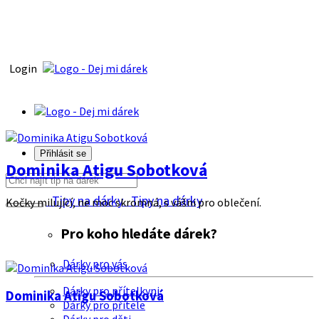
Login
Přihlásit se
Dominika Atigu Sobotková
Tipy na dárky
Tipy na dárky
Kočky milující, ne moc skromná, s vášni pro oblečení.
Pro koho hledáte dárek?
Dárky pro vás
Dárky pro přítelkyni
Dominika Atigu Sobotková
Dárky pro přítele