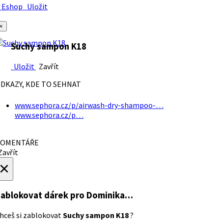
Eshop
Uložit
×
Suchy sampon K18
Uložit
Zavřít
DKAZY, KDE TO SEHNAT
www.sephora.cz/p/airwash-dry-shampoo-…
www.sephora.cz/p…
OMENTÁŘE
avřít
×
ablokovat dárek
pro Dominika…
hceš si zablokovat
Suchy sampon K18
?