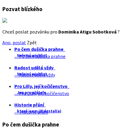
Pozvat blízkého
Chceš poslat pozvánku pro
Dominika Atigu Sobotková
?
Ano, poslat
Zpět
Po čem dušička prahne
Veřejný wishlist
Po čem dušička prahne
Radost udělá vždy
Veřejný wishlist
Radost udělá vždy
Pro Lilly, její kočičenstvo
Jen pro přátele
Pro Lilly, její kočičenstvo
Historie přání
které jsem již dostal(a)
Historie přání
Po čem dušička prahne