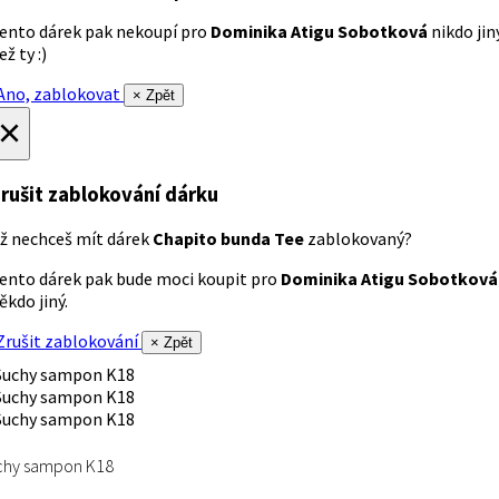
ento dárek pak nekoupí pro
Dominika Atigu Sobotková
nikdo jin
ež ty :)
no, zablokovat
× Zpět
×
rušit zablokování dárku
ž nechceš mít dárek
Chapito bunda Tee
zablokovaný?
ento dárek pak bude moci koupit pro
Dominika Atigu Sobotková
ěkdo jiný.
rušit zablokování
× Zpět
chy sampon K18