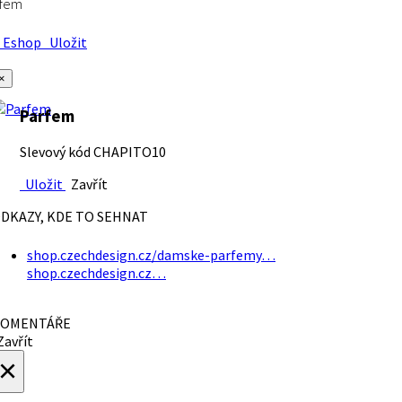
rfem
Eshop
Uložit
×
Parfem
Slevový kód CHAPITO10
Uložit
Zavřít
DKAZY, KDE TO SEHNAT
shop.czechdesign.cz/damske-parfemy…
shop.czechdesign.cz…
OMENTÁŘE
avřít
×