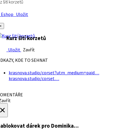
z šití korzetů
Eshop
Uložit
×
Kurz šití korzetů
Uložit
Zavřít
DKAZY, KDE TO SEHNAT
krasnova.studio/corset?utm_medium=paid…
krasnova.studio/corset…
OMENTÁŘE
avřít
×
ablokovat dárek
pro Dominika…