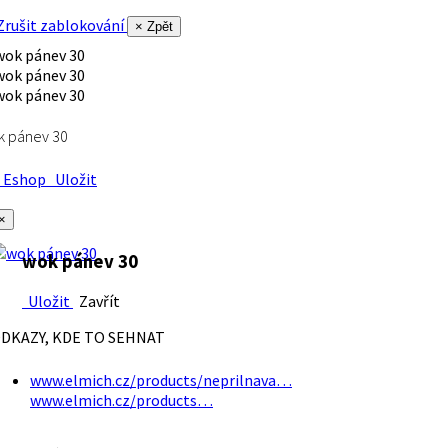
rušit zablokování
× Zpět
k pánev 30
Eshop
Uložit
×
wok pánev 30
Uložit
Zavřít
DKAZY, KDE TO SEHNAT
www.elmich.cz/products/neprilnava…
www.elmich.cz/products…