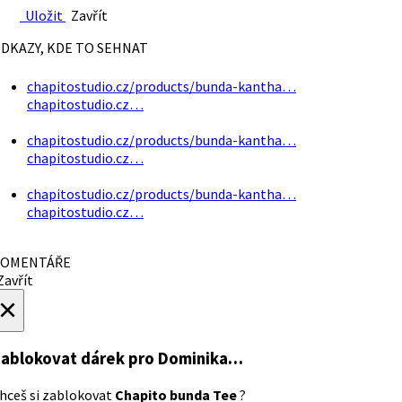
Uložit
Zavřít
DKAZY, KDE TO SEHNAT
chapitostudio.cz/products/bunda-kantha…
chapitostudio.cz…
chapitostudio.cz/products/bunda-kantha…
chapitostudio.cz…
chapitostudio.cz/products/bunda-kantha…
chapitostudio.cz…
OMENTÁŘE
avřít
×
ablokovat dárek
pro Dominika…
hceš si zablokovat
Chapito bunda Tee
?