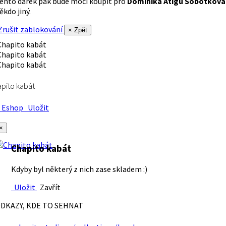
ento dárek pak bude moci koupit pro
Dominika Atigu Sobotková
ěkdo jiný.
rušit zablokování
× Zpět
pito kabát
Eshop
Uložit
×
Chapito kabát
Kdyby byl některý z nich zase skladem :)
Uložit
Zavřít
DKAZY, KDE TO SEHNAT