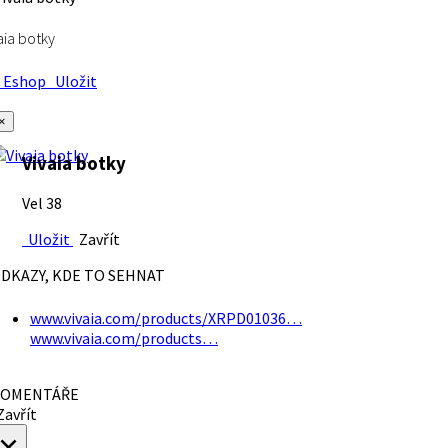
aia botky
Eshop
Uložit
×
Vivaia botky
Vel 38
Uložit
Zavřít
DKAZY, KDE TO SEHNAT
www.vivaia.com/products/XRPD01036…
www.vivaia.com/products…
OMENTÁŘE
avřít
×