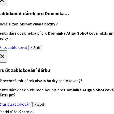
ablokovat dárek
pro Dominika…
hceš si zablokovat
Vivaia botky
?
ento dárek pak nekoupí pro
Dominika Atigu Sobotková
nikdo jin
ež ty :)
no, zablokovat
× Zpět
×
rušit zablokování dárku
ž nechceš mít dárek
Vivaia botky
zablokovaný?
ento dárek pak bude moci koupit pro
Dominika Atigu Sobotková
ěkdo jiný.
rušit zablokování
× Zpět