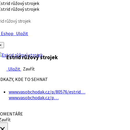
rid růžový strojek
Eshop
Uložit
×
Estrid růžový strojek
Uložit
Zavřít
DKAZY, KDE TO SEHNAT
www.vasobchodak.cz/p/80576/estrid…
www.vasobchodak.cz/p…
OMENTÁŘE
avřít
×