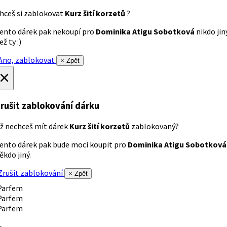
hceš si zablokovat
Kurz šití korzetů
?
ento dárek pak nekoupí pro
Dominika Atigu Sobotková
nikdo jin
ež ty :)
no, zablokovat
× Zpět
×
rušit zablokování dárku
ž nechceš mít dárek
Kurz šití korzetů
zablokovaný?
ento dárek pak bude moci koupit pro
Dominika Atigu Sobotková
ěkdo jiný.
rušit zablokování
× Zpět