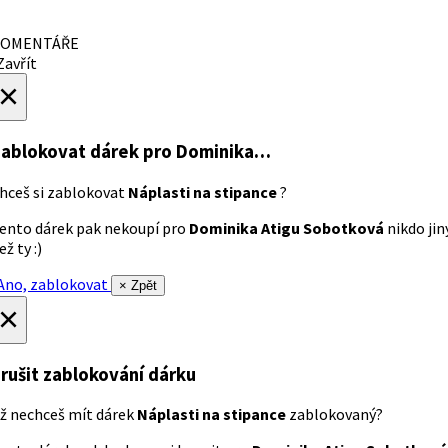
OMENTÁŘE
avřít
×
ablokovat dárek
pro Dominika…
hceš si zablokovat
Náplasti na stipance
?
ento dárek pak nekoupí pro
Dominika Atigu Sobotková
nikdo jin
ež ty :)
no, zablokovat
× Zpět
×
rušit zablokování dárku
ž nechceš mít dárek
Náplasti na stipance
zablokovaný?