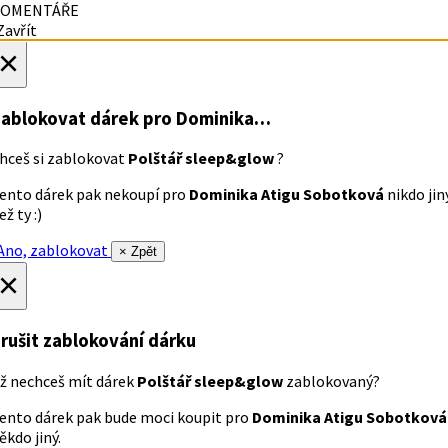
OMENTÁŘE
avřít
×
ablokovat dárek
pro Dominika…
hceš si zablokovat
Polštář sleep&glow
?
ento dárek pak nekoupí pro
Dominika Atigu Sobotková
nikdo jin
ež ty :)
no, zablokovat
× Zpět
×
rušit zablokování dárku
ž nechceš mít dárek
Polštář sleep&glow
zablokovaný?
ento dárek pak bude moci koupit pro
Dominika Atigu Sobotková
ěkdo jiný.