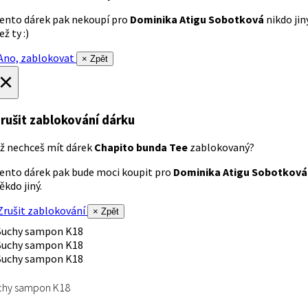
ento dárek pak nekoupí pro
Dominika Atigu Sobotková
nikdo jin
ež ty :)
no, zablokovat
× Zpět
×
rušit zablokování dárku
ž nechceš mít dárek
Chapito bunda Tee
zablokovaný?
ento dárek pak bude moci koupit pro
Dominika Atigu Sobotková
ěkdo jiný.
rušit zablokování
× Zpět
chy sampon K18