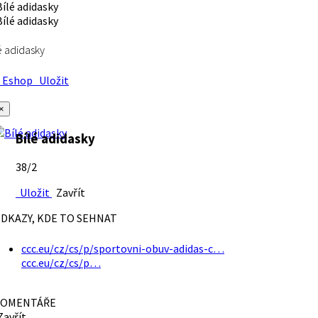
é adidasky
Eshop
Uložit
×
Bílé adidasky
38/2
Uložit
Zavřít
DKAZY, KDE TO SEHNAT
ccc.eu/cz/cs/p/sportovni-obuv-adidas-c…
ccc.eu/cz/cs/p…
OMENTÁŘE
avřít