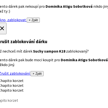
ento dárek pak nekoupí pro
Dominika Atigu Sobotková
nikdo jin
ež ty :)
no, zablokovat
× Zpět
×
rušit zablokování dárku
ž nechceš mít dárek
Suchy sampon K18
zablokovaný?
ento dárek pak bude moci koupit pro
Dominika Atigu Sobotková
ěkdo jiný.
rušit zablokování
× Zpět
pito korzet