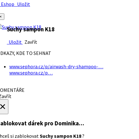
Eshop
Uložit
×
Suchy sampon K18
Uložit
Zavřít
DKAZY, KDE TO SEHNAT
www.sephora.cz/p/airwash-dry-shampoo-…
www.sephora.cz/p…
OMENTÁŘE
avřít
×
ablokovat dárek
pro Dominika…
hceš si zablokovat
Suchy sampon K18
?