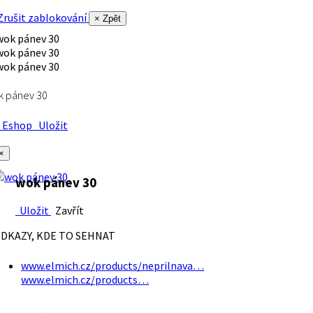
rušit zablokování
× Zpět
k pánev 30
Eshop
Uložit
×
wok pánev 30
Uložit
Zavřít
DKAZY, KDE TO SEHNAT
www.elmich.cz/products/neprilnava…
www.elmich.cz/products…