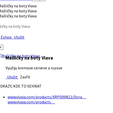
ličky na boty Viava
Eshop
Uložit
×
Mašličky na boty Viava
Využiju kremove cervene a ruzove
Uložit
Zavřít
DKAZY, KDE TO SEHNAT
www.vivaia.com/products/XRPD00812/Dora…
www.vivaia.com/products…