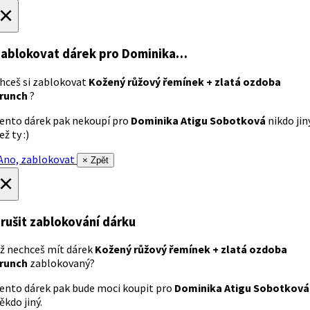
×
ablokovat dárek
pro Dominika…
hceš si zablokovat
Kožený růžový řemínek + zlatá ozdoba
runch
?
ento dárek pak nekoupí pro
Dominika Atigu Sobotková
nikdo jin
ež ty :)
no, zablokovat
× Zpět
×
rušit zablokování dárku
ž nechceš mít dárek
Kožený růžový řemínek + zlatá ozdoba
runch
zablokovaný?
ento dárek pak bude moci koupit pro
Dominika Atigu Sobotková
ěkdo jiný.