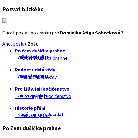
Pozvat blízkého
Chceš poslat pozvánku pro
Dominika Atigu Sobotková
?
Ano, poslat
Zpět
Po čem dušička prahne
Veřejný wishlist
Po čem dušička prahne
Radost udělá vždy
Veřejný wishlist
Radost udělá vždy
Pro Lilly, její kočičenstvo
Jen pro přátele
Pro Lilly, její kočičenstvo
Historie přání
které jsem již dostal(a)
Historie přání
Po čem dušička prahne