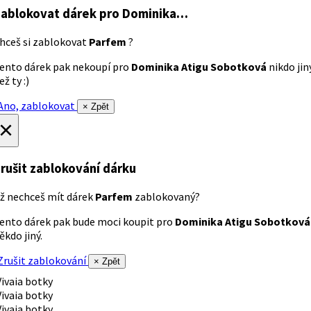
ablokovat dárek
pro Dominika…
hceš si zablokovat
Parfem
?
ento dárek pak nekoupí pro
Dominika Atigu Sobotková
nikdo jin
ež ty :)
no, zablokovat
× Zpět
×
rušit zablokování dárku
ž nechceš mít dárek
Parfem
zablokovaný?
ento dárek pak bude moci koupit pro
Dominika Atigu Sobotková
ěkdo jiný.
rušit zablokování
× Zpět