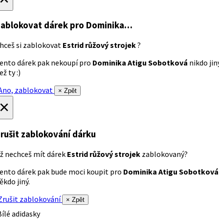
ablokovat dárek
pro Dominika…
hceš si zablokovat
Estrid růžový strojek
?
ento dárek pak nekoupí pro
Dominika Atigu Sobotková
nikdo jin
ež ty :)
no, zablokovat
× Zpět
×
rušit zablokování dárku
ž nechceš mít dárek
Estrid růžový strojek
zablokovaný?
ento dárek pak bude moci koupit pro
Dominika Atigu Sobotková
ěkdo jiný.
rušit zablokování
× Zpět