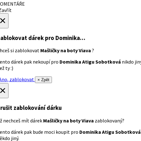
OMENTÁŘE
avřít
×
ablokovat dárek
pro Dominika…
hceš si zablokovat
Mašličky na boty Viava
?
ento dárek pak nekoupí pro
Dominika Atigu Sobotková
nikdo jin
ež ty :)
no, zablokovat
× Zpět
×
rušit zablokování dárku
ž nechceš mít dárek
Mašličky na boty Viava
zablokovaný?
ento dárek pak bude moci koupit pro
Dominika Atigu Sobotková
ěkdo jiný.