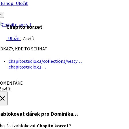
Eshop
Uložit
×
Chapito korzet
Uložit
Zavřít
DKAZY, KDE TO SEHNAT
chapitostudio.cz/collections/vesty…
chapitostudio.cz…
OMENTÁŘE
avřít
×
ablokovat dárek
pro Dominika…
hceš si zablokovat
Chapito korzet
?