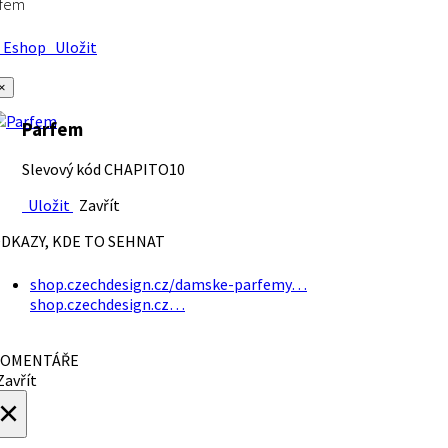
rfem
Eshop
Uložit
×
Parfem
Slevový kód CHAPITO10
Uložit
Zavřít
DKAZY, KDE TO SEHNAT
shop.czechdesign.cz/damske-parfemy…
shop.czechdesign.cz…
OMENTÁŘE
avřít
×