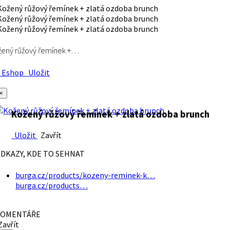
ený růžový řemínek +…
Eshop
Uložit
×
Kožený růžový řemínek + zlatá ozdoba brunch
Uložit
Zavřít
DKAZY, KDE TO SEHNAT
burga.cz/products/kozeny-reminek-k…
burga.cz/products…
OMENTÁŘE
avřít