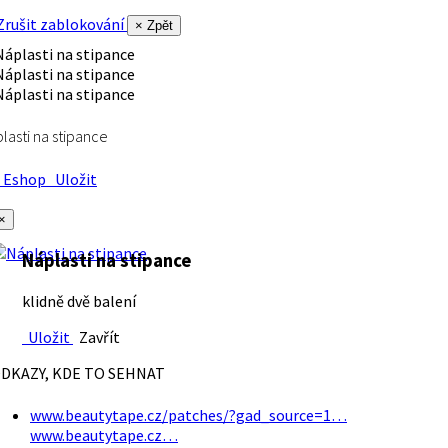
rušit zablokování
× Zpět
lasti na stipance
Eshop
Uložit
×
Náplasti na stipance
klidně dvě balení
Uložit
Zavřít
DKAZY, KDE TO SEHNAT
www.beautytape.cz/patches/?gad_source=1…
www.beautytape.cz…