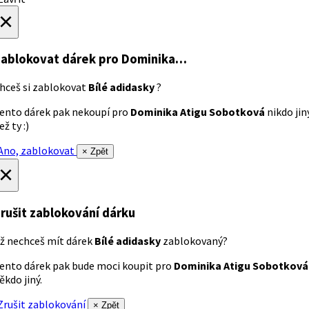
×
ablokovat dárek
pro Dominika…
hceš si zablokovat
Bílé adidasky
?
ento dárek pak nekoupí pro
Dominika Atigu Sobotková
nikdo jin
ež ty :)
no, zablokovat
× Zpět
×
rušit zablokování dárku
ž nechceš mít dárek
Bílé adidasky
zablokovaný?
ento dárek pak bude moci koupit pro
Dominika Atigu Sobotková
ěkdo jiný.
rušit zablokování
× Zpět