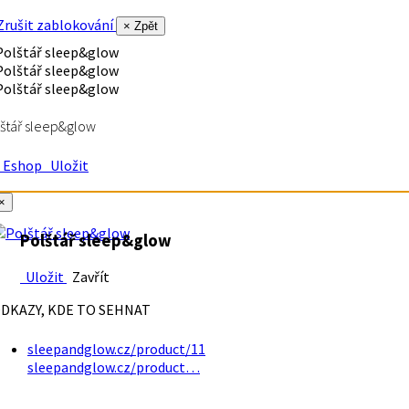
rušit zablokování
× Zpět
štář sleep&glow
Eshop
Uložit
×
Polštář sleep&glow
Uložit
Zavřít
DKAZY, KDE TO SEHNAT
sleepandglow.cz/product/11
sleepandglow.cz/product…