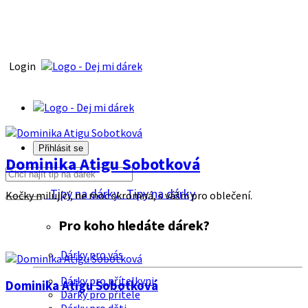
Login
Přihlásit se
Dominika Atigu Sobotková
Tipy na dárky
Tipy na dárky
Kočky milující, ne moc skromná, s vášni pro oblečení.
Pro koho hledáte dárek?
Dárky pro vás
Dárky pro přítelkyni
Dominika Atigu Sobotková
Dárky pro přítele