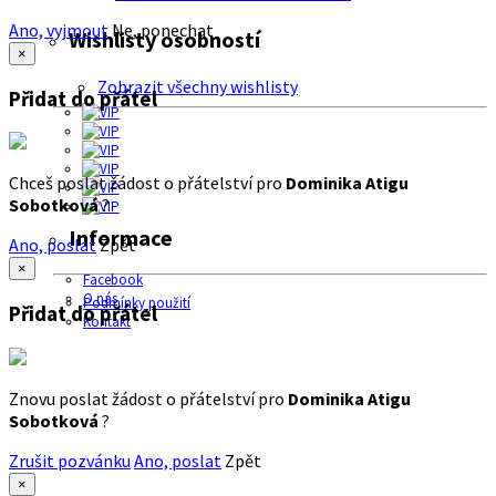
Ano, vyjmout
Ne, ponechat
Wishlisty osobností
×
Zobrazit všechny wishlisty
Přidat do přátel
Chceš poslat žádost o přátelství pro
Dominika Atigu
Sobotková
?
Informace
Ano, poslat
Zpět
×
Facebook
O nás
Podmínky použití
Přidat do přátel
Kontakt
Znovu poslat žádost o přátelství pro
Dominika Atigu
Sobotková
?
Zrušit pozvánku
Ano, poslat
Zpět
×