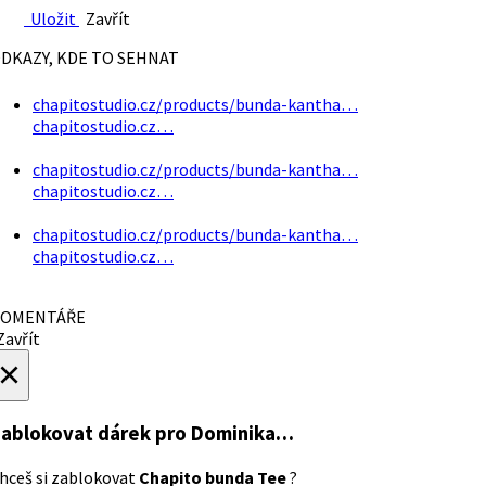
Uložit
Zavřít
DKAZY, KDE TO SEHNAT
chapitostudio.cz/products/bunda-kantha…
chapitostudio.cz…
chapitostudio.cz/products/bunda-kantha…
chapitostudio.cz…
chapitostudio.cz/products/bunda-kantha…
chapitostudio.cz…
OMENTÁŘE
avřít
×
ablokovat dárek
pro Dominika…
hceš si zablokovat
Chapito bunda Tee
?