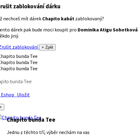
rušit zablokování dárku
ž nechceš mít dárek
Chapito kabát
zablokovaný?
ento dárek pak bude moci koupit pro
Dominika Atigu Sobotková
ěkdo jiný.
rušit zablokování
× Zpět
apito bunda Tee
Eshop
Uložit
×
Chapito bunda Tee
Jednu z těchto tří, výběr nechám na vas