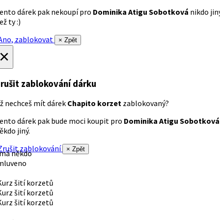
ento dárek pak nekoupí pro
Dominika Atigu Sobotková
nikdo jin
ež ty :)
no, zablokovat
× Zpět
×
rušit zablokování dárku
ž nechceš mít dárek
Chapito korzet
zablokovaný?
ento dárek pak bude moci koupit pro
Dominika Atigu Sobotková
ěkdo jiný.
rušit zablokování
× Zpět
 má někdo
mluveno