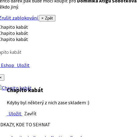
ento dárek pak bude moci koupit pro
Dominika Atigu Sobotková
ěkdo jiný.
rušit zablokování
× Zpět
pito kabát
Eshop
Uložit
×
Chapito kabát
Kdyby byl některý z nich zase skladem :)
Uložit
Zavřít
DKAZY, KDE TO SEHNAT