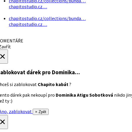
chapitostudio.cz/collections/bunda…
chapitostudio.cz…
chapitostudio.cz/collections/bunda…
chapitostudio.cz…
OMENTÁŘE
avřít
×
ablokovat dárek
pro Dominika…
hceš si zablokovat
Chapito kabát
?
ento dárek pak nekoupí pro
Dominika Atigu Sobotková
nikdo jin
ež ty :)
no, zablokovat
× Zpět
×