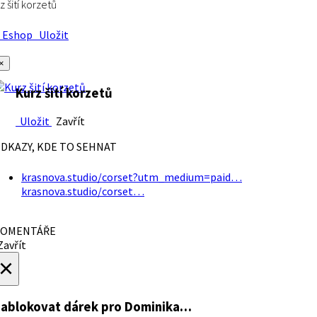
z šití korzetů
Eshop
Uložit
×
Kurz šití korzetů
Uložit
Zavřít
DKAZY, KDE TO SEHNAT
krasnova.studio/corset?utm_medium=paid…
krasnova.studio/corset…
OMENTÁŘE
avřít
×
ablokovat dárek
pro Dominika…