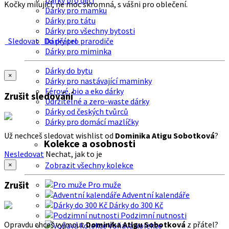
Dárky pro děti
Kočky milující, ne moc skromná, s vášni pro oblečení.
Dárky pro mamku
Dárky pro tátu
Dárky pro všechny bytosti
Sledovat
Do přátel
Dárky pro prarodiče
Dárky pro miminka
Dárky do bytu
×
Dárky pro nastávající maminky
Férové, bio a eko dárky
Zrušit sledování
Udržitelné a zero-waste dárky
Dárky od českých tvůrců
Dárky pro domácí mazlíčky
Už nechceš sledovat wishlist od
Dominika Atigu Sobotková
?
Kolekce a osobnosti
Nesledovat
Nechat, jak to je
Zobrazit všechny kolekce
×
Zrušit
Pro muže
Adventní kalendáře
Dárky do 300 Kč
Podzimní nutnosti
Opravdu chceš vyjmout
Dominika Atigu Sobotková
z přátel?
Voňavá kolekce