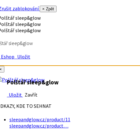
rušit zablokování
× Zpět
štář sleep&glow
Eshop
Uložit
×
Polštář sleep&glow
Uložit
Zavřít
DKAZY, KDE TO SEHNAT
sleepandglow.cz/product/11
sleepandglow.cz/product…