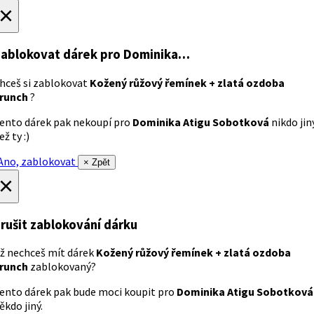
×
ablokovat dárek
pro Dominika…
hceš si zablokovat
Kožený růžový řemínek + zlatá ozdoba
runch
?
ento dárek pak nekoupí pro
Dominika Atigu Sobotková
nikdo jin
ež ty :)
no, zablokovat
× Zpět
×
rušit zablokování dárku
ž nechceš mít dárek
Kožený růžový řemínek + zlatá ozdoba
runch
zablokovaný?
ento dárek pak bude moci koupit pro
Dominika Atigu Sobotková
ěkdo jiný.