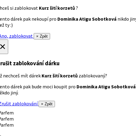
hceš si zablokovat
Kurz šití korzetů
?
ento dárek pak nekoupí pro
Dominika Atigu Sobotková
nikdo jin
ež ty :)
no, zablokovat
× Zpět
×
rušit zablokování dárku
ž nechceš mít dárek
Kurz šití korzetů
zablokovaný?
ento dárek pak bude moci koupit pro
Dominika Atigu Sobotková
ěkdo jiný.
rušit zablokování
× Zpět