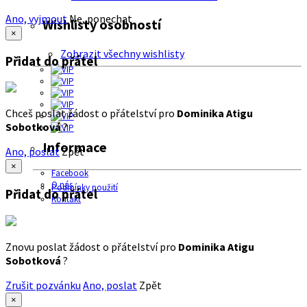
Ano, vyjmout
Ne, ponechat
Wishlisty osobností
×
Zobrazit všechny wishlisty
Přidat do přátel
Chceš poslat žádost o přátelství pro
Dominika Atigu
Sobotková
?
Informace
Ano, poslat
Zpět
×
Facebook
O nás
Podmínky použití
Přidat do přátel
Kontakt
Znovu poslat žádost o přátelství pro
Dominika Atigu
Sobotková
?
Zrušit pozvánku
Ano, poslat
Zpět
×