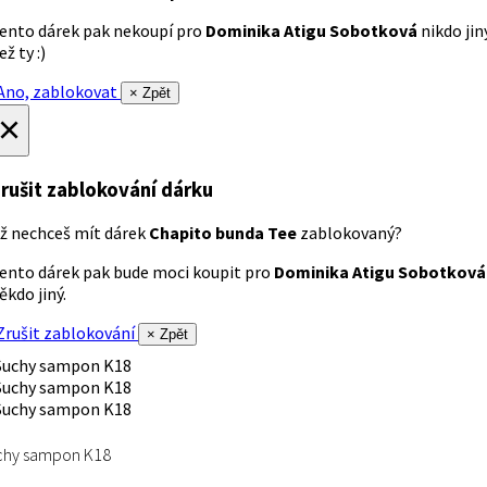
ento dárek pak nekoupí pro
Dominika Atigu Sobotková
nikdo jin
ež ty :)
no, zablokovat
× Zpět
×
rušit zablokování dárku
ž nechceš mít dárek
Chapito bunda Tee
zablokovaný?
ento dárek pak bude moci koupit pro
Dominika Atigu Sobotková
ěkdo jiný.
rušit zablokování
× Zpět
chy sampon K18