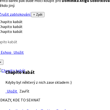
ento dárek pak bude moci koupit pro
Dominika Atigu Sobotková
ěkdo jiný.
rušit zablokování
× Zpět
pito kabát
Eshop
Uložit
×
Chapito kabát
Kdyby byl některý z nich zase skladem :)
Uložit
Zavřít
DKAZY, KDE TO SEHNAT