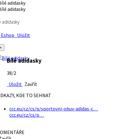
é adidasky
Eshop
Uložit
×
Bílé adidasky
38/2
Uložit
Zavřít
DKAZY, KDE TO SEHNAT
ccc.eu/cz/cs/p/sportovni-obuv-adidas-c…
ccc.eu/cz/cs/p…
OMENTÁŘE
avřít