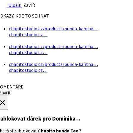
Uložit
Zavřít
DKAZY, KDE TO SEHNAT
chapitostudio.cz/products/bunda-kantha…
chapitostudio.cz…
chapitostudio.cz/products/bunda-kantha…
chapitostudio.cz…
chapitostudio.cz/products/bunda-kantha…
chapitostudio.cz…
OMENTÁŘE
avřít
×
ablokovat dárek
pro Dominika…
hceš si zablokovat
Chapito bunda Tee
?