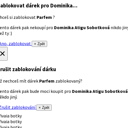
ablokovat dárek
pro Dominika…
hceš si zablokovat
Parfem
?
ento dárek pak nekoupí pro
Dominika Atigu Sobotková
nikdo jin
ež ty :)
no, zablokovat
× Zpět
×
rušit zablokování dárku
ž nechceš mít dárek
Parfem
zablokovaný?
ento dárek pak bude moci koupit pro
Dominika Atigu Sobotková
ěkdo jiný.
rušit zablokování
× Zpět