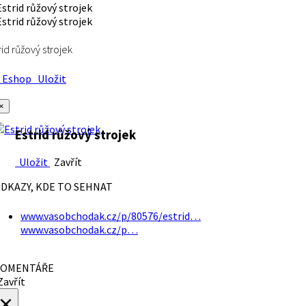
rid růžový strojek
Eshop
Uložit
×
Estrid růžový strojek
Uložit
Zavřít
DKAZY, KDE TO SEHNAT
www.vasobchodak.cz/p/80576/estrid…
www.vasobchodak.cz/p…
OMENTÁŘE
avřít
×