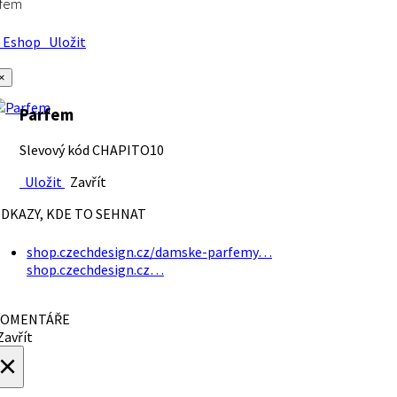
rfem
Eshop
Uložit
×
Parfem
Slevový kód CHAPITO10
Uložit
Zavřít
DKAZY, KDE TO SEHNAT
shop.czechdesign.cz/damske-parfemy…
shop.czechdesign.cz…
OMENTÁŘE
avřít
×