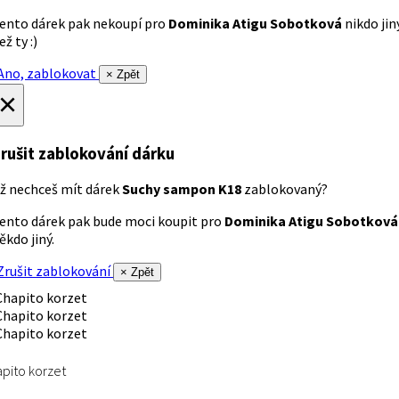
ento dárek pak nekoupí pro
Dominika Atigu Sobotková
nikdo jin
ež ty :)
no, zablokovat
× Zpět
×
rušit zablokování dárku
ž nechceš mít dárek
Suchy sampon K18
zablokovaný?
ento dárek pak bude moci koupit pro
Dominika Atigu Sobotková
ěkdo jiný.
rušit zablokování
× Zpět
pito korzet