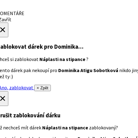
OMENTÁŘE
avřít
×
ablokovat dárek
pro Dominika…
hceš si zablokovat
Náplasti na stipance
?
ento dárek pak nekoupí pro
Dominika Atigu Sobotková
nikdo jin
ež ty :)
no, zablokovat
× Zpět
×
rušit zablokování dárku
ž nechceš mít dárek
Náplasti na stipance
zablokovaný?