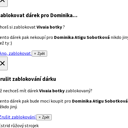
ablokovat dárek
pro Dominika…
hceš si zablokovat
Vivaia botky
?
ento dárek pak nekoupí pro
Dominika Atigu Sobotková
nikdo jin
ež ty :)
no, zablokovat
× Zpět
×
rušit zablokování dárku
ž nechceš mít dárek
Vivaia botky
zablokovaný?
ento dárek pak bude moci koupit pro
Dominika Atigu Sobotková
ěkdo jiný.
rušit zablokování
× Zpět