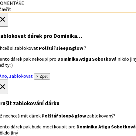
OMENTÁŘE
avřít
×
ablokovat dárek
pro Dominika…
hceš si zablokovat
Polštář sleep&glow
?
ento dárek pak nekoupí pro
Dominika Atigu Sobotková
nikdo jin
ež ty :)
no, zablokovat
× Zpět
×
rušit zablokování dárku
ž nechceš mít dárek
Polštář sleep&glow
zablokovaný?
ento dárek pak bude moci koupit pro
Dominika Atigu Sobotková
ěkdo jiný.