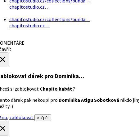
chapitostudio.cz/collections/bunda…
chapitostudio.cz…
chapitostudio.cz/collections/bunda…
chapitostudio.cz…
OMENTÁŘE
avřít
×
ablokovat dárek
pro Dominika…
hceš si zablokovat
Chapito kabát
?
ento dárek pak nekoupí pro
Dominika Atigu Sobotková
nikdo jin
ež ty :)
no, zablokovat
× Zpět
×