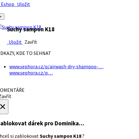
Eshop
Uložit
×
Suchy sampon K18
Uložit
Zavřít
DKAZY, KDE TO SEHNAT
www.sephora.cz/p/airwash-dry-shampoo-…
www.sephora.cz/p…
OMENTÁŘE
avřít
×
ablokovat dárek
pro Dominika…
hceš si zablokovat
Suchy sampon K18
?