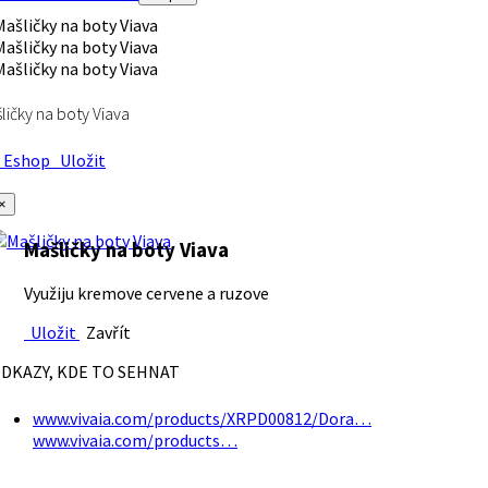
ličky na boty Viava
Eshop
Uložit
×
Mašličky na boty Viava
Využiju kremove cervene a ruzove
Uložit
Zavřít
DKAZY, KDE TO SEHNAT
www.vivaia.com/products/XRPD00812/Dora…
www.vivaia.com/products…