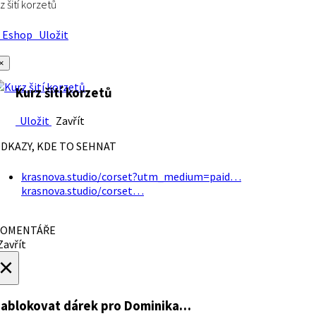
z šití korzetů
Eshop
Uložit
×
Kurz šití korzetů
Uložit
Zavřít
DKAZY, KDE TO SEHNAT
krasnova.studio/corset?utm_medium=paid…
krasnova.studio/corset…
OMENTÁŘE
avřít
×
ablokovat dárek
pro Dominika…