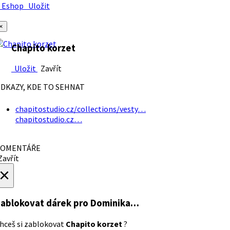
Eshop
Uložit
×
Chapito korzet
Uložit
Zavřít
DKAZY, KDE TO SEHNAT
chapitostudio.cz/collections/vesty…
chapitostudio.cz…
OMENTÁŘE
avřít
×
ablokovat dárek
pro Dominika…
hceš si zablokovat
Chapito korzet
?