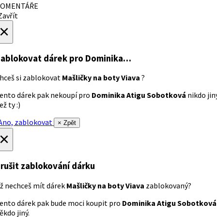
OMENTÁŘE
avřít
×
ablokovat dárek
pro Dominika…
hceš si zablokovat
Mašličky na boty Viava
?
ento dárek pak nekoupí pro
Dominika Atigu Sobotková
nikdo jin
ež ty :)
no, zablokovat
× Zpět
×
rušit zablokování dárku
ž nechceš mít dárek
Mašličky na boty Viava
zablokovaný?
ento dárek pak bude moci koupit pro
Dominika Atigu Sobotková
ěkdo jiný.