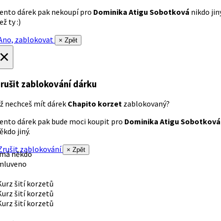
ento dárek pak nekoupí pro
Dominika Atigu Sobotková
nikdo jin
ež ty :)
no, zablokovat
× Zpět
×
rušit zablokování dárku
ž nechceš mít dárek
Chapito korzet
zablokovaný?
ento dárek pak bude moci koupit pro
Dominika Atigu Sobotková
ěkdo jiný.
rušit zablokování
× Zpět
 má někdo
mluveno