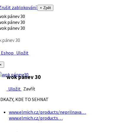
rušit zablokování
× Zpět
k pánev 30
Eshop
Uložit
×
wok pánev 30
Uložit
Zavřít
DKAZY, KDE TO SEHNAT
www.elmich.cz/products/neprilnava…
www.elmich.cz/products…