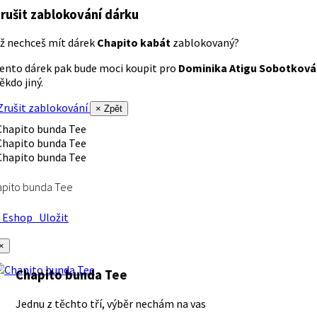
rušit zablokování dárku
ž nechceš mít dárek
Chapito kabát
zablokovaný?
ento dárek pak bude moci koupit pro
Dominika Atigu Sobotková
ěkdo jiný.
rušit zablokování
× Zpět
apito bunda Tee
Eshop
Uložit
×
Chapito bunda Tee
Jednu z těchto tří, výběr nechám na vas