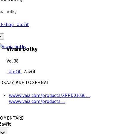
aia botky
Eshop
Uložit
×
Vivaia botky
Vel 38
Uložit
Zavřít
DKAZY, KDE TO SEHNAT
www.vivaia.com/products/XRPD01036…
www.vivaia.com/products…
OMENTÁŘE
avřít
×