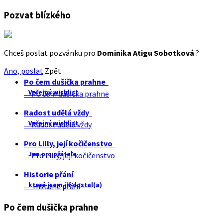
Pozvat blízkého
Chceš poslat pozvánku pro
Dominika Atigu Sobotková
?
Ano, poslat
Zpět
Po čem dušička prahne
Veřejný wishlist
Po čem dušička prahne
Radost udělá vždy
Veřejný wishlist
Radost udělá vždy
Pro Lilly, její kočičenstvo
Jen pro přátele
Pro Lilly, její kočičenstvo
Historie přání
které jsem již dostal(a)
Historie přání
Po čem dušička prahne