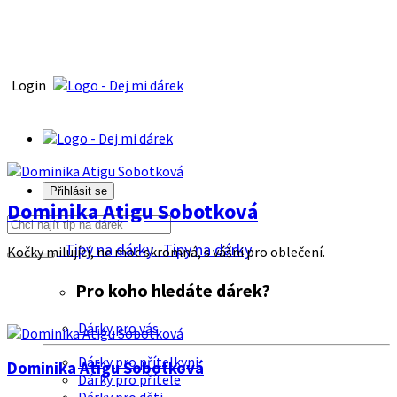
Login
Přihlásit se
Dominika Atigu Sobotková
Tipy na dárky
Tipy na dárky
Kočky milující, ne moc skromná, s vášni pro oblečení.
Pro koho hledáte dárek?
Dárky pro vás
Dárky pro přítelkyni
Dominika Atigu Sobotková
Dárky pro přítele