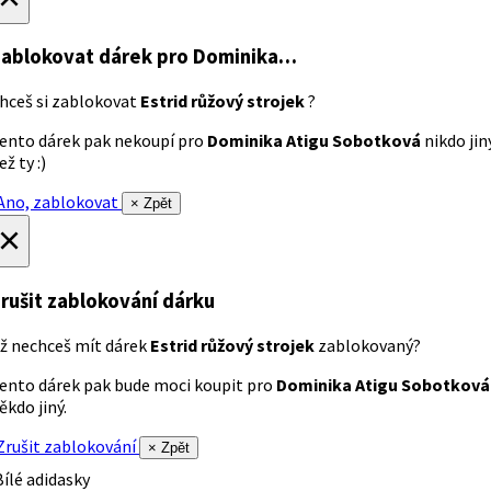
ablokovat dárek
pro Dominika…
hceš si zablokovat
Estrid růžový strojek
?
ento dárek pak nekoupí pro
Dominika Atigu Sobotková
nikdo jin
ež ty :)
no, zablokovat
× Zpět
×
rušit zablokování dárku
ž nechceš mít dárek
Estrid růžový strojek
zablokovaný?
ento dárek pak bude moci koupit pro
Dominika Atigu Sobotková
ěkdo jiný.
rušit zablokování
× Zpět