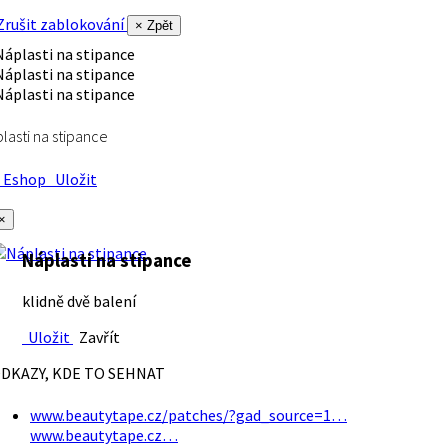
rušit zablokování
× Zpět
lasti na stipance
Eshop
Uložit
×
Náplasti na stipance
klidně dvě balení
Uložit
Zavřít
DKAZY, KDE TO SEHNAT
www.beautytape.cz/patches/?gad_source=1…
www.beautytape.cz…