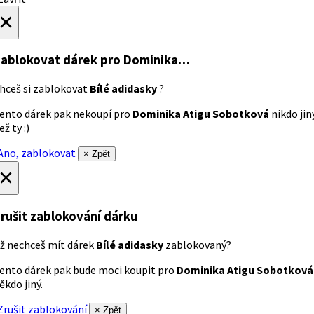
×
ablokovat dárek
pro Dominika…
hceš si zablokovat
Bílé adidasky
?
ento dárek pak nekoupí pro
Dominika Atigu Sobotková
nikdo jin
ež ty :)
no, zablokovat
× Zpět
×
rušit zablokování dárku
ž nechceš mít dárek
Bílé adidasky
zablokovaný?
ento dárek pak bude moci koupit pro
Dominika Atigu Sobotková
ěkdo jiný.
rušit zablokování
× Zpět