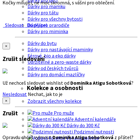
Dárky pro děti
Kočky milující, ne moc skromná, s vášni pro oblečení.
Dárky pro mamku
Dárky pro tátu
Dárky pro všechny bytosti
Sledovat
Do přátel
Dárky pro prarodiče
Dárky pro miminka
Dárky do bytu
×
Dárky pro nastávající maminky
Férové, bio a eko dárky
Zrušit sledování
Udržitelné a zero-waste dárky
Dárky od českých tvůrců
Dárky pro domácí mazlíčky
Už nechceš sledovat wishlist od
Dominika Atigu Sobotková
?
Kolekce a osobnosti
Nesledovat
Nechat, jak to je
Zobrazit všechny kolekce
×
Zrušit
Pro muže
Adventní kalendáře
Dárky do 300 Kč
Podzimní nutnosti
Opravdu chceš vyjmout
Dominika Atigu Sobotková
z přátel?
Voňavá kolekce