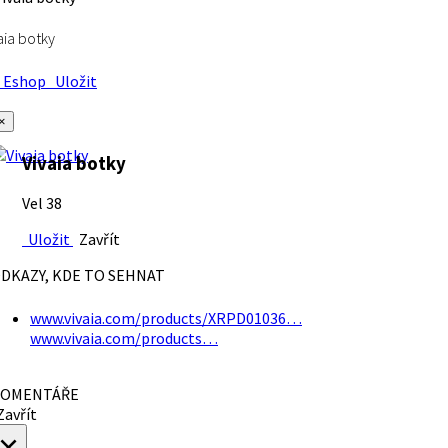
aia botky
Eshop
Uložit
×
Vivaia botky
Vel 38
Uložit
Zavřít
DKAZY, KDE TO SEHNAT
www.vivaia.com/products/XRPD01036…
www.vivaia.com/products…
OMENTÁŘE
avřít
×