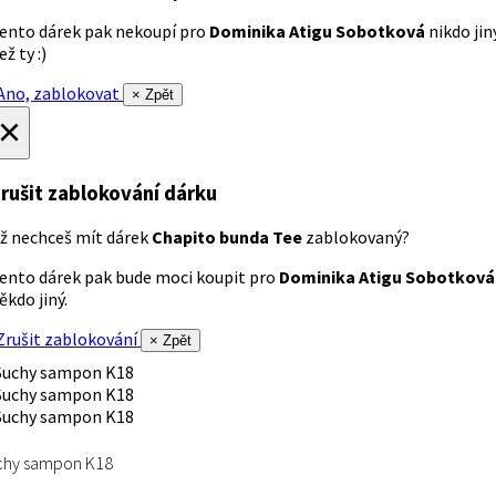
ento dárek pak nekoupí pro
Dominika Atigu Sobotková
nikdo jin
ež ty :)
no, zablokovat
× Zpět
×
rušit zablokování dárku
ž nechceš mít dárek
Chapito bunda Tee
zablokovaný?
ento dárek pak bude moci koupit pro
Dominika Atigu Sobotková
ěkdo jiný.
rušit zablokování
× Zpět
chy sampon K18