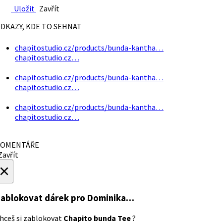
Uložit
Zavřít
DKAZY, KDE TO SEHNAT
chapitostudio.cz/products/bunda-kantha…
chapitostudio.cz…
chapitostudio.cz/products/bunda-kantha…
chapitostudio.cz…
chapitostudio.cz/products/bunda-kantha…
chapitostudio.cz…
OMENTÁŘE
avřít
×
ablokovat dárek
pro Dominika…
hceš si zablokovat
Chapito bunda Tee
?