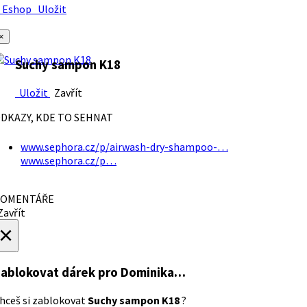
Eshop
Uložit
×
Suchy sampon K18
Uložit
Zavřít
DKAZY, KDE TO SEHNAT
www.sephora.cz/p/airwash-dry-shampoo-…
www.sephora.cz/p…
OMENTÁŘE
avřít
×
ablokovat dárek
pro Dominika…
hceš si zablokovat
Suchy sampon K18
?