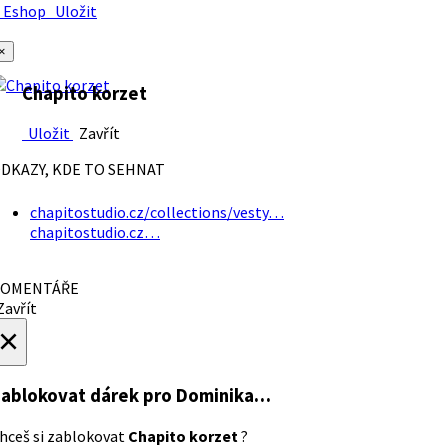
Eshop
Uložit
×
Chapito korzet
Uložit
Zavřít
DKAZY, KDE TO SEHNAT
chapitostudio.cz/collections/vesty…
chapitostudio.cz…
OMENTÁŘE
avřít
×
ablokovat dárek
pro Dominika…
hceš si zablokovat
Chapito korzet
?