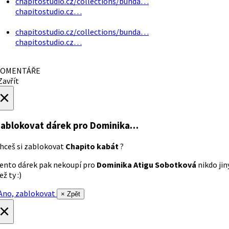
chapitostudio.cz/collections/bunda…
chapitostudio.cz…
chapitostudio.cz/collections/bunda…
chapitostudio.cz…
OMENTÁŘE
avřít
×
ablokovat dárek
pro Dominika…
hceš si zablokovat
Chapito kabát
?
ento dárek pak nekoupí pro
Dominika Atigu Sobotková
nikdo jin
ež ty :)
no, zablokovat
× Zpět
×