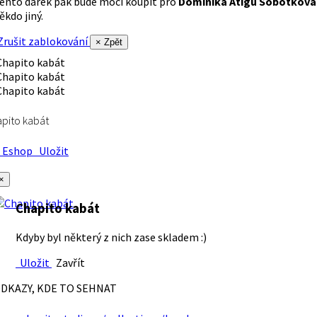
ento dárek pak bude moci koupit pro
Dominika Atigu Sobotková
ěkdo jiný.
rušit zablokování
× Zpět
pito kabát
Eshop
Uložit
×
Chapito kabát
Kdyby byl některý z nich zase skladem :)
Uložit
Zavřít
DKAZY, KDE TO SEHNAT