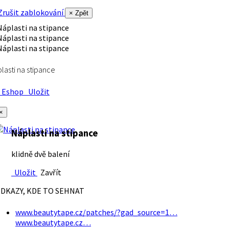
rušit zablokování
× Zpět
lasti na stipance
Eshop
Uložit
×
Náplasti na stipance
klidně dvě balení
Uložit
Zavřít
DKAZY, KDE TO SEHNAT
www.beautytape.cz/patches/?gad_source=1…
www.beautytape.cz…