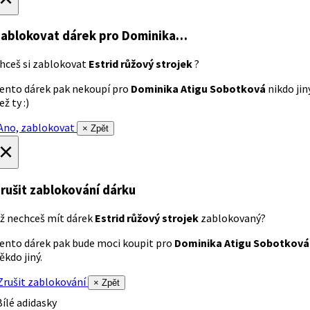
ablokovat dárek
pro Dominika…
hceš si zablokovat
Estrid růžový strojek
?
ento dárek pak nekoupí pro
Dominika Atigu Sobotková
nikdo jin
ež ty :)
no, zablokovat
× Zpět
×
rušit zablokování dárku
ž nechceš mít dárek
Estrid růžový strojek
zablokovaný?
ento dárek pak bude moci koupit pro
Dominika Atigu Sobotková
ěkdo jiný.
rušit zablokování
× Zpět