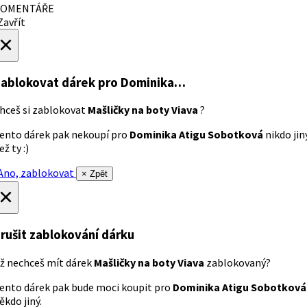
OMENTÁŘE
avřít
×
ablokovat dárek
pro Dominika…
hceš si zablokovat
Mašličky na boty Viava
?
ento dárek pak nekoupí pro
Dominika Atigu Sobotková
nikdo jin
ež ty :)
no, zablokovat
× Zpět
×
rušit zablokování dárku
ž nechceš mít dárek
Mašličky na boty Viava
zablokovaný?
ento dárek pak bude moci koupit pro
Dominika Atigu Sobotková
ěkdo jiný.