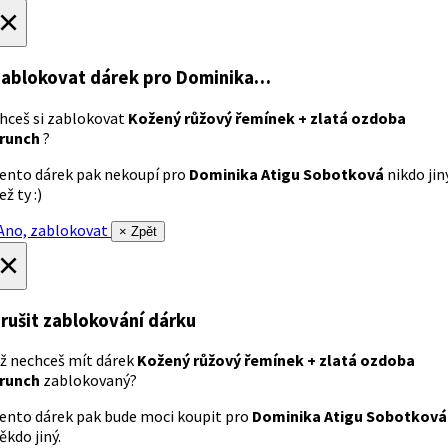
×
ablokovat dárek
pro Dominika…
hceš si zablokovat
Kožený růžový řemínek + zlatá ozdoba
runch
?
ento dárek pak nekoupí pro
Dominika Atigu Sobotková
nikdo jin
ež ty :)
no, zablokovat
× Zpět
×
rušit zablokování dárku
ž nechceš mít dárek
Kožený růžový řemínek + zlatá ozdoba
runch
zablokovaný?
ento dárek pak bude moci koupit pro
Dominika Atigu Sobotková
ěkdo jiný.