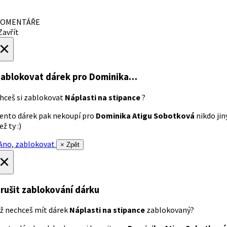
OMENTÁŘE
avřít
×
ablokovat dárek
pro Dominika…
hceš si zablokovat
Náplasti na stipance
?
ento dárek pak nekoupí pro
Dominika Atigu Sobotková
nikdo jin
ež ty :)
no, zablokovat
× Zpět
×
rušit zablokování dárku
ž nechceš mít dárek
Náplasti na stipance
zablokovaný?