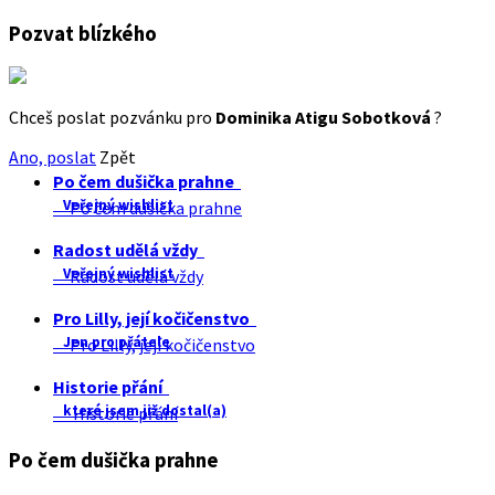
Pozvat blízkého
Chceš poslat pozvánku pro
Dominika Atigu Sobotková
?
Ano, poslat
Zpět
Po čem dušička prahne
Veřejný wishlist
Po čem dušička prahne
Radost udělá vždy
Veřejný wishlist
Radost udělá vždy
Pro Lilly, její kočičenstvo
Jen pro přátele
Pro Lilly, její kočičenstvo
Historie přání
které jsem již dostal(a)
Historie přání
Po čem dušička prahne