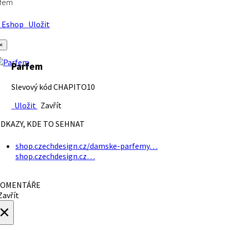
rfem
Eshop
Uložit
×
Parfem
Slevový kód CHAPITO10
Uložit
Zavřít
DKAZY, KDE TO SEHNAT
shop.czechdesign.cz/damske-parfemy…
shop.czechdesign.cz…
OMENTÁŘE
avřít
×