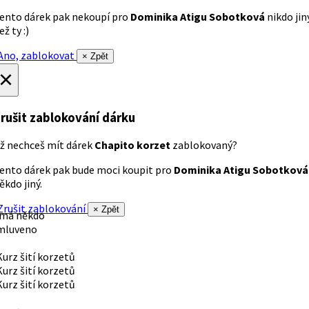
ento dárek pak nekoupí pro
Dominika Atigu Sobotková
nikdo jin
ež ty :)
no, zablokovat
× Zpět
×
rušit zablokování dárku
ž nechceš mít dárek
Chapito korzet
zablokovaný?
ento dárek pak bude moci koupit pro
Dominika Atigu Sobotková
ěkdo jiný.
rušit zablokování
× Zpět
 má někdo
mluveno