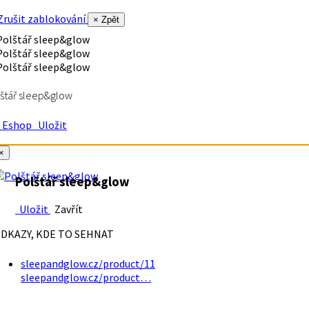
rušit zablokování
× Zpět
štář sleep&glow
Eshop
Uložit
×
Polštář sleep&glow
Uložit
Zavřít
DKAZY, KDE TO SEHNAT
sleepandglow.cz/product/11
sleepandglow.cz/product…