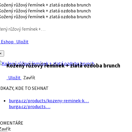
ený růžový řemínek +…
Eshop
Uložit
×
Kožený růžový řemínek + zlatá ozdoba brunch
Uložit
Zavřít
DKAZY, KDE TO SEHNAT
burga.cz/products/kozeny-reminek-k…
burga.cz/products…
OMENTÁŘE
avřít