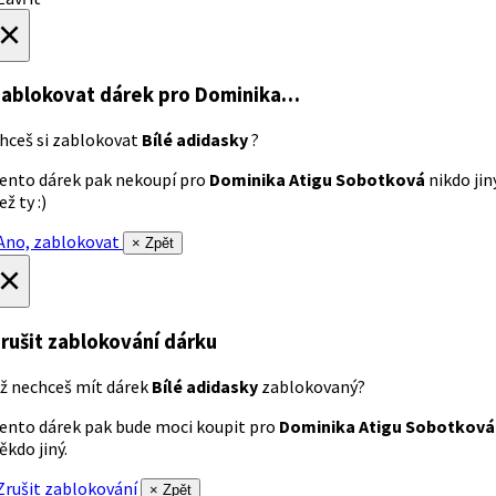
×
ablokovat dárek
pro Dominika…
hceš si zablokovat
Bílé adidasky
?
ento dárek pak nekoupí pro
Dominika Atigu Sobotková
nikdo jin
ež ty :)
no, zablokovat
× Zpět
×
rušit zablokování dárku
ž nechceš mít dárek
Bílé adidasky
zablokovaný?
ento dárek pak bude moci koupit pro
Dominika Atigu Sobotková
ěkdo jiný.
rušit zablokování
× Zpět