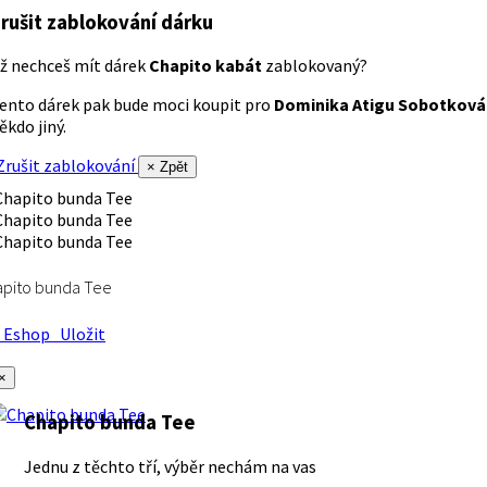
rušit zablokování dárku
ž nechceš mít dárek
Chapito kabát
zablokovaný?
ento dárek pak bude moci koupit pro
Dominika Atigu Sobotková
ěkdo jiný.
rušit zablokování
× Zpět
apito bunda Tee
Eshop
Uložit
×
Chapito bunda Tee
Jednu z těchto tří, výběr nechám na vas