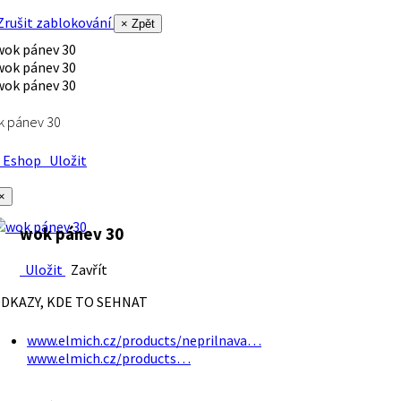
rušit zablokování
× Zpět
k pánev 30
Eshop
Uložit
×
wok pánev 30
Uložit
Zavřít
DKAZY, KDE TO SEHNAT
www.elmich.cz/products/neprilnava…
www.elmich.cz/products…