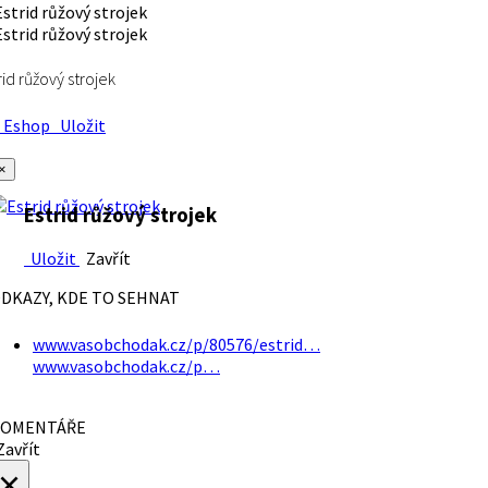
rid růžový strojek
Eshop
Uložit
×
Estrid růžový strojek
Uložit
Zavřít
DKAZY, KDE TO SEHNAT
www.vasobchodak.cz/p/80576/estrid…
www.vasobchodak.cz/p…
OMENTÁŘE
avřít
×