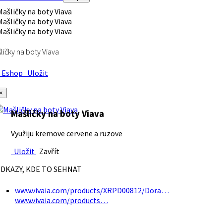
ličky na boty Viava
Eshop
Uložit
×
Mašličky na boty Viava
Využiju kremove cervene a ruzove
Uložit
Zavřít
DKAZY, KDE TO SEHNAT
www.vivaia.com/products/XRPD00812/Dora…
www.vivaia.com/products…