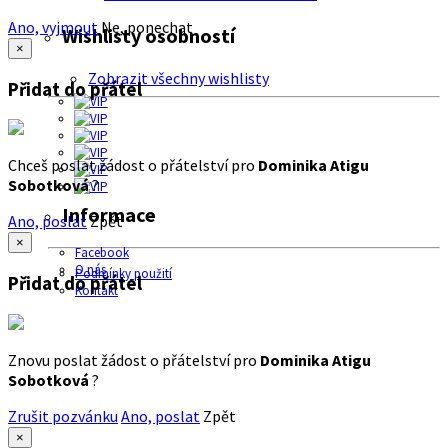
Ano, vyjmout
Ne, ponechat
Wishlisty osobností
×
Zobrazit všechny wishlisty
Přidat do přátel
Chceš poslat žádost o přátelství pro
Dominika Atigu
Sobotková
?
Informace
Ano, poslat
Zpět
×
Facebook
O nás
Podmínky použití
Přidat do přátel
Kontakt
Znovu poslat žádost o přátelství pro
Dominika Atigu
Sobotková
?
Zrušit pozvánku
Ano, poslat
Zpět
×