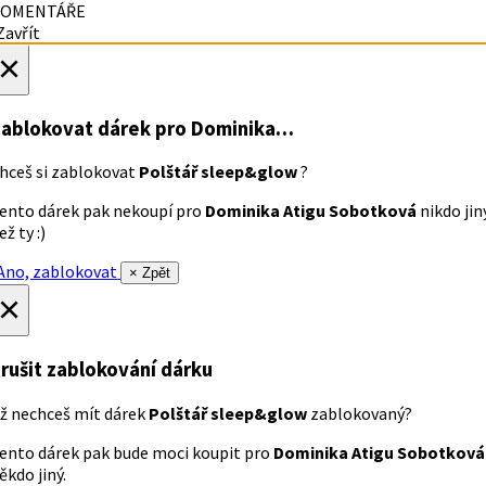
OMENTÁŘE
avřít
×
ablokovat dárek
pro Dominika…
hceš si zablokovat
Polštář sleep&glow
?
ento dárek pak nekoupí pro
Dominika Atigu Sobotková
nikdo jin
ež ty :)
no, zablokovat
× Zpět
×
rušit zablokování dárku
ž nechceš mít dárek
Polštář sleep&glow
zablokovaný?
ento dárek pak bude moci koupit pro
Dominika Atigu Sobotková
ěkdo jiný.