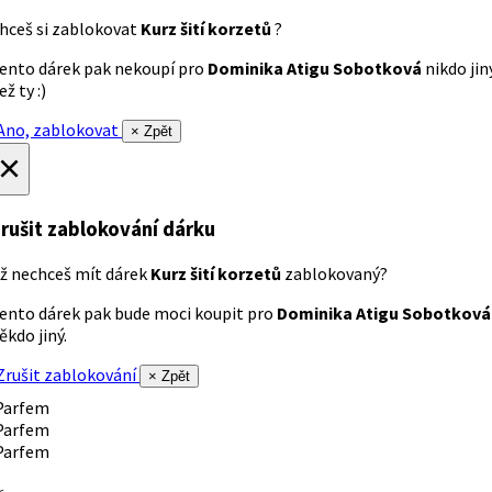
hceš si zablokovat
Kurz šití korzetů
?
ento dárek pak nekoupí pro
Dominika Atigu Sobotková
nikdo jin
ež ty :)
no, zablokovat
× Zpět
×
rušit zablokování dárku
ž nechceš mít dárek
Kurz šití korzetů
zablokovaný?
ento dárek pak bude moci koupit pro
Dominika Atigu Sobotková
ěkdo jiný.
rušit zablokování
× Zpět