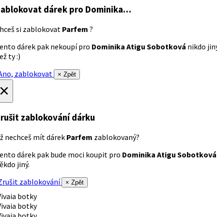
ablokovat dárek
pro Dominika…
hceš si zablokovat
Parfem
?
ento dárek pak nekoupí pro
Dominika Atigu Sobotková
nikdo jin
ež ty :)
no, zablokovat
× Zpět
×
rušit zablokování dárku
ž nechceš mít dárek
Parfem
zablokovaný?
ento dárek pak bude moci koupit pro
Dominika Atigu Sobotková
ěkdo jiný.
rušit zablokování
× Zpět