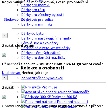
Dárky pro děti
Kočky milující, ne moc skromná, s vášni pro oblečení.
Dárky pro mamku
Dárky pro tátu
Dárky pro všechny bytosti
Sledovat
Do přátel
Dárky pro prarodiče
Dárky pro miminka
Dárky do bytu
×
Dárky pro nastávající maminky
Férové, bio a eko dárky
Zrušit sledování
Udržitelné a zero-waste dárky
Dárky od českých tvůrců
Dárky pro domácí mazlíčky
Už nechceš sledovat wishlist od
Dominika Atigu Sobotková
?
Kolekce a osobnosti
Nesledovat
Nechat, jak to je
Zobrazit všechny kolekce
×
Zrušit
Pro muže
Adventní kalendáře
Dárky do 300 Kč
Podzimní nutnosti
Opravdu chceš vyjmout
Dominika Atigu Sobotková
z přátel?
Voňavá kolekce