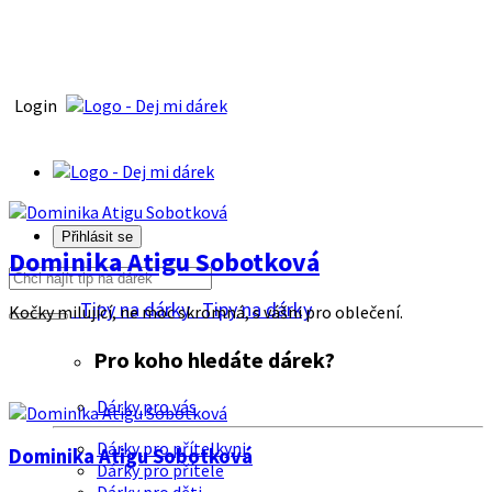
Login
Přihlásit se
Dominika Atigu Sobotková
Tipy na dárky
Tipy na dárky
Kočky milující, ne moc skromná, s vášni pro oblečení.
Pro koho hledáte dárek?
Dárky pro vás
Dárky pro přítelkyni
Dominika Atigu Sobotková
Dárky pro přítele