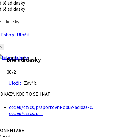
é adidasky
Eshop
Uložit
×
Bílé adidasky
38/2
Uložit
Zavřít
DKAZY, KDE TO SEHNAT
ccc.eu/cz/cs/p/sportovni-obuv-adidas-c…
ccc.eu/cz/cs/p…
OMENTÁŘE
avřít