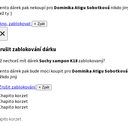
ento dárek pak nekoupí pro
Dominika Atigu Sobotková
nikdo jin
ež ty :)
no, zablokovat
× Zpět
×
rušit zablokování dárku
ž nechceš mít dárek
Suchy sampon K18
zablokovaný?
ento dárek pak bude moci koupit pro
Dominika Atigu Sobotková
ěkdo jiný.
rušit zablokování
× Zpět
pito korzet