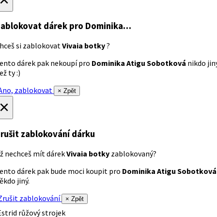
ablokovat dárek
pro Dominika…
hceš si zablokovat
Vivaia botky
?
ento dárek pak nekoupí pro
Dominika Atigu Sobotková
nikdo jin
ež ty :)
no, zablokovat
× Zpět
×
rušit zablokování dárku
ž nechceš mít dárek
Vivaia botky
zablokovaný?
ento dárek pak bude moci koupit pro
Dominika Atigu Sobotková
ěkdo jiný.
rušit zablokování
× Zpět