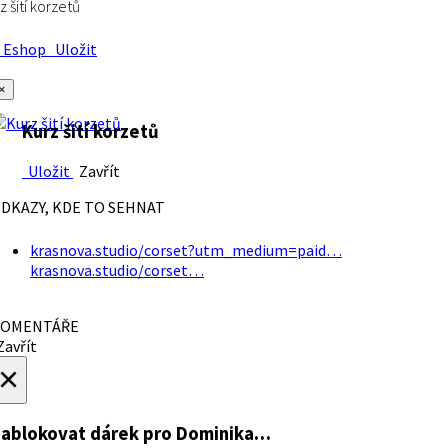
z šití korzetů
Eshop
Uložit
×
Kurz šití korzetů
Uložit
Zavřít
DKAZY, KDE TO SEHNAT
krasnova.studio/corset?utm_medium=paid…
krasnova.studio/corset…
OMENTÁŘE
avřít
×
ablokovat dárek
pro Dominika…