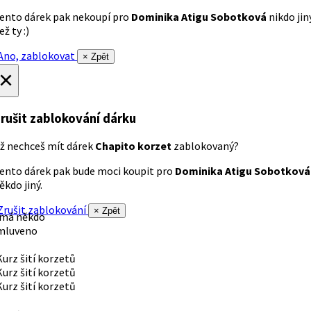
ento dárek pak nekoupí pro
Dominika Atigu Sobotková
nikdo jin
ež ty :)
no, zablokovat
× Zpět
×
rušit zablokování dárku
ž nechceš mít dárek
Chapito korzet
zablokovaný?
ento dárek pak bude moci koupit pro
Dominika Atigu Sobotková
ěkdo jiný.
rušit zablokování
× Zpět
 má někdo
mluveno