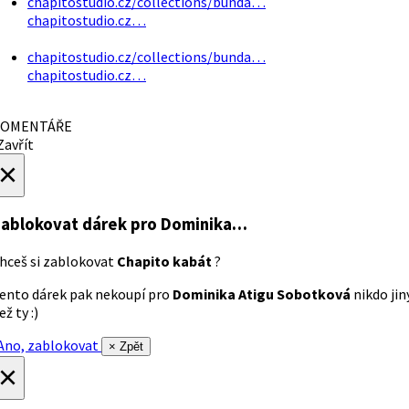
chapitostudio.cz/collections/bunda…
chapitostudio.cz…
chapitostudio.cz/collections/bunda…
chapitostudio.cz…
OMENTÁŘE
avřít
×
ablokovat dárek
pro Dominika…
hceš si zablokovat
Chapito kabát
?
ento dárek pak nekoupí pro
Dominika Atigu Sobotková
nikdo jin
ež ty :)
no, zablokovat
× Zpět
×