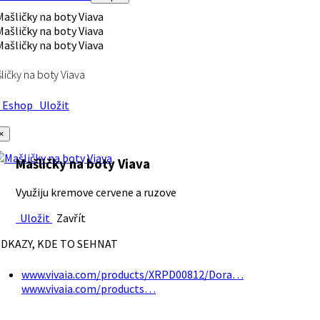
ličky na boty Viava
Eshop
Uložit
×
Mašličky na boty Viava
Využiju kremove cervene a ruzove
Uložit
Zavřít
DKAZY, KDE TO SEHNAT
www.vivaia.com/products/XRPD00812/Dora…
www.vivaia.com/products…