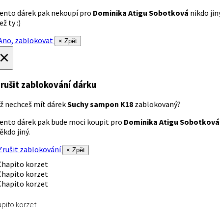
ento dárek pak nekoupí pro
Dominika Atigu Sobotková
nikdo jin
ež ty :)
no, zablokovat
× Zpět
×
rušit zablokování dárku
ž nechceš mít dárek
Suchy sampon K18
zablokovaný?
ento dárek pak bude moci koupit pro
Dominika Atigu Sobotková
ěkdo jiný.
rušit zablokování
× Zpět
pito korzet