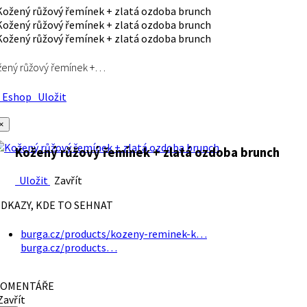
ený růžový řemínek +…
Eshop
Uložit
×
Kožený růžový řemínek + zlatá ozdoba brunch
Uložit
Zavřít
DKAZY, KDE TO SEHNAT
burga.cz/products/kozeny-reminek-k…
burga.cz/products…
OMENTÁŘE
avřít