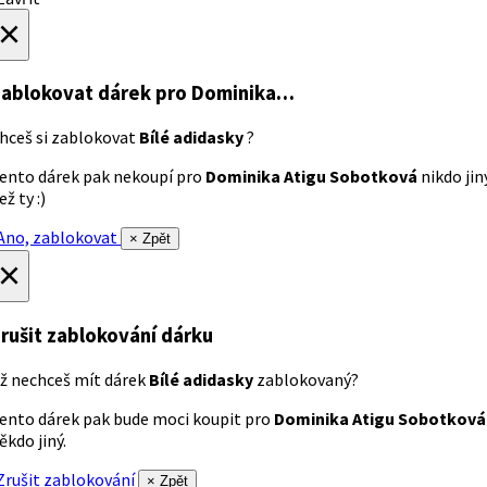
×
ablokovat dárek
pro Dominika…
hceš si zablokovat
Bílé adidasky
?
ento dárek pak nekoupí pro
Dominika Atigu Sobotková
nikdo jin
ež ty :)
no, zablokovat
× Zpět
×
rušit zablokování dárku
ž nechceš mít dárek
Bílé adidasky
zablokovaný?
ento dárek pak bude moci koupit pro
Dominika Atigu Sobotková
ěkdo jiný.
rušit zablokování
× Zpět