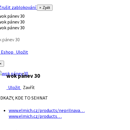
rušit zablokování
× Zpět
k pánev 30
Eshop
Uložit
×
wok pánev 30
Uložit
Zavřít
DKAZY, KDE TO SEHNAT
www.elmich.cz/products/neprilnava…
www.elmich.cz/products…