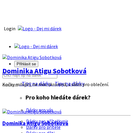
Login
Přihlásit se
Dominika Atigu Sobotková
Tipy na dárky
Tipy na dárky
Kočky milující, ne moc skromná, s vášni pro oblečení.
Pro koho hledáte dárek?
Dárky pro vás
Dárky pro přítelkyni
Dominika Atigu Sobotková
Dárky pro přítele