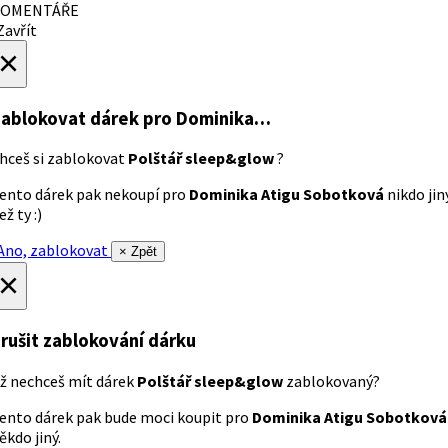
OMENTÁŘE
avřít
×
ablokovat dárek
pro Dominika…
hceš si zablokovat
Polštář sleep&glow
?
ento dárek pak nekoupí pro
Dominika Atigu Sobotková
nikdo jin
ež ty :)
no, zablokovat
× Zpět
×
rušit zablokování dárku
ž nechceš mít dárek
Polštář sleep&glow
zablokovaný?
ento dárek pak bude moci koupit pro
Dominika Atigu Sobotková
ěkdo jiný.