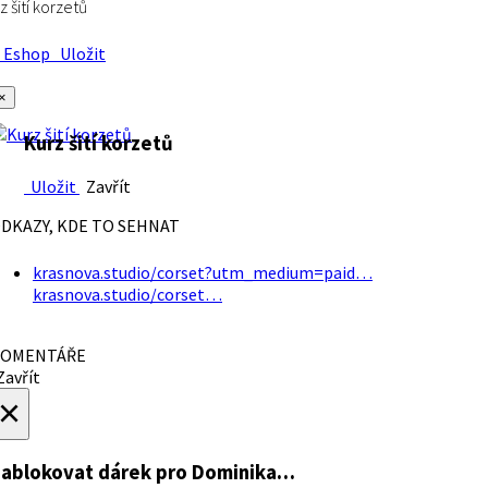
z šití korzetů
Eshop
Uložit
×
Kurz šití korzetů
Uložit
Zavřít
DKAZY, KDE TO SEHNAT
krasnova.studio/corset?utm_medium=paid…
krasnova.studio/corset…
OMENTÁŘE
avřít
×
ablokovat dárek
pro Dominika…