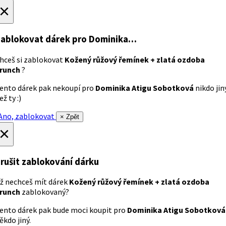
×
ablokovat dárek
pro Dominika…
hceš si zablokovat
Kožený růžový řemínek + zlatá ozdoba
runch
?
ento dárek pak nekoupí pro
Dominika Atigu Sobotková
nikdo jin
ež ty :)
no, zablokovat
× Zpět
×
rušit zablokování dárku
ž nechceš mít dárek
Kožený růžový řemínek + zlatá ozdoba
runch
zablokovaný?
ento dárek pak bude moci koupit pro
Dominika Atigu Sobotková
ěkdo jiný.