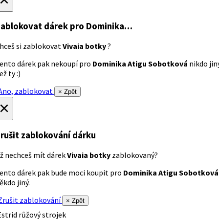
ablokovat dárek
pro Dominika…
hceš si zablokovat
Vivaia botky
?
ento dárek pak nekoupí pro
Dominika Atigu Sobotková
nikdo jin
ež ty :)
no, zablokovat
× Zpět
×
rušit zablokování dárku
ž nechceš mít dárek
Vivaia botky
zablokovaný?
ento dárek pak bude moci koupit pro
Dominika Atigu Sobotková
ěkdo jiný.
rušit zablokování
× Zpět