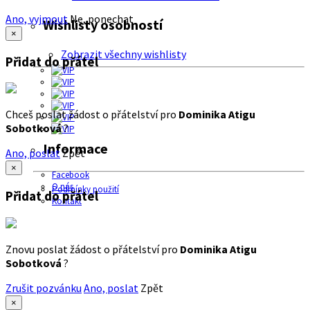
Ano, vyjmout
Ne, ponechat
Wishlisty osobností
×
Zobrazit všechny wishlisty
Přidat do přátel
Chceš poslat žádost o přátelství pro
Dominika Atigu
Sobotková
?
Informace
Ano, poslat
Zpět
×
Facebook
O nás
Podmínky použití
Přidat do přátel
Kontakt
Znovu poslat žádost o přátelství pro
Dominika Atigu
Sobotková
?
Zrušit pozvánku
Ano, poslat
Zpět
×