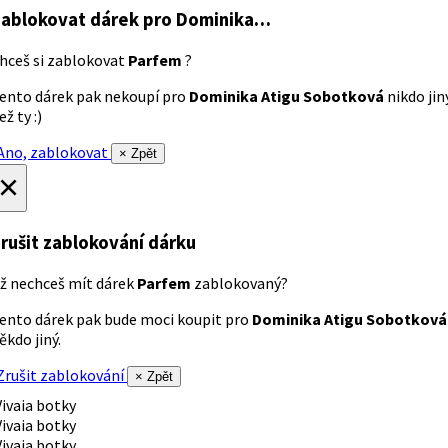
ablokovat dárek
pro Dominika…
hceš si zablokovat
Parfem
?
ento dárek pak nekoupí pro
Dominika Atigu Sobotková
nikdo jin
ež ty :)
no, zablokovat
× Zpět
×
rušit zablokování dárku
ž nechceš mít dárek
Parfem
zablokovaný?
ento dárek pak bude moci koupit pro
Dominika Atigu Sobotková
ěkdo jiný.
rušit zablokování
× Zpět