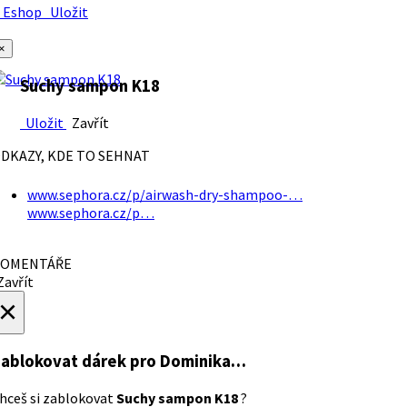
Eshop
Uložit
×
Suchy sampon K18
Uložit
Zavřít
DKAZY, KDE TO SEHNAT
www.sephora.cz/p/airwash-dry-shampoo-…
www.sephora.cz/p…
OMENTÁŘE
avřít
×
ablokovat dárek
pro Dominika…
hceš si zablokovat
Suchy sampon K18
?