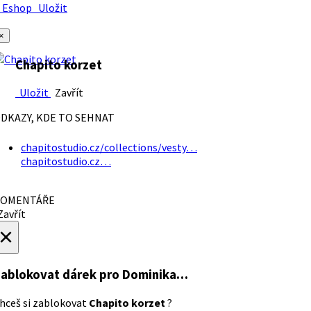
Eshop
Uložit
×
Chapito korzet
Uložit
Zavřít
DKAZY, KDE TO SEHNAT
chapitostudio.cz/collections/vesty…
chapitostudio.cz…
OMENTÁŘE
avřít
×
ablokovat dárek
pro Dominika…
hceš si zablokovat
Chapito korzet
?