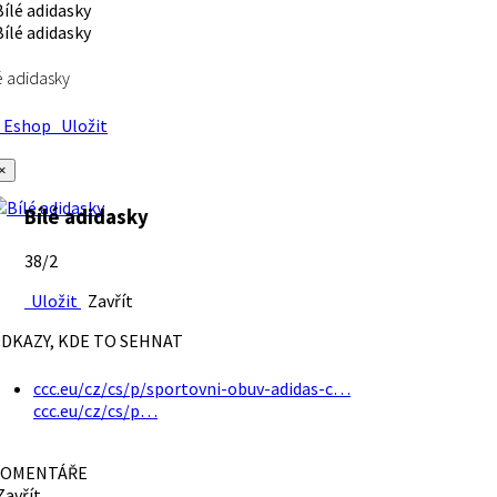
é adidasky
Eshop
Uložit
×
Bílé adidasky
38/2
Uložit
Zavřít
DKAZY, KDE TO SEHNAT
ccc.eu/cz/cs/p/sportovni-obuv-adidas-c…
ccc.eu/cz/cs/p…
OMENTÁŘE
avřít