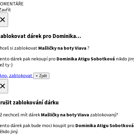
OMENTÁŘE
avřít
×
ablokovat dárek
pro Dominika…
hceš si zablokovat
Mašličky na boty Viava
?
ento dárek pak nekoupí pro
Dominika Atigu Sobotková
nikdo jin
ež ty :)
no, zablokovat
× Zpět
×
rušit zablokování dárku
ž nechceš mít dárek
Mašličky na boty Viava
zablokovaný?
ento dárek pak bude moci koupit pro
Dominika Atigu Sobotková
ěkdo jiný.