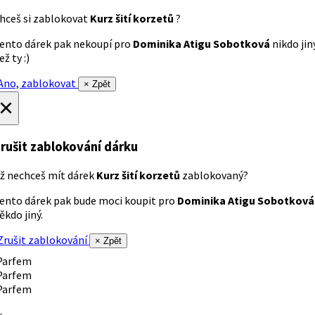
hceš si zablokovat
Kurz šití korzetů
?
ento dárek pak nekoupí pro
Dominika Atigu Sobotková
nikdo jin
ež ty :)
no, zablokovat
× Zpět
×
rušit zablokování dárku
ž nechceš mít dárek
Kurz šití korzetů
zablokovaný?
ento dárek pak bude moci koupit pro
Dominika Atigu Sobotková
ěkdo jiný.
rušit zablokování
× Zpět