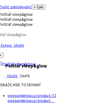
rušit zablokování
× Zpět
štář sleep&glow
Eshop
Uložit
×
Polštář sleep&glow
Uložit
Zavřít
DKAZY, KDE TO SEHNAT
sleepandglow.cz/product/11
sleepandglow.cz/product…