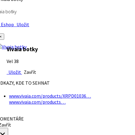
aia botky
Eshop
Uložit
×
Vivaia botky
Vel 38
Uložit
Zavřít
DKAZY, KDE TO SEHNAT
www.vivaia.com/products/XRPD01036…
www.vivaia.com/products…
OMENTÁŘE
avřít
×