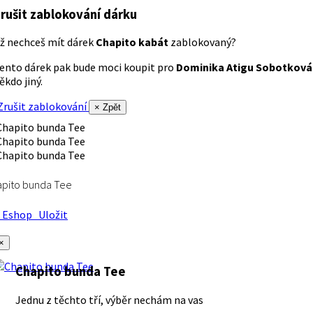
rušit zablokování dárku
ž nechceš mít dárek
Chapito kabát
zablokovaný?
ento dárek pak bude moci koupit pro
Dominika Atigu Sobotková
ěkdo jiný.
rušit zablokování
× Zpět
apito bunda Tee
Eshop
Uložit
×
Chapito bunda Tee
Jednu z těchto tří, výběr nechám na vas