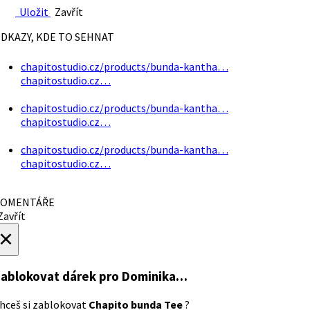
Uložit
Zavřít
DKAZY, KDE TO SEHNAT
chapitostudio.cz/products/bunda-kantha…
chapitostudio.cz…
chapitostudio.cz/products/bunda-kantha…
chapitostudio.cz…
chapitostudio.cz/products/bunda-kantha…
chapitostudio.cz…
OMENTÁŘE
avřít
×
ablokovat dárek
pro Dominika…
hceš si zablokovat
Chapito bunda Tee
?