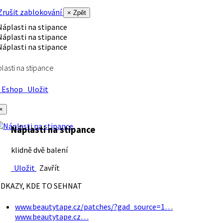
rušit zablokování
× Zpět
lasti na stipance
Eshop
Uložit
×
Náplasti na stipance
klidně dvě balení
Uložit
Zavřít
DKAZY, KDE TO SEHNAT
www.beautytape.cz/patches/?gad_source=1…
www.beautytape.cz…