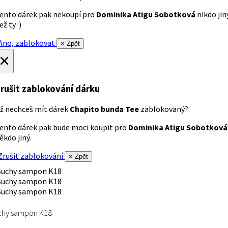
ento dárek pak nekoupí pro
Dominika Atigu Sobotková
nikdo jin
ež ty :)
no, zablokovat
× Zpět
×
rušit zablokování dárku
ž nechceš mít dárek
Chapito bunda Tee
zablokovaný?
ento dárek pak bude moci koupit pro
Dominika Atigu Sobotková
ěkdo jiný.
rušit zablokování
× Zpět
chy sampon K18