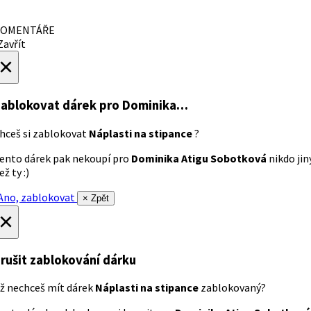
OMENTÁŘE
avřít
×
ablokovat dárek
pro Dominika…
hceš si zablokovat
Náplasti na stipance
?
ento dárek pak nekoupí pro
Dominika Atigu Sobotková
nikdo jin
ež ty :)
no, zablokovat
× Zpět
×
rušit zablokování dárku
ž nechceš mít dárek
Náplasti na stipance
zablokovaný?