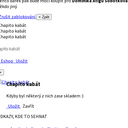
ento dárek pak bude moci koupit pro
Dominika Atigu Sobotková
ěkdo jiný.
rušit zablokování
× Zpět
pito kabát
Eshop
Uložit
×
Chapito kabát
Kdyby byl některý z nich zase skladem :)
Uložit
Zavřít
DKAZY, KDE TO SEHNAT