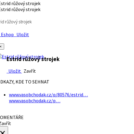
rid růžový strojek
Eshop
Uložit
×
Estrid růžový strojek
Uložit
Zavřít
DKAZY, KDE TO SEHNAT
www.vasobchodak.cz/p/80576/estrid…
www.vasobchodak.cz/p…
OMENTÁŘE
avřít
×