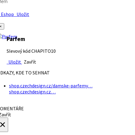
rfem
Eshop
Uložit
×
Parfem
Slevový kód CHAPITO10
Uložit
Zavřít
DKAZY, KDE TO SEHNAT
shop.czechdesign.cz/damske-parfemy…
shop.czechdesign.cz…
OMENTÁŘE
avřít
×