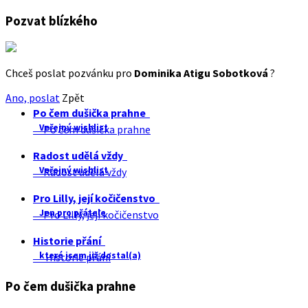
Pozvat blízkého
Chceš poslat pozvánku pro
Dominika Atigu Sobotková
?
Ano, poslat
Zpět
Po čem dušička prahne
Veřejný wishlist
Po čem dušička prahne
Radost udělá vždy
Veřejný wishlist
Radost udělá vždy
Pro Lilly, její kočičenstvo
Jen pro přátele
Pro Lilly, její kočičenstvo
Historie přání
které jsem již dostal(a)
Historie přání
Po čem dušička prahne