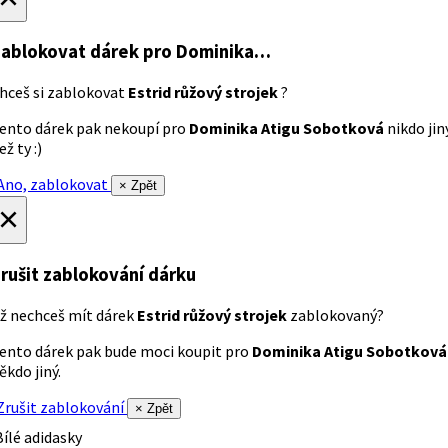
ablokovat dárek
pro Dominika…
hceš si zablokovat
Estrid růžový strojek
?
ento dárek pak nekoupí pro
Dominika Atigu Sobotková
nikdo jin
ež ty :)
no, zablokovat
× Zpět
×
rušit zablokování dárku
ž nechceš mít dárek
Estrid růžový strojek
zablokovaný?
ento dárek pak bude moci koupit pro
Dominika Atigu Sobotková
ěkdo jiný.
rušit zablokování
× Zpět