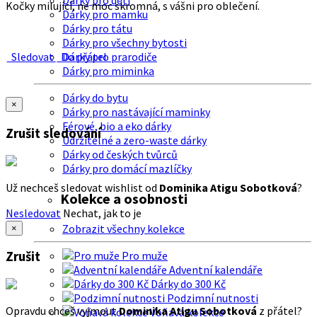
Dárky pro děti
Kočky milující, ne moc skromná, s vášni pro oblečení.
Dárky pro mamku
Dárky pro tátu
Dárky pro všechny bytosti
Sledovat
Do přátel
Dárky pro prarodiče
Dárky pro miminka
Dárky do bytu
×
Dárky pro nastávající maminky
Férové, bio a eko dárky
Zrušit sledování
Udržitelné a zero-waste dárky
Dárky od českých tvůrců
Dárky pro domácí mazlíčky
Už nechceš sledovat wishlist od
Dominika Atigu Sobotková
?
Kolekce a osobnosti
Nesledovat
Nechat, jak to je
Zobrazit všechny kolekce
×
Zrušit
Pro muže
Adventní kalendáře
Dárky do 300 Kč
Podzimní nutnosti
Opravdu chceš vyjmout
Dominika Atigu Sobotková
z přátel?
Voňavá kolekce