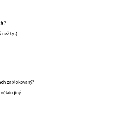
ch
?
 než ty :)
nch
zablokovaný?
někdo jiný.