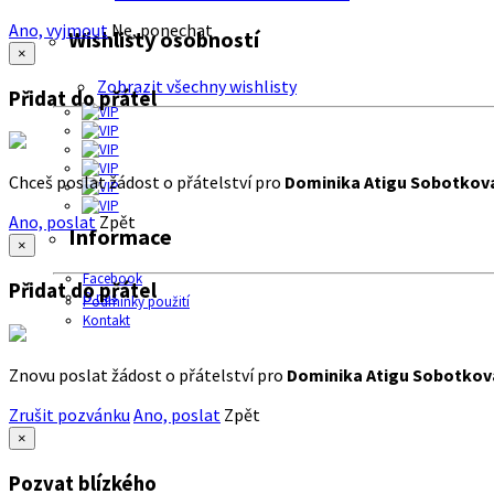
Ano, vyjmout
Ne, ponechat
Wishlisty osobností
×
Zobrazit všechny wishlisty
Přidat do přátel
Chceš poslat žádost o přátelství pro
Dominika Atigu Sobotkov
Ano, poslat
Zpět
Informace
×
Facebook
Přidat do přátel
O nás
Podmínky použití
Kontakt
Znovu poslat žádost o přátelství pro
Dominika Atigu Sobotkov
Zrušit pozvánku
Ano, poslat
Zpět
×
Pozvat blízkého