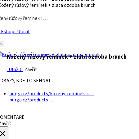
ený růžový řemínek +…
Eshop
Uložit
×
Kožený růžový řemínek + zlatá ozdoba brunch
Uložit
Zavřít
DKAZY, KDE TO SEHNAT
burga.cz/products/kozeny-reminek-k…
burga.cz/products…
OMENTÁŘE
avřít
×