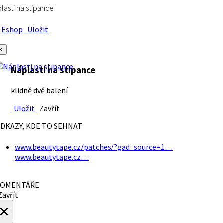
lasti na stipance
Eshop
Uložit
×
Náplasti na stipance
klidně dvě balení
Uložit
Zavřít
DKAZY, KDE TO SEHNAT
www.beautytape.cz/patches/?gad_source=1…
www.beautytape.cz…
OMENTÁŘE
avřít
×