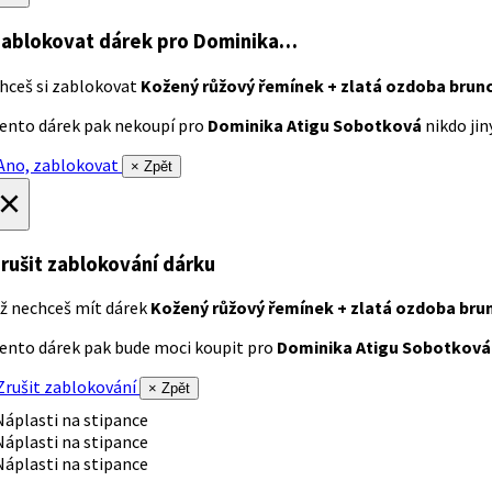
ablokovat dárek
pro Dominika…
hceš si zablokovat
Kožený růžový řemínek + zlatá ozdoba brun
ento dárek pak nekoupí pro
Dominika Atigu Sobotková
nikdo jiný
no, zablokovat
× Zpět
×
rušit zablokování dárku
ž nechceš mít dárek
Kožený růžový řemínek + zlatá ozdoba bru
ento dárek pak bude moci koupit pro
Dominika Atigu Sobotková
rušit zablokování
× Zpět