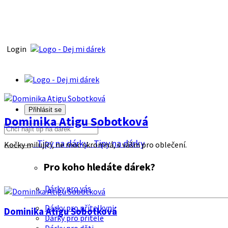
Login
Přihlásit se
Dominika Atigu Sobotková
Tipy na dárky
Tipy na dárky
Kočky milující, ne moc skromná, s vášni pro oblečení.
Pro koho hledáte dárek?
Dárky pro vás
Dárky pro přítelkyni
Dominika Atigu Sobotková
Dárky pro přítele