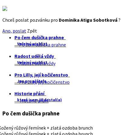
Chceš poslat pozvánku pro
Dominika Atigu Sobotková
?
Ano, poslat
Zpět
Po čem dušička prahne
Veřejný wishlist
Po čem dušička prahne
Radost udělá vždy
Veřejný wishlist
Radost udělá vždy
Pro Lilly, její kočičenstvo
Jen pro přátele
Pro Lilly, její kočičenstvo
Historie přání
které jsem již dostal(a)
Historie přání
Po čem dušička prahne