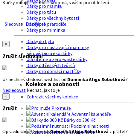
Dárky pro děti
Kočky milující, ne moc skromná, s vášni pro oblečení.
Dárky pro mamku
Dárky pro tátu
Dárky pro všechny bytosti
Sledovat
Do přátel
Dárky pro prarodiče
Dárky pro miminka
Dárky do bytu
×
Dárky pro nastávající maminky
Férové, bio a eko dárky
Zrušit sledování
Udržitelné a zero-waste dárky
Dárky od českých tvůrců
Dárky pro domácí mazlíčky
Už nechceš sledovat wishlist od
Dominika Atigu Sobotková
?
Kolekce a osobnosti
Nesledovat
Nechat, jak to je
Zobrazit všechny kolekce
×
Zrušit
Pro muže
Adventní kalendáře
Dárky do 300 Kč
Podzimní nutnosti
Opravdu chceš vyjmout
Dominika Atigu Sobotková
z přátel?
Voňavá kolekce