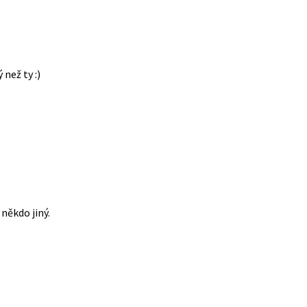
 než ty :)
někdo jiný.