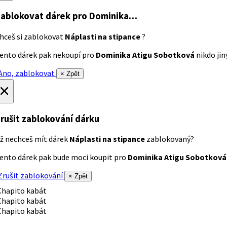
ablokovat dárek
pro Dominika…
hceš si zablokovat
Náplasti na stipance
?
ento dárek pak nekoupí pro
Dominika Atigu Sobotková
nikdo jiný
no, zablokovat
× Zpět
×
rušit zablokování dárku
ž nechceš mít dárek
Náplasti na stipance
zablokovaný?
ento dárek pak bude moci koupit pro
Dominika Atigu Sobotková
rušit zablokování
× Zpět