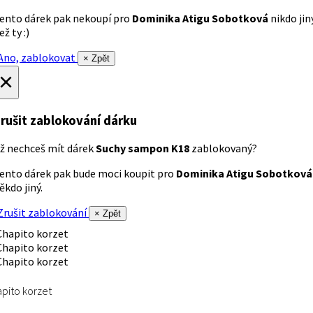
ento dárek pak nekoupí pro
Dominika Atigu Sobotková
nikdo jin
ež ty :)
no, zablokovat
× Zpět
×
rušit zablokování dárku
ž nechceš mít dárek
Suchy sampon K18
zablokovaný?
ento dárek pak bude moci koupit pro
Dominika Atigu Sobotková
ěkdo jiný.
rušit zablokování
× Zpět
pito korzet