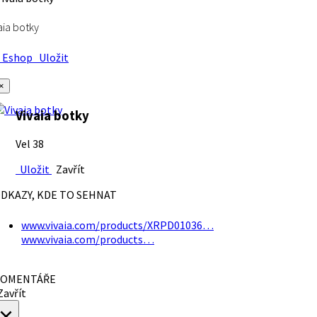
aia botky
Eshop
Uložit
×
Vivaia botky
Vel 38
Uložit
Zavřít
DKAZY, KDE TO SEHNAT
www.vivaia.com/products/XRPD01036…
www.vivaia.com/products…
OMENTÁŘE
avřít
×