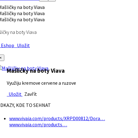
ličky na boty Viava
Eshop
Uložit
×
Mašličky na boty Viava
Využiju kremove cervene a ruzove
Uložit
Zavřít
DKAZY, KDE TO SEHNAT
www.vivaia.com/products/XRPD00812/Dora…
www.vivaia.com/products…