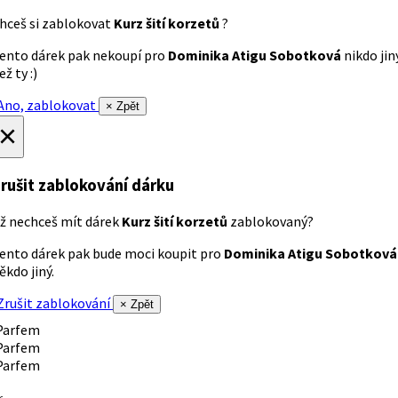
hceš si zablokovat
Kurz šití korzetů
?
ento dárek pak nekoupí pro
Dominika Atigu Sobotková
nikdo jin
ež ty :)
no, zablokovat
× Zpět
×
rušit zablokování dárku
ž nechceš mít dárek
Kurz šití korzetů
zablokovaný?
ento dárek pak bude moci koupit pro
Dominika Atigu Sobotková
ěkdo jiný.
rušit zablokování
× Zpět