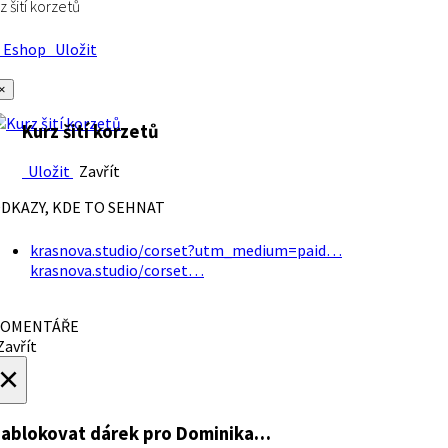
z šití korzetů
Eshop
Uložit
×
Kurz šití korzetů
Uložit
Zavřít
DKAZY, KDE TO SEHNAT
krasnova.studio/corset?utm_medium=paid…
krasnova.studio/corset…
OMENTÁŘE
avřít
×
ablokovat dárek
pro Dominika…