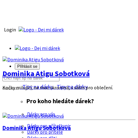
Login
Přihlásit se
Dominika Atigu Sobotková
Tipy na dárky
Tipy na dárky
Kočky milující, ne moc skromná, s vášni pro oblečení.
Pro koho hledáte dárek?
Dárky pro vás
Dárky pro přítelkyni
Dominika Atigu Sobotková
Dárky pro přítele