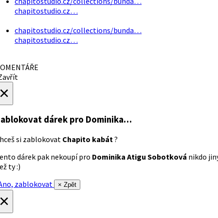
chapitostudio.cz/collections/bunda…
chapitostudio.cz…
chapitostudio.cz/collections/bunda…
chapitostudio.cz…
OMENTÁŘE
avřít
×
ablokovat dárek
pro Dominika…
hceš si zablokovat
Chapito kabát
?
ento dárek pak nekoupí pro
Dominika Atigu Sobotková
nikdo jin
ež ty :)
no, zablokovat
× Zpět
×