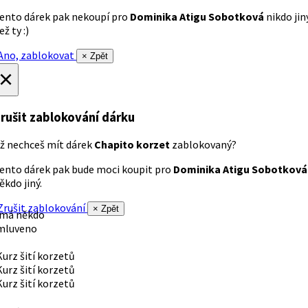
ento dárek pak nekoupí pro
Dominika Atigu Sobotková
nikdo jin
ež ty :)
no, zablokovat
× Zpět
×
rušit zablokování dárku
ž nechceš mít dárek
Chapito korzet
zablokovaný?
ento dárek pak bude moci koupit pro
Dominika Atigu Sobotková
ěkdo jiný.
rušit zablokování
× Zpět
 má někdo
mluveno