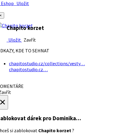
Eshop
Uložit
×
Chapito korzet
Uložit
Zavřít
DKAZY, KDE TO SEHNAT
chapitostudio.cz/collections/vesty…
chapitostudio.cz…
OMENTÁŘE
avřít
×
ablokovat dárek
pro Dominika…
hceš si zablokovat
Chapito korzet
?