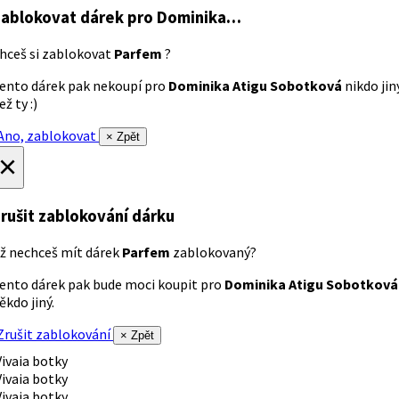
ablokovat dárek
pro Dominika…
hceš si zablokovat
Parfem
?
ento dárek pak nekoupí pro
Dominika Atigu Sobotková
nikdo jin
ež ty :)
no, zablokovat
× Zpět
×
rušit zablokování dárku
ž nechceš mít dárek
Parfem
zablokovaný?
ento dárek pak bude moci koupit pro
Dominika Atigu Sobotková
ěkdo jiný.
rušit zablokování
× Zpět