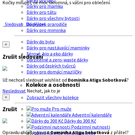
Dárky pro děti
Kočky milující, ne moc skromná, s vášni pro oblečení.
Dárky pro mamku
Dárky pro tátu
Dárky pro všechny bytosti
Sledovat
Do přátel
Dárky pro prarodiče
Dárky pro miminka
Dárky do bytu
×
Dárky pro nastávající maminky
Férové, bio a eko dárky
Zrušit sledování
Udržitelné a zero-waste dárky
Dárky od českých tvůrců
Dárky pro domácí mazlíčky
Už nechceš sledovat wishlist od
Dominika Atigu Sobotková
?
Kolekce a osobnosti
Nesledovat
Nechat, jak to je
Zobrazit všechny kolekce
×
Zrušit
Pro muže
Adventní kalendáře
Dárky do 300 Kč
Podzimní nutnosti
Opravdu chceš vyjmout
Dominika Atigu Sobotková
z přátel?
Voňavá kolekce