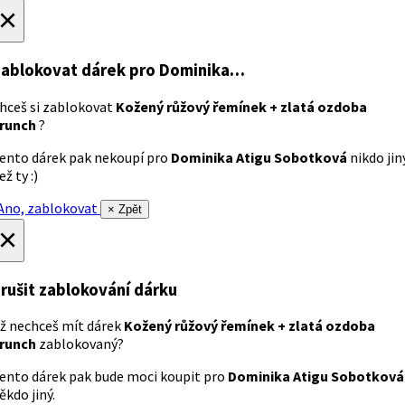
×
ablokovat dárek
pro Dominika…
hceš si zablokovat
Kožený růžový řemínek + zlatá ozdoba
runch
?
ento dárek pak nekoupí pro
Dominika Atigu Sobotková
nikdo jin
ež ty :)
no, zablokovat
× Zpět
×
rušit zablokování dárku
ž nechceš mít dárek
Kožený růžový řemínek + zlatá ozdoba
runch
zablokovaný?
ento dárek pak bude moci koupit pro
Dominika Atigu Sobotková
ěkdo jiný.