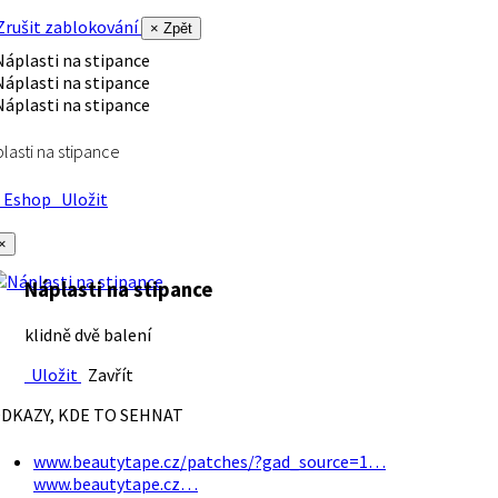
rušit zablokování
× Zpět
lasti na stipance
Eshop
Uložit
×
Náplasti na stipance
klidně dvě balení
Uložit
Zavřít
DKAZY, KDE TO SEHNAT
www.beautytape.cz/patches/?gad_source=1…
www.beautytape.cz…