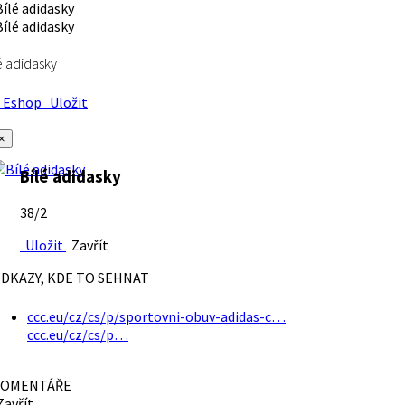
é adidasky
Eshop
Uložit
×
Bílé adidasky
38/2
Uložit
Zavřít
DKAZY, KDE TO SEHNAT
ccc.eu/cz/cs/p/sportovni-obuv-adidas-c…
ccc.eu/cz/cs/p…
OMENTÁŘE
avřít