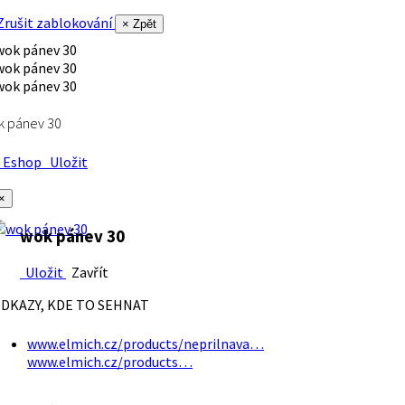
rušit zablokování
× Zpět
k pánev 30
Eshop
Uložit
×
wok pánev 30
Uložit
Zavřít
DKAZY, KDE TO SEHNAT
www.elmich.cz/products/neprilnava…
www.elmich.cz/products…