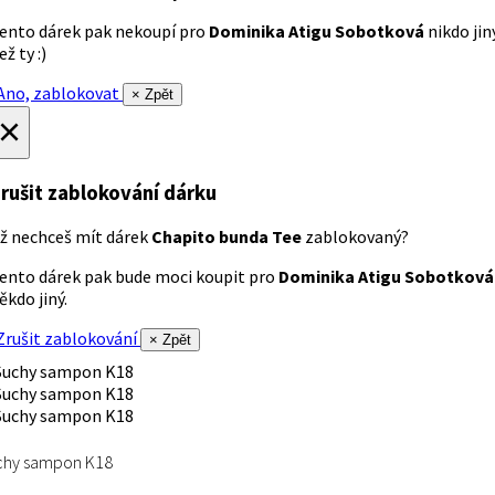
ento dárek pak nekoupí pro
Dominika Atigu Sobotková
nikdo jin
ež ty :)
no, zablokovat
× Zpět
×
rušit zablokování dárku
ž nechceš mít dárek
Chapito bunda Tee
zablokovaný?
ento dárek pak bude moci koupit pro
Dominika Atigu Sobotková
ěkdo jiný.
rušit zablokování
× Zpět
chy sampon K18