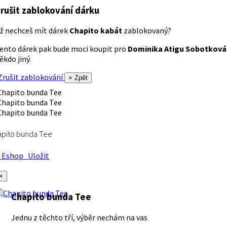
rušit zablokování dárku
ž nechceš mít dárek
Chapito kabát
zablokovaný?
ento dárek pak bude moci koupit pro
Dominika Atigu Sobotková
ěkdo jiný.
rušit zablokování
× Zpět
apito bunda Tee
Eshop
Uložit
×
Chapito bunda Tee
Jednu z těchto tří, výběr nechám na vas