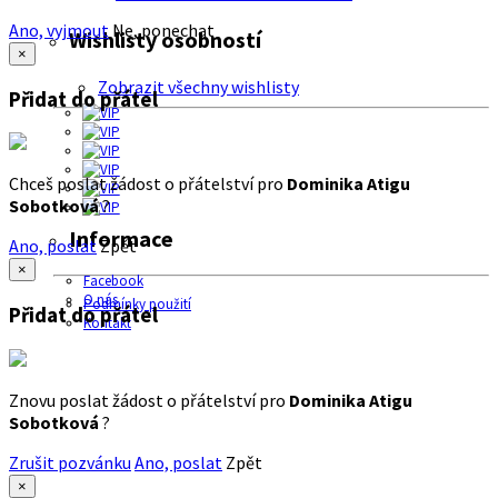
Ano, vyjmout
Ne, ponechat
Wishlisty osobností
×
Zobrazit všechny wishlisty
Přidat do přátel
Chceš poslat žádost o přátelství pro
Dominika Atigu
Sobotková
?
Informace
Ano, poslat
Zpět
×
Facebook
O nás
Podmínky použití
Přidat do přátel
Kontakt
Znovu poslat žádost o přátelství pro
Dominika Atigu
Sobotková
?
Zrušit pozvánku
Ano, poslat
Zpět
×