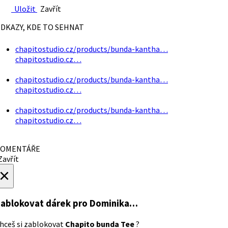
Uložit
Zavřít
DKAZY, KDE TO SEHNAT
chapitostudio.cz/products/bunda-kantha…
chapitostudio.cz…
chapitostudio.cz/products/bunda-kantha…
chapitostudio.cz…
chapitostudio.cz/products/bunda-kantha…
chapitostudio.cz…
OMENTÁŘE
avřít
×
ablokovat dárek
pro Dominika…
hceš si zablokovat
Chapito bunda Tee
?