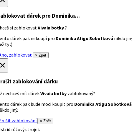
ablokovat dárek
pro Dominika…
hceš si zablokovat
Vivaia botky
?
ento dárek pak nekoupí pro
Dominika Atigu Sobotková
nikdo jin
ež ty :)
no, zablokovat
× Zpět
×
rušit zablokování dárku
ž nechceš mít dárek
Vivaia botky
zablokovaný?
ento dárek pak bude moci koupit pro
Dominika Atigu Sobotková
ěkdo jiný.
rušit zablokování
× Zpět