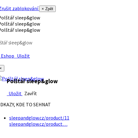
rušit zablokování
× Zpět
štář sleep&glow
Eshop
Uložit
×
Polštář sleep&glow
Uložit
Zavřít
DKAZY, KDE TO SEHNAT
sleepandglow.cz/product/11
sleepandglow.cz/product…