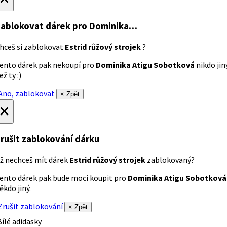
ablokovat dárek
pro Dominika…
hceš si zablokovat
Estrid růžový strojek
?
ento dárek pak nekoupí pro
Dominika Atigu Sobotková
nikdo jin
ež ty :)
no, zablokovat
× Zpět
×
rušit zablokování dárku
ž nechceš mít dárek
Estrid růžový strojek
zablokovaný?
ento dárek pak bude moci koupit pro
Dominika Atigu Sobotková
ěkdo jiný.
rušit zablokování
× Zpět