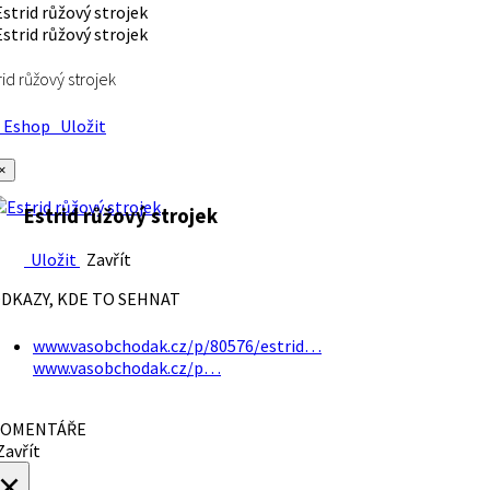
rid růžový strojek
Eshop
Uložit
×
Estrid růžový strojek
Uložit
Zavřít
DKAZY, KDE TO SEHNAT
www.vasobchodak.cz/p/80576/estrid…
www.vasobchodak.cz/p…
OMENTÁŘE
avřít
×