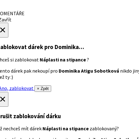
OMENTÁŘE
avřít
×
ablokovat dárek
pro Dominika…
hceš si zablokovat
Náplasti na stipance
?
ento dárek pak nekoupí pro
Dominika Atigu Sobotková
nikdo jin
ež ty :)
no, zablokovat
× Zpět
×
rušit zablokování dárku
ž nechceš mít dárek
Náplasti na stipance
zablokovaný?