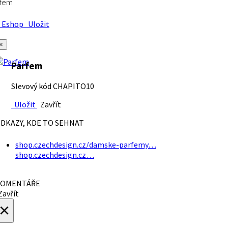
rfem
Eshop
Uložit
×
Parfem
Slevový kód CHAPITO10
Uložit
Zavřít
DKAZY, KDE TO SEHNAT
shop.czechdesign.cz/damske-parfemy…
shop.czechdesign.cz…
OMENTÁŘE
avřít
×