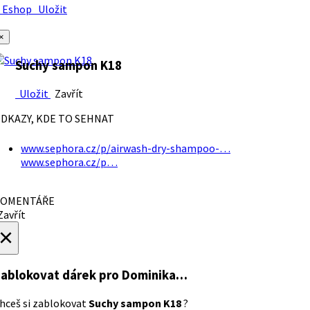
Eshop
Uložit
×
Suchy sampon K18
Uložit
Zavřít
DKAZY, KDE TO SEHNAT
www.sephora.cz/p/airwash-dry-shampoo-…
www.sephora.cz/p…
OMENTÁŘE
avřít
×
ablokovat dárek
pro Dominika…
hceš si zablokovat
Suchy sampon K18
?