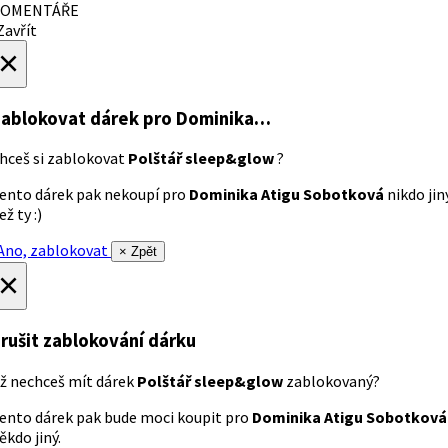
OMENTÁŘE
avřít
×
ablokovat dárek
pro Dominika…
hceš si zablokovat
Polštář sleep&glow
?
ento dárek pak nekoupí pro
Dominika Atigu Sobotková
nikdo jin
ež ty :)
no, zablokovat
× Zpět
×
rušit zablokování dárku
ž nechceš mít dárek
Polštář sleep&glow
zablokovaný?
ento dárek pak bude moci koupit pro
Dominika Atigu Sobotková
ěkdo jiný.