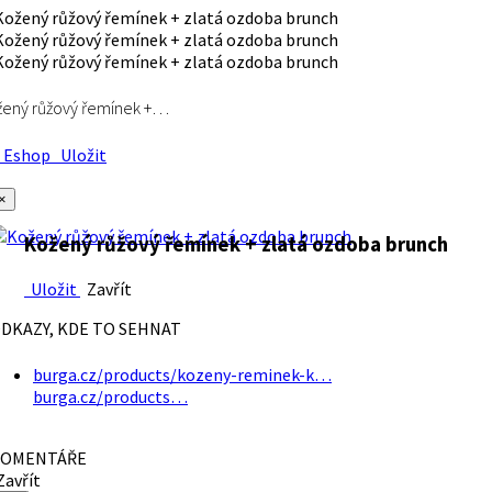
ený růžový řemínek +…
Eshop
Uložit
×
Kožený růžový řemínek + zlatá ozdoba brunch
Uložit
Zavřít
DKAZY, KDE TO SEHNAT
burga.cz/products/kozeny-reminek-k…
burga.cz/products…
OMENTÁŘE
avřít