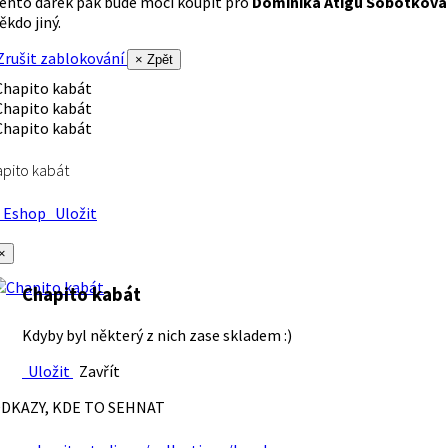
ento dárek pak bude moci koupit pro
Dominika Atigu Sobotková
ěkdo jiný.
rušit zablokování
× Zpět
pito kabát
Eshop
Uložit
×
Chapito kabát
Kdyby byl některý z nich zase skladem :)
Uložit
Zavřít
DKAZY, KDE TO SEHNAT