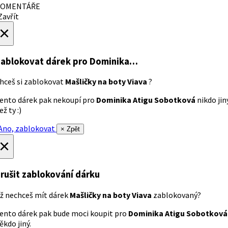
OMENTÁŘE
avřít
×
ablokovat dárek
pro Dominika…
hceš si zablokovat
Mašličky na boty Viava
?
ento dárek pak nekoupí pro
Dominika Atigu Sobotková
nikdo jin
ež ty :)
no, zablokovat
× Zpět
×
rušit zablokování dárku
ž nechceš mít dárek
Mašličky na boty Viava
zablokovaný?
ento dárek pak bude moci koupit pro
Dominika Atigu Sobotková
ěkdo jiný.