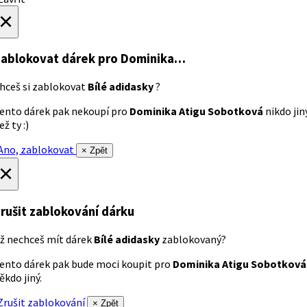
×
ablokovat dárek
pro Dominika…
hceš si zablokovat
Bílé adidasky
?
ento dárek pak nekoupí pro
Dominika Atigu Sobotková
nikdo jin
ež ty :)
no, zablokovat
× Zpět
×
rušit zablokování dárku
ž nechceš mít dárek
Bílé adidasky
zablokovaný?
ento dárek pak bude moci koupit pro
Dominika Atigu Sobotková
ěkdo jiný.
rušit zablokování
× Zpět