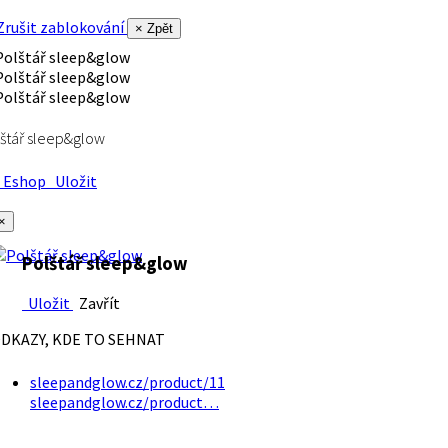
rušit zablokování
× Zpět
štář sleep&glow
Eshop
Uložit
×
Polštář sleep&glow
Uložit
Zavřít
DKAZY, KDE TO SEHNAT
sleepandglow.cz/product/11
sleepandglow.cz/product…