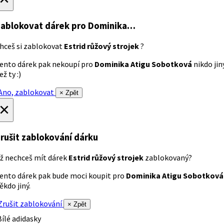
ablokovat dárek
pro Dominika…
hceš si zablokovat
Estrid růžový strojek
?
ento dárek pak nekoupí pro
Dominika Atigu Sobotková
nikdo jin
ež ty :)
no, zablokovat
× Zpět
×
rušit zablokování dárku
ž nechceš mít dárek
Estrid růžový strojek
zablokovaný?
ento dárek pak bude moci koupit pro
Dominika Atigu Sobotková
ěkdo jiný.
rušit zablokování
× Zpět