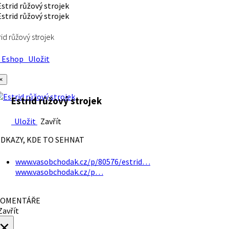
rid růžový strojek
Eshop
Uložit
×
Estrid růžový strojek
Uložit
Zavřít
DKAZY, KDE TO SEHNAT
www.vasobchodak.cz/p/80576/estrid…
www.vasobchodak.cz/p…
OMENTÁŘE
avřít
×