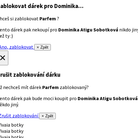
ablokovat dárek
pro Dominika…
hceš si zablokovat
Parfem
?
ento dárek pak nekoupí pro
Dominika Atigu Sobotková
nikdo jin
ež ty :)
no, zablokovat
× Zpět
×
rušit zablokování dárku
ž nechceš mít dárek
Parfem
zablokovaný?
ento dárek pak bude moci koupit pro
Dominika Atigu Sobotková
ěkdo jiný.
rušit zablokování
× Zpět