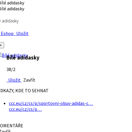
é adidasky
Eshop
Uložit
×
Bílé adidasky
38/2
Uložit
Zavřít
DKAZY, KDE TO SEHNAT
ccc.eu/cz/cs/p/sportovni-obuv-adidas-c…
ccc.eu/cz/cs/p…
OMENTÁŘE
avřít