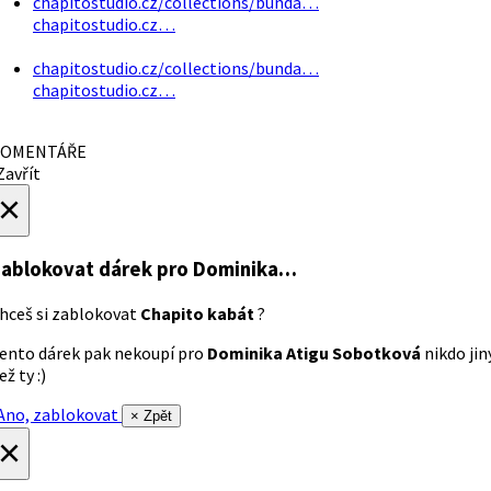
chapitostudio.cz/collections/bunda…
chapitostudio.cz…
chapitostudio.cz/collections/bunda…
chapitostudio.cz…
OMENTÁŘE
avřít
×
ablokovat dárek
pro Dominika…
hceš si zablokovat
Chapito kabát
?
ento dárek pak nekoupí pro
Dominika Atigu Sobotková
nikdo jin
ež ty :)
no, zablokovat
× Zpět
×