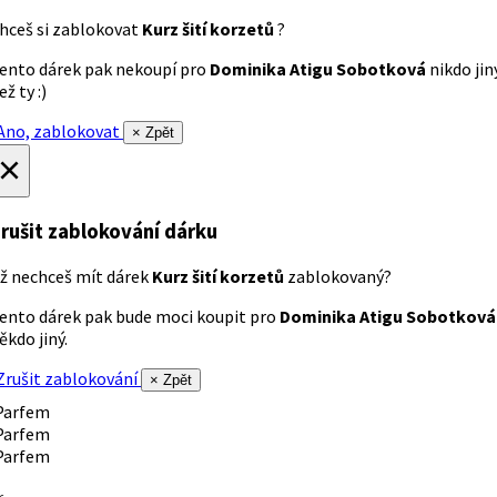
hceš si zablokovat
Kurz šití korzetů
?
ento dárek pak nekoupí pro
Dominika Atigu Sobotková
nikdo jin
ež ty :)
no, zablokovat
× Zpět
×
rušit zablokování dárku
ž nechceš mít dárek
Kurz šití korzetů
zablokovaný?
ento dárek pak bude moci koupit pro
Dominika Atigu Sobotková
ěkdo jiný.
rušit zablokování
× Zpět