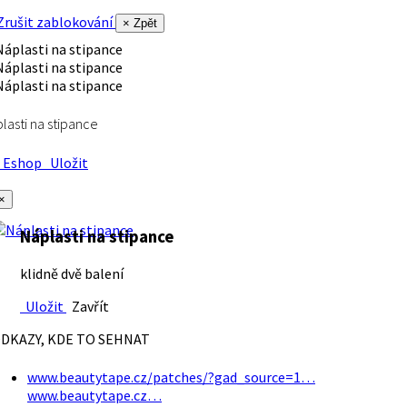
rušit zablokování
× Zpět
lasti na stipance
Eshop
Uložit
×
Náplasti na stipance
klidně dvě balení
Uložit
Zavřít
DKAZY, KDE TO SEHNAT
www.beautytape.cz/patches/?gad_source=1…
www.beautytape.cz…