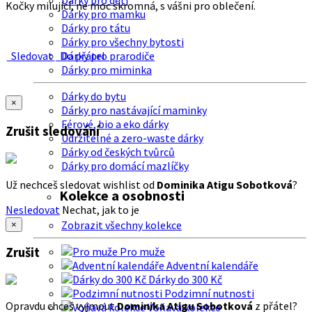
Dárky pro děti
Kočky milující, ne moc skromná, s vášni pro oblečení.
Dárky pro mamku
Dárky pro tátu
Dárky pro všechny bytosti
Sledovat
Do přátel
Dárky pro prarodiče
Dárky pro miminka
Dárky do bytu
×
Dárky pro nastávající maminky
Férové, bio a eko dárky
Zrušit sledování
Udržitelné a zero-waste dárky
Dárky od českých tvůrců
Dárky pro domácí mazlíčky
Už nechceš sledovat wishlist od
Dominika Atigu Sobotková
?
Kolekce a osobnosti
Nesledovat
Nechat, jak to je
Zobrazit všechny kolekce
×
Zrušit
Pro muže
Adventní kalendáře
Dárky do 300 Kč
Podzimní nutnosti
Opravdu chceš vyjmout
Dominika Atigu Sobotková
z přátel?
Voňavá kolekce