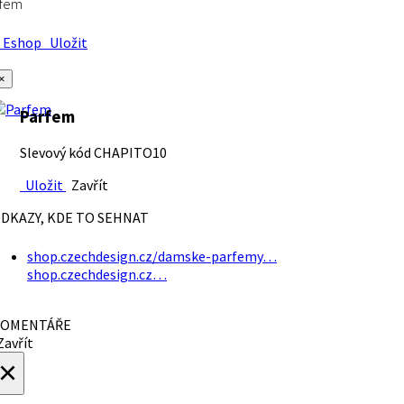
rfem
Eshop
Uložit
×
Parfem
Slevový kód CHAPITO10
Uložit
Zavřít
DKAZY, KDE TO SEHNAT
shop.czechdesign.cz/damske-parfemy…
shop.czechdesign.cz…
OMENTÁŘE
avřít
×