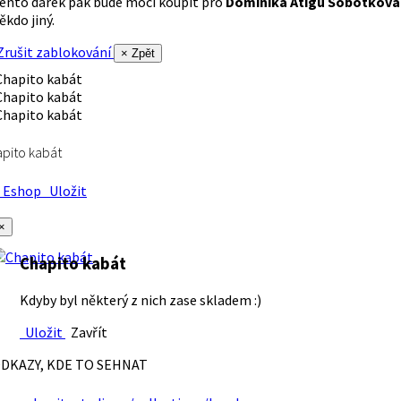
ento dárek pak bude moci koupit pro
Dominika Atigu Sobotková
ěkdo jiný.
rušit zablokování
× Zpět
pito kabát
Eshop
Uložit
×
Chapito kabát
Kdyby byl některý z nich zase skladem :)
Uložit
Zavřít
DKAZY, KDE TO SEHNAT