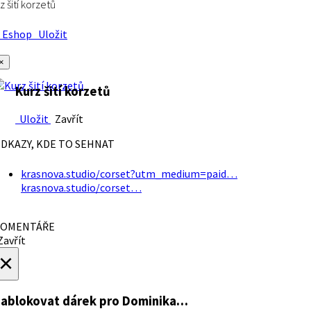
z šití korzetů
Eshop
Uložit
×
Kurz šití korzetů
Uložit
Zavřít
DKAZY, KDE TO SEHNAT
krasnova.studio/corset?utm_medium=paid…
krasnova.studio/corset…
OMENTÁŘE
avřít
×
ablokovat dárek
pro Dominika…