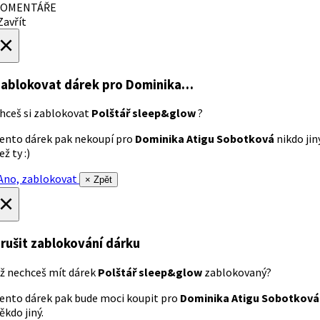
OMENTÁŘE
avřít
×
ablokovat dárek
pro Dominika…
hceš si zablokovat
Polštář sleep&glow
?
ento dárek pak nekoupí pro
Dominika Atigu Sobotková
nikdo jin
ež ty :)
no, zablokovat
× Zpět
×
rušit zablokování dárku
ž nechceš mít dárek
Polštář sleep&glow
zablokovaný?
ento dárek pak bude moci koupit pro
Dominika Atigu Sobotková
ěkdo jiný.