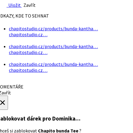
Uložit
Zavřít
DKAZY, KDE TO SEHNAT
chapitostudio.cz/products/bunda-kantha…
chapitostudio.cz…
chapitostudio.cz/products/bunda-kantha…
chapitostudio.cz…
chapitostudio.cz/products/bunda-kantha…
chapitostudio.cz…
OMENTÁŘE
avřít
×
ablokovat dárek
pro Dominika…
hceš si zablokovat
Chapito bunda Tee
?