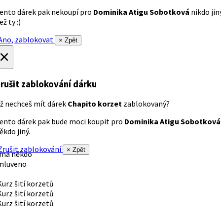
ento dárek pak nekoupí pro
Dominika Atigu Sobotková
nikdo jin
ež ty :)
no, zablokovat
× Zpět
×
rušit zablokování dárku
ž nechceš mít dárek
Chapito korzet
zablokovaný?
ento dárek pak bude moci koupit pro
Dominika Atigu Sobotková
ěkdo jiný.
rušit zablokování
× Zpět
 má někdo
mluveno