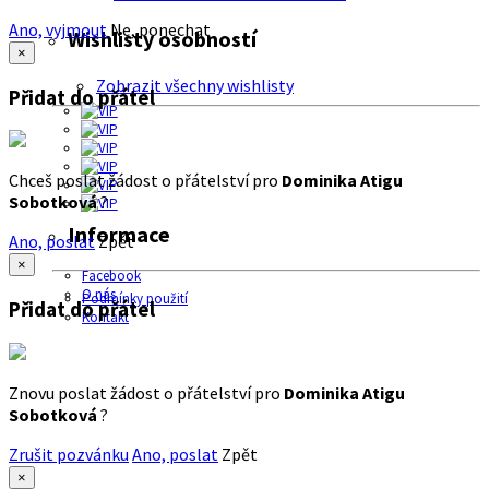
Ano, vyjmout
Ne, ponechat
Wishlisty osobností
×
Zobrazit všechny wishlisty
Přidat do přátel
Chceš poslat žádost o přátelství pro
Dominika Atigu
Sobotková
?
Informace
Ano, poslat
Zpět
×
Facebook
O nás
Podmínky použití
Přidat do přátel
Kontakt
Znovu poslat žádost o přátelství pro
Dominika Atigu
Sobotková
?
Zrušit pozvánku
Ano, poslat
Zpět
×