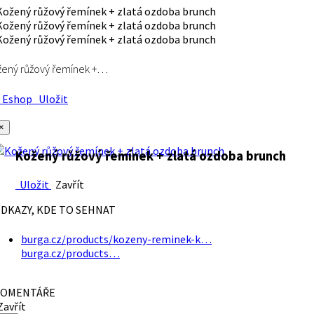
ený růžový řemínek +…
Eshop
Uložit
×
Kožený růžový řemínek + zlatá ozdoba brunch
Uložit
Zavřít
DKAZY, KDE TO SEHNAT
burga.cz/products/kozeny-reminek-k…
burga.cz/products…
OMENTÁŘE
avřít