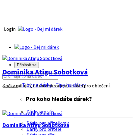
Login
Přihlásit se
Dominika Atigu Sobotková
Tipy na dárky
Tipy na dárky
Kočky milující, ne moc skromná, s vášni pro oblečení.
Pro koho hledáte dárek?
Dárky pro vás
Dárky pro přítelkyni
Dominika Atigu Sobotková
Dárky pro přítele