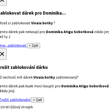
ablokovat dárek
pro Dominika…
hceš si zablokovat
Vivaia botky
?
ento dárek pak nekoupí pro
Dominika Atigu Sobotková
nikdo jin
ež ty :)
no, zablokovat
× Zpět
×
rušit zablokování dárku
ž nechceš mít dárek
Vivaia botky
zablokovaný?
ento dárek pak bude moci koupit pro
Dominika Atigu Sobotková
ěkdo jiný.
rušit zablokování
× Zpět