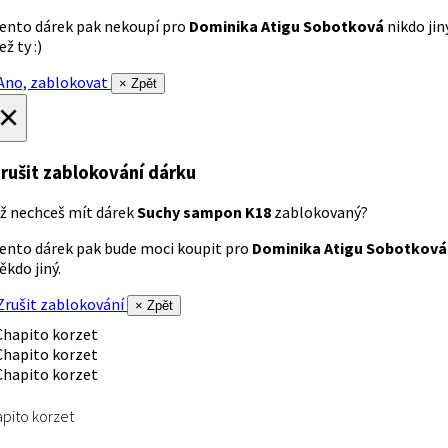
ento dárek pak nekoupí pro
Dominika Atigu Sobotková
nikdo jin
ež ty :)
no, zablokovat
× Zpět
×
rušit zablokování dárku
ž nechceš mít dárek
Suchy sampon K18
zablokovaný?
ento dárek pak bude moci koupit pro
Dominika Atigu Sobotková
ěkdo jiný.
rušit zablokování
× Zpět
pito korzet