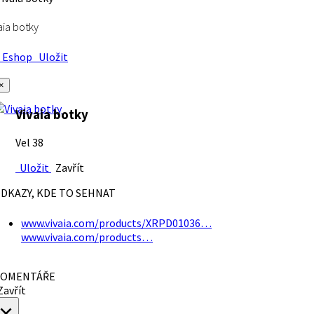
aia botky
Eshop
Uložit
×
Vivaia botky
Vel 38
Uložit
Zavřít
DKAZY, KDE TO SEHNAT
www.vivaia.com/products/XRPD01036…
www.vivaia.com/products…
OMENTÁŘE
avřít
×