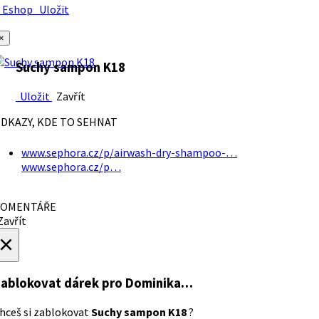
Eshop
Uložit
×
Suchy sampon K18
Uložit
Zavřít
DKAZY, KDE TO SEHNAT
www.sephora.cz/p/airwash-dry-shampoo-…
www.sephora.cz/p…
OMENTÁŘE
avřít
×
ablokovat dárek
pro Dominika…
hceš si zablokovat
Suchy sampon K18
?