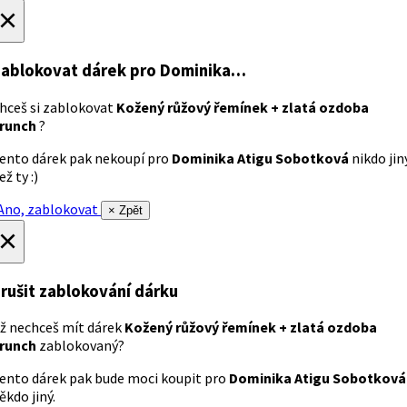
×
ablokovat dárek
pro Dominika…
hceš si zablokovat
Kožený růžový řemínek + zlatá ozdoba
runch
?
ento dárek pak nekoupí pro
Dominika Atigu Sobotková
nikdo jin
ež ty :)
no, zablokovat
× Zpět
×
rušit zablokování dárku
ž nechceš mít dárek
Kožený růžový řemínek + zlatá ozdoba
runch
zablokovaný?
ento dárek pak bude moci koupit pro
Dominika Atigu Sobotková
ěkdo jiný.