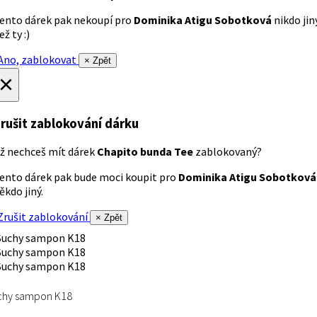
ento dárek pak nekoupí pro
Dominika Atigu Sobotková
nikdo jin
ež ty :)
no, zablokovat
× Zpět
×
rušit zablokování dárku
ž nechceš mít dárek
Chapito bunda Tee
zablokovaný?
ento dárek pak bude moci koupit pro
Dominika Atigu Sobotková
ěkdo jiný.
rušit zablokování
× Zpět
chy sampon K18