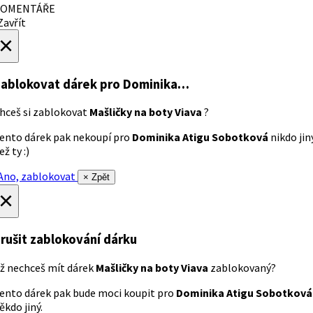
OMENTÁŘE
avřít
×
ablokovat dárek
pro Dominika…
hceš si zablokovat
Mašličky na boty Viava
?
ento dárek pak nekoupí pro
Dominika Atigu Sobotková
nikdo jin
ež ty :)
no, zablokovat
× Zpět
×
rušit zablokování dárku
ž nechceš mít dárek
Mašličky na boty Viava
zablokovaný?
ento dárek pak bude moci koupit pro
Dominika Atigu Sobotková
ěkdo jiný.