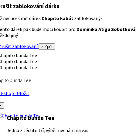
rušit zablokování dárku
ž nechceš mít dárek
Chapito kabát
zablokovaný?
ento dárek pak bude moci koupit pro
Dominika Atigu Sobotková
ěkdo jiný.
rušit zablokování
× Zpět
apito bunda Tee
Eshop
Uložit
×
Chapito bunda Tee
Jednu z těchto tří, výběr nechám na vas