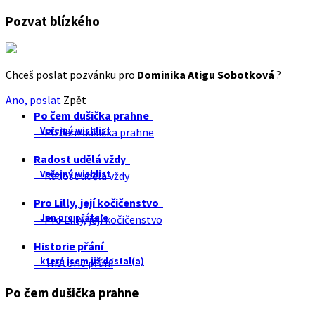
Pozvat blízkého
Chceš poslat pozvánku pro
Dominika Atigu Sobotková
?
Ano, poslat
Zpět
Po čem dušička prahne
Veřejný wishlist
Po čem dušička prahne
Radost udělá vždy
Veřejný wishlist
Radost udělá vždy
Pro Lilly, její kočičenstvo
Jen pro přátele
Pro Lilly, její kočičenstvo
Historie přání
které jsem již dostal(a)
Historie přání
Po čem dušička prahne