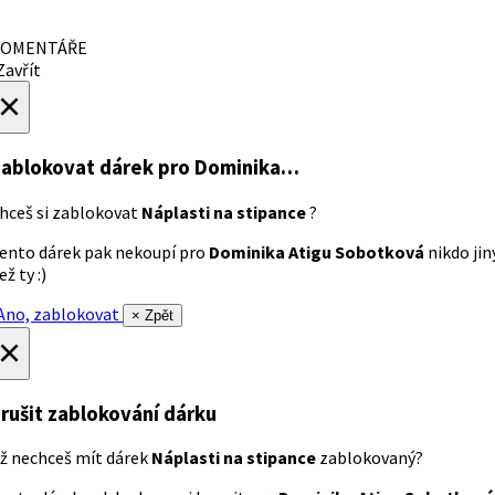
OMENTÁŘE
avřít
×
ablokovat dárek
pro Dominika…
hceš si zablokovat
Náplasti na stipance
?
ento dárek pak nekoupí pro
Dominika Atigu Sobotková
nikdo jin
ež ty :)
no, zablokovat
× Zpět
×
rušit zablokování dárku
ž nechceš mít dárek
Náplasti na stipance
zablokovaný?