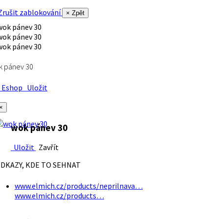
rušit zablokování
× Zpět
k pánev 30
Eshop
Uložit
×
wok pánev 30
Uložit
Zavřít
DKAZY, KDE TO SEHNAT
www.elmich.cz/products/neprilnava…
www.elmich.cz/products…