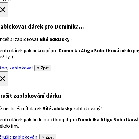
×
ablokovat dárek
pro Dominika…
hceš si zablokovat
Bílé adidasky
?
ento dárek pak nekoupí pro
Dominika Atigu Sobotková
nikdo jin
ež ty :)
no, zablokovat
× Zpět
×
rušit zablokování dárku
ž nechceš mít dárek
Bílé adidasky
zablokovaný?
ento dárek pak bude moci koupit pro
Dominika Atigu Sobotková
ěkdo jiný.
rušit zablokování
× Zpět