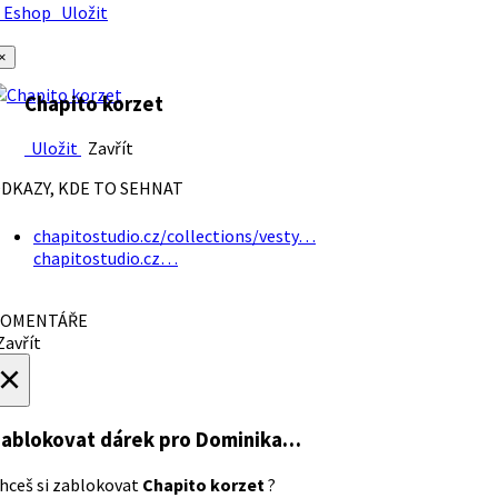
Eshop
Uložit
×
Chapito korzet
Uložit
Zavřít
DKAZY, KDE TO SEHNAT
chapitostudio.cz/collections/vesty…
chapitostudio.cz…
OMENTÁŘE
avřít
×
ablokovat dárek
pro Dominika…
hceš si zablokovat
Chapito korzet
?