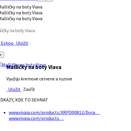
ličky na boty Viava
Eshop
Uložit
×
Mašličky na boty Viava
Využiju kremove cervene a ruzove
Uložit
Zavřít
DKAZY, KDE TO SEHNAT
www.vivaia.com/products/XRPD00812/Dora…
www.vivaia.com/products…