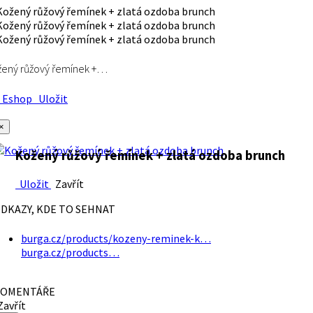
ený růžový řemínek +…
Eshop
Uložit
×
Kožený růžový řemínek + zlatá ozdoba brunch
Uložit
Zavřít
DKAZY, KDE TO SEHNAT
burga.cz/products/kozeny-reminek-k…
burga.cz/products…
OMENTÁŘE
avřít