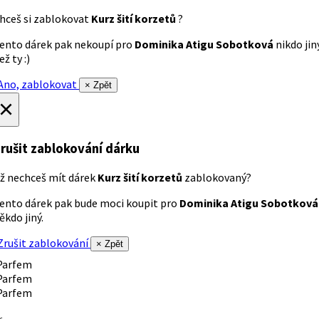
hceš si zablokovat
Kurz šití korzetů
?
ento dárek pak nekoupí pro
Dominika Atigu Sobotková
nikdo jin
ež ty :)
no, zablokovat
× Zpět
×
rušit zablokování dárku
ž nechceš mít dárek
Kurz šití korzetů
zablokovaný?
ento dárek pak bude moci koupit pro
Dominika Atigu Sobotková
ěkdo jiný.
rušit zablokování
× Zpět