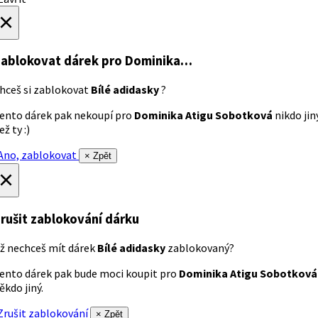
×
ablokovat dárek
pro Dominika…
hceš si zablokovat
Bílé adidasky
?
ento dárek pak nekoupí pro
Dominika Atigu Sobotková
nikdo jin
ež ty :)
no, zablokovat
× Zpět
×
rušit zablokování dárku
ž nechceš mít dárek
Bílé adidasky
zablokovaný?
ento dárek pak bude moci koupit pro
Dominika Atigu Sobotková
ěkdo jiný.
rušit zablokování
× Zpět