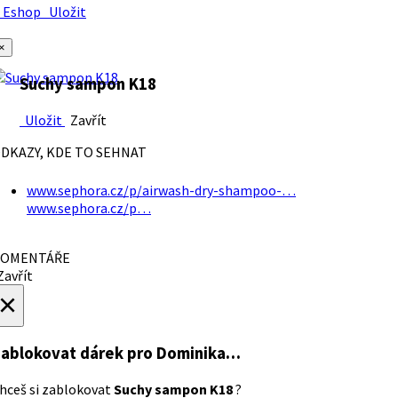
Eshop
Uložit
×
Suchy sampon K18
Uložit
Zavřít
DKAZY, KDE TO SEHNAT
www.sephora.cz/p/airwash-dry-shampoo-…
www.sephora.cz/p…
OMENTÁŘE
avřít
×
ablokovat dárek
pro Dominika…
hceš si zablokovat
Suchy sampon K18
?