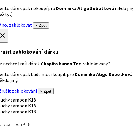
ento dárek pak nekoupí pro
Dominika Atigu Sobotková
nikdo jin
ež ty :)
no, zablokovat
× Zpět
×
rušit zablokování dárku
ž nechceš mít dárek
Chapito bunda Tee
zablokovaný?
ento dárek pak bude moci koupit pro
Dominika Atigu Sobotková
ěkdo jiný.
rušit zablokování
× Zpět
chy sampon K18