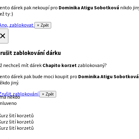
ento dárek pak nekoupí pro
Dominika Atigu Sobotková
nikdo jin
ež ty :)
no, zablokovat
× Zpět
×
rušit zablokování dárku
ž nechceš mít dárek
Chapito korzet
zablokovaný?
ento dárek pak bude moci koupit pro
Dominika Atigu Sobotková
ěkdo jiný.
rušit zablokování
× Zpět
 má někdo
mluveno