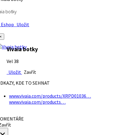
aia botky
Eshop
Uložit
×
Vivaia botky
Vel 38
Uložit
Zavřít
DKAZY, KDE TO SEHNAT
www.vivaia.com/products/XRPD01036…
www.vivaia.com/products…
OMENTÁŘE
avřít
×