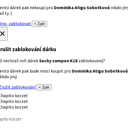
ento dárek pak nekoupí pro
Dominika Atigu Sobotková
nikdo jin
ež ty :)
no, zablokovat
× Zpět
×
rušit zablokování dárku
ž nechceš mít dárek
Suchy sampon K18
zablokovaný?
ento dárek pak bude moci koupit pro
Dominika Atigu Sobotková
ěkdo jiný.
rušit zablokování
× Zpět
pito korzet