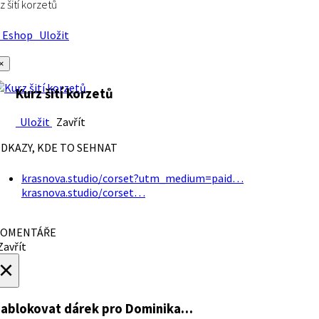
z šití korzetů
Eshop
Uložit
×
Kurz šití korzetů
Uložit
Zavřít
DKAZY, KDE TO SEHNAT
krasnova.studio/corset?utm_medium=paid…
krasnova.studio/corset…
OMENTÁŘE
avřít
×
ablokovat dárek
pro Dominika…