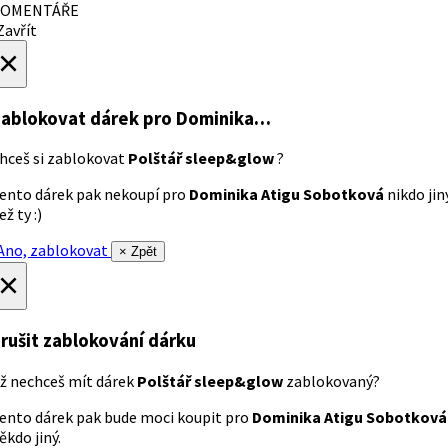
OMENTÁŘE
avřít
×
ablokovat dárek
pro Dominika…
hceš si zablokovat
Polštář sleep&glow
?
ento dárek pak nekoupí pro
Dominika Atigu Sobotková
nikdo jin
ež ty :)
no, zablokovat
× Zpět
×
rušit zablokování dárku
ž nechceš mít dárek
Polštář sleep&glow
zablokovaný?
ento dárek pak bude moci koupit pro
Dominika Atigu Sobotková
ěkdo jiný.