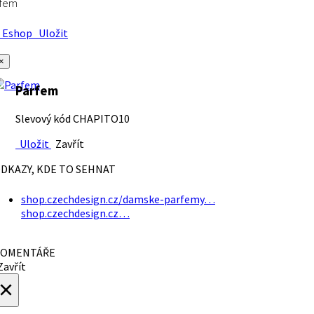
rfem
Eshop
Uložit
×
Parfem
Slevový kód CHAPITO10
Uložit
Zavřít
DKAZY, KDE TO SEHNAT
shop.czechdesign.cz/damske-parfemy…
shop.czechdesign.cz…
OMENTÁŘE
avřít
×