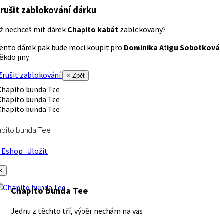
rušit zablokování dárku
ž nechceš mít dárek
Chapito kabát
zablokovaný?
ento dárek pak bude moci koupit pro
Dominika Atigu Sobotková
ěkdo jiný.
rušit zablokování
× Zpět
apito bunda Tee
Eshop
Uložit
×
Chapito bunda Tee
Jednu z těchto tří, výběr nechám na vas