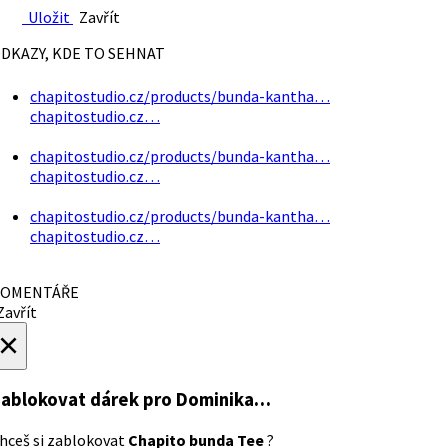
Uložit
Zavřít
DKAZY, KDE TO SEHNAT
chapitostudio.cz/products/bunda-kantha…
chapitostudio.cz…
chapitostudio.cz/products/bunda-kantha…
chapitostudio.cz…
chapitostudio.cz/products/bunda-kantha…
chapitostudio.cz…
OMENTÁŘE
avřít
×
ablokovat dárek
pro Dominika…
hceš si zablokovat
Chapito bunda Tee
?