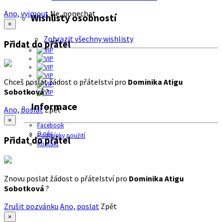
Ano, vyjmout
Ne, ponechat
Wishlisty osobností
×
Zobrazit všechny wishlisty
Přidat do přátel
Chceš poslat žádost o přátelství pro
Dominika Atigu
Sobotková
?
Informace
Ano, poslat
Zpět
×
Facebook
O nás
Podmínky použití
Přidat do přátel
Kontakt
Znovu poslat žádost o přátelství pro
Dominika Atigu
Sobotková
?
Zrušit pozvánku
Ano, poslat
Zpět
×