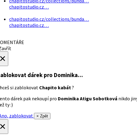
chapitostudio.cz/collections/bunda…
chapitostudio.cz…
chapitostudio.cz/collections/bunda…
chapitostudio.cz…
OMENTÁŘE
avřít
×
ablokovat dárek
pro Dominika…
hceš si zablokovat
Chapito kabát
?
ento dárek pak nekoupí pro
Dominika Atigu Sobotková
nikdo jin
ež ty :)
no, zablokovat
× Zpět
×