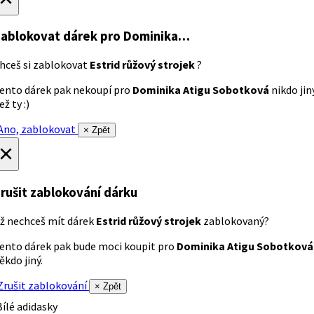
ablokovat dárek
pro Dominika…
hceš si zablokovat
Estrid růžový strojek
?
ento dárek pak nekoupí pro
Dominika Atigu Sobotková
nikdo jin
ež ty :)
no, zablokovat
× Zpět
×
rušit zablokování dárku
ž nechceš mít dárek
Estrid růžový strojek
zablokovaný?
ento dárek pak bude moci koupit pro
Dominika Atigu Sobotková
ěkdo jiný.
rušit zablokování
× Zpět