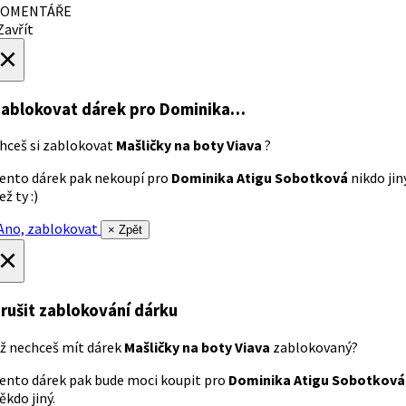
OMENTÁŘE
avřít
×
ablokovat dárek
pro Dominika…
hceš si zablokovat
Mašličky na boty Viava
?
ento dárek pak nekoupí pro
Dominika Atigu Sobotková
nikdo jin
ež ty :)
no, zablokovat
× Zpět
×
rušit zablokování dárku
ž nechceš mít dárek
Mašličky na boty Viava
zablokovaný?
ento dárek pak bude moci koupit pro
Dominika Atigu Sobotková
ěkdo jiný.