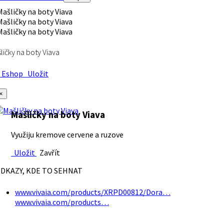
ličky na boty Viava
Eshop
Uložit
×
Mašličky na boty Viava
Využiju kremove cervene a ruzove
Uložit
Zavřít
DKAZY, KDE TO SEHNAT
www.vivaia.com/products/XRPD00812/Dora…
www.vivaia.com/products…