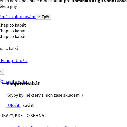
ento dárek pak bude moci koupit pro
Dominika Atigu Sobotková
ěkdo jiný.
rušit zablokování
× Zpět
pito kabát
Eshop
Uložit
×
Chapito kabát
Kdyby byl některý z nich zase skladem :)
Uložit
Zavřít
DKAZY, KDE TO SEHNAT