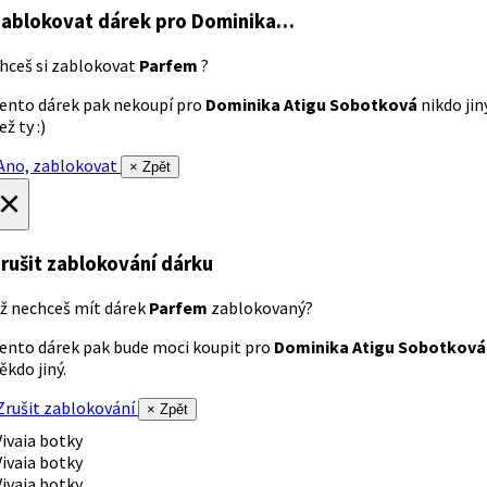
ablokovat dárek
pro Dominika…
hceš si zablokovat
Parfem
?
ento dárek pak nekoupí pro
Dominika Atigu Sobotková
nikdo jin
ež ty :)
no, zablokovat
× Zpět
×
rušit zablokování dárku
ž nechceš mít dárek
Parfem
zablokovaný?
ento dárek pak bude moci koupit pro
Dominika Atigu Sobotková
ěkdo jiný.
rušit zablokování
× Zpět