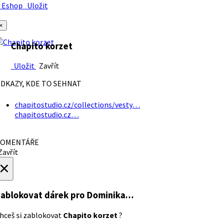
Eshop
Uložit
×
Chapito korzet
Uložit
Zavřít
DKAZY, KDE TO SEHNAT
chapitostudio.cz/collections/vesty…
chapitostudio.cz…
OMENTÁŘE
avřít
×
ablokovat dárek
pro Dominika…
hceš si zablokovat
Chapito korzet
?