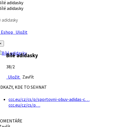
é adidasky
Eshop
Uložit
×
Bílé adidasky
38/2
Uložit
Zavřít
DKAZY, KDE TO SEHNAT
ccc.eu/cz/cs/p/sportovni-obuv-adidas-c…
ccc.eu/cz/cs/p…
OMENTÁŘE
avřít