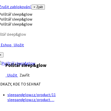
rušit zablokování
× Zpět
štář sleep&glow
Eshop
Uložit
×
Polštář sleep&glow
Uložit
Zavřít
DKAZY, KDE TO SEHNAT
sleepandglow.cz/product/11
sleepandglow.cz/product…