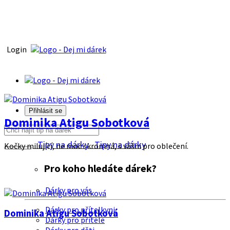
Login
Přihlásit se
Dominika Atigu Sobotková
Tipy na dárky
Tipy na dárky
Kočky milující, ne moc skromná, s vášni pro oblečení.
Pro koho hledáte dárek?
Dárky pro vás
Dárky pro přítelkyni
Dominika Atigu Sobotková
Dárky pro přítele