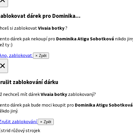
ablokovat dárek
pro Dominika…
hceš si zablokovat
Vivaia botky
?
ento dárek pak nekoupí pro
Dominika Atigu Sobotková
nikdo jin
ež ty :)
no, zablokovat
× Zpět
×
rušit zablokování dárku
ž nechceš mít dárek
Vivaia botky
zablokovaný?
ento dárek pak bude moci koupit pro
Dominika Atigu Sobotková
ěkdo jiný.
rušit zablokování
× Zpět