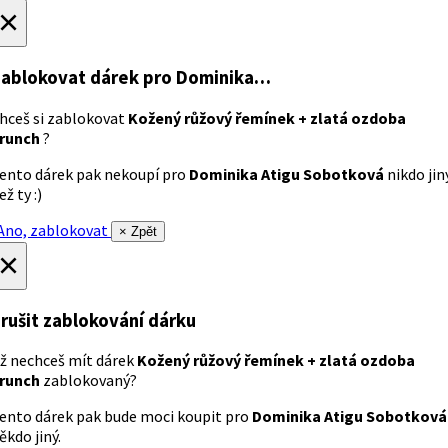
×
ablokovat dárek
pro Dominika…
hceš si zablokovat
Kožený růžový řemínek + zlatá ozdoba
runch
?
ento dárek pak nekoupí pro
Dominika Atigu Sobotková
nikdo jin
ež ty :)
no, zablokovat
× Zpět
×
rušit zablokování dárku
ž nechceš mít dárek
Kožený růžový řemínek + zlatá ozdoba
runch
zablokovaný?
ento dárek pak bude moci koupit pro
Dominika Atigu Sobotková
ěkdo jiný.