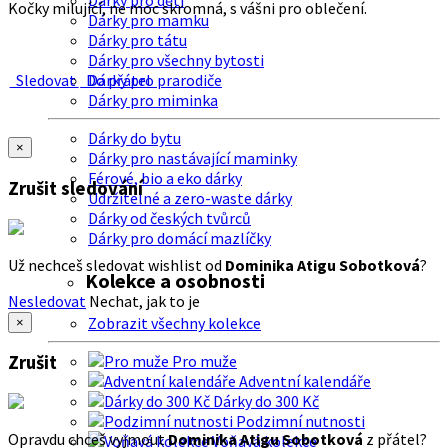
Dárky pro děti
Kočky milující, ne moc skromná, s vášni pro oblečení.
Dárky pro mamku
Dárky pro tátu
Dárky pro všechny bytosti
Sledovat
Do přátel
Dárky pro prarodiče
Dárky pro miminka
Dárky do bytu
×
Dárky pro nastávající maminky
Férové, bio a eko dárky
Zrušit sledování
Udržitelné a zero-waste dárky
Dárky od českých tvůrců
Dárky pro domácí mazlíčky
Už nechceš sledovat wishlist od
Dominika Atigu Sobotková
?
Kolekce a osobnosti
Nesledovat
Nechat, jak to je
Zobrazit všechny kolekce
×
Zrušit
Pro muže
Adventní kalendáře
Dárky do 300 Kč
Podzimní nutnosti
Opravdu chceš vyjmout
Dominika Atigu Sobotková
z přátel?
Voňavá kolekce