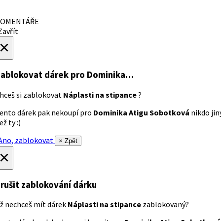
OMENTÁŘE
avřít
×
ablokovat dárek
pro Dominika…
hceš si zablokovat
Náplasti na stipance
?
ento dárek pak nekoupí pro
Dominika Atigu Sobotková
nikdo jin
ež ty :)
no, zablokovat
× Zpět
×
rušit zablokování dárku
ž nechceš mít dárek
Náplasti na stipance
zablokovaný?