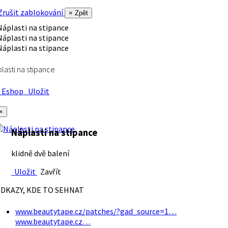
rušit zablokování
× Zpět
lasti na stipance
Eshop
Uložit
×
Náplasti na stipance
klidně dvě balení
Uložit
Zavřít
DKAZY, KDE TO SEHNAT
www.beautytape.cz/patches/?gad_source=1…
www.beautytape.cz…