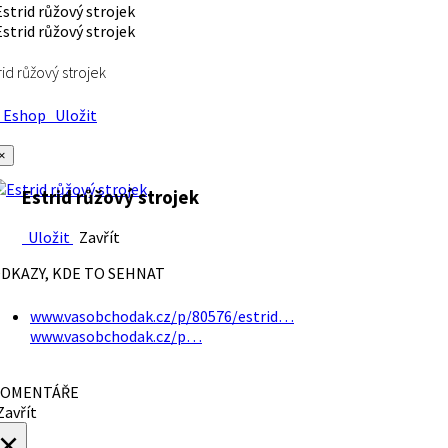
rid růžový strojek
Eshop
Uložit
×
Estrid růžový strojek
Uložit
Zavřít
DKAZY, KDE TO SEHNAT
www.vasobchodak.cz/p/80576/estrid…
www.vasobchodak.cz/p…
OMENTÁŘE
avřít
×