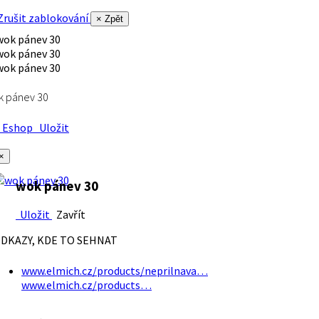
rušit zablokování
× Zpět
k pánev 30
Eshop
Uložit
×
wok pánev 30
Uložit
Zavřít
DKAZY, KDE TO SEHNAT
www.elmich.cz/products/neprilnava…
www.elmich.cz/products…